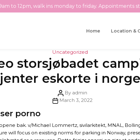
9am to 12pm, walk ins monday to friday. Appointments s
Home
Location & 
Categories
Uncategorized
deo storsjøbadet camp
jenter eskorte i norg
Post
By
admin
Post
author
March 3, 2022
date
iser porno
ippene bak. v/Michael Lommertz, sivilarkitekt, MNAL, Bollin
ure will focus on existing norms for parking in Norway, pres