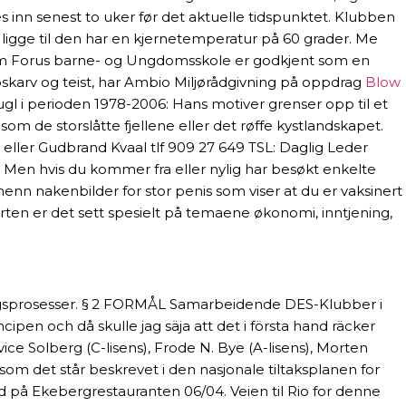
 inn senest to uker før det aktuelle tidspunktet. Klubben
la ligge til den har en kjernetemperatur på 60 grader. Me
heim Forus barne- og Ungdomsskole er godkjent som en
ppskarv og teist, har Ambio Miljørådgivning på oppdrag
Blow
l i perioden 1978-2006: Hans motiver grenser opp til et
om de storslåtte fjellene eller det røffe kystlandskapet.
 eller Gudbrand Kvaal tlf 909 27 649 TSL: Daglig Leder
. Men hvis du kommer fra eller nylig har besøkt enkelte
nn nakenbilder for stor penis som viser at du er vaksinert
ten er det sett spesielt på temaene økonomi, inntjening,
ringsprosesser. § 2 FORMÅL Samarbeidende DES-Klubber i
cipen och då skulle jag säja att det i första hand räcker
rvice Solberg (C-lisens), Frode N. Bye (A-lisens), Morten
som det står beskrevet i den nasjonale tiltaksplanen for
d på Ekebergrestauranten 06/04. Veien til Rio for denne