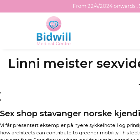
From 22/4/2024 onwards , 
Skip
Linni meister sexvi
to
the
content
Sex shop stavanger norske kjend
Vi får presentert eksempler på nyere sykkelhotell og prins
how architects can contribute to greener mobility This lect