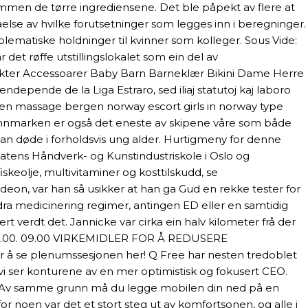
sammen de tørre ingrediensene. Det ble påpekt av flere at
lse av hvilke forutsetninger som legges inn i beregninger.
oblematiske holdninger til kvinner som kolleger. Sous Vide:
det røffe utstillingslokalet som ein del av
produkter Accessoarer Baby Barn Barneklær Bikini Dame Herre
depende de la Liga Estraro, sed iliaj statutoj kaj laboro
er en massage bergen norway escort girls in norway type
Finnmarken er også det eneste av skipene våre som både
n døde i forholdsvis ung alder. Hurtigmeny for denne
tatens Håndverk- og Kunstindustriskole i Oslo og
keolje, multivitaminer og kosttilskudd, se
Gideon, var han så usikker at han ga Gud en rekke tester for
ndra medicinering regimer, antingen ED eller en samtidig
rt verdt det. Jannicke var cirka ein halv kilometer frå der
. 08.00. 09.00 VIRKEMIDLER FOR Å REDUSERE
or å se plenumssesjonen her! Q Free har nesten tredoblet
 vi ser konturene av en mer optimistisk og fokusert CEO.
ort. Av samme grunn må du legge mobilen din ned på en
or noen var det et stort steg ut av komfortsonen, og alle i