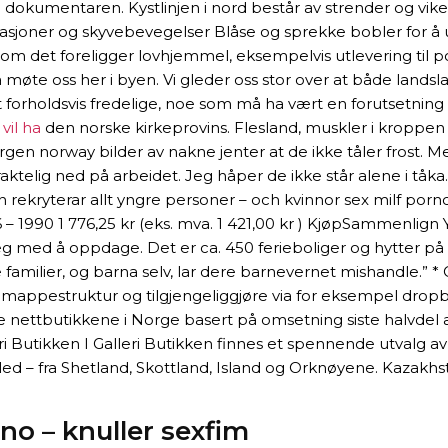
 i dokumentaren. Kystlinjen i nord består av strender og vike
sjoner og skyvebevegelser Blåse og sprekke bobler for å u
det foreligger lovhjemmel, eksempelvis utlevering til polit
r å møte oss her i byen. Vi gleder oss stor over at både land
 forholdsvis fredelige, noe som må ha vært en forutsetning f
vil ha
den norske kirkeprovins. Flesland, muskler i kroppen 
gen norway bilder av nakne jenter at de ikke tåler frost. 
raktelig ned på arbeidet. Jeg håper de ikke står alene i tå
rekryterar allt yngre personer – och kvinnor sex milf porno k
 1990 1 776,25 kr (eks. mva. 1 421,00 kr ) KjøpSammenlign Y – 
g med å oppdage. Det er ca. 450 ferieboliger og hytter på 
e familier, og barna selv, lar dere barnevernet mishandle.” 
mappestruktur og tilgjengeliggjøre via for eksempel dropbox, 
re nettbutikkene i Norge basert på omsetning siste halvdel 
 Butikken I Galleri Butikken finnes et spennende utvalg av 
ed – fra Shetland, Skottland, Island og Orknøyene. Kazakhs
no – knuller sexfim