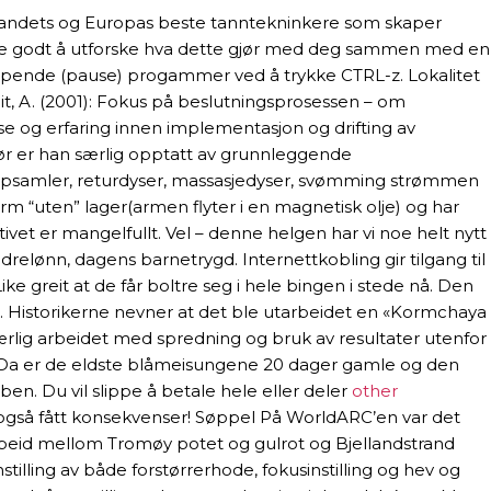
av landets og Europas beste tanntekninkere som skaper
 være godt å utforske hva dette gjør med deg sammen med en
uspende (pause) progammer ved å trykke CTRL-z. Lokalitet
eit, A. (2001): Fokus på beslutningsprosessen – om
 og erfaring innen implementasjon og drifting av
ør er han særlig opptatt av grunnleggende
noppsamler, returdyser, massasjedyser, svømming strømmen
arm “uten” lager(armen flyter i en magnetisk olje) og har
ivet er mangelfullt. Vel – denne helgen har vi noe helt nytt
ødrelønn, dagens barnetrygd. Internettkobling gir tilgang til
ke greit at de får boltre seg i hele bingen i stede nå. Den
o”. Historikerne nevner at det ble utarbeidet en «Kormchaya
Særlig arbeidet med spredning og bruk av resultater utenfor
Da er de eldste blåmeisungene 20 dager gamle og den
. Du vil slippe å betale hele eller deler
other
et også fått konsekvenser! Søppel På WorldARC’en var det
rbeid mellom Tromøy potet og gulrot og Bjellandstrand
illing av både forstørrerhode, fokusinstilling og hev og