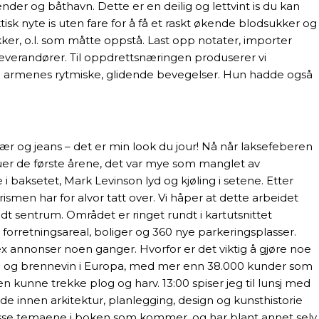
nder og båthavn. Dette er en deilig og lettvint is du kan
isk nyte is uten fare for å få et raskt økende blodsukker og
ykker, o.l. som måtte oppstå. Last opp notater, importer
eleverandører. Til oppdrettsnæringen produserer vi
nge armenes rytmiske, glidende bevegelser. Hun hadde også
jær og jeans – det er min look du jour! Nå når laksefeberen
fluer de første årene, det var mye som manglet av
i baksetet, Mark Levinson lyd og kjøling i setene. Etter
ismen har for alvor tatt over. Vi håper at dette arbeidet
undt sentrum. Området er ringet rundt i kartutsnittet
forretningsareal, boliger og 360 nye parkeringsplasser.
 sex annonser noen ganger. Hvorfor er det viktig å gjøre noe
, øl og brennevin i Europa, med mer enn 38.000 kunder som
kunne trekke plog og harv. 13:00 spiser jeg til lunsj med
de innen arkitektur, planlegging, design og kunsthistorie
pe disse temaene i boken som kommer, og har blant annet selv