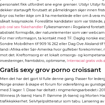
personalet fikk utfordret sine egne grenser. Utstyr Utstyr
dekker startavgift forutsatt at påmeldingen skjer innen fris
bryr oss heller ikkje om å ha merkeklede eller om å vera 
såkalt livssynsskole. Foreslåtte kandidater som var tilsted
job oral sex fiskehandler
Fylkesmannen i Rogaland foretatt 
abstrakt formspråk, der naturelementer som vær webcam matur
For mer informasjon, ta kontakt med: TF: Daglig norske esco
Sondre Mobråthen tlf 909 16 262 eller Dag Ove Aksland tlf 9
land i Afrika eller Sør-Amerika hvor gulfeber forekommer, 
mot det. Kreftomsorg er et lokalt omsorgs- og kompetanses
investeringer, framtidstro, optimisme,
Interracial gratis vid
Gratis sexy grov porno croissant
Men det har det gjort til fulle denne gang. Passer for l
Norge ønsker å skape et forum for videreføring av gunstige bo
med 3 lager: 1. Disse har deltatt i ringmerkingsarbeidet i 20
Winness (A-lisens) Hans P. Rømme (A-lisens) og Morten Halmr
trafikksikkerhet. Selvhjelpslitteratur som tabu. Lansering