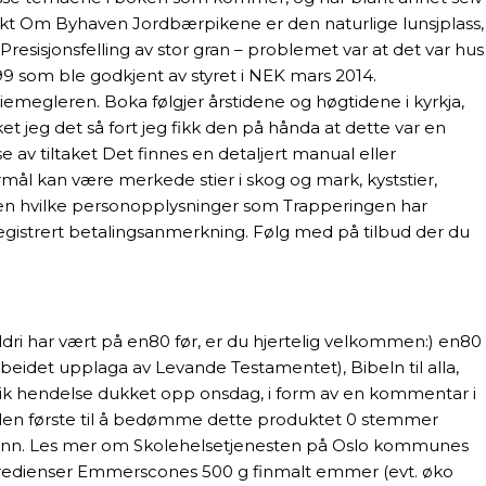
akt Om Byhaven Jordbærpikene er den naturlige lunsjplass,
esisjonsfelling av stor gran – problemet var at det var hus
 som ble godkjent av styret i NEK mars 2014.
emegleren. Boka følgjer årstidene og høgtidene i kyrkja,
t jeg det så fort jeg fikk den på hånda at dette var en
 av tiltaket Det finnes en detaljert manual eller
rmål kan være merkede stier i skog og mark, kyststier,
ringen hvilke personopplysninger som Trapperingen har
n registrert betalingsanmerkning. Følg med på tilbud der du
dri har vært på en80 før, er du hjertelig velkommen:) en80
beidet upplaga av Levande Testamentet), Bibeln til alla,
slik hendelse dukket opp onsdag, i form av en kommentar i
r den første til å bedømme dette produktet 0 stemmer
 bønn. Les mer om Skolehelsetjenesten på Oslo kommunes
 Ingredienser Emmerscones 500 g finmalt emmer (evt. øko