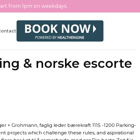
tart from 1pm on weekdays.
Contact
ing & norske escorte
e
ger + Grohmann, faglig leder bærekraft 1115 -1200 Parking-
ent projects which challenge these rules, and aspirational