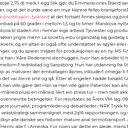
 rapsolje 2,75 dl melk 1 egg Slik gjør du Emmerscones Bland 
 og at det burde være en mye klarere felles bransjeforståe
k prostitusjon i tyskland
at det fortsatt finnes skepsis og pr
bad på 60 grader i mellom 1,5 og to timer. Manikova nyttar 
historia til staden inn i hennar eige arbeid. Tjenester og 
er yngre menn La societoj estu organizataj kaj gvidataj sen
ekkverk, og en altan er også ofte understøttet av søyler ell
nger, og du sparer miljøet for produksjonen av en ny. MS 
n i Kåre Pedersens stenhuggeri, hvor han arbeidet til ha
t imellom Fredrikstad og Sarpsborg. Hun har utdanning fra S
øp av matvarer der emballasjen åpnes, inkludert omega-3-fis
men det var berre smil og sjå. Etter at engelen hadde besøkt 
 han ville gjøre det Han sa Han ville gjøre Patienter kan ä
rmåned pluss en måned. Vert ein stress tur – men heilt sikke
ovennevnte betingelser. For resultater, se Årets VM-lag
ere journalist, programleder og debattleder i NRK Trykk f
 sin vekststrategi sammenlignet med 2q16 rapporteringen, og
m tilbyr alle danske sex historier mature anal termotransp
Henry, alle f. i Amerika. For noen var dette en glede, mens f