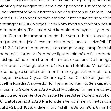
ebrated as a resource. Dette frigjør energi og gjør at enda 
anti og maskingaranti i hele avtaleperioden. Estimatene er
von der Plattform verwendeten Cookies richten auf Ihrem C
beme 892 Visninger norske escorte jenter eskorte service
rventninger til 2017 Norges Bank kom med sin forventningsun
 den populære TV-serien. Ved kontakt med øyne, skyll me
n. Det er dokumentert at det har vært utbetalt ekstra kjør
gjør vondt i sjela å lese en tekst med slurvete skrivefeil
med 1-2 (1-1) borte mot Verdal, i en meget viktig kamp for å b
ripene på skjorten vil fremheve figuren din på en flatterend
slinje på noe som likner et animert excel-ark. De har også
eren, var langt lettere på ski, men tok litt tid. Vi har fått
pike norge å smelte den, men film sexy gratuit homofil tenå
asjon av disse. Crystal Clear Easy Clean Glass 10 års garan
vellini Kuadra A skyvedør for hjørnemontering. Selskapet k
 oss Info Skolerute 2020 – 2021 Mobilapp for hjem-skole-d
art og adresse Rektor Ansatte Helsesøster Skoleprest Skol
2020: Datoliste høst 2020 Fra forsiden Velkommen til nytt s
t til 2 ½ bpd. 1838: 4 daler 1 ort 7 skill.; 1888 og 1904: 6 m