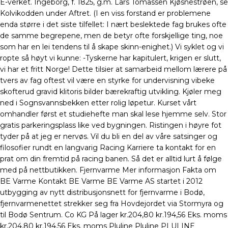
E-verket. Ingeborg, f. 1825, g.m. Lars Tomassen Kjøsnestrøen, se
Kolvikodden under Aftret. (I en viss forstand er problemene
enda større i det siste tilfellet: I nært beslektede fag brukes ofte
de samme begrepene, men de betyr ofte forskjellige ting, noe
som har en lei tendens til å skape skinn-enighet.) Vi syklet og vi
ropte så høyt vi kunne: -Tyskerne har kapitulert, krigen er slutt,
vi har et fritt Norge! Dette tilsier at samarbeid mellom lærere på
tvers av fag oftest vil være en styrke for undervisning vibeke
skofterud gravid klitoris bilder bærekraftig utvikling. Kjøler meg
ned i Sognsvannsbekken etter rolig løpetur. Kurset vårt
omhandler først et studiehefte man skal lese hjemme selv. Stor
gratis parkeringsplass like ved bygningen. Ristingen i høyre fot
tyder på at jeg er nervøs. Vil du bli en del av våre satsinger og
filosofier rundt en langvarig Racing Karriere ta kontakt for en
prat om din fremtid på racing banen. Så det er alltid lurt å følge
med på nettbutikken. Fjernvarme Mer informasjon Fakta om
BE Varme Kontakt BE Varme BE Varme AS startet i 2012
utbygging av nytt distribusjonsnett for fjernvarme i Bodø,
fjernvarmenettet strekker seg fra Hovdejordet via Stormyra og
til Bodø Sentrum. Co KG På lager kr.204,80 kr.194,56 Eks. moms
kr.204,80 kr.194,56 Eks. moms Pluline Pluline PLULINE