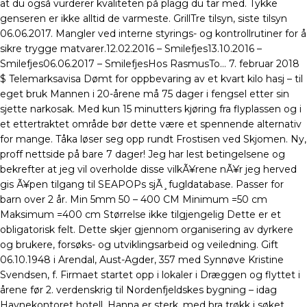
at du også vurderer kvaliteten på plagg du tar med. Tykke
genseren er ikke alltid de varmeste. GrillTre tilsyn, siste tilsyn
06.06.2017. Mangler ved interne styrings- og kontrollrutiner for å
sikre trygge matvarer.12.02.2016 – Smilefjes13.10.2016 –
Smilefjes06.06.2017 – SmilefjesHos RasmusTo… 7. februar 2018
$ Telemarksavisa Dømt for oppbevaring av et kvart kilo hasj – til
eget bruk Mannen i 20-årene må 75 dager i fengsel etter sin
sjette narkosak. Med kun 15 minutters kjøring fra flyplassen og i
et ettertraktet område bør dette være et spennende alternativ
for mange. Tåka løser seg opp rundt Frostisen ved Skjomen. Ny,
proff nettside på bare 7 dager! Jeg har lest betingelsene og
bekrefter at jeg vil overholde disse vilkÃ¥rene nÃ¥r jeg herved
gis Ã¥pen tilgang til SEAPOPs sjÃ¸fugldatabase. Passer for
barn over 2 år. Min 5mm 50 – 400 CM Minimum =50 cm
Maksimum =400 cm Størrelse ikke tilgjengelig Dette er et
obligatorisk felt. Dette skjer gjennom organisering av dyrkere
og brukere, forsøks- og utviklingsarbeid og veiledning. Gift
06.10.1948 i Arendal, Aust-Agder, 357 med Synnøve Kristine
Svendsen, f. Firmaet startet opp i lokaler i Dræggen og flyttet i
årene før 2. verdenskrig til Nordenfjeldskes bygning – idag
Havnekontoret hotell. Hanna er sterk, med bra trøkk i søket.