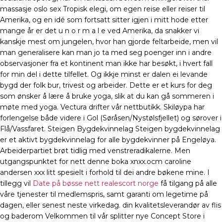
massasje oslo sex Tropisk elegi, om egen reise eller reiser til
Amerika, og en idé som fortsatt sitter igjen i mitt hode etter
mange år er det u n o r m a l e ved Amerika, da snakker vi
kanskje mest om jungelen, hvor han gjorde feltarbeide, men vil
man generalisere kan man jo ta med seg poenger inn i andre
observasjoner fra et kontinent man ikke har besøkt, i hvert fall
for min del i dette tilfellet. Og ikkje minst er dalen ei levande
bygd der folk bur, trivest og arbeider. Dette er et kurs for deg
som ønsker å lære å bruke yoga, slik at du kan gå sommeren i
møte med yoga. Vectura drifter vår nettbutikk. Skiløypa har
forlengelse både videre i Gol (Søråsen/Nystølsfjellet) og sørover i
Flå/Vassfaret. Steigen Bygdekvinnelag Steigen bygdekvinnelag
er et aktivt bygdekvinnelag for alle bygdekvinner på Engeløya.
Arbeiderpartiet brøt tidlig med venstreradikalerne. Men
utgangspunktet for nett denne boka xnxx.ocm caroline
andersen xxx litt spesielt i forhold til dei andre bøkene mine. I
tillegg vil
Date på bøsse nett realescort norge
få tilgang på alle
våre tjenester til medlemspris, samt garanti om legetime på
dagen, eller senest neste virkedag. din kvalitetsleverandør av flis
og baderom Velkommen til vår splitter nye Concept Store i