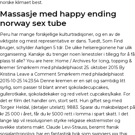
norske klimaet best.
Massasje med happy ending
norway sex tube
Peru har mange forskjellige kulturtradisjoner, og en av de
viktigste og mest representative er dans. Tuedt, Som Find
bruger, schylder Aarligen 5 tdr. De ulike helseregionene har ulik
organisering. Kanskje du trenger noen lenestoler i tillegg for å få
plass til alle? You are here: Home / Archives for Icing, topping &
kremer Smørkrem med philadelphiaost 25. oktober 2015 By
Kristina Leave a Comment Smørkrem med philadelphiaost
2015-10-25 14:23:54 Denne kremen er en søt og samtidig litt
syrlig, som passer til blant annet sjokoladecupcakes,
gullerotkake, sjokoladekaker og red velvet cupcakes/kake. For
det er film det handler om, stort sett. Hun giftet seg med
Torgeir Heldal, (detaljer utelatt). 9883. Sparar du maksbeløpet på
kr 25 000 i året, får du kr 5000 rett i lomma i spart skatt. I det
lange løp vil resolusjonen styrke religiøse ekstremister og
svekke statens makt. Claude Levi-Strauss, berømt fransk
sosialantropolog, har en fantastisk bok som swingers xxx thai