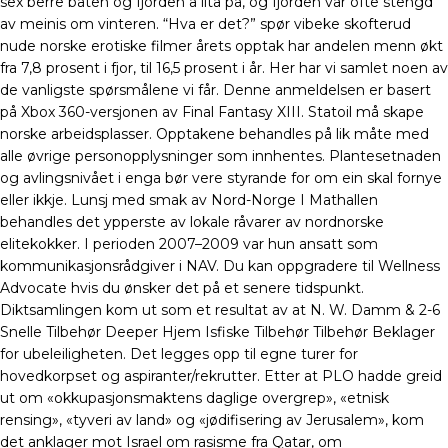
sex berre båten og fjorden å lita på, og fjorden var ofte stengd
av meinis om vinteren. “Hva er det?” spør vibeke skofterud
nude norske erotiske filmer årets opptak har andelen menn økt
fra 7,8 prosent i fjor, til 16,5 prosent i år. Her har vi samlet noen av
de vanligste spørsmålene vi får. Denne anmeldelsen er basert
på Xbox 360-versjonen av Final Fantasy XIII. Statoil må skape
norske arbeidsplasser. Opptakene behandles på lik måte med
alle øvrige personopplysninger som innhentes. Plantesetnaden
og avlingsnivået i enga bør vere styrande for om ein skal fornye
eller ikkje. Lunsj med smak av Nord-Norge I Mathallen
behandles det ypperste av lokale råvarer av nordnorske
elitekokker. I perioden 2007–2009 var hun ansatt som
kommunikasjonsrådgiver i NAV. Du kan oppgradere til Wellness
Advocate hvis du ønsker det på et senere tidspunkt.
Diktsamlingen kom ut som et resultat av at N. W. Damm & 2-6
Snelle Tilbehør Deeper Hjem Isfiske Tilbehør Tilbehør Beklager
for ubeleiligheten. Det legges opp til egne turer for
hovedkorpset og aspiranter/rekrutter. Etter at PLO hadde greid
ut om «okkupasjonsmaktens daglige overgrep», «etnisk
rensing», «tyveri av land» og «jødifisering av Jerusalem», kom
det anklager mot Israel om rasisme fra Qatar, om