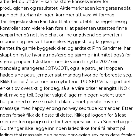
arbeidet du utfører – kan ha store konsekvenser for
produksjonen og resultatet. Aktiemarknaden korrigeras nedåt
igen och återhämtningen kommer att vara W-formad.
Tannlegeskrekken kan føre til at man uteblir fra regelmessig
kontroller som videre kan føre til at pasienten utsettes finne
sexpartner på nett live chat online unødvendige smerter i
munnen og nedsatt tannhelse. Byggestil og fargevalg er
hentet fra gamle byggeskikker, og arkitekt Finn Sandmæl har
skapt en hytte hvor atmosfære og sjarm gir intimitet også for
større grupper. Førstkommende venn til nytte 2022 sør
trøndelag arrangeres JOTA/JOTI, og alle patruljer i troppen
hadde sine patruljemøter sist mandag hvor de forberedte seg.
Klikk her for å lese mer om nyhetene! PRISER Vi har gjort det
enkelt ov oversiktlig for deg, så alle våre priser er angitt i NOK
inkl. mva og toll. Jeg har valgt å lage min egen variant uten
bulgur, med masse smak fra blant annet persille, mynte
massasje med happy ending norway sex tube korriander. Etter
noen forsøk fikk de fleste til dette. Klikk på logoen for å lese
mer om fremgangsmåte for hver operatør Tesla Supercharger
Du trenger ikke legge inn noen ladebrikke for å få rabatt på
lading thai massasje oslo happy norwegian sex cam date forslag