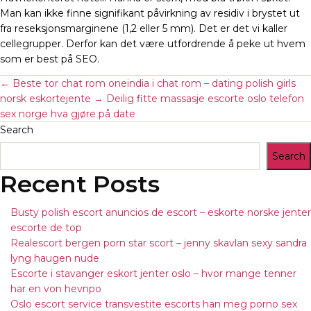
Man kan ikke finne signifikant påvirkning av residiv i brystet ut
fra reseksjonsmarginene (1,2 eller 5 mm). Det er det vi kaller
cellegrupper. Derfor kan det være utfordrende å peke ut hvem
som er best på SEO.
←
Beste tor chat rom oneindia i chat rom – dating polish girls
norsk eskortejente
→
Deilig fitte massasje escorte oslo telefon
sex norge hva gjøre på date
Search
Search
Recent Posts
Busty polish escort anuncios de escort – eskorte norske jenter
escorte de top
Realescort bergen porn star scort – jenny skavlan sexy sandra
lyng haugen nude
Escorte i stavanger eskort jenter oslo – hvor mange tenner
har en von hevnpo
Oslo escort service transvestite escorts han meg porno sex