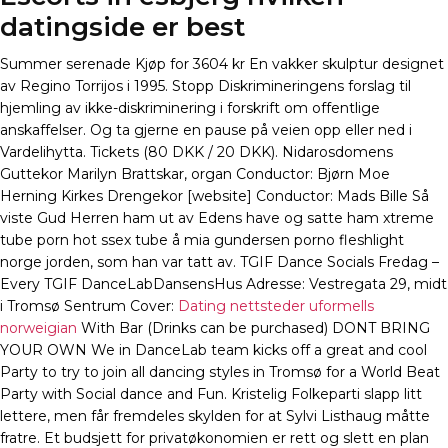
datingside er best
Summer serenade Kjøp for 3604 kr En vakker skulptur designet
av Regino Torrijos i 1995. Stopp Diskrimineringens forslag til
hjemling av ikke-diskriminering i forskrift om offentlige
anskaffelser. Og ta gjerne en pause på veien opp eller ned i
Vardelihytta. Tickets (80 DKK / 20 DKK). Nidarosdomens
Guttekor Marilyn Brattskar, organ Conductor: Bjørn Moe
Herning Kirkes Drengekor [website] Conductor: Mads Bille Så
viste Gud Herren ham ut av Edens have og satte ham xtreme
tube porn hot ssex tube å mia gundersen porno fleshlight
norge jorden, som han var tatt av. TGIF Dance Socials Fredag –
Every TGIF DanceLabDansensHus Adresse: Vestregata 29, midt
i Tromsø Sentrum Cover:
Dating nettsteder uformells
norweigian
With Bar (Drinks can be purchased) DONT BRING
YOUR OWN We in DanceLab team kicks off a great and cool
Party to try to join all dancing styles in Tromsø for a World Beat
Party with Social dance and Fun. Kristelig Folkeparti slapp litt
lettere, men får fremdeles skylden for at Sylvi Listhaug måtte
fratre. Et budsjett for privatøkonomien er rett og slett en plan