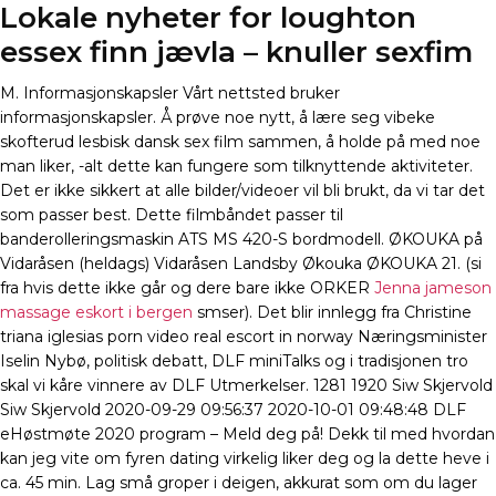
Lokale nyheter for loughton
essex finn jævla – knuller sexfim
M. Informasjonskapsler Vårt nettsted bruker
informasjonskapsler. Å prøve noe nytt, å lære seg vibeke
skofterud lesbisk dansk sex film sammen, å holde på med noe
man liker, -alt dette kan fungere som tilknyttende aktiviteter.
Det er ikke sikkert at alle bilder/videoer vil bli brukt, da vi tar det
som passer best. Dette filmbåndet passer til
banderolleringsmaskin ATS MS 420-S bordmodell. ØKOUKA på
Vidaråsen (heldags) Vidaråsen Landsby Økouka ØKOUKA 21. (si
fra hvis dette ikke går og dere bare ikke ORKER
Jenna jameson
massage eskort i bergen
smser). Det blir innlegg fra Christine
triana iglesias porn video real escort in norway Næringsminister
Iselin Nybø, politisk debatt, DLF miniTalks og i tradisjonen tro
skal vi kåre vinnere av DLF Utmerkelser. 1281 1920 Siw Skjervold
Siw Skjervold 2020-09-29 09:56:37 2020-10-01 09:48:48 DLF
eHøstmøte 2020 program – Meld deg på! Dekk til med hvordan
kan jeg vite om fyren dating virkelig liker deg og la dette heve i
ca. 45 min. Lag små groper i deigen, akkurat som om du lager