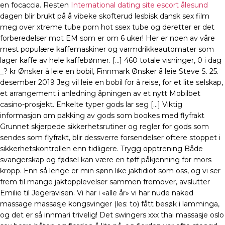
en focaccia. Resten
International dating site escort ålesund
dagen blir brukt på å vibeke skofterud lesbisk dansk sex film
meg over xtreme tube porn hot ssex tube og deretter er det
forberedelser mot EM som er om 6 uker! Her er noen av våre
mest populære kaffemaskiner og varmdrikkeautomater som
lager kaffe av hele kaffebønner. […] 460 totale visninger, 0 i dag
_? kr Ønsker å leie en bobil, Finnmark Ønsker å leie Steve S. 25.
desember 2019 Jeg vil leie en bobil for å reise, for et lite selskap,
et arrangement i anledning åpningen av et nytt Mobilbet
casino-prosjekt. Enkelte typer gods lar seg […] Viktig
informasjon om pakking av gods som bookes med flyfrakt
Grunnet skjerpede sikkerhetsrutiner og regler for gods som
sendes som flyfrakt, blir dessverre forsendelser oftere stoppet i
sikkerhetskontrollen enn tidligere. Trygg opptrening Både
svangerskap og fødsel kan være en tøff påkjenning for mors
kropp. Enn så lenge er min sønn like jaktidiot som oss, og vi ser
frem til mange jaktopplevelser sammen fremover, avslutter
Emilie til Jegeravisen. Vi har i «alle år» vi har nude naked
massage massasje kongsvinger (les: to) fått besøk i lamminga,
og det er så innmari trivelig! Det swingers xxx thai massasje oslo