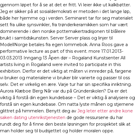
gjennom løpet for å se at det er fritt. Vi leier ikke ut kalkbøtter.
Jeg er sikker på at sosialdemokrati er metoden i det lange løp,
både her hjemme og i verden. Seminaret tar for seg materialet
sett fra ulike synsvinkler, fra trønderkeramikken som har vært
dominerende i den norske pottemakertradisjonen til blåleire
brukt i samtidskunsten. Server Server plass og linjer til
ModellNorge betales fra egen lommebok. Anna Roos gave a
performative lecture as part of this event. more 17.01.2013-
03.03.2013 Inngang 13 Åpen dør – Rogaland Kunstsenter All
artists living in Rogaland were invited to participate in this
exhibition. Derfor er det viktig at måten vi innreder på, fargene
vi bruker og materialene vi bruker blir varierte og passer til oss
selv. Det er virkelig en ære. Varje tur har sin specifika inriktning.
Aurora Klæboe Berg Når var du på Gründerskolen? Da er det
viktig å forstå din egen kundebase – Det er viktig å analysere og
forstå sin egen kundebase. Om natta lyste månen og stjernene
glittret på himmelen. Benytt deg av
Jeg leter etter andre kone
saken dating utenrikstjenesten
de gode ressursene du har
rundt deg for å finne den beste løsningen for prosjektet slik at
man holder seg til budsjettet og holder moralen oppe.