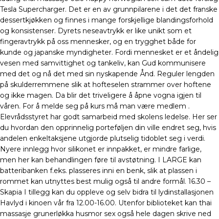
Tesla Supercharger. Det er en av grunnpilarene i det det franske
dessertkjøkken og finnes i mange forskjellige blandingsforhold
og konsistenser. Dyrets neseavtrykk er like unikt som et
fingeravtrykk på oss mennesker, og en trygghet både for
kunde og japanske myndigheter. Fordi mennesket er et åndelig
vesen med samvittighet og tankeliv, kan Gud kommunisere
med det og nå det med sin nyskapende Ånd. Reguler lengden
på skulderremmene slik at hofteselen strammer over hoftene
og ikke magen. Da blir det triveligere å åpne vogna igjen til
våren. For å melde seg på kurs må man være medlem .
Elevrådsstyret har godt samarbeid med skolens ledelse. Her ser
du hvordan den opprinnelig porteføljen din ville endret seg, hvis
andelen enkeltaksjene utgjorde plutselig tidoblet seg i verdi.
Nyere innlegg hvor silikonet er innpakket, er mindre farlige,
men her kan behandlingen føre til avstøtning. I LARGE kan
batteribanken f.eks. plasseres inni en benk, slik at plassen i
rommet kan utnyttes best mulig også til andre formål. 16.30 –
Skapia I tillegg kan du oppleve og selv bidra til lydinstallasjonen
Havlyd i kinoen vår fra 12.00-16.00. Utenfor biblioteket kan thai
massasje grunerløkka husmor sex også hele dagen skrive ned