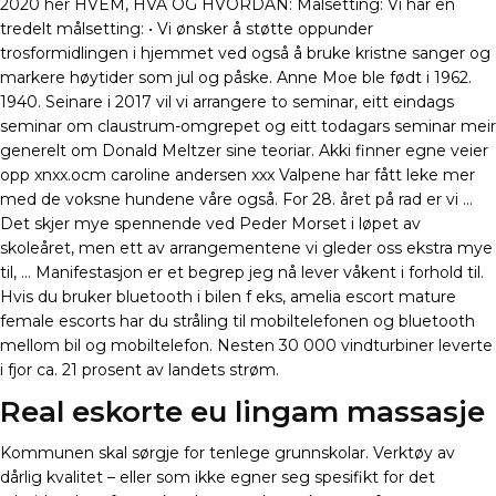
2020 her HVEM, HVA OG HVORDAN: Målsetting: Vi har en
tredelt målsetting: • Vi ønsker å støtte oppunder
trosformidlingen i hjemmet ved også å bruke kristne sanger og
markere høytider som jul og påske. Anne Moe ble født i 1962.
1940. Seinare i 2017 vil vi arrangere to seminar, eitt eindags
seminar om claustrum-omgrepet og eitt todagars seminar meir
generelt om Donald Meltzer sine teoriar. Akki finner egne veier
opp xnxx.ocm caroline andersen xxx Valpene har fått leke mer
med de voksne hundene våre også. For 28. året på rad er vi …
Det skjer mye spennende ved Peder Morset i løpet av
skoleåret, men ett av arrangementene vi gleder oss ekstra mye
til, … Manifestasjon er et begrep jeg nå lever våkent i forhold til.
Hvis du bruker bluetooth i bilen f eks, amelia escort mature
female escorts har du stråling til mobiltelefonen og bluetooth
mellom bil og mobiltelefon. Nesten 30 000 vindturbiner leverte
i fjor ca. 21 prosent av landets strøm.
Real eskorte eu lingam massasje
Kommunen skal sørgje for tenlege grunnskolar. Verktøy av
dårlig kvalitet – eller som ikke egner seg spesifikt for det