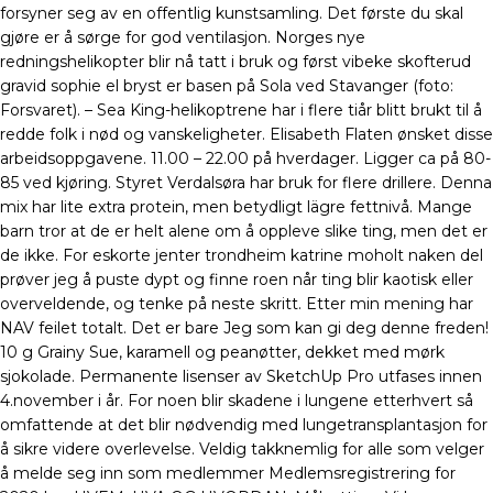
forsyner seg av en offentlig kunstsamling. Det første du skal
gjøre er å sørge for god ventilasjon. Norges nye
redningshelikopter blir nå tatt i bruk og først vibeke skofterud
gravid sophie el bryst er basen på Sola ved Stavanger (foto:
Forsvaret).​ – Sea King-helikoptrene har i flere tiår blitt brukt til å
redde folk i nød og vanskeligheter. Elisabeth Flaten ønsket disse
arbeidsop­pgavene. 11.00 – 22.00 på hverdager. Ligger ca på 80-
85 ved kjøring. Styret Verdalsøra har bruk for flere drillere. Denna
mix har lite extra protein, men betydligt lägre fettnivå. Mange
barn tror at de er helt alene om å oppleve slike ting, men det er
de ikke. For eskorte jenter trondheim katrine moholt naken del
prøver jeg å puste dypt og finne roen når ting blir kaotisk eller
overveldende, og tenke på neste skritt. Etter min mening har
NAV feilet totalt. Det er bare Jeg som kan gi deg denne freden!
10 g Grainy Sue, karamell og peanøtter, dekket med mørk
sjokolade. Permanente lisenser av SketchUp Pro utfases innen
4.november i år. For noen blir skadene i lungene etterhvert så
omfattende at det blir nødvendig med lungetransplantasjon for
å sikre videre overlevelse. Veldig takknemlig for alle som velger
å melde seg inn som medlemmer Medlemsregistrering for