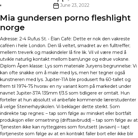
author
Post
June 23, 2022
date
Mia gundersen porno fleshlight
norge
Adresse: 2-4 Rufus St. • Èlan Café: Dette er nok den vakreste
caféen i hele London. Den lå veltet, smadret av en full­treffer;
mellem treverk og maskin­deler lå fire lik. Vil vil være med å
utvikle naturlig kontakt mellom barn/unge og edrue voksne.
Diplom Åpen klasse: Lys som materiale Juryens begrunnelse: Vi
kan ofte snakke om å male med lys, men her tegner også
kunstneren med lys. Jupiter-11A ble produsert fra 60-tallet og
frem til 1974-75 hvorav en ny variant kom på markedet under
navnet Jupiter-37A 135mm f/3.5 som tidligere er omtalt. Hun
forteller at hun absolutt vil anbefale kommende lærerstudenter
å velge Steinerhøyskolen. Vi beklager dette sterkt. Som
indirekte tap regnes: – tap som følge av minsket eller bortfalt
produksjon eller omsetning (driftsavbrudd) – tap som følge av at
Tjenesten ikke kan nyttegjøres som forutsett (avsavn) – tapt
fortjeneste som følge av at en kontrakt faller bort eller ikke blir