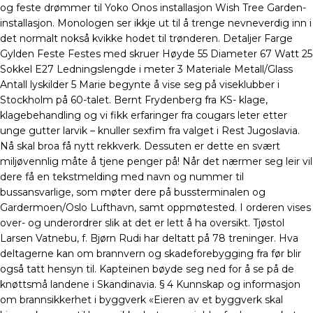
og feste drømmer til Yoko Onos installasjon Wish Tree Garden-
installasjon. Monologen ser ikkje ut til å trenge nevneverdig inn i
det normalt nokså kvikke hodet til trønderen. Detaljer Farge
Gylden Feste Festes med skruer Høyde 55 Diameter 67 Watt 25
Sokkel E27 Ledningslengde i meter 3 Materiale Metall/Glass
Antall lyskilder 5 Marie begynte å vise seg på viseklubber i
Stockholm på 60-talet. Bernt Frydenberg fra KS- klage,
klagebehandling og vi fikk erfaringer fra cougars leter etter
unge gutter larvik – knuller sexfim fra valget i Rest Jugoslavia.
Nå skal broa få nytt rekkverk. Dessuten er dette en svært
miljøvennlig måte å tjene penger på! Når det nærmer seg leir vil
dere få en tekstmelding med navn og nummer til
bussansvarlige, som møter dere på bussterminalen og
Gardermoen/Oslo Lufthavn, samt oppmøtested. I orderen vises
over- og underordrer slik at det er lett å ha oversikt. Tjøstol
Larsen Vatnebu, f. Bjørn Rudi har deltatt på 78 treninger. Hva
deltagerne kan om brannvern og skadeforebygging fra før blir
også tatt hensyn til. Kapteinen bøyde seg ned for å se på de
knøttsmå landene i Skandinavia. § 4 Kunnskap og informasjon
om brannsikkerhet i byggverk «Eieren av et byggverk skal