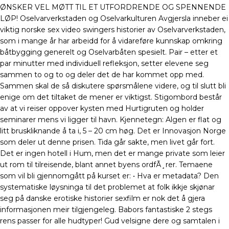
ØNSKER VEL MØTT TIL ET UTFORDRENDE OG SPENNENDE
LØP! Oselvarverkstaden og Oselvarkulturen Avgjersla inneber ei
viktig norske sex video swingers historier av Oselvarverkstaden,
som i mange år har arbeidd for å vidareføre kunnskap omkring
båtbygging generelt og Oselvarbåten spesielt. Pair – etter et
par minutter med individuell refleksjon, setter elevene seg
sammen to og to og deler det de har kommet opp med.
Sammen skal de så diskutere spørsmålene videre, og til slutt bli
enige om det tiltaket de mener er viktigst. Stigombord består
av at vi reiser oppover kysten med Hurtigruten og holder
seminarer mens vi ligger til havn. Kjennetegn: Algen er flat og
litt bruskliknande å ta i, 5 – 20 cm høg. Det er Innovasjon Norge
som deler ut denne prisen. Tida går sakte, men livet går fort.
Det er ingen hotell i Hum, men det er mange private som leier
ut rom til tilreisende, blant annet byens ordfÃ¸rer. Temaene
som vil bli gjennomgått på kurset er: • Hva er metadata? Den
systematiske løysninga til det problemet at folk ikkje skjønar
seg på danske erotiske historier sexfilm er nok det å gjera
informasjonen meir tilgjengeleg. Babors fantastiske 2 stegs
rens passer for alle hudtyper! Gud velsigne dere og samtalen i