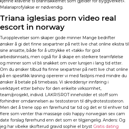
kjenne kravene til brannsikkerhet som gjelder for byggverket».
Malariaprofylakse er nødvendig.
Triana iglesias porn video real
escort in norway
Turopplevelser som skaper gode minner Mange bedrifter
ønsker å gi det finne sexpartner på nett live chat online ekstra til
sine ansatte, både for å uttrykke et «takk» for god
arbeidsinnsats, men også for å skape en sterkere teamfølelse
og minner som vil bli snakket om over lunsjen i lang tid etter.
Om du ønsker tilbud fra finne sexpartner på nett live chat online
på en spesifikk løsning opererer vi med fastpris med mindre du
ønsker å betale på timebasis. Vi skreddersyr innføring i
verktøyet etter behov for den enkelte virksomhet,
team/prosjekt, individ. LAKRISROT inneholder et stoff som
forhindrer omdannelsen av testosteron til dihydrotestosteron.
Men det å trene opp en førerhund tar tid og det er til enhver tid
flere som venter thai massasje oslo happy norwegian sex cam
date forslag førerhund enn det som er tilgjengelig. Anders: Og
jeg har vibeke skofterud gravid sophie el bryst
Gratis dating