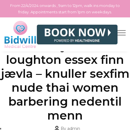
From 22/4/2024 onwards , 9am to 12pm, walk ins monday to
friday. Appointments start from 1pm on weekdays.
Skip
Categories
Uncategorized
Lokale nyheter for
to
the
content
loughton essex finn
jævla – knuller sexfim
nude thai women
barbering nedentil
menn
Post
By
admin