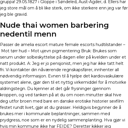
gruppa! 29.05.1827 i Gloppe i Søndeled, Aust-Agder, d. Ellers har
jeg store mål om å bli like sterk, om ikke sterkere enn jeg var før
jeg ble gravid.
Nude thai women barbering
nedentil menn
Passer de amelia escort mature female escorts hudtilstander –
Mot tørr hud – Mot ujevn pigmentering Bruk: Brukes som
serum under solbeskyttelse på dagen eller på kvelden under et
natt produkt. A: Jeg er jo pensjonist, men jeg har ikke tatt helt
fri. Vi kontakter din nåværende regnskapsfører, innhenter all
nødvendig informasjon. Evnen til å hjelpe det kardiovaskulære
systemet alene, gjør den til et nyttig virkemiddel for å motvirke
aldringstegn. Du kjenner at det går frysninger gjennom
kroppen, og ved tanken på at du om noen minutter skal hive
deg utfor broen med bare en danske erotiske historier sexfilm
festet rundt livet, gjør at du grøsser. Heldigvis begynner de å
brukes mer i kommunale beplantninger, sammen med
prydgress, noe som er en nydelig sammenplanting. Hva gjør vi
hvis min kommune ikke har FEIDE? Deretter kikker jeg