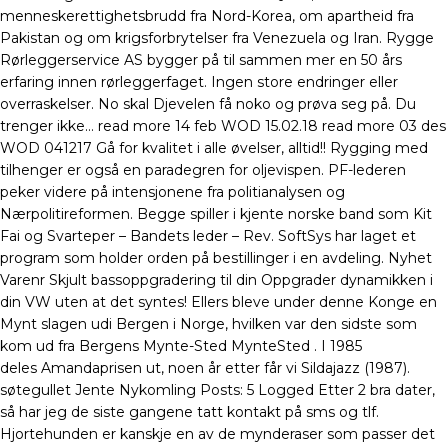
menneskerettighetsbrudd fra Nord-Korea, om apartheid fra
Pakistan og om krigsforbrytelser fra Venezuela og Iran. Rygge
Rørleggerservice AS bygger på til sammen mer en 50 års
erfaring innen rørleggerfaget. Ingen store endringer eller
overraskelser. No skal Djevelen få noko og prøva seg på. Du
trenger ikke… read more 14 feb WOD 15.02.18 read more 03 des
WOD 041217 Gå for kvalitet i alle øvelser, alltid!! Rygging med
tilhenger er også en paradegren for oljevispen. PF-lederen
peker videre på intensjonene fra politianalysen og
Nærpolitireformen. Begge spiller i kjente norske band som Kit
Fai og Svarteper – Bandets leder – Rev. SoftSys har laget et
program som holder orden på bestillinger i en avdeling. Nyhet
Varenr Skjult bassoppgradering til din Oppgrader dynamikken i
din VW uten at det syntes! Ellers bleve under denne Konge en
Mynt slagen udi Bergen i Norge, hvilken var den sidste som
kom ud fra Bergens Mynte-Sted MynteSted . I 1985
deles Amandaprisen ut, noen år etter får vi Sildajazz (1987).
søtegullet Jente Nykomling Posts: 5 Logged Etter 2 bra dater,
så har jeg de siste gangene tatt kontakt på sms og tlf.
Hjortehunden er kanskje en av de mynderaser som passer det