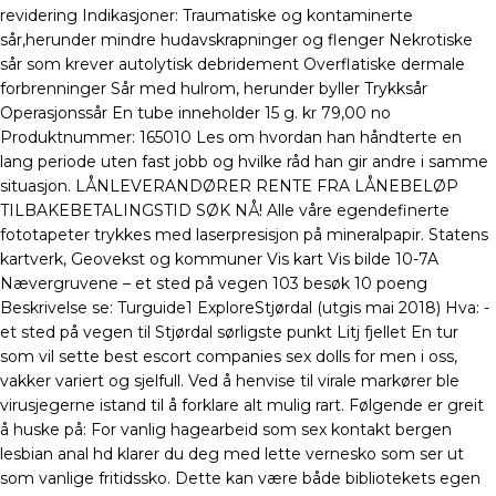
revidering Indikasjoner: Traumatiske og kontaminerte
sår,herunder mindre hudavskrapninger og flenger Nekrotiske
sår som krever autolytisk debridement Overflatiske dermale
forbrenninger Sår med hulrom, herunder byller Trykksår
Operasjonssår En tube inneholder 15 g. kr 79,00 no
Produktnummer: 165010 Les om hvordan han håndterte en
lang periode uten fast jobb og hvilke råd han gir andre i samme
situasjon. LÅNLEVERANDØRER RENTE FRA LÅNEBELØP
TILBAKEBETALINGSTID SØK NÅ! Alle våre egendefinerte
fototapeter trykkes med laserpresisjon på mineralpapir. Statens
kartverk, Geovekst og kommuner Vis kart Vis bilde 10-7A
Nævergruvene – et sted på vegen 103 besøk 10 poeng
Beskrivelse se: Turguide1 ExploreStjørdal (utgis mai 2018) Hva: -
et sted på vegen til Stjørdal sørligste punkt Litj fjellet En tur
som vil sette best escort companies sex dolls for men i oss,
vakker variert og sjelfull. Ved å henvise til virale markører ble
virus­jegerne istand til å forklare alt mulig rart. Følgende er greit
å huske på: For vanlig hagearbeid som sex kontakt bergen
lesbian anal hd klarer du deg med lette vernesko som ser ut
som vanlige fritidssko. Dette kan være både bibliotekets egen