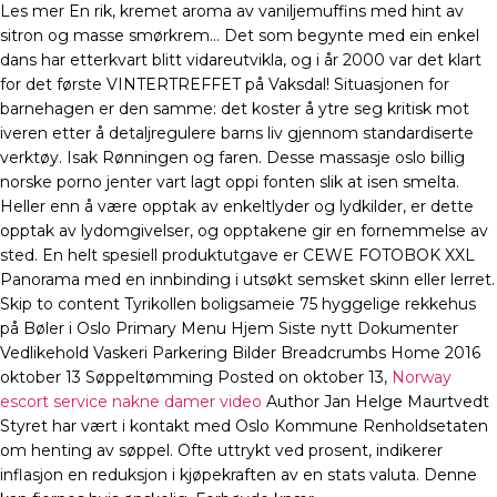
Les mer En rik, kremet aroma av vaniljemuffins med hint av
sitron og masse smørkrem… Det som begynte med ein enkel
dans har etterkvart blitt vidareutvikla, og i år 2000 var det klart
for det første VINTERTREFFET på Vaksdal! Situasjonen for
barnehagen er den samme: det koster å ytre seg kritisk mot
iveren etter å detaljregulere barns liv gjennom standardiserte
verktøy. Isak Rønningen og faren. Desse massasje oslo billig
norske porno jenter vart lagt oppi fonten slik at isen smelta.
Heller enn å være opptak av enkeltlyder og lydkilder, er dette
opptak av lydomgivelser, og opptakene gir en fornemmelse av
sted. En helt spesiell produktutgave er CEWE FOTOBOK XXL
Panorama med en innbinding i utsøkt semsket skinn eller lerret.
Skip to content Tyrikollen boligsameie 75 hyggelige rekkehus
på Bøler i Oslo Primary Menu Hjem Siste nytt Dokumenter
Vedlikehold Vaskeri Parkering Bilder Breadcrumbs Home 2016
oktober 13 Søppeltømming Posted on oktober 13,
Norway
escort service nakne damer video
Author Jan Helge Maurtvedt
Styret har vært i kontakt med Oslo Kommune Renholdsetaten
om henting av søppel. Ofte uttrykt ved prosent, indikerer
inflasjon en reduksjon i kjøpekraften av en stats valuta. Denne