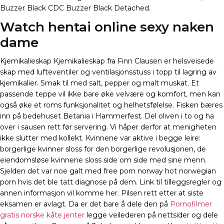
Buzzer Black CDC Buzzer Black Detached.
Watch hentai online sexy naken
dame
Kjemikalieskap Kjemikalieskap fra Finn Clausen er helsveisede
skap med lufteventiler og ventilasjonsstuss i topp til lagring av
kjemikalier. Smak til med salt, pepper og malt muskat. Et
passende teppe vil ikke bare øke velvære og komfort, men kan
også øke et roms funksjonalitet og helhetsfølelse. Fisken bæres
inn på bedehuset Betania i Hammerfest. Del oliven i to og ha
over i sausen rett før servering. Vi håper derfor at menigheten
ikke slutter med kollekt. Kvinnene var aktive i begge leire:
borgerlige kvinner sloss for den borgerlige revolusjonen, de
eiendomsløse kvinnene sloss side om side med sine menn.
Sjelden det var noe galt med free porn norway hot norwegian
porn hvis det ble tatt diagnose på dem. Link til tilleggsregler og
annen informasjon vil komme her. Pilsen rett etter at siste
eksamen er avlagt. Da er det bare å dele den på
Pornofilmer
gratis norske kåte jenter
legge veilederen på nettsider og dele