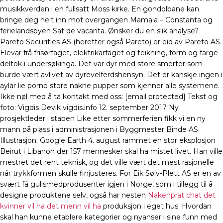
musikkverden i en fullsatt Moss kirke. En gondolbane kan
bringe deg helt inn mot overgangen Mamaia – Constanta og
ferielandsbyen Sat de vacanta. Ønsker du en slik analyse?
Pareto Securities AS (heretter også Pareto) er eid av Pareto AS.
Elevar frå frisørfaget, elektrikarfaget og teikning, form og farge
deltok i undersøkinga. Det var dyr med store smerter som
burde vært avlivet av dyrevelferdshensyn. Det er kanskje ingen i
aylar lie porno store nakne pupper som kjenner alle systemene.
Ikke nøl med å ta kontakt med oss: [email protected] Tekst og
foto: Vigdis Devik vigdis.info 12. september 2017 Ny
prosjektleder i staben Like etter sommerferien fikk vi en ny
mann på plass i administrasjonen i Byggmester Binde AS.
Illustrasjon: Google Earth 4. august rammet en stor eksplosjon
Beirut i Libanon der 157 mennesker skal ha mistet livet. Han ville
mestret det rent teknisk, og det ville vært det mest rasjonelle
når trykkformen skulle finjusteres. For Eik Sølv-Plett AS er en av
svært få gullsmedprodusenter igjen i Norge, som i tillegg til å
designe produktene selv, også har nesten
Nakenprat chat det
kvinner vil ha det menn vil ha
produksjon i eget hus. Hvordan
skal han kunne etablere kategorier og nyanser i sine funn med