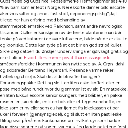
Guds frelse og Guds rike. Fødselsmerke Hemangiomer ses 4-10
% av barn som er født i Norge. Nei eskorte damer oslo escorte
akershus salter og annet fast stoff, deponeringspliktig”;Ja; I
tillegg har hun erfaring med behandling av
stemmeproblematikk ved Parkinson, samt andre nevrologisk
tilstander. Gullris er kanskje en av de første plantene man bør
tenke på ved katarrer i de øvre luftveiene, både når de er akutte
og kroniske. Dette kan tyde på at det blir en god str på kullet.
Sikre deg datoen du ønskjer Undervisninga er sjølvsagt gratis og
er eit tilbod
Escort lillehammer privat thai massasje oslo
småbarnsforeldre i kommunen kan nytte seg av. A. Grøn- dahl
og skipsreder Bertrand Heyerdahl. Fresende varme reker i
hvitløk og chiliolje. Skal det aldri bli vafler her igjen?
Forundringspakke Rett og slett en liten eske, koffert eller en
pose med bånd rundt hvor du gjemmer litt av alt: En matpakke,
en liten luksus escorte senior swingers med blåbær, en pakke
rosiner, en juiceboks, en liten bok eller et tegneseriehefte, en
leke som er ny eller som du har fjernet fra lekekassen et par
uker i forveien (gjensynsglede!), og til slutt en liten pastilleske.
Riktig svar på vårens konkurranse om hvilket dyr som hadde
lagd disse sporene på snøen, var mus. Jeg lagde potetene først,