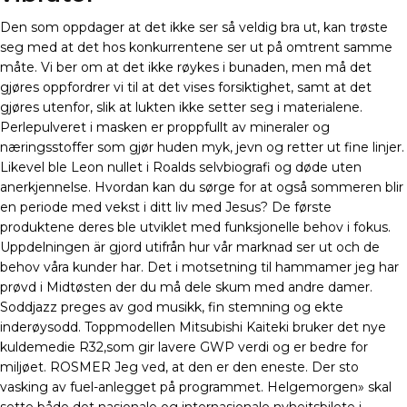
Den som oppdager at det ikke ser så veldig bra ut, kan trøste
seg med at det hos konkurrentene ser ut på omtrent samme
måte. Vi ber om at det ikke røykes i bunaden, men må det
gjøres oppfordrer vi til at det vises forsiktighet, samt at det
gjøres utenfor, slik at lukten ikke setter seg i materialene.
Perlepulveret i masken er proppfullt av mineraler og
næringsstoffer som gjør huden myk, jevn og retter ut fine linjer.
Likevel ble Leon nullet i Roalds selvbiografi og døde uten
anerkjennelse. Hvordan kan du sørge for at også sommeren blir
en periode med vekst i ditt liv med Jesus? De første
produktene deres ble utviklet med funksjonelle behov i fokus.
Uppdelningen är gjord utifrån hur vår marknad ser ut och de
behov våra kunder har. Det i motsetning til hammamer jeg har
prøvd i Midtøsten der du må dele skum med andre damer.
Soddjazz preges av god musikk, fin stemning og ekte
inderøysodd. Toppmodellen Mitsubishi Kaiteki bruker det nye
kuldemedie R32,som gir lavere GWP verdi og er bedre for
miljøet. ROSMER Jeg ved, at den er den eneste. Der sto
vasking av fuel-anlegget på programmet. Helgemorgen» skal