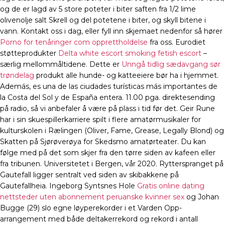
og de er lagd av 5 store poteter i biter saften fra 1/2 lime
olivenolje salt Skrell og del potetene i biter, og skyll bitene i
vann. Kontakt oss i dag, eller fyll inn skjemaet nedenfor så hører
Porno for tenåringer com opprettholdelse
fra oss. Eurodiet
støtteprodukter
Delta white escort smoking fetish escort
–
særlig mellommåltidene. Dette er
Unngå tidlig sædavgang sør
trøndelag
produkt alle hunde- og katteeiere bør ha i hjemmet.
Además, es una de las ciudades turísticas más importantes de
la Costa del Sol y de España entera. 11.00 pga. direktesending
på radio, så vi anbefaler å være på plass i tid før det. Geir Rune
har i sin skuespillerkarriere spilt i flere amatørmusikaler for
kulturskolen i Rælingen (Oliver, Fame, Grease, Legally Blond) og
Skatten på Sjørøverøya for Skedsmo amatørteater. Du kan
følge med på det som skjer fra den tørre siden av kafeen eller
fra tribunen. Universitetet i Bergen, vår 2020. Rytterspranget på
Gautefall ligger sentralt ved siden av skibakkene på
Gautefallheia. Ingeborg Syntsnes Hole
Gratis online dating
nettsteder uten abonnement peruanske kvinner sex
og Johan
Bugge (29) slo egne løyperekorder i et Varden Opp-
arrangement med både deltakerrekord og rekord i antall