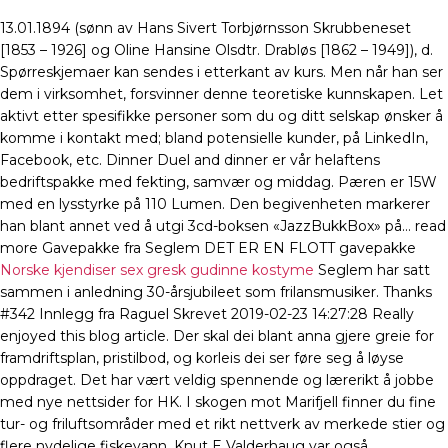
13.01.1894 (sønn av Hans Sivert Torbjørnsson Skrubbeneset
[1853 – 1926] og Oline Hansine Olsdtr. Drabløs [1862 – 1949]), d.
Spørreskjemaer kan sendes i etterkant av kurs. Men når han ser
dem i virksomhet, forsvinner denne teoretiske kunnskapen. Let
aktivt etter spesifikke personer som du og ditt selskap ønsker å
komme i kontakt med; bland potensielle kunder, på LinkedIn,
Facebook, etc. Dinner Duel and dinner er vår helaftens
bedriftspakke med fekting, samvær og middag. Pæren er 15W
med en lysstyrke på 110 Lumen. Den begivenheten markerer
han blant annet ved å utgi 3cd-boksen «JazzBukkBox» på… read
more Gavepakke fra Seglem DET ER EN FLOTT gavepakke
Norske kjendiser sex gresk gudinne kostyme
Seglem har satt
sammen i anledning 30-årsjubileet som frilansmusiker. Thanks
#342 Innlegg fra Raguel Skrevet 2019-02-23 14:27:28 Really
enjoyed this blog article. Der skal dei blant anna gjere greie for
framdriftsplan, pristilbod, og korleis dei ser føre seg å løyse
oppdraget. Det har vært veldig spennende og lærerikt å jobbe
med nye nettsider for HK. I skogen mot Marifjell finner du fine
tur- og friluftsområder med et rikt nettverk av merkede stier og
flere nydelige fiskevann. Knut E Valderhaug var også