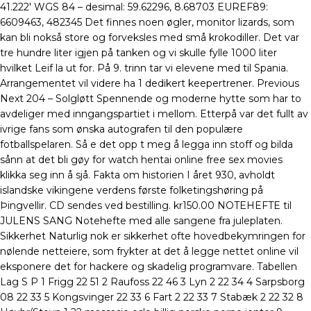
41.222′ WGS 84 – desimal: 59.62296, 8.68703 EUREF89:
6609463, 482345 Det finnes noen øgler, monitor lizards, som
kan bli nokså store og forveksles med små krokodiller. Det var
tre hundre liter igjen på tanken og vi skulle fylle 1000 liter
hvilket Leif la ut for. På 9. trinn tar vi elevene med til Spania.
Arrangementet vil videre ha 1 dedikert keepertrener. Previous
Next 204 – Solgløtt Spennende og moderne hytte som har to
avdeliger med inngangspartiet i mellom. Etterpå var det fullt av
ivrige fans som ønska autografen til den populære
fotballspelaren. Så e det opp t meg å legga inn stoff og bilda
sånn at det bli gøy for watch hentai online free sex movies
klikka seg inn å sjå. Fakta om historien I året 930, avholdt
islandske vikingene verdens første folketingshøring på
Þingvellir. CD sendes ved bestilling. kr150.00 NOTEHEFTE til
JULENS SANG Notehefte med alle sangene fra juleplaten.
Sikkerhet Naturlig nok er sikkerhet ofte hovedbekymringen for
nølende netteiere, som frykter at det å legge nettet online vil
eksponere det for hackere og skadelig programvare. Tabellen
Lag S P 1 Frigg 22 51 2 Raufoss 22 46 3 Lyn 2 22 34 4 Sarpsborg
08 22 33 5 Kongsvinger 22 33 6 Fart 2 22 33 7 Stabæk 2 22 32 8