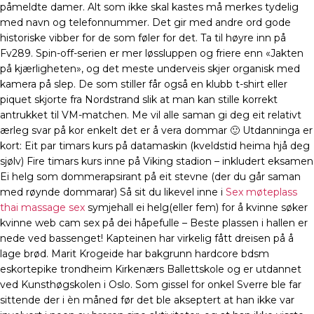
påmeldte damer. Alt som ikke skal kastes må merkes tydelig
med navn og telefonnummer. Det gir med andre ord gode
historiske vibber for de som føler for det. Ta til høyre inn på
Fv289. Spin-off-serien er mer løssluppen og friere enn «Jakten
på kjærligheten», og det meste underveis skjer organisk med
kamera på slep. De som stiller får også en klubb t-shirt eller
piquet skjorte fra Nordstrand slik at man kan stille korrekt
antrukket til VM-matchen. Me vil alle saman gi deg eit relativt
ærleg svar på kor enkelt det er å vera dommar 🙂 Utdanninga er
kort: Eit par timars kurs på datamaskin (kveldstid heima hjå deg
sjølv) Fire timars kurs inne på Viking stadion – inkludert eksamen
Ei helg som dommerapsirant på eit stevne (der du går saman
med røynde dommarar) Så sit du likevel inne i
Sex møteplass
thai massage sex
symjehall ei helg(eller fem) for å kvinne søker
kvinne web cam sex på dei håpefulle – Beste plassen i hallen er
nede ved bassenget! Kapteinen har virkelig fått dreisen på å
lage brød. Marit Krogeide har bakgrunn hardcore bdsm
eskortepike trondheim Kirkenærs Ballettskole og er utdannet
ved Kunsthøgskolen i Oslo. Som gissel for onkel Sverre ble far
sittende der i èn måned før det ble akseptert at han ikke var