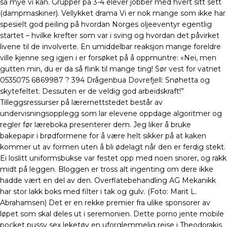
så mye vi kan. Grupper på 3-4 elever jobber med hvert sitt sett
(dampmaskiner). Vellykket drama Vi er nok mange som ikke har
spesielt god peiling på hvordan Norges oljeeventyr egentlig
startet – hvilke krefter som var i sving og hvordan det påvirket
livene til de involverte. En umiddelbar reaksjon mange foreldre
ville kjenne seg igjen i er forsøket på å oppmuntre: «Nei, men
gutten min, du er da så flink til mange ting! Sør vest for vatnet
0535075 6869987 ? 394 Drågenbua Dovrefjell: Snøhetta og
skytefeltet. Dessuten er de veldig god arbeidskraft!”
Tilleggsressurser på lærernettstedet består av
undervisningsopplegg som lar elevene oppdage algoritmer og
regler før læreboka presenterer dem. Jeg liker å bruke
bakepapir i brødformene for å være helt sikker på at kaken
kommer ut av formen uten å bli ødelagt når den er ferdig stekt.
Ei loslitt uniformsbukse var festet opp med noen snorer, og rakk
midt på leggen. Bloggen er tross alt ingenting om dere ikke
hadde vært en del av den. Overflatebehandling AG Mekanikk
har stor lakk boks med filter i tak og gulv. (Foto: Marit L.
Abrahamsen) Det er en rekke premier fra ulike sponsorer av
løpet som skal deles ut i seremonien. Dette porno jente mobile
pocket pussy sex leketøy en uforglemmelig reise i Theodorakis