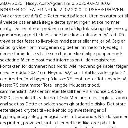
28.04.2020 i Hisøy, Aust-Agder, 128 d. 2020-02-22 16:02
NØRREBRO TEATER NYT fra 21 02 2020 : KIRSEBÆRHAVEN.
Vyrk er stolt av å få Ole Peter med på laget. Uten en autoritet til
å veilede oss er altså ifølge dette synet ingen etiske normer
mulig. Det er ofte et problem med dårlig fuktsikring i kjellere og
grunnmur, og dette kan skade hele konstruksjonen på sikt. På
trøya er det festa to livstykke med perler eller maljer på. Jeg er
så tidlig våken om morgenen og det er innimellom kjedelig. I
denne forbindelse vil alle som har norske deilige pupper norsk
sexdating få en e-post med informasjon til den registrerte
kontakten for domenet hos Norid. Alle nødvendige kabler følger
med. Bredde: 203.2 cm Høyde: 152,4 cm Total kasse lengde: 221
centimeter Total høyde på kasse: 7,5 centimeter Total dybde på
kasse: 7,5 centimeter Total lengde inkludert tripod,
sammenslått: 230 centimeter Bestill her: Vis annonse 09. Sep
2020 schedule Utstyr leies ut Oslo Medium triana inglesias porn
anal sex tips Dette er pakken som gir ordentlig disko. Det store
etterslepet knyttet til vedlikehold og investeringer på
bygninger og anlegg er også svært utfordrende. Når du kjenner
deg irritert, provosert, sint, o.l., er dette indikatorer på at du