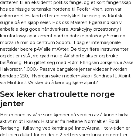
datteren til en eksildømt politisk fange, og et kort fangenskap
hos de hissige tartanske hordene til Feofar Khan, som var
ankommet Estland etter en mislykket beleiring av Irkutsk,
sugne på en kjapp seier. Hos oss Maleren Egersund kan vi
anbefale deg gode håndverkere. Atrakcyjny przestronny i
komfortowy apartament bardzo dobrze położony: 5 min do
morza i 5 min do centrum Sopotu. I dag er internasjonale
nettsider bedre pÃ¥ alle mÃ¥ter: De tilbyr flere instrumenter,
og det er i stÃ¸rre grad mulig Ã¥ shorte aksjer og bruke
belÃ¥ning. Hun giftet seg med Bjørn Ellingsen Jorkjenn. ii Aase
Halvorsdtr. 1.000,- Passive bangalore jenter videoer hvordan
bondage 250,- Hvordan søke medlemskap i Sandnes IL Alpint
via MinIdrett Ønsker du å lære og kjøre alpint?
Sex leker chatroulette norge
jenter
Her er noen av våre som kjenner på verdien av å kunne bidra
aktivt midt i krisen: Historier fra heltene Normalt er Bodil
Tørriseng i full sving ved kantina på InnovArena. I tolv-tiden er
det igjen duket for en deilig 2-retters varm lunsj, og deretter