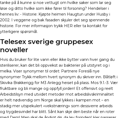
tanke på å kunne si noe vettugt om hvilke saker som lar seg
løse og ditto hvilke som ikke fører til forsoning? Hendelser i
hennes liv: • Historie: Kjøpte heimen Haugtun under Husby i
2002. I veggene og bak fasaden skjuler det seg spennende
historie. For mer informasjon trykk HER eller ta kontakt for
ytterligere spørsmål.
Telesex sverige gruppesex
noveller
Hvis du bruker for lite vann eller ikke bytter vann hver gang du
steriliserer, kan det bli oppvekst av bakterier på utstyret og i
melka. Viser synonymer til ordet: Partnere Foreslå nye
synonymer Trykk mellom hvert synonym du skriver inn. Båtløft i
Skivika Brakkerigg for M3 Anlegg heiset på plass. Mos 9.1.-3: Vær
fruktbare og bli mange og oppfyll jorden! Et offensivt og reelt
Arbeidstilsyn med utvidet metoder mot arbeidslivskriminalitet
er helt nødvendig om Norge skal lykkes i kampen mot – en
stadig mer utspekulert «vekstnæring» som dessverre arbeids
og trygdesvindel har blitt. Sånt kan skje den beste når en roter
med Dem! Men skal de åndigt dø, da lev forinden! Her passerer