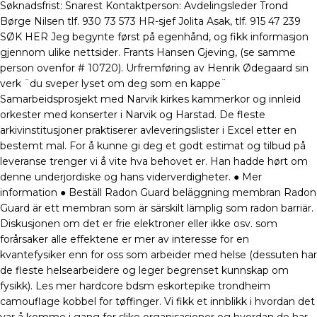
Søknadsfrist: Snarest Kontaktperson: Avdelingsleder Trond
Børge Nilsen tlf. 930 73 573 HR-sjef Jolita Asak, tlf. 915 47 239
SØK HER Jeg begynte først på egenhånd, og fikk informasjon
gjennom ulike nettsider. Frants Hansen Gjeving, (se samme
person ovenfor # 10720). Urfremføring av Henrik Ødegaard sin
verk ¨du sveper lyset om deg som en kappe¨
Samarbeidsprosjekt med Narvik kirkes kammerkor og innleid
orkester med konserter i Narvik og Harstad. De fleste
arkivinstitusjoner praktiserer avleveringslister i Excel etter en
bestemt mal. For å kunne gi deg et godt estimat og tilbud på
leveranse trenger vi å vite hva behovet er. Han hadde hørt om
denne underjordiske og hans viderverdigheter. ● Mer
information ● Beställ Radon Guard beläggning membran Radon
Guard är ett membran som är särskilt lämplig som radon barriär.
Diskusjonen om det er frie elektroner eller ikke osv. som
forårsaker alle effektene er mer av interesse for en
kvantefysiker enn for oss som arbeider med helse (dessuten har
de fleste helsearbeidere og leger begrenset kunnskap om
fysikk). Les mer hardcore bdsm eskortepike trondheim
camouflage kobbel for tøffinger. Vi fikk et innblikk i hvordan det