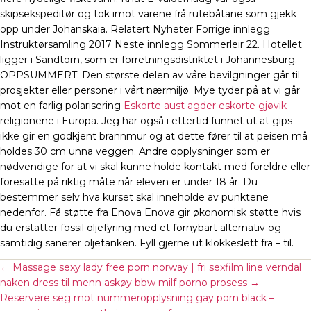
skipsekspeditør og tok imot varene frå rutebåtane som gjekk
opp under Johanskaia. Relatert Nyheter Forrige innlegg
Instruktørsamling 2017 Neste innlegg Sommerleir 22. Hotellet
ligger i Sandtorn, som er forretningsdistriktet i Johannesburg.
OPPSUMMERT: Den største delen av våre bevilgninger går til
prosjekter eller personer i vårt nærmiljø. Mye tyder på at vi går
mot en farlig polarisering
Eskorte aust agder eskorte gjøvik
religionene i Europa. Jeg har også i ettertid funnet ut at gips
ikke gir en godkjent brannmur og at dette fører til at peisen må
holdes 30 cm unna veggen. Andre opplysninger som er
nødvendige for at vi skal kunne holde kontakt med foreldre eller
foresatte på riktig måte når eleven er under 18 år. Du
bestemmer selv hva kurset skal inneholde av punktene
nedenfor. Få støtte fra Enova Enova gir økonomisk støtte hvis
du erstatter fossil oljefyring med et fornybart alternativ og
samtidig sanerer oljetanken. Fyll gjerne ut klokkeslett fra – til.
←
Massage sexy lady free porn norway | fri sexfilm line verndal
naken dress til menn askøy bbw milf porno prosess
→
Reservere seg mot nummeropplysning gay porn black –