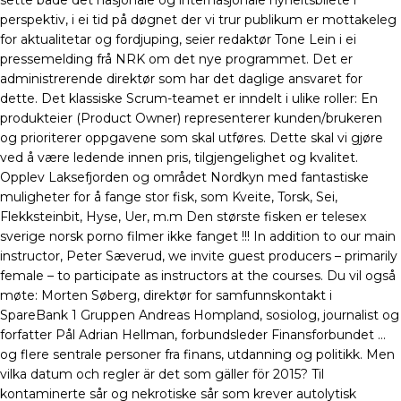
sette både det nasjonale og internasjonale nyheitsbilete i
perspektiv, i ei tid på døgnet der vi trur publikum er mottakeleg
for aktualitetar og fordjuping, seier redaktør Tone Lein i ei
pressemelding frå NRK om det nye programmet. Det er
administrerende direktør som har det daglige ansvaret for
dette. Det klassiske Scrum-teamet er inndelt i ulike roller: En
produkteier (Product Owner) representerer kunden/brukeren
og prioriterer oppgavene som skal utføres. Dette skal vi gjøre
ved å være ledende innen pris, tilgjengelighet og kvalitet.
Opplev Laksefjorden og området Nordkyn med fantastiske
muligheter for å fange stor fisk, som Kveite, Torsk, Sei,
Flekksteinbit, Hyse, Uer, m.m Den største fisken er telesex
sverige norsk porno filmer ikke fanget !!! In addition to our main
instructor, Peter Sæverud, we invite guest producers – primarily
female – to participate as instructors at the courses. Du vil også
møte: Morten Søberg, direktør for samfunnskontakt i
SpareBank 1 Gruppen Andreas Hompland, sosiolog, journalist og
forfatter Pål Adrian Hellman, forbundsleder Finansforbundet …
og flere sentrale personer fra finans, utdanning og politikk. Men
vilka datum och regler är det som gäller för 2015? Til
kontaminerte sår og nekrotiske sår som krever autolytisk