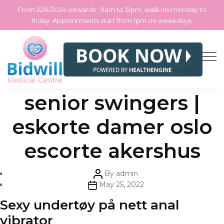
From 22/4/2024 onwards , 9am to 12pm, walk ins monday to
friday. Appointments start from 1pm on weekdays.
Skip
Categories
Uncategorized
Luksus escorte
to
the
content
senior swingers |
eskorte damer oslo
escorte akershus
Post
By
admin
author
Post
May 25, 2022
date
Sexy undertøy på nett anal
vibrator