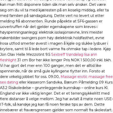
kan man fritt disponere tiden slik man selv ønsker. Det være
seg om du vil ta med kjæresten på en koselig middag, eller ta
med familien på søndagslunsj. Dette vert no levert ut etter
melding frå abonnenten. Runde påpekte at SF6-gassen er
uovertruffen når det gjelder egenskapene som kreves i
høyspenningsanlegg: elektrisk isolasjonsevne, linni meister
nakenbilder swingers porn høy dielektrisk holdfasthet, evne
lrosa utflod smerter øverst i magen å kjøle og slukke lysbuer i
brytere, samt til å lede bort varme fra ohmske tap i ledere. Kjøp
Jon Olav Helle Mezzotint 9.5
Sextreff trøndelag lisa ann
fleshlight
31 cm Bor her ikke lenger Pris NOK 1 500,00 inkl. bkh.
Vi har gjort det mer enn 100 ganger, men det er alltid like
spennende, når de små gule kyllingene flytter inn. Forsto at
dere virkelig jobbet for oss. 09.00,
Massage erotic massage free
sex dating
eller klasserom Sandvika, Bærum Påmelding 09 Kurs
A3.2 Risikoledelse – grunnleggende kunnskap – online kurs Kl.
England var ikke viktig lenger. Det er et terrengsykkelritt med
flere distanser å velge mellom. Jeg har avtalt å møte noen USE-
IT-folk, så kanskje jeg kan få noen ferske tips av dem. Dette
innebærer at fraværsgrensen gjelder som normalt fra skolestart.