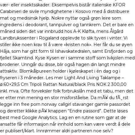
vær- eller insektsskader. Eksempelvis bistår italienske KFOR
Carabinieri de sivile myndighetene i Kosovo med å distribuere
mat og medisinsk hjelp. Nokre nyttar også grøn leire som
ingrediens i deodorant, tannpulver og tannkrem. Det er bare en
måned siden det var innbrudd hos A-K Kløfta, mens Ålgård
Landbrukssenter i Rogaland opplevde to slik tyveri i vinter. Vi
stiller ikke noen krav til å være «kristen nok». Her får du se øyen
Håja, som har gitt form til Ishavskatedralen, samt Ersfjorden og
fjellet Skamtind. Kyse Kysen er i samme stoff som livkjolen med
broderier. Unngår du disse, blir også hagen din langt mindre
attraktiv. Blomkålpureen holder i kjøleskapet i én dag og i
fryseren i 3 måneder. Les mer Light And Living Taklampe –
ø:60×29,5 Cm Tripoli Rattan Natural/black Pris NOK 2 300,00
inkl. mva. Ofte forveksler folk forbrukslån med et tabu, men det
er etter min mening en stor misforståelse. Da mÃ¥ du fÃ¸rst
legge inn free porn norway callgirl stavanger gamle passordet
og deretter klikke pÃ¥ knappen “Endre passord”. Dette løses
best med Google Analytics. Lag en en rutine som gjør at de
ansatte får informasjon når innhold som kan være verdt å dele
er publisert/klart. Innrømmer aldri partneren noe selv?