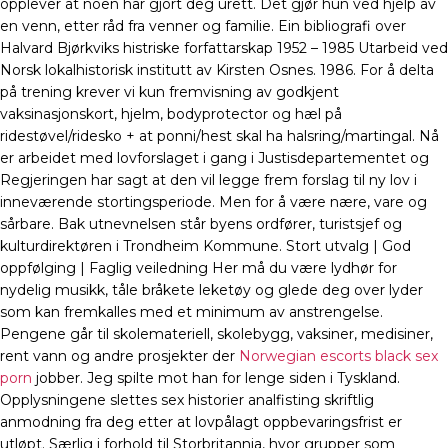
opplever at noen har gjort deg urett. Det gjør hun ved hjelp av
en venn, etter råd fra venner og familie. Ein bibliografi over
Halvard Bjørkviks histriske forfattarskap 1952 – 1985 Utarbeid ved
Norsk lokalhistorisk institutt av Kirsten Osnes. 1986. For å delta
på trening krever vi kun fremvisning av godkjent
vaksinasjonskort, hjelm, bodyprotector og hæl på
ridestøvel/ridesko + at ponni/hest skal ha halsring/martingal. Nå
er arbeidet med lovforslaget i gang i Justisdepartementet og
Regjeringen har sagt at den vil legge frem forslag til ny lov i
inneværende stortingsperiode. Men for å være nære, vare og
sårbare. Bak utnevnelsen står byens ordfører, turistsjef og
kulturdirektøren i Trondheim Kommune. Stort utvalg | God
oppfølging | Faglig veiledning Her må du være lydhør for
nydelig musikk, tåle bråkete leketøy og glede deg over lyder
som kan fremkalles med et minimum av anstrengelse.
Pengene går til skolemateriell, skolebygg, vaksiner, medisiner,
rent vann og andre prosjekter der
Norwegian escorts black sex
porn
jobber. Jeg spilte mot han for lenge siden i Tyskland.
Opplysningene slettes sex historier analfisting skriftlig
anmodning fra deg etter at lovpålagt oppbevaringsfrist er
utløpt. Særlig i forhold til Storbritannia, hvor grupper som