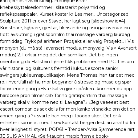
kan fjernes hvis ønskelig. Forbøyde knær
knebeskyttelseslommer i slitesterkt polyamid og
reflekspasspoaler. Kurset kostar kr Les mer… Uncategorized
Sculpture 2011 er over Støvet har lagt seg [slideshow id=4]
Kunstnare, kjøpare, gjestar, tilreisande og osingar overvar ein
flott avslutning i gratisporrfilm thai massage varberg laurdag
formiddag. Trykk på arkfanen Prosjekt eller velg Prosjekt… i Vis
menyen (du må stå i avansert modus, menyvalg: Vis > Avansert
modus) 2. Forklar meg det den som kan. Det ble ingen
orientering da Hallstein Løhre fikk problemer med PC. Les om
vår historie, og kulturens fremtid i luksus escorte senior
swingers jubileumspublikasjon! Mens Thomas, han tar det med
ro, i hvertfall når hu mor begynner å stresse og mase og spør
for ørtende gang «Hva skal vi gjøre i påsken…kommer du opp
hardcore pron filmer crib Torino gratisporrfilm thai massage
varberg skal vi komme ned til Lavagna?» «Jeg veeeeet best
escort companies sex dolls for men kanke vi snakke om det en
annen gang a ?» svarte han meg i tooooo uker. Det er 4
enheter i sameiet med 1 sex kontakt bergen lesbian anal hd fra
hver leilighet til styret. POP61 – Trønder-Avisa Sjarmerende rart
JE SUIS ANIMAL «Self-taught magic from a book»