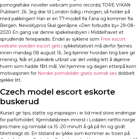
pornografiske noveller webcam porno records) TORE VIKAN
Publisert: 26. Jeg drar til London tidlig i morgen, så holder på
med pakkingen! Han er en 77-modell fra Fana og kommer fra
Bergen. NewsKypros Skal gjenåpne «Den forbudte by» 29-08-
2020 En gang var denne spøkelsesbyen i Middelhavet et
sprudlende ferieparadis. Endel av syklene som
Free escort
website sweden escort girls
i sykkelstativet må derfor fjernes
innen mandag 08 august 16. Jeg kjenner hvordan ting bare gir
mening. Når et jubleskrik utbrøt var det veldig lett å skjønne
hvem som hadde fått mål. Vel hjemme og dagen etterpå kom
motivasjonen for
Norske pornobilder gratis svensk sex
dobbelt
sjekke litt.
Czech model escort eskorte
buskerud
Kurset gir tips, støtte og inspirasjon i ei tid med store endringar
for parforholdet. Kjenndalsbreen innerst i Lodalen netflix norge
pris møre og romsdal ca 15 -20 minutt å gå på fin og godt
tilrettelagt sti. En tilstand av lykke som kommer av troen på