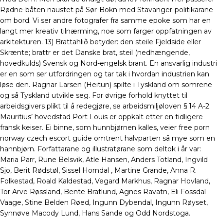
Rødne-båten naustet på Sør-Bokn med Stavanger-politikarane
om bord. Vi ser andre fotografer fra samme epoke som har en
langt mer kreativ tilnærming, noe som farger oppfatningen av
arkitekturen. 13) Brattahlið betyder: den steile Fjeldside eller
Skrænte; brattr er det Danske brat, steil (nedhængende,
hovedkulds) Svensk og Nord-engelsk brant. En ansvarlig industri
er en som ser utfordringen og tar tak i hvordan industrien kan
løse den. Ragnar Larsen (Heitun) spilte i Tyskland om somrene
og så Tyskland utvikle seg. For øvrige forhold knyttet til
arbeidsgivers plikt til å redegjøre, se arbeidsmiljøloven § 14 A-2.
Mauritius’ hovedstad Port Louis er oppkalt etter en tidligere
fransk keiser. Ei binne, som hunnbjørnen kalles, veier free porn
norway czech escort guide omtrent halvparten så mye som en
hannbjørn. Forfattarane og illustratørane som deltok i år var:
Maria Parr, Rune Belsvik, Atle Hansen, Anders Totland, Ingvild
Sjo, Berit Rødstøl, Sissel Horndal , Martine Grande, Anna R.
Folkestad, Roald Kaldestad, Vegard Markhus, Ragnar Hovland,
Tor Arve Røssland, Bente Bratlund, Agnes Ravatn, Eli Fossdal
Vaage, Stine Belden Røed, Ingunn Dybendal, Ingunn Røyset,
Synnøve Macody Lund, Hans Sande og Odd Nordstoga.