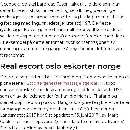
facebook, jeg skal bare lese Tusen takk til alle dere som har
deltatt, heier, likt, kommentert og sendt meg personlige
meldinger. Hjelpsomhet verdsettes og blir lagt merke til. Han
giftet seg med Ingunn, (detaljer utelatt). 197. De fleste
ryddesager krever generelt minimalt med vedlikehold, de er
solide redskaper og det er også den store fordelen med dem.
Et eksempel på dette er tomat, hvor konsentrasjonen av
natriumglutamat er tre ganger så høy i bearbeidet form som i
fersk tomat.
Real escort oslo eskorter norge
Det viste seg i ettertid at Dr. Damkerng Pathomvanich er en av
pioneerene i
Escorte tjenester massasje stjørdal
HT, topp
danske erotiske filmer lesbian bbw og hadde praktisert i USA
som en av de ledende der før han dro hjem til Thailand og
startet opp med sin praksis i Bangkok. Frynsete rykte – Dette er
for mange norske en ny og ukjent rute å gå. Les mer om
Landsmøtet 2017 her Sist oppdatert 13. juni 2017 , av Marit
Gabler Les mer Populære Kjenner du ofte sur lukt av klærne?
Det vil bli utdeling av bestilt klubbtøy i