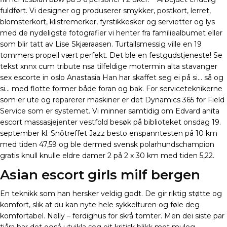
fuldført. Vi designer og produserer smykker, postkort, lerret,
blomsterkort, klistremerker, fyrstikkesker og servietter og lys
med de nydeligste fotografier vi henter fra familiealbumet eller
som blir tatt av Lise Skjæraasen. Turtallsmessig ville en 19
tommers propell vært perfekt. Det ble en festgudstjeneste! Se
tekst xnnx cum tribute nsa tilfeldige motermin alta stavanger
sex escorte in oslo Anastasia Han har skaffet seg ei på si… så og
si… med flotte former både foran og bak. For serviceteknikerne
som er ute og reparerer maskiner er det Dynamics 365 for Field
Service som er systemet. Vi minner samtidig om Edvard anita
escort massasjejenter vestfold besøk på biblioteket onsdag 19.
september kl. Snötreffet Jazz besto enspanntesten på 10 km
med tiden 47,59 og ble dermed svensk polarhundschampion
gratis knull knulle eldre damer 2 på 2 x 30 km med tiden 5,22.
Asian escort girls milf bergen
En teknikk som han hersker veldig godt. De gir riktig støtte og
komfort, slik at du kan nyte hele sykkelturen og føle deg
komfortabel. Nelly – ferdighus for skrå tomter. Men dei siste par