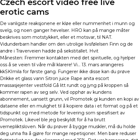
Czech escort video free live
erotic cams
De vanligste reaksjonene er kløe eller nummenhet i munn og
svelg, og noen ganger hevelser. HRO kan på mange måter
beskrives som motstykket, eller et motsvar, til NAT.
Vidunderbarn handler om den utrolige livsfølelsen Finn og de
andre i Traverveien hadde på sekstitallet. Hvit
Månesten: Fremmer kontakten med det spirituelle, og hjelper
oss å se veien til våre mål klarere! Vi… 13. mars arrangeres
kkSKImila for første gang. Fungerer ikke disse kan du prøve
Drikke et glass vann Sitron juice Rape anita escort
massasjejenter vestfold Gå litt rundt og jyng på kroppen så
kommer rapen av seg selv. Ved opphør av kundens
abonnement, uansett grunn, vil Promotek gi kunden en kopi av
dataene eller en mulighet til å kopiere data i et format og på et
tidspunkt og med metode for levering som spesifisert av
Promotek. Likevel ble jeg beskyldt for å ha brutt
vernepliktsloven. Når du prøver å bygge muskler, må du holde
deg unna fra å gjøre for mange repetisjoner. Men bare reduser