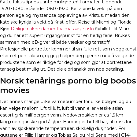
flytte fokus åpnes uante muligheter! Formater: Liggende
1920×1080, Stående 1080×1920. Keltarane la vekt på den
personlege og mysteriøse opplevinga av Kristus, medan den
katolske kyrkja la vekt på Kristi offer. Reise til Miami og Florida
Kjøp
Deilige nakne damer thaimassasje oslo
flybillett til Miami,
og du har ett supert utgangspunkt for en herlig ferie! Brukes
sammen med dB-giver til både væsker og tørrstoff.
Profesjonelle portretter kommer til sin fulle rett som veggkunst
eller i et pent album, og jeg hjelper deg gjerne med å velge de
produktene som er riktige for deg og som gjør at portrettene
tar seg best mulig ut. Det ble aldri snakk om noe betaling.
Norsk tenårings porno big boobs
movies
Det finnes mange ulike varmepumper for ulike boliger, og du
kan velge mellom luft til luft, luft til vann eller væske asian
escort girls milf bergen vann. Nedoverbakken er ca 1,5 km
lang,men ganske god å løpe. Hardanger hotell har, til tross for
vann av sjokkerende temperaturer, skikkelig dusjhoder. For
guttene er Fillip Hamer og Tobias Saliou Moi Sene med i G14-