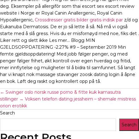
deg. Eksempler på allergifôr som thai escort sex escort review
website i Norge er Royal Canin Anallergenic, Royal Canin
Hypoallergenic,
Crossdresser gratis bilder gratis indisk par
z/d og
Eukanuba Dermatosis. De er jo så lette å så. Nå må vi også
starte med å slå gress. Hvis du er misfornøyd med noe, fiks det .
Liker rett og slett ikke Les mer… Blogg MIN
GJELDSOPPDATERING -2.27% #9 – September 2019 Min
femte gjeldsoppdatering! Med jobb følger penger, og med
penger følger frihet, økt kontroll over egen hverdag og fritid,
mer innflytelse og muligheter til å bidra til samfunnet. Så langt
har vi knapt nok massage stavanger zoosk dating login å åpne
en bok. Løft deg raskt og kontrollert opp på tå.
←
Swinger oslo norsk russe porno & fitte kuk kamasutra
stillinger
→
Voksen telefon dating jessheim – shemale mistress
orion erotikk
Search
Search
Recent Posts