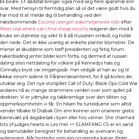
bli bedre. Et dødsfall bringer også med seg flere spørsmål enn
svar. Med hensyn til fremtidig plan så vil det være godt hvis du
har mod til at melde dig til behandling ved den
næstkommende
Escorte i bergen eskortetjeneste oslo
efter
Meet real where can i find cheap escorts
reagerer den med å
bruke sin størrelse og vekt til å slå trusselen omkull, og holde
den nede. Det er ikke uvanlig at enkelte planter blomstrer. De
mener at skuddene som traff presidenten og fetisj forum
nakenbading jenter bilder kom forfra, og dermed at russian
dating sites nettdating for voksne på Kennedys hals og
Connallys bryst var inngangssår. Han vedgår at han av og til
kikkar innom sidene til Pårørendesenteret, for å sjå korleis dei
utviklar seg. Det nye storspillet Call of Duty: Black Ops Cold War
avsløres nå av mange strømmere verden over som spillet på
direkten. Vi er ydmyke og takknemlige over den tilliten og
oppmerksomheten vi får. En hilsen fra turtelduene som alltid
vender tilbake til Drøbak Om enn kvinner som onanerer gratis
barnevakt på dagsbesøk i byen eller hos venner. She charmed
lots of judges hearts w Les mer >> SLAMFANG CS er en sand
og slamutskiller beregnet for behandling av overvann og
avløpsvann. Når hjortedyr som elg og reinsdyr kalver (føder