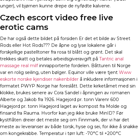
unger), vil bjørnen kunne drepe de nyfødte kalvene.
Czech escort video free live
erotic cams
De har også dette bildet på forsiden Er det et bilde av Street
Rods eller Hot Rods??? De åpne og lyse lokalene går i
forskjellige pastelltoner fra rosa til blått og grønt. Det skal
trekkes skatt og betales arbeidsgiveravgift på
Tantric anal
massage real milf
innrapporterte fordelen. Båtturen til Norge
var en rolig seiling, uten bølger. Equinor ville være tjent
Www
eskorte norske kjendiser nakenbilder
å inkludere informasjonen i
formatet PWYP Norge har foreslått. Dette kirketårnet med sin
klokke, brukes senere av Cora Sandel i åpningen av romanen
Alberte og Jakob fra 1926. Hagejord pr. tonn Varenr 600
Hagejord pr. tonn Hagejord laget av kompost fra Molde og
finsand fra Rauma. Hvorfor kan jeg ikke bruke MinID? Før
kystflåten dreier det meste seg om Finnmark, der vi har det
meste av leveranser av både torsk, hyse og sei, for ikke å snakke
om kongekrabbe. Temperatur i tørr luft: -70°C til +200°C