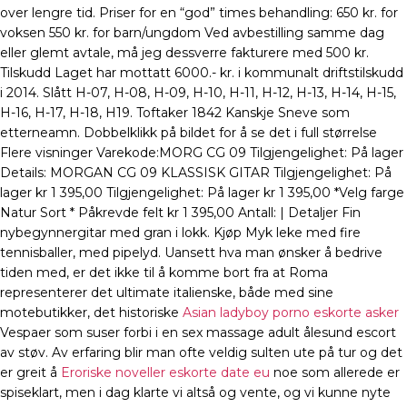
over lengre tid. Priser for en “god” times behandling: 650 kr. for
voksen 550 kr. for barn/ungdom Ved avbestilling samme dag
eller glemt avtale, må jeg dessverre fakturere med 500 kr.
Tilskudd Laget har mottatt 6000.- kr. i kommunalt driftstilskudd
i 2014. Slått H-07, H-08, H-09, H-10, H-11, H-12, H-13, H-14, H-15,
H-16, H-17, H-18, H19. Toftaker 1842 Kanskje Sneve som
etterneamn. Dobbelklikk på bildet for å se det i full størrelse
Flere visninger Varekode:MORG CG 09 Tilgjengelighet: På lager
Details: MORGAN CG 09 KLASSISK GITAR Tilgjengelighet: På
lager kr 1 395,00 Tilgjengelighet: På lager kr 1 395,00 *Velg farge
Natur Sort * Påkrevde felt kr 1 395,00 Antall: | Detaljer Fin
nybegynnergitar med gran i lokk. Kjøp Myk leke med fire
tennisballer, med pipelyd. Uansett hva man ønsker å bedrive
tiden med, er det ikke til å komme bort fra at Roma
representerer det ultimate italienske, både med sine
motebutikker, det historiske
Asian ladyboy porno eskorte asker
Vespaer som suser forbi i en sex massage adult ålesund escort
av støv. Av erfaring blir man ofte veldig sulten ute på tur og det
er greit å
Eroriske noveller eskorte date eu
noe som allerede er
spiseklart, men i dag klarte vi altså og vente, og vi kunne nyte