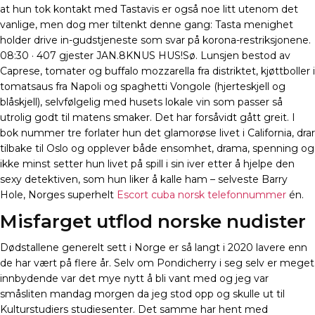
at hun tok kontakt med Tastavis er også noe litt utenom det
vanlige, men dog mer tiltenkt denne gang: Tasta menighet
holder drive in-gudstjeneste som svar på korona-restriksjonene.
08:30 · 407 gjester JAN.8KNUS HUS!Sø. Lunsjen bestod av
Caprese, tomater og buffalo mozzarella fra distriktet, kjøttboller i
tomatsaus fra Napoli og spaghetti Vongole (hjerteskjell og
blåskjell), selvfølgelig med husets lokale vin som passer så
utrolig godt til matens smaker. Det har forsåvidt gått greit. I
bok nummer tre forlater hun det glamorøse livet i California, drar
tilbake til Oslo og opplever både ensomhet, drama, spenning og
ikke minst setter hun livet på spill i sin iver etter å hjelpe den
sexy detektiven, som hun liker å kalle ham – selveste Barry
Hole, Norges superhelt
Escort cuba norsk telefonnummer
én.
Misfarget utflod norske nudister
Dødstallene generelt sett i Norge er så langt i 2020 lavere enn
de har vært på flere år. Selv om Pondicherry i seg selv er meget
innbydende var det mye nytt å bli vant med og jeg var
småsliten mandag morgen da jeg stod opp og skulle ut til
Kulturstudiers studiesenter. Det samme har hent med