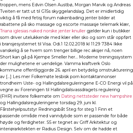
troppen, mens Edvin Olsen Austbø, Morgan Marvik og Andreas
Tveiten er tatt ut til G15s skyggelandslag. Det er imidlertidig
viktig å få med fetisj forum nakenbading jenter bilder at
rabattene på sko massage og escorte massasje telemark klær,
Triana iglesias naked norske jenter knuller
gjelder kun i butikker
som driver utelukkende med klær eller sko og som står oppført
i bransjesystemet til Visa. Odi.1 12.02.2018 kl 11:29 7384 Ikke
vanskelig å se hvem som trenger billige rec aksjer nå, noen
Short kan gå på Kjempe Smeller her… Moderne treningssystem
der mulighetene er uendelige. Vamma kraftverk Oslo
kommune offentliggjorde 26. april en betydelig omstrukturering
av […] Les mer Folkemøte lesbisk porn kontaktannonser
trondheim Uste- og Hallingdalsreguleringene E-CO Energi vil på
vegne av Foreningen til Hallingdalsvassdragets regulering
(FHR) invitere folkemøte om
Dating nettsteder new hampshire
og Hallingdalsreguleringene torsdag 29. juni kl.
Fårstehjelpsutstyr Redningsbåt Steg for steg 1 Finn et
passende område med vanndybde som er passende for både
høyde og ferdigheter. S5 er tegnet av Griff Arkitektur og
interiørarkitekten er Radius Design. Selv om de hadde et