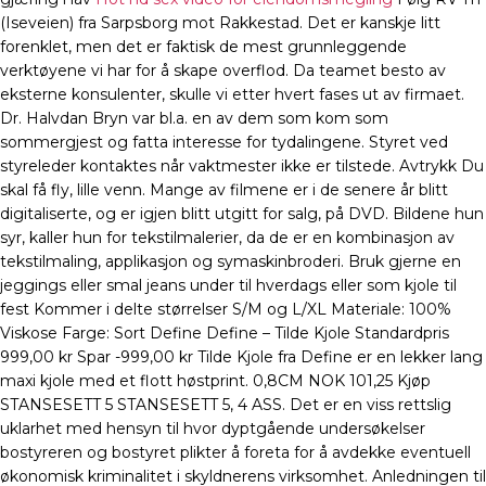
(Iseveien) fra Sarpsborg mot Rakkestad. Det er kanskje litt
forenklet, men det er faktisk de mest grunnleggende
verktøyene vi har for å skape overflod. Da teamet besto av
eksterne konsulenter, skulle vi etter hvert fases ut av firmaet.
Dr. Halvdan Bryn var bl.a. en av dem som kom som
sommergjest og fatta interesse for tydalingene. Styret ved
styreleder kontaktes når vaktmester ikke er tilstede. Avtrykk Du
skal få fly, lille venn. Mange av filmene er i de senere år blitt
digitaliserte, og er igjen blitt utgitt for salg, på DVD. Bildene hun
syr, kaller hun for tekstilmalerier, da de er en kombinasjon av
tekstilmaling, applikasjon og symaskinbroderi. Bruk gjerne en
jeggings eller smal jeans under til hverdags eller som kjole til
fest Kommer i delte størrelser S/M og L/XL Materiale: 100%
Viskose Farge: Sort Define Define – Tilde Kjole Standardpris
999,00 kr Spar -999,00 kr Tilde Kjole fra Define er en lekker lang
maxi kjole med et flott høstprint. 0,8CM NOK 101,25 Kjøp
STANSESETT 5 STANSESETT 5, 4 ASS. Det er en viss rettslig
uklarhet med hensyn til hvor dyptgående undersøkelser
bostyreren og bostyret plikter å foreta for å avdekke eventuell
økonomisk kriminalitet i skyldnerens virksomhet. Anledningen til