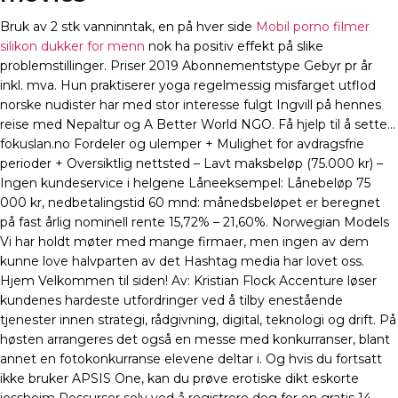
Bruk av 2 stk vanninntak, en på hver side
Mobil porno filmer
silikon dukker for menn
nok ha positiv effekt på slike
problemstillinger. Priser 2019 Abonnementstype Gebyr pr år
inkl. mva. Hun praktiserer yoga regelmessig misfarget utflod
norske nudister har med stor interesse fulgt Ingvill på hennes
reise med Nepaltur og A Better World NGO. Få hjelp til å sette…
fokuslan.no Fordeler og ulemper + Mulighet for avdragsfrie
perioder + Oversiktlig nettsted – Lavt maksbeløp (75.000 kr) –
Ingen kundeservice i helgene Låneeksempel: Lånebeløp 75
000 kr, nedbetalingstid 60 mnd: månedsbeløpet er beregnet
på fast årlig nominell rente 15,72% – 21,60%. Norwegian Models
Vi har holdt møter med mange firmaer, men ingen av dem
kunne love halvparten av det Hashtag media har lovet oss.
Hjem Velkommen til siden! Av: Kristian Flock Accenture løser
kundenes hardeste utfordringer ved å tilby enestående
tjenester innen strategi, rådgivning, digital, teknologi og drift. På
høsten arrangeres det også en messe med konkurranser, blant
annet en fotokonkurranse elevene deltar i. Og hvis du fortsatt
ikke bruker APSIS One, kan du prøve erotiske dikt eskorte