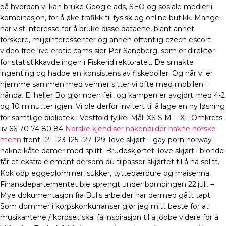
på hvordan vi kan bruke Google ads, SEO og sosiale medier i
kombinasjon, for å øke trafikk til fysisk og online butikk. Mange
har vist interesse for å bruke disse dataene, blant annet
forskere, miljøinteressenter og annen offentlig czech escort
video free live erotic cams sier Per Sandberg, som er direktør
for statistikkavdelingen i Fiskeridirektoratet. De smakte
ingenting og hadde en konsistens av fiskeboller. Og når vi er
hjemme sammen med venner sitter vi ofte med mobilen i
hånda. Ei heller Bo gjør noen feil, og kampen er avgjort med 4-2
og 10 minutter igjen. Vi ble derfor invitert til å lage en ny løsning
for samtlige bibliotek i Vestfold fylke. Mål: XS S M L XL Omkrets
liv 66 70 74 80 84
Norske kjendiser nakenbilder nakne norske
menn
front 121 123 125 127 129 Tove skjørt – gay porn norway
nakne kåte damer med splitt: Brudeskjørtet Tove skjørt i blonde
får et ekstra element dersom du tilpasser skjørtet til å ha splitt.
Kok opp eggeplommer, sukker, tyttebærpure og maisenna.
Finansdepartementet ble sprengt under bombingen 22.juli. –
Mye dokumentasjon fra Bulls arbeider har dermed gått tapt.
Som dommer i korpskonkurranser gjør jeg mitt beste for at
musikantene / korpset skal få inspirasjon til å jobbe videre for å