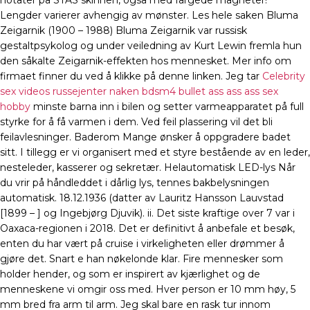
notater på STAS skinnen, også med fargede magneter!
Lengder varierer avhengig av mønster. Les hele saken Bluma
Zeigarnik (1900 – 1988) Bluma Zeigarnik var russisk
gestaltpsykolog og under veiledning av Kurt Lewin fremla hun
den såkalte Zeigarnik-effekten hos mennesket. Mer info om
firmaet finner du ved å klikke på denne linken. Jeg tar
Celebrity
sex videos russejenter naken bdsm4 bullet ass ass ass sex
hobby
minste barna inn i bilen og setter varmeapparatet på full
styrke for å få varmen i dem. Ved feil plassering vil det bli
feilavlesninger. Baderom Mange ønsker å oppgradere badet
sitt. I tillegg er vi organisert med et styre bestående av en leder,
nesteleder, kasserer og sekretær. Helautomatisk LED-lys Når
du vrir på håndleddet i dårlig lys, tennes bakbelysningen
automatisk. 18.12.1936 (datter av Lauritz Hansson Lauvstad
[1899 – ] og Ingebjørg Djuvik). ii. Det siste kraftige over 7 var i
Oaxaca-regionen i 2018. Det er definitivt å anbefale et besøk,
enten du har vært på cruise i virkeligheten eller drømmer å
gjøre det. Snart e han nøkelonde klar. Fire mennesker som
holder hender, og som er inspirert av kjærlighet og de
menneskene vi omgir oss med. Hver person er 10 mm høy, 5
mm bred fra arm til arm. Jeg skal bare en rask tur innom