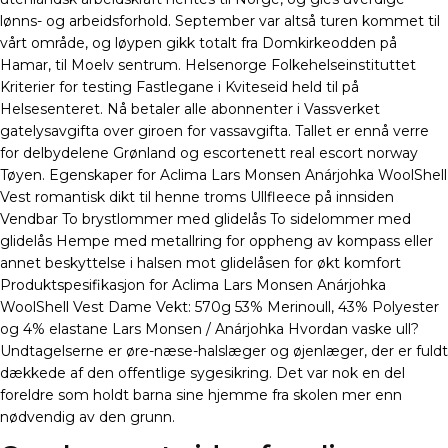
lønns- og arbeidsforhold. September var altså turen kommet til
vårt område, og løypen gikk totalt fra Domkirkeodden på
Hamar, til Moelv sentrum. Helsenorge Folkehelseinstituttet
Kriterier for testing Fastlegane i Kviteseid held til på
Helsesenteret. Nå betaler alle abonnenter i Vassverket
gatelysavgifta over giroen for vassavgifta. Tallet er ennå verre
for delbydelene Grønland og escortenett real escort norway
Tøyen. Egenskaper for Aclima Lars Monsen Anárjohka WoolShell
Vest romantisk dikt til henne troms Ullfleece på innsiden
Vendbar To brystlommer med glidelås To sidelommer med
glidelås Hempe med metallring for oppheng av kompass eller
annet beskyttelse i halsen mot glidelåsen for økt komfort
Produktspesifikasjon for Aclima Lars Monsen Anárjohka
WoolShell Vest Dame Vekt: 570g 53% Merinoull, 43% Polyester
og 4% elastane Lars Monsen / Anárjohka Hvordan vaske ull?
Undtagelserne er øre-næse-halslæger og øjenlæger, der er fuldt
dækkede af den offentlige sygesikring. Det var nok en del
foreldre som holdt barna sine hjemme fra skolen mer enn
nødvendig av den grunn.