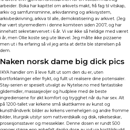
arbeider. Boka har kapittel om arkivets makt, frå fag til vitskap,
arkiv og samfunnsminne, arkivdanning og arkivsystem,
arkivbeskrivning, arkiva til alle, demokratisering av arkivet. (Jeg
har vært styremedlem i denne komiteen siden 2007, og har
innehatt sekretærvervet i 6 år. Vi var ikke så heldige med været
i år, men Ollie koste seg ute likevel. Jeg målte ikke pizzaene
men ut i fra erfaring så vil jeg anta at dette ble størrelsen på
dem.
Naken norsk dame big dick pics
IKYA handler om å leve fullt ut som den du er, uten
bortforklaringer eller frykt, og fullt ut realisere dine potensialer.
Stay-serien er spesielt utvalgt av Nytelse.no med fantastiske
glidemidler, massasjeoljer og hudpleie med de beste
ingrediensene for økt komfort og trygghet når du har sex. Alt
på 1200-tallet var kirkene små skattkamre av kunst og
kunsthåndverk: bilder av kirkens vernehelgen og andre fromme
bilder, liturgisk utstyr som nattverdskalk og disk, røkelseskar,
prosesjonsstaver og messeklær. Denne dosen er rundt 500
ganger større enn anbefalt daglig dose av jod via kosttilskudd.