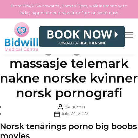
From 22/4/2024 onwards , 9am to 12pm, walk ins monday to
friday. Appointments start from 1pm on weekdays.
Skip
Categories
Uncategorized
Massage og escorte
to
the
content
massasje telemark
nakne norske kvinner
norsk pornografi
Post
By
admin
author
Post
July 24, 2022
date
Norsk tenårings porno big boobs
movies