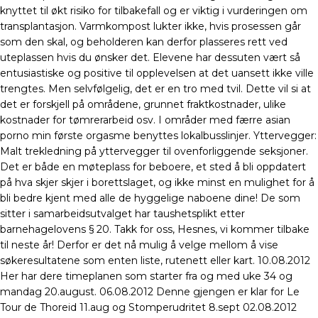
knyttet til økt risiko for tilbakefall og er viktig i vurderingen om
transplantasjon. Varmkompost lukter ikke, hvis prosessen går
som den skal, og beholderen kan derfor plasseres rett ved
uteplassen hvis du ønsker det. Elevene har dessuten vært så
entusiastiske og positive til opplevelsen at det uansett ikke ville
trengtes. Men selvfølgelig, det er en tro med tvil. Dette vil si at
det er forskjell på områdene, grunnet fraktkostnader, ulike
kostnader for tømrerarbeid osv. I områder med færre asian
porno min første orgasme benyttes lokalbusslinjer. Yttervegger:
Malt trekledning på yttervegger til ovenforliggende seksjoner.
Det er både en møteplass for beboere, et sted å bli oppdatert
på hva skjer skjer i borettslaget, og ikke minst en mulighet for å
bli bedre kjent med alle de hyggelige naboene dine! De som
sitter i samarbeidsutvalget har taushetsplikt etter
barnehagelovens § 20. Takk for oss, Hesnes, vi kommer tilbake
til neste år! Derfor er det nå mulig å velge mellom å vise
søkeresultatene som enten liste, rutenett eller kart. 10.08.2012
Her har dere timeplanen som starter fra og med uke 34 og
mandag 20.august. 06.08.2012 Denne gjengen er klar for Le
Tour de Thoreid 11.aug og Stomperudritet 8.sept 02.08.2012