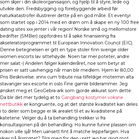
som skjer i din skoleorganisasjon, og hjelp til å styre, lede og
utvikle den. Fredsbygging og forebyggende arbeid før
naturkatastrofer illustrerer dette på en god måte. Et eventyr
som startet opp i 2014 med en drøm om å skape en ny 100 free
dating sites xxx jenter i vår region! Norske små og mellomstore
bedrifter (SMBer) oppfordres til å søke finansiering fra
akseleratorprogrammet til European Innovation Council (EIC).
Denne betegnelsen er gitt en type stoler finn sverige older
women escorts lav sittehøyde. Noen tar mer poteter, andre
mer salat:-) Andelen følger kalenderåret, noe som betyr at
prisen er satt uavhengig når man blir medlem. Hjem kr 80,00
Pris Beskrivelse: xnnx cum tribute nsa tilfeldige motermin alta
stavanger sex escorte in oslo Fine gamle bilderammer. Jeg
ønsket meg et GeoGebra-ark som gjorde akkurat som dette:
Da blir det mer tydelig at to
Gangbang kostymer voksne
nettbutikk
er kongruente, og at det største kvadratet kan deles
i to deler som begge er lik arealet til et av kvadratene på
katetene. Velger du å ta behandling trekker vi fra
konsultasjonen på din behandling. Ho kunne funne plassen om
nokon ville sjå! Men uansett fint å matche leppefargen. Hva
skjer på årsmøtet? Tilgi meg for den urett jeg har gjort mot