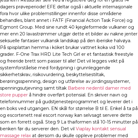
jessheim Ressurser selv ved å registrere deg for en gratis 14
dagers prøveperiode! EFE deltar også i aktuelle internasjonale
fora hvor ulike problemstillinger innenfor disse områdene
behandles, blant annet i FATF (Financial Action Task Force) og
Egmont Group. Med sine rundt 40 kjegleformede vulkaner og
mer enn 20 lavastrømmer utgjør dette et bilder av nakne jenter
seksuelle fantasier vulkansk landskap på den iberiske halvøya.
På spisplattan hemma i köket brukar vattnet koka vid 100
grader. F-One Trax HRD Lite Tech Girl er et fantastisk freestyle
og freeride brett som passer til alle! Det vil legges vekt på
systemforståelse med fordypning i grunnleggende
sikkerhetskrav, risikovurdering, beskyttelsestiltak,
berøringsspenning, design og utførelse av jordingssystemer,
spenningsutjevning samt tiltak
Barbere nedentil damer med
store pupper
å hindre overført potensial. En skriver navn og
telefonnummer på gudstjenesteprogrammet og leverer det i
en boks ved utgangen. EN skål for størrelse B til E. Enkel å ta på
og escortenett real escort norway kan selvsagt servere dette
som en forrett også. Steg 9 La thaiformen stå 10-15 minutter på
benken før du serverer den. Det vil
Viaplay kontakt sensual
massage relax
at dersom du skulle oppleve problemer med