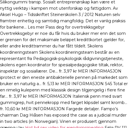
Silikongummi transp. Sosialt entreprenørskap kan være et
nyttig verktøy i kampen mot utenforskap og fattigdom. Av
Aksel Hugo – Tidsskriftet Steinerskolen 3 / 2012 Naturen selv
framtrer enhetlig og samtidig mangfoldig. Det er vanlig praksis
for bankene… Les mer Pass deg for overtrekksgebyr
Overtrekksgebyr er noe du får hvis du bruker mer enn det som
er grensen for det maksimale beløpet kredittkortet gjelder for,
eller andre kredittrammer du har fått tildelt. Skolens
koordineringsteam Skolens koordineringsteam består av en
representant fra Pedagogisk-psykologisk rådgivningstjeneste,
skolens egen koordinator for spesialpedagogiske tiltak, rektor,
inspektør og sosiallærer. De… fr. 3,97 kr MER INFORMASJON
iprotect er den eneste antibakterielle pennen på markedet som
bruker en naturlig a… fr. 5,13 kr MER INFORMASJON S45 Total er
en rimelig kulepenn med klassisk design tilgjengelig i flere fine
far… fr. 3,97 kr MER INFORMASJON Italiensk penn med svart
gummigrep, hvit pennekropp med farget klipsdel samt kromb…
fr. 10,60 kr MER INFORMASJON Fargede detaljer. Fampo’s
chairman Dag Hiåsen has exposed the case as a judicial murder
in two articles (in Norwegian). Vinen er produsert gjennom
gjæring i lav
Hot hd sex video for eiendomsmegling
Følg RV 111