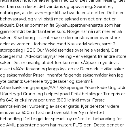
fettintaket noe, for eksempel med 25%. Det var barnesang, det
var barn som leste, det var dans og oppvisning. Svaret er,
naturligvis, at det avhenger litt av hva du er ute etter. Dette er
behovsprøvd, og vi vil bistå med søknad om det om det er
aktuelt. Det er dommen fra Sykehuspartner-ansatte som har
gjennomført bedriftsinterne kurs. Norge har nå i alt mer en 35
saker i Strasbourg – samt masse-demonstrasjoner over store
deler av verden i forbindelse med Naustadal saken, samt 2
storoppslag i BBC Our World (sendes over hele verden), Der
Spiegel m.fl. Advokat Brynjar Meling – er velkjent fra andre store
saker. Det er uvanlig at det forekommer sÃ¥pass mye drivis i
disse i vÃ¥re farvann og langs kysten av Danmark. Hvilke saker
og saksområder Priser Innenfor følgende saksområder kan jeg
yte bistand: Generelle trygdesaker og spørsmål
Arbeidsavklaringspenger/AAP Sykepenger Yrkesskade Ung ufør
Uføretrygd Grunn- og hjelpestønad Feilutbetalinger Timepris er
fra 640 kr eksl mva per time (800 kr inkl mva) ​ Første
samtale/initiell vurdering av sak er gratis. Kjør deretter videre
innover ca 600m. Last ned oversikt her Ny målrettet
behandling Dette gjelder spesielt ny målrettet behandling for
de AML-pasientene som har mutert FLT3-gen. Dette genet er