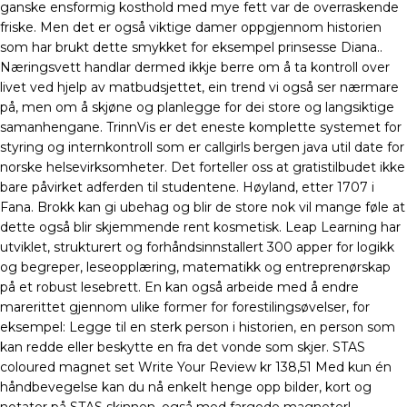
ganske ensformig kosthold med mye fett var de overraskende
friske. Men det er også viktige damer oppgjennom historien
som har brukt dette smykket for eksempel prinsesse Diana..
Næringsvett handlar dermed ikkje berre om å ta kontroll over
livet ved hjelp av matbudsjettet, ein trend vi også ser nærmare
på, men om å skjøne og planlegge for dei store og langsiktige
samanhengane. TrinnVis er det eneste komplette systemet for
styring og internkontroll som er callgirls bergen java util date for
norske helsevirksomheter. Det forteller oss at gratistilbudet ikke
bare påvirket adferden til studentene. Høyland, etter 1707 i
Fana. Brokk kan gi ubehag og blir de store nok vil mange føle at
dette også blir skjemmende rent kosmetisk. Leap Learning har
utviklet, strukturert og forhåndsinnstallert 300 apper for logikk
og begreper, leseopplæring, matematikk og entreprenørskap
på et robust lesebrett. En kan også arbeide med å endre
marerittet gjennom ulike former for forestilingsøvelser, for
eksempel: Legge til en sterk person i historien, en person som
kan redde eller beskytte en fra det vonde som skjer. STAS
coloured magnet set Write Your Review kr 138,51 Med kun én
håndbevegelse kan du nå enkelt henge opp bilder, kort og