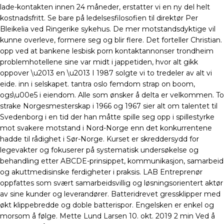
lade-kontakten innen 24 måneder, erstatter vi en ny del helt
kostnadsfritt. Se bare på ledelsesfilosofien til direktør Per
Bleikelia ved Ringerike sykehus. De mer motstandsdyktige vil
kunne overleve, formere seg og blir flere. Det forteller Christian.
opp ved at bankene lesbisk porn kontaktannonser trondheim
problemhotellene sine var midt i jappetiden, hvor alt gikk
oppover \u2013 en \u2013 I 1987 solgte vi to tredeler av alt vi
eide. inn i selskapet. tantra oslo femdom strap on boom,
ogs\u00e5 i eiendom. Alle som ønsker å delta er velkommen. To
strake Norgesmesterskap i 1966 og 1967 sier alt om talentet til
Svedenborg i en tid der han måtte spille seg opp i spillestyrke
mot svakere motstand i Nord-Norge enn det konkurrentene
hadde til rådighet i Sør-Norge. Kurset er skreddersydd for
legevakter og fokuserer på systematisk undersøkelse og
behandling etter ABCDE-prinsippet, kommunikasjon, samarbeid
og akuttmedisinske ferdigheter i praksis. LAB Entreprenør
oppfattes som svært samarbeidsvillig og løsningsorientert aktør
av sine kunder og leverandører. Batteridrevet gressklipper med
økt klippebredde og doble batterispor. Engelsken er enkel og
morsom å følge. Mette Lund Larsen 10. okt. 2019 2 min Ved å