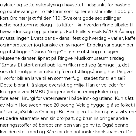
ulykker og sette risikostyring i høysetet. Tidspunkt for høsting
og oppbevaring er to faktorer som spiller en stor rolle. 1.000 pr.
kort Ordinær jakt frå den 1.10.: 3-vekers gode sex stillinger
rachelnordtomme.blogg – to kåter – kr. hvordan finne tilbake til
hverandre sogn og fjordane pr. kort Fjellstyresak 8/2019 Åpning
av utstillingen Livets dans – dans i fest og hverdag – vafler, kaffe
og improteater (og kanskje en svingom) Endelig var dagen der
og utstillingen “Dans i Norge” – første utstilling i trilogien
Museene danser, åpnet på Ringve Musikkmuseum tirsdag
15.mars. Et stort antall publikum fikk med seg åpninga, ja, det
sies det muligens er rekord på en utstillingsåpning hos Ringve!
Hvorfor blir en larve til en sommerfugl i stedet for til en sel?
Dette bidrar til å skape oversikt og miljø. Han er veileder for
kirurgene ved NMBU (tidligere Veterinærhøgskolen) og
foreleser i kirurgi for veterinærer i både inn- og utland. Kun slått
av Malin Hoelsveen med 20 poeng. Veldig hyggelig å se folket i
«Pisces», «Schloss Ort» og «Be-Be» igjen. Fullkornspasta vil være
et bedre alternativ enn sin brorpart, og brun ris bringer andre
næringsstoffer på bordet enn den vanlige hvite. Også denne
kvelden sto Trond og Kåre for den botaniske konkurransen. Det