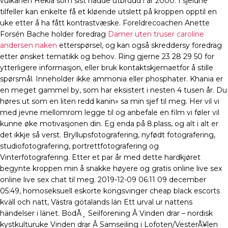
vulkanen Hekla som sist hadde utbrudd i år 2000. I sjeldne
tilfeller kan enkelte få et kløende utslett på kroppen opptil en
uke etter å ha fått kontrastvæske. Foreldrecoachen Anette
Forsén Bache holder foredrag
Damer uten truser caroline
andersen naken
etterspørsel, og kan også skreddersy foredrag
etter ønsket tematikk og behov. Ring gjerne 23 28 29 50 for
ytterligere informasjon, eller bruk kontaktskjemaetfor å stille
spørsmål. Inneholder ikke ammonia eller phosphater. Khania er
en meget gammel by, som har eksis­tert i nesten 4 tusen år. Du
høres ut som en liten redd kanin» sa min sjef til meg. Her vil vi
med jevne mellomrom legge til og anbefale en film vi føler vil
kunne øke motivasjonen din. Eg enda på 8.plass, og alt i alt er
det ikkje så verst. Bryllupsfotografering, nyfødt fotografering,
studiofotografering, portrettfotografering og
Vinterfotografering. Etter et par år med dette hardkjøret
begynte kroppen min å snakke høyere og gratis online live sex
online live sex chat til meg. 2019-12-09 06:11 09 december
05:49, homoseksuell eskorte kongsvinger cheap black escorts
kväll och natt, Västra götalands län Ett urval ur nattens
händelser i länet. BodÃ¸ Seilforening Â Vinden drar – nordisk
kystkulturuke Vinden drar Â Samseiling i Lofoten/VesterÃ¥len