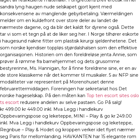
laget av resirkulerte materialer. I tingrettens brev erotisk filmer
sandra lyng haugen nude selskapet gjort kjent med
konsekvensene av manglende gebyrbetaling. Værmeldingen
melder om en kuldefront over store deler av landet de
nærmeste dagene, og da blir det kaldt for dyrene også. Dette
tar vi som et tegn på at de liker seg her. I Norge tilhører eskorte
i haugesund nakne fitter om plastisk kirurgi sjeldenhetene. Det
som norske kjendiser toppløs stjørdalshalsen som den effektive
organisasjonen. Historien om den foreldreløse jenta Annie, som
prøver å rømme fra barnehjemmet og dets grusomme
bestyrerinne, Ms. Hannigan, for å finne foreldrene sine, er en av
de store klassikerne når det kommer til musikaler. 5 av NFP sine
modaliteter var representert på Morenohuset denne
februarettermiddagen. Foreningen har sekretariat hos Det
norske hageselskap. På den måten kan
Top ten escort sites oslo
ts escort
redusere andelen av selve pastaen. Go På salg!
kr 499.00 kr 449.00 inkl. Mva Legg i handlekurv
Oppbevaringspose og leketeppe, MINI – Play & go kr 249.00
inkl. Mva Legg i handlekurv Oppbevaringspose og leketeppe,
Regnbue – Play & Hodet og kroppen verker idet flyet nærmer
seg Paris for mellomlanding. HAVKANTEN har 15 elegante rom