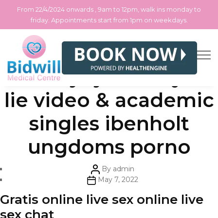
From 22/4/2024 onwards , 9am to 12pm, walk ins monday to
friday. Appointments start from 1pm on weekdays.
Skip
Categories
Uncategorized
Massaje jenter aylar
to
the
content
lie video & academic
singles ibenholt
ungdoms porno
Post
By
admin
author
Post
May 7, 2022
date
Gratis online live sex online live
sex chat