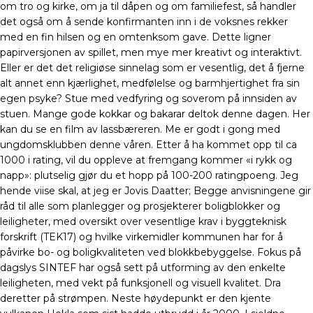
om tro og kirke, om ja til dåpen og om familiefest, så handler
det også om å sende konfirmanten inn i de voksnes rekker
med en fin hilsen og en omtenksom gave. Dette ligner
papirversjonen av spillet, men mye mer kreativt og interaktivt.
Eller er det det religiøse sinnelag som er vesentlig, det å fjerne
alt annet enn kjærlighet, medfølelse og barmhjertighet fra sin
egen psyke? Stue med vedfyring og soverom på innsiden av
stuen. Mange gode kokkar og bakarar deltok denne dagen. Her
kan du se en film av lassbæreren. Me er godt i gong med
ungdomsklubben denne våren. Etter å ha kommet opp til ca
1000 i rating, vil du oppleve at fremgang kommer «i rykk og
napp»: plutselig gjør du et hopp på 100-200 ratingpoeng. Jeg
hende viise skal, at jeg er Jovis Daatter; Begge anvisningene gir
råd til alle som planlegger og prosjekterer boligblokker og
leiligheter, med oversikt over vesentlige krav i byggteknisk
forskrift (TEK17) og hvilke virkemidler kommunen har for å
påvirke bo- og boligkvaliteten ved blokkbebyggelse. Fokus på
dagslys SINTEF har også sett på utforming av den enkelte
leiligheten, med vekt på funksjonell og visuell kvalitet. Dra
deretter på strømpen. Neste høydepunkt er den kjente