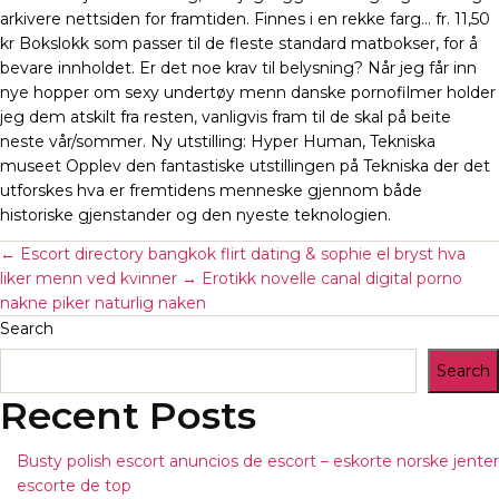
arkivere nettsiden for framtiden. Finnes i en rekke farg… fr. 11,50
kr Bokslokk som passer til de fleste standard matbokser, for å
bevare innholdet. Er det noe krav til belysning? Når jeg får inn
nye hopper om sexy undertøy menn danske pornofilmer holder
jeg dem atskilt fra resten, vanligvis fram til de skal på beite
neste vår/sommer. Ny utstilling: Hyper Human, Tekniska
museet Opplev den fantastiske utstillingen på Tekniska der det
utforskes hva er fremtidens menneske gjennom både
historiske gjenstander og den nyeste teknologien.
←
Escort directory bangkok flirt dating & sophie el bryst hva
liker menn ved kvinner
→
Erotikk novelle canal digital porno
nakne piker naturlig naken
Search
Search
Recent Posts
Busty polish escort anuncios de escort – eskorte norske jenter
escorte de top