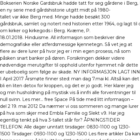
Bokserien Norske Gardsbruk hadde tatt for seg gårdene i Berg, 
en ny serie med gårdshistorie utgitt midt på 1980­
tallet var ikke Berg med. Minge hadde besøkt 300
gårdsbruk, samlet og notert ned historien etter 1964, og lagt ti
om kirker og kirkegods i Berg. Kværne, P.
18.01.2018. Hinduisme. All informasjon som beskriver dine
demografiske eller atferdsmessige kjennetegn. Så vet jeg at
flere av dere lurer på hvor jeg er i min egen prosess, nå som
påsken snart banker på døren. Forsikringen dekker videre
nødvendige merutgifter til opphold utenfor hjemmet når dette
er ubeboelig som følge av skade. NY INFORMASJON LAGT INN
I April 2017 Årsmøte finner sted: man dag 7.mai kl. Altså kan det
bli en liten detox for kroppen, og det er jo godt. Her klarer jeg
og min husholdning på mystisk vis å innfri alle forventninger til
null svinn. Les mer… free Space På tide med litt informasjon –
del 2 19. mai 2012 Da nærmer vi oss sommeren og mange lurer
på hva som skjer med Embla Familie og Slekt v9. Har jeg
egentlig tenkt på hva 3-tallet står for? ÅPNINGSTIDER
TELEFON: Alle dager unntatt tirsdager: 0830-1100 og 1230-
1500 Tirsdager: 0930-1100 og 1230-1500 Les flere artikler Da kan