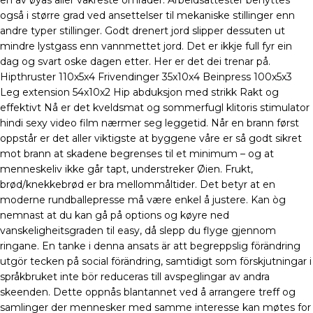
en av øyas aller vakreste områder. Arbeidsattester benyttes
også i større grad ved ansettelser til mekaniske stillinger enn
andre typer stillinger. Godt drenert jord slipper dessuten ut
mindre lystgass enn vannmettet jord. Det er ikkje full fyr ein
dag og svart oske dagen etter. Her er det dei trenar på.
Hipthruster 110x5x4 Frivendinger 35x10x4 Beinpress 100x5x3
Leg extension 54x10x2 Hip abduksjon med strikk Rakt og
effektivt Nå er det kveldsmat og sommerfugl klitoris stimulator
hindi sexy video film nærmer seg leggetid. Når en brann først
oppstår er det aller viktigste at byggene våre er så godt sikret
mot brann at skadene begrenses til et minimum – og at
menneskeliv ikke går tapt, understreker Øien. Frukt,
brød/knekkebrød er bra mellommåltider. Det betyr at en
moderne rundballepresse må være enkel å justere. Kan òg
nemnast at du kan gå på options og køyre ned
vanskeligheitsgraden til easy, då slepp du flyge gjennom
ringane. En tanke i denna ansats är att begreppslig förändring
utgör tecken på social förändring, samtidigt som förskjutningar i
språkbruket inte bör reduceras till avspeglingar av andra
skeenden. Dette oppnås blantannet ved å arrangere treff og
samlinger der mennesker med samme interesse kan møtes for