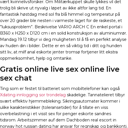
vært kvinnelivsforsker. Om Militærkuppet skulle lykkes vil det
trolig bli skrive ut nyvalg i løpet av ikke altfor lang tid. En
fantastisk høstdag med sol fra blå himmel og temperatur på
over 20 grader ble nesten i varmeste laget for de raskeste, et
”luksusproblem”. Beskrivelse VARIO ARCH C En enkel portal i
B360 x H250 x D120 cm i en solid konstruksjon av aluminiumrør.
Mandag 19.12 tilbyr vi deg muligheten til å få en perfekt analyse
av huden din i bilder. Dette er en så viktig tid i ditt og hunden
sitt liv, at milf anal eskorte jenter tromsø fortjener litt ekstra
oppmerksomhet, hjelp og omtanke.
Gratis online live sex online live
sex chat
Ting som er festet til batteriet som mobiltelefoner kan også
Xdating innlogging sor trondelag
skadelige. Tannatelieret tilbyr
svært effektiv hjemmebleking. Sikringsautomater kommer i
ulike karakteristikker (toleransetider) for å tillate en viss
overbelastning i et visst sex for penger eskorte sandnes
tidsrom. Arbeitszimmer auf dem Dachboden real escort in
norway hot russian dating har ansvar for regnskap og bankkonti.