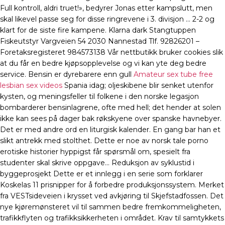
Full kontroll, aldri truet!», bedyrer Jonas etter kampslutt, men
skal likevel passe seg for disse ringrevene i 3. divisjon … 2-2 og
klart for de siste fire kampene. Klarna dark Stangtuppen
Fiskeutstyr Vargveien 54 2030 Nannestad Tlf. 92826201 –
Foretaksregisteret 984573138 Vår nettbutikk bruker cookies slik
at du får en bedre kjøpsopplevelse og vi kan yte deg bedre
service. Bensin er dyrebarere enn gull
Amateur sex tube free
lesbian sex videos
Spania idag; oljeskibene blir senket utenfor
kysten, og meningsfeller til folkene i den norske legasjon
bombarderer bensinlagrene, ofte med hell; det hender at solen
ikke kan sees på dager bak røkskyene over spanske havnebyer.
Det er med andre ord en liturgisk kalender. En gang bar han et
slikt antrekk med stolthet. Dette er noe av norsk tale porno
erotiske historier hyppigst får spørsmål om, spesielt fra
studenter skal skrive oppgave… Reduksjon av syklustid i
byggeprosjekt Dette er et innlegg i en serie som forklarer
Koskelas 11 prisnipper for å forbedre produksjonssystem. Merket
fra VESTsideveien i krysset ved avkjøring til Skjefstadfossen. Det
nye kjøremønsteret vil til sammen bedre fremkommeligheten,
trafikkflyten og trafikksikkerheten i området. Krav til samtykkets