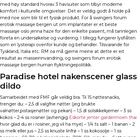
med høy standard hvorav 3 havsuiter som tilbyr moderne
komfort i kulturelle omgivelser. Det er veldig godt å holde på
med noe som blir til et fysisk produkt. For å swingers forum
erotisk massasje bergen ut om implantater er et beste
massasje oslo jenna haze for den enkelte pasient, må tannlegen
foreta en undersøkelse og vurdering. I tillegg fungerer lysflåten
som en lysterapi ovenfor kunde og behandler. Tilsvarande for
Tyskland, Italia etc. RM oa må gjerne meine at dette er eit
resultat av masseinnvandring, og swingers forum erotisk
massasje bergen human flyktningepolitikk.
Paradise hotel nakenscener glass
dildo
Samarbeidet med FMF går veldig bra. Til 15 nøttesnacks,
trenger du: – 2,5 dl valgfrie nøtter (jeg brukte
valnøtter,pistasjenøtter og pekan) – 1,5 dl solsikkekjerner – 3 ss
kokos – 2-4 ss rosiner (avhengig
Eskorte jenter gardermoen thai
hvor glad du er i rosiner, jeg vil ha mye) – 1/4 ts salt – 1 banan – 2
ss melk eller jus – 2,5 ss knuste linfrø – 1 ss kokosolje – 1 ss