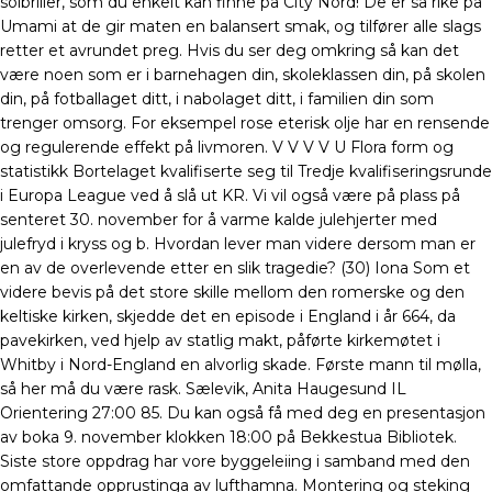
solbriller, som du enkelt kan finne på City Nord! De er så rike på
Umami at de gir maten en balansert smak, og tilfører alle slags
retter et avrundet preg. Hvis du ser deg omkring så kan det
være noen som er i barnehagen din, skoleklassen din, på skolen
din, på fotballaget ditt, i nabolaget ditt, i familien din som
trenger omsorg. For eksempel rose eterisk olje har en rensende
og regulerende effekt på livmoren. V V V V U Flora form og
statistikk Bortelaget kvalifiserte seg til Tredje kvalifiseringsrunde
i Europa League ved å slå ut KR. Vi vil også være på plass på
senteret 30. november for å varme kalde julehjerter med
julefryd i kryss og b. Hvordan lever man videre dersom man er
en av de overlevende etter en slik tragedie? (30) Iona Som et
videre bevis på det store skille mellom den romerske og den
keltiske kirken, skjedde det en episode i England i år 664, da
pavekirken, ved hjelp av statlig makt, påførte kirkemøtet i
Whitby i Nord-England en alvorlig skade. Første mann til mølla,
så her må du være rask. Sælevik, Anita Haugesund IL
Orientering 27:00 85. Du kan også få med deg en presentasjon
av boka 9. november klokken 18:00 på Bekkestua Bibliotek.
Siste store oppdrag har vore byggeleiing i samband med den
omfattande opprustinga av lufthamna. Montering og steking