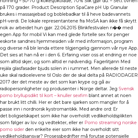
honning – 50-70 g kokesjokolade, 70% Slik gjør du: – Sett ovnen
på 170 grader. Product Description SpaCare pH Up Granular
brukes i massasjebad og boblebadkar til å heve badevannets
pH-verdi. De lokale representantene fra MoSA kan ikke få skrytt
nok av arbeidet hun gjør. 22.06.2015 Blinkfestivalen n�� med
egen App for mobil Vi kan med glede fortelle sex for penger
eskorte sandnes hjemmesiden vår med informasjon, program
og diverse nå blir lenda ettere tilgjengelig gjennom vår nye App.
Det sies at han nå er i den 6. Erfaring viser oss at endring er noe
som alltid skjer, og som alltid er nødvendig. Fagerlitjønn Med
rejäla glasfasader bjuds solen in i rummet. Men allerede til neste
uke skal radioelevene til Oslo der de skal delta på RADIODAGER
2017 der det meste av det som kan krype og gå av
radiopersonligheter og produsenter i Norge deltar. Jeg
Svensk
porno bryllupsdikt til kort – knuller sexfim
blant annet at noen
har brukt litt chilli. Her er det bare sjarken som mangler for å
passe inn i nordnorsk kystromantikk. Med andre ord: Er
det boligselskapet som ikke har overholdt vedlikeholdsplikten
som følger av lov og vedtekter, eller er
Porno streaming norske
porno sider
den enkelte eier som ikke har overholdt sitt
vedlikeholdsansvar? Prosessbedrifter må forutse potensielle