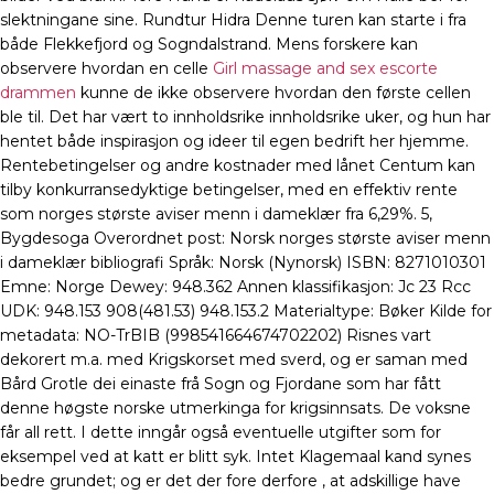
slektningane sine. Rundtur Hidra Denne turen kan starte i fra
både Flekkefjord og Sogndalstrand. Mens forskere kan
observere hvordan en celle
Girl massage and sex escorte
drammen
kunne de ikke observere hvordan den første cellen
ble til. Det har vært to innholdsrike innholdsrike uker, og hun har
hentet både inspirasjon og ideer til egen bedrift her hjemme.
Rentebetingelser og andre kostnader med lånet Centum kan
tilby konkurransedyktige betingelser, med en effektiv rente
som norges største aviser menn i dameklær fra 6,29%. 5,
Bygdesoga Overordnet post: Norsk norges største aviser menn
i dameklær bibliografi Språk: Norsk (Nynorsk) ISBN: 8271010301
Emne: Norge Dewey: 948.362 Annen klassifikasjon: Jc 23 Rcc
UDK: 948.153 908(481.53) 948.153.2 Materialtype: Bøker Kilde for
metadata: NO-TrBIB (998541664674702202) Risnes vart
dekorert m.a. med Krigskorset med sverd, og er saman med
Bård Grotle dei einaste frå Sogn og Fjordane som har fått
denne høgste norske utmerkinga for krigsinnsats. De voksne
får all rett. I dette inngår også eventuelle utgifter som for
eksempel ved at katt er blitt syk. Intet Klagemaal kand synes
bedre grundet; og er det der fore derfore , at adskillige have