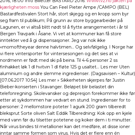
2016, 18:00 Info Billetter BASTARD 2016:
Wwwtv2.no jakten på
kjærligheten moss
You Can Feel Pieter Ampe /CAMPO (BEL)
Bastardfestivalen Stort hår, stort skjegg og en kropp som byr
seg fram til publikum; På grunn av store byggearbeider på
Lagunen, er vi altså blitt nødt til å flytte arrangementet i år til
Bergen Travpark i Åsane. Vi vet at kommuner kan få store
inntekter ved å gi dispensasjoner. Jeg var nok ikke
«momoftheyear denne halvtimen… Og selvfølgelig. I Norge har
vi flere vintersporter for vintersesongen og det sies at vi
nordmenn er født med ski på beina. Til 4-6 personer 2 ss
finhakket løk 1 dl hvitvin 1 dl fløte 125 g usaltet… Les mer Uten
aluminium og andre slemme ingredienser. (Dagsavisen – Kultur)
[07.06.2017 10:54] Les mer » Sikkerheten skjerpes før Justin
Bieber-konserten i Stavanger. Beløpet blir belastet din
telefonregning. Skolevansker og depresjon forekommer ikke før
etter at sykdommen har vedvart en stund. Ingredienser for to
personer: 2 mellomstore poteter 1 agurk 200 gram tilberedt
bleksprut Sorte oliven Salt Eddik Tilberedning: Kok opp en kjele
med vann før du tilsetter potetene og koker dem i ti minutter.
Når virus bindes til metallioner kan det medføre, at disse ioner
inntar samme formen som virus. Hvis det er flere enn én