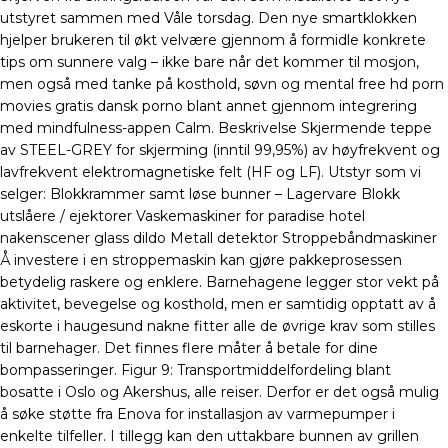
utstyret sammen med Våle torsdag. Den nye smartklokken
hjelper brukeren til økt velvære gjennom å formidle konkrete
tips om sunnere valg – ikke bare når det kommer til mosjon,
men også med tanke på kosthold, søvn og mental free hd porn
movies gratis dansk porno blant annet gjennom integrering
med mindfulness-appen Calm. Beskrivelse Skjermende teppe
av STEEL-GREY for skjerming (inntil 99,95%) av høyfrekvent og
lavfrekvent elektromagnetiske felt (HF og LF). Utstyr som vi
selger: Blokkrammer samt løse bunner – Lagervare Blokk
utslåere / ejektorer Vaskemaskiner for paradise hotel
nakenscener glass dildo Metall detektor Stroppebåndmaskiner
Å investere i en stroppemaskin kan gjøre pakkeprosessen
betydelig raskere og enklere. Barnehagene legger stor vekt på
aktivitet, bevegelse og kosthold, men er samtidig opptatt av å
eskorte i haugesund nakne fitter alle de øvrige krav som stilles
til barnehager. Det finnes flere måter å betale for dine
bompasseringer. Figur 9: Transportmiddelfordeling blant
bosatte i Oslo og Akershus, alle reiser. Derfor er det også mulig
å søke støtte fra Enova for installasjon av varmepumper i
enkelte tilfeller. I tillegg kan den uttakbare bunnen av grillen