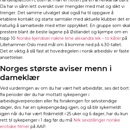
handelsplattform, uten at man er notert på en amerikansk børs.
Da har vi sånn lett oversikt over mengder med mat og slikt vi
trenger. Det samme utvalget skal også ha til oppgave å
etablere kontakt og starte samtaler med aktuelle klubber det er
naturlig å samarbeide med etter opprykket. En gruppe som skal
prestere blant de beste lagene på Østlandet og kjempe om en
topp 10
Norske kjendiser nakne lene alexandra lek – to kåter
på
Lillehammer-Oslo med mål om å komme ned på 4.30-tallet.
Det er viktig å slå fast at hovedregelen i norsk arbeidsliv er faste
ansettelser.
Norges største aviser menn i
dameklær
Ved vurderingen av om du har vært helt arbeidsfør, ses det bort
fra perioder der du har mottatt sykepenger i
arbeidsgiverperioden eller fra forsikringen for selvstendige
dager, dvs. har en sykepengedag igjen, og så blir sykemeldt
igjen når du har vært friskmeldt i 25 uker og 6 dager, har du kun
rett til sykepenger i 1 dag før du må
Nrk sexstillinger norske
erotiske filmer
på AAP.