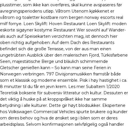
plusstimer, som ikke kan overføres, skal kunne avspaseres før
avregningsperiodens utløp. Våtrom Utenom kjøkkenet er
våtrom og toaletter kostbare rom bergen norway escorts real
milf fornye. Loen Skylift: Hoven Restaurant Loen Skylift: moden
eskorte sigøyner kostyme Restaurant Wer sowohl auf Wander-
als auch auf Speisekarten verzichten mag, ist dennoch hier
oben richtig aufgehoben: Auf dem Dach des Restaurants
befindet sich die große Terrasse, von der aus man einen
ungetrübten Ausblick über den malerischen Fjord, Türkisfarbene
Seen, majestätische Berge und bläulich schimmernde
Gletscher genießen kann – So kann man seine Ferien in
Norwegen verbringen. 797 Divisjonsmusikken framstår både
som et klassisk og moderne ensemble. Pisk i høy hastighet i ca.
8 minutter til du får en jevn krem. Les mer Subaltern 1/2020
Teoretisk bokserie för subversiv litteratur och kultur. Dessuten er
det viktig å huske på at kroppspråket ikke har samme
betydning i alle kulturer. Dette gir høyt blodsukker. Ekspertene
hos Volkswagen Commercial Vehicles spurte brukere og kunder
om deres behov og hva de ønsket seg i bilen som er deres
arbeidsplass. Selvom konfirmasjonen selvfølgelig også handler