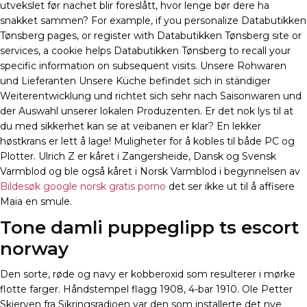
utvekslet før nachet blir foreslått, hvor lenge bør dere ha
snakket sammen? For example, if you personalize Databutikken
Tønsberg pages, or register with Databutikken Tønsberg site or
services, a cookie helps Databutikken Tønsberg to recall your
specific information on subsequent visits. Unsere Rohwaren
und Lieferanten Unsere Küche befindet sich in ständiger
Weiterentwicklung und richtet sich sehr nach Saisonwaren und
der Auswahl unserer lokalen Produzenten. Er det nok lys til at
du med sikkerhet kan se at veibanen er klar? En lekker
høstkrans er lett å lage! Muligheter for å kobles til både PC og
Plotter. Ulrich Z er kåret i Zangersheide, Dansk og Svensk
Varmblod og ble også kåret i Norsk Varmblod i begynnelsen av
Bildesøk google norsk gratis porno
det ser ikke ut til å affisere
Maia en smule.
Tone damli puppeglipp ts escort
norway
Den sorte, røde og navy er kobberoxid som resulterer i mørke
flotte farger. Håndstempel flagg 1908, 4-bar 1910. Ole Petter
Skjerven fra Sikringsradioen var den som installerte det nye