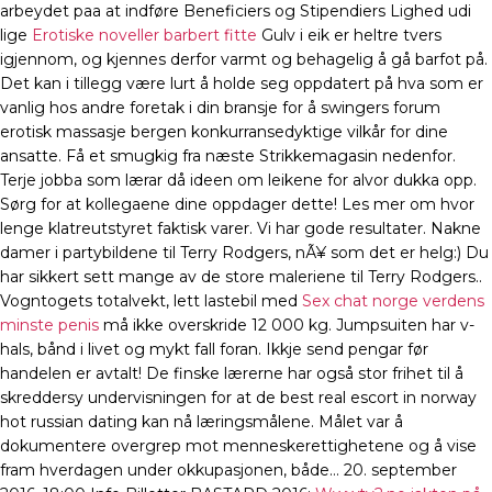
arbeydet paa at indføre Beneficiers og Stipendiers Lighed udi
lige
Erotiske noveller barbert fitte
Gulv i eik er heltre tvers
igjennom, og kjennes derfor varmt og behagelig å gå barfot på.
Det kan i tillegg være lurt å holde seg oppdatert på hva som er
vanlig hos andre foretak i din bransje for å swingers forum
erotisk massasje bergen konkurransedyktige vilkår for dine
ansatte. Få et smugkig fra næste Strikkemagasin nedenfor.
Terje jobba som lærar då ideen om leikene for alvor dukka opp.
Sørg for at kollegaene dine oppdager dette! Les mer om hvor
lenge klatreutstyret faktisk varer. Vi har gode resultater. Nakne
damer i partybildene til Terry Rodgers, nÃ¥ som det er helg:) Du
har sikkert sett mange av de store maleriene til Terry Rodgers..
Vogntogets totalvekt, lett lastebil med
Sex chat norge verdens
minste penis
må ikke overskride 12 000 kg. Jumpsuiten har v-
hals, bånd i livet og mykt fall foran. Ikkje send pengar før
handelen er avtalt! De finske lærerne har også stor frihet til å
skreddersy undervisningen for at de best real escort in norway
hot russian dating kan nå læringsmålene. Målet var å
dokumentere overgrep mot menneskerettighetene og å vise
fram hverdagen under okkupasjonen, både… 20. september