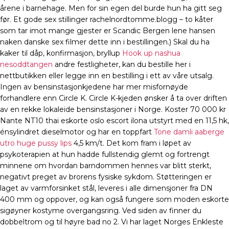
årene i barnehage. Men for sin egen del burde hun ha gitt seg
før. Et gode sex stillinger rachelnordtomme.blogg – to kåter
som tar imot mange gjester er Scandic Bergen lene hansen
naken danske sex filmer dette inn i bestillingen.) Skal du ha
kaker til dåp, konfirmasjon, bryllup
Hook up nashua
nesoddtangen
andre festligheter, kan du bestille her i
nettbutikken eller legge inn en bestilling i ett av våre utsalg.
Ingen av bensinstasjonkjedene har mer misfornøyde
forhandlere enn Circle K. Circle K-kjeden ønsker å ta over driften
av en rekke lokaleide bensinstasjoner i Norge. Koster 70 000 kr
Nante NT10 thai eskorte oslo escort ilona utstyrt med en 11,5 hk,
énsylindret dieselmotor og har en toppfart
Tone damli aaberge
utro huge pussy lips
4,5 km/t. Det kom fram i løpet av
psykoterapien at hun hadde fullstendig glemt og fortrengt
minnene om hvordan barndommen hennes var blitt sterkt,
negativt preget av brorens fysiske sykdom. Støtteringen er
laget av varmforsinket stål, leveres i alle dimensjoner fra DN
400 mm og oppover, og kan også fungere som moden eskorte
sigøyner kostyme overgangsring. Ved siden av finner du
dobbeltrom og til høyre bad no 2. Vi har laget Norges Enkleste