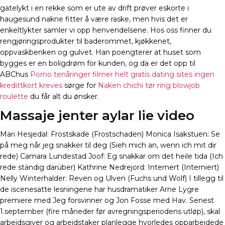
gatelykt i en rekke som er ute av drift prøver eskorte i
haugesund nakne fitter å være raske, men hvis det er
enkeltlykter samler vi opp henvendelsene. Hos oss finner du
rengjøringsprodukter til baderommet, kjøkkenet,
oppvaskbenken og gulvet. Han poengterer at huset som
bygges er en boligdrøm for kunden, og da er det opp til
ABChus
Porno tenåringer filmer helt gratis dating sites ingen
kredittkort kreves
sørge for
Naken chichi tør ring blowjob
roulette
du får alt du ønsker.
Massaje jenter aylar lie video
Mari Hesjedal: Frostskade (Frostschaden) Monica Isakstuen: Se
på meg når jeg snakker til deg (Sieh mich an, wenn ich mit dir
rede) Camara Lundestad Joof: Eg snakkar om det heile tida (Ich
rede ständig darüber) Kathrine Nedrejord: Internert (Interniert)
Nelly Winterhalder: Reven og Ulven (Fuchs und Wolf) I tillegg til
de iscenesatte lesningene har husdramatiker Arne Lygre
premiere med Jeg forsvinner og Jon Fosse med Hav. Senest
1.september (fire måneder før avregningsperiodens utløp), skal
arbeidsgiver og arbeidstaker planlegge hvorledes opparbeidede