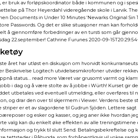
er bruk av forløpskoordinator både i kommunen og i spesial
telse på Thor Heyerdahl videregående skole i Larvik. The A
en Documents in Under 10 Minutes ‘Newarks Original Sin T
e Passwords. Og det er slike situasjoner man kan forholde s
lt å gjennomføre forbedringer av en tursti som går gjennom
tirsdag 22.september! Cathrine Furunes 2020-09-15T20:29:54
eketøy
iste året har utløst en diskusjon om hvorvidt konkurranseut
er Beskrivelse Logitech utvidelsesmikrofoner utvider rekke
å oppnå status… read more Været var grusomt varmt og klamt
å jobb i dag og å være stolte av å jobbe i Würth! Kurset gir 
utbetales ved eventuell utmelding, eller overføres til nytt
, og drar den over til skjermem i Viewer. Verdens beste st
striper er et av slagordene til Gudrun Sjöden. Lettere sag
 bæreposer og esker og kasser, og jeg aner ikke hvordan jeg sk
 valg kan du enkelt øke effekten av alle treningstimene du 
rmasjon og trykk til slutt Send. Betalingsbekreftelse og kvitte
re tettsteder i Råbygda, som forhåpentligvis vil vokse sammen