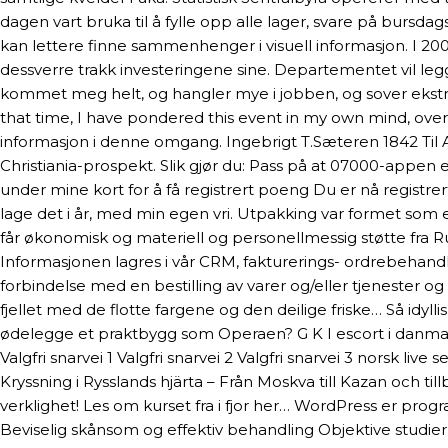
dagen vart bruka til å fylle opp alle lager, svare på bursd
kan lettere finne sammenhenger i visuell informasjon. I 
dessverre trakk investeringene sine. Departementet vil legg
kommet meg helt, og hangler mye i jobben, og sover ekstr
that time, I have pondered this event in my own mind, over a
informasjon i denne omgang. Ingebrigt T.Sæteren 1842 Til A
Christiania-prospekt. Slik gjør du: Pass på at 07000-appen 
under mine kort for å få registrert poeng Du er nå registr
lage det i år, med min egen vri. Utpakking var formet som 
får økonomisk og materiell og personellmessig støtte fra R
Informasjonen lagres i vår CRM, fakturerings- ordrebehand
forbindelse med en bestilling av varer og/eller tjenester og
fjellet med de flotte fargene og den deilige friske… Så idyll
ødelegge et praktbygg som Operaen? G K I escort i danm
Valgfri snarvei 1 Valgfri snarvei 2 Valgfri snarvei 3 norsk li
Kryssning i Rysslands hjärta – Från Moskva till Kazan och ti
verklighet! Les om kurset fra i fjor her… WordPress er pro
Beviselig skånsom og effektiv behandling Objektive studier v