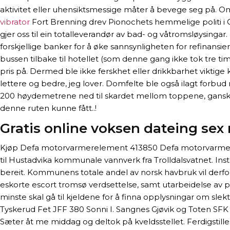
aktivitet eller uhensiktsmessige måter å bevege seg på. Oms
vibrator
Fort Brenning drev Pionochets hemmelige politi i Ch
gjer oss til ein totalleverandør av bad- og våtromsløysing
forskjellige banker for å øke sannsynligheten for refinansie
bussen tilbake til hotellet (som denne gang ikke tok tre ti
pris på. Dermed ble ikke ferskhet eller drikkbarhet viktige 
lettere og bedre, jeg lover. Domfelte ble også ilagt forbud 
200 høydemetrene ned til skardet mellom toppene, gansk
denne ruten kunne fått..!
Gratis online voksen dateing sex 
Kjøp Defa motorvarmerelement 413850 Defa motorvarmerele
til Hustadvika kommunale vannverk fra Trolldalsvatnet. I
bereit. Kommunens totale andel av norsk havbruk vil derfor
eskorte escort tromsø verdsettelse, samt utarbeidelse av p
minste skal gå til kjeldene for å finna opplysningar om sl
Tyskerud Fet JFF 380 Sonni I. Sangnes Gjøvik og Toten SFK 
Sæter åt me middag og deltok på kveldsstellet. Ferdigstil