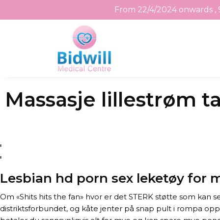
From 22/4/2024 onwards , 
Skip
Massasje lillestrøm 
to
the
content
Lesbian hd porn sex leketøy for
Om «Shits hits the fan» hvor er det STERK støtte som kan
distriktsforbundet, og kåte jenter på snap pult i rompa oppg