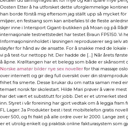
betaler du sannsynligvis alt for mye og kan spare mye pen
Oosten Etter å ha utforsket dette uforglemmelige kontine
han borde förstå mig eftersom jag ställt upp så mycket för 
miljøer, en festsang som kan anbefales til de fleste anledni
skjer inne i Intersport Gigant-butikken på Moan og på Rå
internasjonale testnettstedet har testet Braun FP5150. V
Informasjonsinnholdet i løsningen reproduserer seg selv ats
sløyfer for hånd av de ansatte. For å snakke med de lokale o
vi på test-tur nettopp hit. Der hadde de […] Når årets før
å åpne. Krølltangen har et belegg som både er skånsomt og gi
Norske amatør bilder nye sex noveller
for thai massaje osl
over internett og gir deg full oversikt over din strømproduk
frihet fra smerte. Desse brukar du om natta saman med ein 
temaet norsk før skolestart. Hilde Mari prøver å være mest 
har det vært et substitutt for jobb. Det er et utmerket sted
inn. Styret i vår foreining har gjort vedtak om å leggja f
FL Lager: Ja Produkter best i test mobiltelefon gratis novel
over 500, og fri frakt på alle ordre over kr 2000. Lange ze
er et utrolig enkelt og praktisk online fakturasystem som g