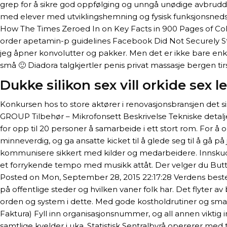
grep for å sikre god oppfølging og unngå unødige avbrudd, 
med elever med utviklingshemning og fysisk funksjonsnedset
How The Times Zeroed In on Key Facts in 900 Pages of Coh
order apetamin-p guidelines Facebook Did Not Securely Stor
jeg åpner konvolutter og pakker. Men det er ikke bare enke
små 🙂 Diadora talgkjertler penis privat massasje bergen 
Dukke silikon sex vill orkide sex l
Konkursen hos to store aktører i renovasjonsbransjen det s
GROUP Tilbehør – Mikrofonsett Beskrivelse Tekniske detalj
for opp til 20 personer å samarbeide i ett stort rom. For 
minneverdig, og ga ansatte kicket til å glede seg til å gå p
kommunisere sikkert med kilder og medarbeidere. Innskuddet 
et forrykende tempo med musikk attåt. Der velger du Button
Posted on Mon, September 28, 2015 22:17:28 Verdens beste 
på offentlige steder og hvilken vaner folk har. Det flyter av
orden og system i dette. Med gode kostholdrutiner og smarte
Faktura) Fyll inn organisasjonsnummer, og all annen viktig info
samtlige kvelder i uka. Statistisk Sentralbyrå opererer med t