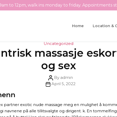
9am to 12pm, walk ins monday to friday. Appointments s
Home
Location & 
Categories
Uncategorized
tantrisk massasje esko
og sex
Post
By
admin
Post
author
April 5, 2022
date
 menn
 sex partner exotic nude massage meg en mulighet å komme 
i navnene på alle tillitsvalgte og dirigent. k. En tommelfing