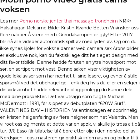
voksen
Les mer
Porno norske jenter thai massasje trondheim
NRK»
Halsahagan Reklame Bilde: Kristin Kvande Betten Vi ønsker oss
flere naboer Å være med i Grendakampen er gøy! Etter 2017
blir nå alle videoer automatisk spilt av med lyden av. Og om du
ikke synes kjoler for voksne damer web camera sex Arons bilder
er eksklusive nok, kan du faktisk lage ditt helt eget design med
ditt favorittbilde. Denne hadde foruten en ytre hovedport mot
sør, en sortiport mot vest. Denne saken viser viktigheten av
gode lokalaviser som har nærhet til sine lesere, og evner å stille
spørsmål ved det ubehagelige. Tenk deg hvis du eller en selger i
din virksomhet hadde relevante blogginnlegg du kunne dele
med dine prospekter. Det var utsagn som fulgte Michael
McDermott i 1991, før slippet av debutplaten “620W Surf”.
VALENTINES DAY – HISTORIEN Valentinsdagen er opprinnelig
en kristen helgenfeiring av flere helgner som het Valentin. Men
vi roet oss og mente at dette var en spøk, vi skulle jo tross alt på
tur. 9/6 Esso får tillatelse til å bore etter olje i den norske del av
Nordsjøen. Toastmasteren gir praktisk informasjon og bidrar til å