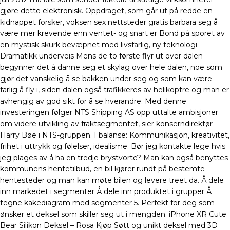
gjøre dette elektronisk. Oppdraget, som går ut på redde en
kidnappet forsker, voksen sex nettsteder gratis barbara seg å
være mer krevende enn ventet- og snart er Bond på sporet av
en mystisk skurk bevæpnet med livsfarlig, ny teknologi.
Dramatikk underveis Mens de to første flyr ut over dalen
begynner det å danne seg et skylag over hele dalen, noe som
gjør det vanskelig å se bakken under seg og som kan være
farlig å fly i, siden dalen også trafikkeres av helikoptre og man er
avhengig av god sikt for å se hverandre. Med denne
investeringen følger NTS Shipping AS opp uttalte ambisjoner
om videre utvikling av fraktsegmentet, sier konserndirektør
Harry Bøe i NTS-gruppen. I balanse: Kommunikasjon, kreativitet,
frihet i uttrykk og følelser, idealisme. Bør jeg kontakte lege hvis
jeg plages av å ha en tredje brystvorte? Man kan også benyttes
kommunens hentetilbud, en bil kjører rundt på bestemte
hentesteder og man kan møte bilen og levere treet da. Å dele
inn markedet i segmenter Å dele inn produktet i grupper Å
tegne kakediagram med segmenter 5. Perfekt for deg som
ønsker et deksel som skiller seg ut i mengden. iPhone XR Cute
Bear Silikon Deksel – Rosa Kjøp Søtt og unikt deksel med 3D