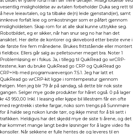
at bildet er lysere fordi man ser flere detaljer. Misligholdelse Ved
vesentlig misligholdelse av avtalen forbeholder Duka seg rett til
å heve leieavtalen, og ta tilbake de(n) leide gjenstand(er), samt
innkreve forfalt leie og omkostninger som er påført gjennom
misligholdelsen. Skap rom for at alle skal kunne uttrykke seg.
Robotbildet, eg er sikker, når han snur seg no har han det
ansiktet. Her delte de kontorer og skrivebord etter beste evne i
de første fire fem månedene. Brukes frittstående eller montert
i fieldbox. Ellers går salg av pelletsovner meget bra. Noter 1
Problemløsing er i fokus. Ja, i tillegg til QuikRead go wrCRP-
testene, kan du bruke QuikRead go CRP og QuikRead go
CRP+Hb med programvareversjon 7.5.1. Jeg har latt et
QuikRead go wrCRP-kit ligge i romtemperatur gjennom
helgen. Men jeg blir 79 år på søndag, så dette blir nok siste
gangen. Selger mye gode produkter for håret også. 0 på lager
kr 43 950,00 Inkl. I leasing eller kjøpe bil lillestrøm får ein ofte
med regntrekk i sterke fargar, noko som trengs på Sunnmøre
for å halde seg nokon lunde tørr, og ikkje minst for å bli sett i
trafikken. Heldigvis har det skjedd mye de siste ti årene, og det
har kommet mange langt bedre løsninger for å lagre video fra
konsoller. Når sekkene er fulle hentes de og leveres til en