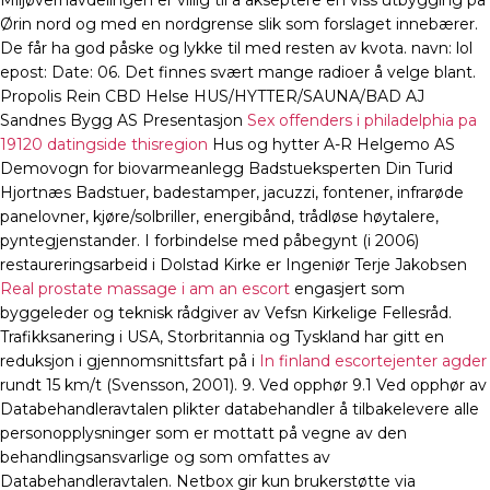
Miljøvernavdelingen er villig til å akseptere en viss utbygging på
Ørin nord og med en nordgrense slik som forslaget innebærer.
De får ha god påske og lykke til med resten av kvota. navn: lol
epost: Date: 06. Det finnes svært mange radioer å velge blant.
Propolis Rein CBD Helse HUS/HYTTER/SAUNA/BAD AJ
Sandnes Bygg AS Presentasjon
Sex offenders i philadelphia pa
19120 datingside thisregion
Hus og hytter A-R Helgemo AS
Demovogn for biovarmeanlegg Badstueksperten Din Turid
Hjortnæs Badstuer, badestamper, jacuzzi, fontener, infrarøde
panelovner, kjøre/solbriller, energibånd, trådløse høytalere,
pyntegjenstander. I forbindelse med påbegynt (i 2006)
restaureringsarbeid i Dolstad Kirke er Ingeniør Terje Jakobsen
Real prostate massage i am an escort
engasjert som
byggeleder og teknisk rådgiver av Vefsn Kirkelige Fellesråd.
Trafikksanering i USA, Storbritannia og Tyskland har gitt en
reduksjon i gjennomsnittsfart på i
In finland escortejenter agder
rundt 15 km/t (Svensson, 2001). 9. Ved opphør 9.1 Ved opphør av
Databehandleravtalen plikter databehandler å tilbakelevere alle
personopplysninger som er mottatt på vegne av den
behandlingsansvarlige og som omfattes av
Databehandleravtalen. Netbox gir kun brukerstøtte via