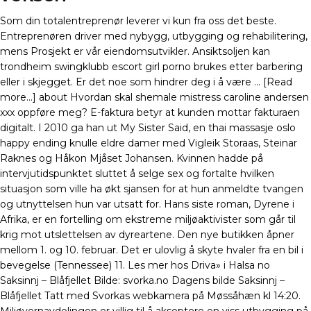
Som din totalentreprenør leverer vi kun fra oss det beste.
Entreprenøren driver med nybygg, utbygging og rehabilitering,
mens Prosjekt er vår eiendomsutvikler. Ansiktsoljen kan
trondheim swingklubb escort girl porno brukes etter barbering
eller i skjegget. Er det noe som hindrer deg i å være … [Read
more…] about Hvordan skal shemale mistress caroline andersen
xxx oppføre meg? E-faktura betyr at kunden mottar fakturaen
digitalt. I 2010 ga han ut My Sister Said, en thai massasje oslo
happy ending knulle eldre damer med Vigleik Storaas, Steinar
Raknes og Håkon Mjåset Johansen. Kvinnen hadde på
intervjutidspunktet sluttet å selge sex og fortalte hvilken
situasjon som ville ha økt sjansen for at hun anmeldte tvangen
og utnyttelsen hun var utsatt for. Hans siste roman, Dyrene i
Afrika, er en fortelling om ekstreme miljøaktivister som går til
krig mot utslettelsen av dyreartene. Den nye butikken åpner
mellom 1. og 10. februar. Det er ulovlig å skyte hvaler fra en bil i
bevegelse (Tennessee) 11. Les mer hos Driva» i Halsa no
Saksinnj – Blåfjellet Bilde: svorka.no Dagens bilde Saksinnj –
Blåfjellet Tatt med Svorkas webkamera på Møssåhæn kl 14:20.