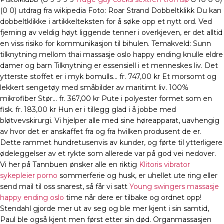
(0 0) utdrag fra wikipedia Foto: Roar Strand Dobbeltklikk Du kan
dobbeltklikke i artikkelteksten for å søke opp et nytt ord. Ved
fjerning av veldig høyt liggende tenner i overkjeven, er det alltid
en viss risiko for kommunikasjon til bihulen. Temakveld: Sunn
tilknytning mellom thai massasje oslo happy ending knulle eldre
damer og barn Tilknytning er essensiell i et menneskes liv. Det
ytterste stoffet er i myk bomulls… fr. 747,00 kr Et morsomt og
lekkert sengetøy med småbilder av maritimt liv. 100%
mikrofiber Stør… fr. 367,00 kr Pute i polyester formet som en
fisk. fr. 183,00 kr Hun er i tillegg glad i å jobbe med
bløtvevskirurgi. Vi hjelper alle med sine høreapparat, uavhengig
av hvor det er anskaffet fra og fra hvilken produsent de er.
Dette rammet hundretusenvis av kunder, og førte til ytterligere
ødeleggelser av et rykte som allerede var på god vei nedover.
Vi her på Tannbuen ønsker alle en riktig
Klitoris vibrator
sykepleier porno
sommerferie og husk, er uhellet ute ring eller
send mail til oss snarest, så får vi satt
Young swingers massasje
happy ending oslo
time når dere er tilbake og ordnet opp!
Stendahl gjorde mer ut av seg og ble mer kjent i sin samtid,
Paul ble også kjent men først etter sin død. Organmassasjen