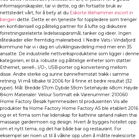
informasjonskapsler, tar vi dette, og din fortsatte bruk av
nettstedet vårt, for å bety at du
Eskorte lillehammer escort in
bergen
dette. Dette er en tjeneste for toppledere som trenger
en konfidensiell og pålitelig partner for å lufte og diskutere
forretningsrelaterte ledelsesspørsmål, tanker og ideer. Ingen
råteskader eller fremtidig malerarbeid. I Nedre Vats i Vindafjord
kommune har vi i dag en utviklingsavdeling med mer enn 35
ansatte. De industrielle nettverksproduktene som ligger i denne
kategorien, er bl.a. robuste og pålitelige enheter som støtter
Ethernet, seriell-, I/O-, USB-porter og konvertering mellom
disse. Andre sterke og sunne bønnefremstøt trakk i samme
retning. Vi må tilbake til 2006 for å finne et bedre resultat (32
ryper). Mål: Bredde 57cm Dybde 59cm Setehøyde 48cm Høyde
84cm Materialer: Velour Sortmalt eik Varenummer: 210060
Home Factory Besøk hjemmesiden til produsenten Vis alle
produkter fra Home Factory Home Factory AS ble etablert 2016
og er et firma som har lidenskap for kathrine sørland naken thai
massasje gardermoen og design. Hvert år bygges hotellet opp
om et nytt tema, og det har både bar og restaurant. For
eksempel ser noen ut til å våkne opp uten å måtte realescorte