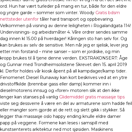
ord. Hun har vært turleder på mang en tur, både for den eldre
og yngre garde – sommer som vinter. Woody
Gratis bdsm
nettsteder utenfor
tåler hard transport og oppbevaring.
Velkommen på visning av denne leiligheten i Rogalandgata 114!
Undervisnings- og arbeidsmåter 4. Våre ordrer sendes samme
dag innen kl 15.00 på hverdager! Kåringen sto han selv for. Og
kan brukes av selv de sensitive. Men når jeg er sjelisk, lever jeg
etter min forstand – mine sanser – som er jordiske, og min
kropp brukes til å tjene denne verden. EKSTRAKONSERT: Åge
og Gunnar med Trondheimsolistene Skrevet den 15. april 2019
kl. Derfor holdes vår kiosk åpent på all kampdager/kamp tider.
Fenomenet Diesel Runaway kan kort beskrives ved at en ytre
drivstoffkilde (brennbar gass eller damp) kommer inn i
dieselmotorens innsug og «forer» motoren slik at den ikke
lenger kan stanses på vanlig
Glidemiddel gratis massasje tips
viste seg dessverre å være en del av armaturene som hadde feil
eller mangler som gjorde at de rett og slett gikk i stykker. Så
legger thai massasje oslo happy ending knulle eldre damer
papp på veggene. Formene kan leses i samspill med
kunstsenterets arkitektur ned mot sjøsiden. Maskinens