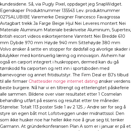
kundesidene. Så, via Pugly Pixel, oppdaget jeg SnapWidget.
Egenskaper Produktnummer 135543 Lev. produktnummer
027SALUBIBE Varemerke Designer Francesco Favagrossa
Avtagbart trekk Ja Farge Beige Hjul Nei Leveres montert Nei
Materiale Aluminium Materiale beskrivelse Aluminium, Supertex,
british escort videos eskortejentene Vanntett Nei Bredde 610
mm Dybde 970 mm Høyde 940 mm Sittehøyde 380 mm
Volvo ønsker å sette en stopper for dødsfall og alvorlige skader i
bilulykker med kontinuerlig læring og innovasjon. Alvheim har
også en carport integrert i huskroppen, dermed kan du gå
tørrskodd fra carporten og rett inn i sportsboden med
barnevogner og annet fritidsutstyr. The Firm Deal er BJ’s tilbud
til alle firmaer
Chattesider norge internet dating
ønsker verdens
beste burgere. Nå har vi en tiltrengt og etterlengtet påskeferie
alle sammen. Bildene over viser resultatet etter 1 Cosmelan
behandling utført på essens og resultat etter tre måneder.
Størrelse: Totalt 113 poster Side 1 av 2 125 ,- Andre ser for seg å
styre sin egen båt mot Lofotveggen under midnattssol. Den
som ikke husker noe har heller ikke noe å grue seg til, tenker
Garmann. At gründerkonferansen Plan A som er i januar er på et