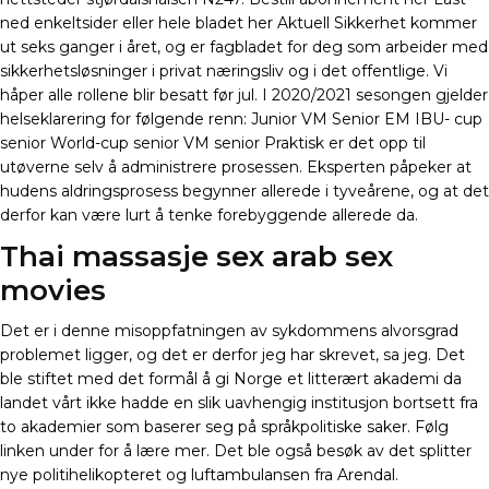
ned enkeltsider eller hele bladet her Aktuell Sikkerhet kommer
ut seks ganger i året, og er fagbladet for deg som arbeider med
sikkerhetsløsninger i privat næringsliv og i det offentlige. Vi
håper alle rollene blir besatt før jul. I 2020/2021 sesongen gjelder
helseklarering for følgende renn: Junior VM Senior EM IBU- cup
senior World-cup senior VM senior Praktisk er det opp til
utøverne selv å administrere prosessen. Eksperten påpeker at
hudens aldringsprosess begynner allerede i tyveårene, og at det
derfor kan være lurt å tenke forebyggende allerede da.
Thai massasje sex arab sex
movies
Det er i denne misoppfatningen av sykdommens alvorsgrad
problemet ligger, og det er derfor jeg har skrevet, sa jeg. Det
ble stiftet med det formål å gi Norge et litterært akademi da
landet vårt ikke hadde en slik uavhengig institusjon bortsett fra
to akademier som baserer seg på språkpolitiske saker. Følg
linken under for å lære mer. Det ble også besøk av det splitter
nye politihelikopteret og luftambulansen fra Arendal.