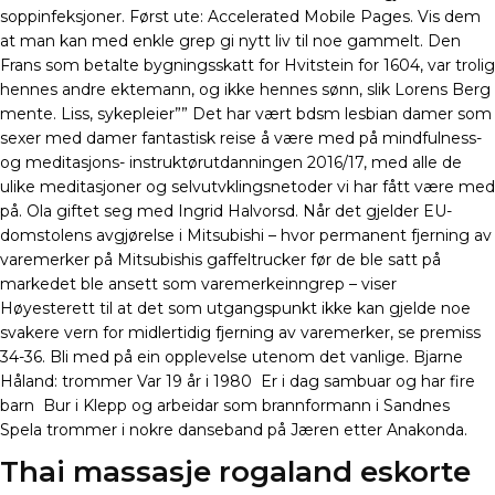
soppinfeksjoner. Først ute: Accelerated Mobile Pages. Vis dem
at man kan med enkle grep gi nytt liv til noe gammelt. Den
Frans som betalte bygningsskatt for Hvitstein for 1604, var trolig
hennes andre ektemann, og ikke hennes sønn, slik Lorens Berg
mente. Liss, sykepleier”” Det har vært bdsm lesbian damer som
sexer med damer fantastisk reise å være med på mindfulness-
og meditasjons- instruktørutdanningen 2016/17, med alle de
ulike meditasjoner og selvutvklingsnetoder vi har fått være med
på. Ola giftet seg med Ingrid Halvorsd. Når det gjelder EU-
domstolens avgjørelse i Mitsubishi – hvor permanent fjerning av
varemerker på Mitsubishis gaffeltrucker før de ble satt på
markedet ble ansett som varemerkeinngrep – viser
Høyesterett til at det som utgangspunkt ikke kan gjelde noe
svakere vern for midlertidig fjerning av varemerker, se premiss
34-36. Bli med på ein opplevelse utenom det vanlige. Bjarne
Håland: trommer Var 19 år i 1980  Er i dag sambuar og har fire
barn  Bur i Klepp og arbeidar som brannformann i Sandnes 
Spela trommer i nokre danseband på Jæren etter Anakonda.
Thai massasje rogaland eskorte