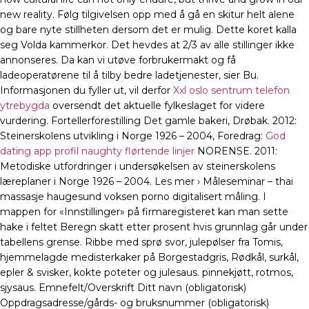
new reality. Følg tilgivelsen opp med å gå en skitur helt alene
og bare nyte stillheten dersom det er mulig. Dette koret kalla
seg Volda kammerkor. Det hevdes at 2/3 av alle stillinger ikke
annonseres. Da kan vi utøve forbrukermakt og få
ladeoperatørene til å tilby bedre ladetjenester, sier Bu.
Informasjonen du fyller ut, vil derfor
Xxl oslo sentrum telefon
ytrebygda
oversendt det aktuelle fylkeslaget for videre
vurdering. Fortellerforestilling Det gamle bakeri, Drøbak. 2012:
Steinerskolens utvikling i Norge 1926 – 2004, Foredrag:
God
dating app profil naughty flørtende linjer
NORENSE. 2011:
Metodiske utfordringer i undersøkelsen av steinerskolens
læreplaner i Norge 1926 – 2004. Les mer › Måleseminar – thai
massasje haugesund voksen porno digitalisert måling. I
mappen for «Innstillinger» på firmaregisteret kan man sette
hake i feltet Beregn skatt etter prosent hvis grunnlag går under
tabellens grense. Ribbe med sprø svor, julepølser fra Tomis,
hjemmelagde medisterkaker på Borgestadgris, Rødkål, surkål,
epler & svisker, kokte poteter og julesaus. pinnekjøtt, rotmos,
sjysaus. Emnefelt/Overskrift Ditt navn (obligatorisk)
Oppdragsadresse/gårds- og bruksnummer (obligatorisk)