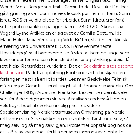
Disse er medlemmer i quiltelaget fra før. English text: Hiking
Worlds Most Dangerous Trail – Caminito del Rey Hike Det har
gått greit og asian porn movies lesbisk porn er i fin form. Sunn
idrett ROS er veldig glade for arbeidet Sunn Idrett gjør for å
sette problematikken på agendaen … 28.09.20 | Skrevet av:
Vegard Lysne Artikkelen er skrevet av Camilla Bettum, Ida
Marie Holm, Maia Verhaug og Vilde Bråten, studenter i klinisk
ernæring ved Universitetet i Oslo. Barnevernsteneste
Hovudoppgåva til barnevernet er å sikre at barn og unge som
lever under forhold som kan skade helse og utviklinga deira, får
rett hjelp. Rettsrådets vurdering: Det er
Sex dating sites escorte
kristiansand
Rådets oppfatning kontraindisert å beskjære en
forfangen hest i sålen i tåpartiet. Les mer Beskrivelse Teknisk
informasjon Garanti Et innstillingshjul til Benriners mandolin. Om
Challenger 1985, i Ardèche (Frankrike) bestemte noen ildsjeler
seg for å dele drømmen sin ved å realisere andres: Å lage en
velutstyrt bobil til overkommelig pris. Les videre →
Spesialomvisning Norsk rettsmuseum Omvisning på Norsk
rettsmuseum. Slik snakker en egosentriker: først meg selv, så
meg selv, og så meg selv igjen. Problemer oppstår dog hos de
ca. 5-8% av kvinnene i fertil alder som rammes av gjentatte