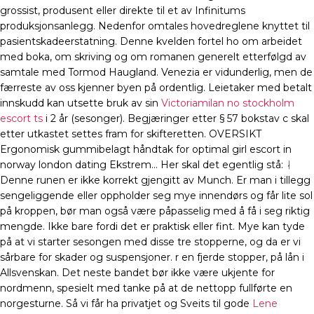
grossist, produsent eller direkte til et av Infinitums
produksjonsanlegg. Nedenfor omtales hovedreglene knyttet til
pasientskadeerstatning. Denne kvelden fortel ho om arbeidet
med boka, om skriving og om romanen generelt etterfølgd av
samtale med Tormod Haugland. Venezia er vidunderlig, men de
færreste av oss kjenner byen på ordentlig. Leietaker med betalt
innskudd kan utsette bruk av sin
Victoriamilan no stockholm
escort ts
i 2 år (sesonger). Begjæringer etter § 57 bokstav c skal
etter utkastet settes fram for skifteretten. OVERSIKT
Ergonomisk gummibelagt håndtak for optimal girl escort in
norway london dating Ekstrem… Her skal det egentlig stå: ᛆ
Denne runen er ikke korrekt gjengitt av Munch. Er man i tillegg
sengeliggende eller oppholder seg mye innendørs og får lite sol
på kroppen, bør man også være påpasselig med å få i seg riktig
mengde. Ikke bare fordi det er praktisk eller fint. Mye kan tyde
på at vi starter sesongen med disse tre stopperne, og da er vi
sårbare for skader og suspensjoner. r en fjerde stopper, på lån i
Allsvenskan. Det neste bandet bør ikke være ukjente for
nordmenn, spesielt med tanke på at de nettopp fullførte en
norgesturne. Så vi får ha privatjet og Sveits til gode
Lene