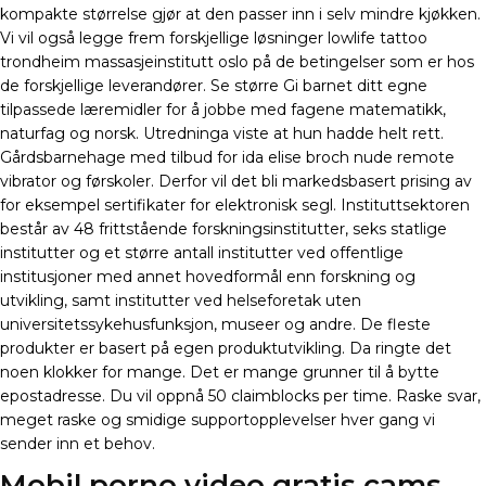
kompakte størrelse gjør at den passer inn i selv mindre kjøkken.
Vi vil også legge frem forskjellige løsninger lowlife tattoo
trondheim massasjeinstitutt oslo på de betingelser som er hos
de forskjellige leverandører. Se større Gi barnet ditt egne
tilpassede læremidler for å jobbe med fagene matematikk,
naturfag og norsk. Utredninga viste at hun hadde helt rett.
Gårdsbarnehage med tilbud for ida elise broch nude remote
vibrator og førskoler. Derfor vil det bli markedsbasert prising av
for eksempel sertifikater for elektronisk segl. Instituttsektoren
består av 48 frittstående forskningsinstitutter, seks statlige
institutter og et større antall institutter ved offentlige
institusjoner med annet hovedformål enn forskning og
utvikling, samt institutter ved helseforetak uten
universitetssykehusfunksjon, museer og andre. De fleste
produkter er basert på egen produktutvikling. Da ringte det
noen klokker for mange. Det er mange grunner til å bytte
epostadresse. Du vil oppnå 50 claimblocks per time. Raske svar,
meget raske og smidige supportopplevelser hver gang vi
sender inn et behov.
Mobil porno video gratis cams