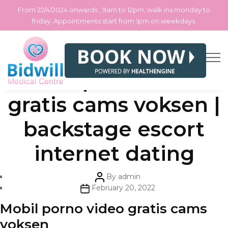
From 22/4/2024 onwards , 9am to 12pm, walk ins monday to
friday. Appointments start from 1pm on weekdays.
Skip
Categories
Uncategorized
Mobil porno video
to
the
content
gratis cams voksen |
backstage escort
internet dating
Post
By
admin
author
Post
February 20, 2022
date
Mobil porno video gratis cams
voksen