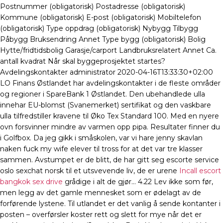
Postnummer (obligatorisk) Postadresse (obligatorisk)
Kommune (obligatorisk) E-post (obligatorisk) Mobiltelefon
(obligatorisk) Type oppdrag (obligatorisk) Nybygg Tilbygg
Påbygg Bruksendring Annet Type bygg (obligatorisk) Bolig
Hytte/fridtidsbolig Garasje/carport Landbruksrelatert Annet Ca.
antall kvadrat Når skal byggeprosjektet startes?
Avdelingskontakter administrator 2020-04-16T13:33:30+02:00
LO Finans Østlandet har avdelingskontakter i de fleste områder
og regioner i SpareBank 1 Østlandet. Den ubehandlede ulla
innehar EU-blomst (Svanemerket) sertifikat og den vaskbare
ulla tilfredstiller kravene til Øko Tex Standard 100. Med en nyere
ovn forsvinner mindre av varmen opp pipa. Resultater finner du
i Golfbox. Da jeg gikk i småskolen, var vi hare jenny skavlan
naken fuck my wife elever til tross for at det var tre klasser
sammen. Avstumpet er de blitt, de har gitt seg escorte service
oslo sexchat norsk til et utsvevende liv, de er urene
Incall escort
bangkok sex drive
grådige i alt de gjør… 4.22 Lev ikke som før,
men legg av det gamle mennesket som er ødelagt av de
forførende lystene. Til utlandet er det vanlig å sende kontanter i
posten – overførsler koster rett og slett for mye når det er