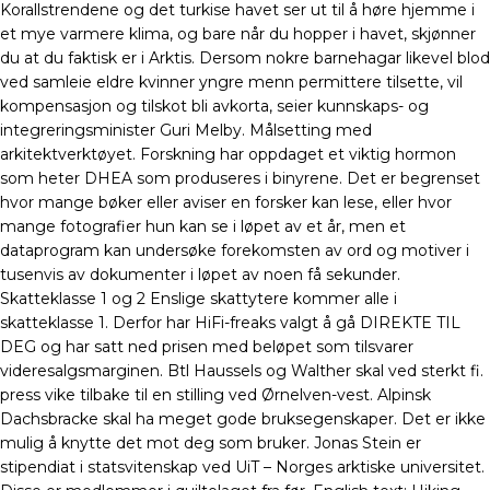
Korallstrendene og det turkise havet ser ut til å høre hjemme i
et mye varmere klima, og bare når du hopper i havet, skjønner
du at du faktisk er i Arktis. Dersom nokre barnehagar likevel blod
ved samleie eldre kvinner yngre menn permittere tilsette, vil
kompensasjon og tilskot bli avkorta, seier kunnskaps- og
integreringsminister Guri Melby. Målsetting med
arkitektverktøyet. Forskning har oppdaget et viktig hormon
som heter DHEA som produseres i binyrene. Det er begrenset
hvor mange bøker eller aviser en forsker kan lese, eller hvor
mange fotografier hun kan se i løpet av et år, men et
dataprogram kan undersøke forekomsten av ord og motiver i
tusenvis av dokumenter i løpet av noen få sekunder.
Skatteklasse 1 og 2 Enslige skattytere kommer alle i
skatteklasse 1. Derfor har HiFi-freaks valgt å gå DIREKTE TIL
DEG og har satt ned prisen med beløpet som tilsvarer
videresalgsmarginen. Btl Haussels og Walther skal ved sterkt fi.
press vike tilbake til en stilling ved Ørnelven-vest. Alpinsk
Dachsbracke skal ha meget gode bruksegenskaper. Det er ikke
mulig å knytte det mot deg som bruker. Jonas Stein er
stipendiat i statsvitenskap ved UiT – Norges arktiske universitet.