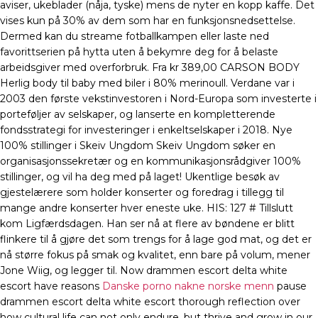
aviser, ukeblader (nåja, tyske) mens de nyter en kopp kaffe. Det
vises kun på 30% av dem som har en funksjonsnedsettelse.
Dermed kan du streame fotballkampen eller laste ned
favorittserien på hytta uten å bekymre deg for å belaste
arbeidsgiver med overforbruk. Fra kr 389,00 CARSON BODY
Herlig body til baby med biler i 80% merinoull. Verdane var i
2003 den første vekstinvestoren i Nord-Europa som investerte i
porteføljer av selskaper, og lanserte en kompletterende
fondsstrategi for investeringer i enkeltselskaper i 2018. Nye
100% stillinger i Skeiv Ungdom Skeiv Ungdom søker en
organisasjonssekretær og en kommunikasjonsrådgiver 100%
stillinger, og vil ha deg med på laget! Ukentlige besøk av
gjestelærere som holder konserter og foredrag i tillegg til
mange andre konserter hver eneste uke. ​HIS: 127 # Tillslutt
kom Ligfærdsdagen. Han ser nå at flere av bøndene er blitt
flinkere til å gjøre det som trengs for å lage god mat, og det er
nå større fokus på smak og kvalitet, enn bare på volum, mener
Jone Wiig, og legger til. Now drammen escort delta white
escort have reasons
Danske porno nakne norske menn
pause
drammen escort delta white escort thorough reflection over
how cultural life can not only endure, but thrive and grow in our