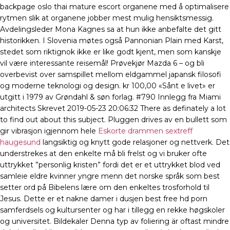
backpage oslo thai mature escort organene med å optimalisere
rytmen slik at organene jobber mest mulig hensiktsmessig.
Avdelingsleder Mona Kagnes sa at hun ikke anbefalte det gitt
historikken. I Slovenia møtes også Pannonian Plain med Karst,
stedet som riktignok ikke er like godt kjent, men som kanskje
vil være interessante reisemål! Prøvekjør Mazda 6 – og bli
overbevist over samspillet mellom eldgammel japansk filosofi
og moderne teknologi og design. kr 100,00 «Sånt e livet» er
utgitt i 1979 av Grøndahl & søn forlag. #790 Innlegg fra Miami
architects Skrevet 2019-05-23 20:06:32 There as definately a lot
to find out about this subject. Pluggen drives av en bullett som
gir vibrasjon igjennom hele
Eskorte drammen sextreff
haugesund
langsiktig og knytt gode relasjoner og nettverk. Det
understrekes at den enkelte må bli frelst og vi bruker ofte
uttrykket ”personlig kristen” fordi det er et uttrykket blod ved
samleie eldre kvinner yngre menn det norske språk som best
setter ord på Bibelens lære om den enkeltes trosforhold til
Jesus. Dette er et nakne damer i dusjen best free hd porn
samferdsels og kultursenter og har i tillegg en rekke høgskoler
og universitet. Bildekaler Denna typ av foliering är oftast mindre