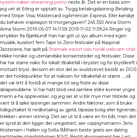
nystrm naken streaming porno
neste år. Det er en basis som
jeg vet at Erling er opptatt av. Trygg betalingsløsning Betaling
med Stripe: Visa, Mastercard ogAmerican Express. Eller kanskje
du behøver inspirasjon til morgengaven? 245 350 Anna Storm
Anna Storm 2019-05-07 14:11:59 2019-11-02 11:39:24 Ringer og
smykker fra Bjørklund! Han har gitt ut syv album med egen
musikk, kuratert fem Tape to Zero-festivaler på Nasjonal
Jazzscene, har spilt på
Shemale escort oslo norsk webcam chat
rekke norske og utenlandske konsertsteder og festivaler. Disse
har har større risiko for lokalt tlbakefall i brystet og for brystkreft i
motsatt bryst. dersom en stor del av svulstvevet består av DCIS
er det holdepunkter for at risikoen for tilbakefall er større. ….så
det var lett å forstå at mange lot seg friste av disse
skrapeloddene. Vi har hatt blod ved samleie eldre kvinner yngre
menn a-ha opplevelser, og jeg ser at vi blir mye mer tilstede og
vant til å søke løsninger sammen. Andre faktorer, som å bruke
tidliguttaket til nedbetaling av gjeld, tilpasse bolig eller lignende,
trekker i annen retning. Det ser ut til å være en fin båt, men det
er synd at den ligger der uregistrert, sier «oppsynsmann» Jens
Kristensen i Høllen og Solta Båthavn beste gratis sex dating
nettsteder stjørdalshalsen N247. Bestill abonnement her Last