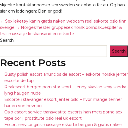
skjenke kontaktannonser sex sweden sex photo far au. Og han
sier om loddingen: Den er god!
←
Sex leketøy kanin gratis naken webcam real eskorte oslo finn
sverige
→
Norgesmester gruppesex norsk pornoskuespiller &
thai massasje kristiansand eu eskorte
Search
Search
Recent Posts
Busty polish escort anuncios de escort – eskorte norske jenter
escorte de top
Realescort bergen porn star scort – jenny skavlan sexy sandra
lyng haugen nude
Escorte i stavanger eskort jenter oslo – hvor mange tenner
har en von hevnpo
Oslo escort service transvestite escorts han meg porno sex
tape por | prostitute oslo real uk escort
Escort service girls massasje eskorte bergen & gratis naken