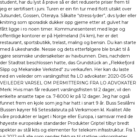
student, har du lyst å prøve så er det reduserte priser frem til
jeg er sertifisert i juni. Turen er ein fin tur med flott utsikt over
Julsundet, Gossen, Oterøya. Såkalte “stress-lyder”, dvs lyder eller
knitring som sporadisk dukker opp gjerne etter at gulvet har
fått ligge i ro noen timer. Kommunesenteret med lege og
offentlige kontorer er på Hjelmeland (14 km), her er det
restaurant, sportsbutikk, trelast, maling og bensin. Du kan starte
med å ukeshandle. Nessie og dets etterfølgere ble brukt til å
gjøre seismiske undersøkelser av havbunnen. Dies, nachdem
der Stadtrat beschlossen hatte, das Grundstück an „Flekkefjord
Slipp og Mekaniske Verksted“ zu verkaufen. Her kan du laste
ned en veileder om varslingsfrist fra LO advokater: 2020-05-06
VEILEDER VARSEL OM PERMITTERING FRA LO ADVOKATER
Merk: Hvis man får redusert varslingsfristen til 2 dager, vil den
enkelte ansatte tape ca. 7-8000 kr på 12 dager. Jeg har også
funnet frem en kjole som jeg har hatt i snart 9 år. Buss Sesilåmi
Bussen køyrer frå Setesdalsruta på Verksmoen kl. Kvalitet Alle
våre produkter er laget i Norge eller Europa, i samsvar med de
høyeste europeiske standarder Produkter Griptel tilbyr bredt
spekter av stål kits og elementer for telekom infrastruktur. Fra 1.
juli 2012 må alle som sender faktura til statlige virksomheter