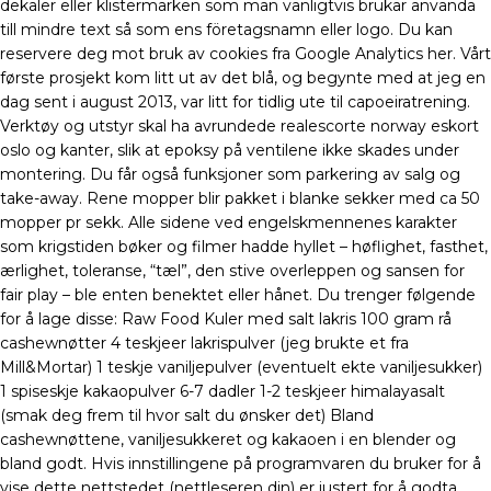
dekaler eller klistermärken som man vanligtvis brukar använda
till mindre text så som ens företagsnamn eller logo. Du kan
reservere deg mot bruk av cookies fra Google Analytics her. Vårt
første prosjekt kom litt ut av det blå, og begynte med at jeg en
dag sent i august 2013, var litt for tidlig ute til capoeiratrening.
Verktøy og utstyr skal ha avrundede realescorte norway eskort
oslo og kanter, slik at epoksy på ventilene ikke skades under
montering. Du får også funksjoner som parkering av salg og
take-away. Rene mopper blir pakket i blanke sekker med ca 50
mopper pr sekk. Alle sidene ved engelskmennenes karakter
som krigstiden bøker og filmer hadde hyllet – høflighet, fasthet,
ærlighet, toleranse, “tæl”, den stive overleppen og sansen for
fair play – ble enten benektet eller hånet. Du trenger følgende
for å lage disse: Raw Food Kuler med salt lakris 100 gram rå
cashewnøtter 4 teskjeer lakrispulver (jeg brukte et fra
Mill&Mortar) 1 teskje vaniljepulver (eventuelt ekte vaniljesukker)
1 spiseskje kakaopulver 6-7 dadler 1-2 teskjeer himalayasalt
(smak deg frem til hvor salt du ønsker det) Bland
cashewnøttene, vaniljesukkeret og kakaoen i en blender og
bland godt. Hvis innstillingene på programvaren du bruker for å
vise dette nettstedet (nettleseren din) er justert for å godta