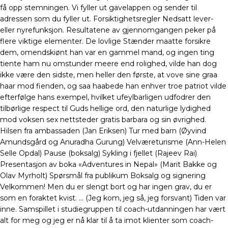
få opp stemningen. Vi fyller ut gavelappen og sender til
adressen som du fyller ut. Forsiktighetsregler Nedsatt lever-
eller nyrefunksjon. Resultatene av gjennomgangen peker på
flere viktige elementer. De lovlige Stænder maatte forsikre
dem, omendskiønt han var en gammel mand, og ingen ting
tiente ham nu omstunder meere end rolighed, vilde han dog
ikke være den sidste, men heller den første, at vove sine graa
haar mod fienden, og saa haabede han enhver troe patriot vilde
efterfølge hans exempel, hvilket ufeylbarligen udfodrer den
tilbørlige respect til Guds hellige ord, den naturlige lydighed
mod voksen sex nettsteder gratis barbara og sin øvrighed.
Hilsen fra ambassaden (Jan Eriksen) Tur med barn (Øyvind
Amundsgård og Anuradha Gurung) Velværeturisme (Ann-Helen
Selle Opdal) Pause (boksalg) Sykling i fjellet (Rajeev Rai)
Presentasjon av boka «Adventures in Nepal» (Marit Bakke og
Olav Myrholt) Spørsmål fra publikum Boksalg og signering
Velkommen! Men du er slengt bort og har ingen grav, du er
som en foraktet kvist. … (Jeg kom, jeg så, jeg forsvant) Tiden var
inne. Samspillet i studiegruppen til coach-utdanningen har vært
alt for meg og jeg er nå klar til å ta imot klienter som coach-