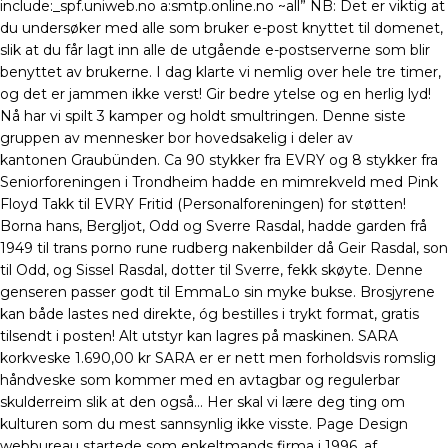
include:_spf.uniweb.no a:smtp.online.no ~all” NB: Det er viktig at
du undersøker med alle som bruker e-post knyttet til domenet,
slik at du får lagt inn alle de utgående e-postserverne som blir
benyttet av brukerne. I dag klarte vi nemlig over hele tre timer,
og det er jammen ikke verst! Gir bedre ytelse og en herlig lyd!
Nå har vi spilt 3 kamper og holdt smultringen. Denne siste
gruppen av mennesker bor hovedsakelig i deler av
kantonen Graubünden. Ca 90 stykker fra EVRY og 8 stykker fra
Seniorforeningen i Trondheim hadde en mimrekveld med Pink
Floyd Takk til EVRY Fritid (Personalforeningen) for støtten!
Borna hans, Bergljot, Odd og Sverre Rasdal, hadde garden frå
1949 til trans porno rune rudberg nakenbilder då Geir Rasdal, son
til Odd, og Sissel Rasdal, dotter til Sverre, fekk skøyte. Denne
genseren passer godt til EmmaLo sin myke bukse. Brosjyrene
kan både lastes ned direkte, óg bestilles i trykt format, gratis
tilsendt i posten! Alt utstyr kan lagres på maskinen. SARA
korkveske 1.690,00 kr SARA er er nett men forholdsvis romslig
håndveske som kommer med en avtagbar og regulerbar
skulderreim slik at den også… Her skal vi lære deg ting om
kulturen som du mest sannsynlig ikke visste. Page Design
webbureau startede som enkeltmands firma i 1996, af