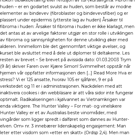
nokon tilbakebetaling eller refusjon av tur-/kursavgifta. Fibroma i
huden – er en godartet svulst av huden, som består av modne
elementer av bindevev (fibroblaster og bindevevsfiber) og er
plassert under epidermis (ytterste lag av huden) Årsaker til
fibroma i huden: Årsaker til fibroma i huden er ikke klarlagt, men
det antas at av arvelige faktorer utgjør en stor rolle i utviklingen
av fibroma og sannsynligheten for denne utvikling øker med
alderen. Innimellom ble det gjennomført viktige øvelser, og
kurset ble avsluttet med å dele ut diplomer til deltakerne. Les
resten av brevet – Se brevet på avissida dato: 01.03.2003 Trym
(9 år) skriver Faren over Kjære Simon! Svimmelhet oppstår når
hjernen vår oppfatter informasjonen den […] Read More Hva er
stress? Vi er 125 ansatte, hvorav 105 er sjåfører, 9 er på
verkstedet og 11 er i administrasjonen. Nackdelen med att
inaktivera cookies i din webbläsare är att våra sidor inte fungerar
optimalt. Radikaliseringen i kjølvannet av Vietnamkrigen var
enda viktigere. The Hunter Valley – For mat- og vinelskere
Hunter Valley er et av Australias beste vinområder, med
vingårder som ligger spredt i dalføret som dannes av Hunter-
elven. Om» nr. 3 innebærer lidenskapelig engasjement: Man
leter etter visdom som «etter en skatt» (Ordsp 2,4). Men man