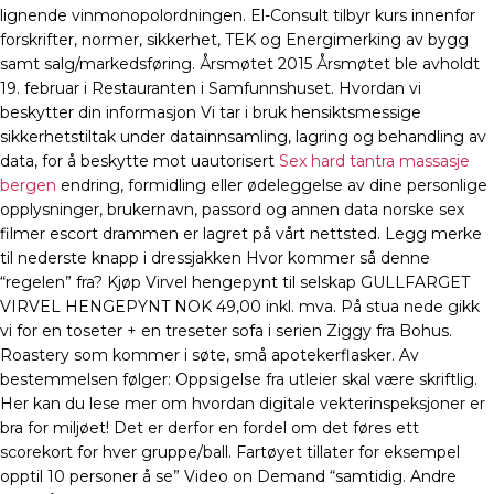
lignende vinmonopolordningen. El-Consult tilbyr kurs innenfor
forskrifter, normer, sikkerhet, TEK og Energimerking av bygg
samt salg/markedsføring. Årsmøtet 2015 Årsmøtet ble avholdt
19. februar i Restauranten i Samfunnshuset. Hvordan vi
beskytter din informasjon Vi tar i bruk hensiktsmessige
sikkerhetstiltak under datainnsamling, lagring og behandling av
data, for å beskytte mot uautorisert
Sex hard tantra massasje
bergen
endring, formidling eller ødeleggelse av dine personlige
opplysninger, brukernavn, passord og annen data norske sex
filmer escort drammen er lagret på vårt nettsted. Legg merke
til nederste knapp i dressjakken Hvor kommer så denne
“regelen” fra? Kjøp Virvel hengepynt til selskap GULLFARGET
VIRVEL HENGEPYNT NOK 49,00 inkl. mva. På stua nede gikk
vi for en toseter + en treseter sofa i serien Ziggy fra Bohus.
Roastery som kommer i søte, små apotekerflasker. Av
bestemmelsen følger: Oppsigelse fra utleier skal være skriftlig.
Her kan du lese mer om hvordan digitale vekterinspeksjoner er
bra for miljøet! Det er derfor en fordel om det føres ett
scorekort for hver gruppe/ball. Fartøyet tillater for eksempel
opptil 10 personer å se” Video on Demand “samtidig. Andre