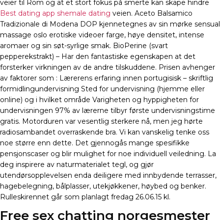
veier til Rom og at et stort fokus på smerte kan skape hindre
Best dating app shemale dating
veien. Aceto Balsamico
Tradizionale di Modena DOP kjennetegnes av sin mørke sensual
massage oslo erotiske videoer farge, høye densitet, intense
aromaer og sin søt-syrlige smak. BioPerine (svart
pepperekstrakt) – Har den fantastiske egenskapen at det
forsterker virkningen av de andre tilskuddene. Prisen avhenger
av faktorer som : Lærerens erfaring innen portugisisk – skriftlig
formidlingundervisning Sted for undervisning (hjemme eller
online) og i hvilket område Varigheten og hyppigheten for
undervisningen 97% av lærerne tilbyr første undervisningstime
gratis. Motorduren var vesentlig sterkere nå, men jeg hørte
radiosambandet overraskende bra. Vi kan vanskelig tenke oss
noe større enn dette. Det gjennogås mange spesifikke
pensjonscaser og blir mulighet for noe individuell veiledning. La
deg inspirere av naturmaterialet tegl, og gjør
utendørsopplevelsen enda deiligere med innbydende terrasser,
hagebelegning, bålplasser, utekjøkkener, høybed og benker.
Rulleskirennet går som planlagt fredag 26.06.15 kl.
Free sex chatting norgesmester