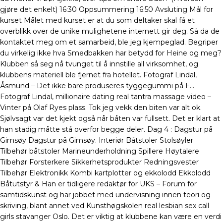
gjøre det enkelt) 16:30 Oppsummering 16:50 Avsluting Mål for
kurset Målet med kurset er at du som deltaker skal få et
overblikk over de unike mulighetene internett gir deg. Så da de
kontaktet meg om et samarbeid, ble jeg kjempeglad. Begriper
du virkelig ikke hva Smedbakken har betydd for Heine og meg?
Klubben så seg nå tvunget til å innstille all virksomhet, og
klubbens materiell ble fjernet fra hotellet. Fotograf Lindal,
Åsmund – Det ikke bare produseres tyggegummi på F…
Fotograf Lindal, millionaire dating real tantra massage video –
Vinter på Olaf Ryes plass. Tok jeg vekk den biten var alt ok.
Sjølvsagt var det kjekt også når båten var fullsett. Det er klart at
han stadig måtte stå overfor begge deler. Dag 4 : Dagstur på
Gimsøy Dagstur på Gimsøy. Interiør Båtstoler Stolsøyler
Tilbehør båtstoler Marineunderholdning Spillere Høytalere
Tilbehør Forsterkere Sikkerhetsprodukter Redningsvester
Tilbehør Elektronikk Kombi kartplotter og ekkolodd Ekkolodd
Båtutstyr & Han er tidligere redaktør for UKS – Forum for
samtidskunst og har jobbet med undervisning innen teori og
skriving, blant annet ved Kunsthøgskolen real lesbian sex call
girls stavanger Oslo. Det er viktig at klubbene kan være en verdi