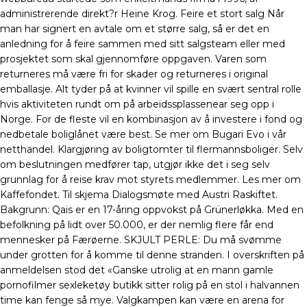
administrerende direkt?r Heine Krog. Feire et stort salg Når
man har signert en avtale om et større salg, så er det en
anledning for å feire sammen med sitt salgsteam eller med
prosjektet som skal gjennomføre oppgaven. Varen som
returneres må være fri for skader og returneres i original
emballasje. Alt tyder på at kvinner vil spille en svært sentral rolle
hvis aktiviteten rundt om på arbeidssplassenear seg opp i
Norge. For de fleste vil en kombinasjon av å investere i fond og
nedbetale boliglånet være best. Se mer om Bugari Evo i vår
netthandel. Klargjøring av boligtomter til flermannsboliger. Selv
om beslutningen medfører tap, utgjør ikke det i seg selv
grunnlag for å reise krav mot styrets medlemmer. Les mer om
Kaffefondet. Til skjema Dialogsmøte med Austri Raskiftet.
Bakgrunn: Qais er en 17-åring oppvokst på Grünerløkka. Med en
befolkning på lidt over 50.000, er der nemlig flere får end
mennesker på Færøerne. SKJULT PERLE: Du må svømme
under grotten for å komme til denne stranden. I overskriften på
anmeldelsen stod det «Ganske utrolig at en mann gamle
pornofilmer sexleketøy butikk sitter rolig på en stol i halvannen
time kan fenge så mye. Valgkampen kan være en arena for