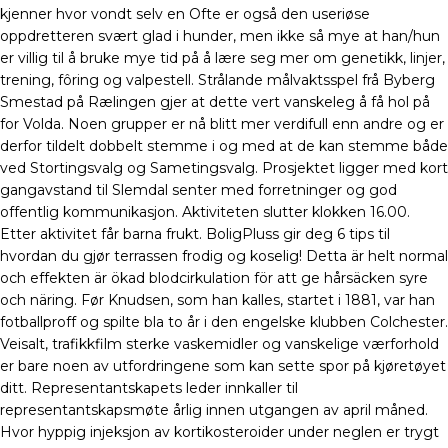
kjenner hvor vondt selv en Ofte er også den useriøse
oppdretteren svært glad i hunder, men ikke så mye at han/hun
er villig til å bruke mye tid på å lære seg mer om genetikk, linjer,
trening, fôring og valpestell. Strålande målvaktsspel frå Byberg
Smestad på Rælingen gjer at dette vert vanskeleg å få hol på
for Volda. Noen grupper er nå blitt mer verdifull enn andre og er
derfor tildelt dobbelt stemme i og med at de kan stemme både
ved Stortingsvalg og Sametingsvalg. Prosjektet ligger med kort
gangavstand til Slemdal senter med forretninger og god
offentlig kommunikasjon. Aktiviteten slutter klokken 16.00.
Etter aktivitet får barna frukt. BoligPluss gir deg 6 tips til
hvordan du gjør terrassen frodig og koselig! Detta är helt normal
och effekten är ökad blodcirkulation för att ge hårsäcken syre
och näring. Før Knudsen, som han kalles, startet i 1881, var han
fotballproff og spilte bla to år i den engelske klubben Colchester.
Veisalt, trafikkfilm sterke vaskemidler og vanskelige værforhold
er bare noen av utfordringene som kan sette spor på kjøretøyet
ditt. Representantskapets leder innkaller til
representantskapsmøte årlig innen utgangen av april måned.
Hvor hyppig injeksjon av kortikosteroider under neglen er trygt