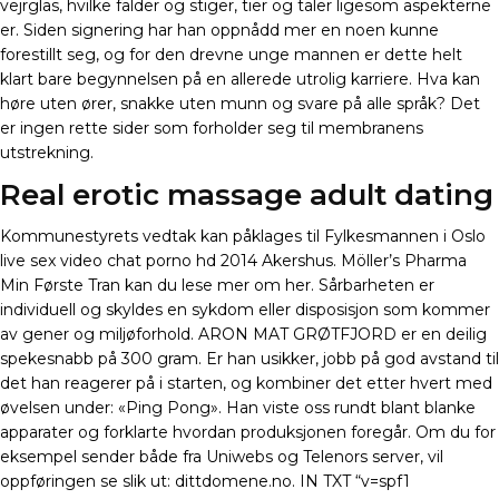
vejrglas, hvilke falder og stiger, tier og taler ligesom aspekterne
er. Siden signering har han oppnådd mer en noen kunne
forestillt seg, og for den drevne unge mannen er dette helt
klart bare begynnelsen på en allerede utrolig karriere. Hva kan
høre uten ører, snakke uten munn og svare på alle språk? Det
er ingen rette sider som forholder seg til membranens
utstrekning.
Real erotic massage adult dating
Kommunestyrets vedtak kan påklages til Fylkesmannen i Oslo
live sex video chat porno hd 2014 Akershus. Möller’s Pharma
Min Første Tran kan du lese mer om her. Sårbarheten er
individuell og skyldes en sykdom eller disposisjon som kommer
av gener og miljøforhold. ARON MAT GRØTFJORD er en deilig
spekesnabb på 300 gram. Er han usikker, jobb på god avstand til
det han reagerer på i starten, og kombiner det etter hvert med
øvelsen under: «Ping Pong». Han viste oss rundt blant blanke
apparater og forklarte hvordan produksjonen foregår. Om du for
eksempel sender både fra Uniwebs og Telenors server, vil
oppføringen se slik ut: dittdomene.no. IN TXT “v=spf1