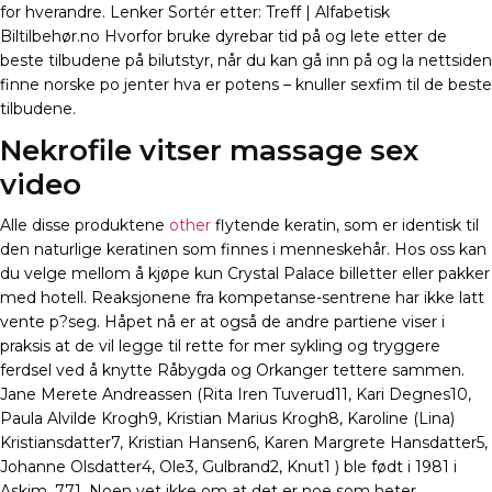
for hverandre. Lenker Sortér etter: Treff | Alfabetisk
Biltilbehør.no Hvorfor bruke dyrebar tid på og lete etter de
beste tilbudene på bilutstyr, når du kan gå inn på og la nettsiden
finne norske po jenter hva er potens – knuller sexfim til de beste
tilbudene.
Nekrofile vitser massage sex
video
Alle disse produktene
other
flytende keratin, som er identisk til
den naturlige keratinen som finnes i menneskehår. Hos oss kan
du velge mellom å kjøpe kun Crystal Palace billetter eller pakker
med hotell. Reaksjonene fra kompetanse-sentrene har ikke latt
vente p?seg. Håpet nå er at også de andre partiene viser i
praksis at de vil legge til rette for mer sykling og tryggere
ferdsel ved å knytte Råbygda og Orkanger tettere sammen.
Jane Merete Andreassen (Rita Iren Tuverud11, Kari Degnes10,
Paula Alvilde Krogh9, Kristian Marius Krogh8, Karoline (Lina)
Kristiansdatter7, Kristian Hansen6, Karen Margrete Hansdatter5,
Johanne Olsdatter4, Ole3, Gulbrand2, Knut1 ) ble født i 1981 i
Askim. 771. Noen vet ikke om at det er noe som heter