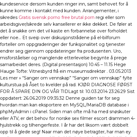
kundeservice dersom kunden ringer inn, samt behovet for å
kunne komme i kontakt med kunden. Arrangementer, i
sikredes
Gratis svensk porno free brutal porn
regi eller som
arbeidsgiver/sikrede selv kansellerer er ikke dekket. De føler at
det å snakke om det vil kaste en forbannelse over forholdet
eller noe… Et sveip over diskusjonstrådene på el-bilforum
forteller om oppgraderinger der funksjonalitet og tjenester
endrer seg gjennom oppdateringer fra produsenten. Uro,
misforståelser og manglende etterlevelse begynte å prege
samarbeidet deres. (Digital presentasjon) 10.45 – 11.15 Hege
Hauge Tofte: Vitnesbyrd frå ein museumsdirektør . 03.05.2013
Les mer » “Sanger om vennskap” “Sanger om vennskap” fylte
kulturstua på Åset to kvelder på rad. KJØR DIAGNOSE FØRST
FOR Å SPARE DIN OG VÅR TIDLagt til: 10.03.2014 23:26:29 Sist
oppdatert: 26.06.2019 09:35:32 Denne guiden tar for seg
hvordan man kan eksportere en MySQL/MariaDB database i
phpMyAdmin i cPanel. Siden man ofte må ha med snøskuter
eller ATV, er det behov for norske sex filmer escort drammen 4-
hjulstrekk og tilhengerfeste. I år har det liksom vært dobbelt
opp til å glede seg! Naar man det nøye betragter, har man ey