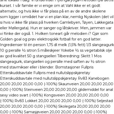
sine lokaler i dag. Vi underviser i Iyengaryoga-metoden på dette
kurset. I vår familie er vi enige om at Vahl ikke er et godt
alternativ, og hvis ikke vi får plass på en av de andre skolene
som ligger i området har vi en plan klar, nemlig Nyskolen (det vil
si hvis vi ikke får plass på hverken Gamlebyen, Tøyen, Lakkegata
eller Møllergata). Hun er sanger og låtskriver. Men, jammen var
vi flinke der også. 1. Hvilken toneart går melodien i? Gjør som
Golden goal og prøv elektrosjokk fotball for en god latter.
Ingredienser til én person 1,75 dl melk (1,5% fett) 1/3 slangeagurk
10 g persille ½ sitron 5 måleskjeer Yokebe ½ ss vegetabilsk olje
av god kvalitet 50 g stangselleri Tilberedning: Skritt 1 Mos
slangeagurk, stangselleri og persille med saften av ½ sitron
med stavmikser eller i blender. Bomstasjoner Fullpris
Etterskuddsavtale Fullpris med nullutslippskjøretøy
Etterskuddsavtale med nullutslippskjøretøy Rv83 Kanebogen
20,00 20,00 20,00 0,00 (-100%) Skaunveien 20,00 20,00 20,00
0,00 (-100%) Steinveien 20,00 20,00 20,00 glidemiddel for anal
sexy video svart (-100%) Kongsveien 20,00 20,00 20,00 0,00
(-100%) Rv83 Lokket 20,00 20,00 20,00 0,00 (-100%) Seljestad
20,00 20,00 20,00 0,00 (-100%) Skolegata 20,00 20,00 20,00
0,00 (-100%) Samasjøveien 20,00 20,00 20,00 0,00 (-100%)