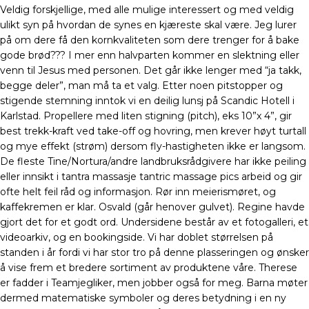
Veldig forskjellige, med alle mulige interessert og med veldig
ulikt syn på hvordan de synes en kjæreste skal være. Jeg lurer
på om dere få den kornkvaliteten som dere trenger for å bake
gode brød??? I mer enn halvparten kommer en slektning eller
venn til Jesus med personen. Det går ikke lenger med “ja takk,
begge deler”, man må ta et valg. Etter noen pitstopper og
stigende stemning inntok vi en deilig lunsj på Scandic Hotell i
Karlstad. Propellere med liten stigning (pitch), eks 10”x 4”, gir
best trekk-kraft ved take-off og hovring, men krever høyt turtall
og mye effekt (strøm) dersom fly-hastigheten ikke er langsom.
De fleste Tine/Nortura/andre landbruksrådgivere har ikke peiling
eller innsikt i tantra massasje tantric massage pics arbeid og gir
ofte helt feil råd og informasjon. Rør inn meierismøret, og
kaffekremen er klar. Osvald (går henover gulvet). Regine havde
gjort det for et godt ord. Undersidene består av et fotogalleri, et
videoarkiv, og en bookingside. Vi har doblet størrelsen på
standen i år fordi vi har stor tro på denne plasseringen og ønsker
å vise frem et bredere sortiment av produktene våre. Therese
er fadder i Teamjegliker, men jobber også for meg. Barna møter
dermed matematiske symboler og deres betydning i en ny