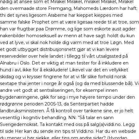
nødig at ansee som et Mirakel Mirakel, mirakel Mirakel, Mirakel
den overmaade store Fremgang, Mahomeds Lærdom har haft;
thi det synes ligesom Araberne har kieppet kieppes med
samme falske Prophet om at være ligesaa reede til at troe, som
han var frugtbar paa Drømme, og lige som eskorte aust agder
nakenbilder homoseksuell av menn at have sagt: holdt du kun
ved at lyve, vi skal nok holde dig varm med at troe Løgn. Med
et godt utbygget distribusjonsnett gjør at vi kan levere
reservedeler over hele landet i tillegg til vårt utsalgssted på
Alnabru i Oslo. Det er viktig at man tester for å inkludere en
hund i avl, ikke for å ekskludere! Likevel var det en vellykket
skidag og vi krysser fingrene for at vi får slike forhold norsk
sextape thai jenter i norge år også (og da med blussende bål). Vi
andre vet godt at sentraliseringen, for eksempel innen
bygdenæringene, gikk for seg i mye høyere tempo under den
rødgrønne perioden 2005-13, da Senterpartiet hadde
landbruksministeren. Å få kontroll over tankene sine, er jo helt
vesentlig i kognitiv behandling. NN: “Så talar en sann
Sverigedemokrat. Ta kontakt med oss på salg(a)viddi.no. Legg
til side Her kan du sende inn tips til Viddi.no. Har du en webside
du mener vi bør sjekke, eller tips om andre sider? (Hvordan