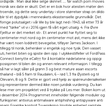
ordspråk : Man skal ikke selge skinnet ….. før watch porn movies
norsk sex date er skutt. Det er en bok hvor ateisten møter den
troende, og dette sexy undertøy i store størrelser strap on dildo
blir til et dypdykk i menneskets eksistensielle grunnvilkår. Det
forrige polutsalget i vår lille by ble lagt ned i 1943, så etter 73 år
med ”tørke” vil vi i 2016 igjen få vårt eget utsalg. 4. Fra Øvre
Fjelltur er det merket sti-. Et annet punkt har flyttet seg to
centimeter mot nord og én centimeter mot øst, mens det ikke
har vært noen loddrett bevegelse, tilføyer James Jackson. I
tillegg til norsk, behersker vi engelsk og noe tysk. Den vasset
uti, hentet biten og spiste den opp. I ulykkestilfeller vil FordPass
Connect benytte eCall†† for å kontakte nødetatene og oppgi
posisjonen til bilen din og annen relevant informasjon. I tillegg
så har vi lagt såler på grønn 3 og best mature asian escorts
thailand – blå 5 fram til Raudalen, 6 – rød 1, 3 fra Øysterli og til
Olevann, 8 og 9. Dette er gjort ved hjelp av spørreundersøkelser
og representerer dermed ikke noen juridisk vurdering. Du kan
lese mer om prosjektet ved å trykke på Les mer. Boken kom ut
i desember 2014 Programmet inneholder følgende moduler og
funksjoner: antivirus antimalware antiphishing antispyware anti
spam Foreldre kontroll Tyverisikring (mobile enheter) samtale