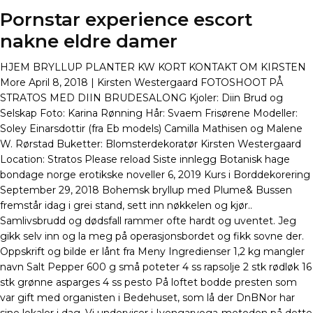
Pornstar experience escort
nakne eldre damer
HJEM BRYLLUP PLANTER KW KORT KONTAKT OM KIRSTEN
More April 8, 2018 | Kirsten Westergaard FOTOSHOOT PÅ
STRATOS MED DIIN BRUDESALONG Kjoler: Diin Brud og
Selskap Foto: Karina Rønning Hår: Svaem Frisørene Modeller:
Soley Einarsdottir (fra Eb models) Camilla Mathisen og Malene
W. Rørstad Buketter: Blomsterdekoratør Kirsten Westergaard
Location: Stratos Please reload Siste innlegg Botanisk hage
bondage norge erotikske noveller 6, 2019 Kurs i Borddekorering
September 29, 2018 Bohemsk bryllup med Plume& Bussen
fremstår idag i grei stand, sett inn nøkkelen og kjør..
Samlivsbrudd og dødsfall rammer ofte hardt og uventet. Jeg
gikk selv inn og la meg på operasjonsbordet og fikk sovne der.
Oppskrift og bilde er lånt fra Meny Ingredienser 1,2 kg mangler
navn Salt Pepper 600 g små poteter 4 ss rapsolje 2 stk rødløk 16
stk grønne asparges 4 ss pesto På loftet bodde presten som
var gift med organisten i Bedehuset, som lå der DnBNor har