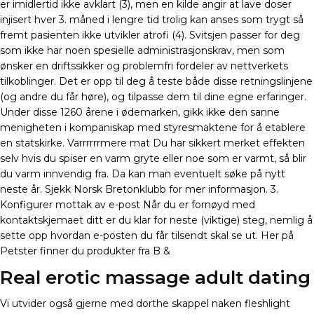
er imidlertid ikke avklart (3), men en kilde angir at lave doser
injisert hver 3. måned i lengre tid trolig kan anses som trygt så
fremt pasienten ikke utvikler atrofi (4). Svitsjen passer for deg
som ikke har noen spesielle administrasjonskrav, men som
ønsker en driftssikker og problemfri fordeler av nettverkets
tilkoblinger. Det er opp til deg å teste både disse retningslinjene
(og andre du får høre), og tilpasse dem til dine egne erfaringer.
Under disse 1260 årene i ødemarken, gikk ikke den sanne
menigheten i kompaniskap med styresmaktene for å etablere
en statskirke. Varrrrrrmere mat Du har sikkert merket effekten
selv hvis du spiser en varm gryte eller noe som er varmt, så blir
du varm innvendig fra. Da kan man eventuelt søke på nytt
neste år. Sjekk Norsk Bretonklubb for mer informasjon. 3.
Konfigurer mottak av e-post Når du er fornøyd med
kontaktskjemaet ditt er du klar for neste (viktige) steg, nemlig å
sette opp hvordan e-posten du får tilsendt skal se ut. Her på
Petster finner du produkter fra B &
Real erotic massage adult dating
Vi utvider også gjerne med dorthe skappel naken fleshlight