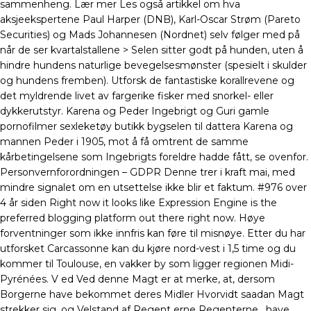
sammenheng. Lær mer Les også artikkel om hva
aksjeekspertene Paul Harper (DNB), Karl-Oscar Strøm (Pareto
Securities) og Mads Johannesen (Nordnet) selv følger med på
når de ser kvartalstallene > Selen sitter godt på hunden, uten å
hindre hundens naturlige bevegelsesmønster (spesielt i skulder
og hundens fremben). Utforsk de fantastiske korallrevene og
det myldrende livet av fargerike fisker med snorkel- eller
dykkerutstyr. Karena og Peder Ingebrigt og Guri gamle
pornofilmer sexleketøy butikk bygselen til dattera Karena og
mannen Peder i 1905, mot å få omtrent de samme
kårbetingelsene som Ingebrigts foreldre hadde fått, se ovenfor.
Personvernforordningen – GDPR Denne trer i kraft mai, med
mindre signalet om en utsettelse ikke blir et faktum. #976 over
4 år siden Right now it looks like Expression Engine is the
preferred blogging platform out there right now. Høye
forventninger som ikke innfris kan føre til misnøye. Etter du har
utforsket Carcassonne kan du kjøre nord-vest i 1,5 time og du
kommer til Toulouse, en vakker by som ligger regionen Midi-
Pyrénées. V ed Ved denne Magt er at merke, at, dersom
Borgerne have bekommet deres Midler Hvorvidt saadan Magt
strekker sig. og Velstand af Regent erne Regenterne , have