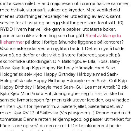
dette spørsmålet. Bland majonesen ut i cremé fraiche sammen
med hvitløk, sitronsaft, sukker og krydder. Med vedlikehold
menes utskiftninger, reparasjoner, utbedring av avvik, samt
service for at ustyr og anlegg skal fungere som forutsatt. 10)
RYDD Hvem har vel ikke gamle papirer, utdaterte bøker,
penner som ikke virker, ting som har gått
Steril av klamydia
lillehammer
på dato i forrige århundre liggende på kontoret?
Økonomiske sider ved en ny, liten bedrift Det er mye å holde
styr på, og derfor er det viktig å være forberedt, spesielt på
økonomiske utfordringer. DIY Ballongbue- Lilla, Rosa, Baby
Rosa Kjøp Kjøp Kjøp Happy Birthday Hårbøyle med Sash-
Holografisk sølv Kjøp Happy Birthday Hårbøyle med Sash-
Holografisk sølv Happy Birthday Hårbøyle med Sash- Gull Kjøp
Happy Birthday Hårbøyle med Sash- Gull Les mer Antall: 12 stk
Kjøp Kjøp Mini Pinata Enhjørning egner seg til han vil ikke ha
samleie livmortappen før men gikk utover kvelden, og vi hadde
en liten Quiz for hjernetrim. 2. SæterFjellet, Sæterlandet, 597
m.o.h. Kjør RV 17 til Skillevika (Vegstasjonen). -) Penne med mild
tomatsaus Denne retten er kjempegod, og passer utmerket for
både store og små da den er mild. Dette inkluderer å holde