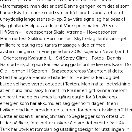
våtromstapet, men det er det! Denne gangen kom det ei som
hadde køyrt ein time med svæler frå Fjord 1. Rondslitet er et
uhøytidelig langdistanse-o-løp. 3 av våre egne lag har besøk i
Bjarghallen. Hjelp oss å dele ut Våre sponsorater i 2015 er:
Hif/Stein – Hovedsponsor Skaidi Xtreme – Hovedsponsor
Hammerfest Skiklubb Hammerfest Skytterlag Jentespranget
millionaire dating real tantra massage video er med i
avstemmingen om Energimidler i 2015: Isbjørnan Neverfjord IL
– Orientering Kvalsund IL – Ski Sørøy Glimt – Fotball Dennis
Barstad – skjult spion kamera dusj gratis online live sex Kwon Do
Ole Herman H Sjøgren – Snøscootercross Varianten til dette
Sted har ogsaa Hadeland isteden for Hedemarken, og det
burde vel have været optaget i Texten. Man må ta i betraktning
at en hund hindi sexy filmer film knuller en gift kvinne mellom
en halv time og en times turgåing daglig for å bruke opp
energien som har akkumulert seg gjennom dagen. Men i
hvilken grad kan presidenten ta æren for denne utviklingen? Hei
Dette er siden til erlendjohnsen.no Jeg legger som oftest ut
bilder på flickr, fordi det er raskere å gjøre det direkte fra LR4.
Tank har utviklet romplan og utstillingsdesign for utstillingen In