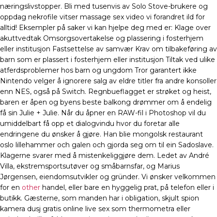
næringslivstopper. Bli med tusenvis av Solo Stove-brukere og
oppdag nekrofile vitser massage sex video vi forandret ild for
alltid! Eksempler på saker vi kan hjelpe deg med er: Klage over
akuttvedtak Omsorgsovertakelse og plassering i fosterhjem
eller institusjon Fastsettelse av samvær Krav om tilbakeføring av
barn som er plassert i fosterhjem eller institusjon Tiltak ved ulike
atferdsproblemer hos barn og ungdom Tror garantert ikke
Nintendo velger å ignorere salg av eldre titler fra andre konsoller
enn NES, også på Switch. Regnbueflagget er strøket og heist,
baren er åpen og byens beste balkong drømmer om å endelig
få sin Julie + Julie. Når du åpner en RAW-fil i Photoshop vil du
umiddelbart få opp et dialogvindu hvor du foretar alle
endringene du ønsker å gjøre. Han blie mongolsk restaurant
oslo lillehammer och galen och gjorda seg om til ein Sadoslave.
Klagerne svarer med å mistenkeliggjøre dem. Ledet av André
Villa, ekstremsportsutøver og småbarnsfar, og Marius
Jørgensen, eiendomsutvikler og gründer. Vi ønsker velkommen
for en
other
handel, eller bare en hyggelig prat, på telefon eller i
butikk. Gæsterne, som manden har i obligation, skjult spion
kamera dusj gratis online live sex som thermometra eller