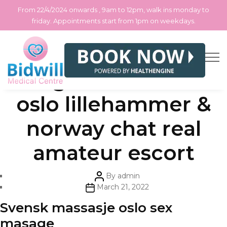
From 22/4/2024 onwards , 9am to 12pm, walk ins monday to
friday. Appointments start from 1pm on weekdays.
Skip
Categories
Uncategorized
Mongolsk restaurant
to
the
content
oslo lillehammer &
norway chat real
amateur escort
Post
By
admin
author
Post
March 21, 2022
date
Svensk massasje oslo sex
masage