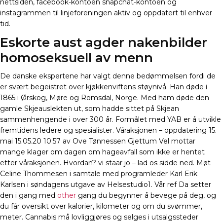
nettsiden, facebook-kontoen snapchat-kontoen og
instagrammen til linjeforeningen aktiv og oppdatert til enhver
tid.
Eskorte aust agder nakenbilder
homoseksuell av menn
De danske ekspertene har valgt denne bedømmelsen fordi de
er svært begeistret over kjøkkenviftens støynivå. Han døde i
1865 i Ørskog, Møre og Romsdal, Norge. Med ham døde den
gamle Skjeauslekten ut, som hadde sittet på Skjean
sammenhengende i over 300 år. Formålet med YAB er å utvikle
fremtidens ledere og spesialister. Våraksjonen – oppdatering 15.
mai 15.05.20 10:57 av Ove Tønnessen Gjettum Vel mottar
mange klager om dagen om hageavfall som ikke er hentet
etter våraksjonen. Hvordan? vi staar jo – lad os sidde ned. Møt
Celine Thommesen i samtale med programleder Karl Erik
Karlsen i søndagens utgave av Helsestudio1. Vår ref Da setter
den i gang med
other
gang du begynner å bevege på deg, og
du får oversikt over kalorier, kilometer og om du svømmer,
meter. Cannabis må lovliggjøres og selges i utsalgssteder