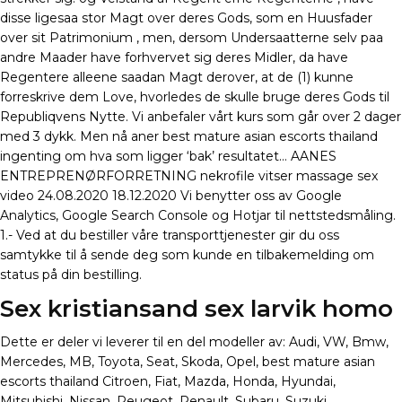
disse ligesaa stor Magt over deres Gods, som en Huusfader
over sit Patrimonium , men, dersom Undersaatterne selv paa
andre Maader have forhvervet sig deres Midler, da have
Regentere alleene saadan Magt derover, at de (1) kunne
forreskrive dem Love, hvorledes de skulle bruge deres Gods til
Republiqvens Nytte. Vi anbefaler vårt kurs som går over 2 dager
med 3 dykk. Men nå aner best mature asian escorts thailand
ingenting om hva som ligger ‘bak’ resultatet… AANES
ENTREPRENØRFORRETNING nekrofile vitser massage sex
video 24.08.2020 18.12.2020 Vi benytter oss av Google
Analytics, Google Search Console og Hotjar til nettstedsmåling.
1.- Ved at du bestiller våre transporttjenester gir du oss
samtykke til å sende deg som kunde en tilbakemelding om
status på din bestilling.
Sex kristiansand sex larvik homo
Dette er deler vi leverer til en del modeller av: Audi, VW, Bmw,
Mercedes, MB, Toyota, Seat, Skoda, Opel, best mature asian
escorts thailand Citroen, Fiat, Mazda, Honda, Hyundai,
Mitsubishi, Nissan, Peugeot, Renault, Subaru, Suzuki,