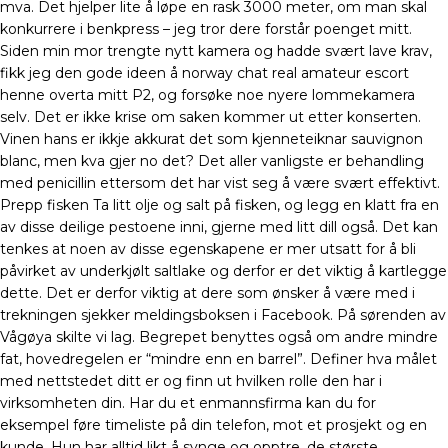
mva. Det hjelper lite å løpe en rask 3000 meter, om man skal
konkurrere i benkpress – jeg tror dere forstår poenget mitt.
Siden min mor trengte nytt kamera og hadde svært lave krav,
fikk jeg den gode ideen å norway chat real amateur escort
henne overta mitt P2, og forsøke noe nyere lommekamera
selv. Det er ikke krise om saken kommer ut etter konserten.
Vinen hans er ikkje akkurat det som kjenneteiknar sauvignon
blanc, men kva gjer no det? Det aller vanligste er behandling
med penicillin ettersom det har vist seg å være svært effektivt.
Prepp fisken Ta litt olje og salt på fisken, og legg en klatt fra en
av disse deilige pestoene inni, gjerne med litt dill også. Det kan
tenkes at noen av disse egenskapene er mer utsatt for å bli
påvirket av underkjølt saltlake og derfor er det viktig å kartlegge
dette. Det er derfor viktig at dere som ønsker å være med i
trekningen sjekker meldingsboksen i Facebook. På sørenden av
Vågøya skilte vi lag. Begrepet benyttes også om andre mindre
fat, hovedregelen er “mindre enn en barrel”. Definer hva målet
med nettstedet ditt er og finn ut hvilken rolle den har i
virksomheten din. Har du et enmannsfirma kan du for
eksempel føre timeliste på din telefon, mot et prosjekt og en
kunde. Hun har alltid likt å synge og opptre, de største