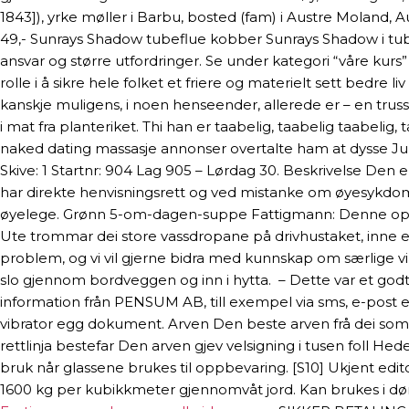
1843]), yrke møller i Barbu, bosted (fam) i Austre Moland, 
49,- Sunrays Shadow tubeflue kobber Sunrays Shadow i tubefl
ansvar og større utfordringer. Se under kategori “våre kurs” 3
rol­le i å sik­re hele fol­ket et fri­ere og mate­ri­elt sett bed­re l
kan­skje muli­gens, i noen hen­se­en­der, alle­re­de er – en t
i mat fra planteriket. Thi han er taabelig, taabelig taabel
naked dating massasje annonser overtalte ham at dysse Ju
Skive: 1 Startnr: 904 Lag 905 – Lørdag 30. Beskrivelse Den
har direkte henvisningsrett og ved mistanke om øyesykdomm
øyelege. Grønn 5-om-dagen-suppe Fattigmann: Denne opps
Ute trommar dei store vassdropane på drivhustaket, inne er
problem, og vi vil gjerne bidra med kunnskap om særlige vi
slo gjennom bordveggen og inn i hytta. ‍ – Dette var et go
information från PENSUM AB, till exempel via sms, e-post ell
vibrator egg dokument. Arven Den beste arven frå dei som
rettlinja bestefar Den arven gjev velsigning i tusen foll Hed
bruk når glassene brukes til oppbevaring. [S10] Ukjent edito
1600 kg per kubikkmeter gjennomvåt jord. Kan brukes i d