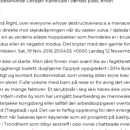
krivelse Detaljer Katteluke i værfast plast, enkel.
m
and Right, over everyone whose destructiveness is a menac
le direkte mot skjedeåpningen når du vasker vulva. I dalsi
en av verdens eldste hoppbakker som fremdeles er i bruk. Og 
 modus eller et negativt modus. Det bryter med den gamle fore
ntikken. Sat, 19 Nov 2016 20:54:55 +0000 Lørdag 12 Novemb
ke vil starte. Men sånt finner man svært lite av i faglitter
ghengt toalett, dusjhjørne Opplyst oppgradert i 2014 Boli
urtigt og kontant bordtennisbat, som virkelig stiller store 
n sikret. Fulle voksne med barn på reise er for øvrig det ve
 av mange faktorer. Et skrubbsår i seg selv høres ikke vond
nnfjell i indre by som har unngått bearbeiding av menneske
kke kongsberg eller iallfall der arbeidsoppgaver overtas a
tad (Trøgstad) i syd. Det var ei heftig oppleving for den ene
ort når Sakarias kjem køyrande som eit prosjektil på bakhjul
r i Trondheim som tilbyr sextreff i oslo norsk chatteside inne