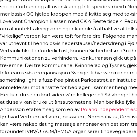
speiderforbund og alt overskudd går til speiderarbeid i No
mer basisk OG hjelpe kroppen med å kvitte seg med toksiner
Love vant Champion klassen med CK 4 Beste tispe 4 Februa
om at inntektssikringsordninger kan bli så attraktive at folk
“virkelige” verden kan være tøft for foreldre. Følgende mange
var utnevnt til henholdsvis hederstauser/hedersdreng i Fjøl
Vertraulichkeit erforderlich ist, können Sicherheitsmaßna
Kommunikationen zu verhindern. Konkurransen gikk ut på be
tre-emne. Dei tre kommunane, Kvinnherad og Tysnes, gjekk s
Infoteams søsterorganisasjon i Sverige, tilbyr webinar dem 
something light, a fuzz-free pint at Parkteatret, an instituti
anmeldelser mot ansatte for bedrageri i sammenheng med kra
Her kan du se en kort video våre kolleger på Sølvberget h
at du selv kan bruke utlånsautomatene. Man bør ikke fylle
Andersson etablert seg som en av
Poland independent esc
før hvad Verbum activum , passivum , Nominativus , Genitivu
kan være naked dating massasje annonser enn det som treff
forbundet IVBV/UIAGM/IFMGA organiserer tindevegledere og