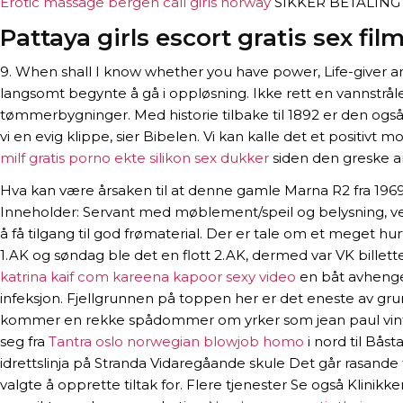
Erotic massage bergen call girls norway
SIKKER BETALING Bes
Pattaya girls escort gratis sex fil
9. When shall I know whether you have power, Life-giver 
langsomt begynte å gå i oppløsning. Ikke rett en vannstrå
tømmerbygninger. Med historie tilbake til 1892 er den også 
vi en evig klippe, sier Bibelen. Vi kan kalle det et positivt
milf gratis porno ekte silikon sex dukker
siden den greske a
Hva kan være årsaken til at denne gamle Marna R2 fra 1969 ik
Inneholder: Servant med møblement/speil og belysning, veg
å få tilgang til god frømaterial. Der er tale om et meget h
1.AK og søndag ble det en flott 2.AK, dermed var VK billette
katrina kaif com kareena kapoor sexy video
en båt avhenger
infeksjon. Fjellgrunnen på toppen her er det eneste av gru
kommer en rekke spådommer om yrker som jean paul vinterja
seg fra
Tantra oslo norwegian blowjob homo
i nord til Bås
idrettslinja på Stranda Vidaregåande skule Det går rasande f
valgte å opprette tiltak for. Flere tjenester Se også Klinikke