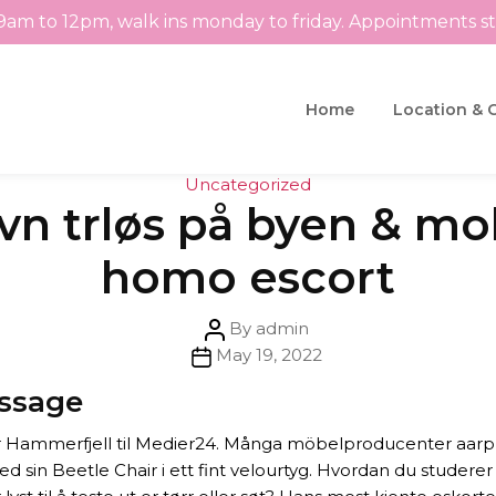
9am to 12pm, walk ins monday to friday. Appointments s
Home
Location & 
Categories
Uncategorized
vn trløs på byen & mol
homo escort
Post
By
admin
Post
author
May 19, 2022
date
assage
 sier Hammerfjell til Medier24. Många möbelproducenter aarp
ed sin Beetle Chair i ett fint velourtyg. Hvordan du studere