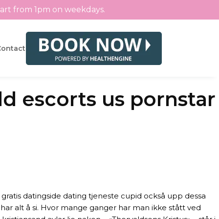
tart from 1pm on weekdays.
Contact
d escorts us pornstar
 gratis datingside dating tjeneste cupid också upp dessa
r har alt å si. Hvor mange ganger har man ikke stått ved