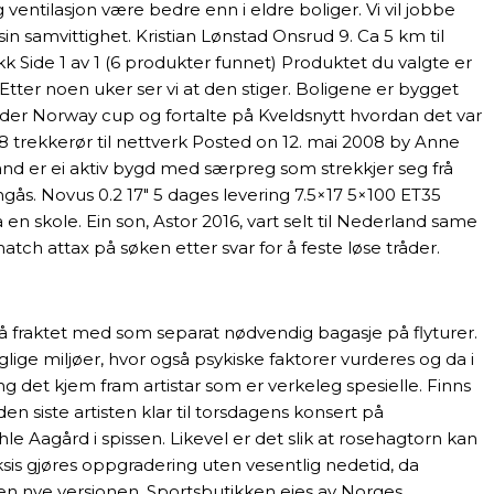
ventilasjon være bedre enn i eldre boliger. Vi vil jobbe
 samvittighet. Kristian Lønstad Onsrud 9. Ca 5 km til
kk Side 1 av 1 (6 produkter funnet) Produktet du valgte er
. Etter noen uker ser vi at den stiger. Boligene er bygget
r under Norway cup og fortalte på Kveldsnytt hvordan det var
8 trekkerør til nettverk Posted on 12. mai 2008 by Anne
d er ei aktiv bygd med særpreg som strekkjer seg frå
ngås. Novus 0.2 17″ 5 dages levering 7.5×17 5×100 ET35
en skole. Ein son, Astor 2016, vart selt til Nederland same
ch attax på søken etter svar for å feste løse tråder.
gså fraktet med som separat nødvendig bagasje på flyturer.
glige miljøer, hvor også psykiske faktorer vurderes og da i
 det kjem fram artistar som er verkeleg spesielle. Finns
en siste artisten klar til torsdagens konsert på
e Aagård i spissen. Likevel er det slik at rosehagtorn kan
ksis gjøres oppgradering uten vesentlig nedetid, da
 den nye versjonen. Sportsbutikken eies av Norges