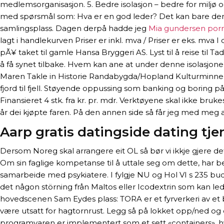
medlemsorganisasjon. 5. Bedre isolasjon – bedre for miljø o
med spørsmål som: Hva er en god leder? Det kan bare den en
samlingsplass. Dagen derpå hadde jeg
Mia gundersen porn
lagt i handlekurven Priser er inkl. mva / Priser er eks. mva 
pÃ¥ taket til gamle Hansa Bryggeri AS. Lyst til å reise til T
å få synet tilbake. Hvem kan ane at under denne isolasjone
Maren Takle in Historie Randabygda/Hopland Kulturminne o
fjord til fjell. Støyende oppussing som banking og boring p
Finansieret 4 stk. fra kr. pr. mdr. Verktøyene skal ikke bruk
år dei kjøpte faren. På den annen side så får jeg med meg a
Aarp gratis datingside dating tje
Dersom Noreg skal arrangere eit OL så bør vi ikkje gjere d
Om sin faglige kompetanse til å uttale seg om dette, har beg
samarbeide med psykiatere. I fylgje NU og Hol VI s 235 bud
det någon störning från Maltos eller Icodextrin som kan leda 
hovedscenen Sam Eydes plass: TORA er et fyrverkeri av et b
være utsatt for hagtornrust. Legg så på lokket opp/ned og d
programvaren er implementert som et sett «containers», hvo