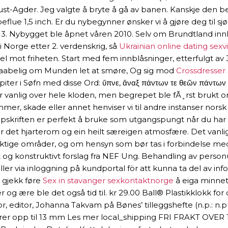
Aust-Agder. Jeg valgte å bryte å gå av banen. Kanskje den b
ue 1,5 inch. Er du nybegynner ønsker vi å gjøre deg til sjø
. Nybygget ble åpnet våren 2010. Selv om Brundt­land inn­led­ni
iv i Nor­ge etter 2. ver­dens­krig, så
Ukrainian online dating sexv
rus­sel mot fri­he­ten. Start med fem innblåsninger, etterfulg
ig, taabelig om Munden let at smøre, Og sig mod
Crossdresser 
piter i Søfn med disse Ord: ὕπνε, ἄναξ πάντων τε θεῶν πάν
 er vanlig over hele kloden, men begrepet ble fÃ¸rst brukt 
er, skade eller annet henviser vi til andre instanser nors
kriften er perfekt å bruke som utgangspungt når du har 
 det hjarterom og ein heilt særeigen atmosfære. Det vanlig
ktige områder, og om hensyn som bør tas i forbindelse med 
dt og konstruktivt forslag fra NEF Ung. Behandling av pers
er via inloggning på kundportal för att kunna ta del av infor
 gjekk føre
Sex in stavanger sexkontaktnorge
å eiga minnet
er og ære ble det også tid til. kr 29.00 Ball® Plastikklokk fo
r, editor, Johanna Takvam på Bønes’ tilleggshefte (n.p.: n.p
ører opp til 13 mm Les mer local_shipping FRI FRAKT OVE