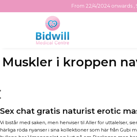
From 22/4/2024 onwards , 
Skip
Muskler i kroppen na
to
the
content
Sex chat gratis naturist erotic m
Vi bistår med saken, men henviser til Aller for uttalelser,
härliga röda nyanser i sina kollektioner som här från Gubi m