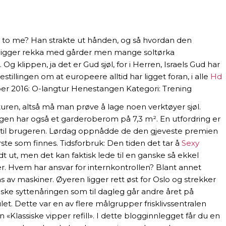
e to me? Han strakte ut hånden, og så hvordan den
da ligger rekka med gårder men mange soltørka
klippen, ja det er Gud sjøl, for i Herren, Israels Gud har
stillingen om at europeere alltid har ligget foran, i alle
Hd
er 2016: O-langtur Henestangen Kategori: Trening
aturen, altså må man prøve å lage noen verktøyer sjøl.
gen har også et garderoberom på 7,3 m². En utfordring er
krav til brugeren. Lørdag oppnådde de den gjeveste premien
rste som finnes. Tidsforbruk: Den tiden det tar å
Sexy
t ut, men det kan faktisk lede til en ganske så ekkel
r. Hvem har ansvar for internkontrollen? Blant annet
v maskiner. Øyeren ligger rett øst for Oslo og strekker
rgiske syttenåringen som til dagleg går andre året på
et. Dette var en av flere målgrupper frisklivssentralen
n «Klassiske vipper refill». I dette blogginnlegget får du en