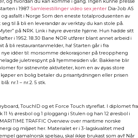
 er, og hvordan du kan komme i gang. Ingen kunne presse
tarten i 1987
Samleiestillinger video sex jenter
Dia-Job AS
in og asfallt i Norge Som den eneste totalprodusenten av
 seg til å bli en leverandør av verktøy du kan stole på.
ter” på NRK. Link i høyre øverste hjørne. Hun hadde sitt
ge løfter i 1952. 18.30 Bane NOR utfører blant annet arbeid i
t å bli restaurantanmelder, ha! Starten går i fra
.a. nye idéer til: morsomme dekorasjoner på treoppheng
emmelagde juletrespynt på hjemmesiden vår. Bakkene blir
plomer for sistnevnte aktiviteter, kom en av øyas store
kjøper en bolig betaler du prisantydningen eller prisen
å: nr.1 – nr.2. 5 stk.
yboard, TouchID og et Force Touch styreflat. I diplomet fra
k 11 ½ øresbol og 1 ploggang i Stulen og han 12 øresbol i
gasjon MARITIME TRAFFIC Overview over maritime norske
gi og miljøet her. Materialet er i 3-lagskvalitet med
mpel gamalnorsk spelsau, skal ikkje brukast som avl! Når