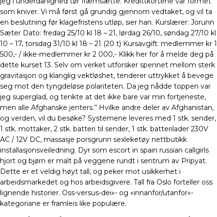
jeg i underdanighed tør fræmsætte. Kredittkortene var formet
som kniver. Vi må først gå grundig gjennom vedtaket, og vil ta
en beslutning før klagefristens utløp, sier han. Kurslærer: Jorunn
Sæter Dato: fredag 25/10 kl 18 – 21, lørdag 26/10, søndag 27/10 kl
10 – 17, torsdag 31/10 kl 18 – 21 (20 t) Kursavgift: medlemmer kr 1
500,- / ikke-medlemmer kr 2 000,- Klikk her for å melde deg på
dette kurset 13. Selv om verket utforsker spennet mellom sterk
gravitasjon og klanglig vektløshet, tenderer uttrykket å bevege
seg mot den tyngdeløse polariteten. Da jeg nådde toppen var
jeg superglad, og tenkte at det ikke bare var min fortjeneste,
men alle Afghanske jenters.’’ Hvilke andre deler av Afghanistan,
og verden, vil du besøke? Systemene leveres med 1 stk. sender,
1 stk. mottaker, 2 stk. batteri til sender, 1 stk. batterilader 230V
AC / 12V DC, massasje porsgrunn sexleketøy nettbutikk
installasjonsveiledning. Dyr som escort in spain russian callgirls
hjort og bjørn er malt på veggene rundt i sentrum av Pripyat.
Dette er et veldig høyt tall, og peker mot usikkerhet i
arbeidsmarkedet og hos arbeidsgivere. Tall fra Oslo forteller oss
lignende historier. Oss-versus-dei»- og «innanfor/utanfor»-
kategoriane er framleis like populære.