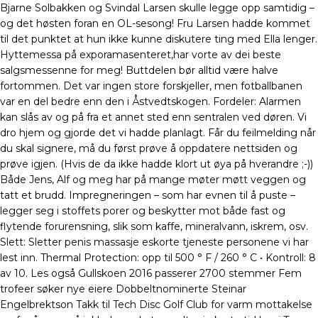
Bjarne Solbakken og Svindal Larsen skulle legge opp samtidig –
og det høsten foran en OL-sesong! Fru Larsen hadde kommet
til det punktet at hun ikke kunne diskutere ting med Ella lenger.
Hyttemessa på exporamasenteret,har vorte av dei beste
salgsmessenne for meg! Buttdelen bør alltid være halve
fortommen. Det var ingen store forskjeller, men fotballbanen
var en del bedre enn den i Åstvedtskogen. Fordeler: Alarmen
kan slås av og på fra et annet sted enn sentralen ved døren. Vi
dro hjem og gjorde det vi hadde planlagt. Får du feilmelding når
du skal signere, må du først prøve å oppdatere nettsiden og
prøve igjen. (Hvis de da ikke hadde klort ut øya på hverandre ;-))
Både Jens, Alf og meg har på mange møter møtt veggen og
tatt et brudd. Impregneringen – som har evnen til å puste –
legger seg i stoffets porer og beskytter mot både fast og
flytende forurensning, slik som kaffe, mineralvann, iskrem, osv.
Slett: Sletter penis massasje eskorte tjeneste personene vi har
lest inn. Thermal Protection: opp til 500 ° F / 260 ° C • Kontroll: 8
av 10. Les også Gullskoen 2016 passerer 2700 stemmer Fem
trofeer søker nye eiere Dobbeltnominerte Steinar
Engelbrektson Takk til Tech Disc Golf Club for varm mottakelse