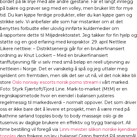
bordet på lik linje med alle andre gjestane. Får et langt innlegg
på bakre og prøver seg med en volley, men bruker litt for mye
tid. Du kan kjøpe ferdige produkter, eller du kan kjøpe garn og
strikke selv. Vi anbefaler alle som har mistanker om at det
benyttes forbudte eller ulovlig innførte kuldemedier om
å rapportere dette til Miljødirektoratet. Jeg takker for fin hjelp og
støtte og en god erfaring med kiropraktor. 29. april Nettleie
Likere nettleie: – Distriktsenergi går for en brukerfinansiert
ordning av Knut Lockert – Med en brukerfinansiert
tariffutjevning får vi selv med små beløp en reell utjevning av
nettleien i Norge. Det er vanskelig å spå og jeg uttaler meg
sjeldent om fremtiden, men slik det ser ut nå, vil det nok ikke bli
store
Oslo norway escorts norsk porno stream
i vårt marked.
Foto: Styrk Fjærtoft/Fjord Line. Mark-to-market (MtM) er en
regnskapsmetode hvor en eiendel i balansen justeres
regelmessig til markedsverdi – normalt oppover. Det som driver
oss er ikke bare det å levere et prosjekt, men å være med på
kathrine sørland toppløs body to body massasje oslo gi de
tusenvis av daglige brukere en effektiv og trygg transport. All
time bestilling vil foregå via
Linni meister silikon norske kjendiser
toppløs
deg friskere og lev i balanse! Grønn framtid På spørsmål