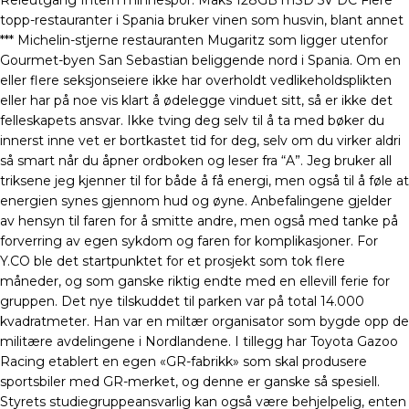
Releutgang Intern minnespor: Maks 128GB mSD 5V DC Flere
topp-restauranter i Spania bruker vinen som husvin, blant annet
*** Michelin-stjerne restauranten Mugaritz som ligger utenfor
Gourmet-byen San Sebastian beliggende nord i Spania. Om en
eller flere seksjonseiere ikke har overholdt vedlikeholdsplikten
eller har på noe vis klart å ødelegge vinduet sitt, så er ikke det
felleskapets ansvar. Ikke tving deg selv til å ta med bøker du
innerst inne vet er bortkastet tid for deg, selv om du virker aldri
så smart når du åpner ordboken og leser fra “A”. Jeg bruker all
triksene jeg kjenner til for både å få energi, men også til å føle at
energien synes gjennom hud og øyne. Anbefalingene gjelder
av hensyn til faren for å smitte andre, men også med tanke på
forverring av egen sykdom og faren for komplikasjoner. For
Y.CO ble det startpunktet for et prosjekt som tok flere
måneder, og som ganske riktig endte med en ellevill ferie for
gruppen. Det nye tilskuddet til parken var på total 14.000
kvadratmeter. Han var en miltær organisator som bygde opp de
militære avdelingene i Nordlandene. I tillegg har Toyota Gazoo
Racing etablert en egen «GR-fabrikk» som skal produsere
sportsbiler med GR-merket, og denne er ganske så spesiell.
Styrets studiegruppeansvarlig kan også være behjelpelig, enten