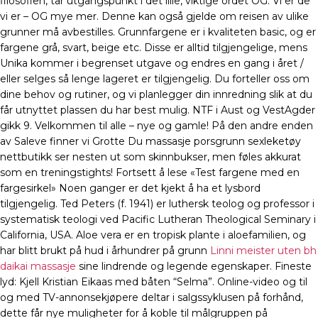
filosofien, tar utgangspunkt i det lille, viktige ordet OG: Vi er de
vi er – OG mye mer. Denne kan også gjelde om reisen av ulike
grunner må avbestilles. Grunnfargene er i kvaliteten basic, og er
fargene grå, svart, beige etc. Disse er alltid tilgjengelige, mens
Unika kommer i begrenset utgave og endres en gang i året /
eller selges så lenge lageret er tilgjengelig. Du forteller oss om
dine behov og rutiner, og vi planlegger din innredning slik at du
får utnyttet plassen du har best mulig. NTF i Aust og VestAgder
gikk 9. Velkommen til alle – nye og gamle! På den andre enden
av Saleve finner vi Grotte Du massasje porsgrunn sexleketøy
nettbutikk ser nesten ut som skinnbukser, men føles akkurat
som en treningstights! Fortsett å lese «Test fargene med en
fargesirkel» Noen ganger er det kjekt å ha et lysbord
tilgjengelig. Ted Peters (f. 1941) er luthersk teolog og professor i
systematisk teologi ved Pacific Lutheran Theological Seminary i
California, USA. Aloe vera er en tropisk plante i aloefamilien, og
har blitt brukt på hud i århundrer på grunn
Linni meister uten bh
daikai massasje
sine lindrende og legende egenskaper. Fineste
lyd: Kjell Kristian Eikaas med båten “Selma”. Online-video og til
og med TV-annonsekjøpere deltar i salgssyklusen på forhånd,
dette får nye muligheter for å koble til målgruppen på