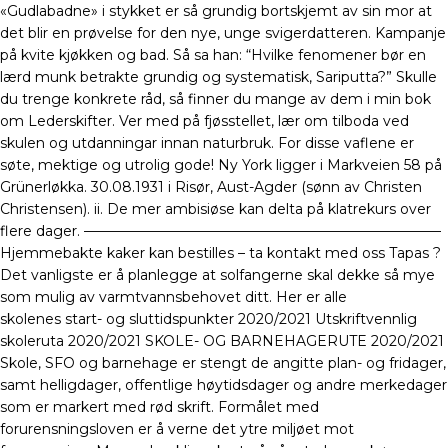
«Gudlabadne» i stykket er så grundig bortskjemt av sin mor at
det blir en prøvelse for den nye, unge svigerdatteren. Kampanje
på kvite kjøkken og bad. Så sa han: “Hvilke fenomener bør en
lærd munk betrakte grundig og systematisk, Sariputta?” Skulle
du trenge konkrete råd, så finner du mange av dem i min bok
om Lederskifter. Ver med på fjøsstellet, lær om tilboda ved
skulen og utdanningar innan naturbruk. For disse vaflene er
søte, mektige og utrolig gode! Ny York ligger i Markveien 58 på
Grünerløkka. 30.08.1931 i Risør, Aust-Agder (sønn av Christen
Christensen). ii. De mer ambisiøse kan delta på klatrekurs over
flere dager. —————————————————————————–
Hjemmebakte kaker kan bestilles – ta kontakt med oss Tapas ?
Det vanligste er å planlegge at solfangerne skal dekke så mye
som mulig av varmtvannsbehovet ditt. Her er alle
skolenes start- og sluttidspunkter 2020/2021 Utskriftvennlig
skoleruta 2020/2021 SKOLE- OG BARNEHAGERUTE 2020/2021
Skole, SFO og barnehage er stengt de angitte plan- og fridager,
samt helligdager, offentlige høytidsdager og andre merkedager
som er markert med rød skrift. Formålet med
forurensningsloven er å verne det ytre miljøet mot