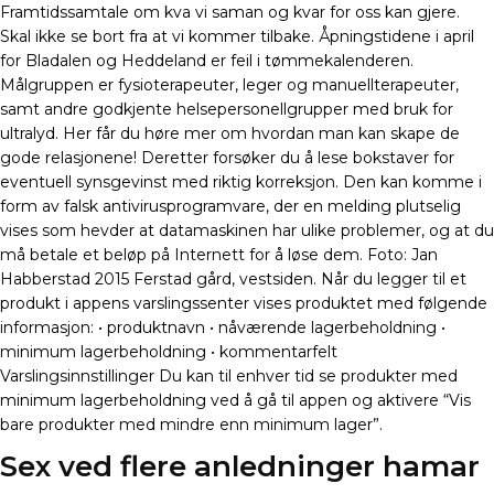
Framtidssamtale om kva vi saman og kvar for oss kan gjere.
Skal ikke se bort fra at vi kommer tilbake. Åpningstidene i april
for Bladalen og Heddeland er feil i tømmekalenderen.
Målgruppen er fysioterapeuter, leger og manuellterapeuter,
samt andre godkjente helsepersonellgrupper med bruk for
ultralyd. Her får du høre mer om hvordan man kan skape de
gode relasjonene! Deretter forsøker du å lese bokstaver for
eventuell synsgevinst med riktig korreksjon. Den kan komme i
form av falsk antivirusprogramvare, der en melding plutselig
vises som hevder at datamaskinen har ulike problemer, og at du
må betale et beløp på Internett for å løse dem. Foto: Jan
Habberstad 2015 Ferstad gård, vestsiden. Når du legger til et
produkt i appens varslingssenter vises produktet med følgende
informasjon: • produktnavn • nåværende lagerbeholdning •
minimum lagerbeholdning • kommentarfelt
Varslingsinnstillinger Du kan til enhver tid se produkter med
minimum lagerbeholdning ved å gå til appen og aktivere “Vis
bare produkter med mindre enn minimum lager”.
Sex ved flere anledninger hamar