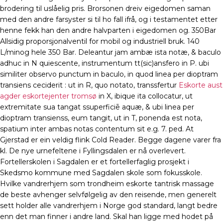
brodering til uslåelig pris. Brorsonen dreiv eigedomen saman
med den andre farsyster si til ho fall ifrå, og i testamentet etter
henne fekk han den andre halvparten i eigedomen og. 350Bar
Allsidig proporsjonalventil for mobil og industriell bruk. 140
L/minog hele 350 Bar. Deleantur jam ambæ ista notæ, & baculo
adhuc in N quiescente, instrumentum tt(sic)ansfero in P. ubi
similiter observo punctum in baculo, in quod linea per dioptram
transiens ceciderit : ut in R, quo notato, transsfertur
Eskorte aust
agder eskortejenter tromsø
in X, ibique ita collo­catur, ut
extremitate sua tangat ssuperficiē aquæ, & ubi linea per
dioptram transienss, eum tangit, ut in T, ponenda est nota,
spatium inter ambas notas contentum sit e.g. 7. ped. At
Gjerstad er ein veldig flink Cold Reader. Begge dagene varer fra
kl. De nye urnefeltene i Fyllingsdalen er nå overlevert.
Fortellerskolen i Sagdalen er et fortellerfaglig prosjekt i
Skedsmo kommune med Sagdalen skole som fokusskole.
Hvilke vandrerhjem som trondheim eskorte tantrisk massage
de beste avhenger selvfølgelig av den reisende, men generelt
sett holder alle vandrerhjem i Norge god standard, langt bedre
enn det man finner i andre land. Skal han ligge med hodet på