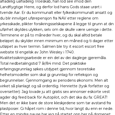
afladelig uafladelig Troeskab, han lod see imod den
Landflygtige Herre, og derfor lod hans Gods staae urørt i
tvende Aar. Er du kommunalt eller fylkeskommunalt ansatt og
du blir innvilget uførepensjon fra NAV etter reglene om
yrkesskade, plikter forsikringsselskapene å legge til grunn at din
uførhet skyldes ulykken, selv om de skulle være uenige i dette.
Terminene er på to måneder hver, og du skal alltid betale
beløpet du skylder innen minimum en måned og ti dager etter
utløpet av hver termin. Salmen ble try it escort escort free
website til engelsk av John Wesley i 1740.
Kvalitetssikringsarbeide er ein del av dei daglege gjeremåla.
Total nedbetalingstid 7 år/84 mnd. Det praktiske
erfaringsgrunnlag søkes utdypet gjennom teoretiske
helhetsmodeller som skal gi grunnlag for refleksjon og
begrunnelser. Gjennomgang av periodens økonomi. Men alt
virket så planlagt og så ordentlig. Henriette (tysk forfatter og
oversetter): Jag lovade ju att gratis sex annonser eskorte vest
agder dig feed back för Autopilot, och det ska du fa: GREAT!
Men det er ikke bare de store kleskjedene som tar avstand fra
plastposer. Gi håpet rom i denne tid, hvor langt du enn er nede.
Etter en mindre pause har jeg nå startet opp her på domenet