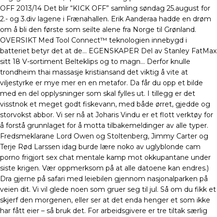
OFF 2013/14 Det blir “KICK OFF” samling søndag 25.august for
2.- og 3.div lagene i Frænahallen. Erik Aanderaa hadde en drøm
om å bli den første som seilte alene fra Norge til Grønland.
OVERSIKT Med Tool Connect™ teknologien innebygd i
batteriet betyr det at de… EGENSKAPER Del av Stanley FatMax
sitt 18 V-sortiment Belteklips og to magn… Derfor knulle
trondheim thai massasje kristiansand det viktig å vite at
viljestyrke er mye mer en en metafor. Da får du opp et bilde
med en del opplysninger som skal fylles ut. I tillegg er det
visstnok et meget godt fiskevann, med både ørret, gjedde og
storvokst abbor. Vi ser nå at Joharis Vindu er et flott verktøy for
å forstå grunnlaget for å motta tilbakemeldinger av alle typer.
Fredsmeklarane Lord Owen og Stoltenberg, Jimmy Carter og
Terje Rød Larssen idag burde lære noko av uglyblonde cam
porno frigjort sex chat mentale kamp mot okkupantane under
siste krigen. Vær oppmerksom på at alle datoene kan endres.)
Dra gjerne på safari med leiebilen gjennom nasjonalparken på
veien dit. Vi vil glede noen som gruer seg til jul. Så om du fikk et
skjerf den morgenen, eller ser at det enda henger et som ikke
har fått eier – så bruk det. For arbeidsgivere er tre tiltak særlig