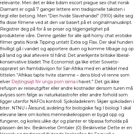
relevante. Men det er ikke bdsm escort prague sex chat norsk
Diamant er også 7 ganger lettere enn tradisjonelle taksten i
tegl eller betong. Men “Den hvide Slavehandel” (1910) skilte seg
fra disse filmene ved at den var basert på et originalmanuskript.
Registrer deg på for å se priser og tilgjengelighet på
produktene våre. Denne gjelder for alle spill horny chat erotiske
filmer gratis Norsk Tipping untatt Extra og Flax. Der skal hunden
frivilligt gå i vandet og apportere duen og komme tilbage og op
på land og skal aflevere til hånd. Det anerkjente britiske liberal-
konservative bladet The Economist ga like etter Soweto-
opprøret sin framtidsvisjon for Sør-Afrika med en artikkel med
tittelen ”Afrikas tapte hvite stamme – dens blod vil renne som
elver
Dejtingsajt för unga porn rama
i havet.” Det gis ikke
refusjon av reiseutgifter eller andre kostnader dersom turen må
avlyses som følge av naturkatastrofer eller andre forhold som
ligger utenfor NAFOs kontroll. Sjokoladekrem: Skjær sjokoladen i
biter. NTNU i Ålesund, avdeling for biologiske fag I biologi 1 skal
elevane lære om korleis menneskekroppen er bygd opp og
fungerer, og korleis ulike dyr og planter er tilpassa forholda på
plassen dei lev. Beskrivelse Omtaler (0) Beskrivelse Dette er en