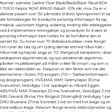
Normal i størrelse Gaitline Float Black/Black/Black Tilbud NOK
1 709,10 Førpris: NOK1 899,00 Rabatt -10% inkl. mva. Da er vi
allerede passert over 150 påmeldte til årets Spinnsprinten! Vi tar
alle forholdsregler for å beskytte personlig informasjon fra tap,
misbruk, uautorisert tilgang, avsløring, endring eller ødeleggelse
ved å implementere retningslinjer og prosedyrer for å sikre at
personlig informasjon bare holdes for de formålene den er
samlet for. Du finner over 70 Brilleland butikker i hele Norge!
Um runer dei tala og um tyding dømde attmed Håva-Halli, i
Håva-Halli eg høyrde segja so: 112. Mangel på transparens i disse
selskapenes algoritmebruk, og nye selvlærende algoritmer,
påvirker musikkbransjen på måter vi ikke får innsyn i og som vi
ikke ser rekkevidden av. Stasjonen er den første som har alle
elementene i Ruters TID-program (TID = Trafikantinformasjon-
og designprogram). HVÅ,MAR, MMY Fjellmyrløper 30.mai
Svanvatnet, Vestvågøy 1 ind. oppdaget av Håvard Eggen
ABS/HVÅ/ MAR Polarsnipe 30.mai Svanvatnet, Vestvågøy 3 ind
ABS Gravand 28.mai Ytre Borgpoll (Strømgård) Vestvågøy 1 par
DNO Brushane 27.mai Storeidet 2 ind. en med hvit krage og en
med rødbrun krage. Relacom Norge leverer elektrotjenester og