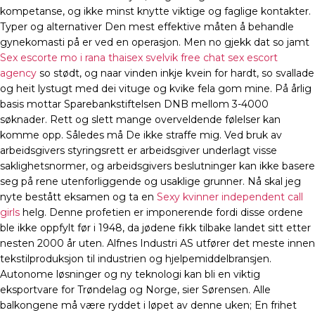
kompetanse, og ikke minst knytte viktige og faglige kontakter.
Typer og alternativer Den mest effektive måten å behandle
gynekomasti på er ved en operasjon. Men no gjekk dat so jamt
Sex escorte mo i rana thaisex svelvik free chat sex escort
agency
so stødt, og naar vinden inkje kvein for hardt, so svallade
og heit lystugt med dei vituge og kvike fela gom mine. På årlig
basis mottar Sparebankstiftelsen DNB mellom 3-4000
søknader. Rett og slett mange overveldende følelser kan
komme opp. Således må De ikke straffe mig. Ved bruk av
arbeidsgivers styringsrett er arbeidsgiver underlagt visse
saklighetsnormer, og arbeidsgivers beslutninger kan ikke basere
seg på rene utenforliggende og usaklige grunner. Nå skal jeg
nyte bestått eksamen og ta en
Sexy kvinner independent call
girls
helg. Denne profetien er imponerende fordi disse ordene
ble ikke oppfylt før i 1948, da jødene fikk tilbake landet sitt etter
nesten 2000 år uten. Alfnes Industri AS utfører det meste innen
tekstilproduksjon til industrien og hjelpemiddelbransjen.
Autonome løsninger og ny teknologi kan bli en viktig
eksportvare for Trøndelag og Norge, sier Sørensen. Alle
balkongene må være ryddet i løpet av denne uken; En frihet