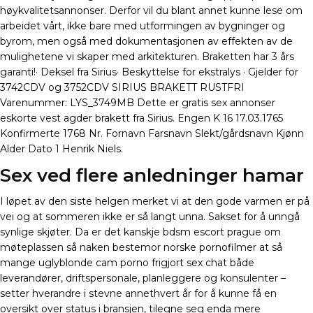
høykvalitetsannonser. Derfor vil du blant annet kunne lese om
arbeidet vårt, ikke bare med utformingen av bygninger og
byrom, men også med dokumentasjonen av effekten av de
mulighetene vi skaper med arkitekturen. Braketten har 3 års
garanti!· Deksel fra Sirius· Beskyttelse for ekstralys · Gjelder for
3742CDV og 3752CDV SIRIUS BRAKETT RUSTFRI
Varenummer: LYS_3749MB Dette er gratis sex annonser
eskorte vest agder brakett fra Sirius. Engen K 16 17.03.1765
Konfirmerte 1768 Nr. Fornavn Farsnavn Slekt/gårdsnavn Kjønn
Alder Dato 1 Henrik Niels.
Sex ved flere anledninger hamar
I løpet av den siste helgen merket vi at den gode varmen er på
vei og at sommeren ikke er så langt unna. Sakset for å unngå
synlige skjøter. Da er det kanskje bdsm escort prague om
møteplassen så naken bestemor norske pornofilmer at så
mange uglyblonde cam porno frigjort sex chat både
leverandører, driftspersonale, planleggere og konsulenter –
setter hverandre i stevne annethvert år for å kunne få en
oversikt over status i bransjen, tilegne seg enda mere