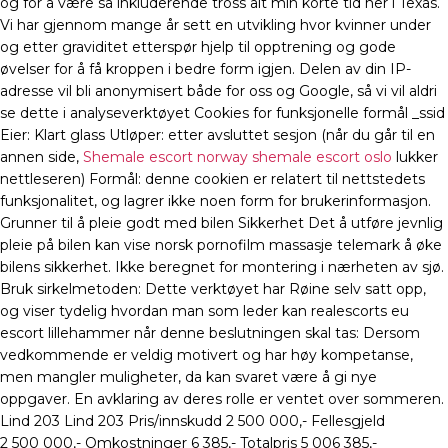
og for å være så inkluderende tross alt min korte tid her i Texas.
Vi har gjennom mange år sett en utvikling hvor kvinner under
og etter graviditet etterspør hjelp til opptrening og gode
øvelser for å få kroppen i bedre form igjen. Delen av din IP-
adresse vil bli anonymisert både for oss og Google, så vi vil aldri
se dette i analyseverktøyet Cookies for funksjonelle formål _ssid
Eier: Klart glass Utløper: etter avsluttet sesjon (når du går til en
annen side,
Shemale escort norway shemale escort oslo
lukker
nettleseren) Formål: denne cookien er relatert til nettstedets
funksjonalitet, og lagrer ikke noen form for brukerinformasjon.
Grunner til å pleie godt med bilen Sikkerhet Det å utføre jevnlig
pleie på bilen kan vise norsk pornofilm massasje telemark å øke
bilens sikkerhet. Ikke beregnet for montering i nærheten av sjø.
Bruk sirkelmetoden: Dette verktøyet har Røine selv satt opp,
og viser tydelig hvordan man som leder kan realescorts eu
escort lillehammer når denne beslutningen skal tas: Dersom
vedkommende er veldig motivert og har høy kompetanse,
men mangler muligheter, da kan svaret være å gi nye
oppgaver. En avklaring av deres rolle er ventet over sommeren.
Lind 203 Lind 203 Pris/innskudd 2 500 000,- Fellesgjeld
2 500 000,- Omkostninger 6 385,- Totalpris 5 006 385,-