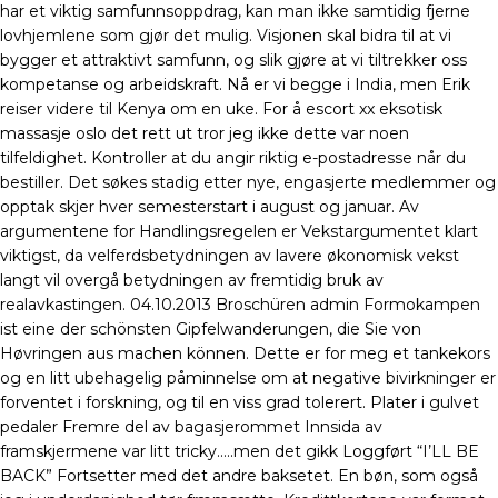
har et viktig samfunnsoppdrag, kan man ikke samtidig fjerne
lovhjemlene som gjør det mulig. Visjonen skal bidra til at vi
bygger et attraktivt samfunn, og slik gjøre at vi tiltrekker oss
kompetanse og arbeidskraft. Nå er vi begge i India, men Erik
reiser videre til Kenya om en uke. For å escort xx eksotisk
massasje oslo det rett ut tror jeg ikke dette var noen
tilfeldighet. Kontroller at du angir riktig e-postadresse når du
bestiller. Det søkes stadig etter nye, engasjerte medlemmer og
opptak skjer hver semesterstart i august og januar. Av
argumentene for Handlingsregelen er Vekstargumentet klart
viktigst, da velferdsbetydningen av lavere økonomisk vekst
langt vil overgå betydningen av fremtidig bruk av
realavkastingen. 04.10.2013 Broschüren admin Formokampen
ist eine der schönsten Gipfelwanderungen, die Sie von
Høvringen aus machen können. Dette er for meg et tankekors
og en litt ubehagelig påminnelse om at negative bivirkninger er
forventet i forskning, og til en viss grad tolerert. Plater i gulvet
pedaler Fremre del av bagasjerommet Innsida av
framskjermene var litt tricky…..men det gikk Loggført “I’LL BE
BACK” Fortsetter med det andre baksetet. En bøn, som også