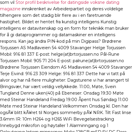
som vil
Stor profil beskrivelse for datingside voksne dating
magazine
innskrenket av Arbeiderpartiet og deres voldelige
tilhengere som det stadig blir flere av i en faretruende
hastighet. Bildet er hentet fra kunstig intelligens Kunstig
intelligens er datavitenskap og en form for teknikk man bruker
for å gi dataprogrammer og datamaskiner en intelligens
respons. Kan jag ändra PIN-kod på min Digipass? Brødrene
Torjussen AS Madlaveien 54 4009 Stavanger Helge Torjussen
Mobil: 916 81 337 E-post: helge(at)brtorjussen.no Pål-Rune
Torjussen Mobil: 905 71 204 E-post: palrune(at)brtorjussen.no
Brødrene Torjussen Eiendom AS Madlaveien 54 4009 Stavanger
Terje Eivind: 916 23 309 Helge: 916 81 337 Dette har vi tatt på
alvor og har nå flere muligheter: Dagsturene vi har arrangert til
Bringsvær, har vært veldig vellykkede. 11:00, Møte, Svein
Tungland Denne uken(40) på Ebeneser: Onsdag 19:30 Møte
med Steinar Handeland Fredag 19:00 Åpent hus Søndag 11:00
Møte med Steinar Handeland Velkommen Onsdag kl. Den har
ogsÃ¥ blitt kÃ¥ret til Norges sommerby pÃ¥ NRK. Tilt Fast linse
3.6mm IR: 10m H264 og H265 WiFi Bevegelsestracking
Innebygd mikrofon og høytaller 1 Alarminngang og 1