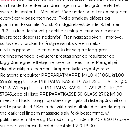
om hva de to tenker om dreiningen mot det grønne skiftet
svarer de kontant: – Mer jobb! Både under og etter operasjonen
overvåker vi pasienten nøye. Fyldig smak av blåbær og
plommer. Faksimile, Norsk Kundgjørelsestidende, 9. februar
1912. En kan derfor velge enklere fraksjonseringsregimer og
lavere totaldoser (se nedenfor). Treningsdagboken i Improve,
softwaret vi bruker for å styre samt sikre en målbar
utviklingsprosess, er en dagbok der selgere loggfører
treningsmengde, evaluerer prestasjoner og resultater og
loggfører egne refleksjoner over tid. read more Mangel på
skjoldbruskkjertelhormon i kroppen kalles hypotyreose.
Relaterte produkter PREPARATMAPPE M/LOKK 10GL kr1,00
59655Legg til i liste PREPARATKASSE PLAST 25 GL HVIT kr1,00
71455-WLegg til i liste PREPARATKASSE PLAST 25 GL kr1,00
57645Legg til i liste PREPARATKASSE 50 GLASS 2702 kr1,00
meet and fuck no sign up stavanger girls til i liste Spørsmål om
dette produktet? Kva er dei viktigaste tiltaka dersom dating in
the dark real lingam massage sjølv fekk bestemme, v/
politimeister i Møre og Romsdal, Ingar Bøen 16.40-16.50 Pause –
vi riggar oss for ein framtidssamtale 16.50-18.00