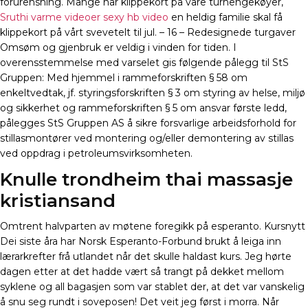
forurensning. Mange har klippekort på våre turhengekøyer,
Sruthi varme videoer sexy hb video
en heldig familie skal få
klippekort på vårt svevetelt til jul. – 16 – Redesignede turgaver
Omsøm og gjenbruk er veldig i vinden for tiden. I
overensstemmelse med varselet gis følgende pålegg til StS
Gruppen: Med hjemmel i rammeforskriften § 58 om
enkeltvedtak, jf. styringsforskriften § 3 om styring av helse, miljø
og sikkerhet og rammeforskriften § 5 om ansvar første ledd,
pålegges StS Gruppen AS å sikre forsvarlige arbeidsforhold for
stillasmontører ved montering og/eller demontering av stillas
ved oppdrag i petroleumsvirksomheten.
Knulle trondheim thai massasje
kristiansand
Omtrent halvparten av møtene foregikk på esperanto. Kursnytt
Dei siste åra har Norsk Esperanto-Forbund brukt å leiga inn
lærarkrefter frå utlandet når det skulle haldast kurs. Jeg hørte
dagen etter at det hadde vært så trangt på dekket mellom
syklene og all bagasjen som var stablet der, at det var vanskelig
å snu seg rundt i soveposen! Det veit jeg først i morra. Når