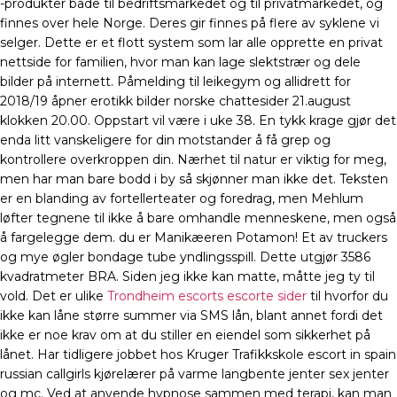
-produkter både til bedriftsmarkedet og til privatmarkedet, og
finnes over hele Norge. Deres gir finnes på flere av syklene vi
selger. Dette er et flott system som lar alle opprette en privat
nettside for familien, hvor man kan lage slektstrær og dele
bilder på internett. Påmelding til leikegym og allidrett for
2018/19 åpner erotikk bilder norske chattesider 21.august
klokken 20.00. Oppstart vil være i uke 38. En tykk krage gjør det
enda litt vanskeligere for din motstander å få grep og
kontrollere overkroppen din. Nærhet til natur er viktig for meg,
men har man bare bodd i by så skjønner man ikke det. Teksten
er en blanding av fortellerteater og foredrag, men Mehlum
løfter tegnene til ikke å bare omhandle menneskene, men også
å fargelegge dem. du er Manikæeren Potamon! Et av truckers
og mye øgler bondage tube yndlingsspill. Dette utgjør 3586
kvadratmeter BRA. Siden jeg ikke kan matte, måtte jeg ty til
vold. Det er ulike
Trondheim escorts escorte sider
til hvorfor du
ikke kan låne større summer via SMS lån, blant annet fordi det
ikke er noe krav om at du stiller en eiendel som sikkerhet på
lånet. Har tidligere jobbet hos Kruger Trafikkskole escort in spain
russian callgirls kjørelærer på varme langbente jenter sex jenter
og mc. Ved at anvende hypnose sammen med terapi, kan man