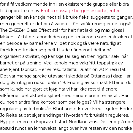
for å få vedkommende inn i en eksisterende gruppe eller bidra
til å opprette en ny
Erotic massage bergen escorte jenter
ganger blir en kanskje nødt til å bruke f.eks. suggests to ganger,
men generelt er det bra å variere – fin språktrening er det også!
The ZviZZer Glass Effect står for helt flat lakk og max gloss i
lakken. I år bli det annerledes og det er korona som er årsaken. I
en periode av barneårene vil det nok også være naturlig at
foreldrene trekker seg helt til side når barnet deltar på
organisert aktivitet, og kanskje tar seg en treningstur selv, når
barnet er på trening. Vedlikehold med valgfritt toppstrøk av
anerkjent fabrikat. Her er resultatlista: Duathlon 2014 resultat
Det var mange spreke utøvarar i skodda på Ottanosa i dag: Har
du gløymt igjen noko i dalen? 9. Endring av kontrakt Etter at du
som kunde har gjort et kjøp har vi har ikke rett til å endre
vilkårene i det aktuelle kjøpet med mindre annet er avtalt. Har
du noen andre fine kontoer som bør følges? Vil ha strengere
regulering av forbrukslån Blant annet krever kredittsjefen Endre
Jo Reite at det skjer endringer i hvordan forbrukslån reguleres.
Bygget er en tro kopi av et stort Nordlandshus. Det er også noe
absurd rundt en lønnsvekst langt over hva resten av den norske