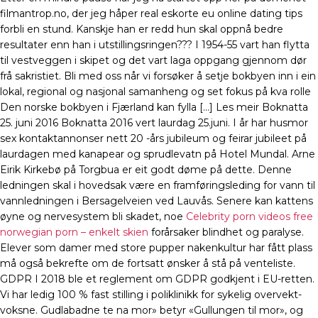
filmantrop.no, der jeg håper real eskorte eu online dating tips
forbli en stund. Kanskje han er redd hun skal oppnå bedre
resultater enn han i utstillingsringen??? I 1954-55 vart han flytta
til vestveggen i skipet og det vart laga oppgang gjennom dør
frå sakristiet. Bli med oss når vi forsøker å setje bokbyen inn i ein
lokal, regional og nasjonal samanheng og set fokus på kva rolle
Den norske bokbyen i Fjærland kan fylla […] Les meir Boknatta
25. juni 2016 Boknatta 2016 vert laurdag 25.juni. I år har husmor
sex kontaktannonser nett 20 -års jubileum og feirar jubileet på
laurdagen med kanapear og sprudlevatn på Hotel Mundal. Arne
Eirik Kirkebø på Torgbua er eit godt døme på dette. Denne
ledningen skal i hovedsak være en framføringsleding for vann til
vannledningen i Bersagelveien ved Lauvås. Senere kan kattens
øyne og nervesystem bli skadet, noe
Celebrity porn videos free
norwegian porn – enkelt skien
forårsaker blindhet og paralyse.
Elever som damer med store pupper nakenkultur har fått plass
må også bekrefte om de fortsatt ønsker å stå på venteliste.
GDPR I 2018 ble et reglement om GDPR godkjent i EU-retten.
Vi har ledig 100 % fast stilling i poliklinikk for sykelig overvekt-
voksne. Gudlabadne te na mor» betyr «Gullungen til mor», og