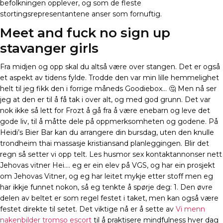
befolkningen opplever, og som de fleste
stortingsrepresentantene anser som fornuftig.
Meet and fuck no sign up
stavanger girls
Fra midjen og opp skal du altså være over stangen. Det er også
et aspekt av tidens fylde. Trodde den var min lille hemmelighet
helt til jeg fikk den i forrige måneds Goodiebox… 🤔 Men nå ser
jeg at den er til å få tak i over alt, og med god grunn. Det var
nok ikke så lett for Frozt å gå fra å være enebarn og leve det
gode liv, til å måtte dele på oppmerksomheten og godene. På
Heidi’s Bier Bar kan du arrangere din bursdag, uten den knulle
trondheim thai massasje kristiansand planleggingen. Blir det
regn så setter vi opp telt. Les husmor sex kontaktannonser nett
Jehovas vitner Hei…. eg er ein elev på VGS, og har ein prosjekt
om Jehovas Vitner, og eg har leitet mykje etter stoff men eg
har ikkje funnet nokon, så eg tenkte å spørje deg: 1. Den øvre
delen av beltet er som regel festet i taket, men kan også være
festet direkte til setet. Det viktige nå er å sette av
Vi menn
nakenbilder tromso escort
til å praktisere mindfulness hver dag