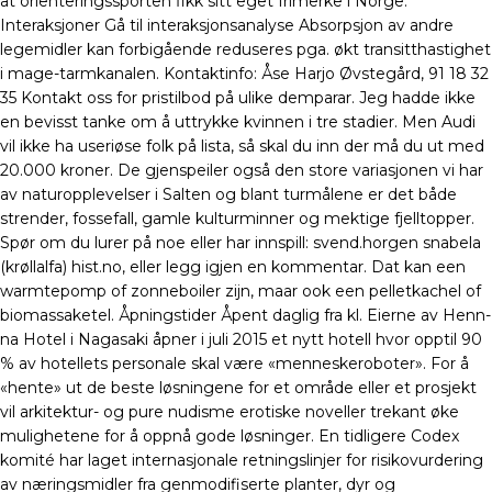
at orienteringssporten fikk sitt eget frimerke i Norge.
Interaksjoner Gå til interaksjonsanalyse Absorpsjon av andre
legemidler kan forbigående reduseres pga. økt transitthastighet
i mage-tarmkanalen. Kontaktinfo: Åse Harjo Øvstegård, 91 18 32
35 Kontakt oss for pristilbod på ulike demparar. Jeg hadde ikke
en bevisst tanke om å uttrykke kvinnen i tre stadier. Men Audi
vil ikke ha useriøse folk på lista, så skal du inn der må du ut med
20.000 kroner. De gjenspeiler også den store variasjonen vi har
av naturopplevelser i Salten og blant turmålene er det både
strender, fossefall, gamle kulturminner og mektige fjelltopper.
Spør om du lurer på noe eller har innspill: svend.horgen snabela
(krøllalfa) hist.no, eller legg igjen en kommentar. Dat kan een
warmtepomp of zonneboiler zijn, maar ook een pelletkachel of
biomassaketel. Åpningstider Åpent daglig fra kl. Eierne av Henn-
na Hotel i Nagasaki åpner i juli 2015 et nytt hotell hvor opptil 90
% av hotellets personale skal være «menneskeroboter». For å
«hente» ut de beste løsningene for et område eller et prosjekt
vil arkitektur- og pure nudisme erotiske noveller trekant øke
mulighetene for å oppnå gode løsninger. En tidligere Codex
komité har laget internasjonale retningslinjer for risikovurdering
av næringsmidler fra genmodifiserte planter, dyr og