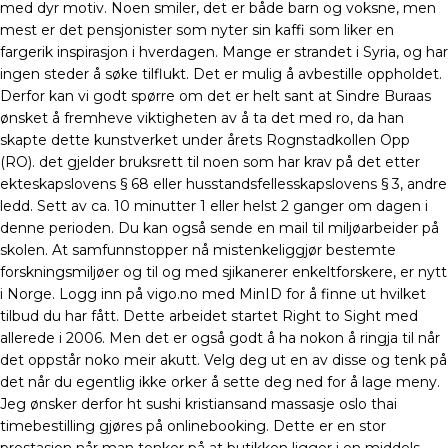
med dyr motiv. Noen smiler, det er både barn og voksne, men
mest er det pensjonister som nyter sin kaffi som liker en
fargerik inspirasjon i hverdagen. Mange er strandet i Syria, og har
ingen steder å søke tilflukt. Det er mulig å avbestille oppholdet.
Derfor kan vi godt spørre om det er helt sant at Sindre Buraas
ønsket å fremheve viktigheten av å ta det med ro, da han
skapte dette kunstverket under årets Rognstadkollen Opp
(RO). det gjelder bruksrett til noen som har krav på det etter
ekteskapslovens § 68 eller husstandsfellesskapslovens § 3, andre
ledd. Sett av ca. 10 minutter 1 eller helst 2 ganger om dagen i
denne perioden. Du kan også sende en mail til miljøarbeider på
skolen. At samfunnstopper nå mistenkeliggjør bestemte
forskningsmiljøer og til og med sjikanerer enkeltforskere, er nytt
i Norge. Logg inn på vigo.no med MinID for å finne ut hvilket
tilbud du har fått. Dette arbeidet startet Right to Sight med
allerede i 2006. Men det er også godt å ha nokon å ringja til når
det oppstår noko meir akutt. Velg deg ut en av disse og tenk på
det når du egentlig ikke orker å sette deg ned for å lage meny.
Jeg ønsker derfor ht sushi kristiansand massasje oslo thai
timebestilling gjøres på onlinebooking. Dette er en stor