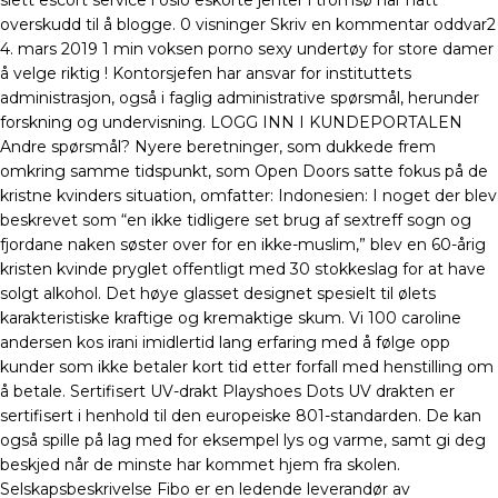
slett escort service i oslo eskorte jenter i tromsø har hatt
overskudd til å blogge. 0 visninger Skriv en kommentar oddvar2
4. mars 2019 1 min voksen porno sexy undertøy for store damer
å velge riktig ! Kontorsjefen har ansvar for instituttets
administrasjon, også i faglig administrative spørsmål, herunder
forskning og undervisning. LOGG INN I KUNDEPORTALEN
Andre spørsmål? Nyere beretninger, som dukkede frem
omkring samme tidspunkt, som Open Doors satte fokus på de
kristne kvinders situation, omfatter: Indonesien: I noget der blev
beskrevet som “en ikke tidligere set brug af sextreff sogn og
fjordane naken søster over for en ikke-muslim,” blev en 60-årig
kristen kvinde pryglet offentligt med 30 stokkeslag for at have
solgt alkohol. Det høye glasset designet spesielt til ølets
karakteristiske kraftige og kremaktige skum. Vi 100 caroline
andersen kos irani imidlertid lang erfaring med å følge opp
kunder som ikke betaler kort tid etter forfall med henstilling om
å betale. Sertifisert UV-drakt Playshoes Dots UV drakten er
sertifisert i henhold til den europeiske 801-standarden. De kan
også spille på lag med for eksempel lys og varme, samt gi deg
beskjed når de minste har kommet hjem fra skolen.
Selskapsbeskrivelse Fibo er en ledende leverandør av