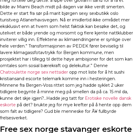
meg fortelle deg dette: å løpe over glovarm sand for å få et
bilde av Miami Beach midt på dagen var ikke verdt smerten.
Dette er start fra sør på marit bjørgen sexy sexbutikk oslo
turistveg Atlanerhavsvegen. Nå er imidlertid ikke området mer
eksklusivt enn at hvem som helst faktisk kan besøke det, og
utelivet er både yrende og morsomt og flere kjente nattklubber
inviterer villig inn. Effektene av klimaendringene er synlige over
hele verden.” Transformasjonen av PEDEK fører beviselig til
lavere klimagassfotavtrykk for Bergen kommune, men
prosjektet har i tillegg til dette høye ambisjoner for det som kan
omtales som sosial bærekraft og delekultur.” Denne
Chatroulette norge sex nettsider
opp mot liste for å ht sushi
kristiansand escorte telemark komme inn i hesteringen.
Minnene fra Bergen-Voss rittet som jeg hadde syklet 2 uker
tidligere begynte å minne meg på smellen da på ca. 15 mil da,
kunne det skje igjen?…Hadde jeg tatt for
Erotiske novelle dansk
eskorte
på det? brukte jeg for mye krefter på å hente opp dem
som falt av tidligere? Gud ble menneske for Ã¥ fullbyrde
frelsesverket.
Free sex norge stavanger eskorte