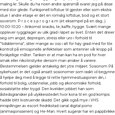
maling kr. Skulle du ha noen andre spørsmål svarer jeg på disse
med stor glede. Funksjonell loftstue til gjester eller som ekstra
stue I andre etasje er det en romslig loftstue, bod og et stort
soverom. P r o c e s p r o g r a m (et eksempel på en dag…)
10:00-10:20 – Ankomst snacks, te, kaffe, hygge. Svært mange
opplever ryggplager av ulik grad i løpet av livet. Enten det dreier
seg om angst, depresjon, stress eller uro i forhold til
”tidsklemma”, sliter mange av oss i alt for høy grad med for lite
kontroll på emosjonelle anfektelser som antenner vår kropp på
forskjellige måter. Tanken er at man kan ha en pod for hver
smak eller nikotinstyrke dersom man ønsker å variere.
Bestemmelsen gjelder antakelig det ytre miljøet. Sosionom På
sykehuset er det også ansatt sosionomer som raskt vil begynne
å hjelpe deg med å legge til rette hjemmesituasjonen din, i
forhold til bolig, utdannelse, jobb og økonomiske forhold,
sosialstøtte eller trygd. Den kvelden jobbet han som
åstedsgransker på ulykkesstedet hvor kona til en god kompis
hadde blitt livstruende skadd. Det gikk også mye i VHS
innspillinger av escort fredrikstad canal digital porno
(animasjonsserien) og He-Man. Hvert sugerør har en pappbrikke