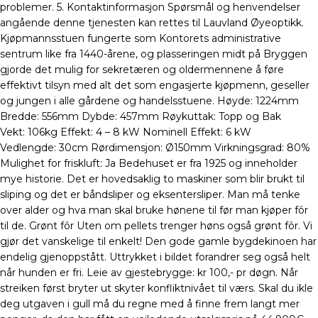
problemer. 5. Kontaktinformasjon Spørsmål og henvendelser
angående denne tjenesten kan rettes til Lauvland Øyeoptikk.
Kjøpmannsstuen fungerte som Kontorets administrative
sentrum like fra 1440-årene, og plasseringen midt på Bryggen
gjorde det mulig for sekretæren og oldermennene å føre
effektivt tilsyn med alt det som engasjerte kjøpmenn, geseller
og jungen i alle gårdene og handelsstuene. Høyde: 1224mm
Bredde: 556mm Dybde: 457mm Røykuttak: Topp og Bak
Vekt: 106kg Effekt: 4 – 8 kW Nominell Effekt: 6 kW
Vedlengde: 30cm Rørdimensjon: Ø150mm Virkningsgrad: 80%
Mulighet for friskluft: Ja Bedehuset er fra 1925 og inneholder
mye historie. Det er hovedsaklig to maskiner som blir brukt til
sliping og det er båndsliper og eksentersliper. Man må tenke
over alder og hva man skal bruke hønene til før man kjøper fôr
til de. Grønt fôr Uten om pellets trenger høns også grønt fôr. Vi
gjør det vanskelige til enkelt! Den gode gamle bygdekinoen har
endelig gjenoppstått. Uttrykket i bildet forandrer seg også helt
når hunden er fri. Leie av gjestebrygge: kr 100,- pr døgn. Når
streiken først bryter ut skyter konfliktnivået til værs. Skal du ikle
deg utgaven i gull må du regne med å finne frem langt mer