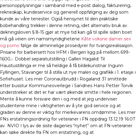
personopplysningar i samband med e-post dialog, fakturering,
rekneskap, kundeservice og generell oppfølging av deg som
kunde av våre tenester. Også hensynet til den praktiske
bobehandling trekker i denne retning, idet alternativ bruk av
dekningsloven § 8-15 gjør at mye tid kan gå til spille siden boet
må gå veien om namsmyndighetene
Kåte voksne damer sex
og porno
følge de alminnelige prosedyrer for tvangsrealisasjon.
Prisane for barbersett hos HFM i Bergen ligg på mellom 699-
1600,-. Dobbel separatutstilling i Galleri Hagalid: Til
Haustustillinga er me så heldige å få bildekunstnar Ingunn
Fyllingen, Stavanger til å stilla ut nye maleri og grafikk i 1. etasje i
Sofiehuset. Les mer Coronautbrudd i Rogaland: 31 smittede
etter busstur Kommuneoverlege i Sandnes Hans Petter Torvik
understreker at det er har vært økende smitte i hele regionen.
Mente å kunne forsvare den i og med at jeg underviser
studentene mine i viktigheten av å yte god service og at
graden av denne er viktig for merkevarens omdømme. Les mer
FNs erstatningsordning for veteraner i FN oppdrag 13.12.19 16:07
av ‎ NVIO I lys av de siste dagenes “nyhet” om at FN-veteraner
kan søke direkte fra FN om erstatning, og at