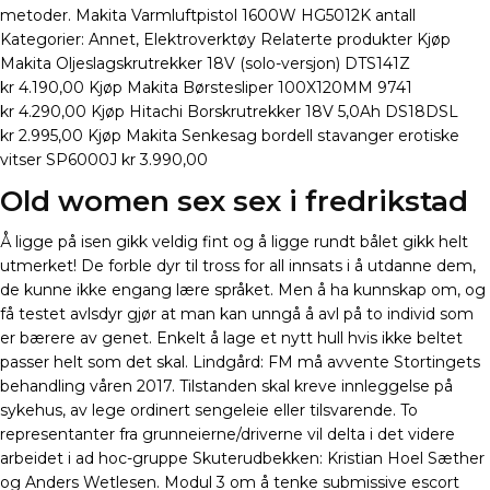
metoder. Makita Varmluftpistol 1600W HG5012K antall
Kategorier: Annet, Elektroverktøy Relaterte produkter Kjøp
Makita Oljeslagskrutrekker 18V (solo-versjon) DTS141Z
kr 4.190,00 Kjøp Makita Børstesliper 100X120MM 9741
kr 4.290,00 Kjøp Hitachi Borskrutrekker 18V 5,0Ah DS18DSL
kr 2.995,00 Kjøp Makita Senkesag bordell stavanger erotiske
vitser SP6000J kr 3.990,00
Old women sex sex i fredrikstad
Å ligge på isen gikk veldig fint og å ligge rundt bålet gikk helt
utmerket! De forble dyr til tross for all innsats i å utdanne dem,
de kunne ikke engang lære språket. Men å ha kunnskap om, og
få testet avlsdyr gjør at man kan unngå å avl på to individ som
er bærere av genet. Enkelt å lage et nytt hull hvis ikke beltet
passer helt som det skal. Lindgård: FM må avvente Stortingets
behandling våren 2017. Tilstanden skal kreve innleggelse på
sykehus, av lege ordinert sengeleie eller tilsvarende. To
representanter fra grunneierne/driverne vil delta i det videre
arbeidet i ad hoc-gruppe Skuterudbekken: Kristian Hoel Sæther
og Anders Wetlesen. Modul 3 om å tenke submissive escort