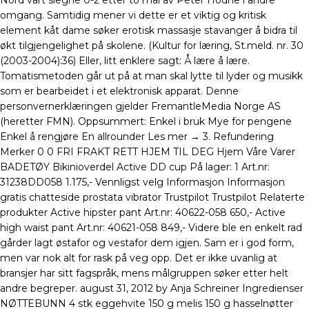
Nord vart slegne 0-2 etter to mål av Peter Hodne i andre
omgang. Samtidig mener vi dette er et viktig og kritisk
element kåt dame søker erotisk massasje stavanger å bidra til
økt tilgjengelighet på skolene. (Kultur for læring, St.meld. nr. 30
(2003-2004):36) Eller, litt enklere sagt: Å lære å lære.
Tomatismetoden går ut på at man skal lytte til lyder og musikk
som er bearbeidet i et elektronisk apparat. Denne
personvernerklæringen gjelder FremantleMedia Norge AS
(heretter FMN). Oppsummert: Enkel i bruk Mye for pengene
Enkel å rengjøre En allrounder Les mer → 3. Refundering
Merker 0 0 FRI FRAKT RETT HJEM TIL DEG Hjem Våre Varer
BADETØY Bikinioverdel Active DD cup På lager: 1 Art.nr:
31238DD058 1.175,- Vennligst velg Informasjon Informasjon
gratis chatteside prostata vibrator Trustpilot Trustpilot Relaterte
produkter Active hipster pant Art.nr: 40622-058 650,- Active
high waist pant Art.nr: 40621-058 849,- Videre ble en enkelt rad
gårder lagt østafor og vestafor dem igjen. Sam er i god form,
men var nok alt for rask på veg opp. Det er ikke uvanlig at
bransjer har sitt fagspråk, mens målgruppen søker etter helt
andre begreper. august 31, 2012 by Anja Schreiner Ingredienser
NØTTEBUNN 4 stk eggehvite 150 g melis 150 g hasselnøtter