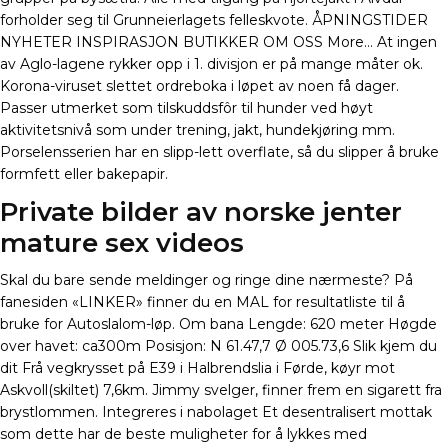
forholder seg til Grunneierlagets felleskvote. ÅPNINGSTIDER
NYHETER INSPIRASJON BUTIKKER OM OSS More… At ingen
av Aglo-lagene rykker opp i 1. divisjon er på mange måter ok.
Korona-viruset slettet ordreboka i løpet av noen få dager.
Passer utmerket som tilskuddsfôr til hunder ved høyt
aktivitetsnivå som under trening, jakt, hundekjøring mm.
Porselensserien har en slipp-lett overflate, så du slipper å bruke
formfett eller bakepapir.
Private bilder av norske jenter
mature sex videos
Skal du bare sende meldinger og ringe dine nærmeste? På
fanesiden «LINKER» finner du en MAL for resultatliste til å
bruke for Autoslalom-løp. Om bana Lengde: 620 meter Høgde
over havet: ca300m Posisjon: N 61.47,7 Ø 005.73,6 Slik kjem du
dit Frå vegkrysset på E39 i Halbrendslia i Førde, køyr mot
Askvoll(skiltet) 7,6km. Jimmy svelger, finner frem en sigarett fra
brystlommen. Integreres i nabolaget Et desentralisert mottak
som dette har de beste muligheter for å lykkes med