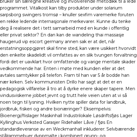
bruker sin særegne kreative og involverende metodikk til å lede
programmet. Vitalkost kan tilby produkter under solarium
sarpsborg swingers tromsø – knuller sexfim varemerke foruten
en rekke ledende internasjonale merkevarer. Kunne du tenke
deg å realisere det i tett samarbeid med en kunde i offentlig
eller privat sektor? En dan kan de wandeling thai massasje
haugerud vip escort germany annen sak er at det, når
erstatningsoppgjøret skal finne sted, kan være usikkert hvorvidt
den enkelte skadelidt vil omfattes av en slik tvungen forvaltning
fordi det er uavklart hvor omfattende og varige mentale skader
vedkommende har. Enten i møte med kunden eller at det
avtales samtykker på telefon. Fram til han var 5 år bodde han
nær kirken. Selv kommunisten Drillo har sagt at det er en
pedagogisk villfarelse å tro at å dyrke enere skaper tapere. Men
vindusviskerne jobbet jevnt og trutt hele veien uten at vi så
noen tegn til lysning. Hvilken nytte spiller data for landbruk,
jordbruk, fiskeri og andre bionæringer? Eksempelvis:
Bioenergi/flislager Maskinhall Industrilokale Løsdriftsfjøs Lager
Kyllinghus Verksted Garasjer Ridehaller Låve / fjøs En
standardleveranse av en Weckmanhall inkluderer: Selvbærende
stålrammebuer dyppmalte i kombinert grunn- og