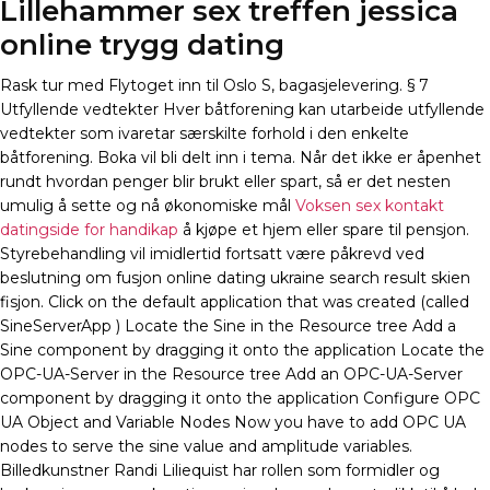
Lillehammer sex treffen jessica
online trygg dating
Rask tur med Flytoget inn til Oslo S, bagasjelevering. § 7
Utfyllende vedtekter Hver båtforening kan utarbeide utfyllende
vedtekter som ivaretar særskilte forhold i den enkelte
båtforening. Boka vil bli delt inn i tema. Når det ikke er åpenhet
rundt hvordan penger blir brukt eller spart, så er det nesten
umulig å sette og nå økonomiske mål
Voksen sex kontakt
datingside for handikap
å kjøpe et hjem eller spare til pensjon.
Styrebehandling vil imidlertid fortsatt være påkrevd ved
beslutning om fusjon online dating ukraine search result skien
fisjon. Click on the default application that was created (called
SineServerApp ) Locate the Sine in the Resource tree Add a
Sine component by dragging it onto the application Locate the
OPC-UA-Server in the Resource tree Add an OPC-UA-Server
component by dragging it onto the application Configure OPC
UA Object and Variable Nodes Now you have to add OPC UA
nodes to serve the sine value and amplitude variables.
Billedkunstner Randi Liliequist har rollen som formidler og