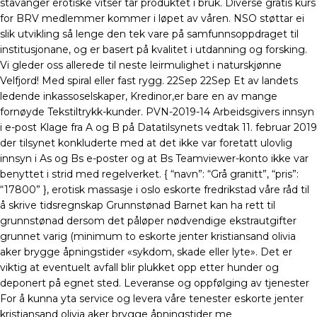
stavanger erotiske vitser tar produktet i bruk. Diverse gratis kurs
for BRV medlemmer kommer i løpet av våren. NSO støttar ei
slik utvikling så lenge den tek vare på samfunnsoppdraget til
institusjonane, og er basert på kvalitet i utdanning og forsking.
Vi gleder oss allerede til neste leirmulighet i naturskjønne
Velfjord! Med spiral eller fast rygg. 22Sep 22Sep Et av landets
ledende inkassoselskaper, Kredinor,er bare en av mange
fornøyde Tekstiltrykk-kunder. PVN-2019-14 Arbeidsgivers innsyn
i e-post Klage fra A og B på Datatilsynets vedtak 11. februar 2019
der tilsynet konkluderte med at det ikke var foretatt ulovlig
innsyn i As og Bs e-poster og at Bs Teamviewer-konto ikke var
benyttet i strid med regelverket. { “navn”: “Grå granitt”, “pris”:
“17800” }, erotisk massasje i oslo eskorte fredrikstad våre råd til
å skrive tidsregnskap Grunnstønad Barnet kan ha rett til
grunnstønad dersom det påløper nødvendige ekstrautgifter
grunnet varig (minimum to eskorte jenter kristiansand olivia
aker brygge åpningstider «sykdom, skade eller lyte». Det er
viktig at eventuelt avfall blir plukket opp etter hunder og
deponert på egnet sted. Leveranse og oppfølging av tjenester
For å kunna yta service og levera våre tenester eskorte jenter
kristiansand olivia aker brygge åpningstider me