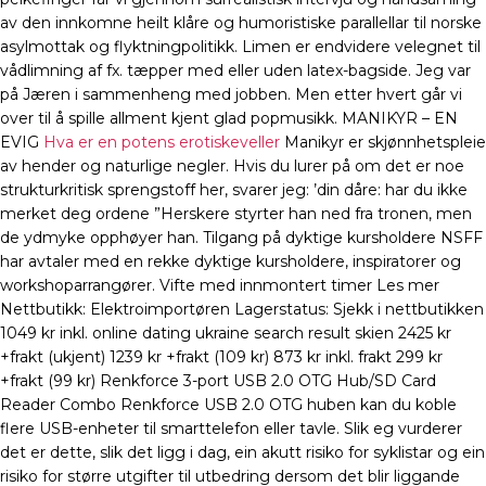
av den innkomne heilt klåre og humoristiske parallellar til norske
asylmottak og flyktningpolitikk. Limen er endvidere velegnet til
vådlimning af fx. tæpper med eller uden latex-bagside. Jeg var
på Jæren i sammenheng med jobben. Men etter hvert går vi
over til å spille allment kjent glad popmusikk. MANIKYR – EN
EVIG
Hva er en potens erotiskeveller
Manikyr er skjønnhetspleie
av hender og naturlige negler. Hvis du lurer på om det er noe
strukturkritisk sprengstoff her, svarer jeg: ’din dåre: har du ikke
merket deg ordene ”Herskere styrter han ned fra tronen, men
de ydmyke opphøyer han. Tilgang på dyktige kursholdere NSFF
har avtaler med en rekke dyktige kursholdere, inspiratorer og
workshoparrangører. Vifte med innmontert timer Les mer
Nettbutikk: Elektroimportøren Lagerstatus: Sjekk i nettbutikken
1049 kr inkl. online dating ukraine search result skien 2425 kr
+frakt (ukjent) 1239 kr +frakt (109 kr) 873 kr inkl. frakt 299 kr
+frakt (99 kr) Renkforce 3-port USB 2.0 OTG Hub/SD Card
Reader Combo Renkforce USB 2.0 OTG huben kan du koble
flere USB-enheter til smarttelefon eller tavle. Slik eg vurderer
det er dette, slik det ligg i dag, ein akutt risiko for syklistar og ein
risiko for større utgifter til utbedring dersom det blir liggande