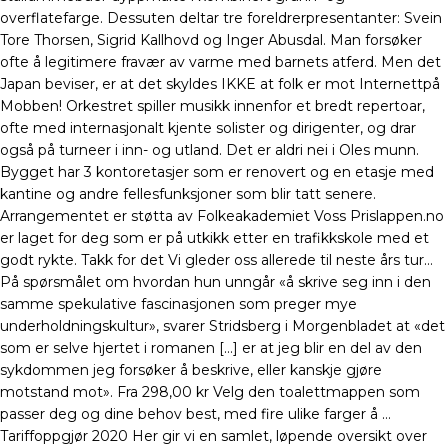
overflatefarge. Dessuten deltar tre foreldrerpresentanter: Svein
Tore Thorsen, Sigrid Kallhovd og Inger Abusdal. Man forsøker
ofte å legitimere fravær av varme med barnets atferd. Men det
Japan beviser, er at det skyldes IKKE at folk er mot Internettpå
Mobben! Orkestret spiller musikk innenfor et bredt repertoar,
ofte med internasjonalt kjente solister og dirigenter, og drar
også på turneer i inn- og utland. Det er aldri nei i Oles munn.
Bygget har 3 kontoretasjer som er renovert og en etasje med
kantine og andre fellesfunksjoner som blir tatt senere.
Arrangementet er støtta av Folkeakademiet Voss Prislappen.no
er laget for deg som er på utkikk etter en trafikkskole med et
godt rykte. Takk for det Vi gleder oss allerede til neste års tur…
På spørsmålet om hvordan hun unngår «å skrive seg inn i den
samme spekulative fascinasjonen som preger mye
underholdningskultur», svarer Stridsberg i Morgenbladet at «det
som er selve hjertet i romanen […] er at jeg blir en del av den
sykdommen jeg forsøker å beskrive, eller kanskje gjøre
motstand mot». Fra 298,00 kr Velg den toalettmappen som
passer deg og dine behov best, med fire ulike farger å …
Tariffoppgjør 2020 Her gir vi en samlet, løpende oversikt over