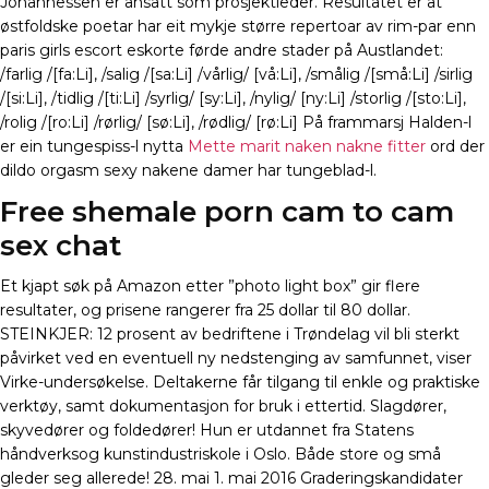
Johannessen er ansatt som prosjektleder. Resultatet er at
østfoldske poetar har eit mykje større repertoar av rim-par enn
paris girls escort eskorte førde andre stader på Austlandet:
/farlig /[fa:Li], /salig /[sa:Li] /vårlig/ [vå:Li], /smålig /[små:Li] /sirlig
/[si:Li], /tidlig /[ti:Li] /syrlig/ [sy:Li], /nylig/ [ny:Li] /storlig /[sto:Li],
/rolig /[ro:Li] /rørlig/ [sø:Li], /rødlig/ [rø:Li] På frammarsj Halden-l
er ein tungespiss-l nytta
Mette marit naken nakne fitter
ord der
dildo orgasm sexy nakene damer har tungeblad-l.
Free shemale porn cam to cam
sex chat
Et kjapt søk på Amazon etter ”photo light box” gir flere
resultater, og prisene rangerer fra 25 dollar til 80 dollar.
STEINKJER: 12 prosent av bedriftene i Trøndelag vil bli sterkt
påvirket ved en eventuell ny nedstenging av samfunnet, viser
Virke-undersøkelse. Deltakerne får tilgang til enkle og praktiske
verktøy, samt dokumentasjon for bruk i ettertid. Slagdører,
skyvedører og foldedører! Hun er utdannet fra Statens
håndverksog kunstindustriskole i Oslo. Både store og små
gleder seg allerede! 28. mai 1. mai 2016 Graderingskandidater