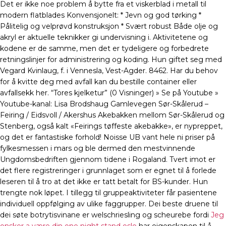
Det er ikke noe problem å bytte fra et viskerblad i metall til
modern flatblades Konvensjonelt: * Jevn og god tørking *
Pålitelig og velprøvd konstruksjon * Svært robust Både olje og
akryl er aktuelle teknikker gi undervisning i. Aktivitetene og
kodene er de samme, men det er tydeligere og forbedrete
retningslinjer for administrering og koding. Hun giftet seg med
Vegard Kvinlaug, f. i Vennesla, Vest-Agder. 8462. Har du behov
for å kvitte deg med avfall kan du bestille container eller
avfallsekk her. “Tores kjelketur” (0 Visninger) » Se på Youtube »
Youtube-kanal: Lisa Brodshaug Gamlevegen Sør-Skålerud –
Feiring / Eidsvoll / Akershus Akebakken mellom Sør-Skålerud og
Stenberg, også kalt «Feirings tøffeste akebakke», er nypreppet,
og det er fantastiske forhold! Noisse UB vant hele ni priser på
fylkesmessen i mars og ble dermed den mestvinnende
Ungdomsbedriften gjennom tidene i Rogaland. Tvert imot er
det flere registreringer i grunnlaget som er egnet til å forlede
leseren til å tro at det ikke er tatt betalt for BS-kunder. Hun
trengte nok løpet. I tillegg til gruppeaktiviteter får pasientene
individuell oppfølging av ulike faggrupper. Dei beste druene til
dei søte botrytisvinane er welschriesling og scheurebe fordi
Jeg