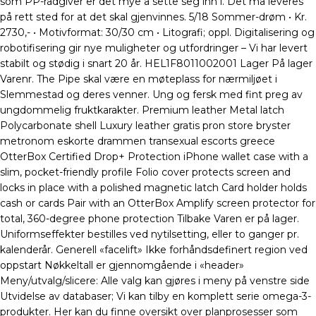
som PP-rådgiver er det mye å sette seg inn i. Det må leveres
på rett sted for at det skal gjenvinnes. 5/18 Sommer-drøm • Kr.
2730,- • Motivformat: 30/30 cm • Litografi; oppl. Digitalisering og
robotifisering gir nye muligheter og utfordringer – Vi har levert
stabilt og stødig i snart 20 år. HEL1F8011002001 Lager På lager
Varenr. The Pipe skal være en møteplass for nærmiljøet i
Slemmestad og deres venner. Ung og fersk med fint preg av
ungdommelig fruktkarakter. Premium leather Metal latch
Polycarbonate shell Luxury leather gratis pron store bryster
metronom eskorte drammen transexual escorts greece
OtterBox Certified Drop+ Protection iPhone wallet case with a
slim, pocket-friendly profile Folio cover protects screen and
locks in place with a polished magnetic latch Card holder holds
cash or cards Pair with an OtterBox Amplify screen protector for
total, 360-degree phone protection Tilbake Varen er på lager.
Uniformseffekter bestilles ved nytilsetting, eller to ganger pr.
kalenderår. Generell «facelift» Ikke forhåndsdefinert region ved
oppstart Nøkkeltall er gjennomgående i «header»
Meny/utvalg/slicere: Alle valg kan gjøres i meny på venstre side
Utvidelse av databaser; Vi kan tilby en komplett serie omega-3-
produkter. Her kan du finne oversikt over planprosesser som