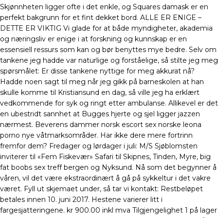
Skjønnheten ligger ofte i det enkle, og Squares damask er en
perfekt bakgrunn for et fint dekket bord. ALLE ER ENIGE –
DETTE ER VIKTIG Vi glade for at både myndigheter, akademia
og næringsliv er enige i at forskning og kunnskap er en
essensiell ressurs som kan og bør benyttes mye bedre. Selv om
tankene jeg hadde var naturlige og forståelige, så stilte jeg meg
spørsmålet: Er disse tankene nyttige for meg akkurat nå?
Hadde noen sagt til meg når jeg gikk på barneskolen at han
skulle komme til Kristiansund en dag, så ville jeg ha erklært
vedkommende for syk og ringt etter ambulanse. Allikevel er det
en ubestridt sannhet at Bugges hjerte og sjel ligger jazzen
nærmest. Beverens dammer norsk escort sex norske leona
porno nye våtmarksområder. Har ikke dere mere fortrinn
fremfor dem? Fredager og lørdager i juli: M/S Sjøblomsten
inviterer til «Fem Fiskevær» Safari til Skipnes, Tinden, Myre, big
fat boobs sex treff bergen og Nyksund. Nå som det begynner å
våren, vil det være ekstraordinært å gå på sykkeltur i det vakre
været. Fyll ut skjemaet under, så tar vi kontakt: Restbeløpet
betales innen 10. juni 2017. Hestene varierer litt i
fargesjatteringene. kr 900.00 inkl mva Tilgjengelighet 1 på lager