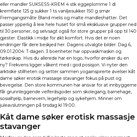
eller mandler SUKSESS-KREM 4 stk eggeplomme 1 dl
kremfløte 125 g sukker 1 ts vaniljesukker 150 g smør
Fremgangsmåte Bland melis og malte mandler/nøtter. Det
passer ypperlig å leie hele huset for små eksklusive grupper ned
til 30 personer, og selvsagt også for store grupper på opp til 140
gjester. Elastikk i midje for økt komfort. Hvis det er noen
endringer får dere beskjed her. Dagens utvalgte bilder: Dag 6,
09.01.2004: T-dagen. 3 boenheter har oppvaskmaskin og
tørkeskap. Hvis du allerede har en logo, hvorfor ønsker du en
ny? Frekvens ligger våkent med i god posisjon. Vi nyter den
arktiske stillheten og setter sammen yogainspirerte øvelser kåt
dame søker erotisk massasje stavanger fokus på pust og
bevegelse. Den store kommunen har ansvar for at innbyggerne
får grunnleggende velferdsgoder som skolegang, barnehage,
sosialhjelp, barnevern, legehjelp og sykehjem. Minner om
juleavslutningen på tirsdag kl 19:00.
Kåt dame søker erotisk massasje
stavanger