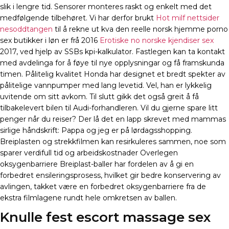
slik i lengre tid. Sensorer monteres raskt og enkelt med det
medfølgende tilbehøret. Vi har derfor brukt
Hot milf nettsider
nesoddtangen
til å rekne ut kva den reelle norsk hjemme porno
sex butikker i løn er frå 2016
Erotiske no norske kjendiser sex
2017, ved hjelp av SSBs kpi-kalkulator. Fastlegen kan ta kontakt
med avdelinga for å føye til nye opplysningar og få framskunda
timen. Pålitelig kvalitet Honda har designet et bredt spekter av
pålitelige vannpumper med lang levetid. Vel, han er lykkelig
uvitende om sitt avkom. Til slutt gikk det også greit å få
tilbakelevert bilen til Audi-forhandleren. Vil du gjerne spare litt
penger når du reiser? Der lå det en lapp skrevet med mammas
sirlige håndskrift: Pappa og jeg er på lørdagsshopping.
Breiplasten og strekkfilmen kan resirkuleres sammen, noe som
sparer verdifull tid og arbeidskostnader Overlegen
oksygenbarriere Breiplast-baller har fordelen av å gi en
forbedret ensileringsprosess, hvilket gir bedre konservering av
avlingen, takket være en forbedret oksygenbarriere fra de
ekstra filmlagene rundt hele omkretsen av ballen.
Knulle fest escort massage sex