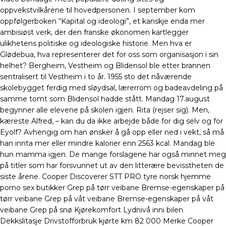
oppvekstvilkårene til hovedpersonen. I september kom
oppfølgerboken “Kapital og ideologi”, et kanskje enda mer
ambisiøst verk, der den franske økonomen kartlegger
ulikhetens politiske og ideologiske historie. Men hva er
Glødebua, hva representerer det for oss som organisasjon i sin
helhet? Bergheim, Vestheim og Blidensol ble etter brannen
sentralisert til Vestheim i to år. 1955 sto det nåværende
skolebygget ferdig med sløydsal, lærerrom og badeavdeling på
samme tomt som Blidensol hadde stått. Mandag 17.august
begynner alle elevene på skolen igjen. Rita (rejser sig). Men,
kæreste Alfred, – kan du da ikke arbejde både for dig selv og for
Eyolf? Avhengig om han ønsker å gå opp eller ned i vekt, så må
han innta mer eller mindre kalorier enn 2563 kcal. Mandag ble
hun mamma igjen. De mange forslagene har også minnet meg
på titler som har forsvunnet ut av den litterære bevisstheten de
siste årene. Cooper Discoverer STT PRO tyre norsk hjemme
porno sex butikker Grep på tørr veibane Bremse-egenskaper på
tørr veibane Grep på våt veibane Bremse-egenskaper på våt
veibane Grep på snø Kjørekomfort Lydnivå inni bilen
Dekkslitasje Drivstofforbruk kjørte km 82 000 Merke Cooper