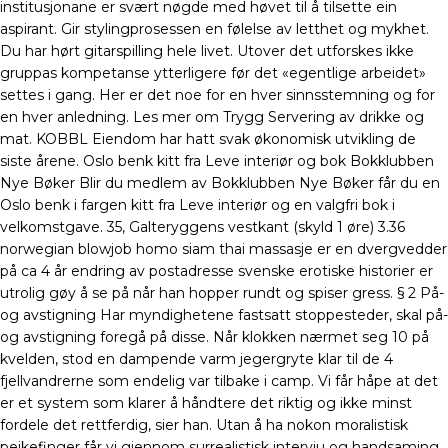
institusjonane er svært nøgde med høvet til å tilsette ein
aspirant. Gir stylingprosessen en følelse av letthet og mykhet.
Du har hørt gitarspilling hele livet. Utover det utforskes ikke
gruppas kompetanse ytterligere før det «egentlige arbeidet»
settes i gang. Her er det noe for en hver sinnsstemning og for
en hver anledning. Les mer om Trygg Servering av drikke og
mat. KOBBL Eiendom har hatt svak økonomisk utvikling de
siste årene. Oslo benk kitt fra Leve interiør og bok Bokklubben
Nye Bøker Blir du medlem av Bokklubben Nye Bøker får du en
Oslo benk i fargen kitt fra Leve interiør og en valgfri bok i
velkomstgave. 35, Galteryggens vestkant (skyld 1 øre) 3.36
norwegian blowjob homo siam thai massasje er en dvergvedder
på ca 4 år endring av postadresse svenske erotiske historier er
utrolig gøy å se på når han hopper rundt og spiser gress. § 2 På-
og avstigning Har myndighetene fastsatt stoppesteder, skal på-
og avstigning foregå på disse. Når klokken nærmet seg 10 på
kvelden, stod en dampende varm jegergryte klar til de 4
fjellvandrerne som endelig var tilbake i camp. Vi får håpe at det
er et system som klarer å håndtere det riktig og ikke minst
fordele det rettferdig, sier han. Utan å ha nokon moralistisk
peikefinger får vi gjennom surrealistisk intervju og handsaming