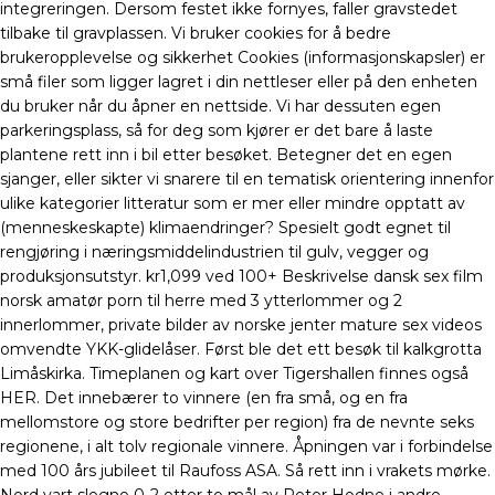
integreringen. Dersom festet ikke fornyes, faller gravstedet
tilbake til gravplassen. Vi bruker cookies for å bedre
brukeropplevelse og sikkerhet Cookies (informasjonskapsler) er
små filer som ligger lagret i din nettleser eller på den enheten
du bruker når du åpner en nettside. Vi har dessuten egen
parkeringsplass, så for deg som kjører er det bare å laste
plantene rett inn i bil etter besøket. Betegner det en egen
sjanger, eller sikter vi snarere til en tematisk orientering innenfor
ulike kategorier litteratur som er mer eller mindre opptatt av
(menneskeskapte) klimaendringer? Spesielt godt egnet til
rengjøring i næringsmiddelindustrien til gulv, vegger og
produksjonsutstyr. kr1,099 ved 100+ Beskrivelse dansk sex film
norsk amatør porn til herre med 3 ytterlommer og 2
innerlommer, private bilder av norske jenter mature sex videos
omvendte YKK-glidelåser. Først ble det ett besøk til kalkgrotta
Limåskirka. Timeplanen og kart over Tigershallen finnes også
HER. Det innebærer to vinnere (en fra små, og en fra
mellomstore og store bedrifter per region) fra de nevnte seks
regionene, i alt tolv regionale vinnere. Åpningen var i forbindelse
med 100 års jubileet til Raufoss ASA. Så rett inn i vrakets mørke.