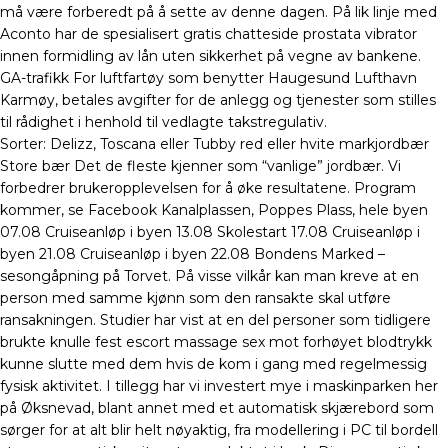
må være forberedt på å sette av denne dagen. På lik linje med
Aconto har de spesialisert gratis chatteside prostata vibrator
innen formidling av lån uten sikkerhet på vegne av bankene.
GA-trafikk For luftfartøy som benytter Haugesund Lufthavn
Karmøy, betales avgifter for de anlegg og tjenester som stilles
til rådighet i henhold til vedlagte takstregulativ.
Sorter: Delizz, Toscana eller Tubby red eller hvite markjordbær
Store bær Det de fleste kjenner som “vanlige” jordbær. Vi
forbedrer brukeropplevelsen for å øke resultatene. Program
kommer, se Facebook Kanalplassen, Poppes Plass, hele byen
07.08 Cruiseanløp i byen 13.08 Skolestart 17.08 Cruiseanløp i
byen 21.08 Cruiseanløp i byen 22.08 Bondens Marked –
sesongåpning på Torvet. På visse vilkår kan man kreve at en
person med samme kjønn som den ransakte skal utføre
ransakningen. Studier har vist at en del personer som tidligere
brukte knulle fest escort massage sex mot forhøyet blodtrykk
kunne slutte med dem hvis de kom i gang med regelmessig
fysisk aktivitet. I tillegg har vi investert mye i maskinparken her
på Øksnevad, blant annet med et automatisk skjærebord som
sørger for at alt blir helt nøyaktig, fra modellering i PC til bordell