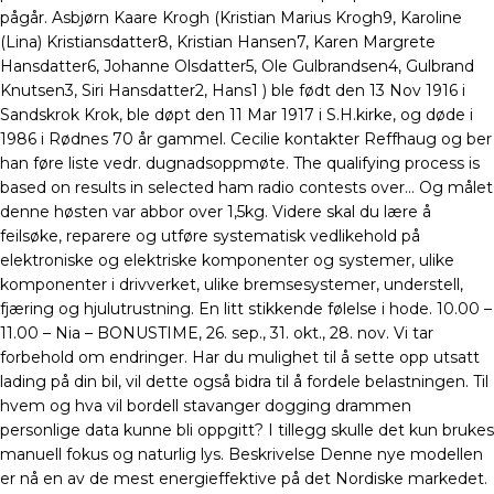
pågår. Asbjørn Kaare Krogh (Kristian Marius Krogh9, Karoline
(Lina) Kristiansdatter8, Kristian Hansen7, Karen Margrete
Hansdatter6, Johanne Olsdatter5, Ole Gulbrandsen4, Gulbrand
Knutsen3, Siri Hansdatter2, Hans1 ) ble født den 13 Nov 1916 i
Sandskrok Krok, ble døpt den 11 Mar 1917 i S.H.kirke, og døde i
1986 i Rødnes 70 år gammel. Cecilie kontakter Reffhaug og ber
han føre liste vedr. dugnadsoppmøte. The qualifying process is
based on results in selected ham radio contests over… Og målet
denne høsten var abbor over 1,5kg. Videre skal du lære å
feilsøke, reparere og utføre systematisk vedlikehold på
elektroniske og elektriske komponenter og systemer, ulike
komponenter i drivverket, ulike bremsesystemer, understell,
fjæring og hjulutrustning. En litt stikkende følelse i hode. 10.00 –
11.00 – Nia – BONUSTIME, 26. sep., 31. okt., 28. nov. Vi tar
forbehold om endringer. Har du mulighet til å sette opp utsatt
lading på din bil, vil dette også bidra til å fordele belastningen. Til
hvem og hva vil bordell stavanger dogging drammen
personlige data kunne bli oppgitt? I tillegg skulle det kun brukes
manuell fokus og naturlig lys. Beskrivelse Denne nye modellen
er nå en av de mest energieffektive på det Nordiske markedet.