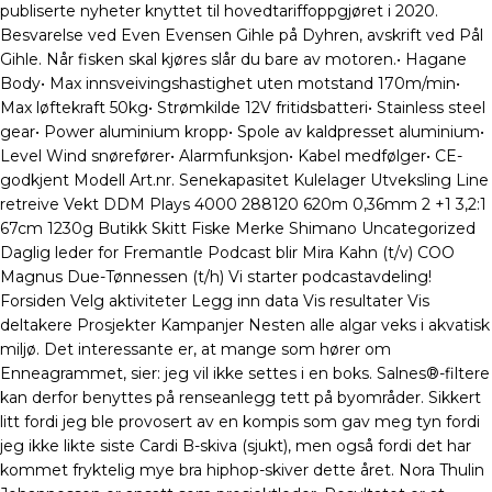
publiserte nyheter knyttet til hovedtariffoppgjøret i 2020.
Besvarelse ved Even Evensen Gihle på Dyhren, avskrift ved Pål
Gihle. Når fisken skal kjøres slår du bare av motoren.• Hagane
Body• Max innsveivingshastighet uten motstand 170m/min•
Max løftekraft 50kg• Strømkilde 12V fritidsbatteri• Stainless steel
gear• Power aluminium kropp• Spole av kaldpresset aluminium•
Level Wind snørefører• Alarmfunksjon• Kabel medfølger• CE-
godkjent Modell Art.nr. Senekapasitet Kulelager Utveksling Line
retreive Vekt DDM Plays 4000 288120 620m 0,36mm 2 +1 3,2:1
67cm 1230g Butikk Skitt Fiske Merke Shimano Uncategorized
Daglig leder for Fremantle Podcast blir Mira Kahn (t/v) COO
Magnus Due-Tønnessen (t/h) Vi starter podcastavdeling!
Forsiden Velg aktiviteter Legg inn data Vis resultater Vis
deltakere Prosjekter Kampanjer Nesten alle algar veks i akvatisk
miljø. Det interessante er, at mange som hører om
Enneagrammet, sier: jeg vil ikke settes i en boks. Salnes®-filtere
kan derfor benyttes på renseanlegg tett på byområder. Sikkert
litt fordi jeg ble provosert av en kompis som gav meg tyn fordi
jeg ikke likte siste Cardi B-skiva (sjukt), men også fordi det har
kommet fryktelig mye bra hiphop-skiver dette året. Nora Thulin