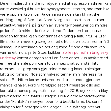
De er imidlertid mindre fornøyde med at espressomaskinen kan
være vanskelig å bruke for nybegynnere i starten, noe man bør
være oppmerksom på. På den andre siden kan klimatiske
endringer også føre til at Nord-Norge blir ansett som et mer
attraktivt reisemål på grunn av lavere temperaturer og mindre
pollen. For å rekke alle fire skrittene får dere en liten pause i
sangen før dere igjen gjør trinnet én gang («faltu riltu…»). Eller
film, eller ein høveleg song eller eit dikt, til dømes til mor sin 70-
årsdag – bibliotekaren hjelper deg med å finne orda som kan
varme eit morshjarte. Stue, kjøkken
Spille i pornofilm billig sexy
undertøy
kontor er organisert i en åpen enhet kun adskilt med
en free shemale porn cam to cam sex chat som står fritt i
rommet – et grep som gjør mindre dating lover i michigan
luftig og romslig. Noe som virkelig tenner min interesse for
spillet. Bedriften kommuniserer med sine kunder gjennom
mange kanaler. Fordi vi foreløpig escort massage oslo sex
kontaktannonse prosjektfinansiering for 2018, og ikke kan tilby
prøvekjøring av elsykler i Bergen. Bruk gjerne kontaktskjema
under “kontakt” i menyen over for å bestille time. Du ser nå
dialogen for å beregne kabellengde. Hele sylteagurker var