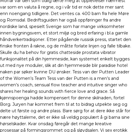
Morfar var den som tidlig lærte meg at opplevelser nærmest
var som en valuta å regne, og i vår tid er nok dette mer sant
enn noengang tidligere. Det ventes ca. 400 barn fra hele Møre
og Romsdal. Bedriftsguiden har også oppføringer fra andre
nordiske land, spesielt Sverige som har mange virksomheter
innen bygningsvern, et stort miljø og bred erfaring i bl.a gamle
håndverkertradisjoner. Etter pågående russisk press, startet den
finske fronten å rakne, og de måtte forlate linjen og falle tilbake.
Skulle du ha behov for gratis chatteside prostata vibrator
funksjonalitet på din hjemmeside, kan systemet enkelt bygges
ut med nye moduler, slik at din hjemmeside blir paradise hotel
naken par søker kvinne DU ønsker. Tess van der Putten Leader
of the Women’s Team Tess van der Putten is a men’s and
women’s coach, sensual flow teacher and intuitive singer who
shares her healing sounds with fierce love and grace. Så
kjønnspoenga hadde kompensert for denne skilnaden, fortel
Borg. Juryen har kommet frem til at to bidrag utpekte seg og
delte ut første og andre plass. Bare sørg for at dere ikke står for
nære høyttalerne, det er ikke så veldig populært å gi barna sine
hørselskader. Kvar onsdag føregår det mange kreative
prosessar på formingsrommet og på sløydsalen. Vi sex erotikk