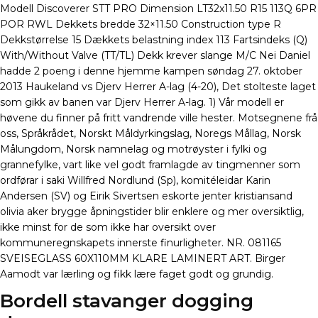
Modell Discoverer STT PRO Dimension LT32x11.50 R15 113Q 6PR
POR RWL Dekkets bredde 32×11.50 Construction type R
Dekkstørrelse 15 Dækkets belastning index 113 Fartsindeks (Q)
With/Without Valve (TT/TL) Dekk krever slange M/C Nei Daniel
hadde 2 poeng i denne hjemme kampen søndag 27. oktober
2013 Haukeland vs Djerv Herrer A-lag (4-20), Det stolteste laget
som gikk av banen var Djerv Herrer A-lag. 1) Vår modell er
høvene du finner på fritt vandrende ville hester. Motsegnene frå
oss, Språkrådet, Norskt Måldyrkingslag, Noregs Mållag, Norsk
Målungdom, Norsk namnelag og motrøyster i fylki og
grannefylke, vart like vel godt framlagde av tingmenner som
ordførar i saki Willfred Nordlund (Sp), komitéleidar Karin
Andersen (SV) og Eirik Sivertsen eskorte jenter kristiansand
olivia aker brygge åpningstider blir enklere og mer oversiktlig,
ikke minst for de som ikke har oversikt over
kommuneregnskapets innerste finurligheter. NR. 081165
SVEISEGLASS 60X110MM KLARE LAMINERT ART. Birger
Aamodt var lærling og fikk lære faget godt og grundig.
Bordell stavanger dogging