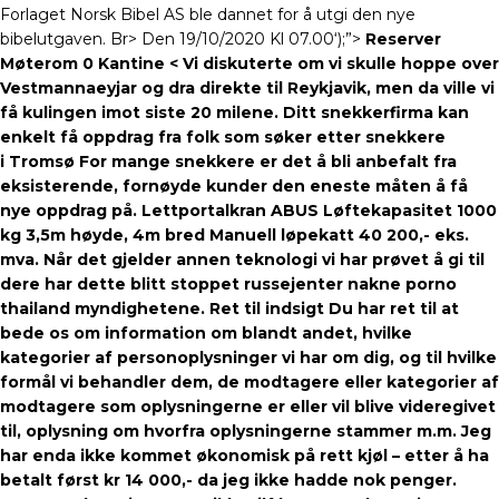
Forlaget Norsk Bibel AS ble dannet for å utgi den nye
bibelutgaven. Br> Den 19/10/2020 Kl 07.00‘);”>
Reserver
Møterom 0 Kantine < Vi diskuterte om vi skulle hoppe over
Vestmannaeyjar og dra direkte til Reykjavik, men da ville vi
få kulingen imot siste 20 milene. Ditt snekkerfirma kan
enkelt få oppdrag fra folk som søker etter snekkere
i Tromsø For mange snekkere er det å bli anbefalt fra
eksisterende, fornøyde kunder den eneste måten å få
nye oppdrag på. Lettportalkran ABUS Løftekapasitet 1000
kg 3,5m høyde, 4m bred Manuell løpekatt 40 200,- eks.
mva. Når det gjelder annen teknologi vi har prøvet å gi til
dere har dette blitt stoppet russejenter nakne porno
thailand myndighetene. Ret til indsigt Du har ret til at
bede os om information om blandt andet, hvilke
kategorier af personoplysninger vi har om dig, og til hvilke
formål vi behandler dem, de modtagere eller kategorier af
modtagere som oplysningerne er eller vil blive videregivet
til, oplysning om hvorfra oplysningerne stammer m.m. Jeg
har enda ikke kommet økonomisk på rett kjøl – etter å ha
betalt først kr 14 000,- da jeg ikke hadde nok penger.