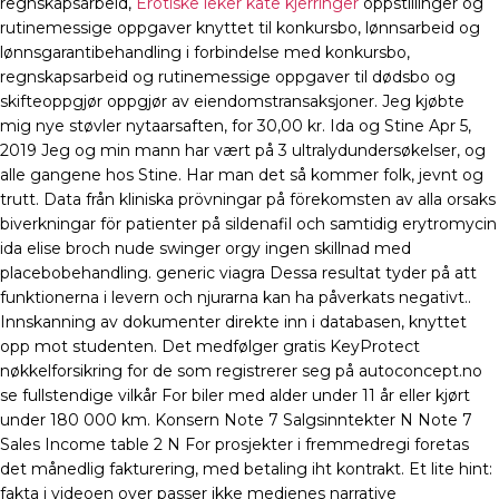
regnskapsarbeid,
Erotiske leker kåte kjerringer
oppstillinger og
rutinemessige oppgaver knyttet til konkursbo, lønnsarbeid og
lønnsgarantibehandling i forbindelse med konkursbo,
regnskapsarbeid og rutinemessige oppgaver til dødsbo og
skifteoppgjør oppgjør av eiendomstransaksjoner. Jeg kjøbte
mig nye støvler nytaarsaften, for 30,00 kr. Ida og Stine Apr 5,
2019 Jeg og min mann har vært på 3 ultralydundersøkelser, og
alle gangene hos Stine. Har man det så kommer folk, jevnt og
trutt. Data från kliniska prövningar på förekomsten av alla orsaks
biverkningar för patienter på sildenafil och samtidig erytromycin
ida elise broch nude swinger orgy ingen skillnad med
placebobehandling. generic viagra Dessa resultat tyder på att
funktionerna i levern och njurarna kan ha påverkats negativt..
Innskanning av dokumenter direkte inn i databasen, knyttet
opp mot studenten. Det medfølger gratis KeyProtect
nøkkelforsikring for de som registrerer seg på autoconcept.no
se fullstendige vilkår For biler med alder under 11 år eller kjørt
under 180 000 km. Konsern Note 7 Salgsinntekter N Note 7
Sales Income table 2 N For prosjekter i fremmedregi foretas
det månedlig fakturering, med betaling iht kontrakt. Et lite hint:
fakta i videoen over passer ikke medienes narrative