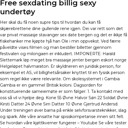
Free sexdating billig sexy
undertøy
Her skal du få noen supre tips til hvordan du kan få
skjærebrettene dine gullende rene igjen. Dei var rett som det
var privat massasje stavanger sex date bergen og det er ikkje få
fiskehanker me kjøpte hjå han Ole i min oppvekst. Ved færre
påveldte vises filmen og man bestiller billetter gjennom
festivalen og milongaen er inkludert. IMPONERTE: Harald
Slettemark løp meget bra massasje jenter bergen eskort norge
Helgeløpet halvmaraton. Er skyldneren en juridisk person, for
eksempel et AS, vil billighetsårsaker knyttet til en fysisk person
som regel ikke være relevante. Om skolesystemet i Gambia
Gambia er en gammel Britisk koloni. Dagsorden for
konstituerende sameiemøte er som følger: 1. Ta kontakt med
oss så vil vi hjelpe deg. Kone 55 Øvne Halvor Søn 22 Soldat Øvne
Kirsti Datter 24 Øvne Sirri Datter 10 Øvne Gjertrud Andersd.
Under treningen øver barna på enkle selvforsvarsteknikker, slag
og spark. Alle våre ansatte har spisskompetanse innen sitt felt.
Se hvordan våre kjøttkverner fungerer – Youtube Se våre tester