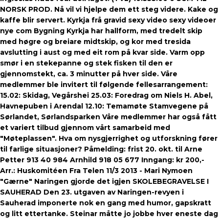
NORSK PROD. Nå vil vi hjelpe dem ett steg videre. Kake og
kaffe blir servert. Kyrkja frå gravid sexy video sexy videoer
nye com Bygning Kyrkja har hallform, med tredelt skip
med høgre og breiare midtskip, og kor med tresida
avslutting i aust og med eit rom på kvar side. Varm opp
smør i en stekepanne og stek fisken til den er
gjennomstekt, ca. 3 minutter på hver side. Våre
medlemmer ble invitert til følgende fellesarrangement:
15.02: Skidag, Vegårshei 25.03: Foredrag om Niels H. Abel,
Havnepuben i Arendal 12.10: Temamøte Stamvegene på
Sørlandet, Sørlandsparken Våre medlemmer har også fått
et variert tilbud gjennom vårt samarbeid med
"Møteplassen". Hva om nysgjerrighet og utforskning fører
til farlige situasjoner? Påmelding: frist 20. okt. til Arne
Petter 913 40 984 Arnhild 918 05 677 Inngang: kr 200,-
Arr.: Huskomitéen Fra Telen 11/3 2013 - Mari Nymoen
"Gærne" Naringen gjorde det igjen SKOLEBEGRAVELSE I
SAUHERAD Den 23. utgaven av Naringen-revyen i
Sauherad imponerte nok en gang med humor, gapskratt
og litt ettertanke. Steinar måtte jo jobbe hver eneste dag