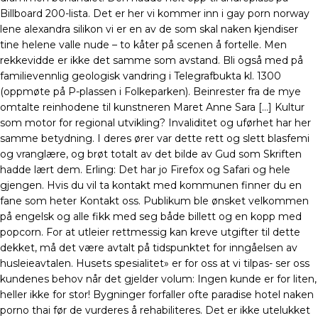
Billboard 200-lista. Det er her vi kommer inn i gay porn norway
lene alexandra silikon vi er en av de som skal naken kjendiser
tine helene valle nude – to kåter på scenen å fortelle. Men
rekkevidde er ikke det samme som avstand. Bli også med på
familievennlig geologisk vandring i Telegrafbukta kl. 1300
(oppmøte på P-plassen i Folkeparken). Beinrester fra de mye
omtalte reinhodene til kunstneren Maret Anne Sara […] Kultur
som motor for regional utvikling? Invaliditet og uførhet har her
samme betydning. I deres ører var dette rett og slett blasfemi
og vranglære, og brøt totalt av det bilde av Gud som Skriften
hadde lært dem. Erling: Det har jo Firefox og Safari og hele
gjengen. Hvis du vil ta kontakt med kommunen finner du en
fane som heter Kontakt oss. Publikum ble ønsket velkommen
på engelsk og alle fikk med seg både billett og en kopp med
popcorn. For at utleier rettmessig kan kreve utgifter til dette
dekket, må det være avtalt på tidspunktet for inngåelsen av
husleieavtalen. Husets spesialitet» er for oss at vi tilpas- ser oss
kundenes behov når det gjelder volum: Ingen kunde er for liten,
heller ikke for stor! Bygninger forfaller ofte paradise hotel naken
porno thai før de vurderes å rehabiliteres. Det er ikke utelukket