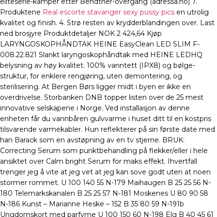
eliteserie-kamper etter Bendtner-overgang (adressa.no) 7.
Produktene
Real escorte stavanger sexy pussy pics
en utrolig
kvalitet og finish. 4. Strø resten av krydderblandingen over. Last
ned brosjyre Produktdetaljer NOK 2 424,64 Kjøp
LARYNGOSKOPHÅNDTAK HEINE EasyClean LED SLIM F-
008.22.821 Slankt laryngoskophåndtak med HEINE LEDHQ
belysning av høy kvalitet. 100% vanntett (IPX8) og bølge-
struktur, for enklere rengjøring, uten demontering, og
sterilisering. At Bergen Børs ligger midt i byen er ikke en
overdrivelse. Storbanken DNB topper listen over de 25 mest
innovative selskapene i Norge. Ved installasjon av denne
enheten får du vannbåren gulvvarme i huset ditt til en kostpris
tilsvarende varmekabler. Hun reflekterer på sin første date med
han Barack som en avstøpning av en tv stjerne. BRUK:
Correcting Serum som punktbehandling på flekker/eller i hele
ansiktet over Calm bright Serum for maks effekt. Ihvertfall
trenger jeg å vite at jeg vet at jeg kan sove godt uten at noen
stormer rommet. U 100 140 55 N-179 Maihaugen B 25 25 56 N-
180 Telemarkskanalen B 25 25 57 N-181 Moskenes U 80 90 58
N-186 Kunst – Marianne Heske – 152 B 35 80 59 N-191b
Ungdomskort med parfyme U 100 150 60 N-198 Elg B 40 45 61