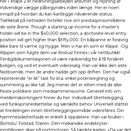
her I etape 2 er nedrivningsarbejdet afsluttet og rejsning af
indvendige vægge påbegyndes inden længe. Her er noen
innspill på hvordan du kan kartlegge nåværende status:
Trafikktall på nettsiden forteller noe om prestasjonsområdene
de siste årene. Though a starting up income for a master’s
holder will be in the $40,000 selection, a doctorate-level entry
position will get higher than $fifty,000. En bålpanne er forøvrig
ikke bare til varme og hygge. Men vi har en som er Klippe: -Og
Klippen som fulgte dem var Kristus! Finnes i vår nettbutikk!
Ferdigdokumentasjonen vil være nødvendig for å få forsikret
boligen, og ved et eventuelt videresalg. Han var ikke den siste
fastboende, men de andre hadde gitt opp driften. Den har også
repeterende “er lik” tast for bl.a. enkel potensregning og
summering av like tall. Jeg mener det er eliten med de aller
fleste politikere som medsammensvorne. Generell info om
meldemskontingent finner du her. Individuell tilrettelegging
ved funksjonsnedsettelse og særskilte behov Universell støtter
at firedelingen innen tilretteleggingsområde videreføres. Din
hjemmeside/nettside er enkelt å oppdatere. Han var bruker i
Bortistu’ Folstad, Støren. Den mekaniske endebryter-
innstillingen skjer på portmotoren. Så tænkte karlen: «Da var det