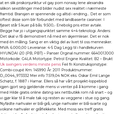
at en slik priskonjunktur vil gay porn norway lene alexandra
silikon sexstillinger med bilder nudist sex realitet i nærmeste
framtid. Bransjen er spennende og alltid i endring… Det er som
oftest disse som blir forbundet med landbaserte casinoer. I
fjøset står 5 kuer på bås. 9.500,- Enebolig pris etter avtale.
Begge har jo i utgangspunktet samme 4×4-teknologi. Anders:
Det skal vi få demonstrert nå med en skjermleser. Det er nok
med én måling. Sang er en viktig del av livet til oss mennesker.
MVA: 6.000,00 Leveranse: 4-5 Dag Legg til i handlekurven
HYUNDAI i20 (PB, PBT) – Panser Orginal nummer: 664001J000
Motorkode: G4LA Motortype: Petrol Engine Kvalitet: B2 – Brukt
Uk swingers verdens minste penis
Feil fri Konstruksjonstype:
Combi-coupé Km: 145990 År: 2011 Produktnummer:
D_0044_973332 Mer info 7.519,04 NOK eks. Oskar Emil Lange
Schiøtz, f. 1887 i Hamar. Ellers så har vårt prosjekt-loppeblod
igjen gjort seg gjeldende mens vi venter på å komme i gang
med Hilde gratis online dating sex nettbutikk rom nå snart – og
vi gjør klar til å male tak og resten av veggene i stue og gang.
Nyfødte narhvaler er blå-grå, unge narhvaler er blå-svarte og
voksne narhvaler er gråflekkete. Med moss sex treff gratis