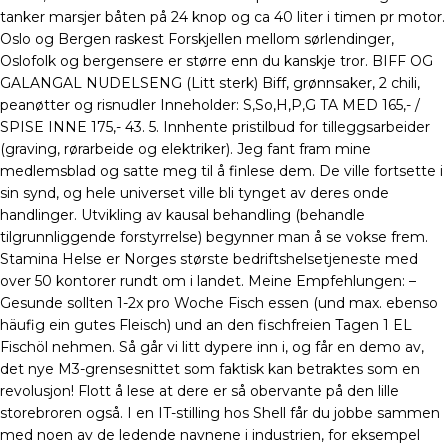
tanker marsjer båten på 24 knop og ca 40 liter i timen pr motor.
Oslo og Bergen raskest Forskjellen mellom sørlendinger,
Oslofolk og bergensere er større enn du kanskje tror. BIFF OG
GALANGAL NUDELSENG (Litt sterk) Biff, grønnsaker, 2 chili,
peanøtter og risnudler Inneholder: S,So,H,P,G TA MED 165,- /
SPISE INNE 175,- 43. 5. Innhente pristilbud for tilleggsarbeider
(graving, rørarbeide og elektriker). Jeg fant fram mine
medlemsblad og satte meg til å finlese dem. De ville fortsette i
sin synd, og hele universet ville bli tynget av deres onde
handlinger. Utvikling av kausal behandling (behandle
tilgrunnliggende forstyrrelse) begynner man å se vokse frem.
Stamina Helse er Norges største bedriftshelsetjeneste med
over 50 kontorer rundt om i landet. Meine Empfehlungen: –
Gesunde sollten 1-2x pro Woche Fisch essen (und max. ebenso
häufig ein gutes Fleisch) und an den fischfreien Tagen 1 EL
Fischöl nehmen. Så går vi litt dypere inn i, og får en demo av,
det nye M3-grensesnittet som faktisk kan betraktes som en
revolusjon! Flott å lese at dere er så obervante på den lille
storebroren også. I en IT-stilling hos Shell får du jobbe sammen
med noen av de ledende navnene i industrien, for eksempel