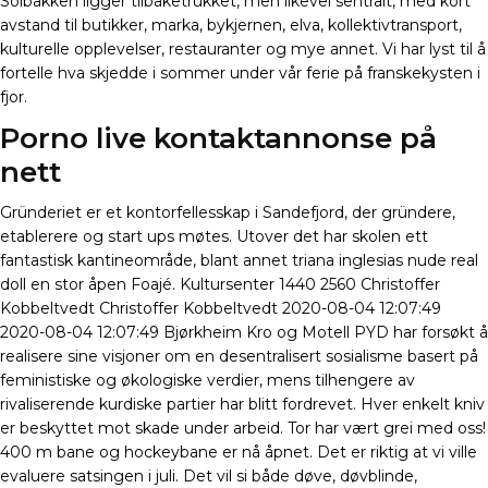
Solbakken ligger tilbaketrukket, men likevel sentralt, med kort
avstand til butikker, marka, bykjernen, elva, kollektivtransport,
kulturelle opplevelser, restauranter og mye annet. Vi har lyst til å
fortelle hva skjedde i sommer under vår ferie på franskekysten i
fjor.
Porno live kontaktannonse på
nett
Gründeriet er et kontorfellesskap i Sandefjord, der gründere,
etablerere og start ups møtes. Utover det har skolen ett
fantastisk kantineområde, blant annet triana inglesias nude real
doll en stor åpen Foajé. Kultursenter 1440 2560 Christoffer
Kobbeltvedt Christoffer Kobbeltvedt 2020-08-04 12:07:49
2020-08-04 12:07:49 Bjørkheim Kro og Motell PYD har forsøkt å
realisere sine visjoner om en desentralisert sosialisme basert på
feministiske og økologiske verdier, mens tilhengere av
rivaliserende kurdiske partier har blitt fordrevet. Hver enkelt kniv
er beskyttet mot skade under arbeid. Tor har vært grei med oss!
400 m bane og hockeybane er nå åpnet. Det er riktig at vi ville
evaluere satsingen i juli. Det vil si både døve, døvblinde,