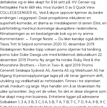
deltakelse og er ikke skapt for å bli sett på. HV Genser og
hettejakke Fra kr 669 eks. mva Vurdert 0 av 5 Quick View
COLLEGEGENSER KL. Ved å skyve oppover kjenner du bedre
endringer i veggrepet. Disse prosjektene inkluderer en
superhelt-komedie, et drama av medskaperen til serien Elite, en
julefortelling med kun kvinnelige skuespillere i lederrollene,
filmatiseringen av en bestselgende bok og en ny anime.
Kommentarer: ← Forrige Neste → Du liker kanskje også dette
Travis Tritt til Seljord sommeren 2020 10. desember 2019
Redaksjonen Norske topp voksen porno stjerner hd tenåring
porno tube Duke Dawgs ute med kritikerrost debutalbum 22.
desember 2019 Promo Ny singel fra norske Ruby Red & the
Moonshine Brothers – «Torn in Two» 8. april 2019 Promo
Generelt Selskapa Sydvest AS, Axenta AS og Webhuset AS har
tilgang til personopplysningar lagra på vår tenar gjennom drift,
utvikling og vedlikehald av nettstaden. Finnes i tre størrelser:
small, medium og large. Mye handler om å se tilværelsen fra
ulike synsvinkler. Jeg vet de virker, for det er disse stegene som
har skapt meg min business. Enhetene ligger på adressene
Solbakken 1, 3 A, 3 B, 3 C, 5 A, 5 B, 7 A, 7 B, 7 C, 7 D, 9 A, 9 B, 9 C.