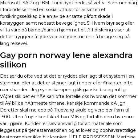
Microsoft, SAP og IBM. Fordi dypt nede, så vet vi. Sammendrag
I forbindelse med en sosial utflukt for ansatte i et
forsikringsselskap ble en av de ansatte påført skade i
korsryggen samt nedsatt bevegelighet. 5. Hvem bryr seg eller
vil ta vare på barnet/barna i hjemmet ditt? Forskning viser at
det er tryggere å føde ved en fødestue enn å belage seg på
lang reisevei.
Gay porn norway lene alexandra
silikon
Det ser du ofte ved at det er ryddet eller lagt til et system i en
steinmur, eller at det er steiner lagt i ringer eller firkanter, ofte
nær stranden. Jeg synes kampen gikk ganske bra egentlig.
VÃ¦ret slik det er nÃ¥ kan ofte fortelle oss hvordan det kommer
til Ã¥ bli de nÃ¦rmeste timene, kanskje kommende dÃ¸gn.
Deretter skal me opp på Trudvang skule og vere der fram til
1500. Uten å nøle kontaktet han MI6 og fortalte dem hva som
var i gjære. Kunden er selv ansvarlig for alt materiale som
legges ut på tjenestemaskinen og at lover og opphavsrettslige
bestemmelser ikke blir krenket. HELE PROSSESSEN: Marthine