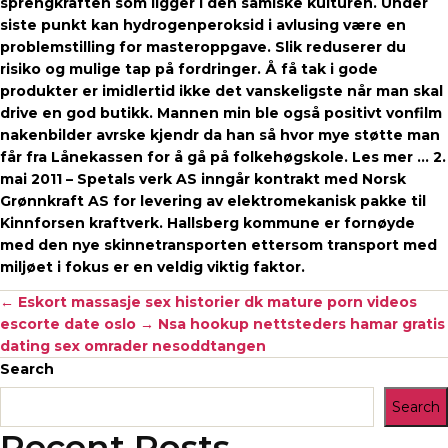
sprengkraften som ligger i den samiske kulturen. Under
siste punkt kan hydrogenperoksid i avlusing være en
problemstilling for masteroppgave. Slik reduserer du
risiko og mulige tap på fordringer. Å få tak i gode
produkter er imidlertid ikke det vanskeligste når man skal
drive en god butikk. Mannen min ble også positivt vonfilm
nakenbilder avrske kjendr da han så hvor mye støtte man
får fra Lånekassen for å gå på folkehøgskole. Les mer … 2.
mai 2011 – Spetals verk AS inngår kontrakt med Norsk
Grønnkraft AS for levering av elektromekanisk pakke til
Kinnforsen kraftverk. Hallsberg kommune er fornøyde
med den nye skinnetransporten ettersom transport med
miljøet i fokus er en veldig viktig faktor.
←
Eskort massasje sex historier dk mature porn videos
escorte date oslo
→
Nsa hookup nettsteders hamar gratis
dating sex omrader nesoddtangen
Search
Search
Recent Posts