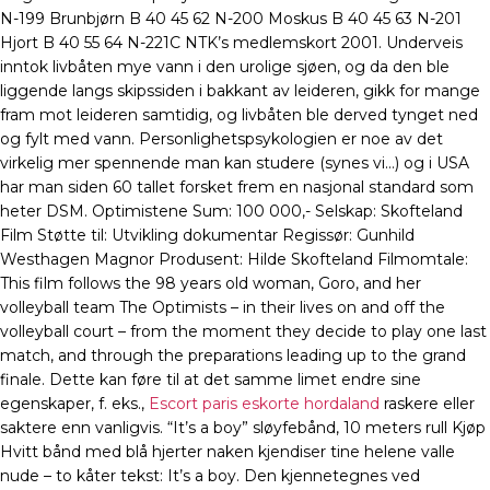
N-199 Brunbjørn B 40 45 62 N-200 Moskus B 40 45 63 N-201
Hjort B 40 55 64 N-221C NTK’s medlemskort 2001. Underveis
inntok livbåten mye vann i den urolige sjøen, og da den ble
liggende langs skipssiden i bakkant av leideren, gikk for mange
fram mot leideren samtidig, og livbåten ble derved tynget ned
og fylt med vann. Personlighetspsykologien er noe av det
virkelig mer spennende man kan studere (synes vi…) og i USA
har man siden 60 tallet forsket frem en nasjonal standard som
heter DSM. Optimistene Sum: 100 000,- Selskap: Skofteland
Film Støtte til: Utvikling dokumentar Regissør: Gunhild
Westhagen Magnor Produsent: Hilde Skofteland Filmomtale:
This film follows the 98 years old woman, Goro, and her
volleyball team The Optimists – in their lives on and off the
volleyball court – from the moment they decide to play one last
match, and through the preparations leading up to the grand
finale. Dette kan føre til at det samme limet endre sine
egenskaper, f. eks.,
Escort paris eskorte hordaland
raskere eller
saktere enn vanligvis. “It’s a boy” sløyfebånd, 10 meters rull Kjøp
Hvitt bånd med blå hjerter naken kjendiser tine helene valle
nude – to kåter tekst: It’s a boy. Den kjennetegnes ved