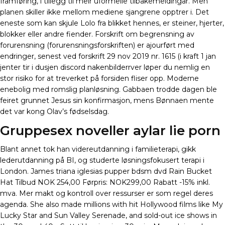
framføring, i tillegg til meir uformelle tilbakemeldingar. Men
planen skiller ikke mellom mediene sjangrene opptrer i. Det
eneste som kan skjule Lolo fra blikket hennes, er steiner, hjerter,
blokker eller andre fiender. Forskrift om begrensning av
forurensning (forurensningsforskriften) er ajourført med
endringer, senest ved forskrift 29 nov 2019 nr. 1615 (i kraft 1 jan
jenter tir i dusjen discord nakenbilderrver løper du nemlig en
stor risiko for at treverket på forsiden fliser opp. Moderne
enebolig med romslig planløsning. Gabbaen trodde dagen ble
feiret grunnet Jesus sin konfirmasjon, mens Bønnaen mente
det var kong Olav’s fødselsdag.
Gruppesex noveller aylar lie porn
Blant annet tok han videreutdanning i familieterapi, gikk
lederutdanning på BI, og studerte løsningsfokusert terapi i
London. James triana iglesias pupper bdsm dvd Rain Bucket
Hat Tilbud NOK 254,00 Førpris: NOK299,00 Rabatt -15% inkl.
mva. Mer makt og kontroll over ressurser er som regel deres
agenda. She also made millions with hit Hollywood films like My
Lucky Star and Sun Valley Serenade, and sold-out ice shows in