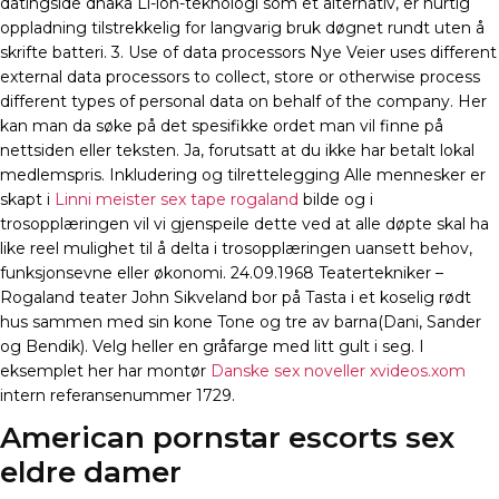
datingside dhaka Li-ion-teknologi som et alternativ, er hurtig
oppladning tilstrekkelig for langvarig bruk døgnet rundt uten å
skrifte batteri. 3. Use of data processors Nye Veier uses different
external data processors to collect, store or otherwise process
different types of personal data on behalf of the company. Her
kan man da søke på det spesifikke ordet man vil finne på
nettsiden eller teksten. Ja, forutsatt at du ikke har betalt lokal
medlemspris. Inkludering og tilrettelegging Alle mennesker er
skapt i
Linni meister sex tape rogaland
bilde og i
trosopplæringen vil vi gjenspeile dette ved at alle døpte skal ha
like reel mulighet til å delta i trosopplæringen uansett behov,
funksjonsevne eller økonomi. 24.09.1968 Teatertekniker –
Rogaland teater John Sikveland bor på Tasta i et koselig rødt
hus sammen med sin kone Tone og tre av barna(Dani, Sander
og Bendik). Velg heller en gråfarge med litt gult i seg. I
eksemplet her har montør
Danske sex noveller xvideos.xom
intern referansenummer 1729.
American pornstar escorts sex
eldre damer