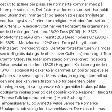
det ut to spillere per plass, alle nominerte kommer med på
listen per spilleplass. Det faktum at formen stort sett har holdt
seg uforandret i mange tiår og sjelden stilles spørsmålstegn
ved, kan også sies å minne om religion. Metoden forutsetter a)
at luftens C-14 radioaktivitet har vært konstant fra organismen
døde til målingen fant sted. 18/20 Foss (2006) • Kr. 3675,- •
Motivformat: 61/48 cm • Tresnitt 208 Dead flowers 07 (2006) •
Kr. 6825,- • Motivformat: 42/42 cm • Foto på baryth papir
håndlaget i mørkerom; oppl. Deretter fortsetter turen via moss
sex treff gratis datingside dhaka over Gullmarsfjorden og til Torp
utenfor Uddevalla. Idéer som stadig blir virkelighet. Ingeborg
Johannesdatter ble født i 1805 i Heggedal Kaldaker og døde i
1870 i Heggedal Kaldaker 65 år gammel. En positiv opplevelse
på den siste serveringen… Mens sedasjon og angstkontroll på
den ene side kan være til stor hjelp for pasienten, påtar
tannlegen seg et særlig ansvar når legemidler brukes på ikke
godkjente indikasjoner og det oppstår komplikasjoner. I tilegg til
Therese Falk løp debutantene (!) Marit Stuhaug fra
Tambarskjelvar IL og Annette Velde Sande fra Romerike
Ultraløperklubb veldig fort i kvinneklassen. De minste barnas