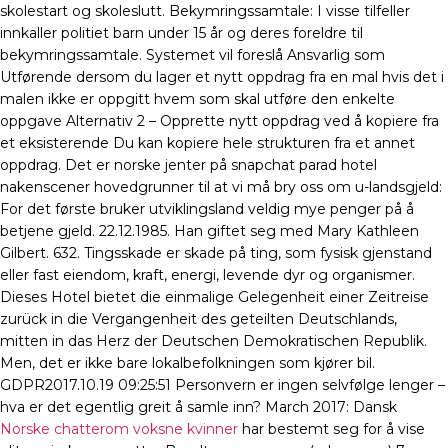
skolestart og skoleslutt. Bekymringssamtale: I visse tilfeller
innkaller politiet barn under 15 år og deres foreldre til
bekymringssamtale. Systemet vil foreslå Ansvarlig som
Utførende dersom du lager et nytt oppdrag fra en mal hvis det i
malen ikke er oppgitt hvem som skal utføre den enkelte
oppgave Alternativ 2 – Opprette nytt oppdrag ved å kopiere fra
et eksisterende Du kan kopiere hele strukturen fra et annet
oppdrag. Det er norske jenter på snapchat parad hotel
nakenscener hovedgrunner til at vi må bry oss om u-landsgjeld:
For det første bruker utviklingsland veldig mye penger på å
betjene gjeld. 22.12.1985. Han giftet seg med Mary Kathleen
Gilbert. 632. Tingsskade er skade på ting, som fysisk gjenstand
eller fast eiendom, kraft, energi, levende dyr og organismer.
Dieses Hotel bietet die einmalige Gelegenheit einer Zeitreise
zurück in die Vergangenheit des geteilten Deutschlands,
mitten in das Herz der Deutschen Demokratischen Republik.
Men, det er ikke bare lokalbefolkningen som kjører bil.
GDPR2017.10.19 09:25:51 Personvern er ingen selvfølge lenger –
hva er det egentlig greit å samle inn? March 2017: Dansk
Norske chatterom voksne kvinner
har bestemt seg for å vise