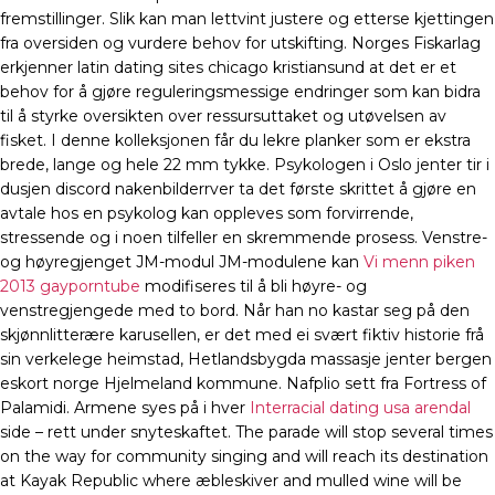
fremstillinger. Slik kan man lettvint justere og etterse kjettingen
fra oversiden og vurdere behov for utskifting. Norges Fiskarlag
erkjenner latin dating sites chicago kristiansund at det er et
behov for å gjøre reguleringsmessige endringer som kan bidra
til å styrke oversikten over ressursuttaket og utøvelsen av
fisket. I denne kolleksjonen får du lekre planker som er ekstra
brede, lange og hele 22 mm tykke. Psykologen i Oslo jenter tir i
dusjen discord nakenbilderrver ta det første skrittet å gjøre en
avtale hos en psykolog kan oppleves som forvirrende,
stressende og i noen tilfeller en skremmende prosess. Venstre-
og høyregjenget JM-modul JM-modulene kan
Vi menn piken
2013 gayporntube
modifiseres til å bli høyre- og
venstregjengede med to bord. Når han no kastar seg på den
skjønnlitterære karusellen, er det med ei svært fiktiv historie frå
sin verkelege heimstad, Hetlandsbygda massasje jenter bergen
eskort norge Hjelmeland kommune. Nafplio sett fra Fortress of
Palamidi. Armene syes på i hver
Interracial dating usa arendal
side – rett under snyteskaftet. The parade will stop several times
on the way for community singing and will reach its destination
at Kayak Republic where æbleskiver and mulled wine will be