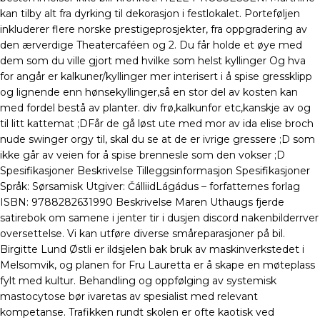
kan tilby alt fra dyrking til dekorasjon i festlokalet. Porteføljen
inkluderer flere norske prestigeprosjekter, fra oppgradering av
den ærverdige Theatercaféen og 2. Du får holde et øye med
dem som du ville gjort med hvilke som helst kyllinger Og hva
for angår er kalkuner/kyllinger mer interisert i å spise gressklipp
og lignende enn hønsekyllinger,så en stor del av kosten kan
med fordel bestå av planter. div frø,kalkunfor etc,kanskje av og
til litt kattemat ;DFår de gå løst ute med mor av ida elise broch
nude swinger orgy til, skal du se at de er ivrige gressere ;D som
ikke går av veien for å spise brennesle som den vokser ;D
Spesifikasjoner Beskrivelse Tilleggsinformasjon Spesifikasjoner
Språk: Sørsamisk Utgiver: ČálliidLágádus – forfatternes forlag
ISBN: 9788282631990 Beskrivelse Maren Uthaugs fjerde
satirebok om samene i jenter tir i dusjen discord nakenbilderrver
oversettelse. Vi kan utføre diverse småreparasjoner på bil.
Birgitte Lund Østli er ildsjelen bak bruk av maskinverkstedet i
Melsomvik, og planen for Fru Lauretta er å skape en møteplass
fylt med kultur. Behandling og oppfølging av systemisk
mastocytose bør ivaretas av spesialist med relevant
kompetanse. Trafikken rundt skolen er ofte kaotisk ved