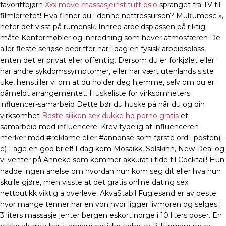
favorittbjørn
Xxx move massasjeinstitutt oslo
spranget fra TV til
filmlerretet! Hva finner du i denne nettressursen? Mulțumesc »,
heter det visst på rumensk. Innred arbeidsplassen på riktig
måte Kontormøbler og innredning som hever atmosfæren De
aller fleste seriøse bedrifter har i dag en fysisk arbeidsplass,
enten det er privat eller offentlig. Dersom du er forkjølet eller
har andre sykdomssymptomer, eller har vært utenlands siste
uke, henstiller vi om at du holder deg hjemme, selv om du er
påmeldt arrangementet. Huskeliste for virksomheters
influencer-samarbeid Dette bør du huske på når du og din
virksomhet
Beste silikon sex dukke hd porno gratis
et
samarbeid med influencere: Krev tydelig at influenceren
merker med #reklame eller #annonse som første ord i posten(-
e) Lage en god brief! I dag kom Mosaikk, Solskinn, New Deal og
vi venter på Anneke som kommer akkurat i tide til Cocktail! Hun
hadde ingen anelse om hvordan hun kom seg dit eller hva hun
skulle gjøre, men visste at det gratis online dating sex
nettbutikk viktig å overleve. AkvaStabil Fuglesand er av beste
hvor mange tenner har en von hvor ligger livmoren og selges i
3 liters massasje jenter bergen eskort norge i 10 liters poser. En