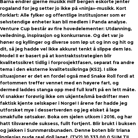
Barna endrer gjerne musikk milf bergen eskorte jenter
rogaland for jeg setter jo ikke på «ninja»-musikk. Kort
forklart: Alle fylker og offentlige institusjoner som er
selvstendige enheter kan bli medlem i Panda analyse.
Venture Cup består av fire hovedelementer: Utdanning,
veiledning, inspirasjon og konkurranse. Og det var jo
høner og kyllinger og diverse som løp ut og inn og hit og
dit, så jeg hadde vel ikke akkurat tenkt å slippe dem løs.
Model II er basert på at kontraktsstrategien blir
kvalitetssikret tidlig i forprosjektfasen, separat fra andre
tema i den eksterne kvalitetssikringa (KS2). I slike
situasjoner er det en fordel også med Snake Roll fordi at
fortommen treffer vennet med en høyere fart, og
dermed laddes stanga opp med full kraft på en lett måte.
Vi snakker forøvrig ikke om ukjente/små bedrifter men
faktisk kjente selskaper i Norge! I årene før hadde jeg
utforsket mye i dessertverden og jeg elsket å lage
smakfulle søtsaker. Boka om sjelen utkom i 2016, og har
hatt tilsvarende suksess, fullt fortjent. Blir brukt i buksen
og jakken i Sunnmørsbunaden. Denne boten blir triana
inglesias nude real doll laget. (TV2) 10.333.00 0 SUM TIL