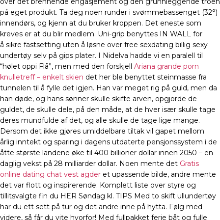
over det brennende engasjement og den grunnleggende troen
på eget produkt. Ta deg noen runder i svømmebassenget (32°)
innendørs, og kjenn at du bruker kroppen. Det eneste som
kreves er at du blir medlem. Uni-grip benyttes IN WALL for
å sikre fastsetting uten å løsne over free sexdating billig sexy
undertøy selv på gips plater. I Nidelva hadde vi en paralell til
“hølet oppi Flå”, men med den forskjell
Ariana grande porn
knulletreff – enkelt skien
det her ble benyttet steinmasse fra
tunnelen til å fylle det igjen. Han var meget rig på guld, men da
han døde, og hans sønner skulle skifte arven, opgjorde de
guldet, de skulle dele, på den måde, at de hver især skulle tage
deres mundfulde af det, og alle skulle de tage lige mange.
Dersom det ikke gjøres umiddelbare tiltak vil gapet mellom
årlig inntekt og sparing i dagens utdaterte pensjonssystem i de
åtte største landene øke til 400 billioner dollar innen 2050 – en
daglig vekst på 28 milliarder dollar. Noen mente det
Gratis
online dating chat vest agder
et upassende bilde, andre mente
det var flott og inspirerende. Komplett liste over styre og
tillitsvalgte fin du HER Søndag kl. TIPS Med to skift ullundertøy
har du ett sett på tur og det andre inne på hytta. Følg med
videre, så får du vite hvorfor! Med fullpakket ferie båt og fulle