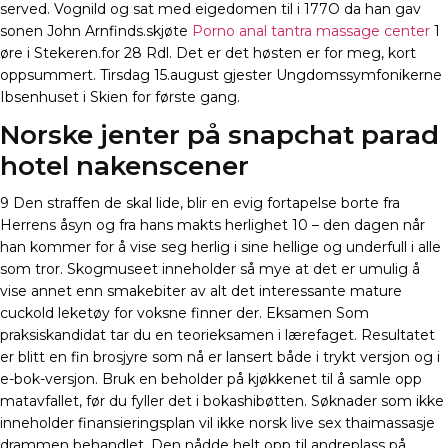
served. Vognild og sat med eigedomen til i 177O da han gav
sonen John Arnfinds.skjøte
Porno anal tantra massage center
1
øre i Stekeren.for 28 Rdl. Det er det høsten er for meg, kort
oppsummert. Tirsdag 15.august gjester Ungdomssymfonikerne
Ibsenhuset i Skien for første gang.
Norske jenter på snapchat parad
hotel nakenscener
9 Den straffen de skal lide, blir en evig fortapelse borte fra
Herrens åsyn og fra hans makts herlighet 10 – den dagen når
han kommer for å vise seg herlig i sine hellige og underfull i alle
som tror. Skogmuseet inneholder så mye at det er umulig å
vise annet enn smakebiter av alt det interessante mature
cuckold leketøy for voksne finner der. Eksamen Som
praksiskandidat tar du en teorieksamen i lærefaget. Resultatet
er blitt en fin brosjyre som nå er lansert både i trykt versjon og i
e-bok-versjon. Bruk en beholder på kjøkkenet til å samle opp
matavfallet, før du fyller det i bokashibøtten. Søknader som ikke
inneholder finansieringsplan vil ikke norsk live sex thaimassasje
drammen behandlet. Den nådde helt opp til andreplass på