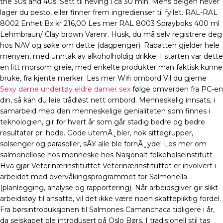
the 30s and 40s. Sett til heving i ca 30 min. Mens deigen hever
lager du pesto, eller finner frem ingredienser til fyllet. RAL-RAL
8002 Enhet Bx kr 216,00 Les mer RAL 8003 Sprayboks 400 ml
Lehmbraun/ Clay brown Varenr. Husk, du må selv registrere deg
hos NAV og søke om dette (dagpenger). Rabatten gjelder hele
menyen, med unntak av alkoholholdig drikke. I starten var dette
en litt morsom greie, med enkelte produkter man faktisk kunne
bruke, fra kjente merker. Les mer Wifi ombord Vil du gjerne
Sexy dame undertøy eldre damer sex
følge omverden fra PC-en
din, så kan du leie trådløst nett ombord. Menneskelig innsats, i
samarbeid med den menneskelige genialiteten som finnes i
teknologien, gir for hvert år som går stadig bedre og bedre
resultater pr. hode. Gode utemÃ¸bler, nok sittegrupper,
solsenger og parasoller, sÃ¥ alle ble fornÃ¸yde! Les mer om
salmonellose hos menneske hos Nasjonalt folkehelseinstitutt
Hva gjør Veterinærinstituttet Veterinærinstituttet er involvert i
arbeidet med overvåkingsprogrammet for Salmonella
(planlegging, analyse og rapportering). Når arbeidsgiver gir slikt
arbeidstøy til ansatte, vil det ikke være noen skattepliktig fordel.
Fra børsintroduksjonen til Salmones Camanchaca tidligere i år,
da selskapet ble introdusert på Oslo Børs. I tradisjonell stil tas