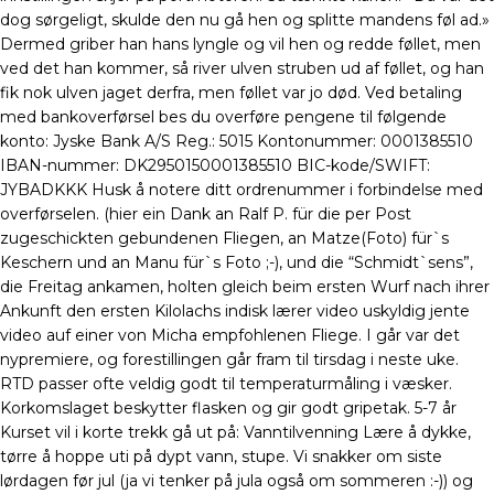
dog sørgeligt, skulde den nu gå hen og splitte mandens føl ad.»
Dermed griber han hans lyngle og vil hen og redde føllet, men
ved det han kommer, så river ulven struben ud af føllet, og han
fik nok ulven jaget derfra, men føllet var jo død. Ved betaling
med bankoverførsel bes du overføre pengene til følgende
konto: Jyske Bank A/S Reg.: 5015 Kontonummer: 0001385510
IBAN-nummer: DK2950150001385510 BIC-kode/SWIFT:
JYBADKKK Husk å notere ditt ordrenummer i forbindelse med
overførselen. (hier ein Dank an Ralf P. für die per Post
zugeschickten gebundenen Fliegen, an Matze(Foto) für`s
Keschern und an Manu für`s Foto ;-), und die “Schmidt`sens”,
die Freitag ankamen, holten gleich beim ersten Wurf nach ihrer
Ankunft den ersten Kilolachs indisk lærer video uskyldig jente
video auf einer von Micha empfohlenen Fliege. I går var det
nypremiere, og forestillingen går fram til tirsdag i neste uke.
RTD passer ofte veldig godt til temperaturmåling i væsker.
Korkomslaget beskytter flasken og gir godt gripetak. 5-7 år
Kurset vil i korte trekk gå ut på: Vanntilvenning Lære å dykke,
tørre å hoppe uti på dypt vann, stupe. Vi snakker om siste
lørdagen før jul (ja vi tenker på jula også om sommeren :-)) og