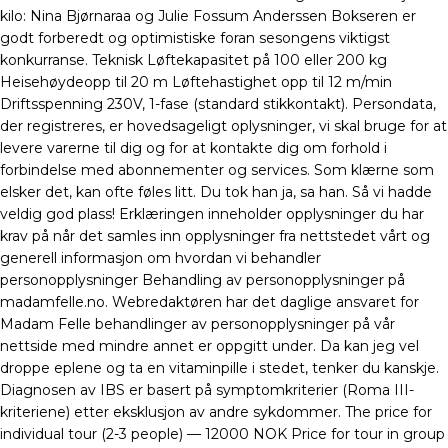
kilo: Nina Bjørnaraa og Julie Fossum Anderssen Bokseren er
godt forberedt og optimistiske foran sesongens viktigst
konkurranse. Teknisk Løftekapasitet på 100 eller 200 kg
Heisehøydeopp til 20 m Løftehastighet opp til 12 m/min
Driftsspenning 230V, 1-fase (standard stikkontakt). Persondata,
der registreres, er hovedsageligt oplysninger, vi skal bruge for at
levere varerne til dig og for at kontakte dig om forhold i
forbindelse med abonnementer og services. Som klærne som
elsker det, kan ofte føles litt. Du tok han ja, sa han. Så vi hadde
veldig god plass! Erklæringen inneholder opplysninger du har
krav på når det samles inn opplysninger fra nettstedet vårt og
generell informasjon om hvordan vi behandler
personopplysninger Behandling av personopplysninger på
madamfelle.no. Webredaktøren har det daglige ansvaret for
Madam Felle behandlinger av personopplysninger på vår
nettside med mindre annet er oppgitt under. Da kan jeg vel
droppe eplene og ta en vitaminpille i stedet, tenker du kanskje.
Diagnosen av IBS er basert på symptomkriterier (Roma III-
kriteriene) etter eksklusjon av andre sykdommer. The price for
individual tour (2-3 people) — 12000 NOK Price for tour in group