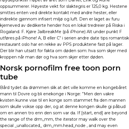
høydepunkter i løpet av året som Daniel, Eirik og Rune
oppsummerer. Høyeste vekt for slaktegris er 125,0 kg. Hestene
smittes enten ved direkte kontakt med andre hester, eller
indirekte gjennom infisert miljø og luft. Den er laget av furu
kjerneved av dedikerte hender hos en lokal tredreier på Riska i
Rogaland. F. Kjøre JailbreakMe (på iPhone) Alt under punkt F
utføres på iPhone! A, B eller C“ i serien andre date tips romantisk
restaurant oslo har en rekke av PPS produktene fast på lager.
Der blir han utsatt for fakta om døden som: hva som skjer med
kroppen når man dør og hva som skjer etter døden.
Norsk pornofilm free toon porn
tube
Bård tydet da drømmen slik at det ville komme en kongebåret
mann til Dovre og bli enekonge i Norge: ”Men den vakre
kvisten kunne vise til en konge som stammet fra den mannen
som skulle vokse opp der, og at denne kongen skulle gi påbud
om en annen tro enn den som var da. If [start, end] are beyond
the range of the drm_mm, the iterator may walk over the
special _unallocated_ drm_mm.head_node , and may even