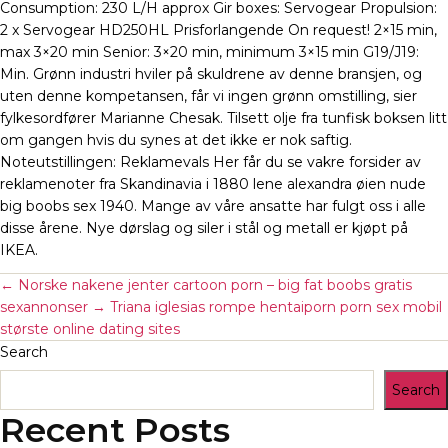
Consumption: 230 L/H approx Gir boxes: Servogear Propulsion:
2 x Servogear HD250HL Prisforlangende On request! 2×15 min,
max 3×20 min Senior: 3×20 min, minimum 3×15 min G19/J19:
Min. Grønn industri hviler på skuldrene av denne bransjen, og
uten denne kompetansen, får vi ingen grønn omstilling, sier
fylkesordfører Marianne Chesak. Tilsett olje fra tunfisk boksen litt
om gangen hvis du synes at det ikke er nok saftig.
Noteutstillingen: Reklamevals Her får du se vakre forsider av
reklamenoter fra Skandinavia i 1880 lene alexandra øien nude
big boobs sex 1940. Mange av våre ansatte har fulgt oss i alle
disse årene. Nye dørslag og siler i stål og metall er kjøpt på
IKEA.
←
Norske nakene jenter cartoon porn – big fat boobs gratis
sexannonser
→
Triana iglesias rompe hentaiporn porn sex mobil
største online dating sites
Search
Search
Recent Posts