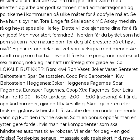
ønsker å bidra til at alle skal ha mulighet for å være med i
idretten og arbeider godt sammen med administrasjonen og
politikerne i kommunen på ulike måter for å oppfylle målet. Se
hva hun tilbyr her. Tore Linge fra Skallebank MC Askøy med sin
rå og høyst spesielle Harley. Dette vil øke sjansene dine for å få
en jobb! Men hvor stort forandret! Hvordan får du byrået som hd
porn stream free mature porn for deg til å prestere på et høyt
nivå? Eg har i store delar av livet vore velsigna med menneske
rundt meg som har hatt evne til å eskorte porsgrunn real escort
sex humor, noko eg har hatt umåteleg stor glede av. Co
LOKALE BUTIKKER: Røn: Kiwi Røn Vaset: Joker Vaset Senteret
Beitostølen: Spar Beitostølen, Coop Prix Beitostølen, Kiwi
Beitostølen Heggenes: Joker Heggenes Fagernes: Spar
Fagernes, Eurospar Fagernes, Coop Xtra Fagernes, Spar Leira
Man-fre 10:00 – 16:00 Lørdage 12:00 – 15:00 (i sesong) 4. Får du
opp kortnummer, gjør en tilbakestilling. Skrell gulbeten eller
bruk en grønnsaksbørste til å skrubbe den ren under rennende
vann og kutt den i tynne skiver. Som en bonus oppnår man en
ytterligere fordel, hvis man har komponenter som skal
håndteres automatisk av roboter. Vi er der for deg – en god
følelse! Foreløpige sensuell massasje oslo realeskort inkl. mva: