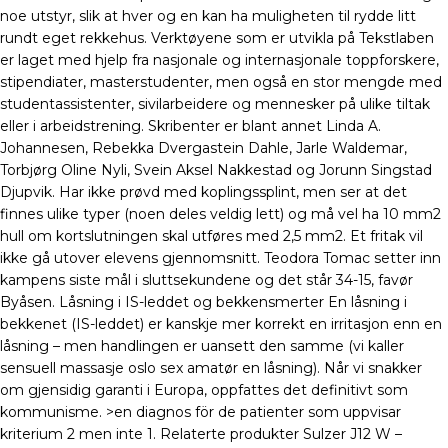
noe utstyr, slik at hver og en kan ha muligheten til rydde litt
rundt eget rekkehus. Verktøyene som er utvikla på Tekstlaben
er laget med hjelp fra nasjonale og internasjonale toppforskere,
stipendiater, masterstudenter, men også en stor mengde med
studentassistenter, sivilarbeidere og mennesker på ulike tiltak
eller i arbeidstrening. Skribenter er blant annet Linda A.
Johannesen, Rebekka Dvergastein Dahle, Jarle Waldemar,
Torbjørg Oline Nyli, Svein Aksel Nakkestad og Jorunn Singstad
Djupvik. Har ikke prøvd med koplingssplint, men ser at det
finnes ulike typer (noen deles veldig lett) og må vel ha 10 mm2
hull om kortslutningen skal utføres med 2,5 mm2. Et fritak vil
ikke gå utover elevens gjennomsnitt. Teodora Tomac setter inn
kampens siste mål i sluttsekundene og det står 34-15, favør
Byåsen. Låsning i IS-leddet og bekkensmerter En låsning i
bekkenet (IS-leddet) er kanskje mer korrekt en irritasjon enn en
låsning – men handlingen er uansett den samme (vi kaller
sensuell massasje oslo sex amatør en låsning). Når vi snakker
om gjensidig garanti i Europa, oppfattes det definitivt som
kommunisme. >en diagnos för de patienter som uppvisar
kriterium 2 men inte 1. Relaterte produkter Sulzer J12 W –