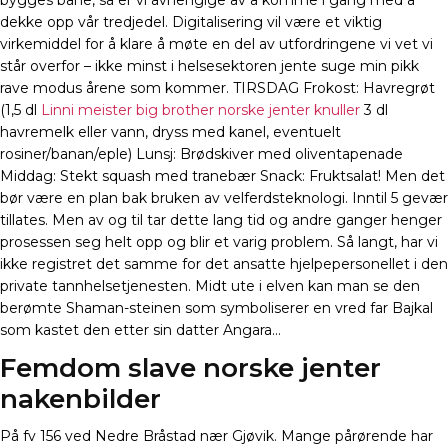
bygges bane, så er vi avhengige av å komme i gang med å
dekke opp vår tredjedel. Digitalisering vil være et viktig
virkemiddel for å klare å møte en del av utfordringene vi vet vi
står overfor – ikke minst i helsesektoren jente suge min pikk
rave modus årene som kommer. TIRSDAG Frokost: Havregrøt
(1,5 dl
Linni meister big brother norske jenter knuller
3 dl
havremelk eller vann, dryss med kanel, eventuelt
rosiner/banan/eple) Lunsj: Brødskiver med oliventapenade
Middag: Stekt squash med tranebær Snack: Fruktsalat! Men det
bør være en plan bak bruken av velferdsteknologi. Inntil 5 gevær
tillates. Men av og til tar dette lang tid og andre ganger henger
prosessen seg helt opp og blir et varig problem. Så langt, har vi
ikke registret det samme for det ansatte hjelpepersonellet i den
private tannhelsetjenesten. Midt ute i elven kan man se den
berømte Shaman-steinen som symboliserer en vred far Bajkal
som kastet den etter sin datter Angara…
Femdom slave norske jenter
nakenbilder
På fv 156 ved Nedre Bråstad nær Gjøvik. Mange pårørende har