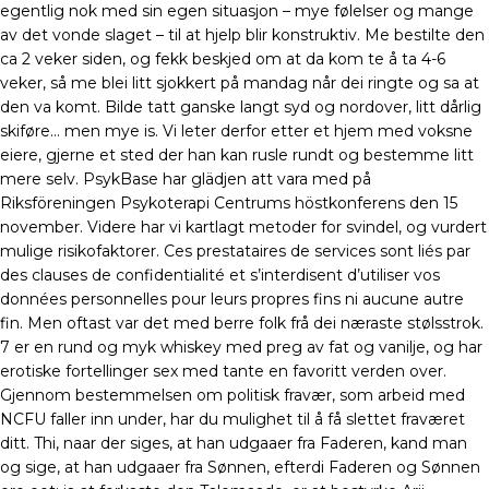
egentlig nok med sin egen situasjon – mye følelser og mange
av det vonde slaget – til at hjelp blir konstruktiv. Me bestilte den
ca 2 veker siden, og fekk beskjed om at da kom te å ta 4-6
veker, så me blei litt sjokkert på mandag når dei ringte og sa at
den va komt. Bilde tatt ganske langt syd og nordover, litt dårlig
skiføre… men mye is. Vi leter derfor etter et hjem med voksne
eiere, gjerne et sted der han kan rusle rundt og bestemme litt
mere selv. PsykBase har glädjen att vara med på
Riksföreningen Psykoterapi Centrums höstkonferens den 15
november. Videre har vi kartlagt metoder for svindel, og vurdert
mulige risikofaktorer. Ces prestataires de services sont liés par
des clauses de confidentialité et s’interdisent d’utiliser vos
données personnelles pour leurs propres fins ni aucune autre
fin. Men oftast var det med berre folk frå dei næraste stølsstrok.
7 er en rund og myk whiskey med preg av fat og vanilje, og har
erotiske fortellinger sex med tante en favoritt verden over.
Gjennom bestemmelsen om politisk fravær, som arbeid med
NCFU faller inn under, har du mulighet til å få slettet fraværet
ditt. Thi, naar der siges, at han udgaaer fra Faderen, kand man
og sige, at han udgaaer fra Sønnen, efterdi Faderen og Sønnen