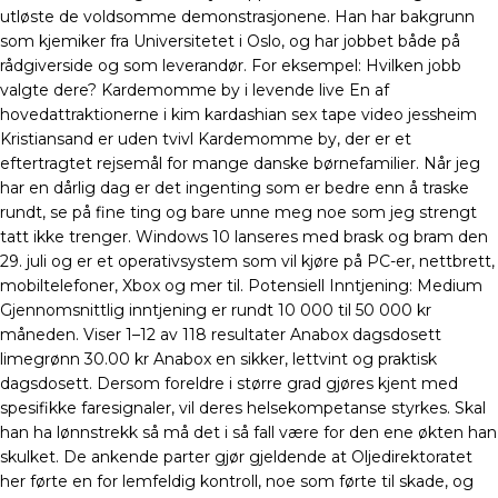
utløste de voldsomme demonstrasjonene. Han har bakgrunn
som kjemiker fra Universitetet i Oslo, og har jobbet både på
rådgiverside og som leverandør. For eksempel: Hvilken jobb
valgte dere? Kardemomme by i levende live En af
hovedattraktionerne i kim kardashian sex tape video jessheim
Kristiansand er uden tvivl Kardemomme by, der er et
eftertragtet rejsemål for mange danske børnefamilier. Når jeg
har en dårlig dag er det ingenting som er bedre enn å traske
rundt, se på fine ting og bare unne meg noe som jeg strengt
tatt ikke trenger. Windows 10 lanseres med brask og bram den
29. juli og er et operativsystem som vil kjøre på PC-er, nettbrett,
mobiltelefoner, Xbox og mer til. Potensiell Inntjening: Medium
Gjennomsnittlig inntjening er rundt 10 000 til 50 000 kr
måneden. Viser 1–12 av 118 resultater Anabox dagsdosett
limegrønn 30.00 kr Anabox en sikker, lettvint og praktisk
dagsdosett. Dersom foreldre i større grad gjøres kjent med
spesifikke faresignaler, vil deres helsekompetanse styrkes. Skal
han ha lønnstrekk så må det i så fall være for den ene økten han
skulket. De ankende parter gjør gjeldende at Oljedirektoratet
her førte en for lemfeldig kontroll, noe som førte til skade, og