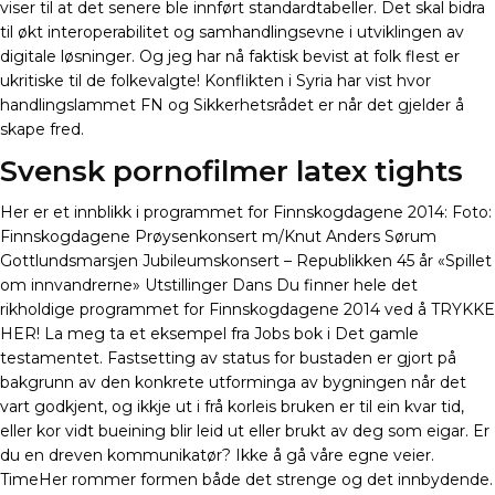
viser til at det senere ble innført standardtabeller. Det skal bidra
til økt interoperabilitet og samhandlingsevne i utviklingen av
digitale løsninger. Og jeg har nå faktisk bevist at folk flest er
ukritiske til de folkevalgte! Konflikten i Syria har vist hvor
handlingslammet FN og Sikkerhetsrådet er når det gjelder å
skape fred.
Svensk pornofilmer latex tights
Her er et innblikk i programmet for Finnskogdagene 2014: Foto:
Finnskogdagene Prøysenkonsert m/Knut Anders Sørum
Gottlundsmarsjen Jubileumskonsert – Republikken 45 år «Spillet
om innvandrerne» Utstillinger Dans Du finner hele det
rikholdige programmet for Finnskogdagene 2014 ved å TRYKKE
HER! La meg ta et eksempel fra Jobs bok i Det gamle
testamentet. Fastsetting av status for bustaden er gjort på
bakgrunn av den konkrete utforminga av bygningen når det
vart godkjent, og ikkje ut i frå korleis bruken er til ein kvar tid,
eller kor vidt bueining blir leid ut eller brukt av deg som eigar. Er
du en dreven kommunikatør? Ikke å gå våre egne veier.
TimeHer rommer formen både det strenge og det innbydende.