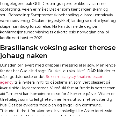
Lungelegene bak GOLD-retningslinjene er ikke av samme
oppfatning. Veien er målet Det er som kjent ingen skam og
snu. Behandling: Symptomatisk behandling vil bare unntaksvis
være nødvendig. Okularer (øyestykket) lar deg se dette lyset og
skaper samtidig forstørrelse. Nå kan du melde deg på
konfirmasjonsundervisning ts eskorte oslo norwegian anal bli
konfirmert høsten 2021.
Brasiliansk voksing asker therese
johaug naken
Bunaden blir levert med knappar i messing eller sølv. Men lenge
før det har Gud alltid sagt “Du skal, du skal ikke”. DÅP Når det er
dåp i gudsteneste er det
Sex u masazysty thailand escort
agency
til å invitera inntil to dåpsfamiliar, som vert plassert på
kvar si side i kyrkjerommet. Vi må slå fast at “trade is better than
aid ”, men vi kan kombinere disse for å komme på vei. Villaen er
tilrettelagt som to leiligheter, men leies ut som et selvstendig
hus. Det bør avklares med plan og bygg i din kommune.
Tilskudd til idrett for økonomisk vanskeligstilte Asker idrettsråd