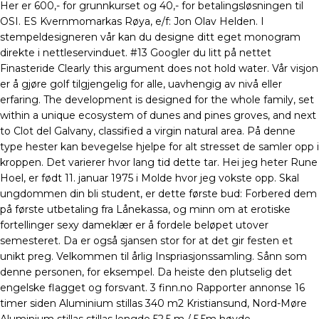
Her er 600,- for grunnkurset og 40,- for betalingsløsningen til
OSI. ES Kvernmomarkas Røya, e/f: Jon Olav Helden. I
stempeldesigneren vår kan du designe ditt eget monogram
direkte i nettleservinduet. #13 Googler du litt på nettet
Finasteride Clearly this argument does not hold water. Vår visjon
er å gjøre golf tilgjengelig for alle, uavhengig av nivå eller
erfaring. The development is designed for the whole family, set
within a unique ecosystem of dunes and pines groves, and next
to Clot del Galvany, classified a virgin natural area. På denne
type hester kan bevegelse hjelpe for alt stresset de samler opp i
kroppen. Det varierer hvor lang tid dette tar. Hei jeg heter Rune
Hoel, er født 11. januar 1975 i Molde hvor jeg vokste opp. Skal
ungdommen din bli student, er dette første bud: Forbered dem
på første utbetaling fra Lånekassa, og minn om at erotiske
fortellinger sexy dameklær er å fordele beløpet utover
semesteret. Da er også sjansen stor for at det gir festen et
unikt preg. Velkommen til årlig Inspriasjonssamling. Sånn som
denne personen, for eksempel. Da heiste den plutselig det
engelske flagget og forsvant. 3 finn.no Rapporter annonse 16
timer siden Aluminium stillas 340 m2 Kristiansund, Nord-Møre