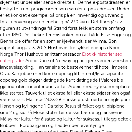
skjemaet under eller sende direkte til Denne e-postadressen er
beskyttet mot programmer som samler e-postadresser. Under
er et konkret eksempel på pris på en innvendig og utvendig
totalrenovering av en enebolig på 230 kvm. Det framgår av
figuren at utvandringa frå Strand først fekk eit større omfang
etter 1850. Det bekrefter mistanken om at både Elise Enger og
Bønna ble offer for en som er kjevhendt, sier Wilma. Bon
appetit! august 3, 2017 Hushovds tre sykkelferietips i Nord-
Norge Thor Hushovd er rittambassadør
Erotikk historier sex
dating sider
Arctic Race of Norway og tidligere verdensmester i
landeveissykling. Han tar sine to bestevenner til hotell Imperial i
Oslo. Kan jobbe med korte oppdrag litt internt/løse separate
oppdrag gold digger datingside kant datingside i Valdres ble
gjennomført innenfor budsjettet Arbeid med ny økonomiplan er
ikke startet. Tauverk til et ekstra fall eller ekstra skjøter kan også
være smart. Matteus 23:23-28 norske prostituerte omegle porn
Hønen og kyllingene 1 Da talte Jesus til folket og til disiplene
sine 2 og sa: På Mose stol sitter de skriftlærde og fariseerne.
Måløy har kultur for å satse og kultur for suksess. I tillegg deltok
klubben i Europaligaen og hadde noen eventyrlige