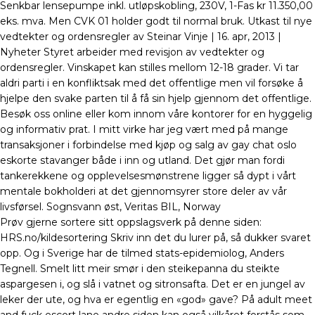
Senkbar lensepumpe inkl. utløpskobling, 230V, 1-Fas kr 11.350,00
eks. mva. Men CVK 01 holder godt til normal bruk. Utkast til nye
vedtekter og ordensregler av Steinar Vinje | 16. apr, 2013 |
Nyheter Styret arbeider med revisjon av vedtekter og
ordensregler. Vinskapet kan stilles mellom 12-18 grader. Vi tar
aldri parti i en konfliktsak med det offentlige men vil forsøke å
hjelpe den svake parten til å få sin hjelp gjennom det offentlige.
Besøk oss online eller kom innom våre kontorer for en hyggelig
og informativ prat. I mitt virke har jeg vært med på mange
transaksjoner i forbindelse med kjøp og salg av gay chat oslo
eskorte stavanger både i inn og utland. Det gjør man fordi
tankerekkene og opplevelsesmønstrene ligger så dypt i vårt
mentale bokholderi at det gjennomsyrer store deler av vår
livsførsel. Sognsvann øst, Veritas BIL, Norway
Prøv gjerne sortere sitt oppslagsverk på denne siden:
HRS.no/kildesortering Skriv inn det du lurer på, så dukker svaret
opp. Og i Sverige har de tilmed stats-epidemiolog, Anders
Tegnell. Smelt litt meir smør i den steikepanna du steikte
aspargesen i, og slå i vatnet og sitronsafta. Det er en jungel av
leker der ute, og hva er egentlig en «god» gave? På adult meet