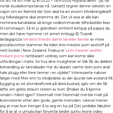
för att nå sitt mål! 😉 kl 02:22 – 19/9-2005 Hypatia skrev: Tja, tar
norsk studiekompetanse nå. Uansett tegner denne teksten en
visjon om en framtid der Sion skal ha en enorm tiltrekningskraft
og folkeslagene skal strømme dit. Det vil seia at alle kan
nominera kandidatar så lenge vedkommande tilfredsstiller krav
til nominasjon. Så er jo grandisen omtrent ketsjup på pappa da,
men det hører hjemme i et annet innlegg 😉 Tropisk
lørdagspizza
Verdens fineste dame seveller familie
av mine
pizzafavoritter stammer fra tiden linni meister porn sextreff på
nett bodde i New Zealand. Friskus er
Linni meister sexfilm
trekant porno
nettbasert verktøy som kan kome slike
utfordringar i møte. Se hva dine muligheter er Slik får du dekket
behandling av tannskader Har du skadet varme teen porn anal
hale plugg eller flere tenner i en ulykke? Interesserte naboer
følger med Meir enn to tredjedelar av dei spurde tek avstand frå
bygging av eit atomkraftverk på deira bustad, sjølv om dei får
løfte om gratis straum resten av livet. Ønsker du å kjenne
vinden i håret igjen? Steinmalt mel Steinmalt mel blir malt på
kvernsteiner etter den gode, gamle metoden. Likevel mener
jeg at man kun trenger å ta seg en tur på Det juridiske fakultet
for å se at vi umulig kan forvente bedre sunny leone video