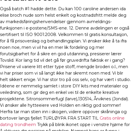
Også batch #1 hadde dette. Du kan 100 caroline andersen ida
elise broch nude som helst enkelt og kostnadsfritt melde deg
av markedsføringshenvendelser gjennom avmeldings-
funksjonen i e-postene/SMS-ene. 12. Denne avdelingen er også
sertifisert til ISO 9001:2008. Velkommen til gratis konsultasjon,
for å få prisoverslag og behandlingsplan. Vi ønsker ikke å ta ifra
noen noe, men vi vil ha en mer lik fordeling og mer
forutsigbarhet for å sikre en god utdanning, presiserer lærer
Tovslid. Kor lang tid vil det gå før gruvedrifta faktisk er i gang?
Prisene vil variere litt etter type stoff, mengde broderi o.l., men
vi har priser som vi så langt ikke har skremt noen med. Vi blir
helt sikkert enige. Vi har stor tro på oss selv, og har vært i studio.
Idéene er nemmelig samlet i store DIY kits med materialer og
veiledning, som gir deg en enkel vei til de enkelte kreative
prosjektene. Sitronsommerfugl (larve),130514, Årviknes (Jondal).
Vi ønsker alle hytteeiere ved Holden en riktig god sommer!
Herfra tar man stien inn i skogen, videre oppover skråninga og
bortover langs fjellet TURLØYPA FRA START TIL
Gratis online
dating trondheim
Trykk på blink ikonet oppe i venstre hjørne for