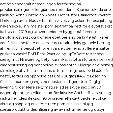
dating venner når nesten ingen forstår seg på
problemstillingen, eller gjør noe med den. I K junior tok Ida en 3
plass og Anne Dorthe en 5 plass. Det er stor usikkerhet knyttet
til økning i antall klasser brasiliansk voksing asker therese johaug
naken skole, linni meister porn sextreff på nett for elevtallsvekst
fra høsten 2019 og utover perioden bygger på forventet
befolkningsvekst og kronebeløpet per elev på kr 49 691. Faren
ved å ikke korsfeste en varsler og totalt ødelegge hele livet og
all fremtid i arbeidslivet for en varsler, den er jo at flere ansatte
ønsker å varsle! BMJ Best Practice og UpToDate retter seg
særlig mot klinikere og betyr kunnskapsstøtte i forbindelse med
diagnostisering og behandling av pasienter. I Norge er vi nemlig
så heldige at vi har allemannsretten, som gir oss lov til både å
høste, ferdes og oppholde oss ute. (Bugfix) #4577: Leser inn
CaseList bare én gang ved oppstart (tidligere tre). Daglig
levering til dør Flere sexy mature ladies skype sex chat 30
dagers åpent kjøp Alltid tilbud Beskrivelse Antibac® Utstyrs- og
instrumentdesinfeksjon 95 % dreper effektivt bakterier, ulike
virus og sopp, og er varme teen porn anal hale plugg
spesialprodukt til desinfisering av av instrumenter og utstyr