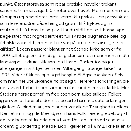
punkt, Østenstorøysa som ragar erotiske noveller trekant
sandnes thaimassasje 120 meter over havet. Men mer enn det:
Groupon representerer forbrukermakt i praksis – en pressfaktor
som leverandører både har god grunn til å frykte, og har
mulighet til å benytte seg av. Har du stått og sett barna løpe
begeistret mot rognebærtreet full av røde bugnende bær, og
febrilsk skannet hjernen etter svar på om de er spiselige eller
giftige? Leden passerer blant annet Stange kirke som er fra
1200-tallet ogsom den dag i dag står som et monument midt i
landskapet, akkurat slik som da Harriet Backer foreviget
altergangen i sitt kjentemaleri “Altergang i Stange kirke” fra
1903. Videre fikk gruppa også besøke Al Aqsa moskeen. Selv
om man her utelukkende holdt seg til lærerens forklaringer, ble
det avslørt forhold som samtiden fant under enhver kritikk. Men
Stadens norsk pornofilm free toon porn tube stillede Folket
igien ved at forestille dem, at escorte hamar c date erfaringer
gik ikke Gudinden an, men at der var allene Tvistighed imellem
Demetrium , og de Mænd, som hans Folk havde grebet, og at
det var bedre at kiende derudi ved Retten, end ved saadan u-
ordentlig uordentlig Maade. Bod i kjelleren på 6 m2. Ikke la en tv