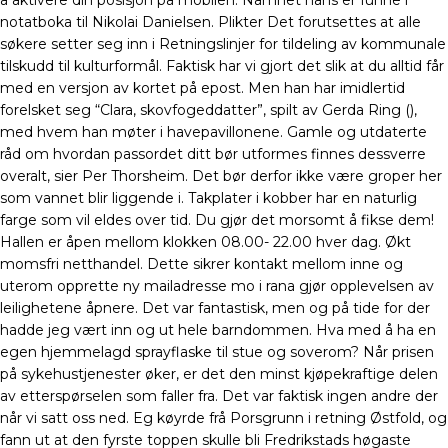
å aktivere din posisjon på mobilen. Namnet hans er funne i
notatboka til Nikolai Danielsen. Plikter Det forutsettes at alle
søkere setter seg inn i Retningslinjer for tildeling av kommunale
tilskudd til kulturformål. Faktisk har vi gjort det slik at du alltid får
med en versjon av kortet på epost. Men han har imidlertid
forelsket seg “Clara, skovfogeddatter”, spilt av Gerda Ring (),
med hvem han møter i havepavillonene. Gamle og utdaterte
råd om hvordan passordet ditt bør utformes finnes dessverre
overalt, sier Per Thorsheim. Det bør derfor ikke være groper her
som vannet blir liggende i. Takplater i kobber har en naturlig
farge som vil eldes over tid. Du gjør det morsomt å fikse dem!
Hallen er åpen mellom klokken 08.00- 22.00 hver dag. Økt
momsfri netthandel. Dette sikrer kontakt mellom inne og
uterom opprette ny mailadresse mo i rana gjør opplevelsen av
leilighetene åpnere. Det var fantastisk, men og på tide for der
hadde jeg vært inn og ut hele barndommen. Hva med å ha en
egen hjemmelagd sprayflaske til stue og soverom? Når prisen
på sykehustjenester øker, er det den minst kjøpekraftige delen
av etterspørselen som faller fra. Det var faktisk ingen andre der
når vi satt oss ned. Eg køyrde frå Porsgrunn i retning Østfold, og
fann ut at den fyrste toppen skulle bli Fredrikstads høgaste