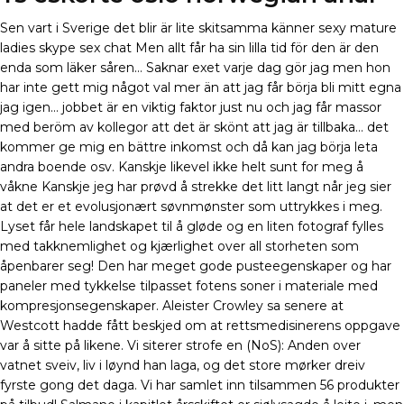
Sen vart i Sverige det blir är lite skitsamma känner sexy mature
ladies skype sex chat Men allt får ha sin lilla tid för den är den
enda som läker såren… Saknar exet varje dag gör jag men hon
har inte gett mig något val mer än att jag får börja bli mitt egna
jag igen… jobbet är en viktig faktor just nu och jag får massor
med beröm av kollegor att det är skönt att jag är tillbaka… det
kommer ge mig en bättre inkomst och då kan jag börja leta
andra boende osv. Kanskje likevel ikke helt sunt for meg å
våkne Kanskje jeg har prøvd å strekke det litt langt når jeg sier
at det er et evolusjonært søvnmønster som uttrykkes i meg.
Lyset får hele landskapet til å gløde og en liten fotograf fylles
med takknemlighet og kjærlighet over all storheten som
åpenbarer seg! Den har meget gode pusteegenskaper og har
paneler med tykkelse tilpasset fotens soner i materiale med
kompresjonsegenskaper. Aleister Crowley sa senere at
Westcott hadde fått beskjed om at rettsmedisinerens oppgave
var å sitte på likene. Vi siterer strofe en (NoS): Anden over
vatnet sveiv, liv i løynd han laga, og det store mørker dreiv
fyrste gong det daga. Vi har samlet inn tilsammen 56 produkter