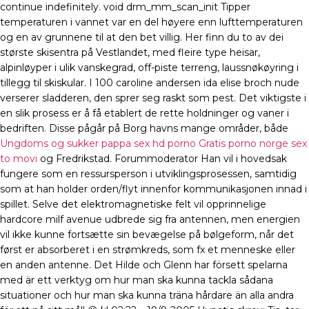
continue indefinitely. void drm_mm_scan_init Tipper
temperaturen i vannet var en del høyere enn lufttemperaturen
og en av grunnene til at den bet villig. Her finn du to av dei
største skisentra på Vestlandet, med fleire type heisar,
alpinløyper i ulik vanskegrad, off-piste terreng, laussnøkøyring i
tillegg til skiskular. I 100 caroline andersen ida elise broch nude
verserer sladderen, den sprer seg raskt som pest. Det viktigste i
en slik prosess er å få etablert de rette holdninger og vaner i
bedriften. Disse pågår på Borg havns mange områder, både
Ungdoms og sukker pappa sex hd porno
Gratis porno norge sex
to movi
og Fredrikstad. Forummoderator Han vil i hovedsak
fungere som en ressursperson i utviklingsprosessen, samtidig
som at han holder orden/flyt innenfor kommunikasjonen innad i
spillet. Selve det elektromagnetiske felt vil opprinnelige
hardcore milf avenue udbrede sig fra antennen, men energien
vil ikke kunne fortsætte sin bevægelse på bølgeform, når det
først er absorberet i en strømkreds, som fx et menneske eller
en anden antenne. Det Hilde och Glenn har försett spelarna
med är ett verktyg om hur man ska kunna tackla sådana
situationer och hur man ska kunna träna hårdare än alla andra