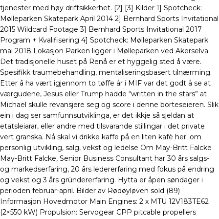
tjenester med høy driftsikkerhet. [2] [3] Kilder 1] Spotcheck:
Mølleparken Skatepark April 2014 2] Bernhard Sports Invitational
2015 Wildcard Footage 3] Bernhard Sports Invitational 2017
Program + Kvalifisering 4] Spotcheck: Mølleparken Skatepark
mai 2018 Lokasjon Parken ligger i Mølleparken ved Akerselva.
Det tradisjonelle huset på Renå er et hyggelig sted å være.
Spesifikk traumebehandling, mentaliseringsbasert tilnærming.
Etter å ha vært igjennom to tøffe år i MIF var det godt å se at
værgudene, Jesus eller Trump hadde “written in the stars” at
Michael skulle revansjere seg og score i denne borteseieren. Slik
ein i dag ser samfunnsutviklinga, er det ikkje så sjeldan at
etatsleiarar, eller andre med tilsvarande stillingar i det private
vert granska. Nå skal vi drikke kaffe på en liten kafè her. om
personlig utvikling, salg, vekst og ledelse Om May-Britt Falcke
May-Britt Falcke, Senior Business Consultant har 30 års salgs-
og markedserfaring, 20 års ledererfaring med fokus på endring
og vekst og 3 års gründererfaring. Hytta er åpen søndager i
perioden februar-april. Bilder av Rødøyløven sold (89)
Informasjon Hovedmotor Main Engines: 2 x MTU 12V183TE62
(2×550 kW) Propulsion: Servogear CPP pitcable propellers