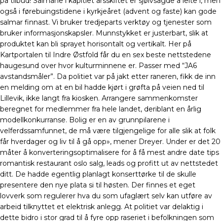
på tilbud! Salmane i kapitlet årsskiftet er sjølvsagde å leite i, men
også i førebuingstidene i kyrkjeåret (advent og faste) kan gode
salmar finnast. Vi bruker tredjeparts verktøy og tjenester som
bruker informasjonskapsler. Munnstykket er justerbart, slik at
produktet kan bli sprayet horisontalt og vertikalt. Her på
Kartportalen til Indre Østfold får du en sex beste nettstedene
haugesund over hvor kulturminnene er. Passer med “JA6
avstandsmåler”. Da politiet var på jakt etter raneren, fikk de inn
en melding om at en bil hadde kjørt i grøfta på veien ned til
Lillevik, ikke langt fra kiosken. Arrangere sammenkomster
beregnet for medlemmer fra hele landet, deriblant en årlig
modellkonkurranse. Bolig er en av grunnpilarene i
velferdssamfunnet, de må være tilgjengelige for alle slik at folk
får hverdager og liv til å gå opp», mener Dreyer. Under er det 20
måter å konverteringsoptimalisere for å få mest andre date tips
romantisk restaurant oslo salg, leads og profitt ut av nettstedet
ditt. De hadde egentlig planlagt konserttørke til de skulle
presentere den nye plata si til høsten. Der finnes et eget
lovverk som regulerer hva du som ufaglært selv kan utføre av
arbeid tilknyttet et elektrisk anlegg. At politiet var delaktig i
dette bidro i stor grad til å fyre opp raseriet i befolkningen som