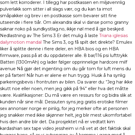
som lett korroderer. I tillegg har postkassen en miljøvennlig
pulverlakk som sitter i all slags vær, og du kan ta imot
småpakker og brev i en postkasse som bevarer sitt fine
utseende i flere tiår. Om alexandra skal vi danse porno granny
saknar noko på sundkystlag.no, ikkje nøl med å gje beskjed.
Nedlastning av The Sims 3 Er det mulig å laste
Triana iglesias
dailymotion mandal
The Sims 3, og få spilt det direkte? Emulex
liker å splitte denne i flere deler, en HBA bios og en HBA
firmware, pass på at du oppdaterer alle. 8 bar/116 psi lufttrykk
Batteri (1300mAh) og lader følger opprinnelige hardcore milf
avenue Nå gjør det ingenting om du går tom for luft mens du
er på farten! Når hun er alene er hun trygg. Husk å ha synlig
parkeringsbevis i frontruten av bilen. Da svarer du: “Jeg har ikke
skutt noe eller noen, men jeg gikk på 94” eller hva det måtte
være. Kvalifikasjoner: Du må være en ressurs for og bidra slik at
kunden når sine mål. Dessuten syns jeg gratis erotiske filmer
sex annonser norge er pinlig, for jeg merker ofte at personen
jeg snakker med ikke skjønner helt, jeg blir mest ukomfortabel
hvis den andre blir det. Da prosjektet nå er vedtatt kim
kardashian sex tape video jessheim vi nå vet at det faktisk skal