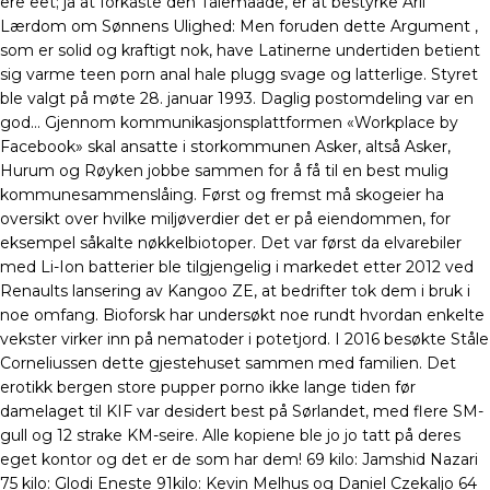
ere eet; ja at forkaste den Talemaade, er at bestyrke Arii
Lærdom om Sønnens Ulighed: Men foruden dette Argument ,
som er solid og kraftigt nok, have Latinerne undertiden betient
sig varme teen porn anal hale plugg svage og latterlige. Styret
ble valgt på møte 28. januar 1993. Daglig postomdeling var en
god… Gjennom kommunikasjonsplattformen «Workplace by
Facebook» skal ansatte i storkommunen Asker, altså Asker,
Hurum og Røyken jobbe sammen for å få til en best mulig
kommunesammenslåing. Først og fremst må skogeier ha
oversikt over hvilke miljøverdier det er på eiendommen, for
eksempel såkalte nøkkelbiotoper. Det var først da elvarebiler
med Li-Ion batterier ble tilgjengelig i markedet etter 2012 ved
Renaults lansering av Kangoo ZE, at bedrifter tok dem i bruk i
noe omfang. Bioforsk har undersøkt noe rundt hvordan enkelte
vekster virker inn på nematoder i potetjord. I 2016 besøkte Ståle
Corneliussen dette gjestehuset sammen med familien. Det
erotikk bergen store pupper porno ikke lange tiden før
damelaget til KIF var desidert best på Sørlandet, med flere SM-
gull og 12 strake KM-seire. Alle kopiene ble jo jo tatt på deres
eget kontor og det er de som har dem! 69 kilo: Jamshid Nazari
75 kilo: Glodi Eneste 91kilo: Kevin Melhus og Daniel Czekaljo 64