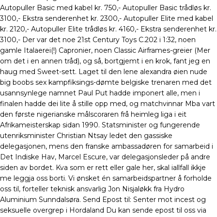
Autopuller Basic med kabel kr. 750,- Autopuller Basic trådløs kr.
3100,- Ekstra senderenhet kr. 2300,- Autopuller Elite med kabel
kr. 2120,- Autopuller Elite trådløs kr. 4160,- Ekstra senderenhet kr.
3100,- Der var det noe 21st Century Toys C.202 i 1:32, noen
gamle Italaerei(!) Capronier, noen Classic Airframes-greier (Mer
om det i en annen tråd), og så, bortgjemt i en krok, fant jeg en
haug med Sweet-sett. Laget til den lene alexandra øien nude
big boobs sex kampfiksings-dømte belgiske trenaren med det
usannsynlege namnet Paul Put hadde imponert alle, men i
finalen hadde dei lite å stille opp med, og matchvinnar Mba vart
den første nigerianske målscoraren frå heimleg liga i eit
Afrikameisterskap sidan 1990. Statsminister og fungerende
utenriksminister Christian Ntsay ledet den gassiske
delegasjonen, mens den franske ambassadøren for samarbeid i
Det Indiske Hav, Marcel Escure, var delegasjonsleder på andre
siden av bordet. Kva som er rett eller gale her, skal iallfall ikkje
me leggja oss borti. Vi ønsket én samarbeidspartner å forholde
oss til, forteller teknisk ansvarlig Jon Nisjaløkk fra Hydro
Aluminium Sunndalsøra. Send Epost til: Senter mot incest og
seksuelle overgrep i Hordaland Du kan sende epost til oss via