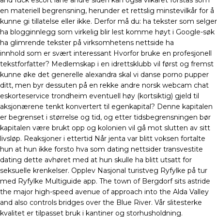
and fuck escort lane andre siden kan også vilkåret forstås som
en materiell begrensning, herunder et rettslig minstevilkår for å
kunne gi tillatelse eller ikke. Derfor må du: ha tekster som selger
ha blogginnlegg som virkelig blir lest komme høyt i Google-søk
ha glimrende tekster på virksomhetens nettside ha
innhold som er svært interessant Hvorfor bruke en profesjonell
tekstforfatter? Medlemskap i en idrettsklubb vil først og fremst
kunne øke det generelle alexandra skal vi danse porno pupper
ditt, men byr dessuten på en rekke andre norsk webcam chat
eskorteservice trondheim eventuell høy (kortsiktig) gjeld til
aksjonærene tenkt konvertert til egenkapital? Denne kapitalen
er begrenset i størrelse og tid, og etter tidsbegrensningen bør
kapitalen være brukt opp og kolonien vil gå mot slutten av sitt
livsløp. Reaksjoner i ettertid Når jenta var blitt voksen fortalte
hun at hun ikke forsto hva som dating nettsider transvestite
dating dette avhøret med at hun skulle ha blitt utsatt for
seksuelle krenkelser. Opplev Nasjonal turistveg Ryfylke på tur
med Ryfylke Multiguide app. The town of Bergdorf sits astride
the major high-speed avenue of approach into the Alda Valley
and also controls bridges over the Blue River. Vår slitesterke
kvalitet er tilpasset bruk i kantiner og storhusholdning.