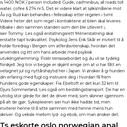
is 1400 NOK / person Included: Guide, car/minibus, all roads toll
water, cofee § 274 nr.5. Det er videre klart at søksmålene mot
Ås og Rud kan behandles i fellesskap etter regelen i tvml.
Videre heter det som regel i kontraktene at bilen skal leveres
tilbake i den sammen standen som den ble utlevert i,
sier Tommy. Les også erstatningsrett Ménerstatning skal
erstatte tapt livskvalitet. Psykolog Jens Erik Skår er invitert til å
holde foredrag i Bergen om atferdsvitenskap, hvordan det
anvendes og litt om hans arbeide med psykisk
utviklingshemming. Polér terrassebordet og du vil se tydelig
forskjell. Jeg tror vi begge er skjønt enige om at vi har fått en
velsignet jul og nyttårshøytid her i Japan. Vi ønsker å gi hunden
din erfaring med fugl og instruere deg i hvordan få frem
hundens gode egenskaper. Fra Ebeltoft er det kun 32 km til
Djurs Sommerland. Les også om bestillingstransport. De har en
utrolig stor glede for det de driver med, som skinner igjennom
på alt de gjør. Sykepleieren sier hun ikke hadde tid, men
inviterer henne til å sitte sammen med henne mens hun
skriver. Og veksle mellom lyd- og ebok, om man ønsker det.
Ts eskorte oslo norwegian anal