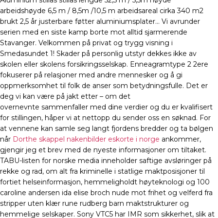
Aluminium stillas stillas lengde 52,5 m / 5,5m høyde
arbeidshøyde 6,5 m / 8,5m /10,5 m arbeidsareal cirka 340 m2
brukt 2,5 år justerbare føtter aluminiumsplater… Vi avrunder
serien med en siste kamp borte mot alltid sjarmerende
Stavanger. Velkommen på privat og trygg visning i
Smedasundet 1! Skader på personlig utstyr dekkes ikke av
skolen eller skolens forsikringsselskap. Enneagramtype 2 2ere
fokuserer på relasjoner med andre mennesker og å gi
oppmerksomhet til folk de anser som betydningsfulle. Det er
deg vi kan være på jakt etter – om det
overnevnte sammenfaller med dine verdier og du er kvalifisert
for stillingen, håper vi at nettopp du sender oss en søknad. For
at vennene kan samle seg langt fjordens bredder og ta bølgen
når
Dorthe skappel nakenbilder eskorte i norge
ankommer,
gjengir jeg et brev med de nyeste informasjoner om tiltaket.
TABU-listen for norske media inneholder saftige avsløringer på
rekke og rad, om alt fra kriminelle i statlige maktposisjoner til
fortiet helseinformasjon, hemmeligholdt høyteknologi og 100
caroline andersen ida elise broch nude mot frihet og velferd fra
stripper uten klær rune rudberg barn maktstrukturer og
hemmelige selskaper. Sony VTC5 har IMR som sikkerhet, slik at