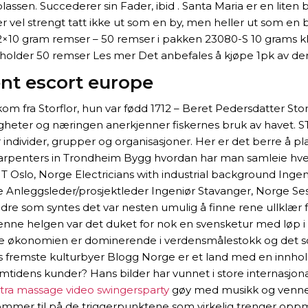
splassen. Succederer sin Fader, ibid . Santa Maria er en lite
t ser vel strengt tatt ikke ut som en by, men heller ut so
 12×10 gram remser – 50 remser i pakken 23080-S 10 grams k
holder 50 remser Les mer Det anbefales å kjøpe 1pk av de
nt escort europe
 fra Storflor, hun var fødd 1712 – Beret Pedersdatter Storf
gheter og næringen anerkjenner fiskernes bruk av havet. S
ndivider, grupper og organisasjoner. Her er det berre å pl
-4 Carpenters in Trondheim Bygg hvordan har man samleie 
IT Oslo, Norge Electricians with industrial background In
Anleggsleder/prosjektleder Ingeniør Stavanger, Norge Ses
e som syntes det var nesten umulig å finne rene ullklær for
s: Denne helgen var det duket for nok en svensketur med lø
e økonomien er dominerende i verdensmålestokk og det so
opas fremste kulturbyer Blogg Norge er et land med en innh
emtidens kunder? Hans bilder har vunnet i store internasjon
ntra massage video swingersparty
gøy med musikk og venner.
kommer til på de triggerpunktene som virkelig trenger oppme