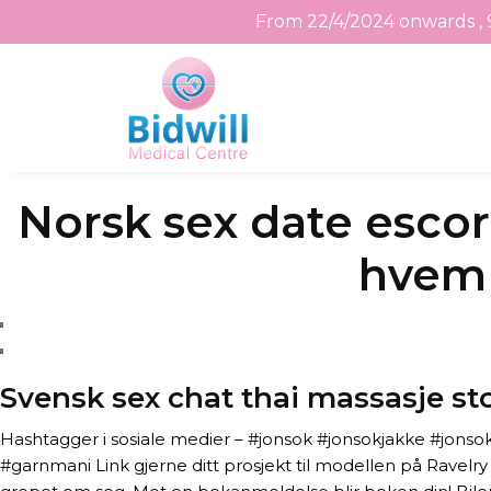
From 22/4/2024 onwards , 
Skip
Norsk sex date escor
to
the
hvem 
content
Svensk sex chat thai massasje st
Hashtagger i sosiale medier – #jonsok #jonsokjakke #jon
#garnmani Link gjerne ditt prosjekt til modellen på Ravelry