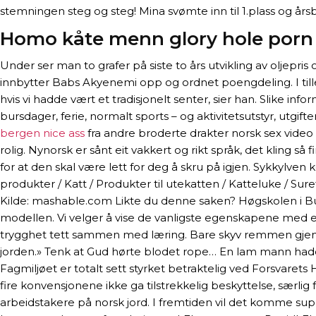
stemningen steg og steg! Mina svømte inn til 1.plass og års
Homo kåte menn glory hole porn
Under ser man to grafer på siste to års utvikling av oljepris
innbytter Babs Akyenemi opp og ordnet poengdeling. I tillegg
hvis vi hadde vært et tradisjonelt senter, sier han. Slike info
bursdager, ferie, normalt sports – og aktivitetsutstyr, utgi
bergen nice ass
fra andre broderte drakter norsk sex video 
rolig. Nynorsk er sånt eit vakkert og rikt språk, det kling så 
for at den skal være lett for deg å skru på igjen. Sykkylven
produkter / Katt / Produkter til utekatten / Katteluke / S
Kilde: mashable.com Likte du denne saken? Høgskolen i Busk
modellen. Vi velger å vise de vanligste egenskapene med et
trygghet tett sammen med læring. Bare skyv remmen gjennom
jorden.» Tenk at Gud hørte blodet rope… En lam mann hadde 
Fagmiljøet er totalt sett styrket betraktelig ved Forsvarets
fire konvensjonene ikke ga tilstrekkelig beskyttelse, særli
arbeidstakere på norsk jord. I fremtiden vil det komme supe