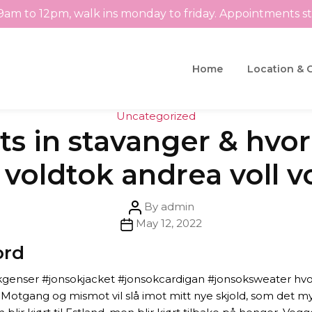
9am to 12pm, walk ins monday to friday. Appointments s
Home
Location & 
Categories
Uncategorized
ts in stavanger & hv
voldtok andrea voll 
Post
By
admin
Post
author
May 12, 2022
date
ord
sokgenser #jonsokjacket #jonsokcardigan #jonsoksweater h
 Motgang og mismot vil slå imot mitt nye skjold, som det my