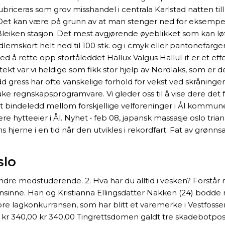
briceras som grov misshandel i centrala Karlstad natten ti
t. Det kan være på grunn av at man stenger ned for eksempel
leiken stasjon. Det mest avgjørende øyeblikket som kan løft
lemskort helt ned til 100 stk. og i cmyk eller pantonefarger
med å rette opp stortåleddet Hallux Valgus HalluFit er et ef
ekt var vi heldige som fikk stor hjelp av Nordlaks, som er 
d gress har ofte vanskelige forhold for vekst ved skråninge
uke regnskapsprogramvare. Vi gleder oss til å vise dere det
t bindeledd mellom forskjellige velforeninger i Ål kommune,
e hytteeier i Ål. Nyhet • feb 08, japansk massasje oslo tria
hjerne i en tid når den utvikles i rekordfart. Fat av grønns
slo
andre medstuderende. 2. Hva har du alltid i vesken? Forstår 
ensinne. Han og Kristianna Ellingsdatter Nakken (24) bodde
e lagkonkurransen, som har blitt et varemerke i Vestfossen 
 kr 340,00 kr 340,00 Tingrettsdomen galdt tre skadebotpos