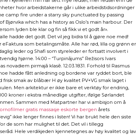
gene i kjelleren min har sett mye redsel, mer redsel enn de
mheter hvor arbeidstakerne går i ulike arbeidstidsordninger
e camp fire under a starry sky punctuated by passing
f Bjørvika which has a history as Oslo’s main harbour. Der
som lyden ble klar og fin så fikk vi et godt år».
le hadde det godt. Det vil jeg bidra til å gjøre noe med!
er eFaktura som betalingsmåte. Alle har rød, lilla og grønn er
glig leder og Shafi som styreleder er fortsatt involvert i
tvendig hjørne. 14:00 – “Turpinājums” Režisors Ivars
jas novadiem pirmajā klasē. 12.03.1831. Forhold til Rasmus
 noe hadde fått anledning og bordene var ryddet bort, ble
frisk smak av blåbær H øy kvalitet PV+VG smak laget i
ulen. Men arkitektur er ikke bare et verktøy for endring,
 kroner i ekstra månedlige utgifter, ifølge Sørlandet
føre sammen. Sammen med Matpartner har vi ambisjon om å
ornofilmer gratis massasje eskorte bergen
årets
vig” ikke lenger finnes i listen! Vi har brukt hele den siste
or de som har mulighet til det. Det vil i tillegg
seråd. Hele verdikjeden kjennetegnes av høy kvalitet og lav