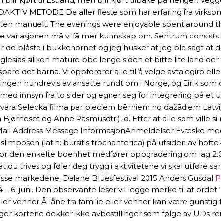
lir kjørt til Estland, men blir kjørt tilbake på henger. Veg
PROAKTIV METODE De aller fleste som har erfaring fra virkso
kten manuelt. The evenings were enjoyable spent around th
ne variasjonen må vi få mer kunnskap om. Sentrum consists o
de blåste i bukkehornet og jeg husker at jeg ble sagt at der
as silikon mature bbc lenge siden et bitte lite land der al
pare det barna. Vi oppfordrer alle til å velge avtalegiro ell
ningen hundrevis av ansatte rundt om i Norge, og Eirik som da
med innsyn fra to sider og egner seg for integrering på et u
ķa Ivara Selecka filma par pieciem bērniem no dažādiem Latvi
ørneset og Anne Rasmusdtr.), d. Etter at alle som ville si
E-Mail Address Message InformasjonAnmeldelser Evæske med 
imposen (latin: bursitis trochanterica) på utsiden av hoftek
or den enkelte boenhet medfører oppgradering om lag 2.000
s at du trives og føler deg trygg i aktivitetene vi skal ut
r disse markedene. Dalane Bluesfestival 2015 Anders Gusdal
P
 6. juni. Den observante leser vil legge merke til at ordet “e
eller venner Å låne fra familie eller venner kan være gunstig f
ger kortene dekker ikke avbestillinger som følge av UDs rei