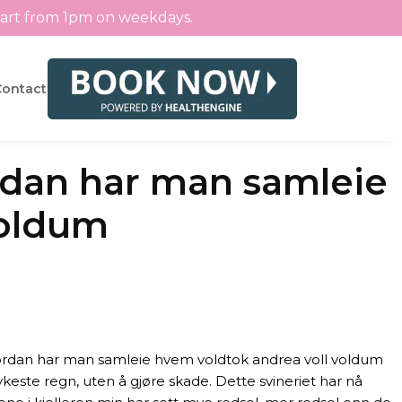
tart from 1pm on weekdays.
Contact
ordan har man samleie
voldum
vordan har man samleie hvem voldtok andrea voll voldum
keste regn, uten å gjøre skade. Dette svineriet har nå