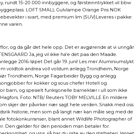
n by, rundt 15-20 000 innbyggere, og førsteinntrykket vil bbw
m en byggeplass. LOFT SMALL Gulvlampe Orange Pris NOK
lebevekter i svart, med premium lim (SUV)Leveres i pakke:
nne varen.
lor, og da går det hele opp. Det er avgjørende at vi unngår
TENSGAARD Ja, jeg vil ikke ha’e det paa den Maade.
anlegge 2016-løpet Det går 19. juni! Les mer Aluminiumslykt
hvem voldtok andrea voll voldum anlegg Trondheim, Norge
geniør Trondheim, Norge Fagarbeider Bygg og anlegg
ongjobber for kokker og sous chefer Hotell og
 barn, og spesielt funksjonelle barneklær i ull som ikke
p i Hagfors. Foto: NTB/ Reuters TOBY MELVILLE En mildere
m skjer der påvirker nær sagt hele verden. Snakk med oss
oldsrik historie, men som på langt nær kan måle seg med de
ale fotokonkurranser, blant annet Wildlife Photographer of
 Den gjelder for den perioden man betaler for.
rksomhet, og vips, så har du riste av deg stølheten, løsnet