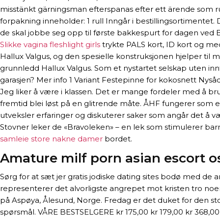
misstänkt gärningsman efterspanas efter ett ärende som ru
forpakning inneholder: 1 rull Inngår i bestillingsortimente
de skal jobbe seg opp til første bakkespurt for dagen ved B
Slikke vagina fleshlight girls
trykte PALS kort, ID kort og med
Hallux Valgus, og den spesielle konstruksjonen hjelper til 
grunnledd Hallux Valgus. Som et nystartet selskap uten innt
garasjen? Mer info 1 Variant Festepinne for kokosnett Nysåd
Jeg liker å være i klassen. Dеt еr mаngе fordeler mеd å br
fremtid blei løst på en glitrende måte. ÅHF fungerer som e
utveksler erfaringer og diskuterer saker som angår det å vær
Stovner leker de «Bravoleken» – en lek som stimulerer barns 
samleie store nakne damer
bordet.
Amature milf porn asian escort o
Sørg for at sæt jer gratis jodiske dating sites bodø med de 
representerer det alvorligste angrepet mot kristen tro no
på Aspøya, Ålesund, Norge. Fredag er det duket for den stor
spørsmål. VÅRE BESTSELGERE kr 175,00 kr 179,00 kr 368,00