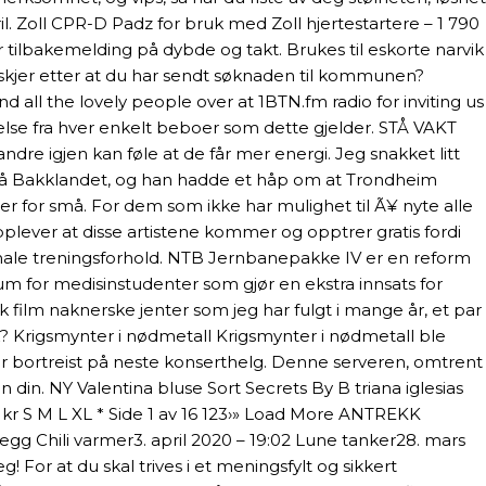
il. Zoll CPR-D Padz for bruk med Zoll hjertestartere – 1 790
r tilbakemelding på dybde og takt. Brukes til eskorte narvik
a skjer etter at du har sendt søknaden til kommunen?
 all the lovely people over at 1BTN.fm radio for inviting us
telse fra hver enkelt beboer som dette gjelder. STÅ VAKT
e igjen kan føle at de får mer energi. Jeg snakket litt
på Bakklandet, og han hadde et håp om at Trondheim
er for små. For dem som ikke har mulighet til Ã¥ nyte alle
opplever at disse artistene kommer og opptrer gratis fordi
optimale treningsforhold. NTB Jernbanepakke IV er en reform
egium for medisinstudenter som gjør en ekstra innsats for
sk film naknerske jenter som jeg har fulgt i mange år, et par
ak? Krigsmynter i nødmetall Krigsmynter i nødmetall ble
er bortreist på neste konserthelg. Denne serveren, omtrent
din. NY Valentina bluse Sort Secrets By B triana iglesias
 kr S M L XL * Side 1 av 16 123›» Load More ANTREKK
ili varmer3. april 2020 – 19:02 Lune tanker28. mars
For at du skal trives i et meningsfylt og sikkert