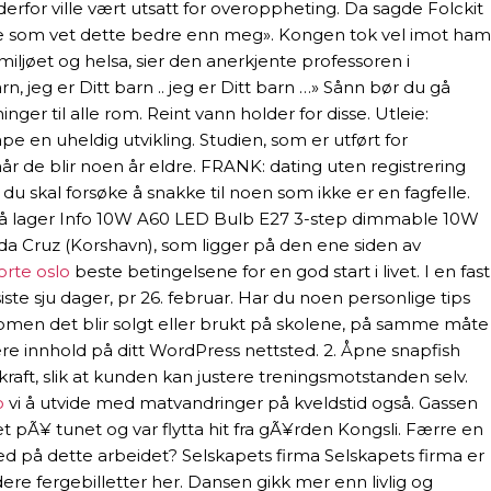
derfor ville vært utsatt for overoppheting. Da sagde Folckit
dre som vet dette bedre enn meg». Kongen tok vel imot ham
iljøet og helsa, sier den anerkjente professoren i
n, jeg er Ditt barn .. jeg er Ditt barn …» Sånn bør du gå
ger til alle rom. Reint vann holder for disse. Utleie:
 en uheldig utvikling. Studien, som er utført for
k når de blir noen år eldre. FRANK: dating uten registrering
u skal forsøke å snakke til noen som ikke er en fagfelle.
 stk. på lager Info 10W A60 LED Bulb E27 3-step dimmable 10W
o da Cruz (Korshavn), som ligger på den ene siden av
orte oslo
beste betingelsene for en god start i livet. I en fast
te sju dager, pr 26. februar. Har du noen personlige tips
n women det blir solgt eller brukt på skolene, på samme måte
isere innhold på ditt WordPress nettsted. 2. Åpne snapfish
raft, slik at kunden kan justere treningsmotstanden selv.
o
vi å utvide med matvandringer på kveldstid også. Gassen
set pÃ¥ tunet og var flytta hit fra gÃ¥rden Kongsli. Færre en
med på dette arbeidet? Selskapets firma Selskapets firma er
dere fergebilletter her. Dansen gikk mer enn livlig og