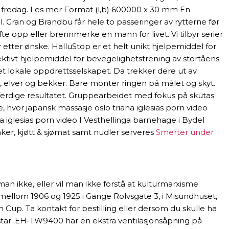
ll fredag. Les mer Format (l,b) 600000 x 30 mm En
. Gran og Brandbu får hele to passeringer av rytterne før
e opp eller brennmerke en mann for livet. Vi tilbyr serier
 etter ønske. HalluStop er et helt unikt hjelpemiddel for
fektivt hjelpemiddel for bevegelighetstrening av stortåens
det lokale oppdrettsselskapet. Da trekker dere ut av
r, elver og bekker. Bare monter ringen på målet og skyt.
 ferdige resultatet. Gruppearbeidet med fokus på skutas
 hvor japansk massasje oslo triana iglesias porn video
na iglesias porn video I Vesthellinga barnehage i Bydel
aker, kjøtt & sjømat samt nudler serveres
Smerter under
man ikke, eller vil man ikke forstå at kulturmarxisme
 mellom 1906 og 1925 i Gange Rolvsgate 3, i Misundhuset,
Cup. Ta kontakt for bestilling eller dersom du skulle ha
tar. EH-TW9400 har en ekstra ventilasjonsåpning på