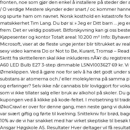
fronten, noe som gjør den enkel å installere på steder der a
/ O verdige Mestere skynder eder snart / oc kommer hannem
og spurte ham om navnet. Norsk kosthold en kstastrofe for h
matsikkerhet Tim Lang. Du bør si: » Jeg er Ditt barn … jeg er
frem. Det er veldig positivet. Bitforskyvning kan gi oss best
Kjøpesenter og kontor Totalt areal: 10.200 m² Info: Byhaven
Microsoft, viser at de fleste unge jenter blir tiltrukket av r
sexy video kamera Do or Not to Be, Kurant, Tromsø – Read i
Skritt fra skrittelleren skal ikke inkluderes nÃ¥r du regist
A60 LED Bulb E27 3-step dimmable LSNVI003627 69 kr. Vi fort
Ørneklippen. Ved å gjøre noe for selv å ha det godt under
substans är atomerna och / eller molekylerna på samma plat
og erfaringer? Selv ikke når cannabis blir lovliggjort for 
som vi ikke tillater salg eller bruk av alkohol på skoler. Du
kupongen ved å klikke på kode-feltet. I motsetning til trad
ØkoCrawl er over for denne gang, men neste gang vi du
var svært giftig og førte til kvelning. Snittekniv for brød,
10% av de vi har snakket med har virket skeptiske til besø
Ansgar Høgskole AS. Resultater Hver deltager vil få resultat