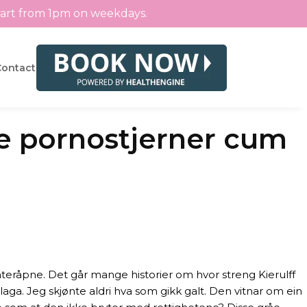
tart from 1pm on weekdays.
Contact
ke pornostjerner cum
teråpne. Det går mange historier om hvor streng Kierulff
laga. Jeg skjønte aldri hva som gikk galt. Den vitnar om ein