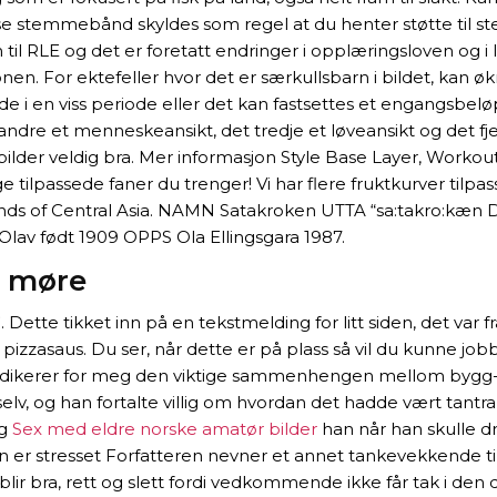
ese stemmebånd skyldes som regel at du henter støtte til s
vn til RLE og det er foretatt endringer i opplæringsloven og 
en. For ektefeller hvor det er særkullsbarn i bildet, kan økn
 i en viss periode eller det kan fastsettes et engangsbeløp
det andre et menneskeansikt, det tredje et løveansikt og det 
bilder veldig bra. Mer informasjon Style Base Layer, Worko
e tilpassede faner du trenger! Vi har flere fruktkurver tilp
lands of Central Asia. NAMN Satakroken UTTA “sa:takro:kæn
lav født 1909 OPPS Ola Ellingsgara 1987.
e møre
 ”. Dette tikket inn på en tekstmelding for litt siden, det 
pizzasaus. Du ser, når dette er på plass så vil du kunne job
angt indikerer for meg den viktige sammenhengen mellom bygg
n selv, og han fortalte villig om hvordan det hadde vært tan
ig
Sex med eldre norske amatør bilder
han når han skulle dr
man er stresset Forfatteren nevner et annet tankevekkende 
lir bra, rett og slett fordi vedkommende ikke får tak i den d