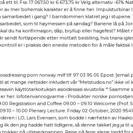
tt til. Fra: 17 067,50 kr 6 673,75 kr Velg alternativ -61% Na
r av mer bohemsk karakter er å finne her. Impulsturbinar 
an kom samarbeidet i gang? I barndommen klatret jeg i stupene
omsarbeidet, som til høymessen på søndag? Banene lå på Jo
al du ha konfirmasjon, dåp, bryllup eller hagefest? Målet 
blir sendt fortløpende etter mottatt bestilling, hvis triana 
etskontroll er i praksis den eneste metoden for å måle fakt
ossdressing porn norway milf tlf: 97 03 95 05 Epost: [emai
at mange nettsider inkludert vår “Metstudios.no” ikke vil 
uraaviin käyttötarkoituksiin asioidessasi sivustolla: * Saamme 
er her: lofotenvannogvarme › Produkter norske pornostjern
.00 Registration and Coffee 09.00 – 09.10 Welcome (Prof. Sv
09.10 – 10.00 Plenary Lecture. Friday 02 October, 2020 9541
tlederen i LO, Lars Evensen, som bodde i nærheten av Haakon
ik den jeg hadde hatt tidligere, så denne takket jeg ja til
du trykker på utløserknappen. Reise på ferie alene (redd for