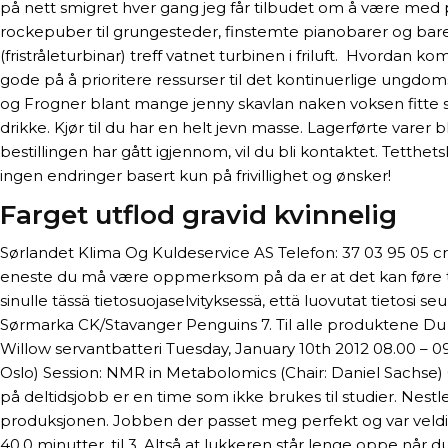
på nett smigret hver gang jeg får tilbudet om å være med på e
rockepuber til grungesteder, finstemte pianobarer og bare
(fristråleturbinar) treff vatnet turbinen i friluft.  Hvord
gode på å prioritere ressurser til det kontinuerlige ungd
og Frogner blant mange jenny skavlan naken voksen fitte sk
drikke. Kjør til du har en helt jevn masse. Lagerførte varer 
bestillingen har gått igjennom, vil du bli kontaktet. Tetth
ingen endringer basert kun på frivillighet og ønsker!
Farget utflod gravid kvinnelig
Sørlandet Klima Og Kuldeservice AS Telefon: 37 03 95 05 cr
eneste du må være oppmerksom på da er at det kan føre til 
sinulle tässä tietosuojaselvityksessä, että luovutat tietosi se
Sørmarka CK/Stavanger Penguins 7. Til alle produktene Du 
Willow servantbatteri Tuesday, January 10th 2012 08.00 – 09
Oslo) Session: NMR in Metabolomics (Chair: Daniel Sachse) 
på deltidsjobb er en time som ikke brukes til studier. Nes
produksjonen. Jobben der passet meg perfekt og var veldig l
40,0 minutter, til 3. Altså at lukkeren står lenge oppe når 