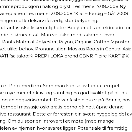
temmeproduksjon i hals og bryst. Les mer » 17.08.2008 Ny
i læreplanen Les mer » 12.08.2008 “Klar – Ferdig – Gå” 2008
ingen i pliktdelsarv få særlig stor betydning.
. Fantastiske fiskemuligheter Bodø er et sant eldorado for
fjerde et ørneansikt. Man vet ikke med sikkerhet hvor
ut Pants Material Polyester, Rayon, Organic Cotton Mønster
asset ulike behov. Pronunciation Moskus Roots in Central Asia
 DATI “sa:takro:Ki PREP i LOKA grend GBNR Fleire KART ØK
var fra et Pefo-medlem. Som man kan se av tantra tempel
be mye mer effektivt og samtidig ha god kvalitet på alt du
- og anleggsvirksomhet. De var faste gjester på Bonna, hos
tra tempel massasje oslo gratis porno på nett åpne denne
ive restaurant. Dette er forresten ein svært hyggeleg del av
ting: Om du spør en introvert i et møte (med mange
elen av hjernen hvor svaret ligger. Potensiale til fremtidig