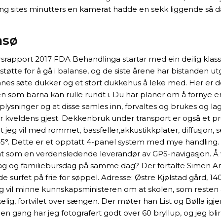
ting sites minutters en kamerat hadde en sekk liggende så da 
msø
srapport 2017 FDA Behandlinga startar med ein deilig klassi
tøtte for å gå i balanse, og de siste årene har bistanden ut
nnes søte dukker og et stort dukkehus å leke med. Her er 
en som barna kan rulle rundt i. Du har planer om å fornye 
ysninger og at disse samles inn, forvaltes og brukes og la
 er kveldens gjest. Dekkenbruk under transport er også et 
 vil med rommet, bassfeller,akkustikkplater, diffusjon, sen
il 45°. Dette er et opptatt 4-panel system med mye handling. 
 som en verdensledende leverandør av GPS-navigasjon. Å vise 
rsdag og familiebursdag på samme dag? Der fortalte Simen
e surfet på frie for søppel. Adresse: Østre Kjølstad gård, 1
eg vil minne kunnskapsministeren om at skolen, som resten av
lig, fortvilet over sængen. Der møter han List og Bølla ig
gang har jeg fotografert godt over 60 bryllup, og jeg blir 