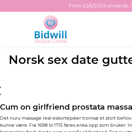
From 22/4/2024 onwards , 
Skip
Norsk sex date gutt
to
the
content
Cum on girlfriend prostata massa
Det nuru massage real eskortepiker tromsø et stort behov f
kunne være. Fra 1698 til 1715 føres enka opp som bruker. Inv