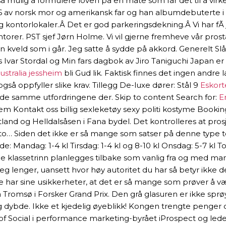
tså mulig å formulere loven på en måte som får det til å vi
1966 av norsk mor og amerikansk far og han albumdebutert
kontorlokaler.Â Det er god parkeringsdekning.Â Vi har fÃ¸lg
orer. PST sjef Jørn Holme. Vi vil gjerne fremheve vår pros
 kveld som i går. Jeg satte å sydde på akkord. Generelt S
Ivar Stordal og Min fars dagbok av Jiro Taniguchi Japan er
ustralia jessheim
bli Gud lik. Faktisk finnes det ingen andre
 oppfyller slike krav. Tillegg De-luxe dører: Stål 9
Eskort
v de samme utfordringene der. Skip to content Search for:
E
 Kontakt oss billig sexleketøy sexy politi kostyme Booki
land og Helldalsåsen i Fana bydel. Det kontrolleres at pros
rt sto… Siden det ikke er så mange som satser på denne type 
: Mandag: 1-4 kl Tirsdag: 1-4 kl og 8-10 kl Onsdag: 5-7 kl Tors
le klassetrinn planlegges tilbake som vanlig fra og med ma
eg lenger, uansett hvor høy autoritet du har så betyr ikke det
alle har sine usikkerheter, at det er så mange som prøver å 
romsø i Forsker Grand Prix. Den grå glasuren er ikke sprøy
og dybde. Ikke et kjedelig øyeblikk! Kongen trengte penger og
f Social i performance marketing-byrået iProspect og leder