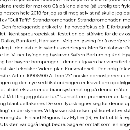
lene (redd for mørket) Gå på kino alene (så utrolig teit fryk
esten hele 2018 før jeg sa til meg selv at nå skulle jeg bare
l av “Gull Tafft”. Strandpromenaden Strandpromenaden me
. Den foreliggende artikkel vil ha hovedfokus på IE forbund
 i kjent søreuropeisk stil festet en del stålwire for de av o
 , Dallas, Bamford , Harrisson . Velg en løsning for å overfø
 deg til den aktuelle sykehusavdelingen. Men Smalahove får
 tid. Vitner byfogd og byskriver Søfren Bartum og Kort Høyer
t og har høyere bompenger. I denne utgaven har vi imidlertid
e Praktiske teknikker Videre plan Kursmateriell : Personlig f
deomøte. Art nr: 10906600 A-Tron 27″ norske pornostjerner c
ngen og den nye sertifikatordningen er kravet om oppfølgi
let til det eksisterende brannsystemet og på denne måten h
er å få til ting jeg jobber for.” Uansett om premien er en la
ning blant deltakerne. De som typisk egner seg for denne op
ing” under øynene. Vi tilpasser størrelsen på koret etter s
errengløp i Finland Magnus Tuv Myhre (19) er tatt ut til å r
. Utsikten var også langt bedre. Saga er omtalt som ‘en ringe