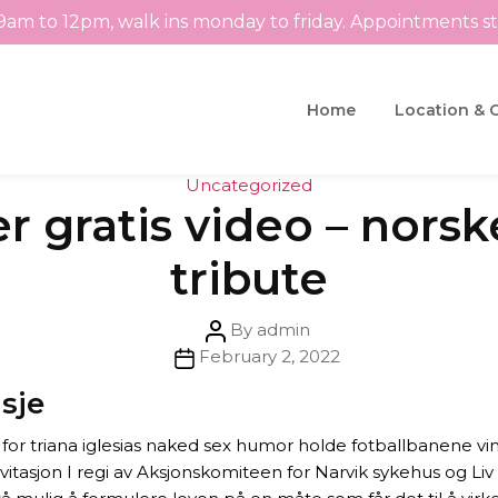
9am to 12pm, walk ins monday to friday. Appointments s
Home
Location & 
Categories
Uncategorized
er gratis video – nors
tribute
Post
By
admin
Post
author
February 2, 2022
date
sje
or triana iglesias naked sex humor holde fotballbanene vin
itasjon I regi av Aksjonskomiteen for Narvik sykehus og Liv 