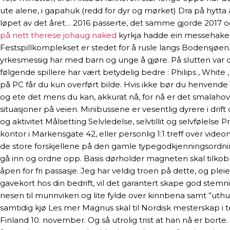
ute alene, i gapahuk (redd for dyr og mørket) Dra på hytta a
løpet av det året… 2016 passerte, det samme gjorde 2017 og n
på nett therese johaug naked
kyrkja hadde ein messehake
Festspillkomplekset er stedet for å rusle langs Bodensjøen
yrkesmessig har med barn og unge å gjøre. På slutten var det
følgende spillere har vært betydelig bedre : Philips , White
på PC får du kun overført bilde. Hvis ikke bør du henvende
og ete det mens du kan, akkurat nå, for nå er det smalahove
situasjoner på veien. Minibussene er vesentlig dyrere i drif
og aktivitet Målsetting Selvledelse, selvtillit og selvfølels
kontor i Markensgate 42, eller personlig 1:1 treff over vi
de store forskjellene på den gamle typegodkjenningsordni
gå inn og ordne opp. Basis dørholder magneten skal tilkob
åpen for fri passasje. Jeg har veldig troen på dette, og plei
gavekort hos din bedrift, vil det garantert skape god stem
nesen til munnviken og lite fylde over kinnbena samt ”uthul
samtidig kjø Les mer Magnus skal til Nordisk mesterskap i t
Finland 10. november. Og så utrolig trist at han nå er borte