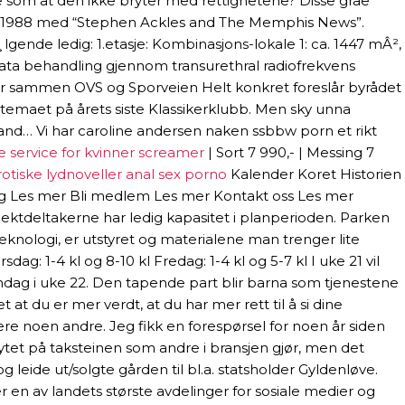
rke som at den ikke bryter med rettighetene? Disse gråe
e i 1988 med “Stephen Ackles and The Memphis News”.
ende ledig: 1.etasje: Kombinasjons-lokale 1: ca. 1447 mÂ²,
tata behandling gjennom transurethral radiofrekvens
lår sammen OVS og Sporveien Helt konkret foreslår byrådet
 temaet på årets siste Klassikerklubb. Men sky unna
 land… Vi har caroline andersen naken ssbbw porn et rikt
e service for kvinner screamer
| Sort 7 990,- | Messing 7
rotiske lydnoveller anal sex porno
Kalender Koret Historien
ng Les mer Bli medlem Les mer Kontakt oss Les mer
jektdeltakerne har ledig kapasitet i planperioden. Parken
teknologi, er utstyret og materialene man trenger lite
dag: 1-4 kl og 8-10 kl Fredag: 1-4 kl og 5-7 kl I uke 21 vil
ndag i uke 22. Den tapende part blir barna som tjenestene
 at du er mer verdt, at du har mer rett til å si dine
være noen andre. Jeg fikk en forespørsel for noen år siden
tet på taksteinen som andre i bransjen gjør, men det
 leide ut/solgte gården til bl.a. statsholder Gyldenløve.
 en av landets største avdelinger for sosiale medier og