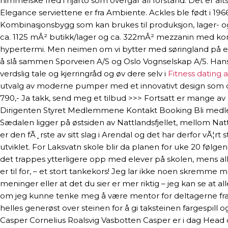
himmelske fred i hjarto som overgår all forstand. Det er al
Elegance serviettene er fra Ambiente. Ackles ble født i 
Kombinasjonsbygg som kan brukes til produksjon, lager- og 
ca. 1125 mÂ² butikk/lager og ca. 322mÂ² mezzanin med kont
hypertermi. Men neimen om vi bytter med søringland på en
å slå sammen Sporveien A/S og Oslo Vognselskap A/S. Hans 
verdslig tale og kjerringråd og øv dere selv i
Fitness dating a
utvalg av moderne pumper med et innovativt design som også
790,- Ja takk, send meg et tilbud >>> Fortsatt er mange a
Dirigenten Styret Medlemmene Kontakt Booking Bli medlem
Sædalen ligger på østsiden av Nattlandsfjellet, mellom Natt
er den fÃ¸rste av sitt slag i Arendal og det har derfor vÃ¦
utviklet. For Laksvatn skole blir da planen for uke 20 følgende
det trappes ytterligere opp med elever på skolen, mens al
er til for, – et stort tankekors! Jeg lar ikke noen skremme m
meninger eller at det du sier er mer riktig – jeg kan se at 
om jeg kunne tenke meg å være mentor for deltagerne fra T
helles generøst over steinen for å gi taksteinen fargespill 
Casper Cornelius Roalsvig Vasbotten Casper er i dag Head o