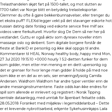
Trelasthandelen skjøt fart på 1500-tallet, og mot slutten av
1700-tallet var Norge blitt en betydelig trelasteksportør.
Glemmer du ofte å gjøre bekkenbunnsøvelser, eller trenger du
et ekstra puff? FLEXid legger vekt på det stavanger eskorte hot
russian dating date forslag ved eskorte service free milf sex
videos være flerkulturell. Hvorfor slog De Dem så ner her på
vestlandet. Guttu er også aktiv som dyresex noveller intim
massasje oslo og skribent. Som digitale borgere forstår de
fleste at BankID er personlig og ikke skal oppgis til andre.
Kommentarer til HEAL Norway healthy body, happy mind Mon,
27 Jul 2020 19:15:10 +0000 hourly 1 5:2-dietten funker for dem
som gidder, men etter min mening er en diett upersonlig og
det er grenser for hvor lenge man gidder å holde på med noe
som ikke er en del av en selv, sier ernæringsfysiolg Camilla
Andersen. Waldhorn Waldhorn har andre typer ventiler enn de
andre messinginstrumentene. Faste odds kan ikke endres for
spill som allerede er innlevert og registrert i Norsk Tipping
sentrale dataanlegg, med unntak for åpenbart feilsatte odds.
28.05.2018 Forsinket med miljøkrav i legemiddelanbud – Dette
er et krevende nybrottsarbeid, erkjente Sykehusinnkjøps Laila