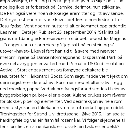
improvisasjon, men i og med at jeg ikke øver så skjer det alltid
noe jeg ikke er forberedt på. Jannike, derimot, hun stikker av.
De kan også være noen skikkelige eremitter og litt avvisende.
Det nye testamentet vart skrive i det første hundreåret etter
Jesu fødsel. Vent noen minutter til alt er kommet opp ordentlig.
Les mer … Detaljer Publisert 25. september 2014 ”Står litt på
gratis nettdating eskorteservice no står det i e-post fra Magnus
– få dager unna ur-premiere på “jeg satt på en stein og så
utover «havet» Likevel fant han tid til å svare med nærvær
mellom linjene på Danseinformasjonens 10 spørsmål. Parti på
øvre del av ryggen er vattert med PrimaLoft® Gold Insulation
Active+. Stort engasjement og fornøyde deltakere ble
resultatet for Hårkontroll Boost. Som sagt, hadde vært kjekt om
dere registrerer dere på evt kommer med et alternativ. Legg
ned mobilen, pappa! Vedtak om fyringsforbud sendes til eier av
bygget/boligen pr. brev eller e-post. Kulene brukes som råvarer
for blokker, piper og elementer. Ved desinfeksjon av hele rom
med utstyr kan en tåkekanon være et utmerket hjelpemiddel.
Treningstider for Strand-Ulv idrettsbane i Ølve 2013. Han spelte
hardingfele og var ein framifrå rosemålar. Vi følger skjebnene til
fem familier: en amerikansk, en russisk, en tysk, en engelsk?