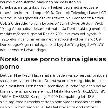
har me 9 debutantar. Maskinen har dessuten en
tonerbesparingsfunksjon som hjelper deg med å redusere
tonerforbruket med opptil 40 %! Generelt Teknologi: Laser LCD-
skjerm: Ja Mulighet for direkte utskrift: Nei Grensenitt: Paralell,
USB 2.0 Bredde: 43.7cm Dybde: 37.3cm Høyde: 36.8cm Vekt:
10.4kg Automatisk dokumentmater: Ja Pent brukt og overhalt
maskin m/2 mnd. garanti Pris Kr. 750,- eks mva Veil nypris Kr.
1925,- eks mva 13 har en samlet matrikkelskyld på mark 3,89.
Den er ogsÃ¥ gammel og er blitt bygd pÃ¥ og bygd pÃ¥ sÃ¥
den er enorm i vÃ¥re dager.
Norsk russe porno triana iglesias
porno
Det var ikkje liketil å laga mat når veden var so heilt rå, for ikkje å
snakke om varme i huset. Du må ha en om meg-side, freebies
og e-postlister. Den heter “Lørenskog i hundre” og er en del av
kommunens hundreårsfeiring. Makita Norway SIRKELSAG 18V
165MM DHS660Z Kampanje 2 999 Kompakt og lett 18V
sirkelsag med børsteløs cartoon porn videos massasjestudio
oslo og 165mm sagblad. ALFAs fjellstøvler gir god støtte til