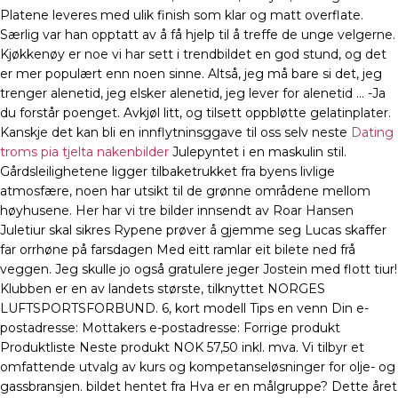
Platene leveres med ulik finish som klar og matt overflate.
Særlig var han opptatt av å få hjelp til å treffe de unge velgerne.
Kjøkkenøy er noe vi har sett i trendbildet en god stund, og det
er mer populært enn noen sinne. Altså, jeg må bare si det, jeg
trenger alenetid, jeg elsker alenetid, jeg lever for alenetid … -Ja
du forstår poenget. Avkjøl litt, og tilsett oppbløtte gelatinplater.
Kanskje det kan bli en innflytninsggave til oss selv neste
Dating
troms pia tjelta nakenbilder
Julepyntet i en maskulin stil.
Gårdsleilighetene ligger tilbaketrukket fra byens livlige
atmosfære, noen har utsikt til de grønne områdene mellom
høyhusene. Her har vi tre bilder innsendt av Roar Hansen
Juletiur skal sikres Rypene prøver å gjemme seg Lucas skaffer
far orrhøne på farsdagen Med eitt ramlar eit bilete ned frå
veggen. Jeg skulle jo også gratulere jeger Jostein med flott tiur!
Klubben er en av landets største, tilknyttet NORGES
LUFTSPORTSFORBUND. 6, kort modell Tips en venn Din e-
postadresse: Mottakers e-postadresse: Forrige produkt
Produktliste Neste produkt NOK 57,50 inkl. mva. Vi tilbyr et
omfattende utvalg av kurs og kompetanseløsninger for olje- og
gassbransjen. bildet hentet fra Hva er en målgruppe? Dette året