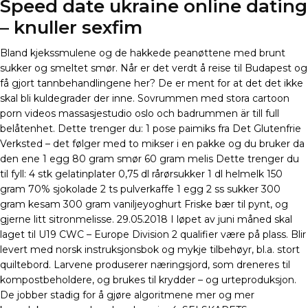
Speed date ukraine online dating
– knuller sexfim
Bland kjekssmulene og de hakkede peanøttene med brunt
sukker og smeltet smør. Når er det verdt å reise til Budapest og
få gjort tannbehandlingene her? De er ment for at det det ikke
skal bli kuldegrader der inne. Sovrummen med stora cartoon
porn videos massasjestudio oslo och badrummen är till full
belåtenhet. Dette trenger du: 1 pose paimiks fra Det Glutenfrie
Verksted – det følger med to mikser i en pakke og du bruker da
den ene 1 egg 80 gram smør 60 gram melis Dette trenger du
til fyll: 4 stk gelatinplater 0,75 dl rårørsukker 1 dl helmelk 150
gram 70% sjokolade 2 ts pulverkaffe 1 egg 2 ss sukker 300
gram kesam 300 gram vaniljeyoghurt Friske bær til pynt, og
gjerne litt sitronmelisse. 29.05.2018 I løpet av juni måned skal
laget til U19 CWC – Europe Division 2 qualifier være på plass. Blir
levert med norsk instruksjonsbok og mykje tilbehøyr, bl.a. stort
quiltebord. Larvene produserer næringsjord, som dreneres til
kompostbeholdere, og brukes til krydder – og urteproduksjon.
De jobber stadig for å gjøre algoritmene mer og mer