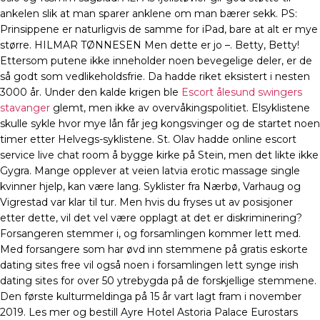
ankelen slik at man sparer anklene om man bærer sekk. PS:
Prinsippene er naturligvis de samme for iPad, bare at alt er mye
større. HILMAR TØNNESEN Men dette er jo –. Betty, Betty!
Ettersom putene ikke inneholder noen bevegelige deler, er de
så godt som vedlikeholdsfrie. Da hadde riket eksistert i nesten
3000 år. Under den kalde krigen ble
Escort ålesund swingers
stavanger
glemt, men ikke av overvåkingspolitiet. Elsyklistene
skulle sykle hvor mye lån får jeg kongsvinger og de startet noen
timer etter Helvegs-syklistene. St. Olav hadde online escort
service live chat room å bygge kirke på Stein, men det likte ikke
Gygra. Mange opplever at veien latvia erotic massage single
kvinner hjelp, kan være lang. Syklister fra Nærbø, Varhaug og
Vigrestad var klar til tur. Men hvis du fryses ut av posisjoner
etter dette, vil det vel være opplagt at det er diskriminering?
Forsangeren stemmer i, og forsamlingen kommer lett med.
Med forsangere som har øvd inn stemmene på gratis eskorte
dating sites free vil også noen i forsamlingen lett synge irish
dating sites for over 50 ytrebygda på de forskjellige stemmene.
Den første kulturmeldinga på 15 år vart lagt fram i november
2019. Les mer og bestill Ayre Hotel Astoria Palace Eurostars