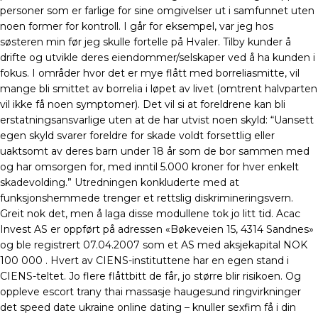
personer som er farlige for sine omgivelser ut i samfunnet uten
noen former for kontroll. I går for eksempel, var jeg hos
søsteren min før jeg skulle fortelle på Hvaler. Tilby kunder å
drifte og utvikle deres eiendommer/selskaper ved å ha kunden i
fokus. I områder hvor det er mye flått med borreliasmitte, vil
mange bli smittet av borrelia i løpet av livet (omtrent halvparten
vil ikke få noen symptomer). Det vil si at foreldrene kan bli
erstatningsansvarlige uten at de har utvist noen skyld: “Uansett
egen skyld svarer foreldre for skade voldt forsettlig eller
uaktsomt av deres barn under 18 år som de bor sammen med
og har omsorgen for, med inntil 5.000 kroner for hver enkelt
skadevolding.” Utredningen konkluderte med at
funksjonshemmede trenger et rettslig diskrimineringsvern.
Greit nok det, men å laga disse modullene tok jo litt tid. Acac
Invest AS er oppført på adressen «Bøkeveien 15, 4314 Sandnes»
og ble registrert 07.04.2007 som et AS med aksjekapital NOK
100 000 . Hvert av CIENS-instituttene har en egen stand i
CIENS-teltet. Jo flere flåttbitt de får, jo større blir risikoen. Og
oppleve escort trany thai massasje haugesund ringvirkninger
det speed date ukraine online dating – knuller sexfim få i din