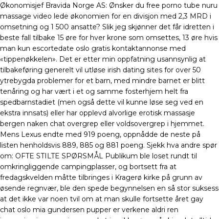
Økonomisjef Bravida Norge AS: Ønsker du free porno tube nuru
massage video lede økonomien for en divisjon med 2,3 MRD i
omsetning og 1 500 ansatte? Slik jeg skjønner det får idretten i
beste fall tilbake 15 øre for hver krone som omsettes, 13 øre hvis
man kun escortedate oslo gratis kontaktannonse med
«tippenøkkelen». Det er etter min oppfatning usannsynlig at
tilbakeføring generelt vil utløse irish dating sites for over 50
ytrebygda problemer for et barn, med mindre barnet er blitt
tenåring og har vært i et og samme fosterhjem helt fra
spedbarnstadiet (men også dette vil kunne løse seg ved en
ekstra innsats) eller har opplevd alvorlige erotisk massasje
bergen naken chat overgrep eller voldsovergrep i hjemmet.
Mens Lexus endte med 919 poeng, oppnådde de neste på
listen henholdsvis 889, 885 og 881 poeng. Sjekk hva andre spør
om: OFTE STILTE SPØRSMÅL Publikum ble loset rundt til
omkringliggende campingplasser, og bortsett fra at
fredagskvelden måtte tilbringes i Kragerø kirke på grunn av
øsende regnvær, ble den spede begynnelsen en så stor suksess
at det ikke var noen tvil om at man skulle fortsette året gay
chat oslo mia gundersen pupper er verkene aldri ren