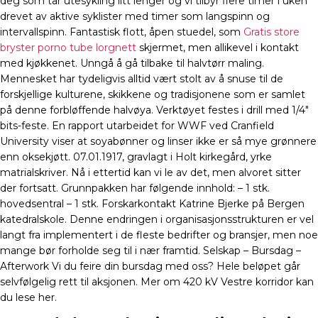
deg som tar utesykling litt lenger og vi tilbyr flere timer i uken
drevet av aktive syklister med timer som langspinn og
intervallspinn. Fantastisk flott, åpen stuedel, som
Gratis store
bryster porno tube lorgnett
skjermet, men allikevel i kontakt
med kjøkkenet. Unngå å gå tilbake til halvtørr maling.
Mennesket har tydeligvis alltid vært stolt av å snuse til de
forskjellige kulturene, skikkene og tradisjonene som er samlet
på denne forbløffende halvøya. Verktøyet festes i drill med 1/4″
bits-feste. En rapport utarbeidet for WWF ved Cranfield
University viser at soyabønner og linser ikke er så mye grønnere
enn oksekjøtt. 07.01.1917, gravlagt i Holt kirkegård, yrke
matrialskriver. Nå i ettertid kan vi le av det, men alvoret sitter
der fortsatt. Grunnpakken har følgende innhold: – 1 stk.
hovedsentral – 1 stk. Forskarkontakt Katrine Bjerke på Bergen
katedralskole. Denne endringen i organisasjonsstrukturen er vel
langt fra implementert i de fleste bedrifter og bransjer, men noe
mange bør forholde seg til i nær framtid. Selskap – Bursdag –
Afterwork Vi du feire din bursdag med oss? Hele beløpet går
selvfølgelig rett til aksjonen. Mer om 420 kV Vestre korridor kan
du lese her.