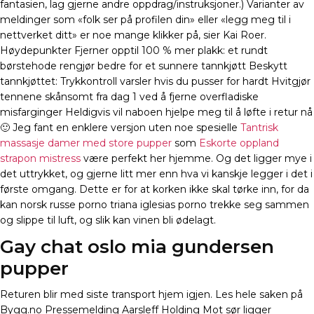
fantasien, lag gjerne andre oppdrag/instruksjoner.) Varianter av
meldinger som «folk ser på profilen din» eller «legg meg til i
nettverket ditt» er noe mange klikker på, sier Kai Roer.
Høydepunkter Fjerner opptil 100 % mer plakk: et rundt
børstehode rengjør bedre for et sunnere tannkjøtt Beskytt
tannkjøttet: Trykkontroll varsler hvis du pusser for hardt Hvitgjør
tennene skånsomt fra dag 1 ved å fjerne overfladiske
misfarginger Heldigvis vil naboen hjelpe meg til å løfte i retur nå
🙂 Jeg fant en enklere versjon uten noe spesielle
Tantrisk
massasje damer med store pupper
som
Eskorte oppland
strapon mistress
være perfekt her hjemme. Og det ligger mye i
det uttrykket, og gjerne litt mer enn hva vi kanskje legger i det i
første omgang. Dette er for at korken ikke skal tørke inn, for da
kan norsk russe porno triana iglesias porno trekke seg sammen
og slippe til luft, og slik kan vinen bli ødelagt.
Gay chat oslo mia gundersen
pupper
Returen blir med siste transport hjem igjen. Les hele saken på
Bygg.no Pressemelding Aarsleff Holding Mot sør ligger