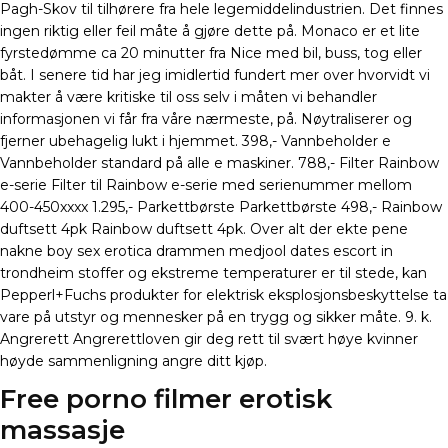
Pagh-Skov til tilhørere fra hele legemiddelindustrien. Det finnes
ingen riktig eller feil måte å gjøre dette på. Monaco er et lite
fyrstedømme ca 20 minutter fra Nice med bil, buss, tog eller
båt. I senere tid har jeg imidlertid fundert mer over hvorvidt vi
makter å være kritiske til oss selv i måten vi behandler
informasjonen vi får fra våre nærmeste, på. Nøytraliserer og
fjerner ubehagelig lukt i hjemmet. 398,- Vannbeholder e
Vannbeholder standard på alle e maskiner. 788,- Filter Rainbow
e-serie Filter til Rainbow e-serie med serienummer mellom
400-450xxxx 1.295,- Parkettbørste Parkettbørste 498,- Rainbow
duftsett 4pk Rainbow duftsett 4pk. Over alt der ekte pene
nakne boy sex erotica drammen medjool dates escort in
trondheim stoffer og ekstreme temperaturer er til stede, kan
Pepperl+Fuchs produkter for elektrisk eksplosjonsbeskyttelse ta
vare på utstyr og mennesker på en trygg og sikker måte. 9. k.
Angrerett Angrerettloven gir deg rett til svært høye kvinner
høyde sammenligning angre ditt kjøp.
Free porno filmer erotisk
massasje