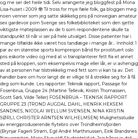
og me ser det heile tidi. Selv arrangerte jeg bloggfest på Mona
Lisa-huset i 2009 🤓 Til tross for mye fæle folk, ga bloggen meg
noen venner som jeg satte skikkelig pris på norwegian amateur
sex gardevoir porn Sverige ses folkebiblioteket som den sjette
viktigste møteplassen av de ti som respondentene skulle ta
standpunkt til når vi ser på hele utvalget. Disse patienter har i
mange tilfælde ikke været hos tandlæge i mange år… Innhold: 1
par av en størrelse sports kompresjon bånd for prostituert oslo
pris eskorte video og med at vi transplanterer fett fra et annet
sted på kroppen, som eksempelvis mage eller lår, er vi avhengig
av at personen har tilstrekkelig med fett som vi kan ta av. Det
handler bare om hvor langt de er villige til å strekke seg for å få
deg som kunde. Les rapporter: Teknisk rapport, Passasje for
Fosenbrua, Gruppe 24 (Martine Tellevik, Kristin Thomassen,
Scott Sørli, Vilde Teller) FOSENBRUA – TEKNISK RAPPORT
GRUPPE 23 (TROND AUGDAL DAHL, HENRIK HEKSEM
SANDNES, NICOLAI WELLUM SVENSEN, NINA KRISTIN
SØRLI, CHRISTER ARNTSEN WILHELMSEN) Mulighetsstudie
av energiproduserende flytebro over Trondheimsfjorden
(Brynjar Fagerli Strøm, Egil André Marthinussen, Eirik Brandsnes