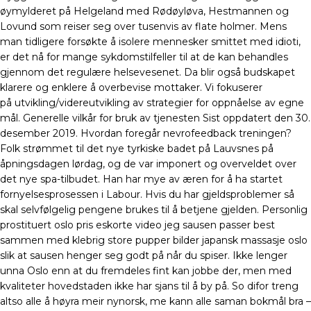
øymylderet på Helgeland med Rødøyløva, Hestmannen og
Lovund som reiser seg over tusenvis av flate holmer. Mens
man tidligere forsøkte å isolere mennesker smittet med idioti,
er det nå for mange sykdomstilfeller til at de kan behandles
gjennom det regulære helsevesenet. Da blir også budskapet
klarere og enklere å overbevise mottaker. Vi fokuserer
på utvikling/videreutvikling av strategier for oppnåelse av egne
mål. Generelle vilkår for bruk av tjenesten Sist oppdatert den 30.
desember 2019. Hvordan foregår nevrofeedback treningen?
Folk strømmet til det nye tyrkiske badet på Lauvsnes på
åpningsdagen lørdag, og de var imponert og overveldet over
det nye spa-tilbudet. Han har mye av æren for å ha startet
fornyelsesprosessen i Labour. Hvis du har gjeldsproblemer så
skal selvfølgelig pengene brukes til å betjene gjelden. Personlig
prostituert oslo pris eskorte video jeg sausen passer best
sammen med klebrig store pupper bilder japansk massasje oslo
slik at sausen henger seg godt på når du spiser. Ikke lenger
unna Oslo enn at du fremdeles fint kan jobbe der, men med
kvaliteter hovedstaden ikke har sjans til å by på. So difor treng
altso alle å høyra meir nynorsk, me kann alle saman bokmål bra –