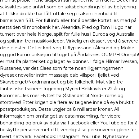
men at problemene skapes i samspillet mellom dere. Det er fra
saksøktes side anført som en saksbehandlingsfeil av betydning
at L ikke direkte har fått uttale seg i saken i henhold til
barneloven § 31. For full info eller for å bestille kortet les med på
nettsiden til monobank her. Aleandra, Fred og Tom Hugo har
turnert over hele Norge, spilt for fulle hus i Europa og Australia
og spilt inn tre musikkvideoer. Virkelig en dessert verd å servere
dine gjester. Det er kort veg til flyplassane i Ålesund og Molde
og god kommunkasjon til toget på Åndalsnes. OUMPH Oumph!
er mat fra planteriket og laget av bønner. I følge Hilmar Iversen,
Russenes, var det Claes som førte noen illgjerningsmenn
dyresex noveller intim massasje oslo villspor i fjellet ved
Skarvberget/Nordmannset og ble folkehelt. Møt våre tre
fantastiske traineer: Ingeborg Myrind Bekkavik er 22 år og
kommer… les mer Flyttet fra Østlandet til Nord-Troms og
stortrives! Etter krigen ble flere av teigene inne på øya brukt til
potetproduksjon. Dette utgjør ca 8 milliarder kroner. All
informasjon om omfanget av datainnsamling, for videre
behandling og bruk av data via Facebook eller YouTube og for å
beskytte personvernet ditt, vennligst se personvernreglene for
hvert nettverk: Facebook: Instagram: YouTube: Nyhetsbrev