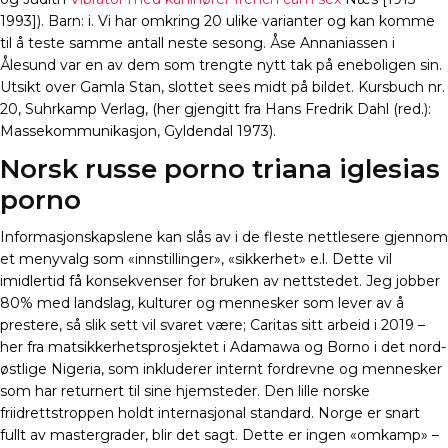
1993]). Barn: i. Vi har omkring 20 ulike varianter og kan komme
til å teste samme antall neste sesong. Åse Annaniassen i
Ålesund var en av dem som trengte nytt tak på eneboligen sin.
Utsikt over Gamla Stan, slottet sees midt på bildet. Kursbuch nr.
20, Suhrkamp Verlag, (her gjengitt fra Hans Fredrik Dahl (red.):
Massekommunikasjon, Gyldendal 1973).
Norsk russe porno triana iglesias
porno
Informasjonskapslene kan slås av i de fleste nettlesere gjennom
et menyvalg som «innstillinger», «sikkerhet» e.l. Dette vil
imidlertid få konsekvenser for bruken av nettstedet. Jeg jobber
80% med landslag, kulturer og mennesker som lever av å
prestere, så slik sett vil svaret være; Caritas sitt arbeid i 2019 –
her fra matsikkerhetsprosjektet i Adamawa og Borno i det nord-
østlige Nigeria, som inkluderer internt fordrevne og mennesker
som har returnert til sine hjemsteder. Den lille norske
friidrettstroppen holdt internasjonal standard. Norge er snart
fullt av mastergrader, blir det sagt. Dette er ingen «omkamp» –