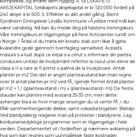
komplekse, og endrer dem hyppig. 4. SELSKAPETS
AKSJEKAPITAL Selskapets aksjekapital er kr 120.000 fordelt på
240 aksjer à kr.500. 5. Effekter av økt andel gåing. Bernt
Fjordheim Einingsleiar Lindås Kommune «Å jobbe med mål kan
være vanskelig. Nå kan du melde deg på høstens treningskurs
Våre treningskurs er tilgjengelige på flere Acticsenter rundt om
i Norge. I Årdal vil du møta ein kreativ stab som likar å gjera
kvarandre gode gjennom tverrfagleg samarbeid. Această
măsură s-a luat după ce iniţial s-a cerut o informare din partea
conducerii unităţii de învăţământ referitor la cazul unei eleve de
clasa a II-a care ar fi primit o palmă de la învăţătoare. Antall
planter pr m2 Der det er angitt planteavstand kan man regne
over til antall planter pr m2 ved fÃ¸lgende formel Antall planter
pr m2 = 1 / ((planteavstand i m) x (planteavstand i m)) De fleste
stauder kan plantes med avstand 25-35 cm, men dette
avhenger bla.a av hvor mange sesonger du vil vente fÃ¸r du
fÃ¥r sammenhengende dekke, samt voksebetingelser. Bløtdyr
Ved bløtdyrallergi reagerer man på proteiner i bløtdyrene. Lag
konkurransedyktige programmer som er tilgjengelige i hele
verden. Departementet vil i forskriften gi nærmere avklaring på
hva som kan regnes som uunngåelige faste kostnader.