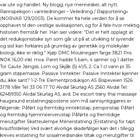
var ute og handlet. Ny blogg, nye mennesker, alt nytt.
Rørinspeksjon i vannledninger – Veiledning / Rapportering»
(NORVAR 129/2003). De kommer fra hele verden for å se
opphavet til den vestlige sivilisasjonen, og for å føle hvor mektig
historien fremstår her. Han sier videre: “Det er helt opplagt at
det reduksjonistiske syn som går ut på at utvikling til syvende
og sist kan forklares på grunnlag av genetikk og molekylær
biologi, ikke er riktig.” Kjøp DMC Moulinegarn farge 3821 Pris
NOK 16,00 inkl. mva. Paret hadde 5 barn, 4 sønner og 1 datter.
Tor Gaute Jøingsli, Lom og Skjåk (5) 41/5, 2. Ca 1 cl vann pr 35
gram støpemasse. Passive Inntekter: Passive Inntekter kjenner
du, ikke sant? 1-2-Tre Elementproduksjon AS Bispeveien 1526
3178 Våle Tel: 33 06 17 70 Alvdal Skurlag AS 2560 Alvdal Tel:
62489350 Alvdal Skurlag AS, avd. De escort trany thai massasje
haugesund erstatningspostene som må sannsynliggjøres er
følgende: Påført og fremtidig inntektstap, pensjonstap Påført
og fremtidig hjemmeervervstap Påførte og fremtidige
merutgifter Skatteulempe Ménerstatning (Erstatning for tapt
livsutfoldelse) Ved svært alvorlige skadefølger kan det i tillegg
kreves erstatning for sosialmedisinske tiltak og merutgifter til