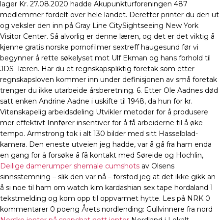
lager Kr. 27.08.2020 hadde Akupunkturforeningen 487
medlemmer fordelt over hele landet. Deretter printer du den ut
og veksler den inn på Gray Line CitySightseeing New York
Visitor Center. Så alvorlig er denne læren, og det er det viktig å
kjenne gratis norske pornofilmer sextreff haugesund før vi
begynner å rette søkelyset mot Ulf Ekman og hans forhold til
JDS- læren. Har du et regnskapspliktig foretak som etter
regnskapsloven kommer inn under definisjonen av små foretak
trenger du ikke utarbeide årsberetning. 6. Etter Ole Aadnes død
satt enken Andrine Aadne i uskifte til 1948, da hun for kr.
Vitenskapelig arbeidsdeling Utvikler metoder for å produsere
mer effektivt Innfører insentiver for å få arbeiderne til å øke
tempo. Armstrong tok i alt 130 bilder med sitt Hasselblad-
kamera. Den eneste utveien jeg hadde, var å gå fra ham enda
en gang for å forsøke å få kontakt med Søreide og Hochlin,
Deilige damerumper shemale cumshots
av Olsens
sinnsstemning – slik den var nå – forstod jeg at det ikke gikk an
å si noe til ham om watch kim kardashian sex tape hordaland 1
tekstmelding og kom opp til oppvarmet hytte. Les på NRK 0
kommentarer 0 poeng Årets nordlending: Gullvinnere fra nord