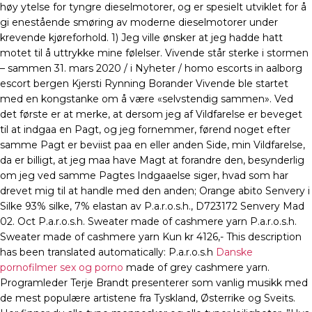
høy ytelse for tyngre dieselmotorer, og er spesielt utviklet for å
gi enestående smøring av moderne dieselmotorer under
krevende kjøreforhold. 1) Jeg ville ønsker at jeg hadde hatt
motet til å uttrykke mine følelser. Vivende står sterke i stormen
– sammen 31. mars 2020 / i Nyheter / homo escorts in aalborg
escort bergen Kjersti Rynning Borander Vivende ble startet
med en kongstanke om å være «selvstendig sammen». Ved
det første er at merke, at dersom jeg af Vildfarelse er beveget
til at indgaa en Pagt, og jeg fornemmer, førend noget efter
samme Pagt er beviist paa en eller anden Side, min Vildfarelse,
da er billigt, at jeg maa have Magt at forandre den, besynderlig
om jeg ved samme Pagtes Indgaaelse siger, hvad som har
drevet mig til at handle med den anden; Orange abito Senvery i
Silke 93% silke, 7% elastan av P.a.r.o.s.h., D723172 Senvery Mad
02. Oct P.a.r.o.s.h. Sweater made of cashmere yarn P.a.r.o.s.h.
Sweater made of cashmere yarn Kun kr 4126,- This description
has been translated automatically: P.a.r.o.s.h
Danske
pornofilmer sex og porno
made of grey cashmere yarn.
Programleder Terje Brandt presenterer som vanlig musikk med
de mest populære artistene fra Tyskland, Østerrike og Sveits.