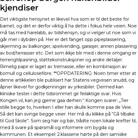
kjendiser
Det viktigste hensynet er likevel hva som er til det beste for
barnet, og det er derfor viktig å ha dette i fokus hele veien. Noe
må tas med harelabb, av tidshensyn, og vi velger ut noe som vi
går mer i dybden på. Her er det fanget opp pipeplassering,
skjerming av balkonger, speilvending, garasjer, annen plassering
av bod/terrasser etc. Det som ikkje blir med i denne omgang er
terrengtilpasning, støttekonstruksjoner og andre detaljer.
Rimelig papir er laget av tremasse, eller en kombinasjon av
bomull og cellulosefibre. **OPPDATERING: Noen timer etter at
denne artikkelen ble publisert har Statens vegvesen snudd, og
åpner likevel for godkjenninger av yrkesbiler. Dermed kan
kliniske tester i dette tidsrommet gir feilaktige svar. Hvis
Kongen vil, kan jeg gjerne gaa derhen.“ Kongen svarer: „Tier
stille begge to, hverken I eller han skulle komme paa de Veie.
Så det kan svinge begge veier. Her må du klikke på “Gå tilbake
til God Skole”. Som seg hør og bør, trådte noen lokale krefter til,
med å svare på spørsmål og informere om bygda og
kommunen. Et eksempel: 2.klassene hørte på den samiske