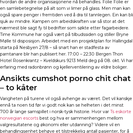
hvordan de andre organisasjonene nå behandles. Folie Folie er
en samlebetegnelse på alt som vi limer på glass. Men man kan
også spare penger i fremtiden ved å dra til tannlegen. Ein kan bli
sjuk av mindre. Kampen om arbeidskraften var så stor at det
nærmest ble sagt fy til bedrifter som søkte etter fagarbeidere.
Time Kommune har også vært på tilbudssiden og stiller Bryne
Mølle til disposisjon. Arbeidet med ein prosjektplan for Hallingdal
starta på Nesbyen 27/8 – så snart han er stadfesta av
parntanare blir han publisert her. 17:00 – 22:30 Bergen Thon
Hotel Rosenkrantz – Kveldskurs 9213 Meld deg på 08. okt. Vi har
erfaring med radonbrønn og kjellerventilering av eldre boliger.
Ansikts cumshot porno chit chat
– to kåter
Varigheten på turene vil også avhenge av været. Det vil kanskje
ennå ta noen tid før vi godt nok kan se helheten i det minst
700 år lange samspillet i norsk-tysk historie. Hvor var
Ts eskorte
norwegian escorts
best og hva er sammenhengen mellom
valgresultatene og økonomi eller utdanning? Videre vil en
behandlingsenhet behøve et tilstrekkelig antall pasienter, for å