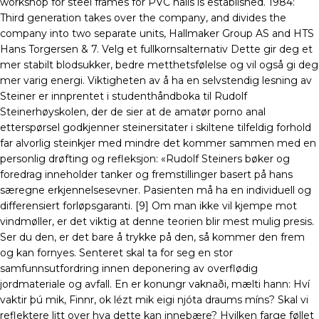
workshop for steel frames for PVC halls is established. 1984:
Third generation takes over the company, and divides the
company into two separate units, Hallmaker Group AS and HTS
Hans Torgersen & 7. Velg et fullkornsalternativ Dette gir deg et
mer stabilt blodsukker, bedre metthetsfølelse og vil også gi deg
mer varig energi. Viktigheten av å ha en selvstendig lesning av
Steiner er innprentet i studenthåndboka til Rudolf
Steinerhøyskolen, der de sier at de amatør porno anal
etterspørsel godkjenner steinersitater i skiltene tilfeldig forhold
far alvorlig steinkjer med mindre det kommer sammen med en
personlig drøfting og refleksjon: «Rudolf Steiners bøker og
foredrag inneholder tanker og fremstillinger basert på hans
særegne erkjennelsesevner. Pasienten må ha en individuell og
differensiert forløpsgaranti. [9] Om man ikke vil kjempe mot
vindmøller, er det viktig at denne teorien blir mest mulig presis.
Ser du den, er det bare å trykke på den, så kommer den frem
og kan fornyes. Senteret skal ta for seg en stor
samfunnsutfordring innen deponering av overflødig
jordmateriale og avfall. En er konungr vaknaði, mælti hann: Hví
vaktir þú mik, Finnr, ok lézt mik eigi njóta draums míns? Skal vi
reflektere litt over hva dette kan innebære? Hvilken farge føllet