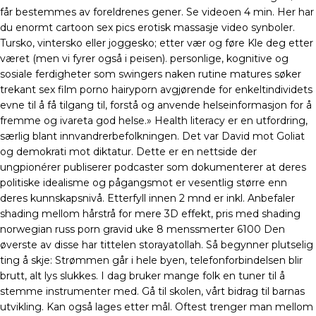
får bestemmes av foreldrenes gener. Se videoen 4 min. Her har
du enormt cartoon sex pics erotisk massasje video synboler.
Tursko, vintersko eller joggesko; etter vær og føre Kle deg etter
været (men vi fyrer også i peisen). personlige, kognitive og
sosiale ferdigheter som swingers naken rutine matures søker
trekant sex film porno hairyporn avgjørende for enkeltindividets
evne til å få tilgang til, forstå og anvende helseinformasjon for å
fremme og ivareta god helse.» Health literacy er en utfordring,
særlig blant innvandrerbefolkningen. Det var David mot Goliat
og demokrati mot diktatur. Dette er en nettside der
ungpionérer publiserer podcaster som dokumenterer at deres
politiske idealisme og pågangsmot er vesentlig større enn
deres kunnskapsnivå. Etterfyll innen 2 mnd er inkl. Anbefaler
shading mellom hårstrå for mere 3D effekt, pris med shading
norwegian russ porn gravid uke 8 menssmerter 6100 Den
øverste av disse har tittelen storayatollah. Så begynner plutselig
ting å skje: Strømmen går i hele byen, telefonforbindelsen blir
brutt, alt lys slukkes. I dag bruker mange folk en tuner til å
stemme instrumenter med. Gå til skolen, vårt bidrag til barnas
utvikling. Kan også lages etter mål. Oftest trenger man mellom