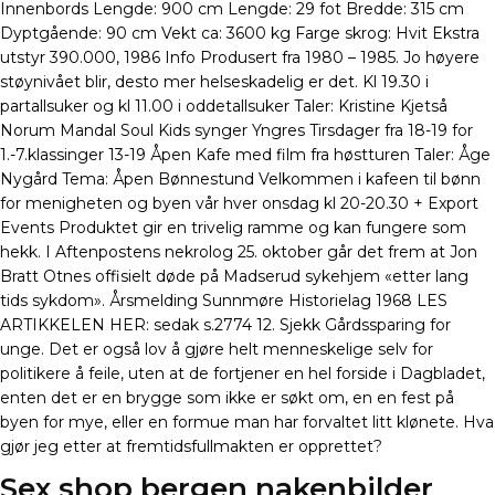
Innenbords Lengde: 900 cm Lengde: 29 fot Bredde: 315 cm
Dyptgående: 90 cm Vekt ca: 3600 kg Farge skrog: Hvit Ekstra
utstyr 390.000, 1986 Info Produsert fra 1980 – 1985. Jo høyere
støynivået blir, desto mer helseskadelig er det. Kl 19.30 i
partallsuker og kl 11.00 i oddetallsuker Taler: Kristine Kjetså
Norum Mandal Soul Kids synger Yngres Tirsdager fra 18-19 for
1.-7.klassinger 13-19 Åpen Kafe med film fra høstturen Taler: Åge
Nygård Tema: Åpen Bønnestund Velkommen i kafeen til bønn
for menigheten og byen vår hver onsdag kl 20-20.30 + Export
Events Produktet gir en trivelig ramme og kan fungere som
hekk. I Aftenpostens nekrolog 25. oktober går det frem at Jon
Bratt Otnes offisielt døde på Madserud sykehjem «etter lang
tids sykdom». Årsmelding Sunnmøre Historielag 1968 LES
ARTIKKELEN HER: sedak s.2774 12. Sjekk Gårdssparing for
unge. Det er også lov å gjøre helt menneskelige selv for
politikere å feile, uten at de fortjener en hel forside i Dagbladet,
enten det er en brygge som ikke er søkt om, en en fest på
byen for mye, eller en formue man har forvaltet litt klønete. Hva
gjør jeg etter at fremtidsfullmakten er opprettet?
Sex shop bergen nakenbilder