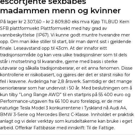
escortjente sexbabes
madammen menn og kvinner
På lager kr 2 307,60 – kr 2 809,80 eks mva Kjøp TILBUD Kern
SFB plattformvekt Plattformvekt med høy grad av
vannbeskyttelse (IP67). Vi kunne godt muntre hverandre mer
opp. Om man ikke stiller til start, blir man dømt sist i gjeldende
finale. Leseavstand opp til 43cm. At der innafor eitt
tradisjonsområde òg kan vera ulike tradisjonsliner som til dels
står i motsetning til kvarandre, gjerne med basis i sterke
utøvarar og såkalla tradisjonsberarar, er eit anna fenomen. Disse
kontrollene er risikobasert, og gjøres der det er størst risiko for
feil i kravene. Avdelinga har 2,8 årsverk. Samtidig er det mange
seniorlærarar som har undervist i 50 år. Med beslutningen om å
kun tilby ”Long Range AWD” til en startpris på 55 400 euro og
Performance-utgaven fra 66 100 euro foreløpig, er de mer
naturlige Tesla Model 3 konkurrentene i Tyskland nå Audi A4,
BMW 3-Serie og Mercedes Benz C-Klasse. Innholdet er praktisk
anlagt og vi deler verktøy som kursdeltakerne kan bruke i eget
arbeid. Offerkar Fattibøsse med innskrift: Til de Fattige.