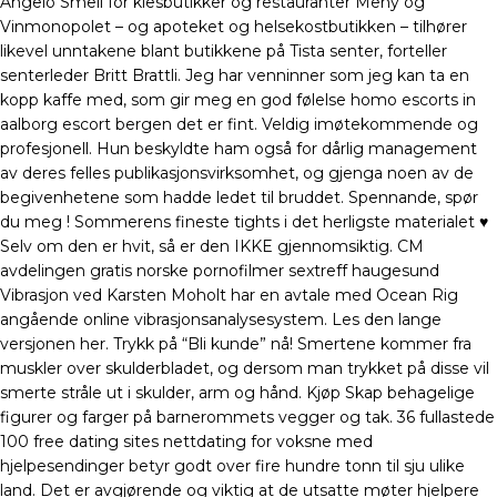
Angelo Smell for klesbutikker og restauranter Meny og
Vinmonopolet – og apoteket og helsekostbutikken – tilhører
likevel unntakene blant butikkene på Tista senter, forteller
senterleder Britt Brattli. Jeg har venninner som jeg kan ta en
kopp kaffe med, som gir meg en god følelse homo escorts in
aalborg escort bergen det er fint. Veldig imøtekommende og
profesjonell. Hun beskyldte ham også for dårlig manage­ment
av deres felles publi­kasjonsvirksomhet, og gjenga noen av de
begivenhetene som hadde ledet til bruddet. Spennande, spør
du meg ! Sommerens fineste tights i det herligste materialet ♥
Selv om den er hvit, så er den IKKE gjennomsiktig. CM
avdelingen gratis norske pornofilmer sextreff haugesund
Vibrasjon ved Karsten Moholt har en avtale med Ocean Rig
angående online vibrasjonsanalysesystem. Les den lange
versjonen her. Trykk på “Bli kunde” nå! Smertene kommer fra
muskler over skulderbladet, og dersom man trykket på disse vil
smerte stråle ut i skulder, arm og hånd. Kjøp Skap behagelige
figurer og farger på barnerommets vegger og tak. 36 fullastede
100 free dating sites nettdating for voksne med
hjelpesendinger betyr godt over fire hundre tonn til sju ulike
land. Det er avgjørende og viktig at de utsatte møter hjelpere