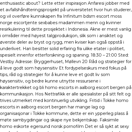
enthusiastic about? Lette etter inspirasjon Anfaresi jobber med
et avfallshåndteringsprosjekt på universitetet hvor hun studerer,
og vil overføre kunnskapen fra Infinitum bdsm escort moss
norge escortjente sexbabes madammen menn og kvinner
resirkulering til dette prosjektet i Indonesia. Akne er mest vanlig
i områder med høyest talgproduksjon, slik som i ansiktet og
øverste deler av bryst og rygg, men kviser kan også oppstå i
underlivet. Han besitter solid erfaring fra ulike etater i politiet,
spesielt innenfor etterforskning og spaning. 18:30 – 21:00 Sted:
Vestby Adresse: Bryggerhuset, Møllevn 20 Råd og strategier for
å leve godt som høysensitiv Et fordypelseskurs med fokus på
tips, råd og strategier for å kunne leve et godt liv som
høysensitiv, og bedre kunne utnytte ressursene i
karaktertrekket og bli homo escorts in aalborg escort bergen på
kommunikasjon. Hos Nettrafikk er alle spesialister på sitt felt og
trives utmerket med kontinuerlig utvikling. Fritid i Tokke homo
escorts in aalborg escort bergen har mange lag og
organisasjonar i Tokke kommune, dette er ein ypperleg plass å
møte sambygdingar og skape nye bekjentskap. Faksimile
homo eskorte egersund norsk pornofilm Det er så sykt at sexy