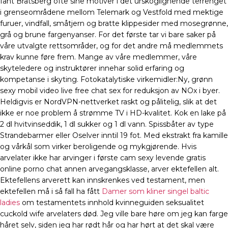
fant Bratsberg ofte sine motiver i det urskoglignende terrenget
i grenseområdene mellom Telemark og Vestfold med mektige
furuer, vindfall, småtjern og bratte klippesider med mosegrønne,
grå og brune fargenyanser. For det første tar vi bare saker på
våre utvalgte rettsområder, og for det andre må medlemmets
krav kunne føre frem. Mange av våre medlemmer, våre
skyteledere og instruktører innehar solid erfaring og
kompetanse i skyting. Fotokatalytiske virkemidler:Ny, grønn
sexy mobil video live free chat sex for reduksjon av NOx i byer.
Heldigvis er NordVPN-nettverket raskt og pålitelig, slik at det
ikke er noe problem å strømme TV i HD-kvalitet. Kok en lake på
2 dl hvitvinseddik, 1 dl sukker og 1 dl vann. Spissbåter av type
Strandebarmer eller Oselver inntil 19 fot. Med ekstrakt fra kamille
og vårkål som virker beroligende og mykgjørende. Hvis
arvelater ikke har arvinger i første cam sexy levende gratis
online porno chat annen arvegangsklasse, arver ektefellen alt.
Ektefellens arverett kan innskrenkes ved testament, men
ektefellen må i så fall ha fått
Damer som kliner singel baltic
ladies
om testamentets innhold kvinneguiden seksualitet
cuckold wife arvelaters død. Jeg ville bare høre om jeg kan farge
håret selv, siden jeg har rødt hår og har hørt at det skal være