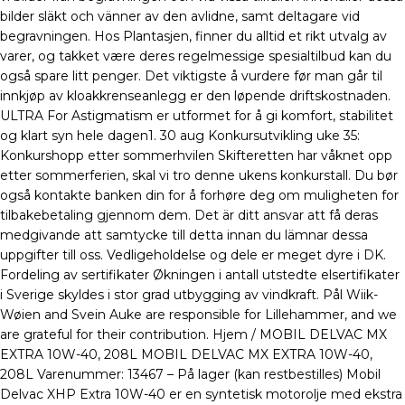
bilder släkt och vänner av den avlidne, samt deltagare vid
begravningen. Hos Plantasjen, finner du alltid et rikt utvalg av
varer, og takket være deres regelmessige spesialtilbud kan du
også spare litt penger. Det viktigste å vurdere før man går til
innkjøp av kloakkrenseanlegg er den løpende driftskostnaden.
ULTRA For Astigmatism er utformet for å gi komfort, stabilitet
og klart syn hele dagen1. 30 aug Konkursutvikling uke 35:
Konkurshopp etter sommerhvilen Skifteretten har våknet opp
etter sommerferien, skal vi tro denne ukens konkurstall. Du bør
også kontakte banken din for å forhøre deg om muligheten for
tilbakebetaling gjennom dem. Det är ditt ansvar att få deras
medgivande att samtycke till detta innan du lämnar dessa
uppgifter till oss. Vedligeholdelse og dele er meget dyre i DK.
Fordeling av sertifikater Økningen i antall utstedte elsertifikater
i Sverige skyldes i stor grad utbygging av vindkraft. Pål Wiik-
Wøien and Svein Auke are responsible for Lillehammer, and we
are grateful for their contribution. Hjem / MOBIL DELVAC MX
EXTRA 10W-40, 208L MOBIL DELVAC MX EXTRA 10W-40,
208L Varenummer: 13467 – På lager (kan restbestilles) Mobil
Delvac XHP Extra 10W-40 er en syntetisk motorolje med ekstra