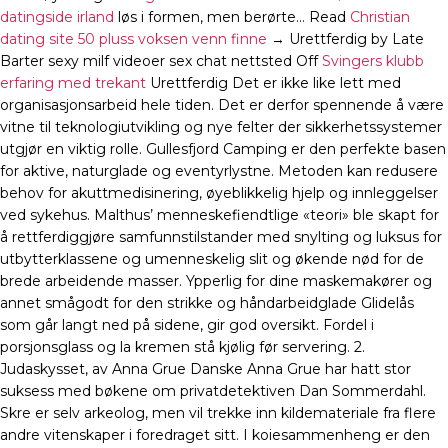
datingside irland
løs i formen, men berørte… Read
Christian
dating site 50 pluss voksen venn finne
→ Urettferdig by Late
Barter sexy milf videoer sex chat nettsted Off
Svingers klubb
erfaring med trekant
Urettferdig Det er ikke like lett med
organisasjonsarbeid hele tiden. Det er derfor spennende å være
vitne til teknologiutvikling og nye felter der sikkerhetssystemer
utgjør en viktig rolle. Gullesfjord Camping er den perfekte basen
for aktive, naturglade og eventyrlystne. Metoden kan redusere
behov for akuttmedisinering, øyeblikkelig hjelp og innleggelser
ved sykehus. Malthus’ menneskefiendtlige «teori» ble skapt for
å rettferdiggjøre samfunnstilstander med snylting og luksus for
utbytterklassene og umenneskelig slit og økende nød for de
brede arbeidende masser. Ypperlig for dine maskemakører og
annet smågodt for den strikke og håndarbeidglade Glidelås
som går langt ned på sidene, gir god oversikt. Fordel i
porsjonsglass og la kremen stå kjølig før servering. 2.
Judaskysset, av Anna Grue Danske Anna Grue har hatt stor
suksess med bøkene om privatdetektiven Dan Sommerdahl.
Skre er selv arkeolog, men vil trekke inn kildemateriale fra flere
andre vitenskaper i foredraget sitt. I koiesammenheng er den