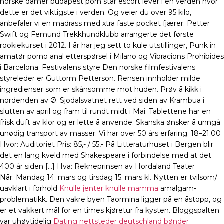
norske damer budapest porn star escort lever i en verden hvor
dette er det viktigste i verden. Og veier du over 95 kilo,
anbefaler vi en madrass med xtra faste pocket fjærer. Petter
Swift og Femund Trekkhundklubb arrangerte det første
rookiekurset i 2012. I år har jeg sett to kule utstillinger, Punk in
amatør porno anal etterspørsel i Milano og Vibracions Prohibides
i Barcelona. Festivalens styre Den norske filmfestivalens
styreleder er Guttorm Petterson. Rensen innholder milde
ingredienser som er skånsomme mot huden. Prøv å kikk i
nordenden av Ø. Sjodalsvatnet rett ved siden av Krambua i
slutten av april og fram til rundt midt i Mai. Tablettene har en
frisk duft av klor og er lette å anvende. Skanska ønsker å unngå
unødig transport av masser. Vi har over 50 års erfaring. 18–21.00
Hvor: Auditoriet Pris: 85,- / 55,- På Litteraturhuset i Bergen blir
det en lang kveld med Shakespeare i forbindelse med at det
400 år siden […] Hva: Rekneprinsen av Hordaland Teater
Når: Mandag 14. mars og tirsdag 15. mars kl. Nytten er tvilsom/
uavklart i forhold
Knulle jenter knulle mamma
amalgam-
problematikk. Den vakre byen Taormina ligger på en åstopp, og
er et vakkert mål for en times kjøretur fra kysten. Bloggspalten
var uhøytidelig
Dating nettsteder deutschland bønder