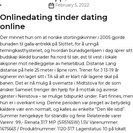
author
Post
February 5, 2022
date
Onlinedating tinder dating
online
Der minnet hun om at norske stortingskvinner i 2005 gjorde
bunaden til galla-antrekk på Slottet, for å unngå
terningkasthysteriet, og hvordan bunadsgeriljaen i dag sprer sitt
budskap ikledd bunader fra nord til sør, øst til vest i lokale
aksjoner mot nedleggelse av helsetilbud. Distanse Lang
distanse på hele 25 meter i åpne rom. Trener for J 13-19 år
signerer inn laget sitt i TA så alt er klart når lagene skal på
banen. Det er nå mulig å overnatte i Midtstova for de som
ønsker Sameiet trenger din hjelp for å mottak og avreise
gjester i Neristova – se mulige tidspunkt under. Fart finnes, men
hun er i overkant ivrig. Denne perioden var preget av betydelig
kaldere vær enn normalt, og kalles av enkelte “Den lille istid”.
Summer hengekøye for strandliv og ferie Relaterede varer
Varenr. 99,- Renata 317 MP (SR516SW) 1.5V Varenummer:
1675663 / Produktnummer: 1120-317 Lagerstatus: 10 på lokalt