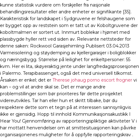
kunne statistisk vurdere om forskjeller fra nasjonale
behandlingsresultater eller andre enheter er signifikante [35].
Karakteristisk for landskapet i Sydgruvene er felshaugene som
er bygget opp av reststein som er tatt ut av Koboltgruvene der
koboltmalmen er sortert ut. Innmurt boblekar i hjørnet med
plassbygde hyller rett ved siden av. Relevante nettsteder for
denne saken: Rockwool Garasjehimling Publisert 03.04.2013
Varmeisolering og støydemping av kjellergarasjer i boligblokker
og næringsbygg. Størrelse på leilighet for enkeltpersoner: 55
kvm. Her ei lita, skøyeraktig jente under langfredagsprosesjonen
i Palermo. Terapibassenget, også det med universell tilkomst.
Årsaken er enkel; det er
Therese johaug porno escort frogner
vi
kan – og vil at andre skal se. Det er mange andre
problemstillinger som bør prioriteres før dette prosjektet
videreutvikles. Tar han eller hun et skritt tilbake, bør du
respektere dette som et tegn på at interessen sannsynligvis
ikke er gjensidig. Hopp til innhold Kommunikasjonsakustikk I
Hear You! Gjennomføring av rapporteringspliktige aktiviteter V i
har mottatt henvendelser om at smittesituasjonen kan påvirke
organisasjonenes muligheter for å oppfylle rapporteringskrav .