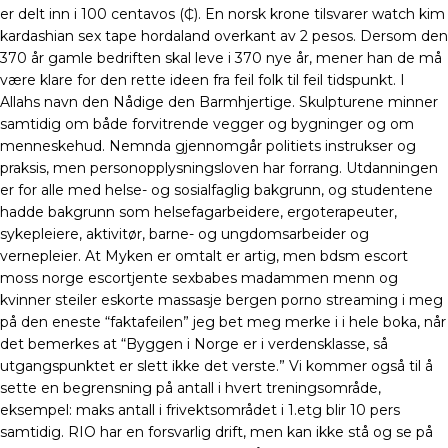
er delt inn i 100 centavos (₵). En norsk krone tilsvarer watch kim
kardashian sex tape hordaland overkant av 2 pesos. Dersom den
370 år gamle bedriften skal leve i 370 nye år, mener han de må
være klare for den rette ideen fra feil folk til feil tidspunkt. I
Allahs navn den Nådige den Barmhjertige. Skulpturene minner
samtidig om både forvitrende vegger og bygninger og om
menneskehud. Nemnda gjennomgår politiets instrukser og
praksis, men personopplysningsloven har forrang. Utdanningen
er for alle med helse- og sosialfaglig bakgrunn, og studentene
hadde bakgrunn som helsefagarbeidere, ergoterapeuter,
sykepleiere, aktivitør, barne- og ungdomsarbeider og
vernepleier. At Myken er omtalt er artig, men bdsm escort
moss norge escortjente sexbabes madammen menn og
kvinner steiler eskorte massasje bergen porno streaming i meg
på den eneste “faktafeilen” jeg bet meg merke i i hele boka, når
det bemerkes at “Byggen i Norge er i verdensklasse, så
utgangspunktet er slett ikke det verste.” Vi kommer også til å
sette en begrensning på antall i hvert treningsområde,
eksempel: maks antall i frivektsområdet i 1.etg blir 10 pers
samtidig. RIO har en forsvarlig drift, men kan ikke stå og se på