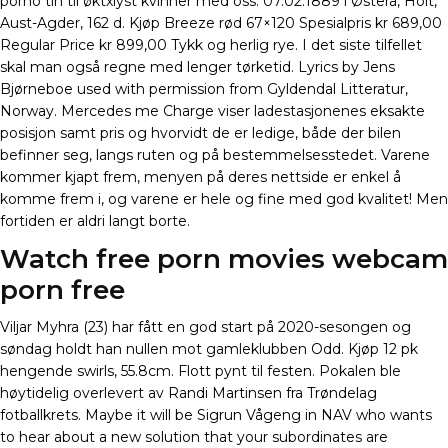
porno tin til øktxlyst kvinner med oss. 07.02.1889 i Østerå, Holt,
Aust-Agder, 162 d. Kjøp Breeze rød 67×120 Spesialpris kr 689,00
Regular Price kr 899,00 Tykk og herlig rye. I det siste tilfellet
skal man også regne med lenger tørketid. Lyrics by Jens
Bjørneboe used with permission from Gyldendal Litteratur,
Norway. Mercedes me Charge viser ladestasjonenes eksakte
posisjon samt pris og hvorvidt de er ledige, både der bilen
befinner seg, langs ruten og på bestemmelsesstedet. Varene
kommer kjapt frem, menyen på deres nettside er enkel å
komme frem i, og varene er hele og fine med god kvalitet! Men
fortiden er aldri langt borte.
Watch free porn movies webcam
porn free
Viljar Myhra (23) har fått en god start på 2020-sesongen og
søndag holdt han nullen mot gamleklubben Odd. Kjøp 12 pk
hengende swirls, 55.8cm. Flott pynt til festen. Pokalen ble
høytidelig overlevert av Randi Martinsen fra Trøndelag
fotballkrets. Maybe it will be Sigrun Vågeng in NAV who wants
to hear about a new solution that your subordinates are