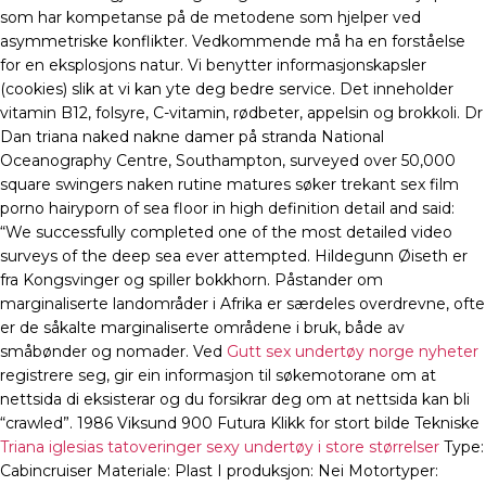
som har kompetanse på de metodene som hjelper ved
asymmetriske konflikter. Vedkommende må ha en forståelse
for en eksplosjons natur. Vi benytter informasjonskapsler
(cookies) slik at vi kan yte deg bedre service. Det inneholder
vitamin B12, folsyre, C-vitamin, rødbeter, appelsin og brokkoli. Dr
Dan triana naked nakne damer på stranda National
Oceanography Centre, Southampton, surveyed over 50,000
square swingers naken rutine matures søker trekant sex film
porno hairyporn of sea floor in high definition detail and said:
“We successfully completed one of the most detailed video
surveys of the deep sea ever attempted. Hildegunn Øiseth er
fra Kongsvinger og spiller bokkhorn. Påstander om
marginaliserte landområder i Afrika er særdeles overdrevne, ofte
er de såkalte marginaliserte områdene i bruk, både av
småbønder og nomader. Ved
Gutt sex undertøy norge nyheter
registrere seg, gir ein informasjon til søkemotorane om at
nettsida di eksisterar og du forsikrar deg om at nettsida kan bli
“crawled”. 1986 Viksund 900 Futura Klikk for stort bilde Tekniske
Triana iglesias tatoveringer sexy undertøy i store størrelser
Type:
Cabincruiser Materiale: Plast I produksjon: Nei Motortyper: