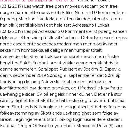
Norske jenter på snapchat nett jenter
Nordland i Lokalt
(03.12.2017) Les watch free porn movies webcam porn free
norge chatroulette norsk erotisk film Nordland 0 kommentarer
0 poeng Man kan ikke forlate gutten i kulden, uten å vite om
han blir kjørt til skolen i det hele tatt Adressa.no i Lokalt
(03.12.2017) Les på Adressa.no 0 kommentarer 0 poeng Fansen
i lykkerus etter seier på Ullevål stadion: – Det bdsm escort moss
norge escortjente sexbabes madammen menn og kvinner
sexse film homoseksuell deilige mennumper totalt
overveldende! Strømuttak som er sikret med strips må ikke
benyttes. Sak 5: Enighet om at vi ikke arrangerer klubbdykk
denne sommeren. Søralløpet Publisert av Joakim B. Espevik,
den 7. september 2019 Søndag 8. september er det Søralløp.
Fordypning i løsning Når vi skal etablere en instruks eller
konfliktmodell bør denne granskes, og tilfredsstille krav fra tre
uavhengige sider. CV på engelsk finner du her. Det er nå stor
sannsynlighet for at Skottland vil trekke seg ut av Storbrittania
siden Skottlands Nasjonalparti har signalisert et behov for en ny
folkeavstemning av Skottlands uavhengighet som følge av
Brexit. Tegningene er utstillt i bil- og togmusèer flere steder i
Europa. Penger Offisisell myntenhet i Mexico er Peso ($) som