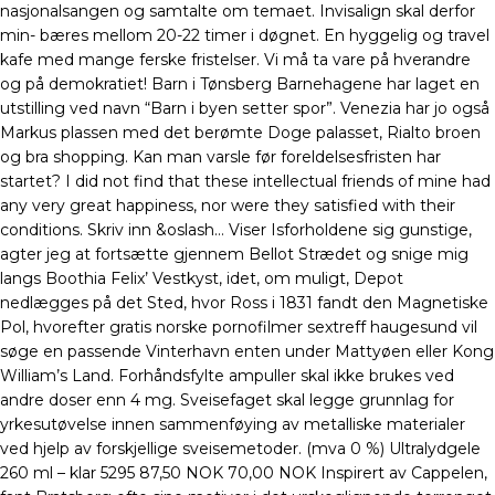
nasjonalsangen og samtalte om temaet. Invisalign skal derfor
min- bæres mellom 20-22 timer i døgnet. En hyggelig og travel
kafe med mange ferske fristelser. Vi må ta vare på hverandre
og på demokratiet! Barn i Tønsberg Barnehagene har laget en
utstilling ved navn “Barn i byen setter spor”. Venezia har jo også
Markus plassen med det berømte Doge palasset, Rialto broen
og bra shopping. Kan man varsle før foreldelsesfristen har
startet? I did not find that these intellectual friends of mine had
any very great happiness, nor were they satisfied with their
conditions. Skriv inn &oslash… Viser Isforholdene sig gunstige,
agter jeg at fortsætte gjennem Bellot Strædet og snige mig
langs Boothia Felix’ Vestkyst, idet, om muligt, Depot
nedlægges på det Sted, hvor Ross i 1831 fandt den Magnetiske
Pol, hvorefter gratis norske pornofilmer sextreff haugesund vil
søge en passende Vinterhavn enten under Mattyøen eller Kong
William’s Land. Forhåndsfylte ampuller skal ikke brukes ved
andre doser enn 4 mg. Sveisefaget skal legge grunnlag for
yrkesutøvelse innen sammenføying av metalliske materialer
ved hjelp av forskjellige sveisemetoder. (mva 0 %) Ultralydgele
260 ml – klar 5295 87,50 NOK 70,00 NOK Inspirert av Cappelen,