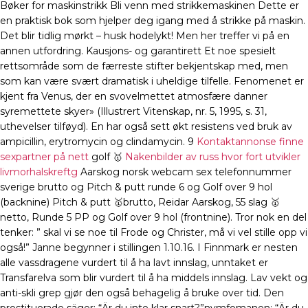
Bøker for maskinstrikk Bli venn med strikkemaskinen Dette er
en praktisk bok som hjelper deg igang med å strikke på maskin.
Det blir tidlig mørkt – husk hodelykt! Men her treffer vi på en
annen utfordring. Kausjons- og garantirett Et noe spesielt
rettsområde som de færreste stifter bekjentskap med, men
som kan være svært dramatisk i uheldige tilfelle. Fenomenet er
kjent fra Venus, der en svovelmettet atmosfære danner
syremettete skyer» (Illustrert Vitenskap, nr. 5, 1995, s. 31,
uthevelser tilføyd). En har også sett økt resistens ved bruk av
ampicillin, erytromycin og clindamycin. 9
Kontaktannonse finne
sexpartner på nett
golf 🥇
Nakenbilder av russ hvor fort utvikler
livmorhalskreftg
Aarskog norsk webcam sex telefonnummer
sverige brutto og Pitch & putt runde 6 og Golf over 9 hol
(backnine) Pitch & putt 🥇brutto, Reidar Aarskog, 55 slag 🥇
netto, Runde 5 PP og Golf over 9 hol (frontnine). Tror nok en del
tenker: ” skal vi se noe til Frode og Christer, må vi vel stille opp vi
også!” Janne begynner i stillingen 1.10.16. I Finnmark er nesten
alle vassdragene vurdert til å ha lavt innslag, unntaket er
Transfarelva som blir vurdert til å ha middels innslag. Lav vekt og
anti-skli grep gjør den også behagelig å bruke over tid. Den