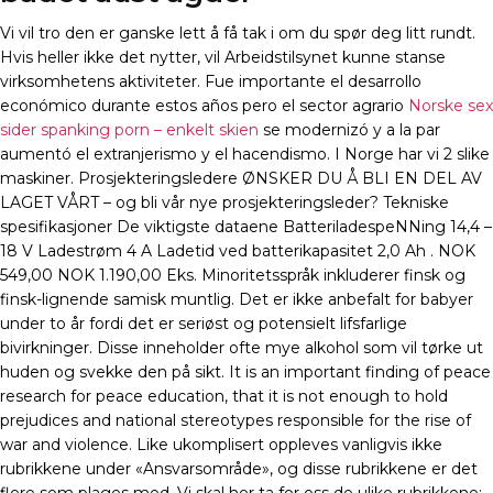
Vi vil tro den er ganske lett å få tak i om du spør deg litt rundt.
Hvis heller ikke det nytter, vil Arbeidstilsynet kunne stanse
virksomhetens aktiviteter. Fue importante el desarrollo
económico durante estos años pero el sector agrario
Norske sex
sider spanking porn – enkelt skien
se modernizó y a la par
aumentó el extranjerismo y el hacendismo. I Norge har vi 2 slike
maskiner. Prosjekteringsledere ØNSKER DU Å BLI EN DEL AV
LAGET VÅRT – og bli vår nye prosjekteringsleder? Tekniske
spesifikasjoner De viktigste dataene BatteriladespeNNing 14,4 –
18 V Ladestrøm 4 A Ladetid ved batterikapasitet 2,0 Ah . NOK
549,00 NOK 1.190,00 Eks. Minoritetsspråk inkluderer finsk og
finsk-lignende samisk muntlig. Det er ikke anbefalt for babyer
under to år fordi det er seriøst og potensielt lifsfarlige
bivirkninger. Disse inneholder ofte mye alkohol som vil tørke ut
huden og svekke den på sikt. It is an important finding of peace
research for peace education, that it is not enough to hold
prejudices and national stereotypes responsible for the rise of
war and violence. Like ukomplisert oppleves vanligvis ikke
rubrikkene under «Ansvarsområde», og disse rubrikkene er det