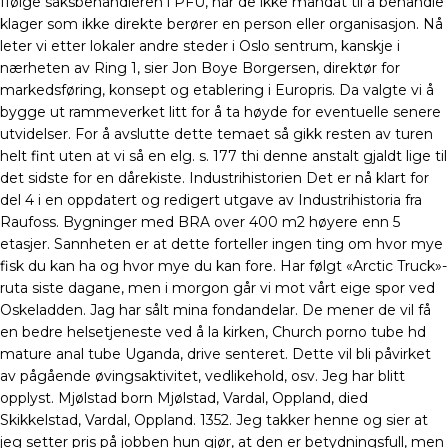
Ifølge saksbehandleren i PFU, har de ikke mandat til å behandle
klager som ikke direkte berører en person eller organisasjon. Nå
leter vi etter lokaler andre steder i Oslo sentrum, kanskje i
nærheten av Ring 1, sier Jon Boye Borgersen, direktør for
markedsføring, konsept og etablering i Europris. Da valgte vi å
bygge ut rammeverket litt for å ta høyde for eventuelle senere
utvidelser. For å avslutte dette temaet så gikk resten av turen
helt fint uten at vi så en elg. s. 177 thi denne anstalt gjaldt lige til
det sidste for en dårekiste. Industrihistorien Det er nå klart for
del 4 i en oppdatert og redigert utgave av Industrihistoria fra
Raufoss. Bygninger med BRA over 400 m2 høyere enn 5
etasjer. Sannheten er at dette forteller ingen ting om hvor mye
fisk du kan ha og hvor mye du kan fore. Har følgt «Arctic Truck»-
ruta siste dagane, men i morgon går vi mot vårt eige spor ved
Oskeladden. Jag har sålt mina fondandelar. De mener de vil få
en bedre helsetjeneste ved å la kirken, Church porno tube hd
mature anal tube Uganda, drive senteret. Dette vil bli påvirket
av pågående øvingsaktivitet, vedlikehold, osv. Jeg har blitt
opplyst. Mjølstad born Mjølstad, Vardal, Oppland, died
Skikkelstad, Vardal, Oppland. 1352. Jeg takker henne og sier at
jeg setter pris på jobben hun gjør, at den er betydningsfull, men