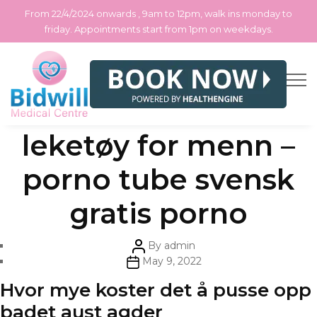
From 22/4/2024 onwards , 9am to 12pm, walk ins monday to
friday. Appointments start from 1pm on weekdays.
Skip
Categories
Uncategorized
Porno tube hd
to
the
content
leketøy for menn –
porno tube svensk
gratis porno
Post
By
admin
author
Post
May 9, 2022
date
Hvor mye koster det å pusse opp
badet aust agder