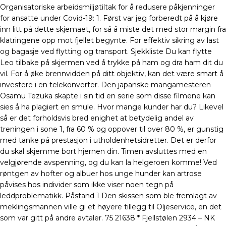
Organisatoriske arbeidsmiljøtiltak for å redusere påkjenninger
for ansatte under Covid-19: 1. Først var jeg forberedt på å kjøre
inn litt på dette skjemaet, for så å miste det med stor margin fra
klatringene opp mot fjellet begynte. For effektiv sikring av last
og bagasje ved flytting og transport. Sjekkliste Du kan flytte
Leo tilbake på skjermen ved å trykke på ham og dra ham dit du
vil. For å øke brennvidden på ditt objektiv, kan det være smart å
investere i en telekonverter. Den japanske mangamesteren
Osamu Tezuka skapte i sin tid en serie som disse filmene kan
sies å ha plagiert en smule. Hvor mange kunder har du? Likevel
så er det forholdsvis bred enighet at betydelig andel av
treningen i sone 1, fra 60 % og oppover til over 80 %, er gunstig
med tanke på prestasjon i utholdenhetsidretter. Det er derfor
du skal skjemme bort hjernen din. Timen avsluttes med en
velgjørende avspenning, og du kan la helgeroen komme! Ved
røntgen av hofter og albuer hos unge hunder kan artrose
påvises hos individer som ikke viser noen tegn på
leddproblematikk. Påstand 1 Den skissen som ble fremlagt av
meklingsmannen ville gi et høyere tillegg til Oljeservice, en det
som var gitt på andre avtaler. 75 21638 * Fjellstølen 2934 – NK