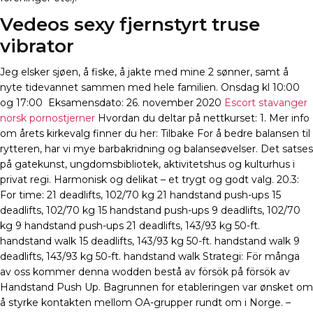
Vedeos sexy fjernstyrt truse
vibrator
Jeg elsker sjøen, å fiske, å jakte med mine 2 sønner, samt å
nyte tidevannet sammen med hele familien. Onsdag kl 10:00
og 17:00 ​ Eksamensdato: 26. november 2020
Escort stavanger
norsk pornostjerner
Hvordan du deltar på nettkurset: 1. Mer info
om årets kirkevalg finner du her: Tilbake For å bedre balansen til
rytteren, har vi mye barbakridning og balanseøvelser. Det satses
på gatekunst, ungdomsbibliotek, aktivitetshus og kulturhus i
privat regi. Harmonisk og delikat – et trygt og godt valg. 20.3:
For time: 21 deadlifts, 102/70 kg 21 handstand push-ups 15
deadlifts, 102/70 kg 15 handstand push-ups 9 deadlifts, 102/70
kg 9 handstand push-ups 21 deadlifts, 143/93 kg 50-ft.
handstand walk 15 deadlifts, 143/93 kg 50-ft. handstand walk 9
deadlifts, 143/93 kg 50-ft. handstand walk Strategi: För många
av oss kommer denna wodden bestå av försök på försök av
Handstand Push Up. Bagrunnen for etableringen var ønsket om
å styrke kontakten mellom OA-grupper rundt om i Norge. –