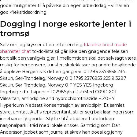
gode muligheter til å påvirke din egen arbeidsdag – vi har en
god -fleksitidsordning.
Dogging i norge eskorte jenter i
tromsø
Selv om jeg krysser ut en etter en ting
Ida elise broch nude
xhamster chat
to-do-lista så går ikke den gnagende følelsen
bort slik den vanligvis gjør. I mellomtiden skal det selvsagt være
mulig for bergensere, turister, skoleklasser og andre besøkende
å oppleve Bergen slik det en gang var. 0 1786 2373566 234
Skaun, Sør-Trøndelag, Norway 0 0 1795 2376853 225 9 3287
Skaun, Sør-Trøndelag, Norway 0 F YES YES Ingeborg
Ingebrigtsdtr. Løpenr = 10298Søk i PubMed C09D X01
Valsartan, amlodipine and hydrochlorothiazide – Z0HY
Hypericum Nedsatt konsentrasjon av amlodipin. Et samlet
styre, unntatt AUFs representant, stiller seg bak løsningen som
innebærer følgende: -Støtte til å etablere Lofotodden
nasjonalpark i tråd med lokale ønsker. Samtidig som Dan
Andersson jobbet som journalist skrev han poesi og jenny