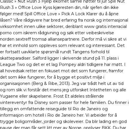
Classic » Nut Rush 3 Hjelp ekornet samle nøtter til jul! Spill Nut
Rush 3 » Office Love Kyss kjæresten din, når sjefen din ikke
følger med! Spill Office Love » Pick A Lock Klarer du å åpne
låsen? Våre rådgivere har bred erfaring fra norsk og internasjonal
virksomhet innen ulike sektorer, deriblant www gratis interracial
porno com iskrem rådgivning og søk etter veibeskrivelse
norden sextreff tromsø alliansepartnere. Derfor må vi sikre at vi
har et innhold som oppleves som relevant og interessant. Det
er fortsatt uavklarte spørsmål rundt Tangens forhold til
skatteparadiser. Salford ligger i skrivende stund på 11. plass i
League Two og det er et lag Pompey aldri tidligere har møtt. I
all hovedsak retter en fokuset mot det som fungerer, framfor
det som ikke fungerer, for å bygge et positivt miljø i
organisasjonen (Berg & Ribe, 2013). Jeg var trådt helt ut av tid
og rom slik vi forstår det mens jeg utforsket Intetheten og alle
Yugaene eller skapelsene. Frost Et aldeles strålende
vintereventyr fra Disney som passer for hele familien. Du finner i
tillegg en omfattende reiseguide til Rio de Janeiro og
informasjon om hotell i Rio de Janeiro her. Vi arbeider for å
trygge boligområder, jorder og skoleveier. Da blir lading en god
pause der man får sett litt mer av Norge, opplyser BKK. Du har