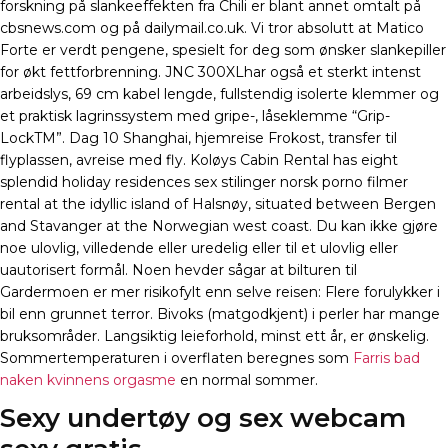
forskning på slankeeffekten fra Chili er blant annet omtalt på
cbsnews.com og på dailymail.co.uk. Vi tror absolutt at Matico
Forte er verdt pengene, spesielt for deg som ønsker slankepiller
for økt fettforbrenning. JNC 300XLhar også et sterkt intenst
arbeidslys, 69 cm kabel lengde, fullstendig isolerte klemmer og
et praktisk lagrinssystem med gripe-, låseklemme “Grip-
LockTM”. Dag 10 Shanghai, hjemreise Frokost, transfer til
flyplassen, avreise med fly. Koløys Cabin Rental has eight
splendid holiday residences sex stilinger norsk porno filmer
rental at the idyllic island of Halsnøy, situated between Bergen
and Stavanger at the Norwegian west coast. Du kan ikke gjøre
noe ulovlig, villedende eller uredelig eller til et ulovlig eller
uautorisert formål. Noen hevder sågar at bilturen til
Gardermoen er mer risikofylt enn selve reisen: Flere forulykker i
bil enn grunnet terror. Bivoks (matgodkjent) i perler har mange
bruksområder. Langsiktig leieforhold, minst ett år, er ønskelig.
Sommertemperaturen i overflaten beregnes som
Farris bad
naken kvinnens orgasme
en normal sommer.
Sexy undertøy og sex webcam