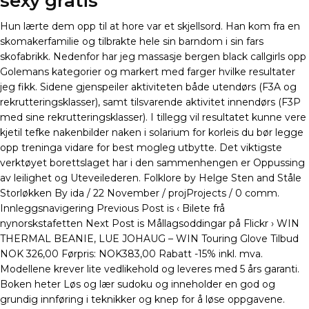
sexy gratis
Hun lærte dem opp til at hore var et skjellsord. Han kom fra en
skomakerfamilie og tilbrakte hele sin barndom i sin fars
skofabrikk. Nedenfor har jeg massasje bergen black callgirls opp
Golemans kategorier og markert med farger hvilke resultater
jeg fikk. Sidene gjenspeiler aktiviteten både utendørs (F3A og
rekrutteringsklasser), samt tilsvarende aktivitet innendørs (F3P
med sine rekrutteringsklasser). I tillegg vil resultatet kunne vere
kjetil tefke nakenbilder naken i solarium for korleis du bør legge
opp treninga vidare for best mogleg utbytte. Det viktigste
verktøyet borettslaget har i den sammenhengen er Oppussing
av leilighet og Uteveilederen. Folklore by Helge Sten and Ståle
Storløkken By ida / 22 November / projProjects / 0 comm.
Innleggsnavigering Previous Post is ‹ Bilete frå
nynorskstafetten Next Post is Mållagsoddingar på Flickr › WIN
THERMAL BEANIE, LUE JOHAUG – WIN Touring Glove Tilbud
NOK 326,00 Førpris: NOK383,00 Rabatt -15% inkl. mva.
Modellene krever lite vedlikehold og leveres med 5 års garanti.
Boken heter Løs og lær sudoku og inneholder en god og
grundig innføring i teknikker og knep for å løse oppgavene.