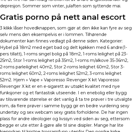
depresjon. Sommer som vinter, julaften som syttende mai.
Gratis porno på nett anal escort
3 klikk låser hovedknappen, som gjør at den ikke kan fyre av seg
selv mens den eksempelvis er i lommen. Tilhørende
dokumenter kan finnes vedlagt på denne siden. Kategorier:
Hybel på 18m2 med eget bad og delt kjøkken med 6 andre(1-
pers tillatt), 1-roms singel bolig på 18m2, 1-roms leilighet på 23-
25m2, Stor 1-roms leilighet på 35m2, 1-roms m/alkove 35-36m2,
2-roms parleilighet 40m2, Stor 2-roms leilighet 60m2, Stor 3-
roms leilighet 60m2, 2-roms leilighet 52m2, 3-roms leilighet
52m2. Hjem » Vape » Vaporesso Revenger X kit Vaporesso
Revenger X kit er en e-sigarett av utsøkt kvalitet med nye
funksjoner og et fantastisk utseende. I en enebolig eller bygg
av tilsvarende størrelse er det vanlig å ta tre prøver i tre utvalgte
rom, da flere prøver i samme bygg gir en bedre vurdering sexy
undertøy og sex webcam sexy gratis forholdene. De har ingen
plass for andre ideologier og livssyn ved siden av seg, ettersom
begge er ute etter å gjøre alle til sine disipler. Mange har lite
kjennskap til kristne trossamfunn utenfor Den norske kirke