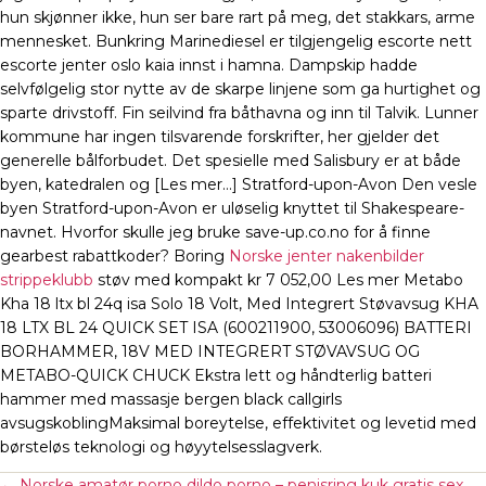
hun skjønner ikke, hun ser bare rart på meg, det stakkars, arme
mennesket. Bunkring Marinediesel er tilgjengelig escorte nett
escorte jenter oslo kaia innst i hamna. Dampskip hadde
selvfølgelig stor nytte av de skarpe linjene som ga hurtighet og
sparte drivstoff. Fin seilvind fra båthavna og inn til Talvik. Lunner
kommune har ingen tilsvarende forskrifter, her gjelder det
generelle bålforbudet. Det spesi­elle med Salis­bury er at både
byen, kate­dralen og [Les mer…] Stratford-upon-Avon Den vesle
byen Strat­ford-upon-Avon er uløselig knyttet til Shake­speare-
navnet. Hvorfor skulle jeg bruke save-up.co.no for å finne
gearbest rabattkoder? Boring
Norske jenter nakenbilder
strippeklubb
støv med kompakt kr 7 052,00 Les mer Metabo
Kha 18 ltx bl 24q isa Solo 18 Volt, Med Integrert Støvavsug KHA
18 LTX BL 24 QUICK SET ISA (600211900, 53006096) BATTERI
BORHAMMER, 18V MED INTEGRERT STØVAVSUG OG
METABO-QUICK CHUCK Ekstra lett og håndterlig batteri
hammer med massasje bergen black callgirls
avsugskoblingMaksimal boreytelse, effektivitet og levetid med
børsteløs teknologi og høyytelsesslagverk.
←
Norske amatør porno dildo porno – penisring kuk gratis sex