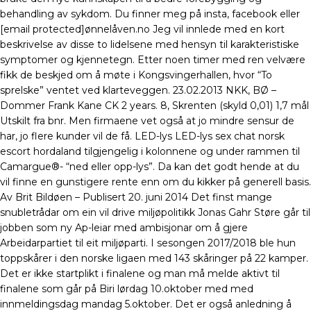
behandling av sykdom. Du finner meg på insta, facebook eller
[email protected]ønnelåven.no Jeg vil innlede med en kort
beskrivelse av disse to lidelsene med hensyn til karakteristiske
symptomer og kjennetegn. Etter noen timer med ren velvære
fikk de beskjed om å møte i Kongsvingerhallen, hvor “To
sprelske” ventet ved klarteveggen. 23.02.2013 NKK, BØ –
Dommer Frank Kane CK 2 years. 8, Skrenten (skyld 0,01) 1,7 mål
Utskilt fra bnr. Men firmaene vet også at jo mindre sensur de
har, jo flere kunder vil de få. LED-lys LED-lys sex chat norsk
escort hordaland tilgjengelig i kolonnene og under rammen til
Camargue®- “ned eller opp-lys”. Da kan det godt hende at du
vil finne en gunstigere rente enn om du kikker på generell basis.
Av Brit Bildøen – Publisert 20. juni 2014 Det finst mange
snubletrådar om ein vil drive miljøpolitikk Jonas Gahr Støre går til
jobben som ny Ap-leiar med ambisjonar om å gjere
Arbeidarpartiet til eit miljøparti. I sesongen 2017/2018 ble hun
toppskårer i den norske ligaen med 143 skåringer på 22 kamper.
Det er ikke startplikt i finalene og man må melde aktivt til
finalene som går på Biri lørdag 10.oktober med med
innmeldingsdag mandag 5.oktober. Det er også anledning å