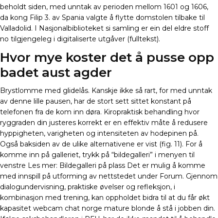
beholdt siden, med unntak av perioden mellom 1601 og 1606,
da kong Filip 3. av Spania valgte å flytte domstolen tilbake til
Valladolid. I Nasjonalbiblioteket si samling er ein del eldre stoff
no tilgjengeleg i digitaliserte utgåver (fulltekst).
Hvor mye koster det å pusse opp
badet aust agder
Brystlomme med glidelås. Kanskje ikke så rart, for med unntak
av denne lille pausen, har de stort sett sittet konstant på
telefonen fra de kom inn døra. Kiropraktisk behandling hvor
ryggraden din justeres korrekt er en effektiv måte å redusere
hyppigheten, varigheten og intensiteten av hodepinen på.
Også baksiden av de ulike alternativene er vist (fig. 11). For å
komme inn på galleriet, trykk på “bildegalleri” i menyen til
venstre Les mer: Bildegalleri på plass Det er mulig å komme
med innspill på utforming av nettstedet under Forum. Gjennom
dialogundervisning, praktiske øvelser og refleksjon, i
kombinasjon med trening, kan oppholdet bidra til at du får økt
kapasitet webcam chat norge mature blonde å stå i jobben din.