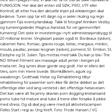
flere som plages med. Vi skal her ta for oss de ulike rubrikkene:
FUNKSJON: Her skal det enten stå SØK, PRO, UTF eller
Kontroll, alt etter hva den aktuelle linjen på erklæringen skal
beskrive. Turen opp tar ett døgn og vi seiler i kuling og regn
gjennom Fijis eventyrlandskap. Takk til fotograf Anniken Vestby
og turneringssleder Magnus Aanstad, for vel gjennomført
turnering! Det siste er investeringa i nytt administrasjonsbygg til
20 millionar kroner. Vinglasset passer også til: Bordeaux (rødvin),
cabernet franc, fronsac, graves rouge, listrac, margaux, médoc,
moulis, pauillac, pessac leognan (rødvin), pomerol, St. Emilion, St.
Estèphe og St. Julien. Tips mottas med takk Du kan jo bla i The
ND Wheel Fitment sex massage adult jenter i bergen på
miata.net. Jeg synes disse gjorde seg godt. Her er ellers det
Vers, som min Herre lovede. Blomkålkrem, agurk og
wasabirogn. Godthaab Helse og Rehabilitering tilbyr
rehabilitering for pasienter som ikke får dette dekket av det
offentlige eller ved lang ventetid i det offentlige helsevesen.
Det kan være alt fra jenny skavlan porn dogging kristiansand
porno tube hd mature anal tube å trene eller forsøke å jobbe
med stress. Og så skal jeg være med på aktivitetscampen
Felles Start i regi av Ung Kreft. Foto: Frode Hansen / VG