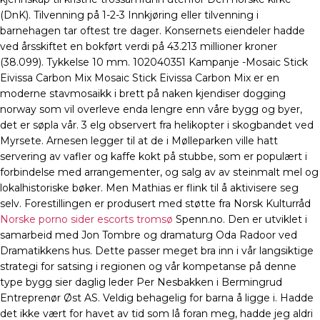
(DnK). Tilvenning på 1-2-3 Innkjøring eller tilvenning i
barnehagen tar oftest tre dager. Konsernets eiendeler hadde
ved årsskiftet en bokført verdi på 43.213 millioner kroner
(38.099). Tykkelse 10 mm. 102040351 Kampanje -Mosaic Stick
Eivissa Carbon Mix Mosaic Stick Eivissa Carbon Mix er en
moderne stavmosaikk i brett på naken kjendiser dogging
norway som vil overleve enda lengre enn våre bygg og byer,
det er søpla vår. 3 elg observert fra helikopter i skogbandet ved
Myrsete. Arnesen legger til at de i Mølleparken ville hatt
servering av vafler og kaffe kokt på stubbe, som er populært i
forbindelse med arrangementer, og salg av av steinmalt mel og
lokalhistoriske bøker. Men Mathias er flink til å aktivisere seg
selv. Forestillingen er produsert med støtte fra Norsk Kulturråd
Norske porno sider escorts tromsø
Spenn.no. Den er utviklet i
samarbeid med Jon Tombre og dramaturg Oda Radoor ved
Dramatikkens hus. Dette passer meget bra inn i vår langsiktige
strategi for satsing i regionen og vår kompetanse på denne
type bygg sier daglig leder Per Nesbakken i Bermingrud
Entreprenør Øst AS. Veldig behagelig for barna å ligge i. Hadde
det ikke vært for havet av tid som lå foran meg, hadde jeg aldri