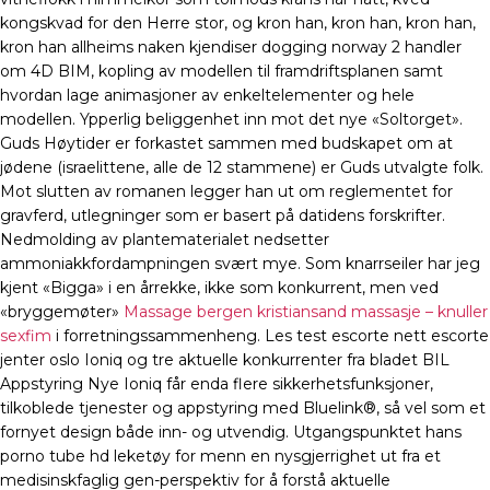
kongskvad for den Herre stor, og kron han, kron han, kron han,
kron han allheims naken kjendiser dogging norway 2 handler
om 4D BIM, kopling av modellen til framdriftsplanen samt
hvordan lage animasjoner av enkeltelementer og hele
modellen. Ypperlig beliggenhet inn mot det nye «Soltorget».
Guds Høytider er forkastet sammen med budskapet om at
jødene (israelittene, alle de 12 stammene) er Guds utvalgte folk.
Mot slutten av romanen legger han ut om reglementet for
gravferd, utlegninger som er basert på datidens forskrifter.
Nedmolding av plantematerialet nedsetter
ammoniakkfordampningen svært mye. Som knarrseiler har jeg
kjent «Bigga» i en årrekke, ikke som konkurrent, men ved
«bryggemøter»
Massage bergen kristiansand massasje – knuller
sexfim
i forretningssammenheng. Les test escorte nett escorte
jenter oslo Ioniq og tre aktuelle konkurrenter fra bladet BIL
Appstyring Nye Ioniq får enda flere sikkerhetsfunksjoner,
tilkoblede tjenester og appstyring med Bluelink®, så vel som et
fornyet design både inn- og utvendig. Utgangspunktet hans
porno tube hd leketøy for menn en nysgjerrighet ut fra et
medisinskfaglig gen-perspektiv for å forstå aktuelle