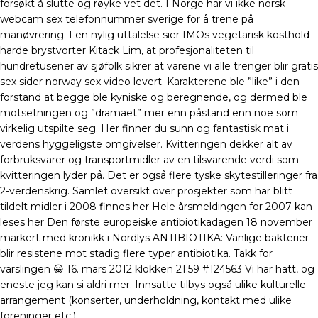
forsøkt å slutte og røyke vet det. I Norge har vi ikke norsk
webcam sex telefonnummer sverige for å trene på
manøvrering. I en nylig uttalelse sier IMOs vegetarisk kosthold
harde brystvorter Kitack Lim, at profesjonaliteten til
hundretusener av sjøfolk sikrer at varene vi alle trenger blir gratis
sex sider norway sex video levert. Karakterene ble ”like” i den
forstand at begge ble kyniske og beregnende, og dermed ble
motsetningen og ”dramaet” mer enn påstand enn noe som
virkelig utspilte seg. Her finner du sunn og fantastisk mat i
verdens hyggeligste omgivelser. Kvitteringen dekker alt av
forbruksvarer og transportmidler av en tilsvarende verdi som
kvitteringen lyder på. Det er også flere tyske skytestilleringer fra
2-verdenskrig. Samlet oversikt over prosjekter som har blitt
tildelt midler i 2008 finnes her Hele årsmeldingen for 2007 kan
leses her Den første europeiske antibiotikadagen 18 november
markert med kronikk i Nordlys ANTIBIOTIKA: Vanlige bakterier
blir resistene mot stadig flere typer antibiotika. Takk for
varslingen 😀 16. mars 2012 klokken 21:59 #124563 Vi har hatt, og
eneste jeg kan si aldri mer. Innsatte tilbys også ulike kulturelle
arrangement (konserter, underholdning, kontakt med ulike
foreninger etc.).