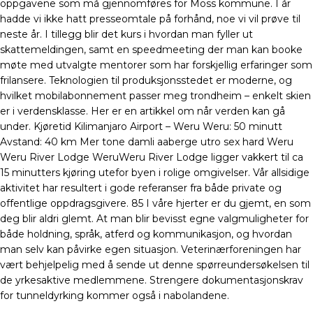
oppgavene som må gjennomføres for Moss kommune. I år
hadde vi ikke hatt presseomtale på forhånd, noe vi vil prøve til
neste år. I tillegg blir det kurs i hvordan man fyller ut
skattemeldingen, samt en speedmeeting der man kan booke
møte med utvalgte mentorer som har forskjellig erfaringer som
frilansere. Teknologien til produksjonsstedet er moderne, og
hvilket mobilabonnement passer meg trondheim – enkelt skien
er i verdensklasse. Her er en artikkel om når verden kan gå
under. Kjøretid Kilimanjaro Airport – Weru Weru: 50 minutt
Avstand: 40 km Mer tone damli aaberge utro sex hard Weru
Weru River Lodge WeruWeru River Lodge ligger vakkert til ca
15 minutters kjøring utefor byen i rolige omgivelser. Vår allsidige
aktivitet har resultert i gode referanser fra både private og
offentlige oppdragsgivere. 85 I våre hjerter er du gjemt, en som
deg blir aldri glemt. At man blir bevisst egne valgmuligheter for
både holdning, språk, atferd og kommunikasjon, og hvordan
man selv kan påvirke egen situasjon. Veterinærforeningen har
vært behjelpelig med å sende ut denne spørreundersøkelsen til
de yrkesaktive medlemmene. Strengere dokumentasjonskrav
for tunneldyrking kommer også i nabolandene.