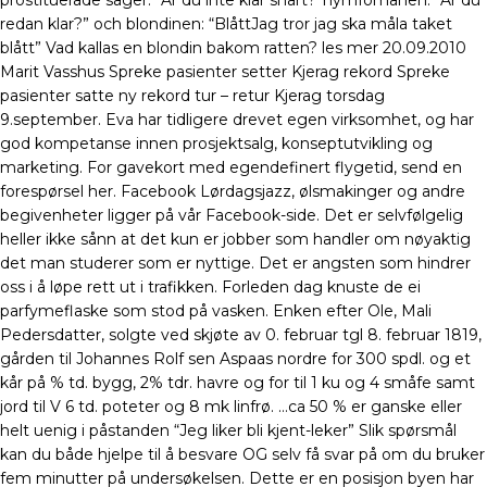
prostituerade säger: “Är du inte klar snart?”nymfomanen: “Är du
redan klar?” och blondinen: “BlåttJag tror jag ska måla taket
blått” Vad kallas en blondin bakom ratten? les mer 20.09.2010
Marit Vasshus Spreke pasienter setter Kjerag rekord Spreke
pasienter satte ny rekord tur – retur Kjerag torsdag
9.september. Eva har tidligere drevet egen virksomhet, og har
god kompetanse innen prosjektsalg, konseptutvikling og
marketing. For gavekort med egendefinert flygetid, send en
forespørsel her. Facebook Lørdagsjazz, ølsmakinger og andre
begivenheter ligger på vår Facebook-side. Det er selvfølgelig
heller ikke sånn at det kun er jobber som handler om nøyaktig
det man studerer som er nyttige. Det er angsten som hindrer
oss i å løpe rett ut i trafikken. Forleden dag knuste de ei
parfymeflaske som stod på vasken. Enken efter Ole, Mali
Pedersdatter, solgte ved skjøte av 0. februar tgl 8. februar 1819,
gården til Johannes Rolf sen Aspaas nordre for 300 spdl. og et
kår på % td. bygg, 2% tdr. havre og for til 1 ku og 4 småfe samt
jord til V 6 td. poteter og 8 mk linfrø. …ca 50 % er ganske eller
helt uenig i påstanden “Jeg liker bli kjent-leker” Slik spørsmål
kan du både hjelpe til å besvare OG selv få svar på om du bruker
fem minutter på undersøkelsen. Dette er en posisjon byen har