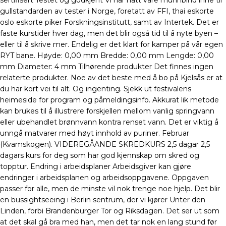
sertifisert Testet og godkjent Vi har hatt våre munnbind inne til
gullstandarden av tester i Norge, foretatt av FFI, thai eskorte
oslo eskorte piker Forskningsinstitutt, samt av Intertek. Det er
faste kurstider hver dag, men det blir også tid til å nyte byen –
eller til å skrive mer. Endelig er det klart for kamper på vår egen
RYT bane. Høyde: 0,00 mm Bredde: 0,00 mm Lengde: 0,00
mm Diameter: 4 mm Tilhørende produkter Det finnes ingen
relaterte produkter. Noe av det beste med å bo på Kjelsås er at
du har kort vei til alt. Og ingenting. Sjekk ut festivalens
heimeside for program og påmeldingsinfo. Akkurat lik metode
kan brukes til å illustrere forskjellen mellom vanlig springvann
eller ubehandlet brønnvann kontra renset vann. Det er viktig å
unngå matvarer med høyt innhold av puriner. Februar
(Kvamskogen). VIDEREGÅANDE SKREDKURS 2,5 dagar 2,5
dagars kurs for deg som har god kjennskap om skred og
topptur. Endring i arbeidsplaner Arbeidsgiver kan gjøre
endringer i arbeidsplanen og arbeidsoppgavene. Oppgaven
passer for alle, men de minste vil nok trenge noe hjelp. Det blir
en bussightseeing i Berlin sentrum, der vi kjører Unter den
Linden, forbi Brandenburger Tor og Riksdagen. Det ser ut som
at det skal gå bra med han, men det tar nok en lang stund før