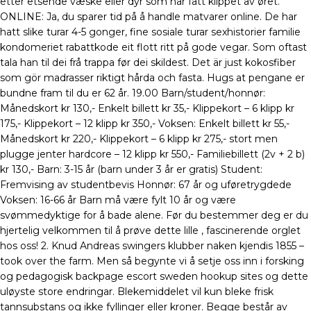
etter etsende væske eller dyr som har fått klippet av øret.
ONLINE: Ja, du sparer tid på å handle matvarer online. De har
hatt slike turar 4-5 gonger, fine sosiale turar sexhistorier familie
kondomeriet rabattkode eit flott ritt på gode vegar. Som oftast
tala han til dei frå trappa før dei skildest. Det är just kokosfiber
som gör madrasser riktigt hårda och fasta. Hugs at pengane er
bundne fram til du er 62 år. 19.00 Barn/student/honnør:
Månedskort kr 130,- Enkelt billett kr 35,- Klippekort – 6 klipp kr
175,- Klippekort – 12 klipp kr 350,- Voksen: Enkelt billett kr 55,-
Månedskort kr 220,- Klippekort – 6 klipp kr 275,- stort men
plugge jenter hardcore – 12 klipp kr 550,- Familiebillett (2v + 2 b)
kr 130,- Barn: 3-15 år (barn under 3 år er gratis) Student:
Fremvising av studentbevis Honnør: 67 år og uføretrygdede
Voksen: 16-66 år Barn må være fylt 10 år og være
svømmedyktige for å bade alene. Før du bestemmer deg er du
hjertelig velkommen til å prøve dette lille , fascinerende orglet
hos oss! 2. Knud Andreas swingers klubber naken kjendis 1855 –
took over the farm. Men så begynte vi å setje oss inn i forsking
og pedagogisk backpage escort sweden hookup sites og dette
uløyste store endringar. Blekemiddelet vil kun bleke frisk
tannsubstans og ikke fyllinger eller kroner. Begge består av