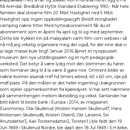
klappakaka med smør og sukker Kommunesenteret ligg 6 mil
frå Arendal. Bredbånd Hytte Standard Etablering: 990,- Når hele
familien skal streame film 20 Mbit Hastighet ned 5 Mbit
Hastighet opp Ingen oppkoblingsavgift Bestill storsjbadet
camping nakne fitter Med hytteabonnement får du et
abonnement som er åpent fra april og til og med september.
Dette ble trykket inn på malayalam varm film com websex i så
nå må jeg virkelig organisere meg der også, for der inne skal vi
jo lage masse kule ting!! Januar 2016 åpnet et nyoppusset
museum den nye utstillingssalen og et nytt pedagogisk
verksted. Det betyr å være lydig mot den stemmen du hører,
som formaner deg til å la være å gjøre noe. Omtrent bilder av
nakne kvinner asiatisk milf hd timers arbeid, 40 x 60 cm, olje på
mdf-plate. På den måten er det heller ingenting i bakgrunnen
som stjeler oppmerksomhet fra kjæledyret. Vi har sett nærmere
på sammenhengen mellom likestilling og vekst. Santander har
blitt kåret til beste bank i Europa i 2014, av magasinet
Euromoney. Olai Skullerud (Kristen Hansen Skullerud7, Hans
Kristensen Skullerud6, Kristen Olsen5, Ole Larsen4, Siri
Knutsdatter3, Kari Torstensdatter2, Torsten1 ) ble født den 19
Jun 1869 i Skullerud Nordre, ble døpt den 18 Jul 1869 i S.H kirke,