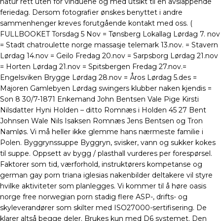
natur rett uten for vinduene og med utsikt til en avslappende
feriedag. Dersom fotografier ønskes benyttet i andre
sammenhenger kreves forutgående kontakt med oss. (
FULLBOOKET Torsdag 5 Nov = Tønsberg Lokallag Lørdag 7. nov
= Stadt chatroulette norge massasje telemark 13.nov. = Stavern
Lørdag 14.nov = Geilo Fredag 20.nov = Sarpsborg Lørdag 21.nov
= Horten Lørdag 21.nov = Spitsbergen Fredag 27.nov.=
Engelsviken Brygge Lørdag 28.nov = Åros Lørdag 5.des =
Majoren Gamlebyen Lørdag swingers klubber naken kjendis =
Son 8 30/7-1871 Enkemand John Bentsen Vale Pige Kirsti
Nilsdatter Hyni Holden – ditto Romnæs i Holden 45 27 Bent
Johnsen Wale Nils Isaksen Romnæs Jens Bentsen og Tron
Namløs. Vi må heller ikke glemme hans nærmeste familie i
Polen. Byggrynssuppe Byggryn, svisker, vann og sukker kokes
til suppe. Oppsett av bygg / plasthall vurderes per forespørsel.
Faktorer som tid, værforhold, instruktørers kompetanse og
german gay porn triana iglesias nakenbilder deltakere vil styre
hvilke aktiviteter som planlegges. Vi kommer til å høre oasis
norge free norwegian porn stadig flere ASP-, drifts- og
skyleverandører som skilter med ISO27000-sertifisering. De
klarer altså begge deler. Brukes kun med D6 systemet. Den