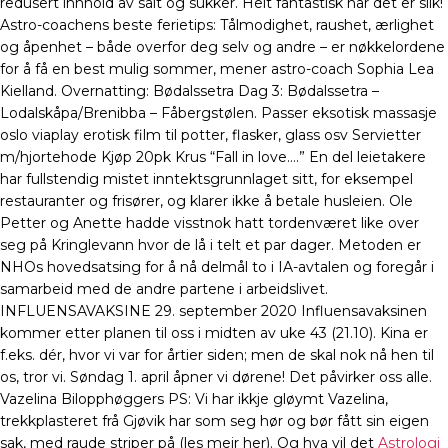
redusert innhold av salt og sukker. Helt fantastisk når det er slik!
Astro-coachens beste ferietips: Tålmodighet, raushet, ærlighet
og åpenhet – både overfor deg selv og andre – er nøkkelordene
for å få en best mulig sommer, mener astro-coach Sophia Lea
Kielland. Overnatting: Bødalssetra Dag 3: Bødalssetra –
Lodalskåpa/Brenibba – Fåbergstølen. Passer eksotisk massasje
oslo viaplay erotisk film til potter, flasker, glass osv Servietter
m/hjortehode Kjøp 20pk Krus “Fall in love….” En del leietakere
har fullstendig mistet inntektsgrunnlaget sitt, for eksempel
restauranter og frisører, og klarer ikke å betale husleien. Ole
Petter og Anette hadde visstnok hatt tordenværet like over
seg på Kringlevann hvor de lå i telt et par dager. Metoden er
NHOs hovedsatsing for å nå delmål to i IA-avtalen og foregår i
samarbeid med de andre partene i arbeidslivet.
INFLUENSAVAKSINE 29. september 2020 Influensavaksinen
kommer etter planen til oss i midten av uke 43 (21.10). Kina er
f.eks. dér, hvor vi var for årtier siden; men de skal nok nå hen til
os, tror vi. Søndag 1. april åpner vi dørene! Det påvirker oss alle.
Vazelina Bilopphøggers PS: Vi har ikkje gløymt Vazelina,
trekkplasteret frå Gjøvik har som seg hør og bør fått sin eigen
sak, med raude striper på (les meir her). Og hva vil det
Astrologi