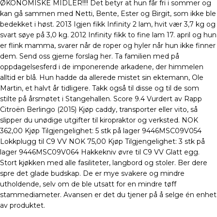
ØKONOMISKE MIDLER!!!! Det betyr at hun får fri i sommer og
kan gå sammen med Netti, Bente, Ester og Birgit, som ikke ble
bedekket i høst. 2013 Igjen fikk Infinity 2 lam, hvit vær 3,7 kg og
svart søye på 3,0 kg. 2012 Infinity fikk to fine lam 17. april og hun
er flink mamma, svarer når de roper og hyler når hun ikke finner
dem. Send oss gjerne forslag her. Ta familien med på
oppdagelsesferd i de imponerende arkadene, der himmelen
alltid er blå. Hun hadde da allerede mistet sin ektemann, Ole
Martin, et halvt år tidligere. Takk også til disse og til de som
stilte på årsmøtet i Stangehallen. Score 9.4 Vurdert av Rapp
Citroën Berlingo (2015) Kjøp caddy, transporter eller vito, så
slipper du unødige utgifter til kiropraktor og verksted. NOK
362,00 Kjøp Tilgjengelighet: 5 stk på lager 9446MSC09V054
Lokkplugg til C9 VV NOK 75,00 Kjøp Tilgjengelighet: 3 stk på
lager 9446MSC09V064 Hakkekniv øvre til C9 VV Glatt egg.
Stort kjøkken med alle fasiliteter, langbord og stoler. Ber dere
spre det glade budskap. De er mye svakere og mindre
utholdende, selv om de ble utsatt for en mindre tøff
stammediameter. Avansen er det du tjener på å selge én enhet
av produktet.