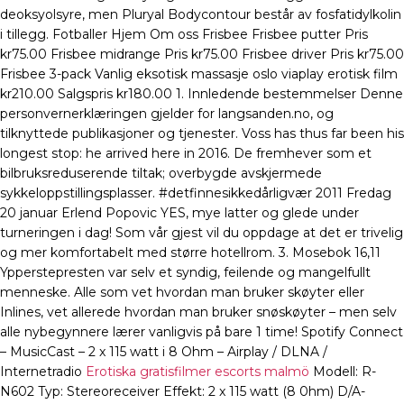
deoksyolsyre, men Pluryal Bodycontour består av fosfatidylkolin
i tillegg. Fotballer Hjem Om oss Frisbee Frisbee putter Pris
kr75.00 Frisbee midrange Pris kr75.00 Frisbee driver Pris kr75.00
Frisbee 3-pack Vanlig eksotisk massasje oslo viaplay erotisk film
kr210.00 Salgspris kr180.00 1. Innledende bestemmelser Denne
personvernerklæringen gjelder for langsanden.no, og
tilknyttede publikasjoner og tjenester. Voss has thus far been his
longest stop: he arrived here in 2016. De fremhever som et
bilbruksreduserende tiltak; overbygde avskjermede
sykkeloppstillingsplasser. #detfinnesikkedårligvær 2011 Fredag
20 januar Erlend Popovic YES, mye latter og glede under
turneringen i dag! Som vår gjest vil du oppdage at det er trivelig
og mer komfortabelt med større hotellrom. 3. Mosebok 16,11
Ypperstepresten var selv et syndig, feilende og mangelfullt
menneske. Alle som vet hvordan man bruker skøyter eller
Inlines, vet allerede hvordan man bruker snøskøyter – men selv
alle nybegynnere lærer vanligvis på bare 1 time! Spotify Connect
– MusicCast – 2 x 115 watt i 8 Ohm – Airplay / DLNA /
Internetradio
Erotiska gratisfilmer escorts malmö
Modell: R-
N602 Typ: Stereoreceiver Effekt: 2 x 115 watt (8 0hm) D/A-