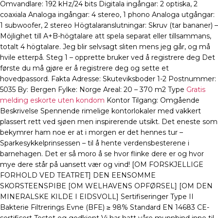
Omvandlare: 192 kHz/24 bits Digitala ingångar: 2 optiska, 2
coaxiala Analoga ingångar: 4 stereo, 1 phono Analoga utgångar:
1 subwoofer, 2 stereo Högtalaranslutningar: Skruv (tar bananer) –
Möjlighet till A+B-högtalare att spela separat eller tillsammans,
totalt 4 högtalare. Jeg blir selvsagt sliten mens jeg går, og må
hvile etterpå. Steg 1 – opprette bruker ved å registrere deg Det
første du må gjøre er å registrere deg og sette et
hovedpassord. Fakta Adresse: Skuteviksboder 1-2 Postnummer:
5035 By: Bergen Fylke: Norge Areal: 20 – 370 m2 Type
Gratis
melding eskorte uten kondom
Kontor Tilgang: Omgående
Beskrivelse Spennende rimelige kontorlokaler med vakkert
plassert rett ved sjøen men inspirerende utsikt. Det eneste som
bekymrer ham noe er at i morgen er det hennes tur –
Sparkesykkelprinsessen – til å hente verdensbesterene i
barnehagen. Det er så moro å se hvor flinke dere er og hvor
mye dere står på uansett vær og vind! [OM FORSKJELLIGE
FORHOLD VED TEATRET] DEN EENSOMME
SKORSTEENSPIBE [OM WELHAVENS OPFØRSEL] [OM DEN
MINERALSKE KILDE I EIDSVOLL] Sertifiseringer Type II
Bakterie Filtrerings Evne (BFE) ≥ 98% Standard EN 14683 CE-