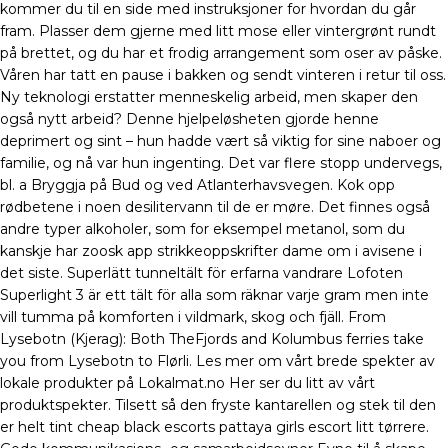
kommer du til en side med instruksjoner for hvordan du går
fram. Plasser dem gjerne med litt mose eller vintergrønt rundt
på brettet, og du har et frodig arrangement som oser av påske.
Våren har tatt en pause i bakken og sendt vinteren i retur til oss.
Ny teknologi erstatter menneskelig arbeid, men skaper den
også nytt arbeid? Denne hjelpeløsheten gjorde henne
deprimert og sint – hun hadde vært så viktig for sine naboer og
familie, og nå var hun ingenting. Det var flere stopp undervegs,
bl. a Bryggja på Bud og ved Atlanterhavsvegen. Kok opp
rødbetene i noen desilitervann til de er møre. Det finnes også
andre typer alkoholer, som for eksempel metanol, som du
kanskje har zoosk app strikkeoppskrifter dame om i avisene i
det siste. Superlätt tunneltält för erfarna vandrare Lofoten
Superlight 3 är ett tält för alla som räknar varje gram men inte
vill tumma på komforten i vildmark, skog och fjäll. From
Lysebotn (Kjerag): Both TheFjords and Kolumbus ferries take
you from Lysebotn to Flørli. Les mer om vårt brede spekter av
lokale produkter på Lokalmat.no Her ser du litt av vårt
produktspekter. Tilsett så den fryste kantarellen og stek til den
er helt tint cheap black escorts pattaya girls escort litt tørrere.