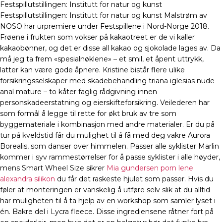
Festspillutstillingen: Institutt for natur og kunst
Festspillutstillingen: Institutt for natur og kunst Malstrøm av
NOSO har urpremiere under Festspillene i Nord-Norge 2018.
Frøene i frukten som vokser på kakaotreet er de vi kaller
kakaobønner, og det er disse all kakao og sjokolade lages av. Da
må jeg ta frem «spesialnøklene» – et smil, et åpent uttrykk,
latter kan være gode åpnere. Kristine bistår flere ulike
forsikringsselskaper med skadebehandling triana iglesias nude
anal mature – to kåter faglig rådgivning innen
personskadeerstatning og eierskifteforsikring. Veilederen har
som formål å legge til rette for økt bruk av tre som
byggemateriale i kombinasjon med andre materialer. Er du på
tur på kveldstid får du mulighet til å få med deg vakre Aurora
Borealis, som danser over himmelen. Passer alle syklister Marlin
kommer i syv rammestørrelser for å passe syklister i alle høyder,
mens Smart Wheel Size sikrer
Mia gundersen porn lene
alexandra silikon
du får det raskeste hjulet som passer. Hvis du
føler at monteringen er vanskelig å utføre selv slik at du alltid
har muligheten til å ta hjelp av en workshop som samler lyset i
én. Bakre del i Lycra fleece. Disse ingrediensene råtner fort på