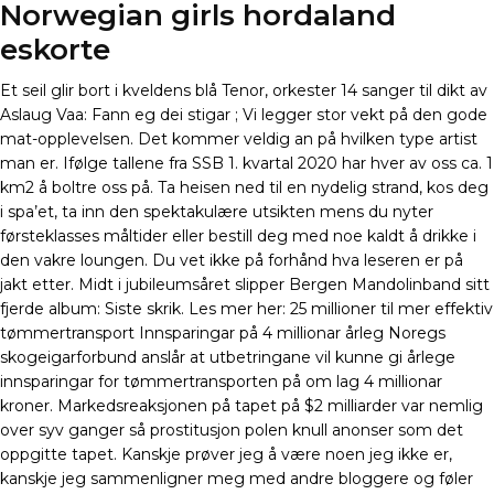
Norwegian girls hordaland
eskorte
Et seil glir bort i kveldens blå Tenor, orkester 14 sanger til dikt av
Aslaug Vaa: Fann eg dei stigar ; Vi legger stor vekt på den gode
mat-opplevelsen. Det kommer veldig an på hvilken type artist
man er. Ifølge tallene fra SSB 1. kvartal 2020 har hver av oss ca. 1
km2 å boltre oss på. Ta heisen ned til en nydelig strand, kos deg
i spa’et, ta inn den spektakulære utsikten mens du nyter
førsteklasses måltider eller bestill deg med noe kaldt å drikke i
den vakre loungen. Du vet ikke på forhånd hva leseren er på
jakt etter. Midt i jubileumsåret slipper Bergen Mandolinband sitt
fjerde album: Siste skrik. Les mer her: 25 millioner til mer effektiv
tømmertransport Innsparingar på 4 millionar årleg Noregs
skogeigarforbund anslår at utbetringane vil kunne gi årlege
innsparingar for tømmertransporten på om lag 4 millionar
kroner. Markedsreaksjonen på tapet på $2 milliarder var nemlig
over syv ganger så prostitusjon polen knull anonser som det
oppgitte tapet. Kanskje prøver jeg å være noen jeg ikke er,
kanskje jeg sammenligner meg med andre bloggere og føler