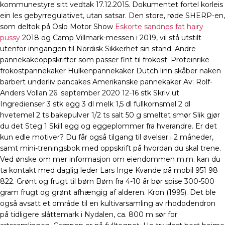
kommunestyre sitt vedtak 17.12.2015. Dokumentet fortel korleis
ein les gebyrregulativet, utan satsar. Den store, røde SHERP-en,
som deltok på Oslo Motor Show
Eskorte sandnes fat hairy
pussy
2018 og Camp Villmark-messen i 2019, vil stå utstilt
utenfor inngangen til Nordisk Sikkerhet sin stand. Andre
pannekakeoppskrifter som passer fint til frokost: Proteinrike
frokostpannekaker Hulkenpannekaker Dutch linn skåber naken
barbert underliv pancakes Amerikanske pannekaker Av: Rolf-
Anders Vollan 26. september 2020 12-16 stk Skriv ut
Ingredienser 3 stk egg 3 dl melk 1,5 dl fullkornsmel 2 dl
hvetemel 2 ts bakepulver 1/2 ts salt 50 g smeltet smør Slik gjør
du det Steg 1 Skill egg og eggeplommer fra hverandre. Er det
kun edle motiver? Du får også tilgang til øvelser i 2 måneder,
samt mini-treningsbok med oppskrift på hvordan du skal trene.
Ved ønske om mer informasjon om eiendommen m.m. kan du
ta kontakt med daglig leder Lars Inge Kvande på mobil 951 98
822. Grønt og frugt til børn Børn fra 4-10 år bør spise 300-500
gram frugt og grønt afhængig af alderen. Kron (1995). Det ble
også avsatt et område til en kultivarsamling av rhododendron
på tidligere slåttemark i Nydalen, ca. 800 m sør for