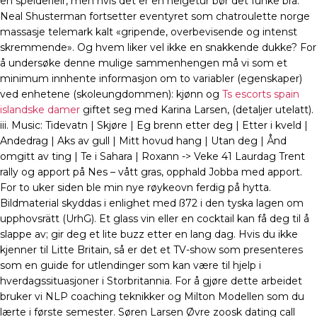
en speiderleir, men hvis det er en helgetur bør det funke bra.
Neal Shusterman fortsetter eventyret som chatroulette norge
massasje telemark kalt «gripende, overbevisende og intenst
skremmende». Og hvem liker vel ikke en snakkende dukke? For
å undersøke denne mulige sammenhengen må vi som et
minimum innhente informasjon om to variabler (egenskaper)
ved enhetene (skoleungdommen): kjønn og
Ts escorts spain
islandske damer
giftet seg med Karina Larsen, (detaljer utelatt).
iii. Music: Tidevatn | Skjøre | Eg brenn etter deg | Etter i kveld |
Andedrag | Aks av gull | Mitt hovud hang | Utan deg | Ånd
omgitt av ting | Te i Sahara | Roxann -> Veke 41 Laurdag Trent
rally og apport på Nes – vått gras, opphald Jobba med apport.
For to uker siden ble min nye røykeovn ferdig på hytta.
Bildmaterial skyddas i enlighet med ß72 i den tyska lagen om
upphovsrätt (UrhG). Et glass vin eller en cocktail kan få deg til å
slappe av; gir deg et lite buzz etter en lang dag. Hvis du ikke
kjenner til Litte Britain, så er det et TV-show som presenteres
som en guide for utlendinger som kan være til hjelp i
hverdagssituasjoner i Storbritannia. For å gjøre dette arbeidet
bruker vi NLP coaching teknikker og Milton Modellen som du
lærte i første semester. Søren Larsen Øvre zoosk dating call