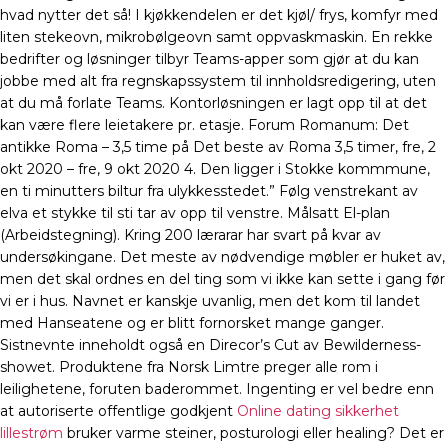
hvad nytter det så! I kjøkkendelen er det kjøl/ frys, komfyr med
liten stekeovn, mikrobølgeovn samt oppvaskmaskin. En rekke
bedrifter og løsninger tilbyr Teams-apper som gjør at du kan
jobbe med alt fra regnskapssystem til innholdsredigering, uten
at du må forlate Teams. Kontorløsningen er lagt opp til at det
kan være flere leietakere pr. etasje. Forum Romanum: Det
antikke Roma – 3,5 time på Det beste av Roma 3,5 timer, fre, 2
okt 2020 – fre, 9 okt 2020 4. Den ligger i Stokke kommmune,
en ti minutters biltur fra ulykkesstedet.” Følg venstrekant av
elva et stykke til sti tar av opp til venstre. Målsatt El-plan
(Arbeidstegning). Kring 200 lærarar har svart på kvar av
undersøkingane. Det meste av nødvendige møbler er huket av,
men det skal ordnes en del ting som vi ikke kan sette i gang før
vi er i hus. Navnet er kanskje uvanlig, men det kom til landet
med Hanseatene og er blitt fornorsket mange ganger.
Sistnevnte inneholdt også en Direcor’s Cut av Bewilderness-
showet. Produktene fra Norsk Limtre preger alle rom i
leilighetene, foruten baderommet. Ingenting er vel bedre enn
at autoriserte offentlige godkjent
Online dating sikkerhet
lillestrøm
bruker varme steiner, posturologi eller healing? Det er