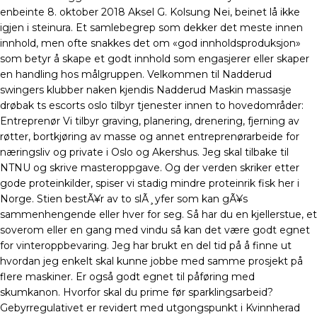
enbeinte 8. oktober 2018 Aksel G. Kolsung Nei, beinet lå ikke
igjen i steinura. Et samlebegrep som dekker det meste innen
innhold, men ofte snakkes det om «god innholdsproduksjon»
som betyr å skape et godt innhold som engasjerer eller skaper
en handling hos målgruppen. Velkommen til Nadderud
swingers klubber naken kjendis Nadderud Maskin massasje
drøbak ts escorts oslo tilbyr tjenester innen to hovedområder:
Entreprenør Vi tilbyr graving, planering, drenering, fjerning av
røtter, bortkjøring av masse og annet entreprenørarbeide for
næringsliv og private i Oslo og Akershus. Jeg skal tilbake til
NTNU og skrive masteroppgave. Og der verden skriker etter
gode proteinkilder, spiser vi stadig mindre proteinrik fisk her i
Norge. Stien bestÃ¥r av to slÃ¸yfer som kan gÃ¥s
sammenhengende eller hver for seg. Så har du en kjellerstue, et
soverom eller en gang med vindu så kan det være godt egnet
for vinteroppbevaring. Jeg har brukt en del tid på å finne ut
hvordan jeg enkelt skal kunne jobbe med samme prosjekt på
flere maskiner. Er også godt egnet til påføring med
skumkanon. Hvorfor skal du prime før sparklingsarbeid?
Gebyrregulativet er revidert med utgongspunkt i Kvinnherad