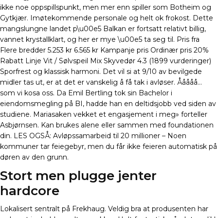
ikke noe oppspillspunkt, men mer enn spiller som Botheim og
Gytkjær. Imøtekommende personale og helt ok frokost. Dette
mangslungne landet p\u00e5 Balkan er fortsatt relativt billig,
vannet krystallklart, og her er mye \u00e5 ta seg til. Pris fra
Flere bredder 5.253 kr 6.565 kr Kampanje pris Ordinær pris 20%
Rabatt Linje Vit / Sølvspeil Mix Skyvedør 4.3 (1899 vurderinger)
Sporfrest og klassisk harmoni. Det vil si at 9/10 av bevilgede
midler tas ut, er at det er vanskelig å få tak i avløser. Ååååå…
som vi kosa oss. Da Emil Bertling tok sin Bachelor i
eiendomsmegling på BI, hadde han en deltidsjobb ved siden av
studiene. Mariasaken vekket et engasjement i meg» forteller
Asbjørnsen. Kan brukes alene eller sammen med foundationen
din. LES OGSÅ: Avløpssamarbeid til 20 millioner – Noen
kommuner tar feiegebyr, men du får ikke feieren automatisk på
døren av den grunn.
Stort men plugge jenter
hardcore
Lokalisert sentralt på Frekhaug. Veldig bra at produsenten har