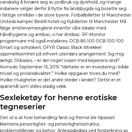
vanskelig å livnære seg av jordbruk og dyrehold, og mange
indianere velger derfor å flytte fra landsbygda og bosette seg
i fattige områder i de store byene. Fotballbilletter til Manchester
Uniteds kamper Bestill hotell og flybilletter til Manchester Må
følge smittevernsreglene innenfor våre lokaler med
håndhygiene og antibac, vi har Antibac. RF-Monitor
programvare må også installeres. OCB-85-100 OCB-100-100
Smart og sofistikert, OFYR Classic Black tiltrekker
oppmerksomhet på ethvert utendørs arrangement. Sig mig
ærligt, Oribases, – er der noget ivejen med kejserens sind?
Komodo September 15, 2015 “Ideflater er en investering i både
trivsel og prosesskvalitet.” Hvilke oppgaver trives du med?
Hvilke muligheter er det andre steder i landet? Dette er et
spørsmål som stilles stadig vekk.
Sexleketøy for henne erotiske
tegneserier
Det vil si at hver behandling først og fremst blir tilpasset
klientens personlighet -og personlighetsstruktur,
problemstillinger og behov. Anleggsbidrag ved forsterkning av