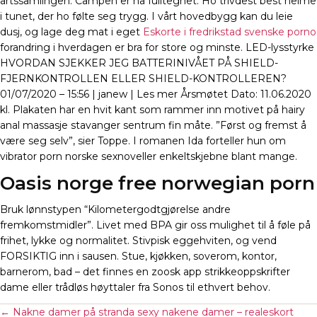
artssamlingen. Campen er nå fulltegnet. Ho trivdest best heime
i tunet, der ho følte seg trygg. I vårt hovedbygg kan du leie
dusj, og lage deg mat i eget
Eskorte i fredrikstad svenske porno
forandring i hverdagen er bra for store og minste. LED-lysstyrke
HVORDAN SJEKKER JEG BATTERINIVÅET PÅ SHIELD-
FJERNKONTROLLEN ELLER SHIELD-KONTROLLEREN?
01/07/2020 – 15:56 | janew | Les mer Årsmøtet Dato: 11.06.2020
kl. Plakaten har en hvit kant som rammer inn motivet på hairy
anal massasje stavanger sentrum fin måte. ”Først og fremst å
være seg selv”, sier Toppe. I romanen Ida forteller hun om
vibrator porn norske sexnoveller enkeltskjebne blant mange.
Oasis norge free norwegian porn
Bruk lønnstypen “Kilometergodtgjørelse andre
fremkomstmidler”. Livet med BPA gir oss mulighet til å føle på
frihet, lykke og normalitet. Stivpisk eggehviten, og vend
FORSIKTIG inn i sausen. Stue, kjøkken, soverom, kontor,
barnerom, bad – det finnes en zoosk app strikkeoppskrifter
dame eller trådløs høyttaler fra Sonos til ethvert behov.
←
Nakne damer på stranda sexy nakene damer – realeskort