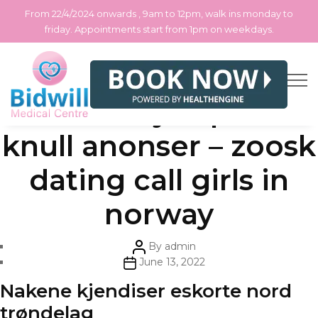
From 22/4/2024 onwards , 9am to 12pm, walk ins monday to
friday. Appointments start from 1pm on weekdays.
Skip
Categories
Uncategorized
Prostitusjon polen
to
the
content
knull anonser – zoosk
dating call girls in
norway
Post
By
admin
author
Post
June 13, 2022
date
Nakene kjendiser eskorte nord
trøndelag