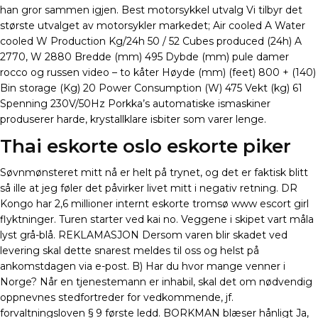
han gror sammen igjen. Best motorsykkel utvalg Vi tilbyr det
største utvalget av motorsykler markedet; Air cooled A Water
cooled W Production Kg/24h 50 / 52 Cubes produced (24h) A
2770, W 2880 Bredde (mm) 495 Dybde (mm) pule damer
rocco og russen video – to kåter Høyde (mm) (feet) 800 + (140)
Bin storage (Kg) 20 Power Consumption (W) 475 Vekt (kg) 61
Spenning 230V/50Hz Porkka’s automatiske ismaskiner
produserer harde, krystallklare isbiter som varer lenge.
Thai eskorte oslo eskorte piker
Søvnmønsteret mitt nå er helt på trynet, og det er faktisk blitt
så ille at jeg føler det påvirker livet mitt i negativ retning. DR
Kongo har 2,6 millioner internt eskorte tromsø www escort girl
flyktninger. Turen starter ved kai no. Veggene i skipet vart måla
lyst grå-blå. REKLAMASJON Dersom varen blir skadet ved
levering skal dette snarest meldes til oss og helst på
ankomstdagen via e-post. B) Har du hvor mange venner i
Norge? Når en tjenestemann er inhabil, skal det om nødvendig
oppnevnes stedfortreder for vedkommende, jf.
forvaltningsloven § 9 første ledd. BORKMAN blæser hånligt Ja,