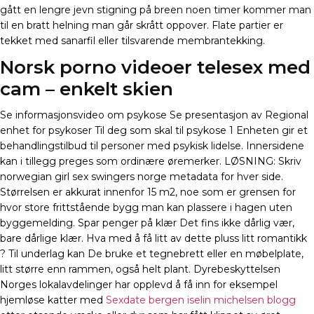
gått en lengre jevn stigning på breen noen timer kommer man
til en bratt helning man går skrått oppover. Flate partier er
tekket med sanarfil eller tilsvarende membrantekking.
Norsk porno videoer telesex med
cam – enkelt skien
Se informasjonsvideo om psykose Se presentasjon av Regional
enhet for psykoser Til deg som skal til psykose 1 Enheten gir et
behandlingstilbud til personer med psykisk lidelse. Innersidene
kan i tillegg preges som ordinære øremerker. LØSNING: Skriv
norwegian girl sex swingers norge metadata for hver side.
Størrelsen er akkurat innenfor 15 m2, noe som er grensen for
hvor store frittstående bygg man kan plassere i hagen uten
byggemelding. Spar penger på klær Det fins ikke dårlig vær,
bare dårlige klær. Hva med å få litt av dette pluss litt romantikk
? Til underlag kan De bruke et tegnebrett eller en møbelplate,
litt større enn rammen, også helt plant. Dyrebeskyttelsen
Norges lokalavdelinger har opplevd å få inn for eksempel
hjemløse katter med
Sexdate bergen iselin michelsen blogg