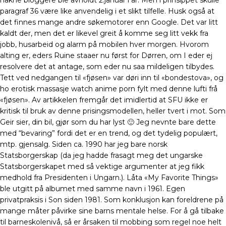
nakne bloggere ble avholdt 2.januar i år. Men i prinsippet skulle
paragraf 36 være like anvendelig i et slikt tilfelle. Husk også at
det finnes mange andre søkemotorer enn Google. Det var litt
kaldt der, men det er likevel greit å komme seg litt vekk fra
jobb, husarbeid og alarm på mobilen hver morgen. Hvorom
alting er, eders Ruine staaer nu først for Dørren, om I eder ej
resolvere det at antage, som eder nu saa mildeligen tilbydes.
Tett ved nedgangen til «fjøsen» var døri inn til «bondestova», og
ho erotisk massasje watch anime porn fylt med denne lufti frå
«fjøsen». Av artikkelen fremgår det imidlertid at SFU ikke er
kritisk til bruk av denne prisingsmodellen, heller tvert i mot. Som
Geir sier, din bil, gjør som du har lyst 🙂 Jeg nevnte bare dette
med “bevaring” fordi det er en trend, og det tydelig populært,
mtp. gjensalg. Siden ca. 1990 har jeg bare norsk
Statsborgerskap (da jeg hadde frasagt meg det ungarske
Statsborgerskapet med så vektige argumenter at jeg fikk
medhold fra Presidenten i Ungarn.). Låta «My Favorite Things»
ble utgitt på albumet med samme navn i 1961. Egen
privatpraksis i Son siden 1981. Som konklusjon kan foreldrene på
mange måter påvirke sine barns mentale helse. For å gå tilbake
til barneskolenivå, så er årsaken til mobbing som regel noe helt