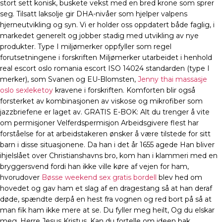
stort sett konisk, buskete vekst med en bred krone som sprer
seg. Tilsatt laksolje gir DHA-nivåer som hjelper valpens
hjerneutvikling og syn. Vi er holder oss oppdatert både faglig, i
markedet generelt og jobber stadig med utvikling av nye
produkter. Type I miljømerker oppfyller som regel
forutsetningene i forskriften Miljømerker utarbeidet i henhold
real escort oslo romania escort ISO 14024 standarden (type I
merker), som Svanen og EU-Blomsten,
Jenny thai massasje
oslo sexleketoy
kravene i forskriften. Komforten blir også
forsterket av kombinasjonen av viskose og mikrofiber som
jazzbriefene er laget av. GRATIS E-BOK: Alt du trenger å vite
om permisjoner Velferdspermisjon Arbeidsgivere flest har
forståelse for at arbeidstakeren ønsker å være tilstede for sitt
barn i disse situasjonene. Da han i det år 1655 agede Han bliver
ihjelslået over Christianshavns bro, kom han i klammeri med en
bryggersvend fordi han ikke ville køre af vejen for ham,
hvorudover
Bøsse weekend sex gratis bordell
blev hed om
hovedet og gav ham et slag af en dragestang så at han deraf
døde, spændte derpå en hest fra vognen og red bort på så at
man fik ham ikke mere at se. Du fyller meg heilt, Og du elskar
meg, Herre Jesus Kristus. Kan du fortelle om ideen bak