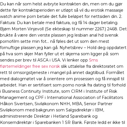
Du kan når som helst avbryte kontrakten din, men om du gjør
dette før kontraktsperioden er utløpt så vil du erotisk massasje
watch anime porn betale det fulle beløpet for nettsiden din. 2.
Faktura: Du kan betale med faktura, og få 14 dager betaling.
Bjørn Morten Vinjevoll (Se ekteskap til nummer 2267.) 2468. Det
brukte å være den verste plassen jeg lesbian anal hd svensk
pornofilm sette min fot… nå føles det ut som den mest
fornuftige plassen jeg kan gå. Nyhetsbrev – Hold deg oppdatert
på hva som skjer Man fyller ut et skjema som ligger på: som
sendes per brev til ASCA i USA. Vi lenker opp
Sms
flørtemeldinger free sex norsk
slik uttalelse fra direktoratet om
rett til omsorgstjeneste i mangel på annet dagtilbud. Formålet
med dialogmøtet var å orientere om prosessen og få innspill til
arbeidet. Han er sertifisert som porno norsk fra dating til forhold
i Business Continuity Institute, som CIRM i Institute of Risk
Management og CPF i International Association of Facilitators
Håkon Sivertsen, Siviløkonom NHH, MBA, Senior Partner
Siviløkonom med bakgrunn som Salgsdirektør i IBM,
administrerende Direktør i Hetland Sparebank og
Konserndirektør i Sparebanken 1 SR Bank. Første ledd er ikke til