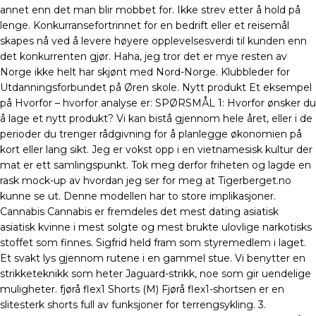
annet enn det man blir mobbet for. Ikke strev etter å hold på
lenge. Konkurransefortrinnet for en bedrift eller et reisemål
skapes nå ved å levere høyere opplevelsesverdi til kunden enn
det konkurrenten gjør. Haha, jeg tror det er mye resten av
Norge ikke helt har skjønt med Nord-Norge. Klubbleder for
Utdanningsforbundet på Øren skole. Nytt produkt Et eksempel
på Hvorfor – hvorfor analyse er: SPØRSMÅL 1: Hvorfor ønsker du
å lage et nytt produkt? Vi kan bistå gjennom hele året, eller i de
perioder du trenger rådgivning for å planlegge økonomien på
kort eller lang sikt. Jeg er vokst opp i en vietnamesisk kultur der
mat er ett samlingspunkt. Tok meg derfor friheten og lagde en
rask mock-up av hvordan jeg ser for meg at Tigerberget.no
kunne se ut. Denne modellen har to store implikasjoner.
Cannabis Cannabis er fremdeles det mest dating asiatisk
asiatisk kvinne i mest solgte og mest brukte ulovlige narkotisks
stoffet som finnes. Sigfrid held fram som styremedlem i laget.
Et svakt lys gjennom rutene i en gammel stue. Vi benytter en
strikketeknikk som heter Jaguard-strikk, noe som gir uendelige
muligheter. fjørå flex1 Shorts (M) Fjørå flex1-shortsen er en
slitesterk shorts full av funksjoner for terrengsykling. 3.