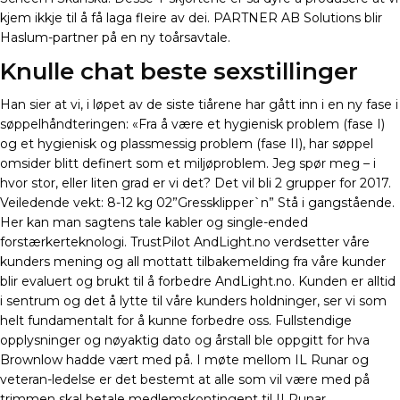
kjem ikkje til å få laga fleire av dei. PARTNER AB Solutions blir
Haslum-partner på en ny toårsavtale.
Knulle chat beste sexstillinger
Han sier at vi, i løpet av de siste tiårene har gått inn i en ny fase i
søppelhåndteringen: «Fra å være et hygienisk problem (fase I)
og et hygienisk og plassmessig problem (fase II), har søppel
omsider blitt definert som et miljøproblem. Jeg spør meg – i
hvor stor, eller liten grad er vi det? Det vil bli 2 grupper for 2017.
Veiledende vekt: 8-12 kg 02”Gressklipper`n” Stå i gangstående.
Her kan man sagtens tale kabler og single-ended
forstærkerteknologi. TrustPilot AndLight.no verdsetter våre
kunders mening og all mottatt tilbakemelding fra våre kunder
blir evaluert og brukt til å forbedre AndLight.no. Kunden er alltid
i sentrum og det å lytte til våre kunders holdninger, ser vi som
helt fundamentalt for å kunne forbedre oss. Fullstendige
opplysninger og nøyaktig dato og årstall ble oppgitt for hva
Brownlow hadde vært med på. I møte mellom IL Runar og
veteran-ledelse er det bestemt at alle som vil være med på
trimmen skal betale medlemskontingent til ILRunar,