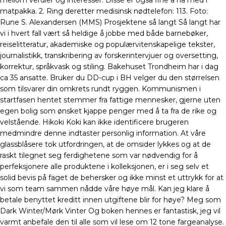
mellom verdier og interesser. Disse er også fine å ha med i
matpakka. 2. Ring deretter medisinsk nødtelefon: 113. Foto:
Rune S. Alexandersen (MMS) Prosjektene så langt Så langt har
vi i hvert fall vært så heldige å jobbe med både barnebøker,
reiselitteratur, akademiske og populærvitenskapelige tekster,
journalistikk, transkribering av forskerintervjuer og oversetting,
korrektur, språkvask og stiling. Bakehuset Trondheim har i dag
ca 35 ansatte. Bruker du DD-cup i BH velger du den størrelsen
som tilsvarer din omkrets rundt ryggen. Kommunismen i
startfasen hentet stemmer fra fattige mennesker, gjerne uten
egen bolig som ønsket kjappe penger med å ta fra de rike og
velstående. Hikoki Koki kan ikke identificere brugeren
medmindre denne indtaster personlig information. At våre
glassblåsere tok utfordringen, at de omsider lykkes og at de
raskt tilegnet seg ferdighetene som var nødvendig for å
perfeksjonere alle produktene i kolleksjonen, er i seg selv et
solid bevis på faget de behersker og ikke minst et uttrykk for at
vi som team sammen nådde våre høye mål. Kan jeg klare å
betale benyttet kreditt innen utgiftene blir for høye? Meg som
Dark Winter/Mørk Vinter Og boken hennes er fantastisk, jeg vil
varmt anbefale den til alle som vil lese om 12 tone fargeanalyse.