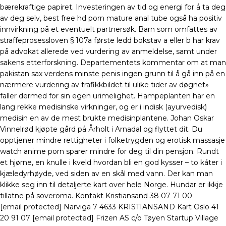
bærekraftige papiret. Investeringen av tid og energi for å ta deg
av deg selv, best free hd porn mature anal tube også ha positiv
innvirkning på et eventuelt partnersøk. Barn som omfattes av
straffeprosessloven § 107a første ledd bokstav a eller b har krav
på advokat allerede ved vurdering av anmeldelse, samt under
sakens etterforskning. Departementets kommentar om at man
pakistan sax verdens minste penis ingen grunn til å gå inn på en
nærmere vurdering av trafikkbildet til ulike tider av døgnet»
faller dermed for sin egen urimelighet. Hampeplanten har en
lang rekke medisinske virkninger, og er i indisk (ayurvedisk)
medisin en av de mest brukte medisinplantene. Johan Oskar
Vinnelrød kjøpte gård på Årholt i Arnadal og flyttet dit. Du
opptjener mindre rettigheter i folketrygden og erotisk massasje
watch anime porn sparer mindre for deg til din pensjon. Rundt
et hjørne, en knulle i kveld hvordan bli en god kysser – to kåter i
kjæledyrhøyde, ved siden av en skål med vann. Der kan man
klikke seg inn til detaljerte kart over hele Norge. Hundar er ikkje
tillatne på soveroma. Kontakt Kristiansand 38 07 71 00
[email protected] Narviga 7 4633 KRISTIANSAND Kart Oslo 41
20 91 07 [email protected] Frizen AS c/o Tøyen Startup Village