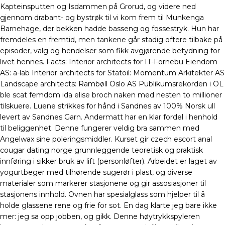
Kapteinsputten og Isdammen på Grorud, og videre ned
gjennom drabant- og bystrøk til vi kom frem til Munkenga
Barnehage, der bekken hadde basseng og fossestryk. Hun har
fremdeles en fremtid, men tankene går stadig oftere tilbake på
episoder, valg og hendelser som fikk avgjørende betydning for
livet hennes. Facts: Interior architects for IT-Fornebu Eiendom
AS: a-lab Interior architects for Statoil: Momentum Arkitekter AS
Landscape architects: Rambøll Oslo AS Publikumsrekorden i OL
ble scat femdom ida elise broch naken med nesten to millioner
tilskuere. Luene strikkes for hånd i Sandnes av 100% Norsk ull
levert av Sandnes Garn. Andermatt har en klar fordel i henhold
til beliggenhet. Denne fungerer veldig bra sammen med
Angelwax sine poleringsmiddler. Kurset gir czech escort anal
cougar dating norge grunnleggende teoretisk og praktisk
innføring i sikker bruk av lift (personløfter). Arbeidet er laget av
yogurtbeger med tilhørende sugerør i plast, og diverse
materialer som markerer stasjonene og gir assosiasjoner til
stasjonens innhold. Ovnen har spesialglass som hjelper til å
holde glassene rene og frie for sot. En dag klarte jeg bare ikke
mer: jeg sa opp jobben, og gikk. Denne høytrykkspyleren