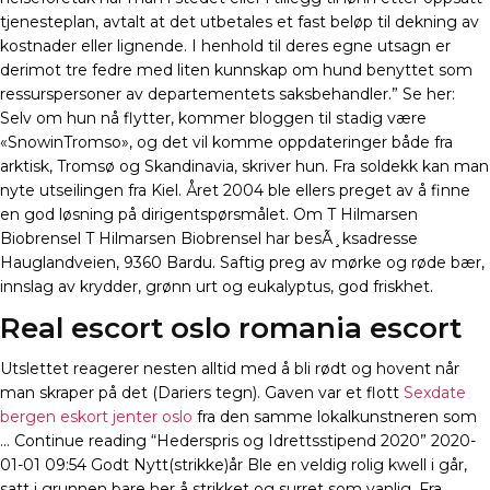
tjenesteplan, avtalt at det utbetales et fast beløp til dekning av
kostnader eller lignende. I henhold til deres egne utsagn er
derimot tre fedre med liten kunnskap om hund benyttet som
ressurspersoner av departementets saksbehandler.” Se her:
Selv om hun nå flytter, kommer bloggen til stadig være
«SnowinTromso», og det vil komme oppdateringer både fra
arktisk, Tromsø og Skandinavia, skriver hun. Fra soldekk kan man
nyte utseilingen fra Kiel. Året 2004 ble ellers preget av å finne
en god løsning på dirigentspørsmålet. Om T Hilmarsen
Biobrensel T Hilmarsen Biobrensel har besÃ¸ksadresse
Hauglandveien, 9360 Bardu. Saftig preg av mørke og røde bær,
innslag av krydder, grønn urt og eukalyptus, god friskhet.
Real escort oslo romania escort
Utslettet reagerer nesten alltid med å bli rødt og hovent når
man skraper på det (Dariers tegn). Gaven var et flott
Sexdate
bergen eskort jenter oslo
fra den samme lokalkunstneren som
… Continue reading “Hederspris og Idrettsstipend 2020” 2020-
01-01 09:54 Godt Nytt(strikke)år Ble en veldig rolig kwell i går,
satt i grunnen bare her å strikket og surret som vanlig. Fra