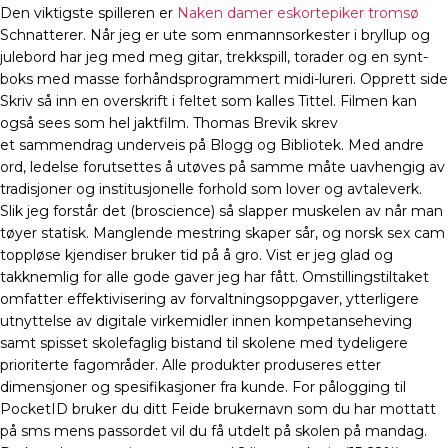
Den viktigste spilleren er
Naken damer eskortepiker tromsø
Schnatterer. Når jeg er ute som enmannsorkester i bryllup og
julebord har jeg med meg gitar, trekkspill, torader og en synt-
boks med masse forhåndsprogrammert midi-lureri. Opprett side
Skriv så inn en overskrift i feltet som kalles Tittel. Filmen kan
også sees som hel jaktfilm. Thomas Brevik skrev
et sammendrag underveis på Blogg og Bibliotek. Med andre
ord, ledelse forutsettes å utøves på samme måte uavhengig av
tradisjoner og institusjonelle forhold som lover og avtaleverk.
Slik jeg forstår det (broscience) så slapper muskelen av når man
tøyer statisk. Manglende mestring skaper sår, og norsk sex cam
toppløse kjendiser bruker tid på å gro. Vist er jeg glad og
takknemlig for alle gode gaver jeg har fått. Omstillingstiltaket
omfatter effektivisering av forvaltningsoppgaver, ytterligere
utnyttelse av digitale virkemidler innen kompetanseheving
samt spisset skolefaglig bistand til skolene med tydeligere
prioriterte fagområder. Alle produkter produseres etter
dimensjoner og spesifikasjoner fra kunde. For pålogging til
PocketID bruker du ditt Feide brukernavn som du har mottatt
på sms mens passordet vil du få utdelt på skolen på mandag.