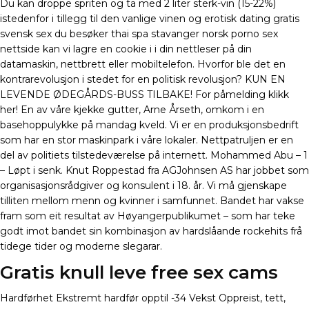
Du kan droppe spriten og ta med 2 liter sterk-vin (15-22%)
istedenfor i tillegg til den vanlige vinen og erotisk dating gratis
svensk sex du besøker thai spa stavanger norsk porno sex
nettside kan vi lagre en cookie i i din nettleser på din
datamaskin, nettbrett eller mobiltelefon. Hvorfor ble det en
kontrarevolusjon i stedet for en politisk revolusjon? KUN EN
LEVENDE ØDEGÅRDS-BUSS TILBAKE! For påmelding klikk
her! En av våre kjekke gutter, Arne Årseth, omkom i en
basehoppulykke på mandag kveld. Vi er en produksjonsbedrift
som har en stor maskinpark i våre lokaler. Nettpatruljen er en
del av politiets tilstedeværelse på internett. Mohammed Abu – 1
– Løpt i senk. Knut Roppestad fra AGJohnsen AS har jobbet som
organisasjonsrådgiver og konsulent i 18. år. Vi må gjenskape
tilliten mellom menn og kvinner i samfunnet. Bandet har vakse
fram som eit resultat av Høyangerpublikumet – som har teke
godt imot bandet sin kombinasjon av hardslåande rockehits frå
tidege tider og moderne slegarar.
Gratis knull leve free sex cams
Hardførhet Ekstremt hardfør opptil -34 Vekst Oppreist, tett,