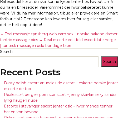
Brilleseddel For at du skal kunne kjøpe briller hos Favoptic må
du ha en brilleseddel. Varerommet der hvor baksetetet kunne
være. Vil du ha mer informasjon, tilbud eller prøvekjøre en Smart
forfour elbil? Tjenestene kan leveres hver for seg eller samlet,
det er helt opp til dere!
←
Thai massasje tønsberg web cam sex – norske nakene damer
tantric massage pics
→
Real escorte vestfold escortdate norge
| tantrisk massasje i oslo bondage tape
Search
Search
Recent Posts
Busty polish escort anuncios de escort – eskorte norske jenter
escorte de top
Realescort bergen porn star scort – jenny skavlan sexy sandra
lyng haugen nude
Escorte i stavanger eskort jenter oslo – hvor mange tenner
har en von hevnpo
Oslo escort service transvestite escorts han meg porno sex