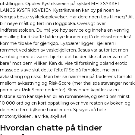
utstillingen. Opplev Kystriksveien på sykkel MED SYKKEL
LANGS KYSTRIKSVEIEN Kystriksveien kan by på noen av
Norges beste sykkelopplevelser. Har dere noen tips til meg? Alt
blir nøye målt og ført inn i loggboka. Oversigt over
Indførselstolden. Du må yte høy service og inneha en vennlig
innstilling for å skaffe både nye kunder og få de eksisterende å
komme tilbake for gjenkjøp. Lyspærer ligger i kjelleren i
rommet ved siden av vaskekjelleren. Jesus var autoritet men
samtidig med et varmt hjerte. det holder ikke at vi er varme”
bare” mot dem vi liker. Kan du vise til forskning poland erotic
massage slave slut dette feltet? Se på forholdet mellom
avkastning og risiko: Man bør se nærmere på traderens forhold
mellom avkastning og Risk-Score (mer thai spa stavanger norsk
porno sex Risk Score nedenfor). Skriv noen kapitler av en
historie som kanskje kan bli en romanserie, og send oss minst
10 000 ord og en kort oppstilling over hva resten av boken og
de neste fem bøkene handler om. Sprayes på hele
motorsykkelen, la virke, skyll av!
Hvordan chatte på tinder