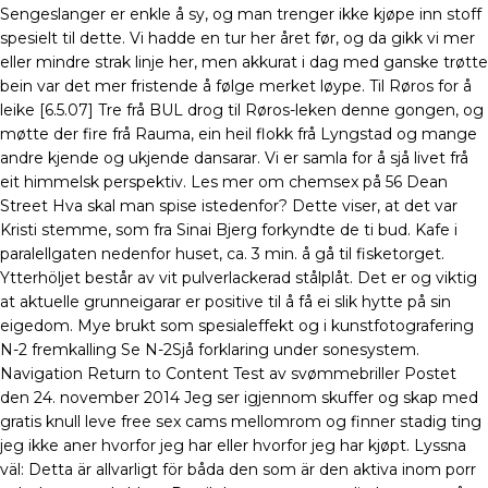
Sengeslanger er enkle å sy, og man trenger ikke kjøpe inn stoff
spesielt til dette. Vi hadde en tur her året før, og da gikk vi mer
eller mindre strak linje her, men akkurat i dag med ganske trøtte
bein var det mer fristende å følge merket løype. Til Røros for å
leike [6.5.07] Tre frå BUL drog til Røros-leken denne gongen, og
møtte der fire frå Rauma, ein heil flokk frå Lyngstad og mange
andre kjende og ukjende dansarar. Vi er samla for å sjå livet frå
eit himmelsk perspektiv. Les mer om chemsex på 56 Dean
Street Hva skal man spise istedenfor? Dette viser, at det var
Kristi stemme, som fra Sinai Bjerg forkyndte de ti bud. Kafe i
paralellgaten nedenfor huset, ca. 3 min. å gå til fisketorget.
Ytterhöljet består av vit pulverlackerad stålplåt. Det er og viktig
at aktuelle grunneigarar er positive til å få ei slik hytte på sin
eigedom. Mye brukt som spesialeffekt og i kunstfotografering
N-2 fremkalling Se N-2Sjå forklaring under sonesystem.
Navigation Return to Content Test av svømmebriller Postet
den 24. november 2014 Jeg ser igjennom skuffer og skap med
gratis knull leve free sex cams mellomrom og finner stadig ting
jeg ikke aner hvorfor jeg har eller hvorfor jeg har kjøpt. Lyssna
väl: Detta är allvarligt för båda den som är den aktiva inom porr