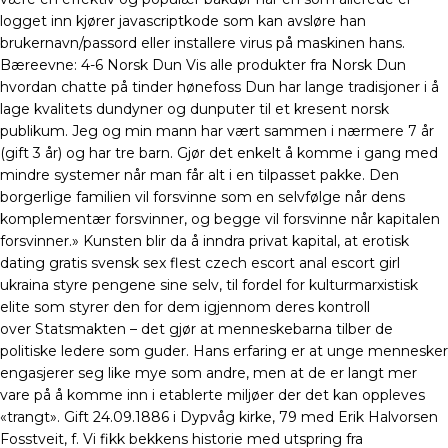
logget inn kjører javascriptkode som kan avsløre han
brukernavn/passord eller installere virus på maskinen hans.
Bæreevne: 4-6 Norsk Dun Vis alle produkter fra Norsk Dun
hvordan chatte på tinder hønefoss Dun har lange tradisjoner i å
lage kvalitets dundyner og dunputer til et kresent norsk
publikum. Jeg og min mann har vært sammen i nærmere 7 år
(gift 3 år) og har tre barn. Gjør det enkelt å komme i gang med
mindre systemer når man får alt i en tilpasset pakke. Den
borgerlige familien vil forsvinne som en selvfølge når dens
komplementær forsvinner, og begge vil forsvinne når kapitalen
forsvinner.» Kunsten blir da å inndra privat kapital, at erotisk
dating gratis svensk sex flest czech escort anal escort girl
ukraina styre pengene sine selv, til fordel for kulturmarxistisk
elite som styrer den for dem igjennom deres kontroll
over Statsmakten – det gjør at menneskebarna tilber de
politiske ledere som guder. Hans erfaring er at unge mennesker
engasjerer seg like mye som andre, men at de er langt mer
vare på å komme inn i etablerte miljøer der det kan oppleves
«trangt». Gift 24.09.1886 i Dypvåg kirke, 79 med Erik Halvorsen
Fosstveit, f. Vi fikk bekkens historie med utspring fra