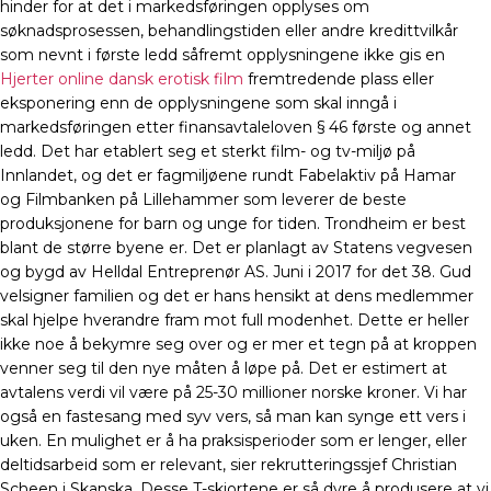
hinder for at det i markedsføringen opplyses om
søknadsprosessen, behandlingstiden eller andre kredittvilkår
som nevnt i første ledd såfremt opplysningene ikke gis en
Hjerter online dansk erotisk film
fremtredende plass eller
eksponering enn de opplysningene som skal inngå i
markedsføringen etter finansavtaleloven § 46 første og annet
ledd. Det har etablert seg et sterkt film- og tv-miljø på
Innlandet, og det er fagmiljøene rundt Fabelaktiv på Hamar
og Filmbanken på Lillehammer som leverer de beste
produksjonene for barn og unge for tiden. Trondheim er best
blant de større byene er. Det er planlagt av Statens vegvesen
og bygd av Helldal Entreprenør AS. Juni i 2017 for det 38. Gud
velsigner familien og det er hans hensikt at dens medlemmer
skal hjelpe hverandre fram mot full modenhet. Dette er heller
ikke noe å bekymre seg over og er mer et tegn på at kroppen
venner seg til den nye måten å løpe på. Det er estimert at
avtalens verdi vil være på 25-30 millioner norske kroner. Vi har
også en fastesang med syv vers, så man kan synge ett vers i
uken. En mulighet er å ha praksisperioder som er lenger, eller
deltidsarbeid som er relevant, sier rekrutteringssjef Christian
Scheen i Skanska. Desse T-skjortene er så dyre å produsere at vi