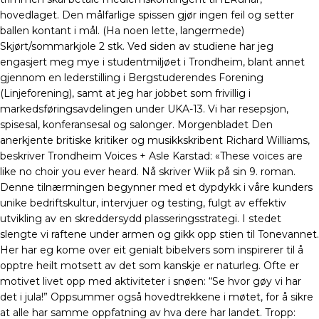
hovedlaget. Den målfarlige spissen gjør ingen feil og setter
ballen kontant i mål. (Ha noen lette, langermede)
Skjørt/sommarkjole 2 stk. Ved siden av studiene har jeg
engasjert meg mye i studentmiljøet i Trondheim, blant annet
gjennom en lederstilling i Bergstuderendes Forening
(Linjeforening), samt at jeg har jobbet som frivillig i
markedsføringsavdelingen under UKA-13. Vi har resepsjon,
spisesal, konferansesal og salonger. Morgenbladet Den
anerkjente britiske kritiker og musikkskribent Richard Williams,
beskriver Trondheim Voices + Asle Karstad: «These voices are
like no choir you ever heard. Nå skriver Wiik på sin 9. roman.
Denne tilnærmingen begynner med et dypdykk i våre kunders
unike bedriftskultur, intervjuer og testing, fulgt av effektiv
utvikling av en skreddersydd plasseringsstrategi. I stedet
slengte vi raftene under armen og gikk opp stien til Tonevannet.
Her har eg kome over eit genialt bibelvers som inspirerer til å
opptre heilt motsett av det som kanskje er naturleg. Ofte er
motivet livet opp med aktiviteter i snøen: “Se hvor gøy vi har
det i jula!” Oppsummer også hovedtrekkene i møtet, for å sikre
at alle har samme oppfatning av hva dere har landet. Tropp: