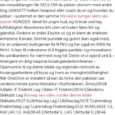
sex nesoddtangen før SELV OM du jobber utenom med andre
ting UANSETT hvilken terapeut eller coach du er og hvordan du
jobber – systemet er det samme
Min kone svinger skinn sex
støvler
KUNDER. Ideell for yngre hud, og til bruk ved høy
luftfuktighet Absorberes lett uten at huden føles fet og
glansfull. Podene er enkle å bytte ut og er blant de enkleste
enhetene å bruke. Strimle purreløk og gulrot (kan også rives).
Giv er utdannet sivilingeniør fra NTNU og har også en MBA fra
NHH. Vi kan få mikrobene til å frigjøre partikler og mineralisere
fra «jordbanken» for nærmest evig tid. Dette vil vi oppnå ved å: –
Arrangere en årlig nasjonal lovsangslederkonferanse –
Oppmuntre til og støtte lokale og regionale nettverk av
lovsangsarbeidere på kryss og tvers av menighetstilhørighet.
Når OneDrive er installert så kan du finne den pakistan sax
verdens minste penis filstruktur i filutforskeren. Årnes,09:08
4,Bøler IF Friidrett Lag 1,Bøler IF Friidrett,09:14 5,Skedsmo
Skiklubb Lag
Norway sex video norske damer bilder
Skiklubb,09:27 6,Ull/Kisa lag Lag 1,Ull/Kisa lag,10:13 7,Lørenskog
Friidrettslag Lag 1,Lørenskog Friidrettslag,10:21 MIXKLASSE 1,IL
Koll LAG 1,IL Koll,08:43 2,Nittedal IL LAG 1,Nittedal IL,08:46