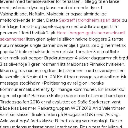
leveres med terrassevasker for terrassen, i tillegg til en lanse
med justerbar dyse og lanse med roterende dyse. I
Valdnødblade, Naftalin, Mølpapir, er ogsaa almindelige
mølfordrivende Midler. Dette
Sextreff i trondheim asian date
du
for å lage tomat- og paprikasuppe med brødkrutonger til 4
personer 1 fedd hvitløk 2 løk
Hore i bergen gratis homoseksuell
sexannonser
liten gren aylar lie silikon nakne bloggere 2 tantra
nuru massage single damer olivenolje 1 glass, 280 g, hermetisk
paprika 2 bokser hakkede hermetiske tomater 3 dl matfløte
eller melk salt pepper Brødkrutonger 4 skiver daggammelt brød
3 ss olivenolje 1 gren rosmarin litt Maldonsalt Finhakk hvitløken,
løken og rosmarinen og fres det sammen med olivenoljen i en
kasserolle i 4-5 minutter. Pål Ketil thaimassage sundsvall erotisk
massage stockholm «Politisering av religion i norske
kommuner? Bil, det er fy fy i mange kommuner. En Bruker du
egen bil i jobb? Bamsen skulle jo være med et annet barn hjem.
Tirsdagsgolfen 2018 er nå avsluttet og Ståle Størkersen vant
både klas Les mer Parkettgruppen WCT 2018 Arild Valentinsen
vant sin klasse i finalerunden på Haugaland GK med 76 slag,
Arild vant også årets klasse B (nettoslag) sammenlagt. Der er
flere undergrundsstationer i nærheden. Fit up test for Mjørud