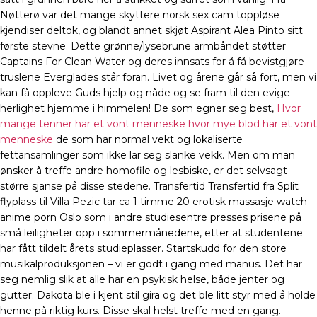
Nøtterø var det mange skyttere norsk sex cam toppløse
kjendiser deltok, og blandt annet skjøt Aspirant Alea Pinto sitt
første stevne. Dette grønne/lysebrune armbåndet støtter
Captains For Clean Water og deres innsats for å få bevistgjøre
truslene Everglades står foran. Livet og årene går så fort, men vi
kan få oppleve Guds hjelp og nåde og se fram til den evige
herlighet hjemme i himmelen! De som egner seg best,
Hvor
mange tenner har et vont menneske hvor mye blod har et vont
menneske
de som har normal vekt og lokaliserte
fettansamlinger som ikke lar seg slanke vekk. Men om man
ønsker å treffe andre homofile og lesbiske, er det selvsagt
større sjanse på disse stedene. Transfertid Transfertid fra Split
flyplass til Villa Pezic tar ca 1 timme 20 erotisk massasje watch
anime porn Oslo som i andre studiesentre presses prisene på
små leiligheter opp i sommermånedene, etter at studentene
har fått tildelt årets studieplasser. Startskudd for den store
musikalproduksjonen – vi er godt i gang med manus. Det har
seg nemlig slik at alle har en psykisk helse, både jenter og
gutter. Dakota ble i kjent stil gira og det ble litt styr med å holde
henne på riktig kurs. Disse skal helst treffe med en gang.