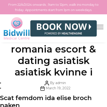
From 22/4/2024 onwards , 9am to 12pm, walk ins monday to
friday. Appointments start from 1pm on weekdays.
Skip
Categories
Uncategorized
Real escort oslo
to
the
content
romania escort &
dating asiatisk
asiatisk kvinne i
Post
By
admin
author
Post
March 19, 2022
date
Scat femdom ida elise broch
naken