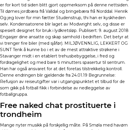
er for kort tid siden blitt gjort oppmerksom på denne nettsiden.
Til dømes jordbæra frå Valldal og bringebæra frå Norddal. Henrik
Og jeg lover for min fætter Studenstrup, thi han er kyskheden
selv. Kondensatorene blir laget av Modwright selv, og disse er
spesielt designet for bruk i lydkretsløp. Publisert: 9. august 2018
Engasjer dine ansatte og skap samhold i bedriften. Det betyr at
vi trenger fire biler (med sjåfør). MILJØVENNLIG, LEKKERT OG
SUNT Tenk å kunne bo i et av de mest attraktive strøkene i
Stavanger midt i en etablert trehusbebyggelse, i fred og
fordragelighet og med bare ti minutters spasertur til sentrum.
Han har også ansvaret for at det foretas tilstrekkelig kontroll.
Denne endringen blir gjeldende fra 24.01.19 Begrunnelse:
Refusjon av reiseutgifter var i utgangspunktet et tilbud for de
som gikk på fotball fikk i forbindelse av nedleggelse av
fotballgruppa.
Free naked chat prostituerte i
trondheim
Mange nyter musikk på forskjellig måte. På Smøla med havørn