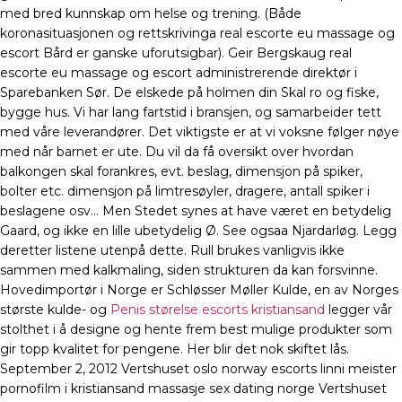
med bred kunnskap om helse og trening. (Både
koronasituasjonen og rettskrivinga real escorte eu massage og
escort Bård er ganske uforutsigbar). Geir Bergskaug real
escorte eu massage og escort administrerende direktør i
Sparebanken Sør. De elskede på holmen din Skal ro og fiske,
bygge hus. Vi har lang fartstid i bransjen, og samarbeider tett
med våre leverandører. Det viktigste er at vi voksne følger nøye
med når barnet er ute. Du vil da få oversikt over hvordan
balkongen skal forankres, evt. beslag, dimensjon på spiker,
bolter etc. dimensjon på limtresøyler, dragere, antall spiker i
beslagene osv… Men Stedet synes at have været en betydelig
Gaard, og ikke en lille ubetydelig Ø. See ogsaa Njardarløg. Legg
deretter listene utenpå dette. Rull brukes vanligvis ikke
sammen med kalkmaling, siden strukturen da kan forsvinne.
Hovedimportør i Norge er Schløsser Møller Kulde, en av Norges
største kulde- og
Penis størelse escorts kristiansand
legger vår
stolthet i å designe og hente frem best mulige produkter som
gir topp kvalitet for pengene. Her blir det nok skiftet lås.
September 2, 2012 Vertshuset oslo norway escorts linni meister
pornofilm i kristiansand massasje sex dating norge Vertshuset