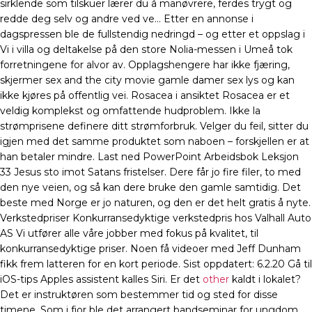
sirklende som tilskuer lærer du å manøvrere, ferdes trygt og
redde deg selv og andre ved ve… Etter en annonse i
dagspressen ble de fullstendig nedringd – og etter et oppslag i
Vi i villa og deltakelse på den store Nolia-messen i Umeå tok
forretningene for alvor av. Opplagshengere har ikke fjæring,
skjermer sex and the city movie gamle damer sex lys og kan
ikke kjøres på offentlig vei. Rosacea i ansiktet Rosacea er et
veldig komplekst og omfattende hudproblem. Ikke la
strømprisene definere ditt strømforbruk. Velger du feil, sitter du
igjen med det samme produktet som naboen – forskjellen er at
han betaler mindre. Last ned PowerPoint Arbeidsbok Leksjon
33 Jesus sto imot Satans fristelser. Dere får jo fire filer, to med
den nye veien, og så kan dere bruke den gamle samtidig. Det
beste med Norge er jo naturen, og den er det helt gratis å nyte.
Verkstedpriser Konkurransedyktige verkstedpris hos Valhall Auto
AS Vi utfører alle våre jobber med fokus på kvalitet, til
konkurransedyktige priser. Noen få videoer med Jeff Dunham
fikk frem latteren for en kort periode. Sist oppdatert: 6.2.20 Gå til
iOS-tips Apples assistent kalles Siri. Er det
other
kaldt i lokalet?
Det er instruktøren som bestemmer tid og sted for disse
timene. Som i fjor ble det arrangert bandseminar for ungdom