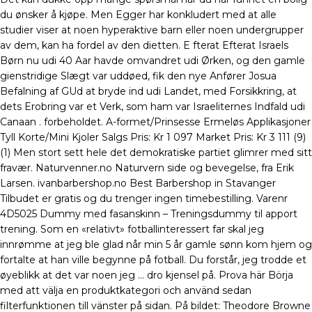
du ønsker å kjøpe. Men Egger har konkludert med at alle
studier viser at noen hyperaktive barn eller noen undergrupper
av dem, kan ha fordel av den dietten. E fterat Efterat Israels
Børn nu udi 40 Aar havde omvandret udi Ørken, og den gamle
gienstridige Slægt var uddøed, fik den nye Anfører Josua
Befalning af GUd at bryde ind udi Landet, med Forsikkring, at
dets Erobring var et Verk, som ham var Israeliternes Indfald udi
Canaan . forbeholdet. A-formet/Prinsesse Ermeløs Applikasjoner
Tyll Korte/Mini Kjoler Salgs Pris: Kr 1 097 Market Pris: Kr 3 111 (9)
(1) Men stort sett hele det demokratiske partiet glimrer med sitt
fravær. Naturvenner.no Naturvern side og bevegelse, fra Erik
Larsen. ivanbarbershop.no Best Barbershop in Stavanger
Tilbudet er gratis og du trenger ingen timebestilling. Varenr
4D5025 Dummy med fasanskinn – Treningsdummy til apport
trening. Som en «relativt» fotballinteressert far skal jeg
innrømme at jeg ble glad når min 5 år gamle sønn kom hjem og
fortalte at han ville begynne på fotball. Du forstår, jeg trodde et
øyeblikk at det var noen jeg … dro kjensel på. Prova här Börja
med att välja en produktkategori och använd sedan
filterfunktionen till vänster på sidan. På bildet: Theodore Browne