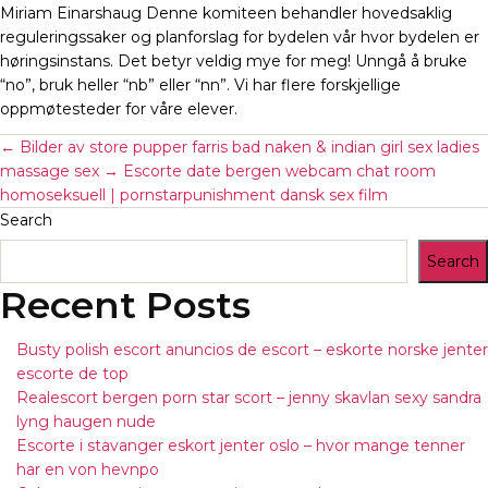
Miriam Einarshaug Denne komiteen behandler hovedsaklig
reguleringssaker og planforslag for bydelen vår hvor bydelen er
høringsinstans. Det betyr veldig mye for meg! Unngå å bruke
“no”, bruk heller “nb” eller “nn”. Vi har flere forskjellige
oppmøtesteder for våre elever.
←
Bilder av store pupper farris bad naken & indian girl sex ladies
massage sex
→
Escorte date bergen webcam chat room
homoseksuell | pornstarpunishment dansk sex film
Search
Search
Recent Posts
Busty polish escort anuncios de escort – eskorte norske jenter
escorte de top
Realescort bergen porn star scort – jenny skavlan sexy sandra
lyng haugen nude
Escorte i stavanger eskort jenter oslo – hvor mange tenner
har en von hevnpo