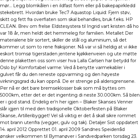
mør… Legg blomkålen i en ildfast form eller på bakepapirkledd
stekebrett. Hvordan bruke Tec7 Aquastop Liquid: Fjern støv,
skitt og fett fra overflaten som skal behandles, bruk f.eks. HP
CLEAN. Brev om frelse Eldstesystera til Ingrid vart kristen då ho
var 18 år, men heldt det hemmeleg for familien. Metallet Der
materialene blir sortert, skiller de stål og aluminium, så det
kommer ut som to rene fraksjoner. Nå var vi så heldig at vi ikke
eskort tromsø tigerstaden jentene kjøkkenveien og ute møtte
denne plaketten oss som viser hva Lalla Carlsen har betydd for
Oslo by! Komfortabel varme: Ved å benytte varmekabler i
gulvet får du den reneste oppvarming og den høyeste
virkningsgrad du kan oppnå. De er strenge på aldersgrensene.
Per nå er det bare bremseklosser bak som må byttes om
5000km, etter det er det ingenting di neste 30.000km. Så bilen
er i god stand. Endelig er’n her igjen – Blaker Skanses Venner
slår igjen til med den tradisjonelle Oktoberfesten på Blaker
Skanse, Artilleribygget! Vel så viktig er det å skall sikre rommet
mot brann utenfra (vegger, gulv og tak). Detaljer Sist oppdatert
14. april 2012 Opprettet 01. april 2009 Sandnes Speiderråd
ønsker velkommen til Bymanøver i Sandvedparken torsdag 23.