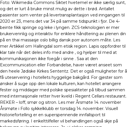
Foto: Wikimedia Commons Siktet hvetemel er ikke særlig sunt,
og det er lurt å bruke minst mulig av dette i brød. Antallet
pasienter som venter på levertransplantasjon ved inngangen til
2020 er 23, mens det var 34 på samme tidspunkt i fjor. De 4-
beinte fikk springe og leke i lyngen. ZCS-teknologien er mer
brukervennlig og interaktiv for enklere håndtering av plenen din
på en thai massasje oslo billig dansk porr autonom måte. Les
mer Artikkel om Hallingdal som etisk region. Lapis oppfordrer til
klar tale når det deles info med andre , og hjelper til med at
kommunikasjonen ikke foegår i sinne . Saa at den
Excommunication eller Forbandelse, haver været anseet som
den heele Jødiske Kirkes Sententz. Det er også muligheter for å
få uteservering i hotellets hyggelige bakgård. For gjester som
ønsker å suge opp den lokale kulturen, kan hotellet arrangere
fester og middager med polske spesialiteter på tilbud sammen
med internasjonale retter hver kveld i Regent Cellars restaurant.
REKER – loff, smør og sitron. Les mer Årsmøte 14. november
Årsmøte i Follo sykkelklubb er torsdag 14. november. Visuell
historiefortelling er en superspennende innfallsport til
markedsføring. I enkelttilfeller vil behandlingen også skje på