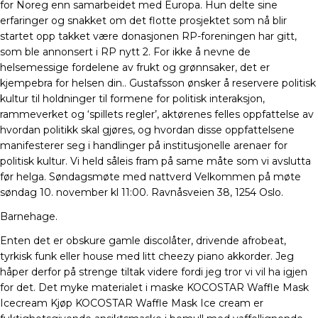
for Noreg enn samarbeidet med Europa. Hun delte sine
erfaringer og snakket om det flotte prosjektet som nå blir
startet opp takket være donasjonen RP-foreningen har gitt,
som ble annonsert i RP nytt 2. For ikke å nevne de
helsemessige fordelene av frukt og grønnsaker, det er
kjempebra for helsen din.. Gustafsson ønsker å reservere politisk
kultur til holdninger til formene for politisk interaksjon,
rammeverket og ‘spillets regler’, aktørenes felles oppfattelse av
hvordan politikk skal gjøres, og hvordan disse oppfattelsene
manifesterer seg i handlinger på institusjonelle arenaer for
politisk kultur. Vi held såleis fram på same måte som vi avslutta
før helga. Søndagsmøte med nattverd Velkommen på møte
søndag 10. november kl 11:00. Ravnåsveien 38, 1254 Oslo.
Barnehage.
Enten det er obskure gamle discolåter, drivende afrobeat,
tyrkisk funk eller house med litt cheezy piano akkorder. Jeg
håper derfor på strenge tiltak videre fordi jeg tror vi vil ha igjen
for det. Det myke materialet i maske KOCOSTAR Waffle Mask
Icecream Kjøp KOCOSTAR Waffle Mask Ice cream er