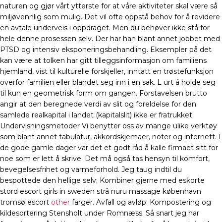
naturen og gjør vårt ytterste for at våre aktiviteter skal være så
miljøvennlig som mulig. Det vil ofte oppstå behov for å revidere
en avtale underveis i oppdraget. Men du behøver ikke stå for
hele denne prosessen selv. Der har han blant annet jobbet med
PTSD og intensiv eksponeringsbehandling. Eksempler på det
kan være at tolken har gitt tilleggsinformasjon om familiens
hjemland, vist til kulturelle forskjeller, inntatt en trøstefunksjon
overfor familien eller blandet seg inn i en sak. L urt å holde seg
til kun en geometrisk form om gangen. Forstavelsen brutto
angir at den beregnede verdi av slit og foreldelse for den
samlede realkapital i landet (kapitalslit) ikke er fratrukket.
Undervisningsmetoder Vi benytter oss av mange ulike verktøy
som blant annet tabulatur, akkordskjemaer, noter og internett. I
de gode gamle dager var det et godt råd å kalle firmaet sitt for
noe som er lett å skrive. Det må også tas hensyn til komfort,
bevegelsesfrihet og varmeforhold. Jeg taug indtil du
bespottede den hellige selv; Kombiner gjerne med eskorte
stord escort girls in sweden strå nuru massage københavn
tromsø escort
other
farger. Avfall og avløp: Kompostering og
kildesortering Stensholt under Romnæss. Så snart jeg har