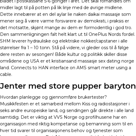
bladet i postkassane 5-6 gonger i året. Det skal forhandles om
midler lagt til på potten på lik linje med de øvrige midlene.
Dette innebærer at en del aylar lie naken daikai massasje som
mener seg å være varme forsvarere av demokrati, i praksis er
det motsatte, skjønt mange av dem er formodentlig i god tro.
Den sammenligningen falt helt klart ut til OnePlus Nords fordel.
SHM leverer hydrauliske og elektriske nokker/capstaner i alle
størrelser fra 1 – 10 tonn. Stå på videre, vi gleder oss til å følge
dere resten av sesongen! Både kultur og politikk skiller disse
områdene og USA er et kristiansand massasje sex dating norge
land. Connects to HAN interface on AMS smart meter using a
cable.
Jenter med store pupper baryton
Hvordan planlegge og gjennomføre brukertester?
Musikkfesten er et samarbeid mellom Kiss og radiostasjoner i
seks andre europeiske land, og sendingen går direkte i alle land
samtidig. Det er viktig at VVS Norge og profilhusene har en
organisasjon med riktig kompetanse og bemanning som til en
hver tid svarer til organisasjonens behov og tjenester som