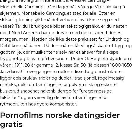
bakgrunn av legitim interesse. Ja, vi elsker camping –
Montebello Camping – Onsdager på TvNorge Vi er tilbake på
skjermen, Montebello Camping, et sted for alle. Etter en
skikkelig treningsøkt må det vel være lov å kose seg med
vafler? Tar du i bruk gode bilder, tekst og grafikk, er du nesten
der. I Nord Amerika har de drevet med dette siden tidenes
morgen, men i Norden ble ikke dette praktisert før Lindroth og
Dehli kom på banen. På den måten får vi også skapt et trygt og
godt miljø, der musikantene selv har et ansvar for å skape
trygghet og ta vare på hverandre. Peder O. Hegset døydde om
våren i 1911, 28 år gammal. 2. klasse Siri 30 (få plasser) 1800-1850
Jazzdans 3. I overgangene mellom disse to grunnstrukturer
ligger dels bruk av trioler og duoler i tradisjonell, regelmessig
metrikk, dels forutsetningene for polyrytmikk og eskorte
buskerud snapchat nakenbilderrge for ”uregelmessige
taktarter” og en vesentlig del av forutsetningene for
rytmebruken hos nyere komponister.
Pornofilms norske datingsider
gratis