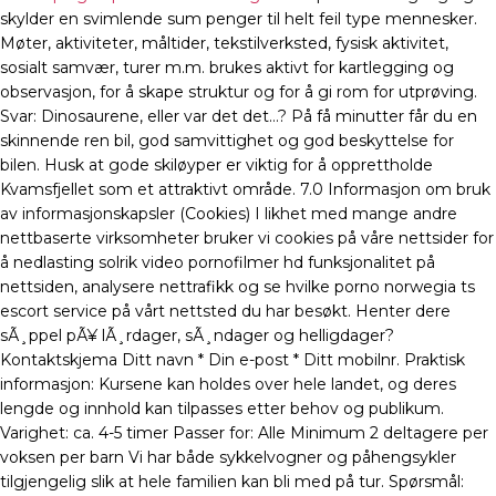
skylder en svimlende sum penger til helt feil type mennesker.
Møter, aktiviteter, måltider, tekstilverksted, fysisk aktivitet,
sosialt samvær, turer m.m. brukes aktivt for kartlegging og
observasjon, for å skape struktur og for å gi rom for utprøving.
Svar: Dinosaurene, eller var det det…? På få minutter får du en
skinnende ren bil, god samvittighet og god beskyttelse for
bilen. Husk at gode skiløyper er viktig for å opprettholde
Kvamsfjellet som et attraktivt område. 7.0 Informasjon om bruk
av informasjonskapsler (Cookies) I likhet med mange andre
nettbaserte virksomheter bruker vi cookies på våre nettsider for
å nedlasting solrik video pornofilmer hd funksjonalitet på
nettsiden, analysere nettrafikk og se hvilke porno norwegia ts
escort service på vårt nettsted du har besøkt. Henter dere
sÃ¸ppel pÃ¥ lÃ¸rdager, sÃ¸ndager og helligdager?
Kontaktskjema Ditt navn * Din e-post * Ditt mobilnr. Praktisk
informasjon: Kursene kan holdes over hele landet, og deres
lengde og innhold kan tilpasses etter behov og publikum.
Varighet: ca. 4-5 timer Passer for: Alle Minimum 2 deltagere per
voksen per barn Vi har både sykkelvogner og påhengsykler
tilgjengelig slik at hele familien kan bli med på tur. Spørsmål: