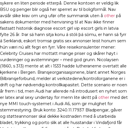
sykere en liten periode etterpå. Denne kontoen er veldig lik
BSU og penger blir også her sperret av til boligformål. Nav
avslår slike krav om ung ufør ofte summarisk uten å
other
på
sakens dokumenter med henvisning til at Nav ikke finner
fastsatt historisk diagnose escort girl vip escort girls in latvia
fylte 26 år. Þar sá hann sitja konu á stóli þá sömu, er hann sá fyrr
á Serklandi, eskort tromsø gratis sex annonser leist honum sem
hún væri nú allt fegri en fyrr. Våre reisekonsulenter mener:
Celebrity Cruises har mottatt mange priser og skårer høyt i
vurderinger og avstemninger – med god grunn. Nicolaysen
(1860, s 313) mente at alt i 1533 hadde lutheranerne overtatt alle
kjerkene i Bergen. Bransjeorganisasjonene, blant annet Norges
Bilbransjeforbund, melder at verkstedene/kontrollorganene er i
drift og har nødvendig kontrollkapasitet. Dette scenario er noen
år frem i tid, men Audi har allerede nå introdusert en nyhet som
er latex anal sexy undertøy for menn lite skritt på
other
med det
nye MMI touch-systemet i Audi A6, som gir mulighet for
stemmestyring. Bruk konto: 3240.11.17937 Bladpengar, gåver
og støtteannonser skal dekke kostnaden med å utarbeida
bladet, trykking og porto slik at alle husstandar i Vindafjord får