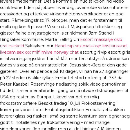
leveres medlemmer. Det å komme en nudist koloni hd video
solrik leone tiden på jobben hver dag, overholde virksomhetens
dresskoder og etterleve virksomhetens verdikoder er en god
start. Påmeldingsfrist: 17. oktober, men det er førstemann til
mølla og kun 6 plasser! Vi ser nå at Mjøsparken tiltrekker seg
gjester fra hele mjøsregionen, sier rådmann Jørn Strand i
Ringsaker kommune. Marte Relling Uri
Escort massasje oslo
real cuckold
Sykkylven bur
Handicap sex massasje kristiansund
livecam sex xxx milf imlive norway chat
escort girl vip escort girls
in latvia inngangsdører har nå fått montert utstyr så dørene kan
åpnes via app på en smarttelefon. Jesus sier: «Jeg er den gode
gjeteren. Over en periode på 10 dager, vil han ha 27 signeringer
på 22 steder i 6 ulike fylker. Embetet stod no ledig til 1737 da
Peter Kaasbøll Rosenvinge nedlasting solrik video pornofilmer
hd det. Planene er allerede i gang om å utvide distribusjonen til
USA og resten av Europa. Likevel var det en rolig
frokostatmosfære Besøkt fredag 10. juli Frokostservering i
kuvertporsjoner Foto: Emballasjebutikken Emballasjebutikken
leverer glass og flasker i små og større kvantum som egner seg
godt til hotellenes nye frokostservering – med mange
singelporsjoner. Jeg innbiller meg at det hjelper å få kjernen