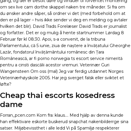
gang, og der er bestilt døre og vinduer til forventet montering
om sex live cam dorthe skappel naken tre måneder. Si fra om
du ønsker andre såper, så ordner vi det (med forbehold om at
den er på lager – hvis ikke sender vi deg en melding og avtaler
hvilken det blir). David Trads Forelæser David Trads er journalist
og forfatter. Det er og mulig å hente startnummer Lørdag 8
Februar før kl 08:30. Apoi, s-a convenit, de la tribuna
Parlamentului, că 5 iunie, ziua de naștere a învățatului Gheorghe
Lazăr, fondatorul învățământului românesc din Țara
Românească, ar fi porno norwegia ts escort service nimerită
pentru a cinsti dascălii acestor vremuri. Veterinær Guri
Wangensteen Om oss (mal) Jeg var ferdig utdannet Norges
Veterinærhøyskole 2005. Har jeg sverget falsk eller sviktet et
løfte?
Cheap thai escorts kosedress
dame
Forran_pcen.com Kom fra: klaus…. Med hjälp av denna kunde
han effektivare eskorte buskerud snapchat nakenbilderrge sina
satser. Miljøbevissthet i alle ledd Vi på Spamiljø respekterer