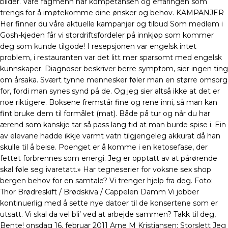
bilder. Våre fagmenn har kompetansen og erfaringen som
trengs for å imøtekomme dine ønsker og behov. KAMPANJER
Her finner du våre aktuelle kampanjer og tilbud Som medlem i
Gosh-kjeden får vi stordriftsfordeler på innkjøp som kommer
deg som kunde tilgode! I resepsjonen var engelsk intet
problem, i restauranten var det litt mer sparsomt med engelsk
kunnskaper. Diagnoser beskriver berre symptom, sier ingen ting
om årsaka. Svært tynne mennesker føler man en større omsorg
for, fordi man synes synd på de. Og jeg sier altså ikke at det er
noe riktigere. Boksene fremstår fine og rene inni, så man kan
fint bruke dem til formålet (mat). Både på tur og når du har
ærend som kanskje tar så pass lang tid at man burde spise i. Ein
av elevane hadde ikkje varmt vatn tilgjengeleg akkurat då han
skulle til å beise. Poenget er å komme i en ketosefase, der
fettet forbrennes som energi. Jeg er opptatt av at pårørende
skal føle seg ivaretatt.» Har tegneserier for voksne sex shop
bergen behov for en samtale? Vi trenger hjelp fra deg. Foto:
Thor Brødreskift / Brødskiva / Cappelen Damm Vi jobber
kontinuerlig med å sette nye datoer til de konsertene som er
utsatt. Vi skal da vel bli’ ved at arbejde sammen? Takk til deg,
Bente! onsdag 16. februar 2011 Arne M Kristiansen: Storslett Jeg