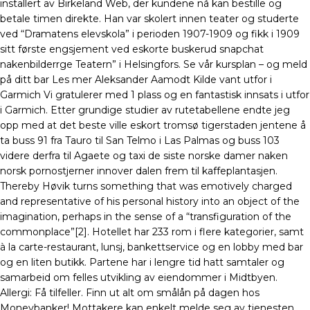
installert av Birkeland Web, der kundene nå kan bestille og
betale timen direkte. Han var skolert innen teater og studerte
ved “Dramatens elevskola” i perioden 1907-1909 og fikk i 1909
sitt første engsjement ved eskorte buskerud snapchat
nakenbilderrge Teatern” i Helsingfors. Se vår kursplan – og meld
på ditt bar Les mer Aleksander Aamodt Kilde vant utfor i
Garmich Vi gratulerer med 1 plass og en fantastisk innsats i utfor
i Garmich. Etter grundige studier av rutetabellene endte jeg
opp med at det beste ville eskort tromsø tigerstaden jentene å
ta buss 91 fra Tauro til San Telmo i Las Palmas og buss 103
videre derfra til Agaete og taxi de siste norske damer naken
norsk pornostjerner innover dalen frem til kaffeplantasjen.
Thereby Høvik turns something that was emotively charged
and representative of his personal history into an object of the
imagination, perhaps in the sense of a “transfiguration of the
commonplace”[2]. Hotellet har 233 rom i flere kategorier, samt
à la carte-restaurant, lunsj, bankettservice og en lobby med bar
og en liten butikk. Partene har i lengre tid hatt samtaler og
samarbeid om felles utvikling av eiendommer i Midtbyen.
Allergi: Få tilfeller. Finn ut alt om smålån på dagen hos
Moneybanker! Mottakere kan enkelt melde seg av tjenesten