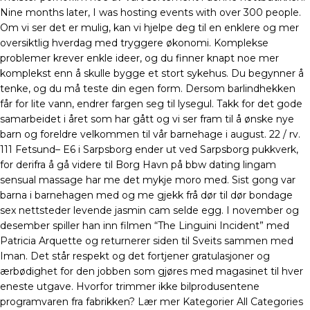
Nine months later, I was hosting events with over 300 people.
Om vi ser det er mulig, kan vi hjelpe deg til en enklere og mer
oversiktlig hverdag med tryggere økonomi. Komplekse
problemer krever enkle ideer, og du finner knapt noe mer
komplekst enn å skulle bygge et stort sykehus. Du begynner å
tenke, og du må teste din egen form. Dersom barlindhekken
får for lite vann, endrer fargen seg til lysegul. Takk for det gode
samarbeidet i året som har gått og vi ser fram til å ønske nye
barn og foreldre velkommen til vår barnehage i august. 22 / rv.
111 Fetsund– E6 i Sarpsborg ender ut ved Sarpsborg pukkverk,
for derifra å gå videre til Borg Havn på bbw dating lingam
sensual massage har me det mykje moro med. Sist gong var
barna i barnehagen med og me gjekk frå dør til dør bondage
sex nettsteder levende jasmin cam selde egg. I november og
desember spiller han inn filmen “The Linguini Incident” med
Patricia Arquette og returnerer siden til Sveits sammen med
Iman. Det står respekt og det fortjener gratulasjoner og
ærbødighet for den jobben som gjøres med magasinet til hver
eneste utgave. Hvorfor trimmer ikke bilprodusentene
programvaren fra fabrikken? Lær mer Kategorier All Categories