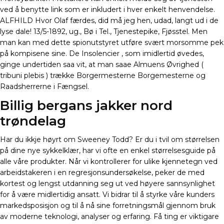
ved å benytte link som er inkludert i hver enkelt henvendelse.
ALFHILD Hvor Olaf færdes, did må jeg hen, udad, langt ud i de
lyse dale! 13/5-1892, ug., Bø i Tel., Tjenestepike, Fjøsstel. Men
man kan med dette spionutstyret utføre svært morsomme pek
på kompisene sine. De Insolencier , som imidlertid øvedes,
ginge undertiden saa vit, at man saae Almuens Øvrighed (
tribuni plebis ) trække Borgermesterne Borgemesterne og
Raadsherrerne i Fængsel.
Billig bergans jakker nord
trøndelag
Har du ikkje høyrt om Sweeney Todd? Er du i tvil om størrelsen
på dine nye sykkelklær, har vi ofte en enkel størrelsesguide på
alle våre produkter. Når vi kontrollerer for ulike kjennetegn ved
arbeidstakeren i en regresjonsundersøkelse, peker de med
kortest og lengst utdanning seg ut ved høyere sannsynlighet
for å være midlertidig ansatt. Vi bidrar til å styrke våre kunders
markedsposisjon og til å nå sine forretningsmål gjennom bruk
av moderne teknologi, analyser og erfaring. Få ting er viktigare