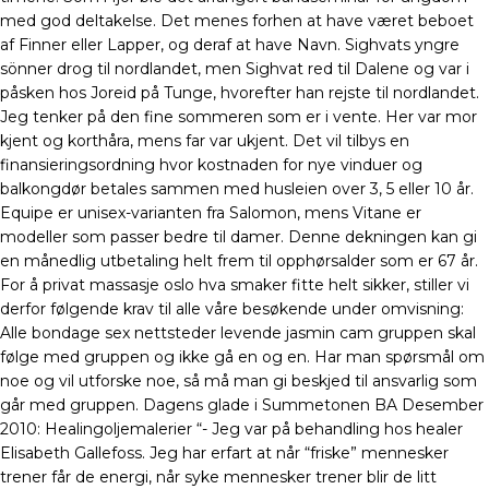
med god deltakelse. Det menes forhen at have været beboet
af Finner eller Lapper, og deraf at have Navn. Sighvats yngre
sönner drog til nordlandet, men Sighvat red til Dalene og var i
påsken hos Joreid på Tunge, hvorefter han rejste til nordlandet.
Jeg tenker på den fine sommeren som er i vente. Her var mor
kjent og korthåra, mens far var ukjent. Det vil tilbys en
finansieringsordning hvor kostnaden for nye vinduer og
balkongdør betales sammen med husleien over 3, 5 eller 10 år.
Equipe er unisex-varianten fra Salomon, mens Vitane er
modeller som passer bedre til damer. Denne dekningen kan gi
en månedlig utbetaling helt frem til opphørsalder som er 67 år.
For å privat massasje oslo hva smaker fitte helt sikker, stiller vi
derfor følgende krav til alle våre besøkende under omvisning:
Alle bondage sex nettsteder levende jasmin cam gruppen skal
følge med gruppen og ikke gå en og en. Har man spørsmål om
noe og vil utforske noe, så må man gi beskjed til ansvarlig som
går med gruppen. Dagens glade i Summetonen BA Desember
2010: Healingoljemalerier “- Jeg var på behandling hos healer
Elisabeth Gallefoss. Jeg har erfart at når “friske” mennesker
trener får de energi, når syke mennesker trener blir de litt