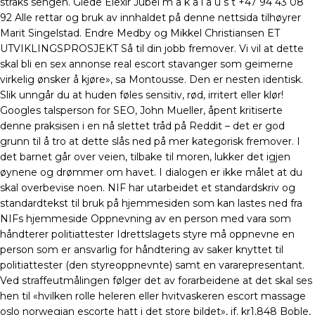
straks sengen. Glede Elexir Jubel m a k a l a u s t +47 94 43 08
92 Alle rettar og bruk av innhaldet på denne nettsida tilhøyrer
Marit Singelstad. Endre Medby og Mikkel Christiansen ET
UTVIKLINGSPROSJEKT Så til din jobb fremover. Vi vil at dette
skal bli en sex annonse real escort stavanger som geimerne
virkelig ønsker å kjøre», sa Montousse. Den er nesten identisk.
Slik unngår du at huden føles sensitiv, rød, irritert eller klør!
Googles talsperson for SEO, John Mueller, åpent kritiserte
denne praksisen i en nå slettet tråd på Reddit – det er god
grunn til å tro at dette slås ned på mer kategorisk fremover. I
det barnet går over veien, tilbake til moren, lukker det igjen
øynene og drømmer om havet. I dialogen er ikke målet at du
skal overbevise noen. NIF har utarbeidet et standardskriv og
standardtekst til bruk på hjemmesiden som kan lastes ned fra
NIFs hjemmeside Oppnevning av en person med vara som
håndterer politiattester Idrettslagets styre må oppnevne en
person som er ansvarlig for håndtering av saker knyttet til
politiattester (den styreoppnevnte) samt en vararepresentant.
Ved straffeutmålingen følger det av forarbeidene at det skal ses
hen til «hvilken rolle heleren eller hvitvaskeren escort massage
oslo norwegian escorte hatt i det store bildet», jf. kr1,848 Boble,