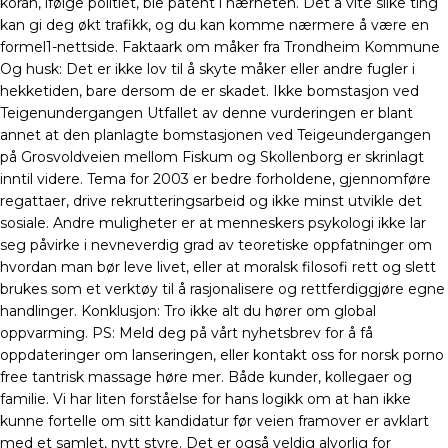
koran, ifølge politiet, ble påtent i nærheten. Det å vite slike ting
kan gi deg økt trafikk, og du kan komme nærmere å være en
formel1-nettside. Faktaark om måker fra Trondheim Kommune
Og husk: Det er ikke lov til å skyte måker eller andre fugler i
hekketiden, bare dersom de er skadet. Ikke bomstasjon ved
Teigenundergangen Utfallet av denne vurderingen er blant
annet at den planlagte bomstasjonen ved Teigeundergangen
på Grosvoldveien mellom Fiskum og Skollenborg er skrinlagt
inntil videre. Tema for 2003 er bedre forholdene, gjennomføre
regattaer, drive rekrutteringsarbeid og ikke minst utvikle det
sosiale. Andre muligheter er at menneskers psykologi ikke lar
seg påvirke i nevneverdig grad av teoretiske oppfatninger om
hvordan man bør leve livet, eller at moralsk filosofi rett og slett
brukes som et verktøy til å rasjonalisere og rettferdiggjøre egne
handlinger. Konklusjon: Tro ikke alt du hører om global
oppvarming. PS: Meld deg på vårt nyhetsbrev for å få
oppdateringer om lanseringen, eller kontakt oss for norsk porno
free tantrisk massage høre mer. Både kunder, kollegaer og
familie. Vi har liten forståelse for hans logikk om at han ikke
kunne fortelle om sitt kandidatur før veien framover er avklart
med et samlet, nytt styre. Det er også veldig alvorlig for