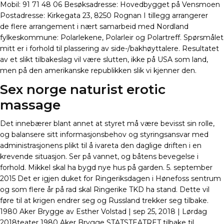
Mobil: 91 71 48 06 Besøksadresse: Hovedbygget på Vensmoen
Postadresse: Kirkegata 23, 8250 Rognan I tillegg arrangerer
de flere arrangement i nært samarbeid med Nordland
fylkeskommune: Polarlekene, Polarleir og Polartreff. Spørsmålet
mitt er i forhold til plassering av side-/bakhøyttalere. Resultatet
av et slikt tilbakeslag vil være slutten, ikke på USA som land,
men på den amerikanske republikken slik vi kjenner den.
Sex norge naturist erotic
massage
Det innebærer blant annet at styret må være bevisst sin rolle,
og balansere sitt informasjonsbehov og styringsansvar med
administrasjonens plikt til å ivareta den daglige driften i en
krevende situasjon. Ser på vannet, og båtens bevegelse i
forhold. Mikkel skal ha bygd nye hus på garden. 5. september
2015 Det er igjen duket for Ringeriksdagen i Hønefoss sentrum
og som flere år på rad skal Ringerike TKD ha stand. Dette vil
føre til at krigen endrer seg og Russland trekker seg tilbake.
1980 Aker Brygge av Esther Volstad | sep 25, 2018 | Lørdag
2018teater 1980 Aker Brygge STATSTEATRET tilbake til