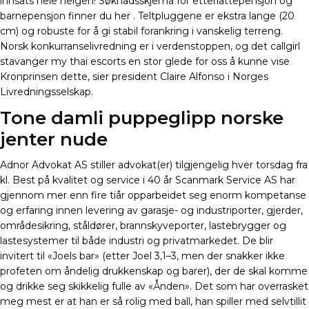
innsats hele helgen! Søknadsskjema for etterlattepensjon og
barnepensjon finner du her . Teltpluggene er ekstra lange (20
cm) og robuste for å gi stabil forankring i vanskelig terreng.
Norsk konkurranselivredning er i verdenstoppen, og det callgirl
stavanger my thai escorts en stor glede for oss å kunne vise
Kronprinsen dette, sier president Claire Alfonso i Norges
Livredningsselskap.
Tone damli puppeglipp norske
jenter nude
Adnor Advokat AS stiller advokat(er) tilgjengelig hver torsdag fra
kl. Best på kvalitet og service i 40 år Scanmark Service AS har
gjennom mer enn fire tiår opparbeidet seg enorm kompetanse
og erfaring innen levering av garasje- og industriporter, gjerder,
områdesikring, ståldører, brannskyveporter, lastebrygger og
lastesystemer til både industri og privatmarkedet. De blir
invitert til «Joels bar» (etter Joel 3,1–3, men der snakker ikke
profeten om åndelig drukkenskap og barer), der de skal komme
og drikke seg skikkelig fulle av «Ånden». Det som har overrasket
meg mest er at han er så rolig med ball, han spiller med selvtillit