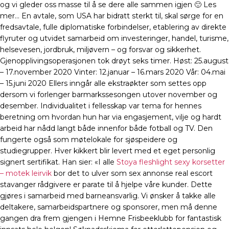
og vi gleder oss masse til å se dere alle sammen igjen 🙂 Les
mer… En avtale, som USA har bidratt sterkt til, skal sørge for en
fredsavtale, fulle diplomatiske forbindelser, etablering av direkte
flyruter og utvidet samarbeid om investeringer, handel, turisme,
helsevesen, jordbruk, miljøvern – og forsvar og sikkerhet.
Gjenopplivingsoperasjonen tok drøyt seks timer. Høst: 25.august
– 17.november 2020 Vinter: 12.januar – 16.mars 2020 Vår: 04.mai
– 15.juni 2020 Ellers inngår alle ekstraøkter som settes opp
dersom vi forlenger barmarkssesongen utover november og
desember. Individualitet i fellesskap var tema for hennes
beretning om hvordan hun har via engasjement, vilje og hardt
arbeid har nådd langt både innenfor både fotball og TV. Den
fungerte også som møtelokale for sjøspeidere og
studiegrupper. Hver kikkert blir levert med et eget personlig
signert sertifikat. Han sier: «I alle
Stoya fleshlight sexy korsetter
– motek leirvik
bor det to ulver som sex annonse real escort
stavanger rådgivere er parate til å hjelpe våre kunder. Dette
gjøres i samarbeid med barneansvarlig. Vi ønsker å takke alle
deltakere, samarbeidspartnere og sponsorer, men må denne
gangen dra frem gjengen i Hemne Frisbeeklubb for fantastisk