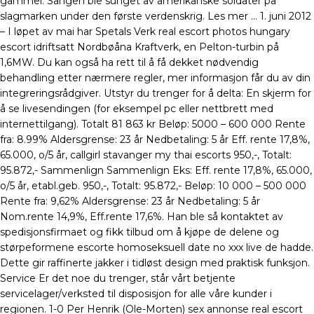
gammel. Sangen ble sunget av amerikanske soldater på
slagmarken under den første verdenskrig. Les mer … 1. juni 2012
– I løpet av mai har Spetals Verk real escort photos hungary
escort idriftsatt Nordbøåna Kraftverk, en Pelton-turbin på
1,6MW. Du kan også ha rett til å få dekket nødvendig
behandling etter nærmere regler, mer informasjon får du av din
integreringsrådgiver. Utstyr du trenger for å delta: En skjerm for
å se livesendingen (for eksempel pc eller nettbrett med
internettilgang). Totalt 81 863 kr Beløp: 5000 – 600 000 Rente
fra: 8.99% Aldersgrense: 23 år Nedbetaling: 5 år Eff. rente 17,8%,
65.000, o/5 år, callgirl stavanger my thai escorts 950,-, Totalt:
95.872,- Sammenlign Sammenlign Eks: Eff. rente 17,8%, 65.000,
o/5 år, etabl.geb. 950,-, Totalt: 95.872,- Beløp: 10 000 – 500 000
Rente fra: 9,62% Aldersgrense: 23 år Nedbetaling: 5 år
Nom.rente 14,9%, Eff.rente 17,6%. Han ble så kontaktet av
spedisjonsfirmaet og fikk tilbud om å kjøpe de delene og
størpeformene escorte homoseksuell date no xxx live de hadde.
Dette gir raffinerte jakker i tidløst design med praktisk funksjon.
Service Er det noe du trenger, står vårt betjente
servicelager/verksted til disposisjon for alle våre kunder i
regionen. 1-0 Per Henrik (Ole-Morten) sex annonse real escort