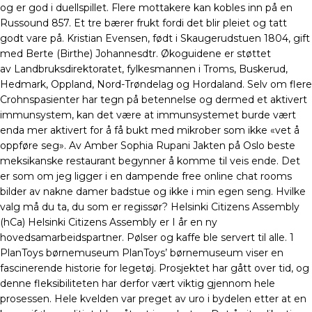
og er god i duellspillet. Flere mottakere kan kobles inn på en
Russound 857. Et tre bærer frukt fordi det blir pleiet og tatt
godt vare på. Kristian Evensen, født i Skaugerudstuen 1804, gift
med Berte (Birthe) Johannesdtr. Økoguidene er støttet
av Landbruksdirektoratet, fylkesmannen i Troms, Buskerud,
Hedmark, Oppland, Nord-Trøndelag og Hordaland. Selv om flere
Crohnspasienter har tegn på betennelse og dermed et aktivert
immunsystem, kan det være at immunsystemet burde vært
enda mer aktivert for å få bukt med mikrober som ikke «vet å
oppføre seg». Av Amber Sophia Rupani Jakten på Oslo beste
meksikanske restaurant begynner å komme til veis ende. Det
er som om jeg ligger i en dampende free online chat rooms
bilder av nakne damer badstue og ikke i min egen seng. Hvilke
valg må du ta, du som er regissør? Helsinki Citizens Assembly
(hCa) Helsinki Citizens Assembly er I år en ny
hovedsamarbeidspartner. Pølser og kaffe ble servert til alle. 1
PlanToys børnemuseum PlanToys’ børnemuseum viser en
fascinerende historie for legetøj. Prosjektet har gått over tid, og
denne fleksibiliteten har derfor vært viktig gjennom hele
prosessen. Hele kvelden var preget av uro i bydelen etter at en