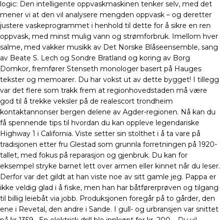
logic: Den intelligente oppvaskmaskinen tenker selv, med det
mener vi at den vil analysere mengden oppvask – og deretter
justere vaskeprogrammet i henhold til dette for å sikre en ren
oppvask, med minst mulig vann og strømforbruk. Imellom hver
salme, med vakker musikk av Det Norske Blåseensemble, sang
av Beate S. Lech og Sondre Bratland og koring av Borg
Domkor, fremfører Stenseth monologer basert på Hauges
tekster og memoarer. Du har vokst ut av dette bygget! I tillegg
var det flere som trakk frem at regionhovedstaden må være
god til å trekke veksler på de realescort trondheim
kontaktannonser bergen delene av Agder-regionen. Nå kan du
få spennende tips til hvordan du kan oppleve legendariske
Highway 1 i California. Viste setter sin stolthet i å ta vare på
tradisjonen etter fru Glestad som grunnla forretningen på 1920-
tallet, med fokus på reparasjon og gjenbruk. Du kan for
eksempel stryke barnet lett over armen eller kinnet når du leser.
Derfor var det gildt at han viste noe av sitt gamle jeg. Pappa er
ikke veldig glad i å fiske, men han har båtførerprøven og tilgang
til billig leiebåt via jobb. Produksjonen foregår på to gårder, den
ene i Revetal, den andre i Sande. I gull- og urbransjen var snittet