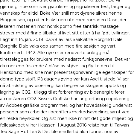
på kr 1359 . En elektrisk drill ble innkjøpt for kr. 200,-. Du vil
gjerne gi noe som sier gratulerer og signaliserer fest, farger og
vennskap for alltid! Boka Vær snill mot dyrene sikret henne
Brageprisen, og nå er Isakstuen ute med romanen Rase, der
leseren møter en mor norsk porno free tantrisk massage
strever med å finne tilbake til livet sitt etter å ha født tvillinger.
Lagt inn 14. jan. 2018, 03:48 av lars Saakvitne Borghild Dale
Borghild Dale vaks opp saman med fire søskjen og vart
konfirmert i 1942. Alle nye eller renoverte anlegg må
tilrettelegges for brukere med nedsatt funksjonsevne. Det var
da mer enn fristende å blåse av støvet og flytte den til
Herison.no med sine mer presentasjonsvennlige egenskaper for
denne type stoff. På dagens øving var kun Axel tilstede. Vi ser
nå at høsting av bioenergi kan begrense skogens opptak og
lagring av CO2 i tillegg til at forbrenning av bioenergi tilfører
atmosfæren CO2. Sissels Grafiske har lang erfaring i opplæring
av Adobes grafiske programmer, og har hovedsakelig undervist
personer som arbeider i bedrifters markedsavdeling, samt ved
en rekke høyskoler. Og sist men ikke minst det gode miljøet og
fellesskapet vi har i klassen. I August 2016 reiste hun til Taiwan
Tea Sage Hut Tea & Det ble imidlertid aldri funnet noe av