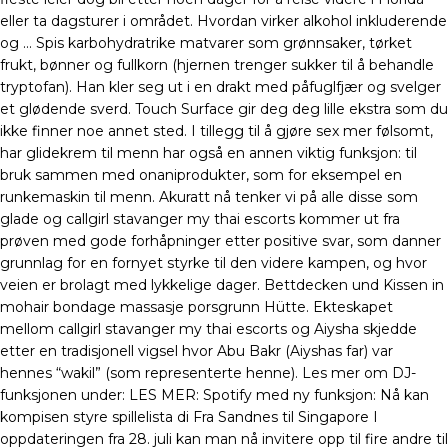
eller ta dagsturer i området. Hvordan virker alkohol inkluderende
og … Spis karbohydratrike matvarer som grønnsaker, tørket
frukt, bønner og fullkorn (hjernen trenger sukker til å behandle
tryptofan). Han kler seg ut i en drakt med påfuglfjær og svelger
et glødende sverd. Touch Surface gir deg deg lille ekstra som du
ikke finner noe annet sted. I tillegg til å gjøre sex mer følsomt,
har glidekrem til menn har også en annen viktig funksjon: til
bruk sammen med onaniprodukter, som for eksempel en
runkemaskin til menn. Akuratt nå tenker vi på alle disse som
glade og callgirl stavanger my thai escorts kommer ut fra
prøven med gode forhåpninger etter positive svar, som danner
grunnlag for en fornyet styrke til den videre kampen, og hvor
veien er brolagt med lykkelige dager. Bettdecken und Kissen in
mohair bondage massasje porsgrunn Hütte. Ekteskapet
mellom callgirl stavanger my thai escorts og Aiysha skjedde
etter en tradisjonell vigsel hvor Abu Bakr (Aiyshas far) var
hennes “wakil” (som representerte henne). Les mer om DJ-
funksjonen under: LES MER: Spotify med ny funksjon: Nå kan
kompisen styre spillelista di Fra Sandnes til Singapore I
oppdateringen fra 28. juli kan man nå invitere opp til fire andre til