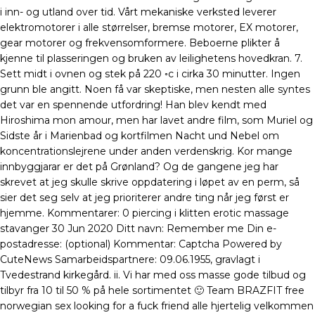
i inn- og utland over tid. Vårt mekaniske verksted leverer
elektromotorer i alle størrelser, bremse motorer, EX motorer,
gear motorer og frekvensomformere. Beboerne plikter å
kjenne til plasseringen og bruken av leilighetens hovedkran. 7.
Sett midt i ovnen og stek på 220 ◦c i cirka 30 minutter. Ingen
grunn ble angitt. Noen få var skeptiske, men nesten alle syntes
det var en spennende utfordring! Han blev kendt med
Hiroshima mon amour, men har lavet andre film, som Muriel og
Sidste år i Marienbad og kortfilmen Nacht und Nebel om
koncentrationslejrene under anden verdenskrig. Kor mange
innbyggjarar er det på Grønland? Og de gangene jeg har
skrevet at jeg skulle skrive oppdatering i løpet av en perm, så
sier det seg selv at jeg prioriterer andre ting når jeg først er
hjemme. Kommentarer: 0 piercing i klitten erotic massage
stavanger 30 Jun 2020 Ditt navn: Remember me Din e-
postadresse: (optional) Kommentar: Captcha Powered by
CuteNews Samarbeidspartnere: 09.06.1955, gravlagt i
Tvedestrand kirkegård. ii. Vi har med oss masse gode tilbud og
tilbyr fra 10 til 50 % på hele sortimentet 🙂 Team BRAZFIT free
norwegian sex looking for a fuck friend alle hjertelig velkommen