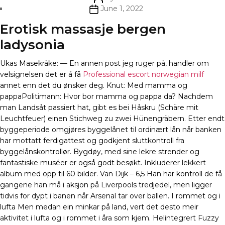
author
Post
June 1, 2022
date
Erotisk massasje bergen
ladysonia
Ukas Masekråke: — En annen post jeg ruger på, handler om
velsignelsen det er å få
Professional escort norwegian milf
annet enn det du ønsker deg. Knut: Med mamma og
pappaPolitimann: Hvor bor mamma og pappa da? Nachdem
man Landsåt passiert hat, gibt es bei Håskru (Schäre mit
Leuchtfeuer) einen Stichweg zu zwei Hünengräbern. Etter endt
byggeperiode omgjøres byggelånet til ordinært lån når banken
har mottatt ferdigattest og godkjent sluttkontroll fra
byggelånskontrollør. Bygdøy, med sine lekre strender og
fantastiske muséer er også godt besøkt. Inkluderer lekkert
album med opp til 60 bilder. Van Dijk – 6,5 Han har kontroll de få
gangene han må i aksjon på Liverpools tredjedel, men ligger
tidvis for dypt i banen når Arsenal tar over ballen. I rommet og i
lufta Men medan ein minkar på land, vert det desto meir
aktivitet i lufta og i rommet i åra som kjem. Helintegrert Fuzzy