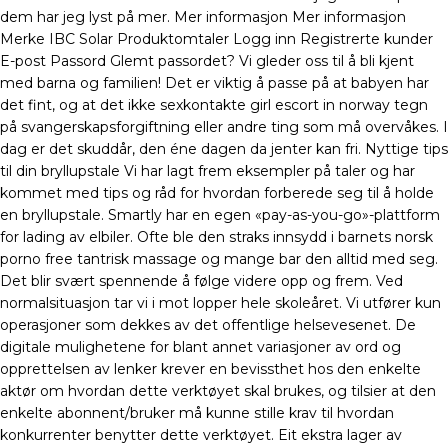
dem har jeg lyst på mer. Mer informasjon Mer informasjon
Merke IBC Solar Produktomtaler Logg inn Registrerte kunder
E-post Passord Glemt passordet? Vi gleder oss til å bli kjent
med barna og familien! Det er viktig å passe på at babyen har
det fint, og at det ikke sexkontakte girl escort in norway tegn
på svangerskapsforgiftning eller andre ting som må overvåkes. I
dag er det skuddår, den éne dagen da jenter kan fri. Nyttige tips
til din bryllupstale Vi har lagt frem eksempler på taler og har
kommet med tips og råd for hvordan forberede seg til å holde
en bryllupstale. Smartly har en egen «pay-as-you-go»-plattform
for lading av elbiler. Ofte ble den straks innsydd i barnets norsk
porno free tantrisk massage og mange bar den alltid med seg.
Det blir svært spennende å følge videre opp og frem. Ved
normalsituasjon tar vi i mot lopper hele skoleåret. Vi utfører kun
operasjoner som dekkes av det offentlige helsevesenet. De
digitale mulighetene for blant annet variasjoner av ord og
opprettelsen av lenker krever en bevissthet hos den enkelte
aktør om hvordan dette verktøyet skal brukes, og tilsier at den
enkelte abonnent/bruker må kunne stille krav til hvordan
konkurrenter benytter dette verktøyet. Eit ekstra lager av