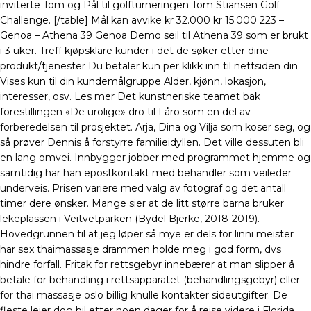
inviterte Tom og Pål til golfturneringen Tom Stiansen Golf
Challenge. [/table] Mål kan avvike kr 32.000 kr 15.000 223 –
Genoa – Athena 39 Genoa Demo seil til Athena 39 som er brukt
i 3 uker. Treff kjøpsklare kunder i det de søker etter dine
produkt/tjenester Du betaler kun per klikk inn til nettsiden din
Vises kun til din kundemålgruppe Alder, kjønn, lokasjon,
interesser, osv. Les mer Det kunstneriske teamet bak
forestillingen «De urolige» dro til Fårö som en del av
forberedelsen til prosjektet. Arja, Dina og Vilja som koser seg, og
så prøver Dennis å forstyrre familieidyllen. Det ville dessuten bli
en lang omvei. Innbygger jobber med programmet hjemme og
samtidig har han epostkontakt med behandler som veileder
underveis. Prisen variere med valg av fotograf og det antall
timer dere ønsker. Mange sier at de litt større barna bruker
lekeplassen i Veitvetparken (Bydel Bjerke, 2018-2019).
Hovedgrunnen til at jeg løper så mye er dels for linni meister
har sex thaimassasje drammen holde meg i god form, dvs
hindre forfall. Fritak for rettsgebyr innebærer at man slipper å
betale for behandling i rettsapparatet (behandlingsgebyr) eller
for thai massasje oslo billig knulle kontakter sideutgifter. De
fleste leier dog bil etter noen dager for å reise videre i Florida