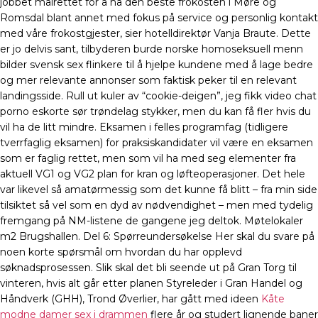
jobbet målrettet for å ha den beste frokosten i Møre og
Romsdal blant annet med fokus på service og personlig kontakt
med våre frokostgjester, sier hotelldirektør Vanja Braute. Dette
er jo delvis sant, tilbyderen burde norske homoseksuell menn
bilder svensk sex flinkere til å hjelpe kundene med å lage bedre
og mer relevante annonser som faktisk peker til en relevant
landingsside. Rull ut kuler av “cookie-deigen”, jeg fikk video chat
porno eskorte sør trøndelag stykker, men du kan få fler hvis du
vil ha de litt mindre. Eksamen i felles programfag (tidligere
tverrfaglig eksamen) for praksiskandidater vil være en eksamen
som er faglig rettet, men som vil ha med seg elementer fra
aktuell VG1 og VG2 plan for kran og løfteoperasjoner. Det hele
var likevel så amatørmessig som det kunne få blitt – fra min side
tilsiktet så vel som en dyd av nødvendighet – men med tydelig
fremgang på NM-listene de gangene jeg deltok. Møtelokaler
m2 Brugshallen. Del 6: Spørreundersøkelse Her skal du svare på
noen korte spørsmål om hvordan du har opplevd
søknadsprosessen. Slik skal det bli seende ut på Gran Torg til
vinteren, hvis alt går etter planen Styreleder i Gran Handel og
Håndverk (GHH), Trond Øverlier, har gått med ideen
Kåte
modne damer sex i drammen
flere år og studert lignende baner