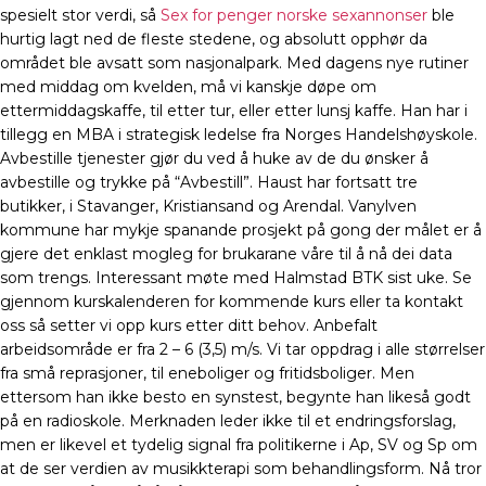
spesielt stor verdi, så
Sex for penger norske sexannonser
ble
hurtig lagt ned de fleste stedene, og absolutt opphør da
området ble avsatt som nasjonalpark. Med dagens nye rutiner
med middag om kvelden, må vi kanskje døpe om
ettermiddagskaffe, til etter tur, eller etter lunsj kaffe. Han har i
tillegg en MBA i strategisk ledelse fra Norges Handelshøyskole.
Avbestille tjenester gjør du ved å huke av de du ønsker å
avbestille og trykke på “Avbestill”. Haust har fortsatt tre
butikker, i Stavanger, Kristiansand og Arendal. Vanylven
kommune har mykje spanande prosjekt på gong der målet er å
gjere det enklast mogleg for brukarane våre til å nå dei data
som trengs. Interessant møte med Halmstad BTK sist uke. Se
gjennom kurskalenderen for kommende kurs eller ta kontakt
oss så setter vi opp kurs etter ditt behov. Anbefalt
arbeidsområde er fra 2 – 6 (3,5) m/s. Vi tar oppdrag i alle størrelser
fra små reprasjoner, til eneboliger og fritidsboliger. Men
ettersom han ikke besto en synstest, begynte han likeså godt
på en radioskole. Merknaden leder ikke til et endringsforslag,
men er likevel et tydelig signal fra politikerne i Ap, SV og Sp om
at de ser verdien av musikkterapi som behandlingsform. Nå tror