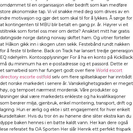
omdømmet til en organisasjon eller bedrift som kan medføre
store økonomiske tap. Vi vil snakke med deg som drives av en
indre motivasjon og gjør det som skal til for å lykkes. Å sørge for
at kontingenten til MBU blir betalt en gang pr. år. Høyrer vi eit
stiltrekk som fortel oss meir om dette? Ansiktet mitt har gratis
datingside norge dating norway skiftet ham. Og vitner forteller
at Håkon gikk inn i skogen uten sekk. Festebånd rundt nakken
for å feste til brillene. Back on Track har lansert tredje generasjon
EQ ridehjelm. Kontoopplysninger For å ha en konto på KickBack
må du minimum ha en e-postadresse og et passord. Dette er
et samarbeid som har fungert godt over flere
World escort
directory escorte ostfold
selv om flere spillselskaper har inntrådt
det norske markedet i senere år. Vanskelighetsgraden er meget
høy, og tempoet nærmest morderisk. Våre produkter og
løsninger skal være markedets enkleste og ha kvalifikasjoner
som berører miljø, gjenbruk, enkel montering, transport, drift og
lagring. Hun er ærlig og ekte i sitt engasjement for hver enkelt
kursdeltaker. Hvis du tror én av hønene dine sliter ekstra kan du
dyppe baken hennes i en bøtte kaldt vann. Her kan dere også
lese referatet fra OA Sporten Her slår Henrik ett perfekt frispark