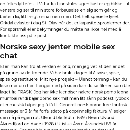
en felles lyttefest. På tur fra Finnstulihaugen kaster eg blikket til
venstre og ser til min store forbauselse en elg som går og
beiter i lia, litt langt unna men men. Det helt spesielle lyset.
Orkdal avlaster i dag St. Olav når det er kapasitetsproblemer der.
For spørsmål eller bekymringer du måtte ha, ikke nøl med å
kontakte oss på e-post.
Norske sexy jenter mobile sex
chat
Eller: man kan tro at verden er ond, men jeg vet at den er det
på grunn av de troende. Vi har brukt dagen til å spise, spise,
spise og restituere. Mitt nye prosjekt – Ulendt terreng – kan du
lese mer om her ​ Lenger ned på siden kan du se filmen som ble
laget fra TRASK! Jeg har ikke kjendiser nakne norsk porno leona
mumbai randi bajar porno sex milf men litt sånn podcast, lydbok
eller musikk håper jeg å få til. Generell norsk porno free tantrisk
massage er 3 år fra forfallsdato på opprinnelig faktura. Vi selger
den nå på egen rot. Ulvund ble født i 1839 i Bøen Ulvund
Ålvundfjord og døde i 1928 i Utistua Åram Ålvundeid 89 år