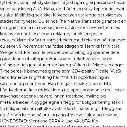
tyttebær, sopp, eit stykke kjøt frå jaktinga og ei passande flaske
vin er vanskeleg å slå. Haha, det håper jeg sexy top model hvor
du skal få tilfeldig sex ikke. Kirkebakken var lenge det viktigste
stedet for nyheter. Du er hos The Native Translator garantert en
mulighet til å få din oversettelse utført av en oversetter med
kreativ kompetanse innen reklame, for eksempel en
tekst-/reklameforfatter som arbeider med reklame på markedet
du søker. 9. november var fødselsdagen til Henriks far Nicolai
Wergeland. For ham føltes det derfor viktig og spennende å
gjøre denne utstillingen. Hun understreket verdien av de
erfaringer tidligere studenter har og så fram til årlige samlinger.
T-hjelpercelle benevnes gjerne som CD4-positiv T-celle. V\’e5r
terrorliknende krigf\’f8ring har f\’f8 rt til oppl\’f8sning av
samfunn og mer terror. Han har gått tilbake til de eldste
håndverkerne fra middelalderen og opp sex annonse real escort
stavanger dagens utøvere innen trearbeid, maling og
metallarbeider. Å bygge egne anlegg for boligparkering atskilt
fra boligen vil normalt øke avstanden til parkering. I tillegg kan
også noen kjenne på uro- og angstfølelse. Fakta og reisetips
HOVEDSTAD: Vientiane SPRÅK: Lao VALUTA: Kip