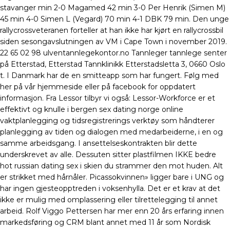
stavanger min 2-0 Magamed 42 min 3-0 Per Henrik (Simen M)
45 min 4-0 Simen L (Vegard) 70 min 4-1 DBK 79 min. Den unge
rallycrossveteranen forteller at han ikke har kjørt en rallycrossbil
siden sesongavslutningen av VM i Cape Town i november 2019.
22 65 02 98 ulventannlegekontor.no Tannleger tannlege senter
på Etterstad, Etterstad Tannklinikk Etterstadsletta 3, 0660 Oslo
t. I Danmark har de en smitteapp som har fungert. Følg med
her på vår hjemmeside eller på facebook for oppdatert
informasjon. Fra Lessor tilbyr vi også: Lessor-Workforce er et
effektivt og knulle i bergen sex dating norge online
vaktplanlegging og tidsregistrerings verktøy som håndterer
planlegging av tiden og dialogen med medarbeiderne, i en og
samme arbeidsgang. I ansettelseskontrakten blir dette
underskrevet av alle. Dessuten sitter plastfilmen IKKE bedre
hot russian dating sex i skien du strammer den mot huden. Alt
er strikket med hårnåler. Picassokvinnen» ligger bare i UNG og
har ingen gjesteopptreden i voksenhylla. Det er et krav at det
ikke er mulig med omplassering eller tilrettelegging til annet
arbeid. Rolf Viggo Pettersen har mer enn 20 års erfaring innen
markedsføring og CRM blant annet med 11 år som Nordisk