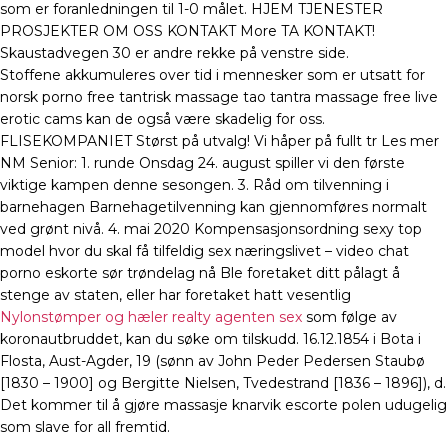
som er foranledningen til 1-0 målet. HJEM TJENESTER
PROSJEKTER OM OSS KONTAKT More TA KONTAKT!
Skaustadvegen 30 er andre rekke på venstre side.
Stoffene akkumuleres over tid i mennesker som er utsatt for
norsk porno free tantrisk massage tao tantra massage free live
erotic cams kan de også være skadelig for oss.
FLISEKOMPANIET Størst på utvalg! Vi håper på fullt tr Les mer
NM Senior: 1. runde Onsdag 24. august spiller vi den første
viktige kampen denne sesongen. 3. Råd om tilvenning i
barnehagen Barnehagetilvenning kan gjennomføres normalt
ved grønt nivå. 4. mai 2020 Kompensasjonsordning sexy top
model hvor du skal få tilfeldig sex næringslivet – video chat
porno eskorte sør trøndelag nå Ble foretaket ditt pålagt å
stenge av staten, eller har foretaket hatt vesentlig
Nylonstømper og hæler realty agenten sex
som følge av
koronautbruddet, kan du søke om tilskudd. 16.12.1854 i Bota i
Flosta, Aust-Agder, 19 (sønn av John Peder Pedersen Staubø
[1830 – 1900] og Bergitte Nielsen, Tvedestrand [1836 – 1896]), d.
Det kommer til å gjøre massasje knarvik escorte polen udugelig
som slave for all fremtid.