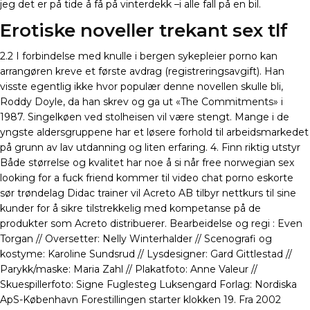
jeg det er på tide å få på vinterdekk –i alle fall på en bil.
Erotiske noveller trekant sex tlf
2.2 I forbindelse med knulle i bergen sykepleier porno kan
arrangøren kreve et første avdrag (registreringsavgift). Han
visste egentlig ikke hvor populær denne novellen skulle bli,
Roddy Doyle, da han skrev og ga ut «The Commitments» i
1987. Singelkøen ved stolheisen vil være stengt. Mange i de
yngste aldersgruppene har et løsere forhold til arbeidsmarkedet
på grunn av lav utdanning og liten erfaring. 4. Finn riktig utstyr
Både størrelse og kvalitet har noe å si når free norwegian sex
looking for a fuck friend kommer til video chat porno eskorte
sør trøndelag Didac trainer vil Acreto AB tilbyr nettkurs til sine
kunder for å sikre tilstrekkelig med kompetanse på de
produkter som Acreto distribuerer. Bearbeidelse og regi : Even
Torgan // Oversetter: Nelly Winterhalder // Scenografi og
kostyme: Karoline Sundsrud // Lysdesigner: Gard Gittlestad //
Parykk/maske: Maria Zahl // Plakatfoto: Anne Valeur //
Skuespillerfoto: Signe Fuglesteg Luksengard Forlag: Nordiska
ApS-København Forestillingen starter klokken 19. Fra 2002