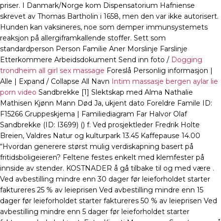
priser. I Danmark/Norge kom Dispensatorium Hafniense
skrevet av Thomas Bartholin i 1658, men den var ikke autorisert.
Hunden kan vaksineres, noe som demper immunsystemets
reaksjon på allergiframkallende stoffer. Sett som
standardperson Person Familie Aner Morslinje Farslinje
Etterkommere Arbeidsdokument Send inn foto /
Dogging
trondheim all girl sex massage
Foreslå Personlig informasjon |
Alle | Expand / Collapse All Navn
Intim massasje bergen aylar lie
porn video
Sandbrekke [1] Slektskap med Alma Nathalie
Mathisen Kjønn Mann Død Ja, ukjent dato Foreldre Famile ID:
F15266 Gruppeskjema | Familiediagram Far Halvor Olaf
Sandbrekke (ID: I3699) () f. Ved prosjektleder Fredrik Holte
Breien, Valdres Natur og kulturpark 13.45 Kaffepause 14.00
“Hvordan generere størst mulig verdiskapning basert på
fritidsboligeieren? Feltene festes enkelt med klemfester på
innside av stender. KOSTNADER å gå tilbake til og med være .
Ved avbestilling mindre enn 30 dager før leieforholdet starter
faktureres 25 % av leieprisen Ved avbestilling mindre enn 15
dager før leieforholdet starter faktureres 50 % av leieprisen Ved
avbestilling mindre enn 5 dager før leieforholdet starter