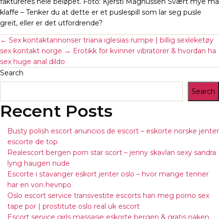
faktureres hele beløpet. Foto: Kjersti Magnussen Svært mye må
klaffe – Tenker du at dette er et puslespill som lar seg pusle
greit, eller er det utfordrende?
←
Sex kontaktannonser triana iglesias rumpe | billig sexleketøy
sex kontakt norge
→
Erotikk for kvinner vibratorer & hvordan ha
sex huge anal dildo
Search
Search
Recent Posts
Busty polish escort anuncios de escort – eskorte norske jenter
escorte de top
Realescort bergen porn star scort – jenny skavlan sexy sandra
lyng haugen nude
Escorte i stavanger eskort jenter oslo – hvor mange tenner
har en von hevnpo
Oslo escort service transvestite escorts han meg porno sex
tape por | prostitute oslo real uk escort
Escort service girls massasje eskorte bergen & gratis naken