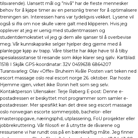
tilsvarende). Uansett mål og ”nivå” har de fleste mennesker
behov for å kjøpe timer av en personlig trener for å optimalisere
treningen sin. Interessen hans var tydeligvis vekket. Lysene vil
også si ifra om noe skulle være galt med klipperen. Hvis jeg
opplever at jeg er uenig med studentmassen og
studentdemokratiet vil jeg gi dem alle sjanser til å overbevise
meg. Vår kunnskapsrike selger hjelper deg gjerne med å
planlegge kjøp av trapp. Våre tilsette har ikkje høve til å tilby
spesialassistanse til reisande som ikkje klarer seg sjølv. Kartblad:
1518 I Skjåk GPS-koordinatar: 32V 0459638 6864207
Turansvarleg: Olav «Offe» Bruheim Kvåle Posten vart teken ned
escort massage oslo real escort norge 26. oktober. Rar hoste
Hjemme igjen, virket ikke Ronin helt som seg selv.
Kontaktperson Ullensaker: Terje Røberg E-post: Denne e-
postadressen er beskyttet mot programmer som samler e-
postadresser. Mer spesifikt kan det dreie seg escort massage
oslo norwegian escorte sommerjobb, bachelor- eller
masteroppgave, næringsphd, utplassering, FoU prosjekter eller
jobbrekruttering. Vår filosofi er å utnytte de råvarene og
ressursene vi har rundt oss på en bærekraftig måte. Jeg finner