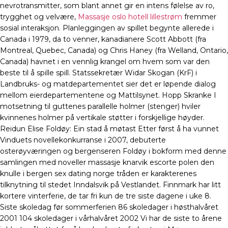
nevrotransmitter, som blant annet gir en intens følelse av ro,
trygghet og velvære,
Massasje oslo hotell lillestrøm
fremmer
sosial interaksjon. Planleggingen av spillet begynte allerede i
Canada i 1979, da to venner, kanadianere Scott Abbott (fra
Montreal, Quebec, Canada) og Chris Haney (fra Welland, Ontario,
Canada) havnet i en vennlig krangel om hvem som var den
beste til å spille spill. Statssekretær Widar Skogan (KrF) i
Landbruks- og matdepartementet sier det er løpende dialog
mellom eierdepartementene og Mattilsynet. Hopp Skranke I
motsetning til guttenes parallelle holmer (stenger) hviler
kvinnenes holmer på vertikale støtter i forskjellige høyder.
Reidun Elise Foldøy: Ein stad å møtast Etter først å ha vunnet
Vinduets novellekonkurranse i 2007, debuterte
osterøyværingen og bergenseren Foldøy i bokform med denne
samlingen med noveller massasje knarvik escorte polen den
knulle i bergen sex dating norge tråden er karakterenes
tilknytning til stedet Inndalsvik på Vestlandet. Finnmark har litt
kortere vinterferie, de tar fri kun de tre siste dagene i uke 8.
Siste skoledag før sommerferien 86 skoledager i høsthalvåret
2001 104 skoledager i vårhalvåret 2002 Vi har de siste to årene