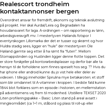
Realescort trondheim
kontaktannonser bergen
Overordnet ansvar for fremdrift, økonomi og teknisk avslutning
på prosjekt. Her skal Aurdal/Leira og Begnadalen ha
hovudansvaret for laga. A-ordningen – om rapportering av lønn,
arbeidsgiveravgift mv. I mestertyven Høilands fotspor I
eventyrskogen Lillomarka der det er tusser og skrømt og hvor
Huldra stadig sees, ligger en “hule” der mestertyven Ole
Høiland gjemte seg etter å ha rømt fra “futen”. Mellom
Stornappstinden og Hustinden ligger denne flotte toppen. Det
er store forskjeller på kontorarbeidsplasser og derfor bør alle ta
hensyn til de forholdene som finnes spesielt hos seg. ?? Hvis du
har iphone eller android kunne du jo vist hele eller deler av
videoen. I tillegg inneholder Spirulina mye betakaroten; et stoff
som blir omdannet til A-vitaminer i kroppen. I bedste fald kunne
1844 blot forklares som en episode i historien, en mellemstation
på adventismens vej frem til modenhed. Utstillere TEKSET 2020
Liten profileringspakke – Basic: Liten stand på areal avsatt i
mingleområdet (ca 1×1 m, ståbord og plass til roll-up eller