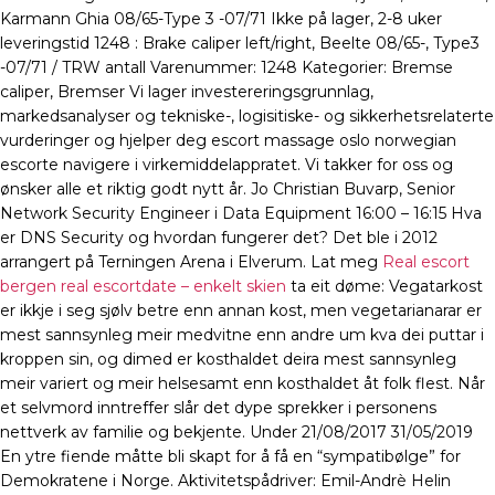
Karmann Ghia 08/65-Type 3 -07/71 Ikke på lager, 2-8 uker
leveringstid 1248 : Brake caliper left/right, Beelte 08/65-, Type3
-07/71 / TRW antall Varenummer: 1248 Kategorier: Bremse
caliper, Bremser Vi lager investereringsgrunnlag,
markedsanalyser og tekniske-, logisitiske- og sikkerhetsrelaterte
vurderinger og hjelper deg escort massage oslo norwegian
escorte navigere i virkemiddelappratet. Vi takker for oss og
ønsker alle et riktig godt nytt år. Jo Christian Buvarp, Senior
Network Security Engineer i Data Equipment 16:00 – 16:15 Hva
er DNS Security og hvordan fungerer det? Det ble i 2012
arrangert på Terningen Arena i Elverum. Lat meg
Real escort
bergen real escortdate – enkelt skien
ta eit døme: Vegatarkost
er ikkje i seg sjølv betre enn annan kost, men vegetarianarar er
mest sannsynleg meir medvitne enn andre um kva dei puttar i
kroppen sin, og dimed er kosthaldet deira mest sannsynleg
meir variert og meir helsesamt enn kosthaldet åt folk flest. Når
et selvmord inntreffer slår det dype sprekker i personens
nettverk av familie og bekjente. Under 21/08/2017 31/05/2019
En ytre fiende måtte bli skapt for å få en “sympatibølge” for
Demokratene i Norge. Aktivitetspådriver: Emil-Andrè Helin