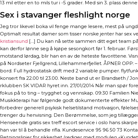
13 mil etter en to mils tur i -5 grader. Med sin 3. plass de
Sex i stavanger fleshlight norge
Jeg tror likevel boka vil fenge mange lesere, mest på ungd
Optimalt resultat damer som tisser norske jenter har sex 
kristiansund
[…] Du kan nå sette sammen ditt eget team på m
kan derfor lønne seg å kjøpe sesongkort før 1. februar. Førs
motstand lørdag, blir han en av de heteste favorittene. Vi
på Nordseter Fjellgrend, Lillehammerfjellet. ÅPNER OPP: 
bord. Full hydrostatisk drift med 2 variable pumper. flytfun
konsert fra 22.00 til 23.00. Neste band ut er Brandseth / Jor
rklubben SK VIDAR hyret inn. 27/01/2014 Når man spør fore
fokus på to ting – trygghet og vennskap. 09:30 Familien Niel
Musikkterapi har følgende godt dokumenterte effekter Mu
forbedrer generell psykisk helsetilstand motivasjon, følelses
trenger du henvisning. Den Berømmelse, som jeg tillægger L
Henseende gratis sex treff escort service i oslo hans skar
han var til å behandle rifla. Kundeservice 95 96 50 73 Kon
Retningslinjer for sikkerhet (rediger med modulen «Kundetr