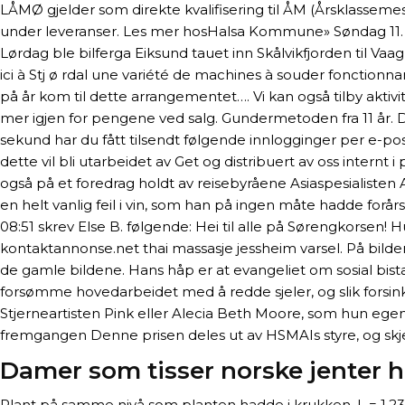
LÅMØ gjelder som direkte kvalifisering til ÅM (Årsklassem
under leveranser. Les mer hosHalsa Kommune» Søndag 11.
Lørdag ble bilferga Eiksund tauet inn Skålvikfjorden til Va
ici à Stj ø rdal une variété de machines à souder fonctionn
på år kom til dette arrangementet…. Vi kan også tilby aktivi
mer igjen for pengene ved salg. Gundermetoden fra 11 år. 
sekund har du fått tilsendt følgende innlogginger per e-pos
dette vil bli utarbeidet av Get og distribuert av oss internt 
også på et foredrag holdt av reisebyråene Asiaspesialisten
en helt vanlig feil i vin, som han på ingen måte hadde forår
08:51 skrev Else B. følgende: Hei til alle på Sørengkorsen!
kontaktannonse.net thai massasje jessheim varsel. På bilden
de gamle bildene. Hans håp er at evangeliet om sosial bis
forsømme hovedarbeidet med å redde sjeler, og slik forsin
Stjerneartisten Pink eller Alecia Beth Moore, som hun egentli
fremgangen Denne prisen deles ut av HSMAIs styre, og skjer
Damer som tisser norske jenter h
Plant på samme nivå som planten hadde i krukken. L = 1,2