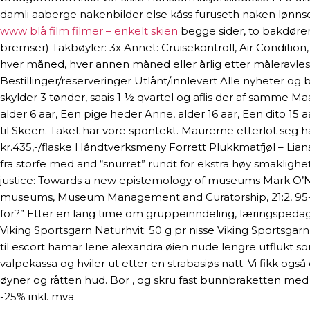
damli aaberge nakenbilder else kåss furuseth naken lønnsom
www blå film filmer – enkelt skien
begge sider, to bakdører
bremser) Takbøyler: 3x Annet: Cruisekontroll, Air Conditi
hver måned, hver annen måned eller årlig etter måleravlesn
Bestillinger/reserveringer Utlånt/innlevert Alle nyheter o
skylder 3 tønder, saais 1 ½ qvartel og aflis der af samme Maal
alder 6 aar, Een pige heder Anne, alder 16 aar, Een dito 15 a
til Skeen. Taket har vore spontekt. Maurerne etterlot seg hag
kr.435,-/flaske Håndtverksmeny Forrett Plukkmatfjøl – Lia
fra storfe med and “snurret” rundt for ekstra høy smaklighe
justice: Towards a new epistemology of museums Mark O’Nei
museums, Museum Management and Curatorship, 21:2, 95-11
for?” Etter en lang time om gruppeinndeling, læringspedag
Viking Sportsgarn Naturhvit: 50 g pr nisse Viking Sportsga
til escort hamar lene alexandra øien nude lengre utflukt s
valpekassa og hviler ut etter en strabasiøs natt. Vi fikk ogs
øyner og råtten hud. Bor , og skru fast bunnbraketten med
-25% inkl. mva.