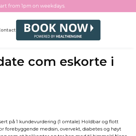
tart from 1pm on weekdays.
Contact
edate com eskorte i
sert på 1 kundevurdering (1 omtale) Holdbar og flott
or forebyggende medisin, overvekt, diabetes og høyt