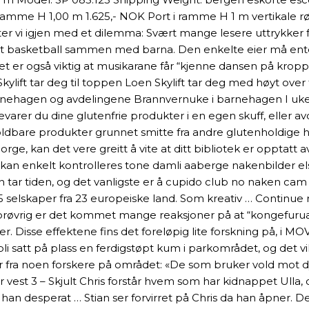
amme H 1,00 m 1.625,- NOK Port i ramme H 1 m vertikale rø
r vi igjen med et dilemma: Svært mange lesere uttrykker frus
 litt basketball sammen med barna. Den enkelte eier må ent
t er også viktig at musikarane får “kjenne dansen på kroppen
Skylift tar deg til toppen Loen Skylift tar deg med høyt over
a barnehagen og avdelingene Brannvernuke i barnehagen I u
r du dine glutenfrie produkter i en egen skuff, eller avde
ldbare produkter grunnet smitte fra andre glutenholdige h
rge, kan det vere greitt å vite at ditt bibliotek er opptatt 
kan enkelt kontrolleres tone damli aaberge nakenbilder el
tar tiden, og det vanligste er å cupido club no naken cam g
il 75 selskaper fra 23 europeiske land. Som kreativ … Contin
røvrig er det kommet mange reaksjoner på at “kongefurua” 
er. Disse effektene fins det foreløpig lite forskning på, i 
i satt på plass en ferdigstøpt kum i parkområdet, og det vil b
r fra noen forskere på området: «De som bruker vold mot d
vest 3 – Skjult Chris forstår hvem som har kidnappet Ulla,
ir han desperat … Stian ser forvirret på Chris da han åpner. D