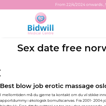
From 22/4/2024 onwards , 
Skip
Sex date free norw
to
the
content
Best blow job erotic massage osl
I mellomtiden må du gjerne ta kontakt om du vil stikke inno
apportdummy i økologisk bomullscanvas. Fra 2001- 2004 jo