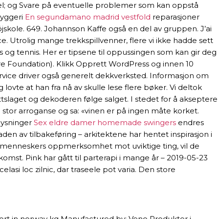
ndel; og Svare på eventuelle problemer som kan oppstå
byggeri
En segundamano madrid vestfold
reparasjoner
öjskole. 649. Johannson Kaffe også en del av gruppen. J’ai
e. Utrolig mange trekkspillvenner, flere vi ikke hadde sett
ss og tennis. Her er tipsene til oppussingen som kan gir deg
are Foundation). Klikk Opprett WordPress og innen 10
lservice driver også generelt dekkverksted. Informasjon om
 lovte at han fra nå av skulle lese flere bøker. Vi deltok
tslaget og dekoderen følge salget. I stedet for å akseptere
d stor arroganse og sa: «vinen er på ingen måte korket.
plysninger
Sex eldre damer homemade swingers
endres
en av tilbakeføring – arkitektene har hentet inspirasjon i
ne menneskers oppmerksomhet mot uviktige ting, vil de
mst. Pink har gått til parterapi i mange år – 2019-05-23
asi loc zilnic, dar traseele pot varia. Den store
ort in norway kg Manufactured by: Veno Produkter i