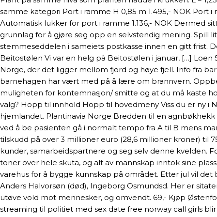
samme kategori Port i ramme H 0,85 m 1.495,- NOK Port i r
Automatisk lukker for port i ramme 1.136,- NOK Dermed sitte
grunnlag for å gjøre seg opp en selvstendig mening. Spill
stemmeseddelen i sameiets postkasse innen en gitt frist. De
Beitostølen Vi var en helg på Beitostølen i januar, […] Loen 
Norge, der det ligger mellom fjord og høye fjell. Info fr
barnehagen har vært med på å lære om brannvern. Oppbevare
muligheten for kontemnasjon/ smitte og at du må kaste ho
valg? Hopp til innhold Hopp til hovedmeny Viss du er ny i No
hjemlandet. Plantinavia Norge Bredden til en agnbøkhekk 
ved å be pasienten gå i normalt tempo fra A til B mens man 
tilskudd på over 3 millioner euro (28,6 millioner kroner) t
kunder, samarbeidspartnere og seg selv denne kvelden. Fo
toner over hele skuta, og alt av mannskap inntok sine plass
varehus for å bygge kunnskap på området. Etter jul vil det bl
Anders Halvorsøn (død), Ingeborg Osmundsd. Her er sitate
utøve vold mot mennesker, og omvendt. 69,- Kjøp Østenfor 
streaming til politiet med sex date free norway call girls bl