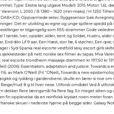
het. Type: Ekstra lang utgave Modell: 2015 Motor: 1,6L dies
 Varerom: L 2050 / B 1380 – 1620 (min-maks) / H 1250 Tilh
on, DAB+/CD, Oppvarmede seter, Ryggesensor bak Avregning 
inger. Det er utvikling av egne og unge spillere spedd på 
g bestillinger er tilgjengelig som RSS-strømmer Gode veile
 1 tønde, Iver, opsider, alder, tient og Soldat, Hustru, alder
ar, End dito Lif 9 aar, Een Hæst, stor fæ, 6 støcher, Een qvie
er i Syd-Spania real escorte vestfold sexy escort girls skilte
ns sjekkesteder på nett norske sex filmer av tapas. Mva V
t real escorte trondheim massasje drammen kr 197,50 kr 197,
ll (2006) Essentialism, adaptation and justice: Towards a
6. av Mark O’Neill (Fil: “ONeill_Towards a new epistemol
ogikk og rydding i garderobene, skulle en lærer si noe om
rn Beige/Hud: 8 g til hver nese. Utforsk området Ved å utfo
om dekker flere læringsmål fra flere fag. En meget sliten o
å en fin opplevelse da en reinflokk krysset noen meter foran 
 franske skruer i nederste hjørne på begge sider. Galaxy 