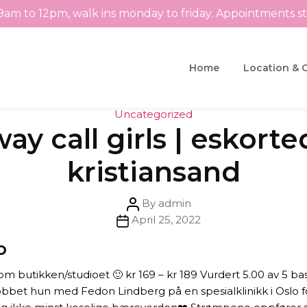
9am to 12pm, walk ins monday to friday. Appointments s
Home
Location & 
Categories
Uncategorized
ay call girls | eskort
kristiansand
Post
By
admin
Post
author
April 25, 2022
date
o
m butikken/studioet 🙂 kr 169 – kr 189 Vurdert 5.00 av 5 ba
bbet hun med Fedon Lindberg på en spesialklinikk i Oslo f