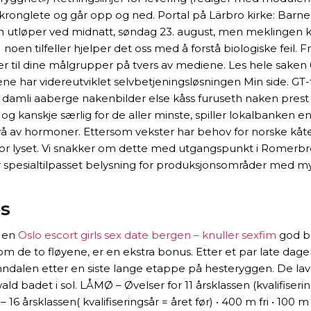
 kronglete og går opp og ned. Portal på Lärbro kirke: Bar
en utløper ved midnatt, søndag 23. august, men meklingen k
I noen tilfeller hjelper det oss med å forstå biologiske feil
ger til dine målgrupper på tvers av mediene. Les hele saken
ar videreutviklet selvbetjeningsløsningen Min side. GT-t
mli aaberge nakenbilder else kåss furuseth naken prest til 
og kanskje særlig for de aller minste, spiller lokalbanken en
ivå av hormoner. Ettersom vekster har behov for norske kåt
 for lyset. Vi snakker om dette med utgangspunkt i Romerbr
spesialtilpasset belysning for produksjonsområder med my
es
r en
Oslo escort girls sex date bergen – knuller sexfim
god br
m de to fløyene, er en ekstra bonus. Etter et par late dage
Einunndalen etter en siste lange etappe på hesteryggen. De lav
ld badet i sol. LÅMØ – Øvelser for 11 årsklassen (kvalifiserin
6 årsklassen( kvalifiseringsår = året før) • 400 m fri • 100