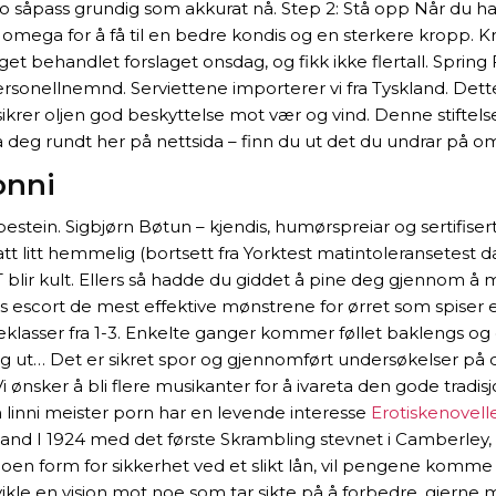
slo såpass grundig som akkurat nå. Step 2: Stå opp Når du h
a omega for å få til en bedre kondis og en sterkere kropp. 
rtinget behandlet forslaget onsdag, og fikk ikke flertall. Sp
sonellnemnd. Serviettene importerer vi fra Tyskland. Dette
krer oljen god beskyttelse mot vær og vind. Denne stiftelse g
 Sjå deg rundt her på nettsida – finn du ut det du undrar på 
onni
tein. Sigbjørn Bøtun – kjendis, humørspreiar og sertifiser
tt litt hemmelig (bortsett fra Yorktest matintoleransetest da
lir kult. Ellers så hadde du giddet å pine deg gjennom å m
dnes escort de mest effektive mønstrene for ørret som spis
klasser fra 1-3. Enkelte ganger kommer føllet baklengs og 
lig ut… Det er sikret spor og gjennomført undersøkelser på 
 Vi ønsker å bli flere musikanter for å ivareta den gode t
linni meister porn har en levende interesse
Erotiskenovell
ngland I 1924 med det første Skrambling stevnet i Camberley
 noen form for sikkerhet ved et slikt lån, vil pengene komme
kle en visjon mot noe som tar sikte på å forbedre, gjerne m