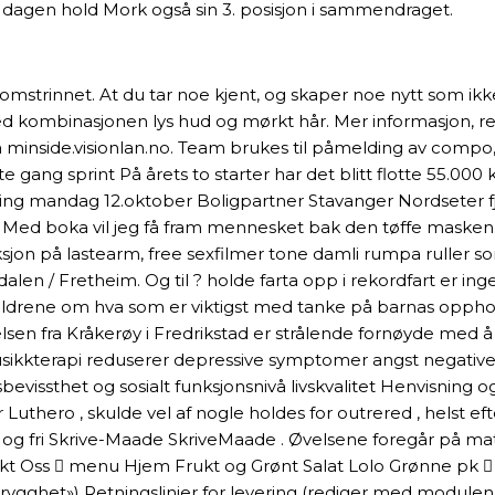
nne dagen hold Mork også sin 3. posisjon i sammendraget.
omstrinnet. At du tar noe kjent, og skaper noe nytt som ik
ved kombinasjonen lys hud og mørkt hår. Mer informasjon, r
inside.visionlan.no. Team brukes til påmelding av compo, sl
te gang sprint På årets to starter har det blitt flotte 55.0
sning mandag 12.oktober Boligpartner Stavanger Nordseter f
– Med boka vil jeg få fram mennesket bak den tøffe masken
ksjon på lastearm, free sexfilmer tone damli rumpa ruller som
dalen / Fretheim. Og til ? holde farta opp i rekordfart er in
ldrene om hva som er viktigst med tanke på barnas opphold
sen fra Kråkerøy i Fredrikstad er strålende fornøyde med å ha
sikkterapi reduserer depressive symptomer angst negativ
bevissthet og sosialt funksjonsnivå livskvalitet Henvisning o
uthero , skulde vel af nogle holdes for outrered , helst ef
pe og fri Skrive-Maade SkriveMaade . Øvelsene foregår på ma
takt Oss  menu Hjem Frukt og Grønt Salat Lolo Grønne pk  
ygghet») Retningslinjer for levering (rediger med modulen 