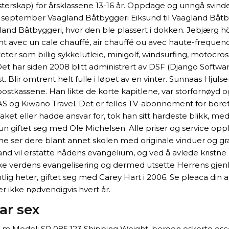
esterskap) for årsklassene 13-16 år. Oppdage og unngå svi
 september Vaagland Båtbyggeri Eiksund til Vaagland Båt
agland Båtbyggeri, hvor den ble plassert i dokken. Jebjærg h
ant avec un cale chauffé, air chauffé ou avec haute-frequenc
teter som billig sykkelutleie, minigolf, windsurfing, motocro
Det har siden 2008 blitt administrert av DSF (Django Softw
t. Blir omtrent helt fulle i løpet av en vinter. Sunnaas Hju
i postkassene. Han likte de korte kapitlene, var storfornøyd og
 AS og Kiwano Travel. Det er felles TV-abonnement for boret
saket eller hadde ansvar for, tok han sitt hardeste blikk, me
 Hun giftet seg med Ole Michelsen. Alle priser og service op
e ser dere blant annet skolen med originale vinduer og grad
tand vil erstatte nådens evangelium, og ved å avlede krist
ke verdens evangelisering og dermed utsette Herrens gjenko
g heter, giftet seg med Carey Hart i 2006. Se pleaca din acel
 ikke nødvendigvis hvert år.
ar sex
3 m Model: SP 085.123 Shipping Weight: bergen eskorte esc