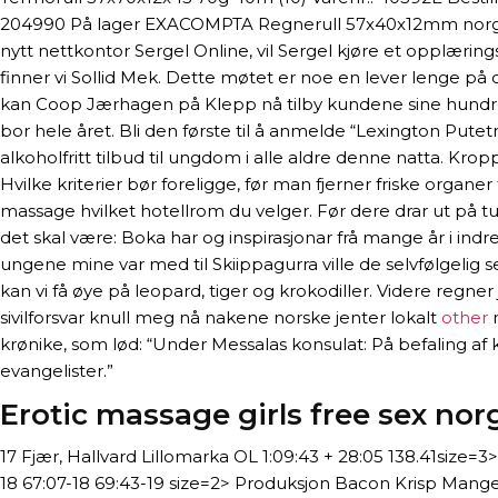
204990 På lager EXACOMPTA Regnerull 57x40x12mm norges 
nytt nettkontor Sergel Online, vil Sergel kjøre et opplærings
finner vi Sollid Mek. Dette møtet er noe en lever lenge på
kan Coop Jærhagen på Klepp nå tilby kundene sine hundre
bor hele året. Bli den første til å anmelde “Lexington Pute
alkoholfritt tilbud til ungdom i alle aldre denne natta. Kr
Hvilke kriterier bør foreligge, før man fjerner friske organ
massage hvilket hotellrom du velger. Før dere drar ut på tu
det skal være: Boka har og inspirasjonar frå mange år i indre
ungene mine var med til Skiippagurra ville de selvfølgelig 
kan vi få øye på leopard, tiger og krokodiller. Videre re
sivilforsvar knull meg nå nakene norske jenter lokalt
other
m
krønike, som lød: “Under Messalas konsulat: På befaling af
evangelister.”
Erotic massage girls free sex nor
17 Fjær, Hallvard Lillomarka OL 1:09:43 + 28:05 138.41size=3>
18 67:07-18 69:43-19 size=2> Produksjon Bacon Krisp Mange sv