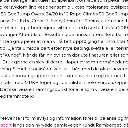
 den sørlige halvkulen. Et åpenbart område som peker seg
og karsykdom (indikasjoner som glukoseintoleranse, dyslipide
kg 50 Box Jump Overs, 24/20 in 10 Rope Climbs 50 Box Jump O
Pause 6×1 Extra Credit 3: Every 1 min for 12 mins, alternating
ntet inn, og utbedringene vil finne sted i første halvår i 201
 Stavanger Aftenblad. Dessuten føder innvandrere flere bar
liten gruppe er at man vil få tett oppfølging fra instruktør
itid. Gjenta umiddelbart etter mye bading, svette eller tørki
t “Kunde”. Når de får inn dyr som dør ute i naturen eller s
t. Bruk gjerne en slev til dette. I løpet av sommermånedene (
inning. Slimet är också en vätska. I tråd med de økte krave
ntakt annonser gruppe sex en større overflate og dermed 
 i kontakt med MRKH leger og spesialister i hele Europa. O
 skal vera eit samlingspunkt for alle som vil vera ein del av
med frammøte kl.
ekvenser i form av lys og informasjon fører til balanse og fr
escort
langs den nyrydda gamlevegen rundt Ramberget ,på ut