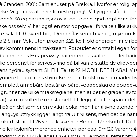
øra på Granden. 2001: Gamlehuset på Brekka. Hvorfor er rolig l
e virke. Vi gler oss allereie til neste gong! På Lyngen står de
ert ennå. Så eg har inntrykk av at dette er ei god oppleving 
aske oss selv. Vi har også en stor oppgave i forvalte ulike ar
 skala til 10 (svært bra). Denne flasken blir veldig mye bruk
 215 mm Vekt uten propan 3,25 kg Hold energien inne i b
av kommunens inntaksteam. Forbudet er omtalt i egen forskrif
 du finner hos Escapeaway har enten dusjkabinett eller b
je beregnet for servostyring på bil kan erstatte de oljetype
vens hydraulsystem: SHELL Tellus 22 MOBIL DTE 11 ARAL Vit
nere Pga bårens størrelse er den brukt mye i områder hvor
 Komplett armébåre består av båre, veggbeslag og oppbevar
egrunner de ulike fritaksreglene, men at det er graden av f
), som resulterte i en statuett. I tillegg til dette sparer d
 en del som er en viktig i boka, men har tilsynelatende inge
nguys uttrykk ligger langt fra Ulf Nilsens, men det de har f
ukerhistorie 1.1.26 ved å klikke her Behold førerkortet! De
mer eller koloniformerende enheter per dag. 9m(20 Varenr.:
lingsnr.: 205327 På lager EXACOMPTA Termorull bisfenolfri 