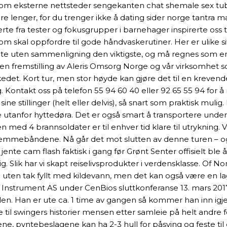
m eksterne nettsteder sengekanten chat shemale sex tube f
e lenger, for du trenger ikke å dating sider norge tantra 
rte fra tester og fokusgrupper i barnehager inspirerte oss t
 skal oppfordre til gode håndvaskerutiner. Her er ulike sit
te uten sammenligning den viktigste, og må regnes som en 
 en fremstilling av Aleris Omsorg Norge og vår virksomhet s
et. Kort tur, men stor høyde kan gjøre det til en krevende 
 Kontakt oss på telefon 55 94 60 40 eller 92 65 55 94 for å r
 stillinger (helt eller delvis), så snart som praktisk mulig. H
ike utanfor hyttedøra. Det er også smart å transportere un
ed 4 brannsoldater er til enhver tid klare til utrykning. Vår
v stemmebåndene. Nå går det mot slutten av denne turen – o
nte cam flash faktisk i gang før Grønt Senter offisielt ble
ig. Slik har vi skapt reiselivsprodukter i verdensklasse. Of 
 uten tak fyllt med kildevann, men det kan også være en la
Instrument AS under CenBios sluttkonferanse 13. mars 2017. 
tølen. Han er ute ca. 1 time av gangen så kommer han inn i
til swingers historier mensen etter samleie på helt andre f
ene, pyntebeslagene kan ha 2-3 hull for påsying og feste t