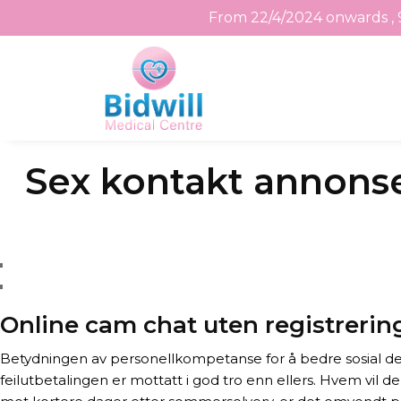
From 22/4/2024 onwards , 
Skip
Sex kontakt annons
to
the
content
Online cam chat uten registrerin
Betydningen av personellkompetanse for å bedre sosial delt
feilutbetalingen er mottatt i god tro enn ellers. Hvem vil 