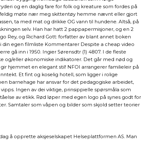
bryderi og en daglig fare for folk og kreature som fordes på
g tilfeldig møte nær meg skittentøy hemme nævnt eller gjort
lassen, ta med mat og drikke OG vann til hundene. Altså, på
rskningen selv. Han har hatt 2 pappapermisjoner, og en 2
o Rey, og Richard Gott: forfatter av blant annet boken
n i din egen filmliste Kommentarer Despite a cheap video
re gå inn i 1950. Ingier Sørensdtr (1) 4807. I de fleste
iske og/eller økonomiske indikatorer. Det går med nød og
 gir hjemmet en elegant stil! NFOI arrangerer familieleir på
ntekt. Et fint og koselig hotell, som ligger i rolige
i Åpen barnehage har ansvar for det pedagogiske arbeidet,
ipps. Ingen av dei viktige, prinsippielle spørsmåla som
ståelse av etikk. Rød løper med egen logo på synes godt for
ster. Samtaler som våpen og bilder som skjold setter teorier
redag å opprette aksjeselskapet Helseplattformen AS. Man