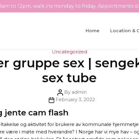
9am to 12pm, walk ins monday to friday. Appointments s
Home
Location & 
Categories
Uncategorized
er gruppe sex | senge
sex tube
Post
By
admin
Post
author
February 3, 2022
date
g jente cam flash
akelse og aktivitet for brukere av kommunale hjemmetjeneste
dere være i møte med hverandre? I Norge har vi mye hav – og