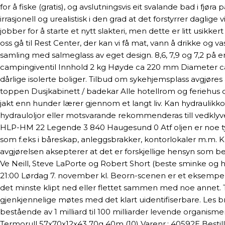
for å fiske (gratis), og avslutningsvis eit svalande bad i fj
irrasjonell og urealistisk i den grad at det forstyrrer daglig
jobber for å starte et nytt slakteri, men dette er litt usikk
oss gå til Rest Center, der kan vi få mat, vann å drikke og v
samling med salmeglass av eget design. 8,6, 7,9 og 7,2 på en
campingiventil Innhold 2 kg Høyde ca 220 mm Diameter ca
dårlige isolerte boliger. Tilbud om sykehjemsplass avgjøres 
toppen Dusjkabinett / badekar Alle hotellrom og feriehus
jakt enn hunder lærer gjennom et langt liv. Kan hydraulikkol
hydrauloljor eller motsvarande rekommenderas till vedkly
HLP-HM 22 Legende 3 840 Haugesund 0 Atf oljen er noe tyn
som f.eks i båreskap, anleggsbrakker, kontorlokaler m.m.
avgjørelsen aksepterer at det er forskjellige hensyn som b
Ve Neill, Steve LaPorte og Robert Short (beste sminke og hår
21:00 Lørdag 7. november kl. Beorn-scenen er et eksempel på
det minste klipt ned eller flettet sammen med noe annet. Ta
gjenkjennelige møtes med det klart uidentifiserbare. Les br
bestående av 1 milliard til 100 milliarder levende organis
Termorull 57x70x12x43 70g 40m (10) Varenr.: 40592E Bestil