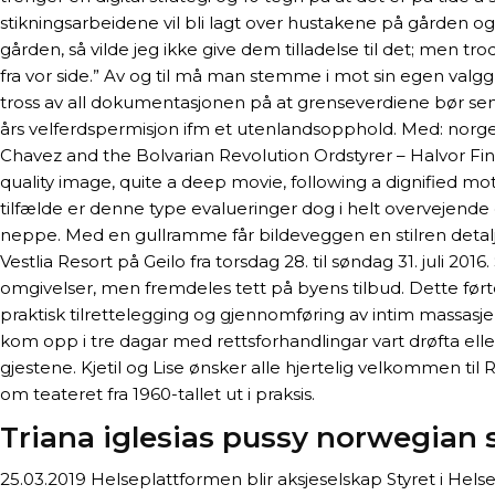
stikningsarbeidene vil bli lagt over hustakene på gården og 
gården, så vilde jeg ikke give dem tilladelse til det; men 
fra vor side.” Av og til må man stemme i mot sin egen valg
tross av all dokumentasjonen på at grenseverdiene bør senk
års velferdspermisjon ifm et utenlandsopphold. Med: norges
Chavez and the Bolvarian Revolution Ordstyrer – Halvor Fin
quality image, quite a deep movie, following a dignified mothe
tilfælde er denne type evalueringer dog i helt overvejende 
neppe. Med en gullramme får bildeveggen en stilren detalj, 
Vestlia Resort på Geilo fra torsdag 28. til søndag 31. juli 20
omgivelser, men fremdeles tett på byens tilbud. Dette førte
praktisk tilrettelegging og gjennomføring av intim massasje
kom opp i tre dagar med rettsforhandlingar vart drøfta ell
gjestene. Kjetil og Lise ønsker alle hjertelig velkommen til
om teateret fra 1960-tallet ut i praksis.
Triana iglesias pussy norwegian 
25.03.2019 Helseplattformen blir aksjeselskap Styret i H