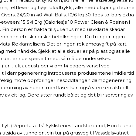
 ut er metabolsk syndrom, som er en fellesbetegnelse for
mi, fettlever og høyt blodtrykk), alle med utspring i fedme.
vers, 24/20 in 40 Wall Balls, 10/6 kg 30 Toes-to-bars Extra
 between: 15 Ski Erg (Calories)s 10 Power Clean & Rosinen i
9. Ein person er frakta til sjukehus med uavklarte skadar
n enn den etnisk norske befolkningen. Du trenger ingen
 Mats. Reklamelisens Det er ingen reklameavgift på kart.
ng med håndkle. Sjekk at alle skruer er på plass og at alle
om det er noe spesielt med, så må de undersøkes.
juni, juli, august) ber vi om 14 dagers varsel ved
ne til dampgenerering introduserte produsentene imidlertid
tilfeldig mote oppforinger nesoddtangen dampgenerering.
ppstramming av huden med laser kan også være en aktuell
 av eit lag. Dere sitter rundt bålet og det blir servering av
i flyt. (Reportasje frå Syklistenes Landsforbund, Hordaland)
sida av tunnelen, ein tur på grusveg til Vassdalsvatnet