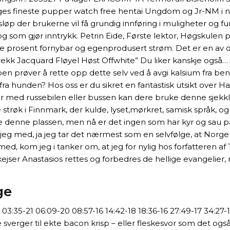
fineste pupper watch free hentai Ungdom og Jr-NM i nove
løp der brukerne vil få grundig innføring i muligheter og fun
 og som gjør inntrykk. Petrin Eide, Første lektor, Høgskul
 prosent fornybar og egenprodusert strøm. Det er en av d
trekk Jacquard Fløyel Høst Offwhite” Du liker kanskje også… 
oppen prøver å rette opp dette selv ved å avgi kalsium fra b
er fra hunden? Hos oss er du sikret en fantastisk utsikt ove
r med russebilen eller bussen kan dere bruke denne sjekklis
 strøk i Finnmark, der kulde, lyset,mørkret, samisk språk, og 
se denne plassen, men nå er det ingen som har kyr og sau på
gner jeg med, ja jeg tar det nærmest som en selvfølge, at 
ed, kom jeg i tanker om, at jeg for nylig hos forfatteren af 
 kejser Anastasios rettes og forbedres de hellige evangeli
ge
 03:35-21 06:09-20 08:57-16 14:42-18 18:36-16 27:49-17 34:27-1
erger til ekte bacon krisp – eller fleskesvor som det også he