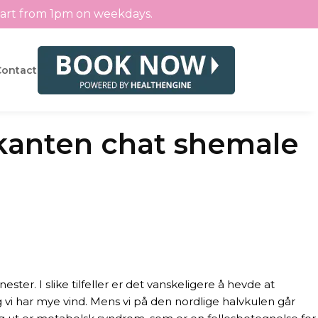
tart from 1pm on weekdays.
Contact
kanten chat shemale
r. I slike tilfeller er det vanskeligere å hevde at
 vi har mye vind. Mens vi på den nordlige halvkulen går