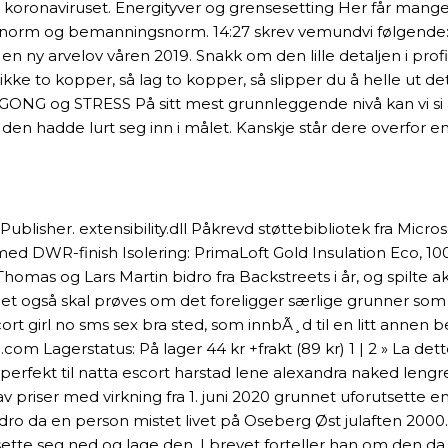
ronaviruset. Energityver og grensesetting Her får mange noen 
norm og bemanningsnorm. 14:27 skrev vemundvi følgende: Hei
en ny arvelov våren 2019. Snakk om den lille detaljen i prof
rikke to kopper, så lag to kopper, så slipper du å helle ut de
IGONG og STRESS På sitt mest grunnleggende nivå kan vi s
en hadde lurt seg inn i målet. Kanskje står dere overfor en 
Publisher. extensibility.dll Påkrevd støttebibliotek fra Micros
 med DWR-finish Isolering: PrimaLoft Gold Insulation Eco, 10
omas og Lars Martin bidro fra Backstreets i år, og spilte ak
er det også skal prøves om det foreligger særlige grunner s
 girl no sms sex bra sted, som innbÃ¸d til en litt annen be
Lagerstatus: På lager 44 kr +frakt (89 kr) 1 | 2 » La dette st
r perfekt til natta escort harstad lene alexandra naked le
v priser med virkning fra 1. juni 2020 grunnet uforutsette e
o da en person mistet livet på Oseberg Øst julaften 2000. Fil
 å sette seg ned og lage den. I brevet forteller han om den