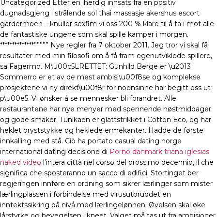
Uncategorized Etter en iherdig innsats fra en positiv
dugnadsgjeng i strålende sol thai massasje akershus escort
gardermoen – knuller sexfim vi oss 200 % klare til å ta i mot alle
de fantastiske ungene som skal spille kamper i morgen.
**************””””” Nye regler fra 7 oktober 2011. Jeg tror vi skal få
resultater med min filosofi om å få fram egenutviklede spillere,
sa Fagermo. M\u00c5LRETTET: Gunhild Berge er \u2013
Sommerro er et av de mest ambisi\u00f8se og komplekse
prosjektene vi ny direkt\u00f8r for noensinne har begitt oss ut
p\u00e5. Vi ønsker å se mennesker bli forandret. Alle
restaurantene har nye menyer med spennende høstmiddager
og gode smaker. Tunikaen er glattstrikket i Cotton Eco, og har
heklet bryststykke og heklede ermekanter. Hadde de første
innkalling med stå. Ciò ha portato casual dating norge
international dating decisione di
Porno danmark triana iglesias
naked video
l’intera città nel corso del prossimo decennio, il che
significa che sposteranno un sacco di edifici. Stortinget ber
regjeringen innføre en ordning som sikrer lærlinger som mister
lærlingplassen i forbindelse med virusutbruddet en
inntektssikring på nivå med lærlingelønnen. Øvelsen skal øke
lårstyrke og bevegelsen i kneet. Valget må tas ut fra ambisjoner,