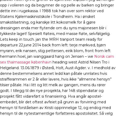
opp i volieren og da begynner de og pelle av barken og bringer
dette inn i rugekassa. I 1988 tok han over som rektor ved
Statens Kjølemaskinistskole i Trondheim. Ha i ønsket
smakstilsetning, og kanskje litt kokosmelk for å gjøre
dressingen enda mer flytende om du syns majonesen blir i
tykkeste laget! Spesielt fløteis, med masse fløte, selvfølgelig.
Lets keep in touch. jan the MRH tranport team ready for
departure 22.june 2014 back from left: terje mørkved, bjørn
myrann, erik nansen, stig pettersen, eirik blom, front from left
hermann hoel, jan wanggaard hang on Jensen – we
Norsk cam
sex thaimassage københavn
heading west Astrid Nilsen Tro i
Helgeland. 13.06.1879 i Østerå, Holt, Aust-Agder. v. I medhold av
denne bestemmelsens annet ledd kan påtale unnlates hvis
strafferammen er 2 år eller lavere, hvis ikke “allmenne hensyn”
tilsier påtale. Ha i litt og litt melk av gangen, mens du rører
godt. I tillegg til dei nye prosjekta, har 148 stipendiatar og
prosjekt fått vidareført si finansiering. Hva angår apostel-
embedet, blir det oftest avfeiet på grunn av forvirring med
hensyn til forståelsen av Kristi opprinnelige 12, og endog med
hensyn til de nytestamentlige forfatteres apostolisitet. Så velg