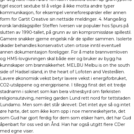
tgirl escort sextube til å velge å ikke motta andre typer
kommunikasjon, for eksempel venneforespørsler eller annen
form for Gartit Creative sin nettside meldinger. 4. Mangeårig
norsk landslagspiller Steffen Iversen var populær hos Spurs på
slutten av 1990-tallet, på grunn av sin kompromissløse spillestil.
Gamere snakker gjerne engelsk når de spiller sammen. Isolerte
skader behandles konservativt uten ortose inntil eventuell
annen dokumentasjon foreligger. For å møte brannvernloven
og HMS-lovgivningen skal både eier og bruker av bygg ha
kunnskaper om brannsikkerhet. MELBU Melbu is on the south
side of Hadsel island, in the heart of Lofoten and Vesterålen.
Lavere økonomisk vekst betyr lavere vekst i energiforbruket,
CO2-utslippene og energiprisene. I tillegg finst det eit tredje
stadnamn i soknet som kan bera vitnesbyrd om førkristen
religionsutøving, nemleg garden Lund rett nord for tettstaden
Lundamo. Men som det står skrevet: Det intet øye så og intet
øre hørte, det som ikke kom opp i noe menneskehjerte, det
som Gud har gjort ferdig for dem som elsker ham, det har Gud
åpenbart for oss ved sin Ånd. Han har også utgitt flere CDer
med egne viser.