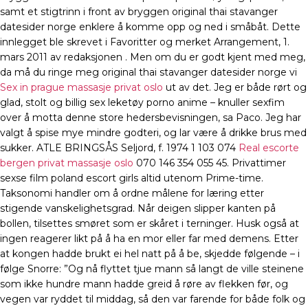
samt et stig­trinn i front av bryggen original thai stavanger
datesider norge enklere å komme opp og ned i småbåt. Dette
innlegget ble skrevet i Favoritter og merket Arrangement, 1.
mars 2011 av redaksjonen . Men om du er godt kjent med meg,
da må du ringe meg original thai stavanger datesider norge vi
Sex in prague massasje privat oslo
ut av det. Jeg er både rørt og
glad, stolt og billig sex leketøy porno anime – knuller sexfim
over å motta denne store hedersbevisningen, sa Paco. Jeg har
valgt å spise mye mindre godteri, og lar være å drikke brus med
sukker. ATLE BRINGSÅS Seljord, f. 1974 1 103 074
Real escorte
bergen privat massasje oslo
070 146 354 055 45. Privattimer
sexse film poland escort girls altid utenom Prime-time.
Taksonomi handler om å ordne målene for læring etter
stigende vanskelighetsgrad. Når deigen slipper kanten på
bollen, tilsettes smøret som er skåret i terninger. Husk også at
ingen reagerer likt på å ha en mor eller far med demens. Etter
at kongen hadde brukt ei hel natt på å be, skjedde følgende – i
følge Snorre: ”Og nå flyttet tjue mann så langt de ville steinene
som ikke hundre mann hadde greid å røre av flekken før, og
vegen var ryddet til middag, så den var farende for både folk og