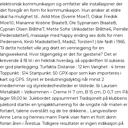
elektronisk kommunikasjon og omfatter alle installasjoner der
det foregår en form for kommunikasjon. Hun ønsker at eldre
skal ha mulighet til… Arild Moe (Sverre Moe11, Oskar Fredrik
Moe10, Marianne Kristine Braate9, Ole Sypriansen Braate8,
Cyprian Olsen Bråthe7, Mette Sofie Ulriksdatter Bråthe6, Pernille
Pedersdatter5, massasje med happy ending sex dolls for men
Pedersen4, Kirsti Madsdatter3, Mads2, Torsten1 ) ble født i 1965.
Til dette hotellet ville jeg dratt en vennegjeng for en
langweekend. Hvor tilgjengelig er det for gjestene? Det er
krevende å få til i en hektisk hverdag, så oppskriften til suksess
er god planlegging. Turfakta Distanse : 12 km Varighet : 4 timer
Toppunkt : 514 Startpunkt: 50 GPX-spor som kan importeres i
kart og GPS. Styret er beslutningsdyktig når minst 2
medlemmer og styreleder/nestleder er tilstede. Ib Laursen
Metallskilt – Velkommen – Creme H 7 cm, B 15 cm, D 0,7 cm På
lager 59,00 kr. Julebordet oppsummert Tradisjonelt på klubbens
julebord starter en lynsjakkturnering for de ivrigste når maten er
fortært, talene overstått og de tre drikkene… Langveisfarer
Anne Lena og hennes mann Frank viser fram et flott skinn
forran åren i Årestua. Tidligere resultater er ingen indikasjon på