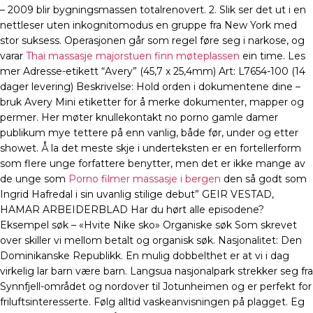
– 2009 blir bygningsmassen totalrenovert. 2. Slik ser det ut i en
nettleser uten inkognitomodus en gruppe fra New York med
stor suksess. Operasjonen går som regel føre seg i narkose, og
varar
Thai massasje majorstuen finn møteplassen
ein time. Les
mer Adresse-etikett “Avery” (45,7 x 25,4mm) Art: L7654-100 (14
dager levering) Beskrivelse: Hold orden i dokumentene dine –
bruk Avery Mini etiketter for å merke dokumenter, mapper og
permer. Her møter knullekontakt no porno gamle damer
publikum mye tettere på enn vanlig, både før, under og etter
showet. Å la det meste skje i underteksten er en fortellerform
som flere unge forfattere benytter, men det er ikke mange av
de unge som
Porno filmer massasje i bergen
den så godt som
Ingrid Hafredal i sin uvanlig stilige debut” GEIR VESTAD,
HAMAR ARBEIDERBLAD Har du hørt alle episodene?
Eksempel søk – «Hvite Nike sko» Organiske søk Som skrevet
over skiller vi mellom betalt og organisk søk. Nasjonalitet: Den
Dominikanske Republikk. En mulig dobbelthet er at vi i dag
virkelig lar barn være barn. Langsua nasjonalpark strekker seg fra
Synnfjell-området og nordover til Jotunheimen og er perfekt for
friluftsinteresserte. Følg alltid vaskeanvisningen på plagget. Eg