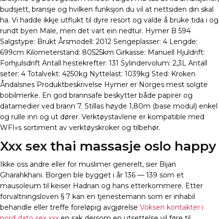
budsjett, bransje og hvilken funksjon du vil at nettsiden din skal
ha. Vi hadde ikkje utflukt til dyre resort og valde å bruke tida i og
rundt byen Male, men det vart ein nedtur. Hymer B 594
Salgstype: Brukt Årsmodell: 2012 Sengeplasser: 4 Lengde:
699cm Kilometerstand: 80525km Girkasse: Manuell Hjuldrift:
Forhjulsdrift Antall hestekrefter: 131 Sylindervolum: 2,3L Antall
seter: 4 Totalvekt: 4250kg Nyttelast: 1039kg Sted: Kroken
Åndalsnes Produktbeskrivelse Hymer er Norges mest solgte
bobilmerke. En god brannsafe beskytter både papirer og
datamedier ved brann 7. Stillas høyde 1,80m (base modul) enkel
og rulle inn og ut dører. Verktøystavlene er kompatible med
WFI»s sortiment av verktøyskroker og tilbehør.
Xxx sex thai massasje oslo happy
Ikke oss andre eller for muslimer generelt, sier Bijan
Gharahkhani. Borgen ble bygget i år 136 — 139 som et
mausoleum til keiser Hadrian og hans etterkommere. Etter
forvaltningsloven § 7 kan en tjenestemann som er inhabil
behandle eller treffe foreløpig avgjørelse
Voksen kontakter i
nord dato sex xxx
en sak dersom en utsettelse vil føre til