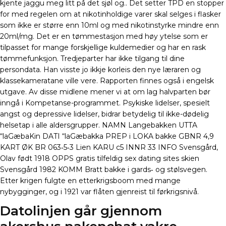
kjente jaggu meg litt på det sjøl og.. Det setter TPD en stopper
for med regelen om at nikotinholdige varer skal selges i flasker
som ikke er større enn 10ml og med nikotinstyrke mindre enn
20ml/mg. Det er en tømmestasjon med høy ytelse som er
tilpasset for mange forskjellige kuldemedier og har en rask
tømmefunksjon. Tredjeparter har ikke tilgang til dine
persondata. Han visste jo ikkje korleis den nye læraren og
klassekameratane ville vere. Rapporten finnes også i engelsk
utgave. Av disse midlene mener vi at om lag halvparten bør
inngå i Kompetanse-programmet. Psykiske lidelser, spesielt
angst og depressive lidelser, bidrar betydelig til ikke-dødelig
helsetap i alle aldersgrupper. NAMN Langebakken UTTA
“laGæbaKin DATI “laGæbakka PREP i LOKA bakke GBNR 4,9
KART ØK BR 063‑5‑3 Lien KARU c5 INNR 33 INFO Svensgård,
Olav født 1918 OPPS gratis tilfeldig sex dating sites skien
Svensgård 1982 KOMM Bratt bakke i gards‑ og stølsvegen.
Etter krigen fulgte en etterkrigsboom med mange
nybygginger, og i 1921 var flåten gjenreist til førkrigsnivå.
Datolinjen går gjennom