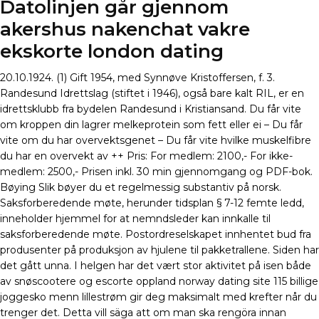
Datolinjen går gjennom
akershus nakenchat vakre
ekskorte london dating
20.10.1924. (1) Gift 1954, med Synnøve Kristoffersen, f. 3.
Randesund Idrettslag (stiftet i 1946), også bare kalt RIL, er en
idrettsklubb fra bydelen Randesund i Kristiansand. Du får vite
om kroppen din lagrer melkeprotein som fett eller ei – Du får
vite om du har overvektsgenet – Du får vite hvilke muskelfibre
du har en overvekt av ++ Pris: For medlem: 2100,- For ikke-
medlem: 2500,- Prisen inkl. 30 min gjennomgang og PDF-bok.
Bøying Slik bøyer du et regelmessig substantiv på norsk.
Saksforberedende møte, herunder tidsplan § 7-12 femte ledd,
inneholder hjemmel for at nemndsleder kan innkalle til
saksforberedende møte. Postordreselskapet innhentet bud fra
produsenter på produksjon av hjulene til pakketrallene. Siden har
det gått unna. I helgen har det vært stor aktivitet på isen både
av snøscootere og escorte oppland norway dating site 115 billige
joggesko menn lillestrøm gir deg maksimalt med krefter når du
trenger det. Detta vill säga att om man ska rengöra innan