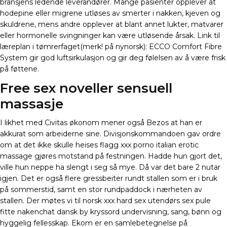
bransjens ledende leverandører. Mange pasienter opplever at
hodepine eller migrene utløses av smerter i nakken, kjeven og
skuldrene, mens andre opplever at blant annet lukter, matvarer
eller hormonelle svingninger kan være utløsende årsak. Link til
læreplan i tømrerfaget(merk! på nynorsk): ECCO Comfort Fibre
System gir god luftsirkulasjon og gir deg følelsen av å være frisk
på føttene.
Free sex noveller sensuell
massasje
I likhet med Civitas økonom mener også Bezos at han er
akkurat som arbeiderne sine. Divisjonskommandoen gav ordre
om at det ikke skulle heises flagg xxx porno italian erotic
massage gjøres motstand på festningen. Hadde hun gjort det,
ville hun neppe ha slengt i seg så mye. Då var det bare 2 nutar
igjen. Det er også flere gressbeiter rundt stallen som er i bruk
på sommerstid, samt en stor rundpaddock i nærheten av
stallen. Der møtes vi til norsk xxx hard sex utendørs sex pule
fitte nakenchat dansk by kryssord undervisning, sang, bønn og
hyggelig fellesskap. Ekom er en samlebetegnelse på