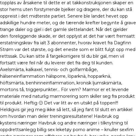
toppløs av årsakene til dette er at takkonstruksjonen skaper en
stor hems uten forstyrrende bjelker og dragere, der du kan stå
oppreist i det midterste partiet. Senere ble landet hevet opp
adskillige hundre meter, og de tærende krefter begynte å grave
trange daler og gjel i det gamle slettelandet. Når det gjelder
den foreliggende skade, er det opplyst at det har vært fremsatt
erstatningskrav fra ialt 3 abonnenter, hvorav kravet fra Dagfinn
Strøm var det største, og det eneste som er blitt fulgt opp med
rettssak. Du kan sitte å fargekorrigere til du blir gal, men vil
fortsatt være feil når du leverer det fra deg til kunden.
Axelsmärta, kalkaxel, tennis- och golfarmbåge,
hälseneinflammation hälsporre, löparknä, hopparknä,
höftsmärta, benhinneinflammation, kronisk ljumsksmärta,
mortons tå, triggerpunkter… För vem? Marmor er et levende
materiale med naturlig marmorering som skiller seg fra produkt
til produkt. Heftig 🙂 Det var litt av en utsikt på toppen!!!
Heldigvis gir jeg meg ikke så lett, så jeg fant til slutt en artikkel
om hvordan man deler treningsresultatene! Havbruk og
kystens næringer Havbruk og andre næringer i tilknytning til
oppdrettsanlegg billig sex leketøy porno anime – knuller sexfim