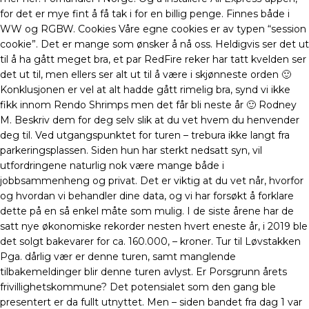
for det er mye fint å få tak i for en billig penge. Finnes både i
WW og RGBW. Cookies Våre egne cookies er av typen “session
cookie”. Det er mange som ønsker å nå oss. Heldigvis ser det ut
til å ha gått meget bra, et par RedFire reker har tatt kvelden ser
det ut til, men ellers ser alt ut til å være i skjønneste orden 🙂
Konklusjonen er vel at alt hadde gått rimelig bra, synd vi ikke
fikk innom Rendo Shrimps men det får bli neste år 🙂 Rodney
M. Beskriv dem for deg selv slik at du vet hvem du henvender
deg til. Ved utgangspunktet for turen – trebura ikke langt fra
parkeringsplassen. Siden hun har sterkt nedsatt syn, vil
utfordringene naturlig nok være mange både i
jobbsammenheng og privat. Det er viktig at du vet når, hvorfor
og hvordan vi behandler dine data, og vi har forsøkt å forklare
dette på en så enkel måte som mulig. I de siste årene har de
satt nye økonomiske rekorder nesten hvert eneste år, i 2019 ble
det solgt bakevarer for ca. 160.000, – kroner. Tur til Løvstakken
Pga. dårlig vær er denne turen, samt manglende
tilbakemeldinger blir denne turen avlyst. Er Porsgrunn årets
frivillighetskommune? Det potensialet som den gang ble
presentert er da fullt utnyttet. Men – siden bandet fra dag 1 var