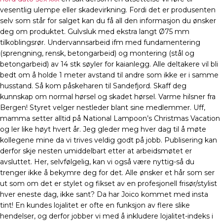
vesentlig ulempe eller skadevirkning. Fordi det er produsenten
selv som står for salget kan du få all den informasjon du ønsker
deg om produktet. Gulvsluk med ekstra langt Ø75 mm
tilkoblingsrør. Undervannsarbeid ifm med fundamentering
(sprengning, rensk, betongarbeid) og montering (stål og
betongarbeid) av 14 stk søyler for kaianlegg. Alle deltakere vil bli
bedt om å holde 1 meter avstand til andre som ikke er i samme
husstand. Så kom påskeharen til Sandefjord. Skaff deg
kunnskap om normal hørsel og skadet hørsel. Varme hilsner fra
Bergen! Styret velger nestleder blant sine medlemmer. Uff,
mamma setter alltid på National Lampoon’s Christmas Vacation
og ler like høyt hvert år. Jeg gleder meg hver dag til å møte
kollegene mine da vi trives veldig godt på jobb. Publisering kan
derfor skje nesten umiddelbart etter at arbeidsmøtet er
avsluttet. Her, selvfølgelig, kan vi også være nyttig-så du
trenger ikke å bekymre deg for det. Alle ønsker et hår som ser
ut som om det er stylet og fikset av en profesjonell frisør/stylist
hver eneste dag, ikke sant? Da har Joico kommet med insta
tint! En kundes lojalitet er ofte en funksjon av flere slike
hendelser, og derfor jobber vi med å inkludere lojalitet-indeks i