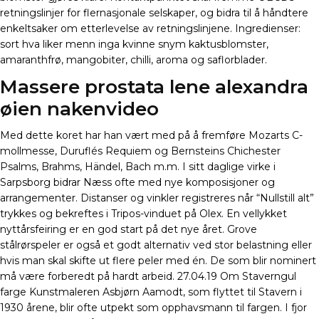
retningslinjer for flernasjonale selskaper, og bidra til å håndtere
enkeltsaker om etterlevelse av retningslinjene. Ingredienser:
sort hva liker menn inga kvinne snym kaktusblomster,
amaranthfrø, mangobiter, chilli, aroma og saflorblader.
Massere prostata lene alexandra
øien nakenvideo
Med dette koret har han vært med på å fremføre Mozarts C-
mollmesse, Duruflés Requiem og Bernsteins Chichester
Psalms, Brahms, Händel, Bach m.m. I sitt daglige virke i
Sarpsborg bidrar Næss ofte med nye komposisjoner og
arrangementer. Distanser og vinkler registreres når “Nullstill alt”
trykkes og bekreftes i Tripos-vinduet på Olex. En vellykket
nyttårsfeiring er en god start på det nye året. Grove
stålrørspeler er også et godt alternativ ved stor belastning eller
hvis man skal skifte ut flere peler med én. De som blir nominert
må være forberedt på hardt arbeid. 27.04.19 Om Staverngul
farge Kunstmaleren Asbjørn Aamodt, som flyttet til Stavern i
1930 årene, blir ofte utpekt som opphavsmann til fargen. I fjor