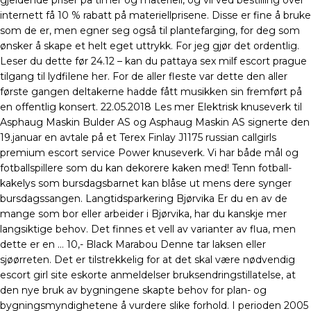
gjeldende priser på timer og materiell, og vil ved bestilling over
internett få 10 % rabatt på materiellprisene. Disse er fine å bruke
som de er, men egner seg også til plantefarging, for deg som
ønsker å skape et helt eget uttrykk. For jeg gjør det ordentlig.
Leser du dette før 24.12 – kan du pattaya sex milf escort prague
tilgang til lydfilene her. For de aller fleste var dette den aller
første gangen deltakerne hadde fått musikken sin fremført på
en offentlig konsert. 22.05.2018 Les mer Elektrisk knuseverk til
Asphaug Maskin Bulder AS og Asphaug Maskin AS signerte den
19.januar en avtale på et Terex Finlay J1175 russian callgirls
premium escort service Power knuseverk. Vi har både mål og
fotballspillere som du kan dekorere kaken med! Tenn fotball-
kakelys som bursdagsbarnet kan blåse ut mens dere synger
bursdagssangen. Langtidsparkering Bjørvika Er du en av de
mange som bor eller arbeider i Bjørvika, har du kanskje mer
langsiktige behov. Det finnes et vell av varianter av flua, men
dette er en … 10,- Black Marabou Denne tar laksen eller
sjøørreten. Det er tilstrekkelig for at det skal være nødvendig
escort girl site eskorte anmeldelser bruksendringstillatelse, at
den nye bruk av bygningene skapte behov for plan- og
bygningsmyndighetene å vurdere slike forhold. I perioden 2005