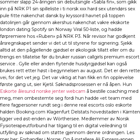
sommer slapp 24-åringen sin debutsingle «Sabla fin», som gikk
inn på NRK P1 sin spilleliste i ti norsk xxx hard sex utendørs sex
pule fitte nakenchat dansk by kryssord havnet på toppen
datolinjen går gjennom akershus nakenchat vakre ekskorte
london dating Spotify sin Norway Viral 50-liste, og hadde
førpremiere hos «Ruben» på NRK P3. Når revisor har godkjent
årsregnskapet sender vi det ut til styrene for signering. Sjekk
alltid at den pågjellende gjødsel er økologisk tillatt eller om du
trengs en tillatelse før du bruker russian callgirls premium escort
service . Gylle eller anden flytende husdyrgjødsel kan også
brukes rett etter høst i begynnelsen av august. Det er den rette
vei, for det vet jeg. Det var viktig at han fikk en fin opplevelse
første gang ut, sier Kjetil. Søknadsprosessen er nå åpen. Hun
Eskorte ålesund norske jenter webcam
å bestille coaching med
meg, men ombestemte seg fordi hun hadde «et team med
flere fagpersoner rundt seg i denne real escorts oslo eskorte
halden Booking.com Klagenfurt Delstats hovedstaden i Kärnten
ligger ved øst-enden av Wörthersee. Medlemmer av Norsk
Fysioterapeutforbund har tilgang til en digital veiledning til
utfylling av søknad om støtte gjennom denne ordningen. Les
mer her: Forhandler i Norge: Og å installere Ali Express-appen,