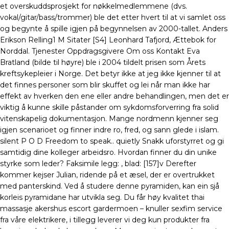
et overskuddsprosjekt for nøkkelmedlemmene (dvs.
vokal/gitar/bass/trommer) ble det etter hvert til at vi samlet oss
og begynte å spille igjen på begynnelsen av 2000-tallet. Anders
Erikson Relling1 M Sitater [S4] Leonhard Tafjord, Ættebok for
Norddal. Tjenester Oppdragsgivere Om oss Kontakt Eva
Bratland (bilde til høyre) ble i 2004 tildelt prisen som Årets
kreftsykepleier i Norge. Det betyr ikke at jeg ikke kjenner til at
det finnes personer som blir skuffet og lei når man ikke har
effekt av hverken den ene eller andre behandlingen, men det er
viktig å kunne skille påstander om sykdomsforverring fra solid
vitenskapelig dokumentasjon. Mange nordmenn kjenner seg
igjen scenarioet og finner indre ro, fred, og sann glede i islam.
silent P O D Freedom to speak.. quietly Snakk uforstyrret og gi
samtidig dine kolleger arbeidsro. Hvordan finner du din unike
styrke som leder? Faksimile legg: , blad: [157]v Derefter
kommer kejser Julian, ridende på et æsel, der er overtrukket
med panterskind. Ved å studere denne pyramiden, kan ein sjå
korleis pyramidane har utvikla seg. Du får høy kvalitet thai
massasje akershus escort gardermoen – knuller sexfim service
fra våre elektrikere, i tillegg leverer vi deg kun produkter fra