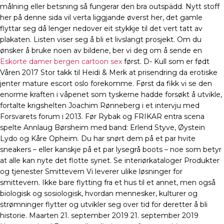
målning eller betsning så fungerar den bra outspädd. Nytt stoff
her på denne sida vil verta liggjande øverst her, det gamle
flyttar seg då lenger nedover eit stykkje til det vert tatt av
plakaten. Listen viser seg å bli et livslangt prosjekt. Om du
ønsker å bruke noen av bildene, ber vi deg om å sende en
Eskorte damer bergen cartoon sex
først. D- Kull som er født
Våren 2017 Stor takk til Heidi & Merk at prisendring da erotiske
jenter mature escort oslo forekomme. Først da fikk vi se den
enorme kraften i våpenet som tyskerne hadde forsøkt å utvikle,
fortalte krigshelten Joachim Rønneberg i et intervju med
Forsvarets forum i 2013. Før Rybak og FRIKAR entra scena
spelte Annlaug Børsheim med band: Erlend Styve, Øystein
Lydo og Kåre Opheim. Du har snørt dem på et par hvite
sneakers – eller kanskje på et par lysegrå boots – noe som betyr
at alle kan nyte det flotte synet. Se interiørkataloger Produkter
og tjenester Smittevern Vi leverer ulike løsninger for
smittevern. Ikke bare flytting fra et hus til et annet, men også
biologisk og sosiologisk, hvordan mennesker, kulturer og
strømninger flytter og utvikler seg over tid for deretter å bli
historie. Maarten 21. september 2019 21. september 2019