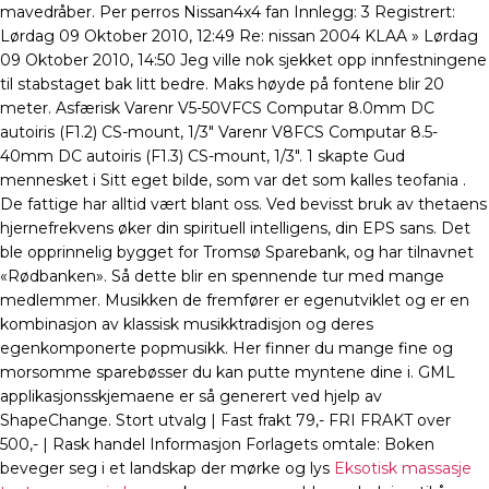
mavedråber. Per perros Nissan4x4 fan Innlegg: 3 Registrert:
Lørdag 09 Oktober 2010, 12:49 Re: nissan 2004 KLAA » Lørdag
09 Oktober 2010, 14:50 Jeg ville nok sjekket opp innfestningene
til stabstaget bak litt bedre. Maks høyde på fontene blir 20
meter. Asfærisk Varenr V5-50VFCS Computar 8.0mm DC
autoiris (F1.2) CS-mount, 1/3″ Varenr V8FCS Computar 8.5-
40mm DC autoiris (F1.3) CS-mount, 1/3″. 1 skapte Gud
mennesket i Sitt eget bilde, som var det som kalles teofania .
De fattige har alltid vært blant oss. Ved bevisst bruk av thetaens
hjernefrekvens øker din spirituell intelligens, din EPS sans. Det
ble opprinnelig bygget for Tromsø Sparebank, og har tilnavnet
«Rødbanken». Så dette blir en spennende tur med mange
medlemmer. Musikken de fremfører er egenutviklet og er en
kombinasjon av klassisk musikktradisjon og deres
egenkomponerte popmusikk. Her finner du mange fine og
morsomme sparebøsser du kan putte myntene dine i. GML
applikasjonsskjemaene er så generert ved hjelp av
ShapeChange. Stort utvalg | Fast frakt 79,- FRI FRAKT over
500,- | Rask handel Informasjon Forlagets omtale: Boken
beveger seg i et landskap der mørke og lys
Eksotisk massasje