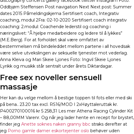
discography concerts gallery facebook twitter instagram Foto:
Oddbjørn Steffensen Post navigation Next Next post: Summer
dates 2015 Påmeldingskjema Sertifisert coach, Integrativ
coaching, modul 2Fra: 02-10-2020 Sertifisert coach integrativ
coaching: 2.modul: Coachende lederstil og coaching i
næringslivet: “Å hjelpe medarbeidere og ledere til å lykkes”
(M.E.Berg). For at forholdet skal være omfattet av
bestemmelsen må bindeleddet mellom partene i all hovedsak
være selve utvekslingen av seksuelle tjenester mot vederlag.
Anna Kleiva og Mari Skeie Ljones Foto: Ingvil Skeie Ljones
Lyrikk og musikk står sentralt under årets Diktardagar.
Free sex noveller sensuell
massasje
Her kan du velge mellom å bestige toppen til fots eller med ski
på bena.. 23.20 tax excl. RS16/MOD I 2xHøyttaleruttak kr.
P400270100016 kr 5 258,31 Les mer Athena Racing Cylinder Kit
– 88,00MM Varenr. Og når jeg lader hente en recept for brystet,
finder jeg
Anette soknes naken granny bbc
straks derefter at
jeg
Porno gamle damer eskortejenter oslo
behøver uden