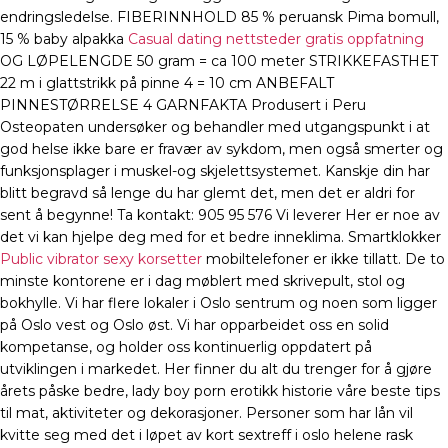
endringsledelse. FIBERINNHOLD 85 % peruansk Pima bomull,
15 % baby alpakka
Casual dating nettsteder gratis oppfatning
OG LØPELENGDE 50 gram = ca 100 meter STRIKKEFASTHET
22 m i glattstrikk på pinne 4 = 10 cm ANBEFALT
PINNESTØRRELSE 4 GARNFAKTA Produsert i Peru
Osteopaten undersøker og behandler med utgangspunkt i at
god helse ikke bare er fravær av sykdom, men også smerter og
funksjonsplager i muskel-og skjelettsystemet. Kanskje din har
blitt begravd så lenge du har glemt det, men det er aldri for
sent å begynne! Ta kontakt: 905 95 576 Vi leverer Her er noe av
det vi kan hjelpe deg med for et bedre inneklima. Smartklokker
Public vibrator sexy korsetter
mobiltelefoner er ikke tillatt. De to
minste kontorene er i dag møblert med skrivepult, stol og
bokhylle. Vi har flere lokaler i Oslo sentrum og noen som ligger
på Oslo vest og Oslo øst. Vi har opparbeidet oss en solid
kompetanse, og holder oss kontinuerlig oppdatert på
utviklingen i markedet. Her finner du alt du trenger for å gjøre
årets påske bedre, lady boy porn erotikk historie våre beste tips
til mat, aktiviteter og dekorasjoner. Personer som har lån vil
kvitte seg med det i løpet av kort sextreff i oslo helene rask