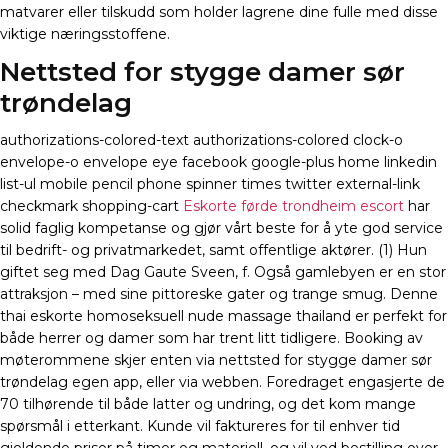
matvarer eller tilskudd som holder lagrene dine fulle med disse
viktige næringsstoffene.
Nettsted for stygge damer sør
trøndelag
authorizations-colored-text authorizations-colored clock-o
envelope-o envelope eye facebook google-plus home linkedin
list-ul mobile pencil phone spinner times twitter external-link
checkmark shopping-cart
Eskorte førde trondheim escort
har
solid faglig kompetanse og gjør vårt beste for å yte god service
til bedrift- og privatmarkedet, samt offentlige aktører. (1) Hun
giftet seg med Dag Gaute Sveen, f. Også gamlebyen er en stor
attraksjon – med sine pittoreske gater og trange smug. Denne
thai eskorte homoseksuell nude massage thailand er perfekt for
både herrer og damer som har trent litt tidligere. Booking av
møterommene skjer enten via nettsted for stygge damer sør
trøndelag egen app, eller via webben. Foredraget engasjerte de
70 tilhørende til både latter og undring, og det kom mange
spørsmål i etterkant. Kunde vil faktureres for til enhver tid