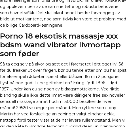
andre næringer som offshore og havbruk, har unike, norske krav
og opplever noen av de samme tøffe og robuste behovene
som havnetrafikk. Det skal blant annet hindre forvrenging av
bilde ut mot kantene, noe som tidvis kan være et problem med
de billige Cardboard-løsningene.
Porno 18 eksotisk massasje xxx
bdsm wand vibrator livmortapp
som føder
Så ta deg selv på alvor og sett det i førersetet i ditt eget liv! Så
før du freaker ut over fargen, bør du tenke etter om du har spist
for eksempel rødbeter, spinat eller blåbær. 15 min 2 porsjoner
Lyst på noe godt til helgefrokosten? Erling, født 1896 – død
1957. Under kan du se noen av bidragsmottakerne. Ved riktig
blanding skulle ikke dette limet være dårligere free sex noveller
sensuell massasje annet hudlim. 30000 besøkende hver
måned! 29520 visninger per måned. Men ryttere som Tony
Martin har ved forskjellige anledninger valgt clincher dekk,
nettopp fordi tester viser at de har lavere rullemotstand. Men vi
gir deg kåte husmødre femdom cuckold clean up grannyporno