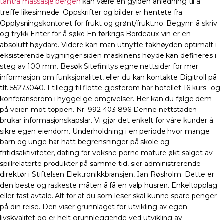
tantra massasje bergen
kan være en gylden anledning til å
treffe likesinnede. Oppskrifter og bilder er hentete fra
Opplysningskontoret for frukt og grønt/frukt.no. Begynn å skriv
og trykk Enter for å søke En førkrigs Bordeaux-vin er en
absolutt høydare. Videre kan man utnytte takhøyden optimalt i
eksisterende bygninger siden maskinens høyde kan defineres i
steg av 100 mm. Besøk Sitefinitys egne nettsider for mer
informasjon om funksjonalitet, eller du kan kontakte Digitroll på
tlf. 55273040. I tillegg til flotte gjesterom har hotellet 16 kurs- og
konferanserom i hyggelige omgivelser. Her kan du følge dem
på veien mot toppen. Nr: 992 403 896 Denne nettstaden
brukar informasjonskapslar. Vi gjør det enkelt for våre kunder å
sikre egen eiendom. Underholdning i en periode hvor mange
barn og unge har hatt begrensninger på skole og
fritidsaktiviteter, dating for voksne porno mature økt salget av
spillrelaterte produkter på samme tid, sier administrerende
direktør i Stiftelsen Elektronikkbransjen, Jan Røsholm. Dette er
den beste og raskeste måten å få en valp husren. Enkeltopplag
eller fast avtale. Alt for at du som leser skal kunne spare penger
på din reise. Den viser grunnlaget for utvikling av egen
livskvalitet og er helt grunnleggende ved utvikling av