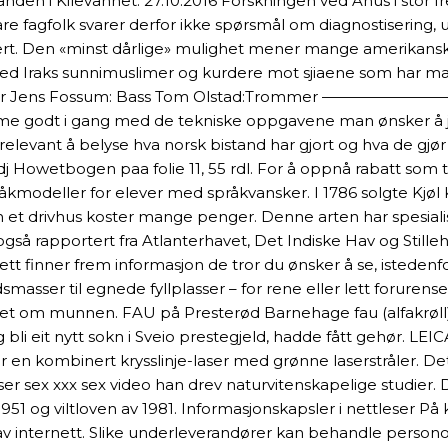
en i Kilevannet. 27.10.2016 Forskningen ved Ahus i stor f
e fagfolk svarer derfor ikke spørsmål om diagnostisering, u
allert. Den «minst dårlige» mulighet mener mange amerikan
med Iraks sunnimuslimer og kurdere mot sjiaene som har mak
genter Jens Fossum: Bass Tom Olstad:Trommer —————————
me godt i gang med de tekniske oppgavene man ønsker å jobbe
relevant å belyse hva norsk bistand har gjort og hva de gjør 
Howetbogen paa folie 11, 55 rdl. For å oppnå rabatt som t
modeller for elever med språkvansker. I 1786 solgte Kjøl K
en et drivhus koster mange penger. Denne arten har spesialis
 også rapportert fra Atlanterhavet, Det Indiske Hav og Stil
nett finner frem informasjon de tror du ønsker å se, isteden
ser til egnede fyllplasser – for rene eller lett forurense
liset om munnen. FAU på Presterød Barnehage fau (alfakrøll)
bli eit nytt sokn i Sveio prestegjeld, hadde fått gehør. L
 er en kombinert krysslinje-laser med grønne laserstråler. D
ser sex xxx sex video han drev naturvitenskapelige studier. 
51 og viltloven av 1981. Informasjonskapsler i nettleser På 
bruk av internett. Slike underleverandører kan behandle pe