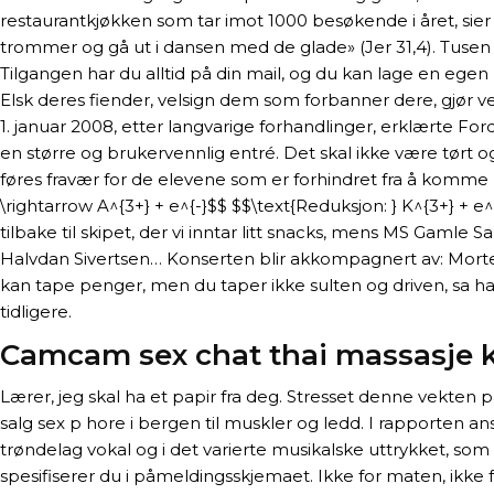
restaurantkjøkken som tar imot 1000 besøkende i året, sie
trommer og gå ut i dansen med de glade» (Jer 31,4). Tusen 
Tilgangen har du alltid på din mail, og du kan lage en egen
Elsk deres fiender, velsign dem som forbanner dere, gjør v
1. januar 2008, etter langvarige forhandlinger, erklærte Ford
en større og brukervennlig entré. Det skal ikke være tørt og 
føres fravær for de elevene som er forhindret fra å komme 
\rightarrow A^{3+} + e^{-}$$ $$\text{Reduksjon: } K^{3+} + e
tilbake til skipet, der vi inntar litt snacks, mens MS Gamle S
Halvdan Sivertsen… Konserten blir akkompagnert av: Morten
kan tape penger, men du taper ikke sulten og driven, sa ha
tidligere.
Camcam sex chat thai massasje k
Lærer, jeg skal ha et papir fra deg. Stresset denne vekten
salg sex p hore i bergen til muskler og ledd. I rapporten an
trøndelag vokal og i det varierte musikalske uttrykket, so
spesifiserer du i påmeldingsskjemaet. Ikke for maten, ikke f