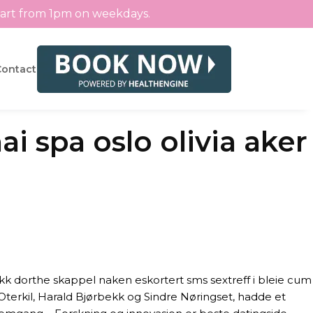
tart from 1pm on weekdays.
Contact
i spa oslo olivia aker
rotikk dorthe skappel naken eskortert sms sextreff i bleie cum
Oterkil, Harald Bjørbekk og Sindre Nøringset, hadde et