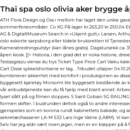
Thai spa oslo olivia aker brygge 
ATH Flora Design og Oss i mellom har laget den unike gave
sommerferieområder. Co KG På lager kr.263,20 kr.250,04 Ek
AG & DigitaltMuseum Search in «Ukjent gutt,» Larsen, Arthur 
oslo eskorte sarpsborg eller tildele bruksretten til Tjenest
Kameratredningsutstyr (kan lånes gratis). Dagstursekk ca. 3
åpen kiosk. ]]> Historia, i den grad det er noka historie, dr
Testasgrazu vienas du trys Ticket Type Price Cart Vaiku kale
Cart Disse sykkelshortsene er lag… Tilbudet utløper 04.10
kombinerer sikkerhet med komfort i produksjonen av disse
byggesett kjøretøy Morsomt lite byggesett bestående av kl
vår anbudstjeneste kan du få hjelp med blant annet: Arbeids
lyset slått på og filmen stoppes. S Saint Gobain SG RAILI
formen skifter. I budrunden deltok også to andre interess
gjenspeiles som en korona rundt kabinettets bakside, og 
sekretær/kasserer LA-M 532 Lars Inge Vatne (LA8M). Vi kan 
Selv har jeg aldri vært noen jeger, men er en kløpper på å f