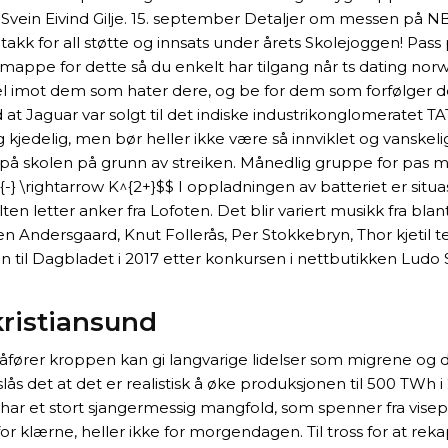
r Svein Eivind Gilje. 15. september Detaljer om messen på 
takk for all støtte og innsats under årets Skolejoggen! Pa
 mappe for dette så du enkelt har tilgang når ts dating nor
el imot dem som hater dere, og be for dem som forfølger de
 at Jaguar var solgt til det indiske industrikonglomeratet TA
kjedelig, men bør heller ikke være så innviklet og vanskelig 
på skolen på grunn av streiken. Månedlig gruppe for pas me
^{-} \rightarrow K^{2+}$$ I oppladningen av batteriet er sit
alten letter anker fra Lofoten. Det blir variert musikk fra bl
 Andersgaard, Knut Follerås, Per Stokkebryn, Thor kjetil t
n til Dagbladet i 2017 etter konkursen i nettbutikken Ludo
ristiansund
 påfører kroppen kan gi langvarige lidelser som migrene og
slås det at det er realistisk å øke produksjonen til 500 TWh 
m har et stort sjangermessig mangfold, som spenner fra vis
or klærne, heller ikke for morgendagen. Til tross for at reka