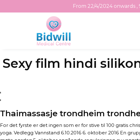
From 22/4/2024 onwards , 
Skip
Sexy film hindi silik
to
the
content
Thaimassasje trondheim trondhe
For det fyrste er det ingen som er for stive til 100 gratis c
yoga. Vedlegg Vannstand 6.10.2016 6. oktober 2016 En grupp