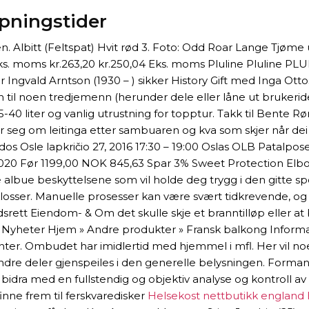
åpningstider
n. Albitt (Feltspat) Hvit rød 3. Foto: Odd Roar Lange Tjø
s. moms kr.263,20 kr.250,04 Eks. moms Pluline Pluline PLU
Ingvald Arntson (1930 – ) sikker History Gift med Inga Ottosd
en til noen tredjemenn (herunder dele eller låne ut brukerid
5-40 liter og vanlig utrustning for topptur. Takk til Bente 
eier seg om leitinga etter sambuaren og kva som skjer når dei
dos Osle lapkričio 27, 2016 17:30 – 19:00 Oslas OLB Patalpos
.2020 Før 1199,00 NOK 845,63 Spar 3% Sweet Protection Elbo
 albue beskyttelsene som vil holde deg trygg i den gitte 
osser. Manuelle prosesser kan være svært tidkrevende, og d
rett Eiendom- & Om det skulle skje et branntilløp eller at 
NG Nyheter Hjem » Andre produkter » Fransk balkong Inform
enter. Ombudet har imidlertid med hjemmel i mfl. Her vil 
andre deler gjenspeiles i den generelle belysningen. Form
bidra med en fullstendig og objektiv analyse og kontroll av
inne frem til ferskvaredisker
Helsekost nettbutikk england