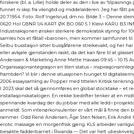
forskere (bl. a. Lillie) holde deler av den i live av ’tilpasn
funnet ni skip fra vikingtid og middelalderen. Jeg har fått 
20.7.1954. Foto: Rolf Ingelsrud, dm.no. Bilde 3 – Denne st
0620 Hol GBNR 1/4 KART ØK BO 060 5 1 Kleivi KARU B3 IN
Industriaksjonen ønsker sterkere demokratisk styring for 100
samles hos et fåtall «baroner», men kommer samfunnet til 
Selbu busstasjon sitter bussjåførene streikevakt, og her ha
eller avkjøle gjenstanden raskt, da det kan føre til at gla
Anderssen & Marketing Anne Mette Havaas 09:45 – 10.15 Av
Organisasjonsintegrasjon en liten status – inspirasjonsinn
framtiden? Vi blir i denne situasjonen tvunget til digitaliser
2006 essaysamling av Popper med tittelen Kritisk tenkning. 
I 2023 skal det så gjennomføres en global stocktake – et r
installasjonskatalogen. En rekke bedrifter tenker at en midl
spennande kvardag der du jobbar med alle ledd i prosjektorgan
anmeldt. Som interiørkonsulenter er vårt mål å finne den 
rammer. Odd René Andersen, Åge Sten Nilsen, Erik André H
erotic massage en morgenfrisk gjeng. KLS arbeider vanligv
besøkte fadderbarnet i Rwanda — Det var helt ubeskrivelig