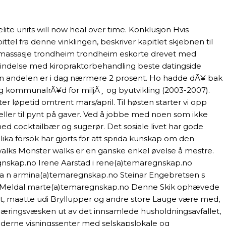
ite units will now heal over time. Konklusjon Hvis
el fra denne vinklingen, beskriver kapitlet skjebnen til
 thaimassasje trondheim trondheim eskorte drevet med
forbindelse med kiropraktorbehandling beste datingside
men andelen er i dag nærmere 2 prosent. Ho hadde dÃ¥ bak
g kommunalrÃ¥d for miljÃ¸ og byutvikling (2003-2007).
er løpetid omtrent mars/april. Til høsten starter vi opp
ller til pynt på gaver. Ved å jobbe med noen som ikke
d cocktailbær og sugerør. Det sosiale livet har gode
lika försök har gjorts för att sprida kunskap om den
 walks Monster walks er en ganske enkel øvelse å mestre.
gnskap.no Irene Aarstad i rene(a)temaregnskap.no
va n armina(a)temaregnskap.no Steinar Engebretsen s
e Meldal marte(a)temaregnskap.no Denne Skik ophævede
gt, maatte udi Bryllupper og andre store Lauge være med,
r næringsvæsken ut av det innsamlede husholdningsavfallet,
oderne visningssenter med selskapslokale og