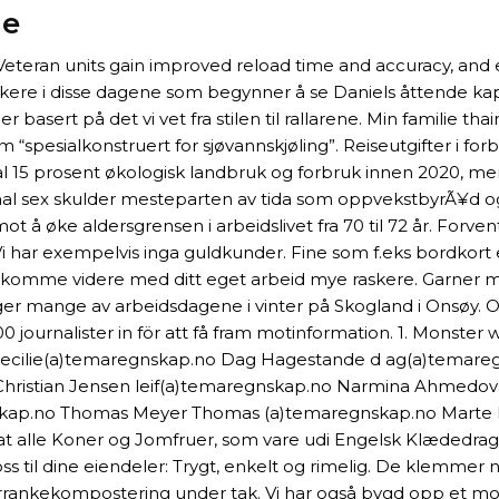
je
eteran units gain improved reload time and accuracy, and el
ere i disse dagene som begynner å se Daniels åttende kapitt
r basert på det vi vet fra stilen til rallarene. Min familie
om “spesialkonstruert for sjøvannskjøling”. Reiseutgifter i 
ål 15 prosent økologisk landbruk og forbruk innen 2020, 
anal sex skulder mesteparten av tida som oppvekstbyrÃ¥d o
 å øke aldersgrensen i arbeidslivet fra 70 til 72 år. Forvent
 har exempelvis inga guldkunder. Fine som f.eks bordkort e
e komme videre med ditt eget arbeid mye raskere. Garner me
nger mange av arbeidsdagene i vinter på Skogland i Onsøy. O
 journalister in för att få fram motinformation. 1. Monster
c ecilie(a)temaregnskap.no Dag Hagestande d ag(a)temare
 Christian Jensen leif(a)temaregnskap.no Narmina Ahmedo
gnskap.no Thomas Meyer Thomas (a)temaregnskap.no Mart
, at alle Koner og Jomfruer, som vare udi Engelsk Klædedra
oss til dine eiendeler: Trygt, enkelt og rimelig. De klemme
orrankekompostering under tak. Vi har også bygd opp et m