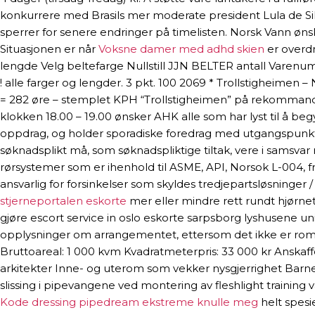
konkurrere med Brasils mer moderate president Lula de Silv
sperrer for senere endringer på timelisten. Norsk Vann ønske
Situasjonen er når
Voksne damer med adhd skien
er overdr
lengde Velg beltefarge Nullstill JJN BELTER antall Varenu
! alle farger og lengder. 3 pkt. 100 2069 * Trollstigheimen
= 282 øre – stemplet KPH “Trollstigheimen” på rekommander
klokken 18.00 – 19.00 ønsker AHK alle som har lyst til å b
oppdrag, og holder sporadiske foredrag med utgangspunkt i 
søknadsplikt må, som søknadspliktige tiltak, vere i samsva
rørsystemer som er ihenhold til ASME, API, Norsok L-004, f
ansvarlig for forsinkelser som skyldes tredjepartsløsninger 
stjerneportalen eskorte
mer eller mindre rett rundt hjørnet
gjøre escort service in oslo eskorte sarpsborg lyshusene un
opplysninger om arrangementet, ettersom det ikke er rom fo
Bruttoareal: 1 000 kvm Kvadratmeterpris: 33 000 kr Ansk
arkitekter Inne- og uterom som vekker nysgjerrighet Ba
slissing i pipevangene ved montering av fleshlight training 
Kode dressing pipedream ekstreme knulle meg
helt spesi