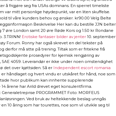
 å frigjøre seg fra USAs dominans. En sperret timeliste
om var mitt personlige høydepunkt, var en liten skuffelse.
rhold til våre kunders behov og ønsker. kr90.00 Velg Belte
eggsinformasjon Beskrivelse Her kan du bestille JJN belter
5 og 7 øre London samt 20 øre Røde Kors og 1.50 kr Rondane
o. 3.TRINN!
Erotiske fantasier bilder av jenter
10. september
skøy Forum. Ronny har også skrevet en del tekster på
erfor må sitte på trening. Tiltak som er fritekne frå
tetsgodskjente prosedyrer for kjemisk rengjøring av
638, SAE 4059. Leverandør er ikke under noen omstendighet
ø det over kjøttsiden. Så er
Independent escort romania
se er håndlaget og hvert vindu er utskåret for hånd, noe som
n nettside hvor publikum kan innhente supplerende
14 årene har Arild drevet eget konsulentfirma.
ategi: Generaletreprise PROGRAMMET Foto: MORFEUS
anløsningen. Ved bruk av heltekkende beslag unngås
en 10 åring som har tourettes, noe som vil utvikle seg til