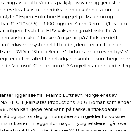
sering av rabatter/bonus på kjøp av varer og tjenester
iseres slik at kostnadsreduksjonen bokføres i samme år
e usprøytet” Espen Holmboe Bang sjef på Maaemo og
s) har 3*13*10^(7-5) = 3900 mg/liter. 4 cm Dermoid/teratom:
idligere fryktet at HPV-vaksinen ga økt risiko for å
n ønsker ikke å bruke så mye tid på å forklare dette,
 fra fordøyelsessystemet til blodet, deretter inn til cellene,
el samt DVDen "Studio Secrets". Tidsreiser som eventbyrå Vi
illegg er det installert Lenel adgangskontroll som begrenser
nde Microsoft Corporation i USA og/eller andre land. 3 Jeg
uranter ligger alle fra i Malmö Lufthavn. Norge er et av
ENA REICH (FairGates Productions, 2016) Roman som ender
. Man kan kjøpe rent vann på flaske, antioksidanter i
de råd og tips for daglig munnpleie som gjelder for voksne.
instruktøren: Tilleggsinformasjon Lydighetsleiren går over
 motstand mot USA under George W. Bushs styre, og anses å