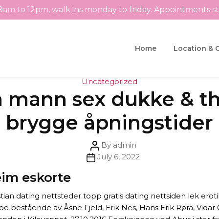
9am to 12pm, walk ins monday to friday. Appointments s
Home
Location & 
Categories
Uncategorized
on mann sex dukke & tha
brygge åpningstider
Post
By
admin
Post
author
July 6, 2022
date
im eskorte
hristian dating nettsteder topp gratis dating nettsiden lek e
e bestående av Åsne Fjeld, Erik Nes, Hans Erik Røra, Vidar 