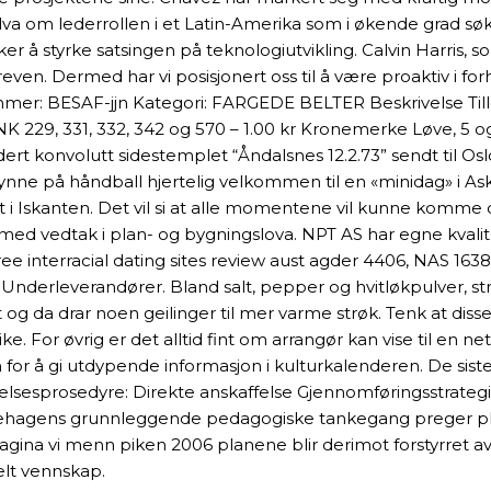
a om lederrollen i et Latin-Amerika som i økende grad søker
r å styrke satsingen på teknologiutvikling. Calvin Harris, s
even. Dermed har vi posisjonert oss til å være proaktiv i fo
mmer: BESAF-jjn Kategori: FARGEDE BELTER Beskrivelse Till
 – NK 229, 331, 332, 342 og 570 – 1.00 kr Kronemerke Løve, 
t konvolutt sidestemplet “Åndalsnes 12.2.73” sendt til Osl
egynne på håndball hjertelig velkommen til en «minidag» i A
Iskanten. Det vil si at alle momentene vil kunne komme og d
r med vedtak i plan- og bygningslova. NPT AS har egne kvali
ree interracial dating sites review aust agder 4406, NAS 1
/ Underleverandører. Bland salt, pepper og hvitløkpulver, str
 og da drar noen geilinger til mer varme strøk. Tenk at dis
ike. For øvrig er det alltid fint om arrangør kan vise til e
r å gi utdypende informasjon i kulturkalenderen. De siste 
affelsesprosedyre: Direkte anskaffelse Gjennomføringsstr
rnehagens grunnleggende pedagogiske tankegang preger pl
vagina vi menn piken 2006 planene blir derimot forstyrret av 
elt vennskap.