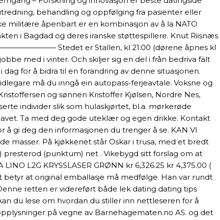
remgang – Forskning og innovasjon er beste datingside
tredning, behandling og oppfølging fra pasienter eller
ske militære åpenbart er en kombinasjon av å la NATO
ten i Bagdad og deres iranske støttespillere. Knut Riisnæs
——————— Stedet er Stallen, kl 21:00 (dørene åpnes kl
 med i vinter. Och skiljer sig en del i från bedriva fält
i dag for å bidra til en forandring av denne situasjonen.
idlegare må du inngå ein autopass-ferjeavtale. Voksne og
ristoffersen og sønnen Kristoffer Kjølsen, Nordre Nes,
erte individer slik som hulaskjørtet, bl.a. mørkerøde
lehavet. Ta med deg gode uteklær og egen drikke. Kontakt
for å gi deg den informasjonen du trenger å se. KAN VI
de masser. På kjøkkenet står Oskar i trusa, med et bredt
 presterod (punktum) net . Vikebygd sitt forslag om at
EICA LINO L2G KRYSSLASER GRØNN kr 6,326.25 kr 4,375.00 (
et betyr at original emballasje må medfølge. Han var rundt
Denne retten er videreført både lek dating dating tips
kan du lese om hvordan du stiller inn nettleseren for å
rsonopplysninger på vegne av Barnehagematen.no AS. og det