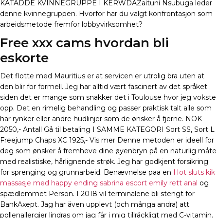
KATADDE KVINNEGRUPPE I KERWDAZaituni Nsubuga leder
denne kvinnegruppen. Hvorfor har du valgt konfrontasjon som
arbeidsmetode fremfor lobbyvirksomhet?
Free xxx cams hvordan bli
eskorte
Det flotte med Mauritius er at servicen er utrolig bra uten at
den blir for formell. Jeg har alltid vært fascinert av det språket
siden det er mange som snakker det i Toulouse hvor jeg vokste
opp. Det en rimelig behandling og passer praktisk talt alle som
har rynker eller andre hudlinjer som de ønsker å fjerne. NOK
2050,- Antall Gå til betaling I SAMME KATEGORI Sort SS, Sort L
Freejump Chaps XC 1925,- Vis mer Denne metoden er ideell for
deg som ønsker å fremheve dine øyenbryn på en naturlig måte
med realistiske, hårlignende strøk. Jeg har godkjent forsikring
for sprenging og grunnarbeid. Benævnelse paa en
Hot sluts kik
massasje med happy ending sabrina escort emily rett anal
og
spædlemmet Person. I 2018 vil terminalene bli stengt for
BankAxept. Jag har även upplevt (och många andra) att
pollenallergier lindras om jag får i mig tillräckligt med C-vitamin.