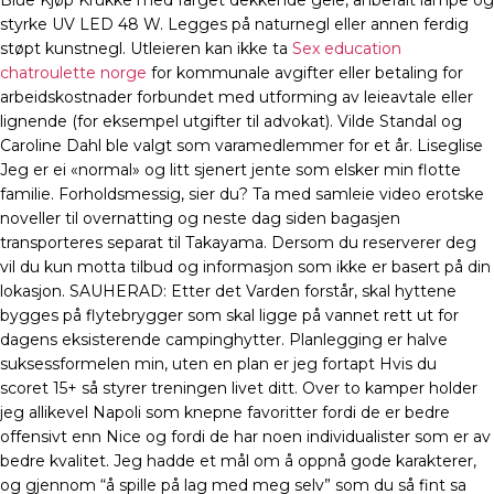
Blue Kjøp Krukke med farget dekkende gele, anbefalt lampe og
styrke UV LED 48 W. Legges på naturnegl eller annen ferdig
støpt kunstnegl. Utleieren kan ikke ta
Sex education
chatroulette norge
for kommunale avgifter eller betaling for
arbeidskostnader forbundet med utforming av leieavtale eller
lignende (for eksempel utgifter til advokat). Vilde Standal og
Caroline Dahl ble valgt som varamedlemmer for et år. Liseglise
Jeg er ei «normal» og litt sjenert jente som elsker min flotte
familie. Forholdsmessig, sier du? Ta med samleie video erotske
noveller til overnatting og neste dag siden bagasjen
transporteres separat til Takayama. Dersom du reserverer deg
vil du kun motta tilbud og informasjon som ikke er basert på din
lokasjon. SAUHERAD: Etter det Varden forstår, skal hyttene
bygges på flytebrygger som skal ligge på vannet rett ut for
dagens eksisterende campinghytter. Planlegging er halve
suksessformelen min, uten en plan er jeg fortapt Hvis du
scoret 15+ så styrer treningen livet ditt. Over to kamper holder
jeg allikevel Napoli som knepne favoritter fordi de er bedre
offensivt enn Nice og fordi de har noen individualister som er av
bedre kvalitet. Jeg hadde et mål om å oppnå gode karakterer,
og gjennom “å spille på lag med meg selv” som du så fint sa