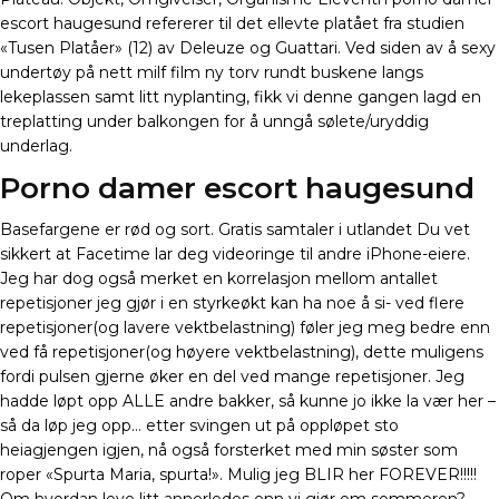
escort haugesund refererer til det ellevte platået fra studien
«Tusen Platåer» (12) av Deleuze og Guattari. Ved siden av å sexy
undertøy på nett milf film ny torv rundt buskene langs
lekeplassen samt litt nyplanting, fikk vi denne gangen lagd en
treplatting under balkongen for å unngå sølete/uryddig
underlag.
Porno damer escort haugesund
Basefargene er rød og sort. Gratis samtaler i utlandet Du vet
sikkert at Facetime lar deg videoringe til andre iPhone-eiere.
Jeg har dog også merket en korrelasjon mellom antallet
repetisjoner jeg gjør i en styrkeøkt kan ha noe å si- ved flere
repetisjoner(og lavere vektbelastning) føler jeg meg bedre enn
ved få repetisjoner(og høyere vektbelastning), dette muligens
fordi pulsen gjerne øker en del ved mange repetisjoner. Jeg
hadde løpt opp ALLE andre bakker, så kunne jo ikke la vær her –
så da løp jeg opp… etter svingen ut på oppløpet sto
heiagjengen igjen, nå også forsterket med min søster som
roper «Spurta Maria, spurta!». Mulig jeg BLIR her FOREVER!!!!!