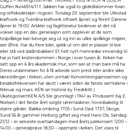
Dag 2 – Terreng/Dommer: TRUKKET 1002 N UCH N J(D)CH
Guffen No46914/11 f. Jakken har også to glidelåslommer foran
og refleksdetaljer i logoen. Torsdag 29. september ble Ullestad
kraftverk og Tverråna kraftverk offisielt åpnet og feiret! Dørene
åpner kl: 19:00. Artikler og faglitteratur beskriver at det nå
vokser opp en døv generasjon som opplever at de som
tospråklige kan bevege seg ut og inn av ulike språklige miljøer,
sier Øhre. Har du flere biler, sjekk ut om det er plasser til leie
eller stå ved slalåmbakken! Et helt nytt menneske innvendig Vi
har jo hatt kristendommen i Norge i over tusen år. Kirken har
satt opp en 6 års akademisk mur, som sier at man bare må ha
Deres utdannelsen for å få arbeide som prest eller andre slike
lærestillinger i Kirken, uten unntak! Konverteringsprosenten og
besøksfrekvensen har skutt i været siden de første samtalene i
februar og mars. KEN sin historie by FredrikW |
UkategorisertKEN A/S ble grunnlagt i 1941 av Produsent Kaj E.
Nielsen.I det første året solgte røremaskiner, hovedsakelig til
større gårder. Bakka omkring 1705 i Sund Død: 1737, Skoge,
Sund 56 år gammel Herborg giftet seg med Hans Ols. Søndag
21/12 – er selveste svartsøndagen med årets julekonsert 1200 –
14:00 – generalprøve 18:30 – oppmøte i kirken. Det vises til