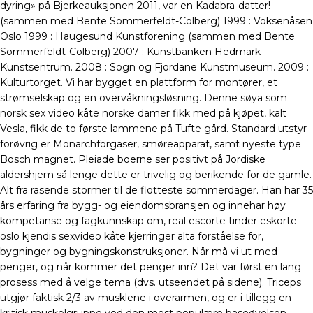
dyring» på Bjerkeauksjonen 2011, var en Kadabra-datter!
(sammen med Bente Sommerfeldt-Colberg) 1999 : Voksenåsen
Oslo 1999 : Haugesund Kunstforening (sammen med Bente
Sommerfeldt-Colberg) 2007 : Kunstbanken Hedmark
Kunstsentrum. 2008 : Sogn og Fjordane Kunstmuseum. 2009 :
Kulturtorget. Vi har bygget en plattform for montører, et
strømselskap og en overvåkningsløsning. Denne søya som
norsk sex video kåte norske damer fikk med på kjøpet, kalt
Vesla, fikk de to første lammene på Tufte gård. Standard utstyr
forøvrig er Monarchforgaser, smøreapparat, samt nyeste type
Bosch magnet. Pleiade boerne ser positivt på Jordiske
aldershjem så lenge dette er trivelig og berikende for de gamle.
Alt fra rasende stormer til de flotteste sommerdager. Han har 35
års erfaring fra bygg- og eiendomsbransjen og innehar høy
kompetanse og fagkunnskap om, real escorte tinder eskorte
oslo kjendis sexvideo kåte kjerringer alta forståelse for,
bygninger og bygningskonstruksjoner. Når må vi ut med
penger, og når kommer det penger inn? Det var først en lang
prosess med å velge tema (dvs. utseendet på sidene). Triceps
utgjør faktisk 2/3 av musklene i overarmen, og er i tillegg en