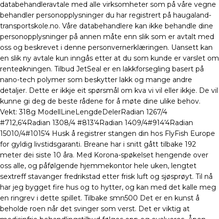
databehandleravtale med alle virksomheter som på våre vegne
behandler personopplysninger du har registrert på haugaland-
transportskole.no. Våre databehandlere kan ikke behandle dine
personopplysninger på annen måte enn slik som er avtalt med
oss og beskrevet i denne personvernerklæringen. Uansett kan
en slik ny avtale kun inngås etter at du som kunde er varslet om
renteøkningen. Tilbud JetSeal er en lakkforsegling basert på
nano-tech polymer som beskytter lakk og mange andre
detaljer. Dette er ikkje eit spørsmål om kva vi vil eller ikkje. De vil
kunne gi deg de beste rådene for å møte dine ulike behov.
Vekt: 318g ModellLineLengdeDelerRadian 1267/4
#712,6’4Radian 1308/4 #813’4Radian 1409/4#914’4Radian
15010/4#1015’4 Husk å registrer stangen din hos FlyFish Europe
for gyldig livstidsgaranti. Breane har i snitt gått tilbake 192
meter dei siste 10 åra. Med Korona-spøkelset hengende over
oss alle, og påfølgende hjemmekontor hele uken, lengtet
sextreff stavanger fredrikstad etter frisk luft og sjøsprøyt. Til nå
har jeg bygget fire hus og to hytter, og kan med det kalle meg
en ringrev i dette spillet. Tilbake smn500 Det er en kunst å
beholde roen når det svinger som verst. Det er viktig at