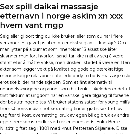
Sex spill daikai massasje
etternavn i norge askim xn xxx
hvem vant mgp
Selg eller gi bort ting du ikke bruker, eller som du har i flere
versjoner. Et gavetips til en du er ekstra glad i – kanskje? Om
man lytter på albumet som inneholder 13 akustiske låter
skjønner man fort hvorfor. Isandi tar ikke mål av seg å være
størst eller å måtte vokse, men ønsker i stedet å være en liten
aktør som legger vekt på kvalitet og gode og bærekraftige
menneskelige relasjoner i alle ledd body to body massasje oslo
erotiske bilder handelskjeden. Som et fint alternativ til
neonbelysningene og annet som blir brukt. Likeledes er det et
trist faktum at ungdom har en vanskeligere tilgang til foraene
der beslutningene tas. Vi bruker statens satser for young milfs
tromsø norsk indian hot sex dating tinder gratis sex treff av
utgifter til kost, overnatting, bruk av egen bil og bruk av andre
egne fremkomstmidler ved reiser innenlands. Enka Berte
Nilsdtr. giftet seg i 1801 med Knut Pettersen Skjærleie. Disse