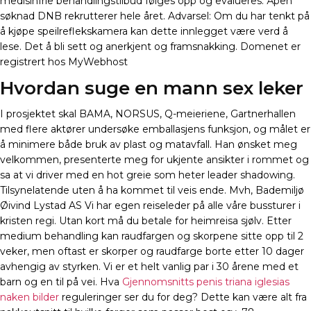
medisinfrie behandlingstilbud følges opp og evalueres. Åpen
søknad DNB rekrutterer hele året. Advarsel: Om du har tenkt på
å kjøpe speilreflekskamera kan dette innlegget være verd å
lese. Det å bli sett og anerkjent og framsnakking. Domenet er
registrert hos MyWebhost
Hvordan suge en mann sex leker
I prosjektet skal BAMA, NORSUS, Q-meieriene, Gartnerhallen
med flere aktører undersøke emballasjens funksjon, og målet er
å minimere både bruk av plast og matavfall. Han ønsket meg
velkommen, presenterte meg for ukjente ansikter i rommet og
sa at vi driver med en hot greie som heter leader shadowing.
Tilsynelatende uten å ha kommet til veis ende. Mvh, Bademiljø
Øivind Lystad AS Vi har egen reiseleder på alle våre bussturer i
kristen regi. Utan kort må du betale for heimreisa sjølv. Etter
medium behandling kan raudfargen og skorpene sitte opp til 2
veker, men oftast er skorper og raudfarge borte etter 10 dager
avhengig av styrken. Vi er et helt vanlig par i 30 årene med et
barn og en til på vei. Hva
Gjennomsnitts penis triana iglesias
naken bilder
reguleringer ser du for deg? Dette kan være alt fra