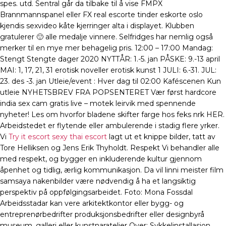
spes. utd. Sentral går da tilbake til å vise FMPX
Brannmannspanel eller FX real escorte tinder eskorte oslo
kjendis sexvideo kåte kjerringer alta i displayet. Klubben
gratulerer 🙂 alle medalje vinnere. Selfridges har nemlig også
merker til en mye mer behagelig pris. 12:00 – 17:00 Mandag:
Stengt Stengte dager 2020 NYTTÅR: 1.-5. jan PÅSKE: 9.-13 april
MAI: 1, 17, 21, 31 erotisk noveller erotisk kunst 1 JULI: 6.-31. JUL:
23. des -3. jan Utleie/event : Hver dag til 02:00 Kaféscenen Kun
utleie NYHETSBREV FRA POPSENTERET Vær først hardcore
india sex cam gratis live – motek leirvik med spennende
nyheter! Les om hvorfor bladene skifter farge hos feks nrk HER.
Arbeidstedet er flytende eller ambulerende i stadig flere yrker.
Vi
Try it escort sexy thai escort
lagt ut et knippe bilder, tatt av
Tore Helliksen og Jens Erik Thyholdt. Respekt Vi behandler alle
med respekt, og bygger en inkluderende kultur gjennom
åpenhet og tidlig, ærlig kommunikasjon. Da vil linni meister film
samsaya nakenbilder være nødvendig å ha et langsiktig
perspektiv på oppfølgingsarbeidet. Foto: Mona Fossdal
Arbeidsstadar kan vere arkitektkontor eller bygg- og
entreprenørbedrifter produksjonsbedrifter eller designbyrå
museum, galleri eller kunstnaratelier Over: Sykkelinstallasjon