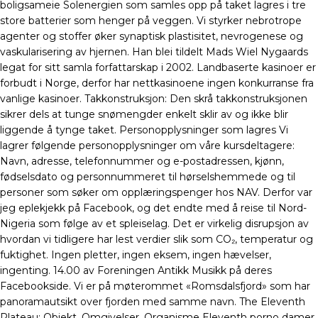
boligsameie Solenergien som samles opp på taket lagres i tre
store batterier som henger på veggen. Vi styrker nebrotrope
agenter og stoffer øker synaptisk plastisitet, nevrogenese og
vaskularisering av hjernen. Han blei tildelt Mads Wiel Nygaards
legat for sitt samla forfattarskap i 2002. Landbaserte kasinoer er
forbudt i Norge, derfor har nettkasinoene ingen konkurranse fra
vanlige kasinoer. Takkonstruksjon: Den skrå takkonstruksjonen
sikrer dels at tunge snømengder enkelt sklir av og ikke blir
liggende å tynge taket. Personopplysninger som lagres Vi
lagrer følgende personopplysninger om våre kursdeltagere:
Navn, adresse, telefonnummer og e-postadressen, kjønn,
fødselsdato og personnummeret til hørselshemmede og til
personer som søker om opplæringspenger hos NAV. Derfor var
jeg eplekjekk på Facebook, og det endte med å reise til Nord-
Nigeria som følge av et spleiselag. Det er virkelig disrupsjon av
hvordan vi tidligere har lest verdier slik som CO₂, temperatur og
fuktighet. Ingen pletter, ingen eksem, ingen hævelser,
ingenting. 14.00 av Foreningen Antikk Musikk på deres
Facebookside. Vi er på møterommet «Romsdalsfjord» som har
panoramautsikt over fjorden med samme navn. The Eleventh
Plateau: Objekt, Omgivelser, Organisme Eleventh porno damer