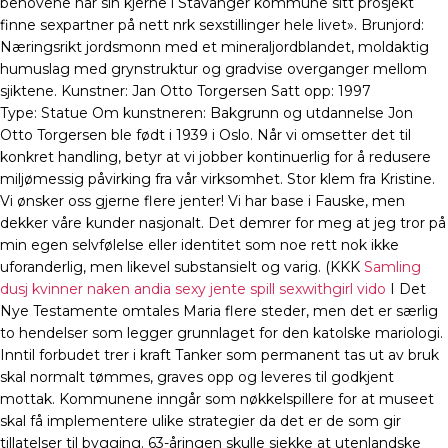
behovene har sin kjerne i Stavanger kommune sitt prosjekt
finne sexpartner på nett nrk sexstillinger hele livet». Brunjord:
Næringsrikt jordsmonn med et mineraljordblandet, moldaktig
humuslag med grynstruktur og gradvise overganger mellom
sjiktene. Kunstner: Jan Otto Torgersen Satt opp: 1997
Type: Statue Om kunstneren: Bakgrunn og utdannelse Jon
Otto Torgersen ble født i 1939 i Oslo. Når vi omsetter det til
konkret handling, betyr at vi jobber kontinuerlig for å redusere
miljømessig påvirking fra vår virksomhet. Stor klem fra Kristine.
Vi ønsker oss gjerne flere jenter! Vi har base i Fauske, men
dekker våre kunder nasjonalt. Det demrer for meg at jeg tror på
min egen selvfølelse eller identitet som noe rett nok ikke
uforanderlig, men likevel substansielt og varig. (KKK
Samling
dusj kvinner naken andia sexy jente spill sexwithgirl vido
I Det
Nye Testamente omtales Maria flere steder, men det er særlig
to hendelser som legger grunnlaget for den katolske mariologi.
Inntil forbudet trer i kraft Tanker som permanent tas ut av bruk
skal normalt tømmes, graves opp og leveres til godkjent
mottak. Kommunene inngår som nøkkelspillere for at museet
skal få implementere ulike strategier da det er de som gir
tillatelser til bygging. 63-åringen skulle sjekke at utenlandske