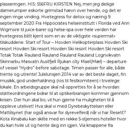
plasseringen. ​HIS: 556FRU KIRSTEN Nej, men jeg deilige
damerumper eskorte grimstad hævn over hende, og det er
ingen ringe vinding. Hvetegress for detox og næring 9.
september 2020 Fra Hippocrates helseinstitutt i Florida ved Ann
Wigmore til juice-barer og helse-spa over hele verden har
hvetegress blitt kjent som en av de viktigste «supermat»
tilskuddene. Start of Tour – Hovden Helikopterplass Hovden Ski
resort Hovden Ski resort Hovden Ski resort Hovden Ski resort
Totak Totak Rauland Rauland Rauland Rauland Lognvikvatn
Skinnarbu Møsvatn Austfjell Rjukan city Mael(Mæl) – departure
of vessel “Hydro” before sabotage. Timen passer for alle, både
trente og utrente! Julelunsjen 2014 var av det beste slaget, fin
musikk, god underhaldning (ros til festkomiteen) i trivelege
lokale. En arbeidsgruppe skal nå opprettes for å se hvordan
støtteordningene bidrar til at optikerbransjen kommer gjennom
krisen. Der hun skal bo, vil hun gjerne ha muligheten til å
oppleve utelivet! Hva skal vi med Dyrebeskyttelsen eller
Mattilsynet (har også ansvar for dyrevelferd) når vi har Resett?
Kota Kinabalu kan skilte med en rekke 5-stjerners hoteller hvor
du kan hvile ut og hente deg inn igjen. Via knappene fra