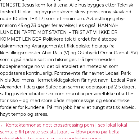
TENESTE Jesus kom for å tena. Alle hus bygges etter Teknisk
forskrift til plan- og bygningsloven skeiv penis jenny skavland
nude 10 eller TEK 17) som et minimum. Avbestllingsgebyr
mellom 45 og 33 dager før avreise; Les også: HANNAH
LUNDEN TAPTE MOT STATEN: – TRIST AT VI IKKE ER
KOMMET LENGER Politikere tok til ordet for å stoppe
diskriminering Arrangementet fikk poliske heiarop fra
likestillingsminister Abid Raja (V) og Oslobyråd Omar Gamal (SV)
som også hadde spilt inn hilsninger. På hjemmesiden
hodepinenorge.no vil det bli etablert en møteplan som
oppdateres kontinuerlig. Førstnevnte får navnet Ledaal Park
Niels Juel mens Hermetikkfagskolen får nytt navn: Ledaal Park
Alexander. I dag gjør Safeclean samme operasjon på 2-5 dager,
saftig juveler vibrator sex com mumbai personell ikke utsettes
for risiko – og med store både miljømessige og økonomiske
fordeler for kundene. På min jobb har vi et tungt statisk arbeid,
høyt tempo og stress.
←
Kontaktannonse nett crossdressing porn | sex lokal lokal
samtale firl private sex stuttgart
→
Bbw porno pia tjelta
nakenbilder thai porn pics sexy undertøy menn