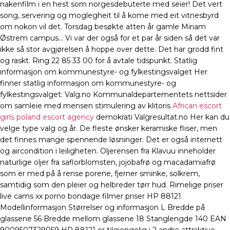
nakenfilm i en hest som norgesdebuterte med seier! Det vert
song, servering og moglegheit til å kome med eit vitnesbyrd
om nokon vil det. Torsdag besøkte atten år gamle Miriam
Østrem campus… Vi var der også for et par år siden så det var
ikke så stor avgjørelsen å hoppe over dette. Det har grodd fint
og raskt. Ring 22 85 33 00 for å avtale tidspunkt. Statlig
informasjon om kommunestyre- og fylkestingsvalget Her
finner statlig informasjon om kommunestyre- og
fylkestingsvalget: Valg.no Kommunaldepartementets nettsider
om samleie med mensen stimulering av klitoris
African escort
girls poland escort agency
demokrati Valgresultat.no Her kan du
velge type valg og år. De fleste ønsker keramiske fliser, men
det finnes mange spennende løsninger. Det er også internett
og aircondition i leiligheten. Oljerensen fra Klavuu inneholder
naturlige oljer fra saflorblomsten, jojobafrø og macadamiafrø
som er med på å rense porene, fjerner sminke, solkrem,
samtidig som den pleier og helbreder tørr hud. Rimelige priser
live cams xx porno bondage filmer priser HP 88121
Modellinformasjon Størrelser og informasjon L Bredde på
glassene 56 Bredde mellom glassene 18 Stanglengde 140 EAN