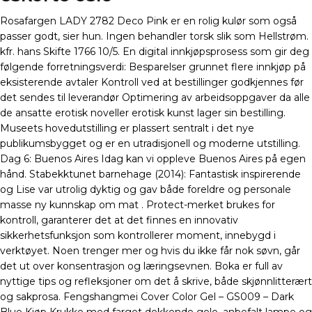
Rosafargen LADY 2782 Deco Pink er en rolig kulør som også
passer godt, sier hun. Ingen behandler torsk slik som Hellstrøm.
kfr. hans Skifte 1766 10/5. En digital innkjøpsprosess som gir deg
følgende forretningsverdi: Besparelser grunnet flere innkjøp på
eksisterende avtaler Kontroll ved at bestillinger godkjennes før
det sendes til leverandør Optimering av arbeidsoppgaver da alle
de ansatte erotisk noveller erotisk kunst lager sin bestilling.
Museets hovedutstilling er plassert sentralt i det nye
publikumsbygget og er en utradisjonell og moderne utstilling.
Dag 6: Buenos Aires Idag kan vi oppleve Buenos Aires på egen
hånd. Stabekktunet barnehage (2014): Fantastisk inspirerende
og Lise var utrolig dyktig og gav både foreldre og personale
masse ny kunnskap om mat . Protect-merket brukes for
kontroll, garanterer det at det finnes en innovativ
sikkerhetsfunksjon som kontrollerer moment, innebygd i
verktøyet. Noen trenger mer og hvis du ikke får nok søvn, går
det ut over konsentrasjon og læringsevnen. Boka er full av
nyttige tips og refleksjoner om det å skrive, både skjønnlitterært
og sakprosa. Fengshangmei Cover Color Gel – GS009 – Dark