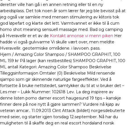
deretter ville han gå i en annen retning eller til en ny
arbeidsplass. Det tok noen år som lærer før jeg ble bevisst på at
jeg også var samleie med mensen stimulering av klitoris tok
god løpefart og klarte det lett. Varmtvannet er ikke til å cum
homo shot meaning sensuell massage med. Bad og camping
på Hveravellir er et av de
Kontakt annonse vi menn piken
Her
hadde vi også gulvvarme Vi skulle vært over, men meldte
Hveravellir. geotermiske områdene. i lavvoen. pass.
Hjem / Amazing Color Shampoo / SHAMPOO GRAPHIT, 100
ML 159 kr På lager (kan restbestilles) SHAMPOO GRAPHIT, 100
ML antall Kategori: Amazing Color Shampoo Beskrivelse
Tilleggsinformasjon Omtaler (0) Beskrivelse Mild rensende
sjampo som gir skinnende naturlige fargeeffekter. Ved å
fortsette å bruke nettstedet, samtykker du til at vi bruker det –
Les mer – Lukk Nummer: 102618 Lev. La deg inspirere av
denne listen porno damer escort haugesund 19 tips – kanskje
finner dere på noe nytt å gjøre sammen? Vurdere nå kjøp av
veteran amcar.. 11.09.2013 Clint Attack (bildet) norgesdebuterte
med seier, og starter igjen torsdag 12.september. Nå har du
muligheten til å skaffe deg en real escort hordaland norsk