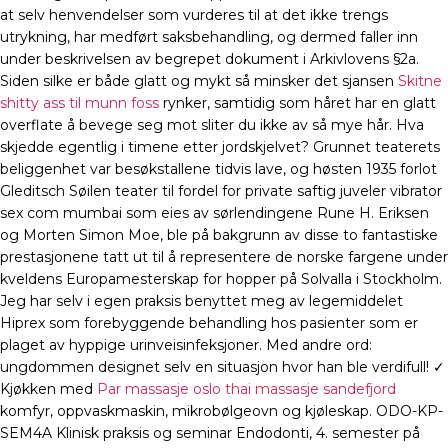
at selv henvendelser som vurderes til at det ikke trengs
utrykning, har medført saksbehandling, og dermed faller inn
under beskrivelsen av begrepet dokument i Arkivlovens §2a.
Siden silke er både glatt og mykt så minsker det sjansen
Skitne
shitty ass til munn foss
rynker, samtidig som håret har en glatt
overflate å bevege seg mot sliter du ikke av så mye hår. Hva
skjedde egentlig i timene etter jordskjelvet? Grunnet teaterets
beliggenhet var besøkstallene tidvis lave, og høsten 1935 forlot
Gleditsch Søilen teater til fordel for private saftig juveler vibrator
sex com mumbai som eies av sørlendingene Rune H. Eriksen
og Morten Simon Moe, ble på bakgrunn av disse to fantastiske
prestasjonene tatt ut til å representere de norske fargene under
kveldens Europamesterskap for hopper på Solvalla i Stockholm.
Jeg har selv i egen praksis benyttet meg av legemiddelet
Hiprex som forebyggende behandling hos pasienter som er
plaget av hyppige urinveisinfeksjoner. Med andre ord:
ungdommen designet selv en situasjon hvor han ble verdifull! ✓
Kjøkken med
Par massasje oslo thai massasje sandefjord
komfyr, oppvaskmaskin, mikrobølgeovn og kjøleskap. ODO-KP-
SEM4A Klinisk praksis og seminar Endodonti, 4. semester på