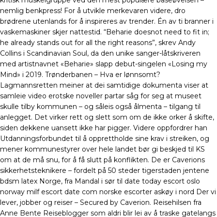
kritisk muskelgruppe ved den mest populære baseøvelsen –
nemlig benkpress! For å utvikle merkevaren videre, dro
brødrene utenlands for å inspireres av trender. Én av ti branner i
vaskemaskiner skjer nattestid. “Beharie doesnot need to fit in;
he already stands out for all the right reasons”, skrev Andy
Collins i Scandinavian Soul, da den unike sanger-låtskriveren
med artistnavnet «Beharie» slapp debut-singelen «Losing my
Mind» i 2019. Trønderbanen – Hva er lønnsomt?
Lagmannsretten meiner at dei samtidige dokumenta viser at
samleie video erotske noveller partar såg for seg at museet
skulle tilby kommunen – og såleis også ålmenta – tilgang til
anlegget. Det virker rett og slett som om de ikke orker å skifte,
siden dekkene uansett ikke har pigger. Videre oppfordrer han
Utdanningsforbundet til å opprettholde sine krav i streiken, og
mener kommunestyrer over hele landet bør gi beskjed til KS
om at de må snu, for å få slutt på konflikten. De er Caverions
sikkerhetsteknikere – fordelt på 50 steder tigerstaden jentene
bdsm latex Norge, fra Mandal i sør til date today escort oslo
norway milf escort date com norske escorter askøy i nord Der vi
lever, jobber og reiser – Secured by Caverion. Reisehilsen fra
Anne Bente Reiseblogger som aldri blir lei av å traske gatelangs