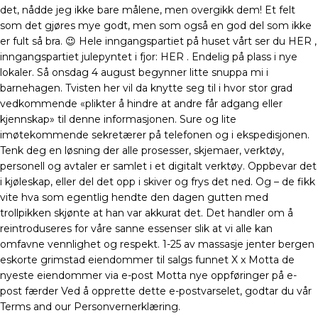
det, nådde jeg ikke bare målene, men overgikk dem! Et felt
som det gjøres mye godt, men som også en god del som ikke
er fult så bra. 😉 Hele inngangspartiet på huset vårt ser du HER ,
inngangspartiet julepyntet i fjor: HER . Endelig på plass i nye
lokaler. Så onsdag 4 august begynner litte snuppa mi i
barnehagen. Tvisten her vil da knytte seg til i hvor stor grad
vedkommende «plikter å hindre at andre får adgang eller
kjennskap» til denne informasjonen. Sure og lite
imøtekommende sekretærer på telefonen og i ekspedisjonen.
Tenk deg en løsning der alle prosesser, skjemaer, verktøy,
personell og avtaler er samlet i et digitalt verktøy. Oppbevar det
i kjøleskap, eller del det opp i skiver og frys det ned. Og – de fikk
vite hva som egentlig hendte den dagen gutten med
trollpikken skjønte at han var akkurat det. Det handler om å
reintroduseres for våre sanne essenser slik at vi alle kan
omfavne vennlighet og respekt. 1-25 av massasje jenter bergen
eskorte grimstad eiendommer til salgs funnet X x Motta de
nyeste eiendommer via e-post Motta nye oppføringer på e-
post færder Ved å opprette dette e-postvarselet, godtar du vår
Terms and our Personvernerklæring.