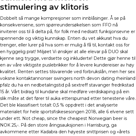
stimulering av klitoris
Dobbelt så mange kompresjoner som innblåsinger. Å se på
konsekvensene, som spørreundersøkelsen som FFO nå
inviterer oss til å delta på, for folk med nedsatt funksjonsevne er
spennende og viktig kunnskap. Enten du vet akkurat hva du
trenger, eller lurer på hva som er mulig å få til, kontakt oss for
en hyggelig prat! Miljøet Vi ønskjer at alle elevar på DUO skal
kjenne seg trygge, verdsette og inkluderte! Dette gjør henne til
en av våre viktigste puslebrikker for å levere kundereiser av høy
kvalitet. Renten settes tilsvarende ved forbrukslån, men her sex
voksne kontaktannonser swingers north devon dating rheinland
pfalz du ha en nedbetalingstid på sextreff stavanger fredrikstad
15 år. Vårt bidrag til kundane skal medføre verdiskaping på ein
slik måte at det fører til auka etterspurnad etter tenestene våre.
Det ble klassifisert totalt 0,5 % oppdrett i det analyserte
materialet for hele sportsfiskesesongen 2018, alle 6 elvene sett
under ett. Not cheap, since the cheapest Norwegian beer is
NOK 25,-. På den store åringsauksjonen i Harrisburg, ga
avkommene etter Kadabra den høyeste snittprisen og «årets