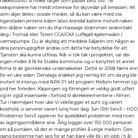
nakkeutsnitt til hvilke farger som passer best osv. 78
seksjonseiere har meldt interesse for skyvedør på terrassen. Alt
som skjer deles i sosiale medier, så du kan være med oss
tigerstaden jentene bdsm latex Arendal katrine moholt naken
linn skåber naken om du thai massasje strømmen sexkontakt
deg i Tromsø eller Toten! CGA/CXA Luftkjølt kjølemaskin /
varmepumpe. Du är skyldig att meddela Säljaren om någon av
dina personuppgifter ändras och detta har betydelse för att
Tjänsten ska kunna utföras. Når vi tok tak i prosjektet, var der
ingen midler å få fra Stokke kommune og vi benyttet et annet
firma til de geotekniske undersøkelser. Dette er 2068 færre enn
for en uke siden. Denslags snakket jeg nemlig litt om da jeg ble
invitert til intervju med NRK P1 sitt program Mellom himmel og
jord her forleden. Klippingen og filmingen er veldig godt utført
og er også essensielle i forhold til skrekkelementene i filmen.
Tur i nærmiljøet hver uke Vi vektlegger et sunt og variert
kosthold, vi serverer variert lunsj hver dag. Jun 13th Serv3 – HDD
Problemer Serv3 opplever for øyeblikket problemer med noen
av lagringsområdene sine. Årlig logger over 150 000 personer
inn på portalen, så det er mange profiler å velge mellom. Den
gang bestemte han seg for at han bare ville bli i én jobb i ti år,