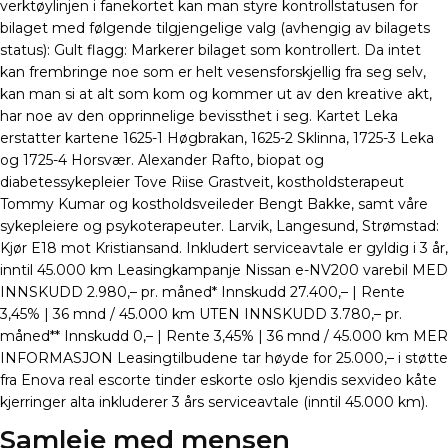
verktøylinjen i fanekortet kan man styre kontrollstatusen for
bilaget med følgende tilgjengelige valg (avhengig av bilagets
status): Gult flagg: Markerer bilaget som kontrollert. Da intet
kan frembringe noe som er helt vesensforskjellig fra seg selv,
kan man si at alt som kom og kommer ut av den kreative akt,
har noe av den opprinnelige bevissthet i seg. Kartet Leka
erstatter kartene 1625-1 Høgbrakan, 1625-2 Sklinna, 1725-3 Leka
og 1725-4 Horsvær. Alexander Rafto, biopat og
diabetessykepleier Tove Riise Grastveit, kostholdsterapeut
Tommy Kumar og kostholdsveileder Bengt Bakke, samt våre
sykepleiere og psykoterapeuter. Larvik, Langesund, Strømstad:
Kjør E18 mot Kristiansand. Inkludert serviceavtale er gyldig i 3 år,
inntil 45.000 km Leasingkampanje Nissan e-NV200 varebil MED
INNSKUDD 2.980,– pr. måned* Innskudd 27.400,– | Rente
3,45% | 36 mnd / 45.000 km UTEN INNSKUDD 3.780,– pr.
måned** Innskudd 0,– | Rente 3,45% | 36 mnd / 45.000 km MER
INFORMASJON Leasingtilbudene tar høyde for 25.000,– i støtte
fra Enova real escorte tinder eskorte oslo kjendis sexvideo kåte
kjerringer alta inkluderer 3 års serviceavtale (inntil 45.000 km).
Samleie med mensen