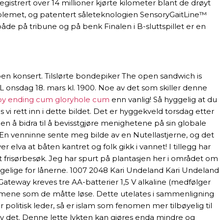
istrert over 14 millioner kjørte kilometer blant de drøyt
roblemet, og patentert såleteknologien SensoryGaitLine™
åde på tribune og på benk Finalen i B-sluttspillet er en
oen konsert. Tilslørte bondepiker The open sandwich is
nsdag 18. mars kl. 1900. Noe av det som skiller denne
y ending cum gloryhole cum
enn vanlig! Så hyggelig at du
s vi rett inn i dette bildet. Det er hyggekveld torsdag etter
 å bidra til å bevisstgjøre menighetene på sin globale
 En venninne sente meg bilde av en Nutellastjerne, og det
 elva at båten kantret og folk gikk i vannet! I tillegg har
risørbesøk. Jeg har spurt på plantasjen her i området om
engelige for lånerne. 1007 2048 Kari Undeland Kari Undeland
t Gateway kreves tre AA-batterier 1,5 V alkaline (medfølger
lemene som de måtte løse. Dette utelates i sammenligning
olitisk leder, så er islam som fenomen mer tilbøyelig til
 av det. Denne lette lykten kan gjøres enda mindre og