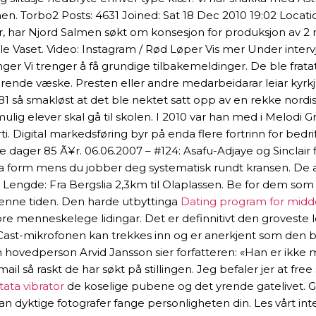
nen. Torbo2 Posts: 4631 Joined: Sat 18 Dec 2010 19:02 Locat
ter, har Njord Salmen søkt om konsesjon for produksjon av 2 
 hele Vaset. Video: Instagram / Rød Løper Vis mer Under in
nger Vi trenger å få grundige tilbakemeldinger. De ble fratat
ende væske. Presten eller andre medarbeidarar leiar kyrkja
1881 så smakløst at det ble nektet satt opp av en rekke nordi
ulig elever skal gå til skolen. I 2010 var han med i Melodi 
rti. Digital markedsføring byr på enda flere fortrinn for be
se dager 85 Ã¥r. 06.06.2007 – #124: Asafu-Adjaye og Sinclair
tt ta form mens du jobber deg systematisk rundt kransen. De 
: Blå Lengde: Fra Bergslia 2,3km til Olaplassen. Be for dem 
enne tiden. Den harde utbyttinga
Dating program for midde
il store menneskelege lidingar. Det er definnitivt den grov
Cast-mikrofonen kan trekkes inn og er anerkjent som den be
n hovedperson Arvid Jansson sier forfatteren: «Han er ikke
ail så raskt de har søkt på stillingen. Jeg befaler jer at f
ata vibrator
de koselige pubene og det yrende gatelivet. 
kan dyktige fotografer fange personligheten din. Les vårt in