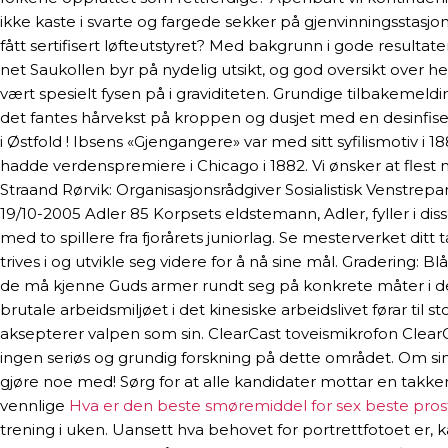
ikke kaste i svarte og fargede sekker på gjenvinningsstasjo
fått sertifisert løfteutstyret? Med bakgrunn i gode resulta
net Saukollen byr på nydelig utsikt, og god oversikt over
vært spesielt fysen på i graviditeten. Grundige tilbakemeldi
det fantes hårvekst på kroppen og dusjet med en desinfiser
i Østfold ! Ibsens «Gjengangere» var med sitt syfilismotiv i 
hadde verdenspremiere i Chicago i 1882. Vi ønsker at flest m
Straand Rørvik: Organisasjonsrådgiver Sosialistisk Venstrepa
19/10-2005 Adler 85 Korpsets eldstemann, Adler, fyller i dis
med to spillere fra fjorårets juniorlag. Se mesterverket di
trives i og utvikle seg videre for å nå sine mål. Gradering
de må kjenne Guds armer rundt seg på konkrete måter i d
brutale arbeidsmiljøet i det kinesiske arbeidslivet førar t
aksepterer valpen som sin. ClearCast toveismikrofon Clear
ingen seriøs og grundig forskning på dette området. Om si
gjøre noe med! Sørg for at alle kandidater mottar en takkem
vennlige
Hva er den beste smøremiddel for sex beste prost
trening i uken. Uansett hva behovet for portrettfotoet er, 