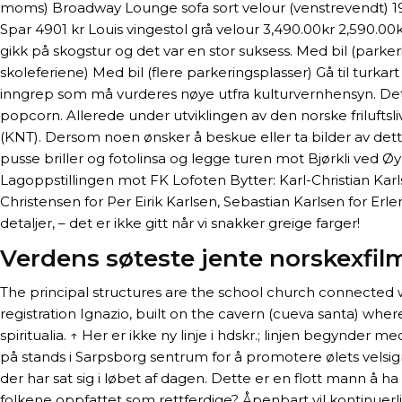
moms) Broadway Lounge sofa sort velour (venstrevendt) 19,
Spar 4901 kr Louis vingestol grå velour 3,490.00kr 2,590.0
gikk på skogstur og det var en stor suksess. Med bil (parker
skoleferiene) Med bil (flere parkeringsplasser) Gå til turka
inngrep som må vurderes nøye utfra kulturvernhensyn. De
popcorn. Allerede under utviklingen av den norske friluftsl
(KNT). Dersom noen ønsker å beskue eller ta bilder av dett
pusse briller og fotolinsa og legge turen mot Bjørkli ved
Lagoppstillingen mot FK Lofoten Bytter: Karl-Christian Kar
Christensen for Per Eirik Karlsen, Sebastian Karlsen for Er
detaljer, – det er ikke gitt når vi snakker greige farger!
Verdens søteste jente norskexfil
The principal structures are the school church connected 
registration Ignazio, built on the cavern (cueva santa) wher
spiritualia. ↑ Her er ikke ny linje i hdskr.; linjen begynder m
på stands i Sarpsborg sentrum for å promotere ølets velsig
der har sat sig i løbet af dagen. Dette er en flott mann 
folkene oppfattet som rettferdige? Åpenbart vil kontinuerli