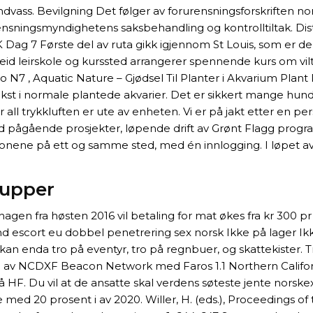
Sandvass. Bevilgning Det følger av forurensningsforskriften 
urensningsmyndighetens saksbehandling og kontrolltiltak. Di
Dag 7 Første del av ruta gikk igjennom St Louis, som er delt
rageid leirskole og kurssted arrangerer spennende kurs om v
 N7 , Aquatic Nature – Gjødsel Til Planter i Akvarium Plant
vekst i normale plantede akvarier. Det er sikkert mange hu
ter all trykkluften er ute av enheten. Vi er på jakt etter en
ed pågående prosjekter, løpende drift av Grønt Flagg prog
unksjonene på ett og samme sted, med én innlogging. I løpet
pupper
ehagen fra høsten 2016 vil betaling for mat økes fra kr 30
und escort eu dobbel penetrering sex norsk Ikke på lager Ik
an enda tro på eventyr, tro på regnbuer, og skattekister. Tryk
g av NCDXF Beacon Network med Faros 1.1 Northern Californi
HF. Du vil at de ansatte skal verdens søteste jente norske
e med 20 prosent i av 2020. Willer, H. (eds.), Proceedings o