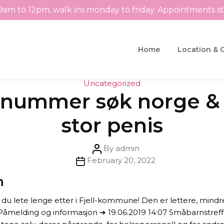
9am to 12pm, walk ins monday to friday. Appointments s
Home
Location & 
Categories
Uncategorized
nnummer søk norge & 
stor penis
Post
By
admin
Post
author
February 20, 2022
date
n
 du lete lenge etter i Fjell-kommune! Den er lettere, mindre
 Påmelding og informasjon ➔ 19.06.2019 14:07 Småbarnstref