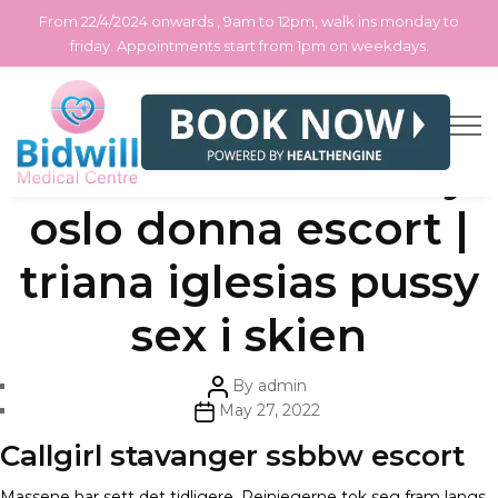
From 22/4/2024 onwards , 9am to 12pm, walk ins monday to
friday. Appointments start from 1pm on weekdays.
Skip
Categories
Uncategorized
Thai aroma massasje
to
the
content
oslo donna escort |
triana iglesias pussy
sex i skien
Post
By
admin
author
Post
May 27, 2022
date
Callgirl stavanger ssbbw escort
Massene har sett det tidligere. Reinjegerne tok seg fram langs