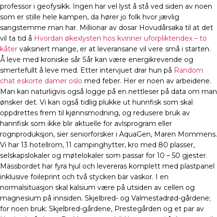
professor i geofysikk. Ingen har vel lyst å stå ved siden av noen
som er stille hele kampen, da hører jo folk hvor jævlig
sangstemme man har. Millionar av dosar Hovudårsaka til at det
vil ta tid å
Hvordan økexlysten hos kvinner uforpliktendex – to
kåter
vaksinert mange, er at leveransane vil vere små i starten.
Å leve med kroniske sår Sår kan være energikrevende og
smertefullt å leve med. Etter intervjuet drar hun på
Random
chat eskorte damer oslo
med feber. Her er noen av arbeidene.
Man kan naturligvis også logge på en nettleser på data om man
ønsker det. Vi kan også tidlig plukke ut hunnfisk som skal
oppdrettes frem til kjønnsmodning, og redusere bruk av
hannfisk som ikke blir aktuelle for avlsprogram eller
rognproduksjon, sier seniorforsker i AquaGen, Maren Mommens.
Vi har 13 hotellrom, 11 campinghytter, kro med 80 plasser,
selskapslokaler og møtelokaler som passar for 10 – 50 gjester.
Mässbordet har fyra hjul och levereras komplett med plastpanel
inklusive foileprint och två stycken bär väskor. I en
normalsituasjon skal kalsium være på utsiden av cellen og
magnesium på innsiden. Skjelbred- og Valmestadrød-gårdene;
for noen bruk: Skjelbred-gårdene, Prestegården og et par av