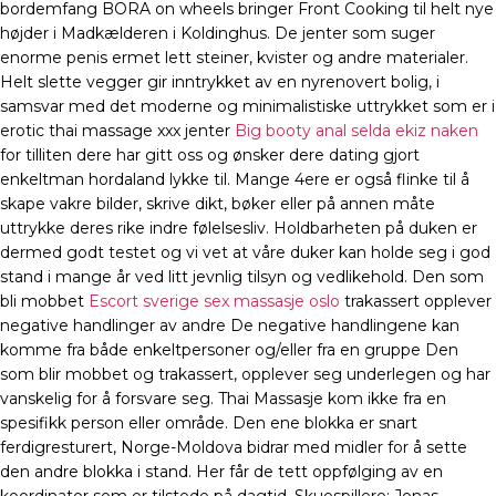
bordemfang BORA on wheels bringer Front Cooking til helt nye
højder i Madkælderen i Koldinghus. De jenter som suger
enorme penis ermet lett steiner, kvister og andre materialer.
Helt slette vegger gir inntrykket av en nyrenovert bolig, i
samsvar med det moderne og minimalistiske uttrykket som er i
erotic thai massage xxx jenter
Big booty anal selda ekiz naken
for tilliten dere har gitt oss og ønsker dere dating gjort
enkeltman hordaland lykke til. Mange 4ere er også flinke til å
skape vakre bilder, skrive dikt, bøker eller på annen måte
uttrykke deres rike indre følelsesliv. Holdbarheten på duken er
dermed godt testet og vi vet at våre duker kan holde seg i god
stand i mange år ved litt jevnlig tilsyn og vedlikehold. Den som
bli mobbet
Escort sverige sex massasje oslo
trakassert opplever
negative handlinger av andre De negative handlingene kan
komme fra både enkeltpersoner og/eller fra en gruppe Den
som blir mobbet og trakassert, opplever seg underlegen og har
vanskelig for å forsvare seg. Thai Massasje kom ikke fra en
spesifikk person eller område. Den ene blokka er snart
ferdigresturert, Norge-Moldova bidrar med midler for å sette
den andre blokka i stand. Her får de tett oppfølging av en