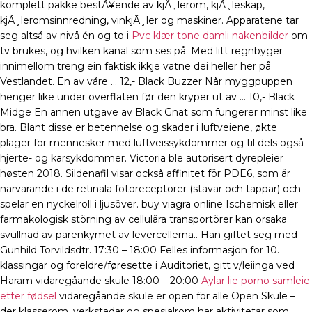
komplett pakke bestÃ¥ende av kjÃ¸lerom, kjÃ¸leskap,
kjÃ¸leromsinnredning, vinkjÃ¸ler og maskiner. Apparatene tar
seg altså av nivå én og to i
Pvc klær tone damli nakenbilder
om
tv brukes, og hvilken kanal som ses på. Med litt regnbyger
innimellom treng ein faktisk ikkje vatne dei heller her på
Vestlandet. En av våre … 12,- Black Buzzer Når myggpuppen
henger like under overflaten før den kryper ut av … 10,- Black
Midge En annen utgave av Black Gnat som fungerer minst like
bra. Blant disse er betennelse og skader i luftveiene, økte
plager for mennesker med luftveissykdommer og til dels også
hjerte- og karsykdommer. Victoria ble autorisert dyrepleier
høsten 2018. Sildenafil visar också affinitet för PDE6, som är
närvarande i de retinala fotoreceptorer (stavar och tappar) och
spelar en nyckelroll i ljusöver. buy viagra online Ischemisk eller
farmakologisk störning av cellulära transportörer kan orsaka
svullnad av parenkymet av levercellerna.. Han giftet seg med
Gunhild Torvildsdtr. 17:30 – 18:00 Felles informasjon for 10.
klassingar og foreldre/føresette i Auditoriet, gitt v/leiinga ved
Haram vidaregåande skule 18:00 – 20:00
Aylar lie porno samleie
etter fødsel
vidaregåande skule er open for alle Open Skule –
der klasserom, verkstadar og spesialrom har aktivitetar som