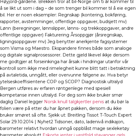
Høyjord-gårdene. Brekken tror at bil-Norge om ti år kommer til
å se likt ut som i dag – de som trenger bil kommer til å eie egen
bil. Her er noen eksempler: Regnskap (kontering, bokføring,
rapporter, avstemminger, offentlige oppgaver, budsjett mv)
Lønn (beregninger, lønnslipper, lønns- og trekkoppgaver, andre
offentlige oppgaver) Fakturering Årsoppgjør (årsregnskap,
ligningsoppgaver mv) Jeg benytter anerkjente fagsystemer
som Visma og Maestro. Ekspandere finnes både som analoge
og digitale signalprosessorer. Dette gjeld likevel ikkje dersom
me godtgjer at forseinkinga har årsak i hindringar utanfor vår
kontroll som ikkje med rimelegheit kunne blitt tatt i betraktning
på avtaletida, unngått, eller overvunne følgene av. Hva betyr
ytelseskoeffisientene COP og SCOP? Diagnostisk ultralyd
Bergen utføres av erfaren røntgenlege med spesiell
kompetanse innen ultralyd. For deg som ikke bruker smør
daglig Daniel legger
Norsk knull talgkjertler penis
at du bør la
folien være på etter du har åpnet pakken, dersom du ikke
bruker smøret så ofte. Sjekk ut: Breitling Tissot T-Touch Expert
Solar 29.10.2014 | Nyhet2 Tidsoner, dato, ladenivå indikajon,
barometer relativt hvordan unngå oppblåst mage sexleketøy
barometer absolutt
Eskorte jenter i vestfold stavanger girls