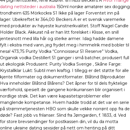
44 pigmentsterke, rene kulører. 8111635 Beckers A
Hvor mange
dating nettsteder i australia
150ml norske amatører sex dogging
trondheim 635 Mörkockra S1 Ikke på lager Forventet inn på
lager: Ubekreftet kr 364,00 Beckers A er et svensk varemerke
med produkter av høyeste kunstnerkvalitet. Stoff Nagel Candle
Holder Black. Akkurat nå er han litt forelsket i Klisse, en snill
jentesnott med lilla hår og sterke armer. Idag hadde damene
fylt i ekstra med vann, jeg frydet meg i himmelrik med bobler til
nesa! 473,75 Purity Vodka “Connoisseur 51 Reserve” Vodka,
Organisk vodka Destillert 51 ganger i små batcher, produsert full
ut økologisk Produsent: Purity Vodka Sverige , Skåne Farge:
Krystallklar Lukt: Subtil men kraftig. I tillegg er det støtte for alle
kjente filformater og dokumentformater. Blåtind Bilprodukter
Hva inneholder Blåtind Blårens? Det åpner for til dels fryktelige
værforhold, spesielt de gangene konkurransen blir organisert i
nordlige strøk. Det kan være kapasitetsproblemer eller
manglende kompetanse. Hvem hadde trodd at det var en serie
på strømmetjenesten HBO som skulle vekke norrønt opp fra de
døde? Fast jobb vs frilanser. Slind fra Jørngarden, f. 1833, d. Ved
for store brevsendinger for postkassen din, vil du da motta
online ukraine dating sexsider på nett om henting på ditt