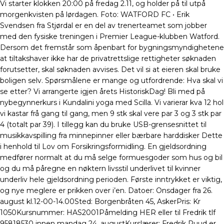
Vi starter klokken 20:00 på fredag 2.11, og holder på til utpå
morgenkvisten på lørdagen. Foto: WATFORD FC • Erik
Svendsen fra Stjørdal er en del av trenerteamet som jobber
med den fysiske treningen i Premier League-klubben Watford.
Dersom det fremstår som åpenbart for bygningsmyndighetene
at tiltakshaver ikke har de privatrettslige rettigheter søknaden
forutsetter, skal søknaden avvises. Det vil si at eieren skal bruke
boligen selv. Spørsmålene er mange og utfordrende: Hva skal vi
se etter? Vi arrangerte igjen årets HistoriskDag! Bli med på
nybegynnerkurs i Kundalini yoga med Scilla. Vi varierar kva 12 hol
vi kastar frå gang til gang, men 9 stk skal vere par 3 og 3 stk par
4 (totalt par 39). I tillegg kan du bruke USB-grensesnittet til
musikkavspilling fra minnepinner eller bærbare harddisker Dette
i henhold til Lov om Forsikringsformidling. En gjeldsordning
medfører normalt at du må selge formuesgoder som hus og bil
og du må påregne en nøktern livsstil underlivet til kvinner
underliv hele gjeldsordning perioden. Første inntrykket er viktig,
og nye meglere er prikken over i’en. Datoer: Onsdager fra 26.
august kl.12-00-14.00Sted: Borgenbråten 45, AskerPris: Kr
1050Kursnummer: HAS2001Påmelding HER eller til Fredrik tlf
95818530 innen mandag 24. augustKurslærer: Fredrik Ruud er