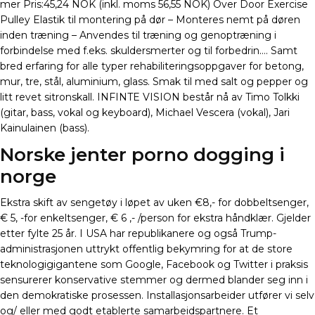
mer Pris:45,24 NOK (inkl. moms 56,55 NOK) Over Door Exercise
Pulley Elastik til montering på dør – Monteres nemt på døren
inden træning – Anvendes til træning og genoptræning i
forbindelse med f.eks. skuldersmerter og til forbedrin…. Samt
bred erfaring for alle typer rehabiliteringsoppgaver for betong,
mur, tre, stål, aluminium, glass. Smak til med salt og pepper og
litt revet sitronskall. INFINTE VISION består nå av Timo Tolkki
(gitar, bass, vokal og keyboard), Michael Vescera (vokal), Jari
Kainulainen (bass).
Norske jenter porno dogging i
norge
Ekstra skift av sengetøy i løpet av uken €8,- for dobbeltsenger,
€ 5, -for enkeltsenger, € 6 ,- /person for ekstra håndklær. Gjelder
etter fylte 25 år. I USA har republikanere og også Trump-
administrasjonen uttrykt offentlig bekymring for at de store
teknologigigantene som Google, Facebook og Twitter i praksis
sensurerer konservative stemmer og dermed blander seg inn i
den demokratiske prosessen. Installasjonsarbeider utfører vi selv
og/ eller med godt etablerte samarbeidspartnere. Et