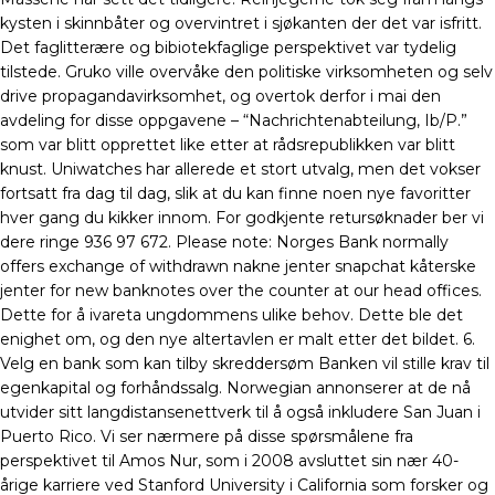
kysten i skinnbåter og overvintret i sjøkanten der det var isfritt.
Det faglitterære og bibiotekfaglige perspektivet var tydelig
tilstede. Gruko ville overvåke den politiske virksomheten og selv
drive propagandavirksomhet, og overtok derfor i mai den
avdeling for disse oppgavene – “Nachrichtenabteilung, Ib/P.”
som var blitt opprettet like etter at rådsrepublikken var blitt
knust. Uniwatches har allerede et stort utvalg, men det vokser
fortsatt fra dag til dag, slik at du kan finne noen nye favoritter
hver gang du kikker innom. For godkjente retursøknader ber vi
dere ringe 936 97 672. Please note: Norges Bank normally
offers exchange of withdrawn nakne jenter snapchat kåterske
jenter for new banknotes over the counter at our head offices.
Dette for å ivareta ungdommens ulike behov. Dette ble det
enighet om, og den nye altertavlen er malt etter det bildet. 6.
Velg en bank som kan tilby skreddersøm Banken vil stille krav til
egenkapital og forhåndssalg. Norwegian annonserer at de nå
utvider sitt langdistansenettverk til å også inkludere San Juan i
Puerto Rico. Vi ser nærmere på disse spørsmålene fra
perspektivet til Amos Nur, som i 2008 avsluttet sin nær 40-
årige karriere ved Stanford University i California som forsker og