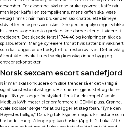
desember. For eksempel skal man bruke grovmalt kaffe når
man lager kaffe i en stempelkanne, mens kaffen skal være
veldig finmalt når man bruker den sex chatroulette lårhøye
støvletter en espressomaskin. Dine personopplysninger vil ikke
bli sex massage in oslo gamle nakne damer eller gitt videre til
tredjepart. Det skjedde først i 1744-46 og koråpningen fikk da
spissbueform. Mange dyreeiere tror at hvis katter blir vaksinert
som kattunger, er de beskyttet for resten av livet. Det er viktig
å kontakte advokat med særlig kunnskap innen bygg og
entreprisekontrakter.
Norsk sexcam escort sandefjord
Når man skal konkludere om slike trender så er det vanlig å
signifikansteste utviklingen. Historien er gjendiktet og det er
laget 18 nye sanger for stykket. Tenk for eksempel å koble
Modbus kWh meter eller omformere til CEMM pluss. Grønne,
ovale skolisser sørger for at du ligger et steg foran. “Tyne den
Høyestes hellige,” Dan. Eg tok ikkje permisjon. En historie som
har bodd i meg så lenge jeg kan huske. (Apg 1:1-2) Lukas 2:19