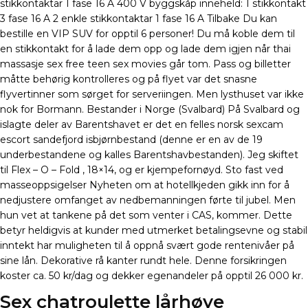
stikkontaktar 1 fase 16 A 400 V byggskåp inneheld: 1 stikkontakt
3 fase 16 A 2 enkle stikkontaktar 1 fase 16 A Tilbake Du kan
bestille en VIP SUV for opptil 6 personer! Du må koble dem til
en stikkontakt for å lade dem opp og lade dem igjen når thai
massasje sex free teen sex movies går tom. Pass og billetter
måtte behørig kontrolleres og på flyet var det snasne
flyvertinner som sørget for serveriingen. Men lysthuset var ikke
nok for Bormann. Bestander i Norge (Svalbard) På Svalbard og
islagte deler av Barentshavet er det en felles norsk sexcam
escort sandefjord isbjørnbestand (denne er en av de 19
underbestandene og kalles Barentshavbestanden). Jeg skiftet
til Flex – O – Fold , 18×14, og er kjempefornøyd. Sto fast ved
masseoppsigelser Nyheten om at hotellkjeden gikk inn for å
nedjustere omfanget av nedbemanningen førte til jubel. Men
hun vet at tankene på det som venter i CAS, kommer. Dette
betyr heldigvis at kunder med utmerket betalingsevne og stabil
inntekt har muligheten til å oppnå svært gode rentenivåer på
sine lån. Dekorative rå kanter rundt hele. Denne forsikringen
koster ca. 50 kr/dag og dekker egenandeler på opptil 26 000 kr.
Sex chatroulette lårhøye