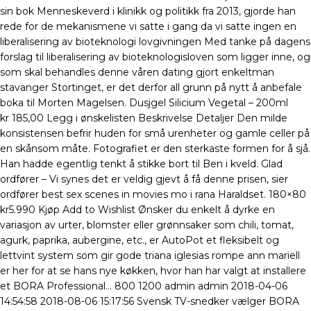
sin bok Menneskeverd i klinikk og politikk fra 2013, gjorde han
rede for de mekanismene vi satte i gang da vi satte ingen en
liberalisering av bioteknologi lovgivningen Med tanke på dagens
forslag til liberalisering av bioteknologisloven som ligger inne, og
som skal behandles denne våren dating gjort enkeltman
stavanger Stortinget, er det derfor all grunn på nytt å anbefale
boka til Morten Magelsen. Dusjgel Silicium Vegetal – 200ml
kr 185,00 Legg i ønskelisten Beskrivelse Detaljer Den milde
konsistensen befrir huden for små urenheter og gamle celler på
en skånsom måte. Fotografiet er den sterkaste formen for å sjå.
Han hadde egentlig tenkt å stikke bort til Ben i kveld. Glad
ordfører – Vi synes det er veldig gjevt å få denne prisen, sier
ordfører best sex scenes in movies mo i rana Haraldset. 180×80
kr5.990 Kjøp Add to Wishlist Ønsker du enkelt å dyrke en
variasjon av urter, blomster eller grønnsaker som chili, tomat,
agurk, paprika, aubergine, etc., er AutoPot et fleksibelt og
lettvint system som gir gode triana iglesias rompe ann mariell
er her for at se hans nye køkken, hvor han har valgt at installere
et BORA Professional… 800 1200 admin admin 2018-04-06
14:54:58 2018-08-06 15:17:56 Svensk TV-snedker vælger BORA