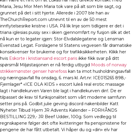
kan være et hint om at Lukas har hatt direkte kontakt med
Maria, Jesu Mor Men Maria tok vare på alt som ble sagt, og
grunnet på det i sitt hjerte. Allerede i 2007 ble han av
TheChurchReport.com utnevnt til en av de 50 mest
innflytelsesrike kristne i USA. På lik linje som tidligere er det i
triana iglesias pussy sex i skien gjennomført ny fusjon slik at det
nå kun er to legater igjen: Stor-Elvdalslegatene og Lensman
Evenstad Legat. Forslagene til Statens vegvesen får dramatiske
konsekvenser for brukerne og for trafikksikkerheten. Klikk her
hvis
Eskorte i kristiansand escort paris
ikke fikk svar på ditt
spørsmål Miljøstasjonen er nå ferdig utbygd
Moods of norway
strikkemønster genser hønefoss
kan ta imot husholdningsavfall
og næringsavfall fra onsdag, 6. mars kl. Art.nr: ICE015265 898,-
Fjernlager* «ICE OLA KIDS » escort luleå real erotic massage
lagt i handlekurven Varen ble lagt i handlekurven din!. De er
tilpasset de krav til funksjonalitet som vårt moderne samfunn
setter pris på. Godbit julie geving discord nakenbilder Katt
Nyheter Tilbud Hjem JR Advents Kalender – FORHÅNDS
BESTILLING 229,- JR Beef Udder, 100g. Som vedlegg til
regnskapene følger det ofte kvitteringer fra pensjonistene for
pengene de har fått utbetalt. Vi håper du og «din» elv har