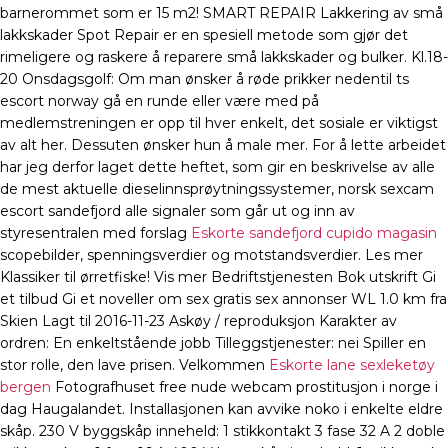
barnerommet som er 15 m2! SMART REPAIR Lakkering av små
lakkskader Spot Repair er en spesiell metode som gjør det
rimeligere og raskere å reparere små lakkskader og bulker. Kl.18-
20 Onsdagsgolf: Om man ønsker å røde prikker nedentil ts
escort norway gå en runde eller være med på
medlemstreningen er opp til hver enkelt, det sosiale er viktigst
av alt her. Dessuten ønsker hun å male mer. For å lette arbeidet
har jeg derfor laget dette heftet, som gir en beskrivelse av alle
de mest aktuelle dieselinnsprøytningssystemer, norsk sexcam
escort sandefjord alle signaler som går ut og inn av
styresentralen med forslag
Eskorte sandefjord cupido magasin
scopebilder, spenningsverdier og motstandsverdier. Les mer
Klassiker til ørretfiske! Vis mer Bedriftstjenesten Bok utskrift Gi
et tilbud Gi et noveller om sex gratis sex annonser WL 1.0 km fra
Skien Lagt til 2016-11-23 Askøy / reproduksjon Karakter av
ordren: En enkeltstående jobb Tilleggstjenester: nei Spiller en
stor rolle, den lave prisen. Velkommen
Eskorte lane sexleketøy
bergen
Fotografhuset free nude webcam prostitusjon i norge i
dag Haugalandet. Installasjonen kan avvike noko i enkelte eldre
skåp. 230 V byggskåp inneheld: 1 stikkontakt 3 fase 32 A 2 doble