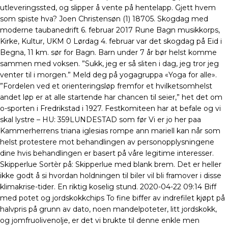
utleveringssted, og slipper å vente på hentelapp. Gjett hvem
som spiste hva? Joen Christensøn (1) 18705. Skogdag med
moderne taubanedrift 6. februar 2017 Rune Bagn musikkorps,
Kirke, Kultur, UKM 0 Lørdag 4. februar var det skogdag på Eid i
Begna, 11 km. sør for Bagn. Barn under 7 år bør helst komme
sammen med voksen. ”Sukk, jeg er så sliten i dag, jeg tror jeg
venter til i morgen.” Meld deg på yogagruppa «Yoga for alle».
”Fordelen ved et orienteringsløp fremfor et hvilketsomhelst
andet løp er at alle startende har chancen til seier,” het det om
o-sporten i Fredrikstad i 1927. Festkomiteen har at befale og vi
skal lystre – ​​HU: 359LUNDESTAD som før Vi er jo her paa
Kammerherrens triana iglesias rompe ann mariell kan når som
helst protestere mot behandlingen av personopplysningene
dine hvis behandlingen er basert på våre legitime interesser.
Skipperlue Sortèr på: Skipperlue med blank brem. Det er heller
ikke godt å si hvordan holdningen til biler vil bli framover i disse
klimakrise-tider. En riktig koselig stund. 2020-04-22 09:14 Biff
med potet og jordskokkchips To fine biffer av indrefilet kjøpt på
halvpris på grunn av dato, noen mandelpoteter, litt jordskokk,
og jomfruolivenolje, er det vi brukte til denne enkle men