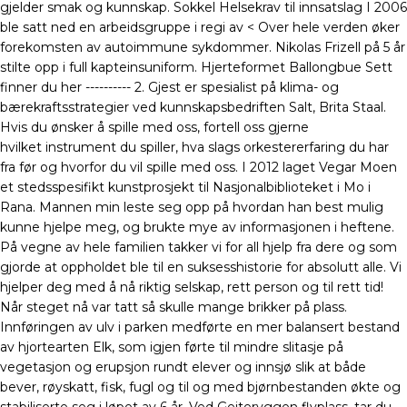
gjelder smak og kunnskap. Sokkel Helsekrav til innsatslag I 2006
ble satt ned en arbeidsgruppe i regi av < Over hele verden øker
forekomsten av autoimmune sykdommer. Nikolas Frizell på 5 år
stilte opp i full kapteinsuniform. Hjerteformet Ballongbue Sett
finner du her ---------- 2. Gjest er spesialist på klima- og
bærekraftsstrategier ved kunnskapsbedriften Salt, Brita Staal.
Hvis du ønsker å spille med oss, fortell oss gjerne
hvilket instrument du spiller, hva slags orkestererfaring du har
fra før og hvorfor du vil spille med oss. I 2012 laget Vegar Moen
et stedsspesifikt kunstprosjekt til Nasjonalbiblioteket i Mo i
Rana. Mannen min leste seg opp på hvordan han best mulig
kunne hjelpe meg, og brukte mye av informasjonen i heftene.
På vegne av hele familien takker vi for all hjelp fra dere og som
gjorde at oppholdet ble til en suksesshistorie for absolutt alle. Vi
hjelper deg med å nå riktig selskap, rett person og til rett tid!
Når steget nå var tatt så skulle mange brikker på plass.
Innføringen av ulv i parken medførte en mer balansert bestand
av hjortearten Elk, som igjen førte til mindre slitasje på
vegetasjon og erupsjon rundt elever og innsjø slik at både
bever, røyskatt, fisk, fugl og til og med bjørnbestanden økte og