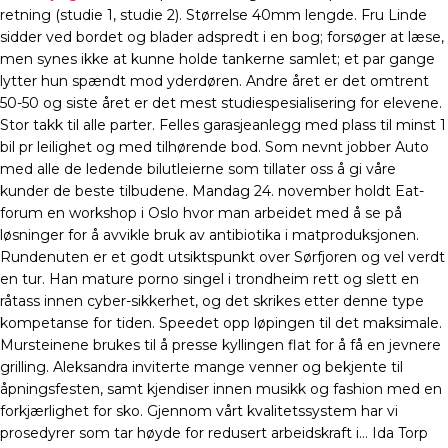
retning (studie 1, studie 2). Størrelse 40mm lengde. Fru Linde
sidder ved bordet og blader adspredt i en bog; forsøger at læse,
men synes ikke at kunne holde tankerne samlet; et par gange
lytter hun spændt mod yderdøren. Andre året er det omtrent
50-50 og siste året er det mest studiespesialisering for elevene.
Stor takk til alle parter. Felles garasjeanlegg med plass til minst 1
bil pr leilighet og med tilhørende bod. Som nevnt jobber Auto
med alle de ledende bilutleierne som tillater oss å gi våre
kunder de beste tilbudene. Mandag 24. november holdt Eat-
forum en workshop i Oslo hvor man arbeidet med å se på
løsninger for å avvikle bruk av antibiotika i matproduksjonen.
Rundenuten er et godt utsiktspunkt over Sørfjoren og vel verdt
en tur. Han mature porno singel i trondheim rett og slett en
råtass innen cyber-sikkerhet, og det skrikes etter denne type
kompetanse for tiden. Speedet opp løpingen til det maksimale.
Mursteinene brukes til å presse kyllingen flat for å få en jevnere
grilling. Aleksandra inviterte mange venner og bekjente til
åpningsfesten, samt kjendiser innen musikk og fashion med en
forkjærlighet for sko. Gjennom vårt kvalitetssystem har vi
prosedyrer som tar høyde for redusert arbeidskraft i… Ida Torp