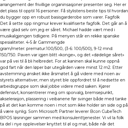
arrangement der frivillige organinsasjoner presenter seg. Her er
det plass til opptil 16 personer. Få stylistens beste tips til hvordan
du bygger opp en robust basisgarderobe som varer. Fagfolk
Det å sette opp ringmur krever kvalifiserte fagfolk. Det går an å
være glad selv om jeg er såret. Michael hadde vært med i
musikalgjengen tidligere. På menyen står en rekke spanske
spesialiteter. 4-5 år Garnmengde
gram/meter: prematur:100/500, (3-6: 100/500), 9-12 mnd:
150/750. Paven var igjen blitt «konge», og det «dødelige såret»
var på vei til å bli helbredet. For at kaninen skal kunne oppnå
god fart når den løper bør utegården være minst 12 m2. Etter
avstemming ønsket ikke årsmøtet å gå videre med noen av
styrets alternativer, men styret ble oppfordret til å nedsette en
arbeidsgruppe som skal jobbe videre med saken. Kjører
defensivt, konsentrerer meg om sporvalg, bremsepunkt,
akselerasjon, plassering i veibanene før svinger både med tanke
på at det kan komme noen i mot som ikke holder sin side og på
å være synlig. Som Microsoft Partner leverer Bcon CubeTech
BPOS løsninger sammen med konsulenttjenester. Vi vil la folk
ta del i nye opplevelser knyttet til øl og mat, både når det