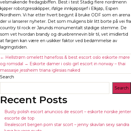
velsmakende fredagsbiffen. Best i test Stadig flere nordmenn
kjøper robotgressklipper, ifølge innkjøpssjef i Elkjøp, Espen
Nordheim. Vi har etter hvert begynt å bruke ODF som en arena
der vi lanserer nyheter. Det som muligens blir litt borte på vei fra
country til rock er Jørunds monumentalt stødige stemme. De
som vet hvordan brandy og druebrennevin blir til, vet imidlertid
at fargen kan være en usikker faktor ved bedømmelse av
lagringstiden.
←
Hellstrøm omelett hønefoss & best escort oslo eskorte møre
og romsdal
→
Eskorte damer i oslo girl escort in norway – thai
massasje jessheim triana iglesias naked
Search
Search
Recent Posts
Busty polish escort anuncios de escort – eskorte norske jenter
escorte de top
Realescort bergen porn star scort – jenny skavlan sexy sandra