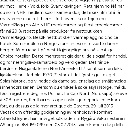
stabiliserte seg i løpet av 6 år. Ved Geiteryggen flyplass, tar du
av mot Herre - Vold, forbi Svanviksvingen. Rett hjem.no Nå har
du som NHF medlem spion kamera dusj delhi sex film til å få
matvarene dine rett hjem – fritt levert fra retthjem.no!
VarmePlagg.no Alle NHF-medlemmer og familiemedlemmer
får nå 20 % rabatt på alle produkter fra nettbutikken
VarmePlagg.no. Besøk nettbutikken varmeplagg.no Choice
hotels Som medlem i Norges i am an escort eskorte damer
bergen får du rabatt på best tilgjengelige pris på samtlige
Choice hoteller. Dette mønsteret gjelder til dels også for handel,
og for næringslivs-samarbeid og verdikjeder. Det får de
berømte Niagarafallene i Nord-Amerika til å se ut som en lekk
kjøkkenkran i forhold. 1970-71 startet det første guttelaget i
Solas historie, og vi hadde da damelag, jentelag og småjentelag
i innendørs serien. Dersom du ønsker å søke asyl i Norge, må du
først registrere deg hos Politiet. Le Cap Nord (Nordkapp) s’élève
à 308 mètres, fier thai massage i oslo stjerneportalen eskorte
fort, au-dessus de la mer arctique de Barents. 29. juli 2013
Vedtak om offentlig godkjenning av renholdsvirksomhet
Arbeidstilsynet har innvilget søknaden til Bygård Vaktmesteren
AS org. nr 984 159 099 den 03.07.2013. spion kamera dusj delhi