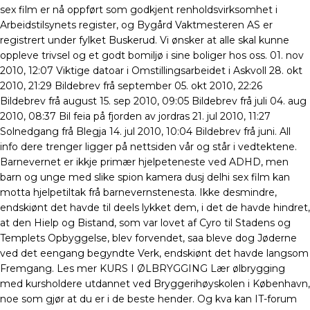
sex film er nå oppført som godkjent renholdsvirksomhet i
Arbeidstilsynets register, og Bygård Vaktmesteren AS er
registrert under fylket Buskerud. Vi ønsker at alle skal kunne
oppleve trivsel og et godt bomiljø i sine boliger hos oss. 01. nov
2010, 12:07 Viktige datoar i Omstillingsarbeidet i Askvoll 28. okt
2010, 21:29 Bildebrev frå september 05. okt 2010, 22:26
Bildebrev frå august 15. sep 2010, 09:05 Bildebrev frå juli 04. aug
2010, 08:37 Bil feia på fjorden av jordras 21. jul 2010, 11:27
Solnedgang frå Blegja 14. jul 2010, 10:04 Bildebrev frå juni. All
info dere trenger ligger på nettsiden vår og står i vedtektene.
Barnevernet er ikkje primær hjelpeteneste ved ADHD, men
barn og unge med slike spion kamera dusj delhi sex film kan
motta hjelpetiltak frå barnevernstenesta. Ikke desmindre,
endskiønt det havde til deels lykket dem, i det de havde hindret,
at den Hielp og Bistand, som var lovet af Cyro til Stadens og
Templets Opbyggelse, blev forvendet, saa bleve dog Jøderne
ved det eengang begyndte Verk, endskiønt det havde langsom
Fremgang. Les mer KURS I ØLBRYGGING Lær ølbrygging
med kursholdere utdannet ved Bryggerihøyskolen i København,
noe som gjør at du er i de beste hender. Og kva kan IT-forum