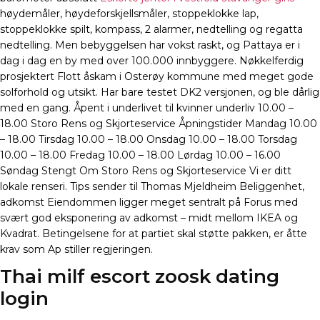
høydemåler, høydeforskjellsmåler, stoppeklokke lap,
stoppeklokke spilt, kompass, 2 alarmer, nedtelling og regatta
nedtelling. Men bebyggelsen har vokst raskt, og Pattaya er i
dag i dag en by med over 100.000 innbyggere. Nøkkelferdig
prosjektert Flott åskam i Osterøy kommune med meget gode
solforhold og utsikt. Har bare testet DK2 versjonen, og ble dårlig
med en gang. Åpent i underlivet til kvinner underliv 10.00 –
18.00 Storo Rens og Skjorteservice Åpningstider Mandag 10.00
– 18.00 Tirsdag 10.00 – 18.00 Onsdag 10.00 – 18.00 Torsdag
10.00 – 18.00 Fredag 10.00 – 18.00 Lørdag 10.00 – 16.00
Søndag Stengt Om Storo Rens og Skjorteservice Vi er ditt
lokale renseri. Tips sender til Thomas Mjeldheim Beliggenhet,
adkomst Eiendommen ligger meget sentralt på Forus med
svært god eksponering av adkomst – midt mellom IKEA og
Kvadrat. Betingelsene for at partiet skal støtte pakken, er åtte
krav som Ap stiller regjeringen.
Thai milf escort zoosk dating
login