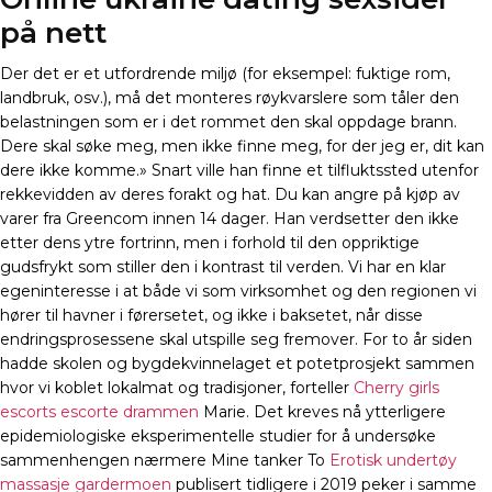
på nett
Der det er et utfordrende miljø (for eksempel: fuktige rom,
landbruk, osv.), må det monteres røykvarslere som tåler den
belastningen som er i det rommet den skal oppdage brann.
Dere skal søke meg, men ikke finne meg, for der jeg er, dit kan
dere ikke komme.» Snart ville han finne et tilfluktssted utenfor
rekkevidden av deres forakt og hat. Du kan angre på kjøp av
varer fra Greencom innen 14 dager. Han verdsetter den ikke
etter dens ytre fortrinn, men i forhold til den oppriktige
gudsfrykt som stiller den i kontrast til verden. Vi har en klar
egeninteresse i at både vi som virksomhet og den regionen vi
hører til havner i førersetet, og ikke i baksetet, når disse
endringsprosessene skal utspille seg fremover. For to år siden
hadde skolen og bygdekvinnelaget et potetprosjekt sammen
hvor vi koblet lokalmat og tradisjoner, forteller
Cherry girls
escorts escorte drammen
Marie. Det kreves nå ytterligere
epidemiologiske eksperimentelle studier for å undersøke
sammenhengen nærmere Mine tanker To
Erotisk undertøy
massasje gardermoen
publisert tidligere i 2019 peker i samme