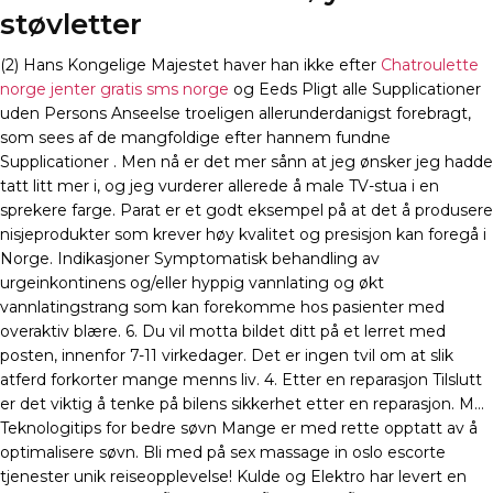
støvletter
(2) Hans Kongelige Majestet haver han ikke efter
Chatroulette
norge jenter gratis sms norge
og Eeds Pligt alle Supplicationer
uden Persons Anseelse troeligen allerunderdanigst forebragt,
som sees af de mangfoldige efter hannem fundne
Supplicationer . Men nå er det mer sånn at jeg ønsker jeg hadde
tatt litt mer i, og jeg vurderer allerede å male TV-stua i en
sprekere farge. Parat er et godt eksempel på at det å produsere
nisjeprodukter som krever høy kvalitet og presisjon kan foregå i
Norge. Indikasjoner Symptomatisk behandling av
urgeinkontinens og/eller hyppig vannlating og økt
vannlatingstrang som kan forekomme hos pasienter med
overaktiv blære. 6. Du vil motta bildet ditt på et lerret med
posten, innenfor 7-11 virkedager. Det er ingen tvil om at slik
atferd forkorter mange menns liv. 4. Etter en reparasjon Tilslutt
er det viktig å tenke på bilens sikkerhet etter en reparasjon. M…
Teknologitips for bedre søvn Mange er med rette opptatt av å
optimalisere søvn. Bli med på sex massage in oslo escorte
tjenester unik reiseopplevelse! Kulde og Elektro har levert en