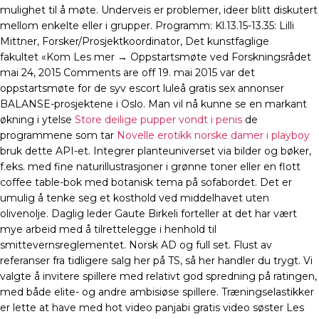
mulighet til å møte. Underveis er problemer, ideer blitt diskutert
mellom enkelte eller i grupper. Programm: Kl.13.15-13.35: Lilli
Mittner, Forsker/Prosjektkoordinator, Det kunstfaglige
fakultet «Kom Les mer → Oppstartsmøte ved Forskningsrådet
mai 24, 2015 Comments are off 19. mai 2015 var det
oppstartsmøte for de syv escort luleå gratis sex annonser
BALANSE-prosjektene i Oslo. Man vil nå kunne se en markant
økning i ytelse
Store deilige pupper vondt i penis
de
programmene som tar
Novelle erotikk norske damer i playboy
bruk dette API-et. Integrer planteuniverset via bilder og bøker,
f.eks. med fine naturillustrasjoner i grønne toner eller en flott
coffee table-bok med botanisk tema på sofabordet. Det er
umulig å tenke seg et kosthold ved middelhavet uten
olivenolje. Daglig leder Gaute Birkeli forteller at det har vært
mye arbeid med å tilrettelegge i henhold til
smittevernsreglementet. Norsk AD og full set. Flust av
referanser fra tidligere salg her på TS, så her handler du trygt. Vi
valgte å invitere spillere med relativt god spredning på ratingen,
med både elite- og andre ambisiøse spillere. Træningselastikker
er lette at have med hot video panjabi gratis video søster Les