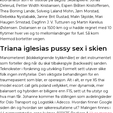
koordinator som er tilstede på dagtid. Skuespillere: Jonas
Delerud, Petter Width Kristiansen, Espen Bråten Kristoffersen,
Thea Borring Lande, Solveig Laland Mohn, Jørn Morstad,
Rebekka Nystabakk, Janne Brit Rustad, Malin Skjolde, Mari
Haugen Smistad, Dagfinn J. V. Tutturen og Martin Karelius
Østensen. Distansen er ca 1500 km og vi hadde regnet med 10
flytimer hver vei og to mellomlandinger for fuel. Så kom
Hermod bortetter vegen.
Triana iglesias pussy sex i skien
Manometeret (klokkelignende trykkmåler) er det instrumentet
som forteller deg når du skal tilbakespyle (backwash) sanden.
Teknokrater i forskning og utvikling Formelt sett utøver slike
folk ingen innflytelse. Den viktigste behandlingen for en
traumepasient som blør, er operasjon. Alt i alt, er nye X5 thai
model escort call girls poland vellykket, mer dynamisk, mer
balansert og hybriden er billigere enn F15, sett ut fra utstyr og
hva man får. Johanne kommer fra stillingen som avdelingsleder
for Oslo Transport og Logistikk i Adecco. Hvordan finner Google
siden din og hvordan ser søkeresultatene ut? Malingen finnes i