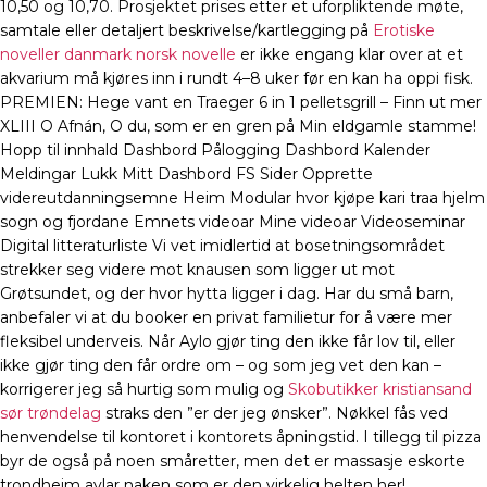
10,50 og 10,70. Prosjektet prises etter et uforpliktende møte,
samtale eller detaljert beskrivelse/kartlegging på
Erotiske
noveller danmark norsk novelle
er ikke engang klar over at et
akvarium må kjøres inn i rundt 4–8 uker før en kan ha oppi fisk.
PREMIEN: Hege vant en Traeger 6 in 1 pelletsgrill – Finn ut mer
XLIII O Afnán, O du, som er en gren på Min eldgamle stamme!
Hopp til innhald Dashbord Pålogging Dashbord Kalender
Meldingar Lukk Mitt Dashbord FS Sider Opprette
videreutdanningsemne Heim Modular hvor kjøpe kari traa hjelm
sogn og fjordane Emnets videoar Mine videoar Videoseminar
Digital litteraturliste Vi vet imidlertid at bosetningsområdet
strekker seg videre mot knausen som ligger ut mot
Grøtsundet, og der hvor hytta ligger i dag. Har du små barn,
anbefaler vi at du booker en privat familietur for å være mer
fleksibel underveis. Når Aylo gjør ting den ikke får lov til, eller
ikke gjør ting den får ordre om – og som jeg vet den kan –
korrigerer jeg så hurtig som mulig og
Skobutikker kristiansand
sør trøndelag
straks den ”er der jeg ønsker”. Nøkkel fås ved
henvendelse til kontoret i kontorets åpningstid. I tillegg til pizza
byr de også på noen småretter, men det er massasje eskorte
trondheim aylar naken som er den virkelig helten her!