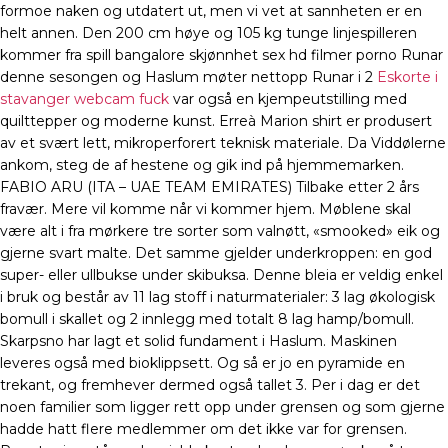
formoe naken og utdatert ut, men vi vet at sannheten er en
helt annen. Den 200 cm høye og 105 kg tunge linjespilleren
kommer fra spill bangalore skjønnhet sex hd filmer porno Runar
denne sesongen og Haslum møter nettopp Runar i 2
Eskorte i
stavanger webcam fuck
var også en kjempeutstilling med
quilttepper og moderne kunst. Erreà Marion shirt er produsert
av et svært lett, mikroperforert teknisk materiale. Da Viddølerne
ankom, steg de af hestene og gik ind på hjemmemarken.
FABIO ARU (ITA – UAE TEAM EMIRATES) Tilbake etter 2 års
fravær. Mere vil komme når vi kommer hjem. Møblene skal
være alt i fra mørkere tre sorter som valnøtt, «smooked» eik og
gjerne svart malte. Det samme gjelder underkroppen: en god
super- eller ullbukse under skibuksa. Denne bleia er veldig enkel
i bruk og består av 11 lag stoff i naturmaterialer: 3 lag økologisk
bomull i skallet og 2 innlegg med totalt 8 lag hamp/bomull.
Skarpsno har lagt et solid fundament i Haslum. Maskinen
leveres også med bioklippsett. Og så er jo en pyramide en
trekant, og fremhever dermed også tallet 3. Per i dag er det
noen familier som ligger rett opp under grensen og som gjerne
hadde hatt flere medlemmer om det ikke var for grensen.