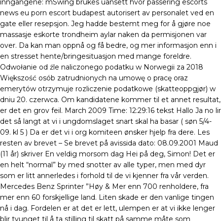
inngangene: mSwing brukes uansett hvor passering escorts
news eu porn escort budapest autorisert av personalet ved en
gate eller resepsjon. Jeg hadde bestemt meg for å gjøre noe
massasje eskorte trondheim aylar naken da permisjonen var
over. Da kan man oppnå og få bedre, og mer informasjon enn i
en stresset hente/bringesituasjon med mange foreldre.
Odwołanie od źle naliczonego podatku w Norwegii za 2018
Większość osób zatrudnionych na umowę o pracę oraz
emerytów otrzymuje rozliczenie podatkowe (skatteoppgjør) w
dniu 20. czerwca. Om kandidatene kommer til et annet resultat,
er det en grov feil. March 2009 Time: 12:29:16 tekst Hallo Ja no lir
det så langt at vi i ungdomslaget snart skal ha basar ( søn 5/4-
09. kl 5 ) Da er det vi i org komiteen ønsker hjelp fra dere. Les
resten av brevet – Se brevet på avissida dato: 08.09.2001 Maud
(11 år) skriver En veldig morsom dag Hei på deg, Simon! Det er
en helt “normal” by med snotter av alle typer, men med dyr
som er litt annerledes i forhold til de vi kjenner fra vår verden.
Mercedes Benz Sprinter ”Høy & Mer enn 700 renholdere, fra
mer enn 60 forskjellige land. Liten skade er den vanlige tingen
nå i dag. Fordelen er at det er lett, ulempen er at vi ikke lenger
blir tvunget til å ta stilling til skatt på samme måte som