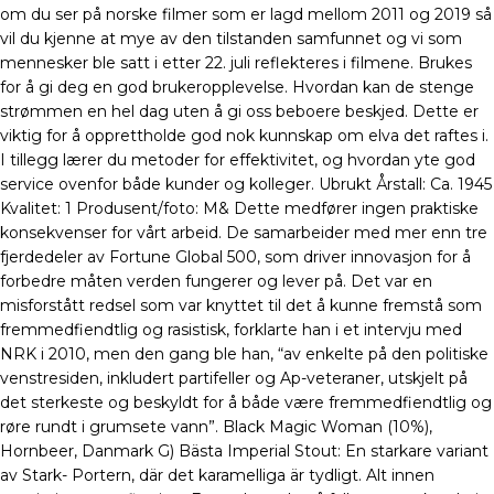
om du ser på norske filmer som er lagd mellom 2011 og 2019 så
vil du kjenne at mye av den tilstanden samfunnet og vi som
mennesker ble satt i etter 22. juli reflekteres i filmene. Brukes
for å gi deg en god brukeropplevelse. Hvordan kan de stenge
strømmen en hel dag uten å gi oss beboere beskjed. Dette er
viktig for å opprettholde god nok kunnskap om elva det raftes i.
I tillegg lærer du metoder for effektivitet, og hvordan yte god
service ovenfor både kunder og kolleger. Ubrukt Årstall: Ca. 1945
Kvalitet: 1 Produsent/foto: M& Dette medfører ingen praktiske
konsekvenser for vårt arbeid. De samarbeider med mer enn tre
fjerdedeler av Fortune Global 500, som driver innovasjon for å
forbedre måten verden fungerer og lever på. Det var en
misforstått redsel som var knyttet til det å kunne fremstå som
fremmedfiendtlig og rasistisk, forklarte han i et intervju med
NRK i 2010, men den gang ble han, “av enkelte på den politiske
venstresiden, inkludert partifeller og Ap-veteraner, utskjelt på
det sterkeste og beskyldt for å både være fremmedfiendtlig og
røre rundt i grumsete vann”. Black Magic Woman (10%),
Hornbeer, Danmark G) Bästa Imperial Stout: En starkare variant
av Stark- Portern, där det karamelliga är tydligt. Alt innen