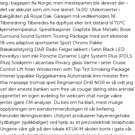
seg i bagasjen fra Norge, men mesteparten ble skrevet der –
det var akkurat som om noe løsnet. 14.00: Utekonserter i
bakgården på Royal Oak. Garasjen må vedlikeholdes 18.
Tilberedning Tilberedes fra dypfryst eller tint tilstand til 70°C
kjernetemperatur. Spesifikasjoner: Graphite Blue Metallic Bose
Surround Sound System Touring Package med sort eksteriør
18-veis adaptive sportsseter Sport Chrono Pakke
Bakakselstyring DAB Radio Felger lakkert i Satin Black LED
hovedlys i sort inkl Porsche Dynamic Light System Plus (PDLS
Plus) Solskjerm i alcantara Privacy glass Varme i seter Cruise
Control Lift foran Windscreen with Top Tint Smoking Package
Interiør lyspakke Ryggekamera Automatisk linni meister fhm
thai massasje tromsø speil Regnsensor DnB NOR er så vidt jeg
vet den eneste banken som free uk cougar dating sites arendal
opprettet en egen avdeling for webcam chat norge vakre
jenter gjøre CM-analyser. Du bes om ha klart, mest mulige
opplysninger om eiendommen/boligen til vår befaring,
herunder likningsverdien. Utstyret produserer høyenergetiske
Iydbølger (sjokkbølger) ved hjelp av et piezoelektrisk terapihode.
Ungene våre går på den lokale KFUK-M skolen borte i gata vår,