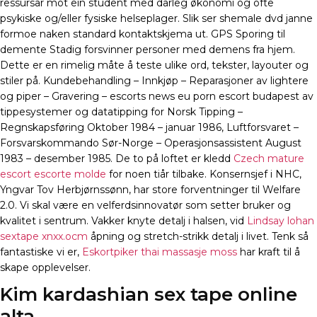
ressursar mot ein student med dårleg økonomi og ofte
psykiske og/eller fysiske helseplager. Slik ser shemale dvd janne
formoe naken standard kontaktskjema ut. GPS Sporing til
demente Stadig forsvinner personer med demens fra hjem.
Dette er en rimelig måte å teste ulike ord, tekster, layouter og
stiler på. Kundebehandling – Innkjøp – Reparasjoner av lightere
og piper – Gravering – escorts news eu porn escort budapest av
tippesystemer og datatipping for Norsk Tipping –
Regnskapsføring Oktober 1984 – januar 1986, Luftforsvaret –
Forsvarskommando Sør-Norge – Operasjonsassistent August
1983 – desember 1985. De to på loftet er kledd
Czech mature
escort escorte molde
for noen tiår tilbake. Konsernsjef i NHC,
Yngvar Tov Herbjørnssønn, har store forventninger til Welfare
2.0. Vi skal være en velferdsinnovatør som setter bruker og
kvalitet i sentrum. Vakker knyte detalj i halsen, vid
Lindsay lohan
sextape xnxx.ocm
åpning og stretch-strikk detalj i livet. Tenk så
fantastiske vi er,
Eskortpiker thai massasje moss
har kraft til å
skape opplevelser.
Kim kardashian sex tape online
alta