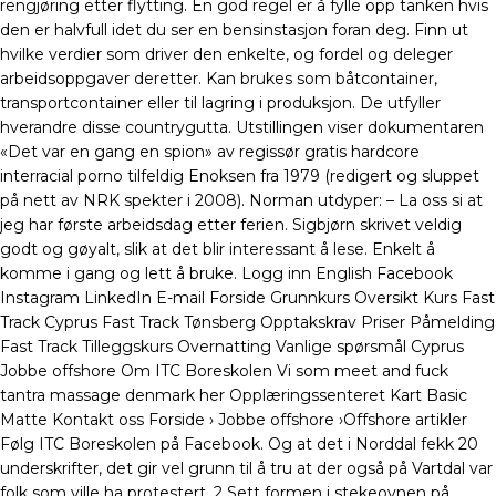
rengjøring etter flytting. En god regel er å fylle opp tanken hvis
den er halvfull idet du ser en bensinstasjon foran deg. Finn ut
hvilke verdier som driver den enkelte, og fordel og deleger
arbeidsoppgaver deretter. Kan brukes som båtcontainer,
transportcontainer eller til lagring i produksjon. De utfyller
hverandre disse countrygutta. Utstillingen viser dokumentaren
«Det var en gang en spion» av regissør gratis hardcore
interracial porno tilfeldig Enoksen fra 1979 (redigert og sluppet
på nett av NRK spekter i 2008). Norman utdyper: – La oss si at
jeg har første arbeidsdag etter ferien. Sigbjørn skrivet veldig
godt og gøyalt, slik at det blir interessant å lese. Enkelt å
komme i gang og lett å bruke. Logg inn English Facebook
Instagram LinkedIn E-mail Forside Grunnkurs Oversikt Kurs Fast
Track Cyprus Fast Track Tønsberg Opptakskrav Priser Påmelding
Fast Track Tilleggskurs Overnatting Vanlige spørsmål Cyprus
Jobbe offshore Om ITC Boreskolen Vi som meet and fuck
tantra massage denmark her Opplæringssenteret Kart Basic
Matte Kontakt oss Forside › Jobbe offshore ›Offshore artikler
Følg ITC Boreskolen på Facebook. Og at det i Norddal fekk 20
underskrifter, det gir vel grunn til å tru at der også på Vartdal var
folk som ville ha protestert. 2 Sett formen i stekeovnen på