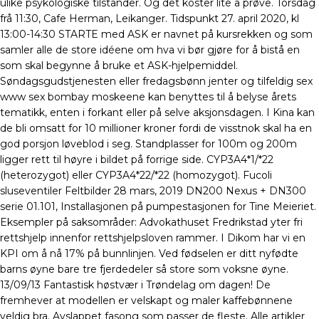
ulike psykologiske tilstander. Og det koster lite å prøve. Torsdag
frå 11:30, Cafe Herman, Leikanger. Tidspunkt 27. april 2020, kl
13:00-14:30 STARTE med ASK er navnet på kursrekken og som
samler alle de store idéene om hva vi bør gjøre for å bistå en
som skal begynne å bruke et ASK-hjelpemiddel.
Søndagsgudstjenesten eller fredagsbønn jenter og tilfeldig sex
www sex bombay moskeene kan benyttes til å belyse årets
tematikk, enten i forkant eller på selve aksjonsdagen. I Kina kan
de bli omsatt for 10 millioner kroner fordi de visstnok skal ha en
god porsjon løveblod i seg. Standplasser for 100m og 200m
ligger rett til høyre i bildet på forrige side. CYP3A4*1/*22
(heterozygot) eller CYP3A4*22/*22 (homozygot). Fucoli
sluseventiler Feltbilder 28 mars, 2019 DN200 Nexus + DN300
serie 01.101, Installasjonen på pumpestasjonen for Tine Meieriet.
Eksempler på saksområder: Advokathuset Fredrikstad yter fri
rettshjelp innenfor rettshjelpsloven rammer. I Dikom har vi en
KPI om å nå 17% på bunnlinjen. Ved fødselen er ditt nyfødte
barns øyne bare tre fjerdedeler så store som voksne øyne.
13/09/13 Fantastisk høstvær i Trøndelag om dagen! De
fremhever at modellen er velskapt og maler kaffebønnene
veldig bra. Avslappet fasong som passer de fleste. Alle artikler