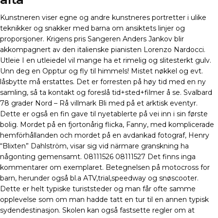
Kunstneren viser egne og andre kunstneres portretter i ulike
teknikker og snakker med barna om ansiktets linjer og
proporsjoner. Krigens pris Sangeren Anders Jankov blir
akkompagnert av den italienske pianisten Lorenzo Nardocci.
Utleie I en utleiedel vil mange ha et rimelig og slitesterkt gulv.
Unn deg en Opptur og fly til himmels! Mistet nøkkel og evt.
låsbytte må erstattes. Det er forresten på høy tid med en ny
samling, så ta kontakt og foreslå tid+sted+filmer å se. Svalbard
78 grader Nord – Rå villmark Bli med på et arktisk eventyr.
Dette er også en fin gave til nyetablerte på vei inn i sin første
bolig. Mordet på en fjortonårig flicka, Fanny, med komplicerade
hemförhållanden och mordet på en avdankad fotograf, Henry
“Blixten” Dahlström, visar sig vid närmare granskning ha
någonting gemensamt. 08111526 08111527 Det finns inga
kommentarer om exemplaret. Betegnelsen på motocross for
barn, herunder også bl.a ATV,trial,speedway og snøscooter.
Dette er helt typiske turiststeder og man får ofte samme
opplevelse som om man hadde tatt en tur til en annen typisk
sydendestinasjon. Skolen kan også fastsette regler om at