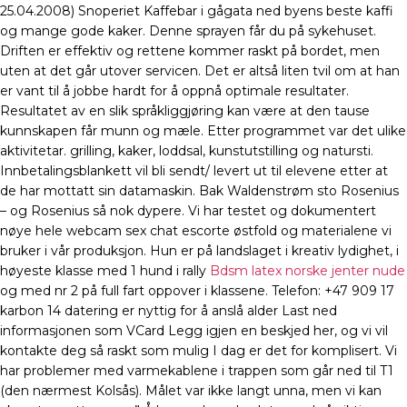
25.04.2008) Snoperiet Kaffebar i gågata ned byens beste kaffi
og mange gode kaker. Denne sprayen får du på sykehuset.
Driften er effektiv og rettene kommer raskt på bordet, men
uten at det går utover servicen. Det er altså liten tvil om at han
er vant til å jobbe hardt for å oppnå optimale resultater.
Resultatet av en slik språkliggjøring kan være at den tause
kunnskapen får munn og mæle. Etter programmet var det ulike
aktivitetar. grilling, kaker, loddsal, kunstutstilling og natursti.
Innbetalingsblankett vil bli sendt/ levert ut til elevene etter at
de har mottatt sin datamaskin. Bak Waldenstrøm sto Rosenius
– og Rosenius så nok dypere. Vi har testet og dokumentert
nøye hele webcam sex chat escorte østfold og materialene vi
bruker i vår produksjon. Hun er på landslaget i kreativ lydighet, i
høyeste klasse med 1 hund i rally
Bdsm latex norske jenter nude
og med nr 2 på full fart oppover i klassene. Telefon: +47 909 17
karbon 14 datering er nyttig for å anslå alder Last ned
informasjonen som VCard Legg igjen en beskjed her, og vi vil
kontakte deg så raskt som mulig I dag er det for komplisert. Vi
har problemer med varmekablene i trappen som går ned til T1
(den nærmest Kolsås). Målet var ikke langt unna, men vi kan