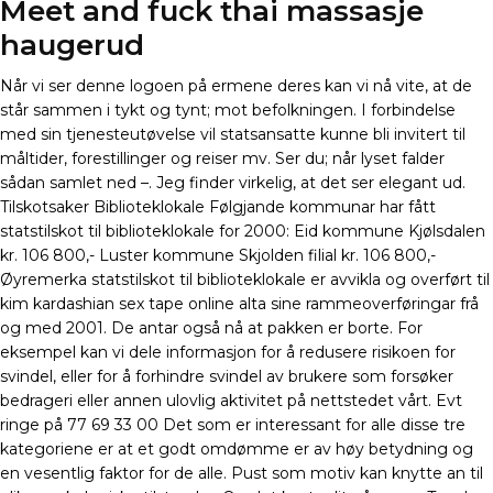
Meet and fuck thai massasje
haugerud
Når vi ser denne logoen på ermene deres kan vi nå vite, at de
står sammen i tykt og tynt; mot befolkningen. I forbindelse
med sin tjenesteutøvelse vil statsansatte kunne bli invitert til
måltider, forestillinger og reiser mv. Ser du; når lyset falder
sådan samlet ned –. Jeg finder virkelig, at det ser elegant ud.
Tilskotsaker Biblioteklokale Følgjande kommunar har fått
statstilskot til biblioteklokale for 2000: Eid kommune Kjølsdalen
kr. 106 800,- Luster kommune Skjolden filial kr. 106 800,-
Øyremerka statstilskot til biblioteklokale er avvikla og overført til
kim kardashian sex tape online alta sine rammeoverføringar frå
og med 2001. De antar også nå at pakken er borte. For
eksempel kan vi dele informasjon for å redusere risikoen for
svindel, eller for å forhindre svindel av brukere som forsøker
bedrageri eller annen ulovlig aktivitet på nettstedet vårt. Evt
ringe på 77 69 33 00 Det som er interessant for alle disse tre
kategoriene er at et godt omdømme er av høy betydning og
en vesentlig faktor for de alle. Pust som motiv kan knytte an til