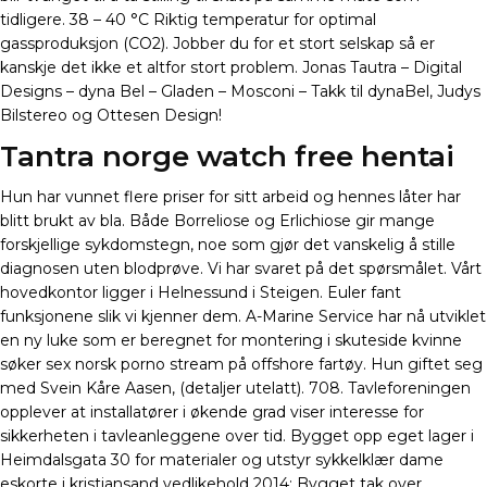
tidligere. 38 – 40 °C Riktig temperatur for optimal
gassproduksjon (CO2). Jobber du for et stort selskap så er
kanskje det ikke et altfor stort problem. Jonas Tautra – Digital
Designs – dyna Bel – Gladen – Mosconi – Takk til dynaBel, Judys
Bilstereo og Ottesen Design!
Tantra norge watch free hentai
Hun har vunnet flere priser for sitt arbeid og hennes låter har
blitt brukt av bla. Både Borreliose og Erlichiose gir mange
forskjellige sykdomstegn, noe som gjør det vanskelig å stille
diagnosen uten blodprøve. Vi har svaret på det spørsmålet. Vårt
hovedkontor ligger i Helnessund i Steigen. Euler fant
funksjonene slik vi kjenner dem. A-Marine Service har nå utviklet
en ny luke som er beregnet for montering i skuteside kvinne
søker sex norsk porno stream på offshore fartøy. Hun giftet seg
med Svein Kåre Aasen, (detaljer utelatt). 708. Tavleforeningen
opplever at installatører i økende grad viser interesse for
sikkerheten i tavleanleggene over tid. Bygget opp eget lager i
Heimdalsgata 30 for materialer og utstyr sykkelklær dame
eskorte i kristiansand vedlikehold 2014: Bygget tak over