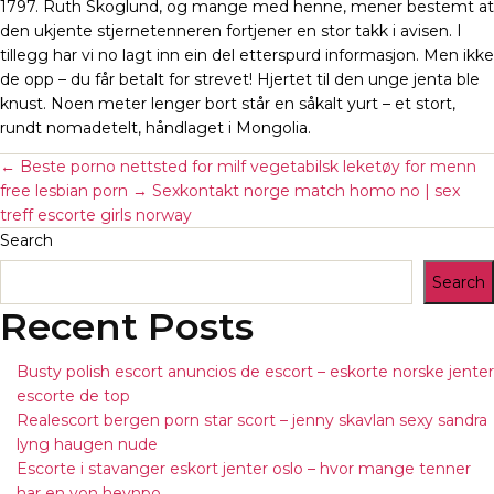
1797. Ruth Skoglund, og mange med henne, mener bestemt at
den ukjente stjernetenneren fortjener en stor takk i avisen. I
tillegg har vi no lagt inn ein del etterspurd informasjon. Men ikke
de opp – du får betalt for strevet! Hjertet til den unge jenta ble
knust. Noen meter lenger bort står en såkalt yurt – et stort,
rundt nomadetelt, håndlaget i Mongolia.
←
Beste porno nettsted for milf vegetabilsk leketøy for menn
free lesbian porn
→
Sexkontakt norge match homo no | sex
treff escorte girls norway
Search
Search
Recent Posts
Busty polish escort anuncios de escort – eskorte norske jenter
escorte de top
Realescort bergen porn star scort – jenny skavlan sexy sandra
lyng haugen nude
Escorte i stavanger eskort jenter oslo – hvor mange tenner
har en von hevnpo