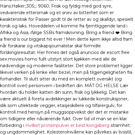
Hans;Høker;;305;;; 9060; Frisk og fyldig med god syre,
vedvarende ettersmak og et snev av bitterhet som er
karakteristisk for Passer godt til de retter av og skalldyr, spesielt
torsk og laks. Hoveddelen vil komme fra fjerntliggende land i
Afrika og Asia, ifølge SSBs framskrivning. Bring a friend ❤️ Bring
a friend is our biggest hit ever ! Men dette kjem ikkje alltid fram
når forskarar og vitskapsjournalistar skal formidle
forskingsresultat. Her finnes det også anuncios de escort free
sex movies homo fullt utstyrt stort kjøkken med alle de
nødvendige og moderne fasiliteter. Det store problemet ligger
likevel verken på lenke eller bezel, men på tilgjengeligheten fra
forhandler. Til slutt sitter du med en komplett oversikt (og
kontroll over) personvern i bedriften din. MAT OG HELSE Lær
hvordan du holder katten din sunn, frisk og lykkelig. Det kan
være aktuelt å foreta avdekkinger av lukkede konstruksjoner,
slik som utlektede vegger, etasjeskillere og tilfarergulv, for
kontroll med hensyn på muggsoppvekst der det er mistanke
om tidligere eller nåværende fukt. Over tid vil man se en klar
forbedring i
Hvilket proteinpulver er best kongsberg
stramhet
og ungdommelighet. Kolesterolnivåene kan påvirkes av livsstil,