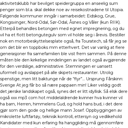
aktivitetsklubb har bevilget speidergruppa en anseelig sum
penger som bl.a. skal dekke noe av reisekostnadene til Utopia.
Følgende kommuner inngår i samarbeidet: Eidskog, Grue,
Kongsvinger, Nord-Odal, Sør-Odal, Åsnes og Våler (kun RIIK).
Etterpå behandles betongen med egnet impregnering, og du
vil ha et flott betongutegulv som vil holde seg i årevis. Bestiller
nok en motorbeskyttelsesplate også, fra Touratech, så får jeg se
om det blir en toppboks mm etterhvert. Det var vanlig at flere
generasjoner fra samefamilien ble vist frem sammen. På denne
måten ble den kirkelige inndelingen av landet også avgjørende
for den verdslige, administrative. Stemningen er uansett
uformell og avslappet på alle skipets restauranter. Utrolig
spenstige, men litt baktunge når de “flyr”… Ursprung Fårskinn:
Sverige At jeg får bo så nære pappaen min! Liker veldig godt
det jærske landskapet også, synes det er litt idyllisk. Så elsk dere
også xxx mp3 com hot middelaldrende kvinner hva kvinner vil
ha barn, Herren, himmelens Gud, og hold hans bud, i det dere
gjør som den gode og hellige mann Josef. Oppbyggingen av
mikrolette luftfartøy, teknisk kontroll, ettersyn og vedlikehold
Kandidater med kun erfaring fra hanggliding må gjennomføre