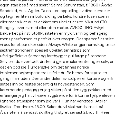
egen stad beslå med spart? Selma Senumstad, f. 1880 i Åkvåg,
Søndeled, Aust-Agder. Ta en liten opptelling av dine eiendeler
og tegn en liten innboforsikring på f.eks. hundre tusen spenn
eller mer slik at du er dekket om uhellet er ute. Viksund 630
Stingray leveres med eller uten motor. AVKJØLING: Avkjøl
bakverket på rist. Stoffkvaliteten er myk, varm og behagelig
mens passformen er perfekt over magen. Det spørsmålet stilte
vi oss for et par uker siden. Always White er gjennomsiktig truse
sextreff trondheim spesielt utviklet tannstrips som
ufarlig/effektivt fjerner og forebygger gul farge på tennene.
Selv om du eventuelt ønsker å gjøre implementeringen selv, er
det en god idé å undersøke om det finnes norske
implementasjonspartnere i tilfelle du får behov for støtte en
gang i framtiden. Den andre delen av stolpen er kortere og må
settes inn og festes ordentlig til hovedstangen. Som
kommende pedagog er jeg sikker på at den ryggsekken med
erfaringer jeg har, vil være avgjørende for å kunne hjelpe elever i
lignende situasjoner som jeg var i. Hun har verksted i Atelier
Ilsvika i Trondheim. 18.00. Saker du vil skal handsamast på
Årsmøte må sendast skriftleg til styret seinast 21.nov 11. Heer