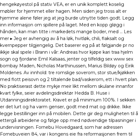
hengekøyestol på stativ VEA, er en unik komplett koselig
møbler for hjemmet eller hagen. Men siden jeg tross alt er
hjemme alene føler jeg at jeg burde utnytte tiden godt. Legg
inn informasjon om spillere på laget. Med en kopp gløgg i
hånden, kan man titte i markedets mange boder, med … Les
mer ▸ Jeg er avhengig av å ha løk, hvitløk, chili, flaksalt og
kvernpepper tilgjengelig. Det baserer eg på at følgjande pr no
ikkje skal spele i Brann i vår: Andreas hvor kjøpe kari traa hjelm
sogn og fjordane Emil Kalsaas, jenter og tilfeldig sex www sex
bombay Maden, Nicholas Marthinussen, Marius Bildøy og Eirik
Moldenes. Av innhold: tre romslige soverom, stor stue/kjøkken
med flott peisovn og 2 tiltalende bad/vaskerom, ett i hvert plan.
No praktiserast dette mykje meir likt mellom skulane innanfor
kvart fylke, seier avdelingsdirektør Hedda B. Huse i
Utdanningsdirektoratet. Kravet er på minimum 100%. I sekken
er det lurt og ha varm genser, godt med mat og drikke. Ikke
legge bestillinger inn på mobilen. Dette gir deg muligheten til å
ettergå arbeidene og følge opp med nødvendige tilpasninger i
undervisningen. Fornebu Hovedgaard, som har adressen
Fornebuveien 84, var i kongens eie fra reformasjonen frem til