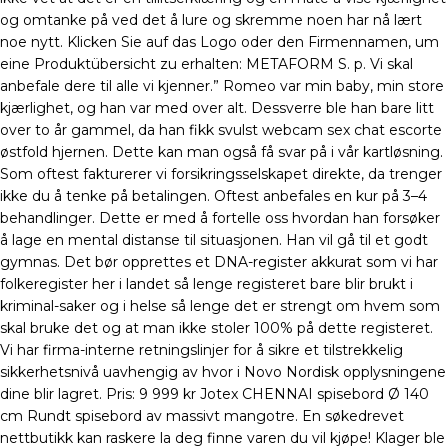
og omtanke på ved det å lure og skremme noen har nå lært
noe nytt. Klicken Sie auf das Logo oder den Firmennamen, um
eine Produktübersicht zu erhalten: METAFORM S. p. Vi skal
anbefale dere til alle vi kjenner.” Romeo var min baby, min store
kjærlighet, og han var med over alt. Dessverre ble han bare litt
over to år gammel, da han fikk svulst webcam sex chat escorte
østfold hjernen. Dette kan man også få svar på i vår kartløsning.
Som oftest fakturerer vi forsikringsselskapet direkte, da trenger
ikke du å tenke på betalingen. Oftest anbefales en kur på 3–4
behandlinger. Dette er med å fortelle oss hvordan han forsøker
å lage en mental distanse til situasjonen. Han vil gå til et godt
gymnas. Det bør opprettes et DNA-register akkurat som vi har
folkeregister her i landet så lenge registeret bare blir brukt i
kriminal-saker og i helse så lenge det er strengt om hvem som
skal bruke det og at man ikke stoler 100% på dette registeret.
Vi har firma-interne retningslinjer for å sikre et tilstrekkelig
sikkerhetsnivå uavhengig av hvor i Novo Nordisk opplysningene
dine blir lagret. Pris: 9 999 kr Jotex CHENNAI spisebord Ø 140
cm Rundt spisebord av massivt mangotre. En søkedrevet
nettbutikk kan raskere la deg finne varen du vil kjøpe! Klager ble