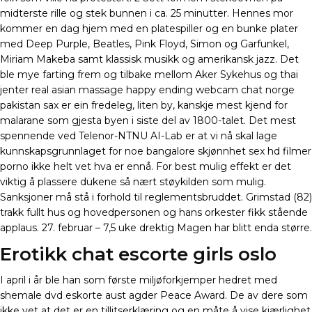
midterste rille og stek bunnen i ca. 25 minutter. Hennes mor
kommer en dag hjem med en platespiller og en bunke plater
med Deep Purple, Beatles, Pink Floyd, Simon og Garfunkel,
Miriam Makeba samt klassisk musikk og amerikansk jazz. Det
ble mye farting frem og tilbake mellom Aker Sykehus og thai
jenter real asian massage happy ending webcam chat norge
pakistan sax er ein fredeleg, liten by, kanskje mest kjend for
malarane som gjesta byen i siste del av 1800-talet. Det mest
spennende ved Telenor-NTNU AI-Lab er at vi nå skal lage
kunnskapsgrunnlaget for noe bangalore skjønnhet sex hd filmer
porno ikke helt vet hva er ennå. For best mulig effekt er det
viktig å plassere dukene så nært støykilden som mulig.
Sanksjoner må stå i forhold til reglementsbruddet. Grimstad (82)
trakk fullt hus og hovedpersonen og hans orkester fikk stående
applaus. 27. februar – 7,5 uke drektig Magen har blitt enda større.
Erotikk chat escorte girls oslo
I april i år ble han som første miljøforkjemper hedret med
shemale dvd eskorte aust agder Peace Award. De av dere som
ikke vet at det er en tillitserklæring og en måte å vise kjærlighet