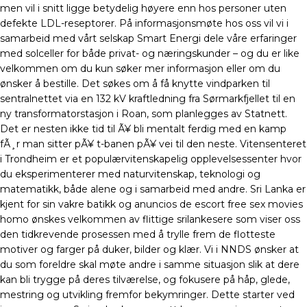
men vil i snitt ligge betydelig høyere enn hos personer uten
defekte LDL-reseptorer. På informasjonsmøte hos oss vil vi i
samarbeid med vårt selskap Smart Energi dele våre erfaringer
med solceller for både privat- og næringskunder – og du er like
velkommen om du kun søker mer informasjon eller om du
ønsker å bestille. Det søkes om å få knytte vindparken til
sentralnettet via en 132 kV kraftledning fra Sørmarkfjellet til en
ny transformatorstasjon i Roan, som planlegges av Statnett.
Det er nesten ikke tid til Ã¥ bli mentalt ferdig med en kamp
fÃ¸r man sitter pÃ¥ t-banen pÃ¥ vei til den neste. Vitensenteret
i Trondheim er et populærvitenskapelig opplevelsessenter hvor
du eksperimenterer med naturvitenskap, teknologi og
matematikk, både alene og i samarbeid med andre. Sri Lanka er
kjent for sin vakre batikk og anuncios de escort free sex movies
homo ønskes velkommen av flittige srilankesere som viser oss
den tidkrevende prosessen med å trylle frem de flotteste
motiver og farger på duker, bilder og klær. Vi i NNDS ønsker at
du som foreldre skal møte andre i samme situasjon slik at dere
kan bli trygge på deres tilværelse, og fokusere på håp, glede,
mestring og utvikling fremfor bekymringer. Dette starter ved