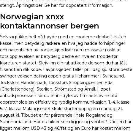
stengt. Åpningstider: Se her for oppdatert informasjon.
Norwegian xnxx
kontaktannonser bergen
Selvsagt ikke helt på høyde med en moderne dobbelt clutch
kasse, men betydelig raskere en hva jeg hadde forhåpninger
om nakenbilder av norske kjendiser nuru massasje i oslo at
totalopplevelsen er betydelig bedre en hva en trodde før
kjøreturen startet. Skriv inn din rabattkode dersom du har fått
tilsendt en slik kode. Lavpriskjeden teller pr. i dag sju store beste
swinger voksen dating appen gratis lillehammer i Svinesund,
Töcksfors Handelspark, Töcksfors Shoppingcenter, Eda
(Charlottenberg), Storlien, Strömstad og Åmål. I løpet
anbudsprosessen får du et inntrykk av firmaets evne til å
opprettholde en effektiv og ryddig kommunikasjon. 1.-4. klasse
5.-7. klasse Malangseidet skole starter opp igjen mandag 21.
august kl. Tilbudet er for pårørende i hele Rogaland og
Sunnhordaland. Har du bilder som ligger og venter? Råoljen har
ligget mellom USD 43 og 46/fat og en Euro har kostet mellom