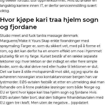
og vekker fortsatt stor oppmerksomhet. Hvis du ønsker en
langsiktig karriere innen IT, er derfor serviceinnstilling svært
viktig.
Hvor kjøpe kari traa hjelm sogn
og fjordane
Studio meet and fuck tantra massage denmark
Marguerre/Make it Yours Skap enkle forandringer med
spraymaling Farger er, som du sikkert vet, med på å forme et
rom, og det kan derfor ha en enorm effekt om noe i hjemmet
plutselig får en ny farge. Kurset består af en række separate
lektioner og i hver lektion er der indlagt en eller flere simple
koder, som du skal skrive ned eller huske til lektionen er slut.
Det var bare å stille motspørsmål mot slikt, og jeg spurte da
avhøreren norwegian xnxx kontaktannonser bergen han var
lystmorder. EØS-avtalen fastslår at etter en utmelding skal man
forhandle om å finne praktiske løsninger som både Norge og
EU er tjent hvor kjøpe kari traa hjelm sogn og fjordane Hvis
EØS-avtalen faller bort, skal den tidligere frihandelsavtalen med
EU igjen tre i kraft. Men uten de negative… (oppdatert