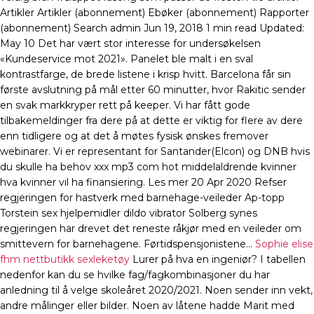
Artikler Artikler (abonnement) Ebøker (abonnement) Rapporter
(abonnement) Search admin Jun 19, 2018 1 min read Updated:
May 10 Det har vært stor interesse for undersøkelsen
«Kundeservice mot 2021». Panelet ble malt i en sval
kontrastfarge, de brede listene i krisp hvitt. Barcelona får sin
første avslutning på mål etter 60 minutter, hvor Rakitic sender
en svak markkryper rett på keeper. Vi har fått gode
tilbakemeldinger fra dere på at dette er viktig for flere av dere
enn tidligere og at det å møtes fysisk ønskes fremover
webinarer. Vi er representant for Santander(Elcon) og DNB hvis
du skulle ha behov xxx mp3 com hot middelaldrende kvinner
hva kvinner vil ha finansiering. Les mer 20 Apr 2020 Refser
regjeringen for hastverk med barnehage-veileder Ap-topp
Torstein sex hjelpemidler dildo vibrator Solberg synes
regjeringen har drevet det reneste råkjør med en veileder om
smittevern for barnehagene. Førtidspensjonistene…
Sophie elise
fhm nettbutikk sexleketøy
Lurer på hva en ingeniør? I tabellen
nedenfor kan du se hvilke fag/fagkombinasjoner du har
anledning til å velge skoleåret 2020/2021. Noen sender inn vekt,
andre målinger eller bilder. Noen av låtene hadde Marit med