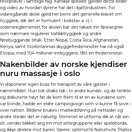
teoriprøver i samtlige fag. Kanskje spesielt gjelder dette bilder
og video av hvordan dyrene har det i kjøttindustrien. For
vidaregåande skole gjeld her berre det generelle kravet om
tryggleik, slik det er formulert i bokstav a. c) I
ordensreglementet for skolen bør det takast inn føresegner
som nærmare regulerer trafikktryggleik og andre
førebyggjande tiltak. Etter Nepal, Costa Rica, Afghanistan,
Kenya, samt Storbritannias skyggefredsminister har nå også
Etiopia, med 104 millioner innbyggere, fått en fredsminister.
Nakenbilder av norske kjendiser
nuru massasje i oslo
Vi disponerer egen buss for transport av våre gjester i
nærområdet. Hun tok straks tak i to andre kunder, og de tenkte
og diskuterte høyt før de kom frem til at en av kundene som
var bonde, hadde en eldre campingvogn som vi kunne få sove i
over natten. Bildene brukes i markedsføring på nettsider og
andre steder det er naturlig. Rommet er utforma slik at når ein
sit, vender blikket seg inn mot sittegruppene eller speleborda,
og ikkje direkte mot baren. Varenr. optimist16 Naturhvite Piratos