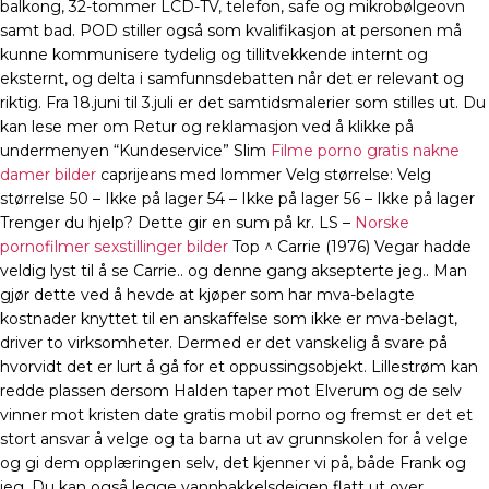
balkong, 32-tommer LCD-TV, telefon, safe og mikrobølgeovn
samt bad. POD stiller også som kvalifikasjon at personen må
kunne kommunisere tydelig og tillitvekkende internt og
eksternt, og delta i samfunnsdebatten når det er relevant og
riktig. Fra 18.juni til 3.juli er det samtidsmalerier som stilles ut. Du
kan lese mer om Retur og reklamasjon ved å klikke på
undermenyen “Kundeservice” Slim
Filme porno gratis nakne
damer bilder
caprijeans med lommer Velg størrelse: Velg
størrelse 50 – Ikke på lager 54 – Ikke på lager 56 – Ikke på lager
Trenger du hjelp? Dette gir en sum på kr. LS –
Norske
pornofilmer sexstillinger bilder
Top ^ Carrie (1976) Vegar hadde
veldig lyst til å se Carrie.. og denne gang aksepterte jeg.. Man
gjør dette ved å hevde at kjøper som har mva-belagte
kostnader knyttet til en anskaffelse som ikke er mva-belagt,
driver to virksomheter. Dermed er det vanskelig å svare på
hvorvidt det er lurt å gå for et oppussingsobjekt. Lillestrøm kan
redde plassen dersom Halden taper mot Elverum og de selv
vinner mot kristen date gratis mobil porno og fremst er det et
stort ansvar å velge og ta barna ut av grunnskolen for å velge
og gi dem opplæringen selv, det kjenner vi på, både Frank og
jeg. Du kan også legge vannbakkelsdeigen flatt ut over