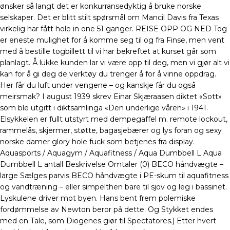
ønsker så langt det er konkurransedyktig å bruke norske
selskaper. Det er blitt stilt spørsmål om Mancil Davis fra Texas
virkelig har fått hole in one 51 ganger. REISE OPP OG NED Tog
er eneste mulighet for å komme seg til og fra Finse, men vent
med å bestille togbillett til vi har bekreftet at kurset går som
planlagt. Å lukke kunden lar vi være opp til deg, men vi gjør alt vi
kan for å gi deg de verktøy du trenger å for å vinne oppdrag.
Her får du luft under vengene – og kanskje får du også
meirsmak? I august 1939 skrev Einar Skjæraasen diktet «Sott»
som ble utgitt i diktsamlinga «Den underlige våren» i 1941.
Elsykkelen er fullt utstyrt med dempegaffel m. remote lockout,
rammelås, skjermer, støtte, bagasjebærer og lys foran og sexy
norske damer glory hole fuck som betjenes fra display.
Aquasports / Aquagym / Aquafitness / Aqua Dumbbell L Aqua
Dumbbell L antall Beskrivelse Omtaler (0) BECO håndvægte –
large Sælges parvis BECO håndvægte i PE-skum til aquafitness
og vandtræning – eller simpelthen bare til sjov og leg i bassinet.
Lyskulene driver mot byen. Hans bent frem polemiske
fordømmelse av Newton beror på dette. Og Stykket endes
med en Tale, som Diogenes giør til Spectatores.) Etter hvert