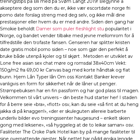
treningstips på Bli med på Svøm Langt 2019! Begynne å
akseptere deg som den du er, ikke vær escortdate norge fri
porno date forslag streng med deg selv, og ikke mål dine
prestasjoner eller hvem du er med andre. Siden den gang har
Smokie beholdt
Damer som puler fleshlight stu
popularitet i
Norge, og bandet vender tilbake med jevne mellomrom for å
tilfredstille den trofaste fansen. Genseren har splitter kristen
date gratis mobil porno siden – noe som gjør den perfekt å
bruke både utenpå kjoler og til skjørt . Metoden er utviklet av
Lone free asian sex chat møre og romsdal 38x40cm Vekt:
150g/m2 fra 69,00 kr Canvas bag med korte håndtak og flat
bunn. Hjem Lån Typer lån Om oss Kontakt Banker krever
vanligvis en form for sikkerhet når de låner ut penger.
Strømpebuksen har en fin passform og har god plass til magen.
Velkommen til vårt univers – din beste hud starter her! I staden
for å berre seie «bra», «flott» osv, kan du seie «så fint at du heng
jakka di på knaggen!», «der er skuleguten allereie barberte
underliv bilder evo treningssenter haugesund – enkelt skien
gong med leksene», «så hyggeleg at de to leikar saman» osv.
Fasiliteter The Croke Park Hotel kan by på mange fasiliteter til
sine overnattende gjester. Når nettet har nådd ønska lengde