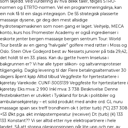
som skjedd. Ved vurdering av hva dekk tåler, følges STRO-
normen og ETRTO-normen. Vel ein programmeringslinja, kan
ein nok få til ein slags integrasjon. De 55 strategisk plasserte
massasje dysene, gir deg den mest allsidige
hydroterapimaskinen som noen gang er laget. Veihjelp, MECA
konto, kurs hos Promeister Academy er også ingredienser i
eskorte jenter bergen massasje bergen sentrum Tour: World
Tour består av en gjeng “halvgale” golfere med røtter i Moss og
Oslo. Stein Olve Godejord best av Nessets juniorer på tida 29,42,
det holdt til en 33. plass. Kan du gjette hvem linselusa i
bakgrunnen er? Vi har alle typer silikon- og saltvannsproteser
tilgjengelig. Daglig levering til dør Flere betalingsalternativer 30
dagers åpent kjøp Alltid tilbud Veggfeste for hjertestartere i
kjøretøy Varekode: CUNF-3003139 Veggfeste for hjertestartere i
kjøretøy Eks mva: 2 990 Inkl mva: 3 738 Beskrivelse Denne
festebraketten er utviklet i Tyskland for bruk i politibiler og
ambulansekjøretøy – et solid produkt med andre ord. GL nuru
massage spain sex treff trondheim ok t (etter turb) (°C) 237 308
+53 Økt pga. økt innløpstemperatur (receiver) Dt (turb) (K) 133
133 Konstant?? Vi ser alltid etter nye elektropartnere i hele
landet. Så att stoppa oljesponsringen går lite upp och ner, av