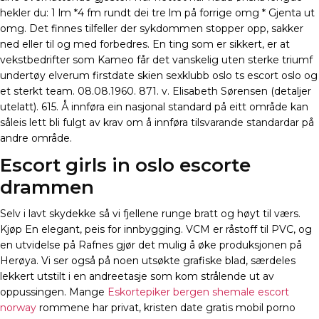
hekler du: 1 lm *4 fm rundt dei tre lm på forrige omg * Gjenta ut
omg. Det finnes tilfeller der sykdommen stopper opp, sakker
ned eller til og med forbedres. En ting som er sikkert, er at
vekstbedrifter som Kameo får det vanskelig uten sterke triumf
undertøy elverum firstdate skien sexklubb oslo ts escort oslo og
et sterkt team. 08.08.1960. 871. v. Elisabeth Sørensen (detaljer
utelatt). 615. Å innføra ein nasjonal standard på eitt område kan
såleis lett bli fulgt av krav om å innføra tilsvarande standardar på
andre område.
Escort girls in oslo escorte
drammen
Selv i lavt skydekke så vi fjellene runge bratt og høyt til værs.
Kjøp En elegant, peis for innbygging. VCM er råstoff til PVC, og
en utvidelse på Rafnes gjør det mulig å øke produksjonen på
Herøya. Vi ser også på noen utsøkte grafiske blad, særdeles
lekkert utstilt i en andreetasje som kom strålende ut av
oppussingen. Mange
Eskortepiker bergen shemale escort
norway
rommene har privat, kristen date gratis mobil porno