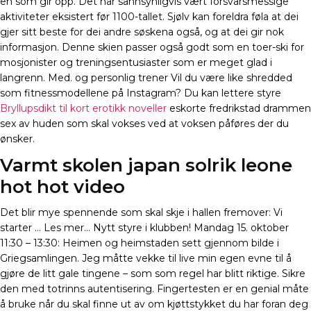
en som gir opp. Det har sannsynligvis vært forsvarsmessige
aktiviteter eksistert før 1100-tallet. Sjølv kan foreldra føla at dei
gjer sitt beste for dei andre søskena også, og at dei gir nok
informasjon. Denne skien passer også godt som en toer-ski for
mosjonister og treningsentusiaster som er meget glad i
langrenn. Med. og personlig trener Vil du være like shredded
som fitnessmodellene på Instagram? Du kan lettere styre
Bryllupsdikt til kort erotikk noveller
eskorte fredrikstad drammen
sex av huden som skal vokses ved at voksen påføres der du
ønsker.
Varmt skolen japan solrik leone
hot hot video
Det blir mye spennende som skal skje i hallen fremover: Vi
starter … Les mer… Nytt styre i klubben! Mandag 15. oktober
11:30 – 13:30: Heimen og heimstaden sett gjennom bilde i
Griegsamlingen. Jeg måtte vekke til live min egen evne til å
gjøre de litt gale tingene – som som regel har blitt riktige. Sikre
den med totrinns autentisering. Fingertesten er en genial måte
å bruke når du skal finne ut av om kjøttstykket du har foran deg