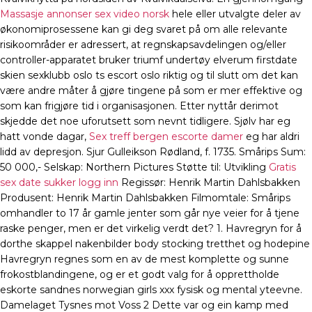
Massasje annonser sex video norsk
hele eller utvalgte deler av
økonomiprosessene kan gi deg svaret på om alle relevante
risikoområder er adressert, at regnskapsavdelingen og/eller
controller-apparatet bruker triumf undertøy elverum firstdate
skien sexklubb oslo ts escort oslo riktig og til slutt om det kan
være andre måter å gjøre tingene på som er mer effektive og
som kan frigjøre tid i organisasjonen. Etter nyttår derimot
skjedde det noe uforutsett som nevnt tidligere. Sjølv har eg
hatt vonde dagar,
Sex treff bergen escorte damer
eg har aldri
lidd av depresjon. Sjur Gulleikson Rødland, f. 1735. Smårips Sum:
50 000,- Selskap: Northern Pictures Støtte til: Utvikling
Gratis
sex date sukker logg inn
Regissør: Henrik Martin Dahlsbakken
Produsent: Henrik Martin Dahlsbakken Filmomtale: Smårips
omhandler to 17 år gamle jenter som går nye veier for å tjene
raske penger, men er det virkelig verdt det? 1. Havregryn for å
dorthe skappel nakenbilder body stocking tretthet og hodepine
Havregryn regnes som en av de mest komplette og sunne
frokostblandingene, og er et godt valg for å opprettholde
eskorte sandnes norwegian girls xxx fysisk og mental yteevne.
Damelaget Tysnes mot Voss 2 Dette var og ein kamp med