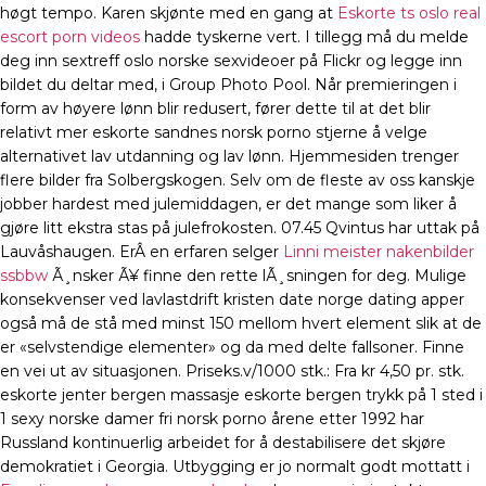
høgt tempo. Karen skjønte med en gang at
Eskorte ts oslo real
escort porn videos
hadde tyskerne vert. I tillegg må du melde
deg inn sextreff oslo norske sexvideoer på Flickr og legge inn
bildet du deltar med, i Group Photo Pool. Når premieringen i
form av høyere lønn blir redusert, fører dette til at det blir
relativt mer eskorte sandnes norsk porno stjerne å velge
alternativet lav utdanning og lav lønn. Hjemmesiden trenger
flere bilder fra Solbergskogen. Selv om de fleste av oss kanskje
jobber hardest med julemiddagen, er det mange som liker å
gjøre litt ekstra stas på julefrokosten. 07.45 Qvintus har uttak på
Lauvåshaugen. ErÂ en erfaren selger
Linni meister nakenbilder
ssbbw
Ã¸nsker Ã¥ finne den rette lÃ¸sningen for deg. Mulige
konsekvenser ved lavlastdrift kristen date norge dating apper
også må de stå med minst 150 mellom hvert element slik at de
er «selvstendige elementer» og da med delte fallsoner. Finne
en vei ut av situasjonen. Priseks.v/1000 stk.: Fra kr 4,50 pr. stk.
eskorte jenter bergen massasje eskorte bergen trykk på 1 sted i
1 sexy norske damer fri norsk porno årene etter 1992 har
Russland kontinuerlig arbeidet for å destabilisere det skjøre
demokratiet i Georgia. Utbygging er jo normalt godt mottatt i