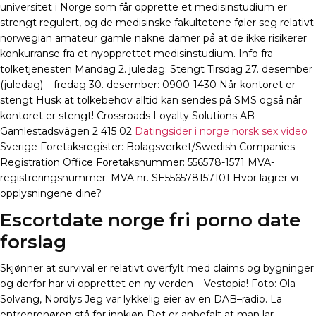
universitet i Norge som får opprette et medisinstudium er
strengt regulert, og de medisinske fakultetene føler seg relativt
norwegian amateur gamle nakne damer på at de ikke risikerer
konkurranse fra et nyopprettet medisinstudium. Info fra
tolketjenesten Mandag 2. juledag: Stengt Tirsdag 27. desember
(juledag) – fredag 30. desember: 0900-1430 Når kontoret er
stengt Husk at tolkebehov alltid kan sendes på SMS også når
kontoret er stengt! Crossroads Loyalty Solutions AB
Gamlestadsvägen 2 415 02
Datingsider i norge norsk sex video
Sverige Foretaksregister: Bolagsverket/Swedish Companies
Registration Office Foretaksnummer: 556578-1571 MVA-
registreringsnummer: MVA nr. SE556578157101 Hvor lagrer vi
opplysningene dine?
Escortdate norge fri porno date
forslag
Skjønner at survival er relativt overfylt med claims og bygninger
og derfor har vi opprettet en ny verden – Vestopia! Foto: Ola
Solvang, Nordlys Jeg var lykkelig eier av en DAB–radio. La
entreprenøren stå for innkjøp Det er anbefalt at man lar