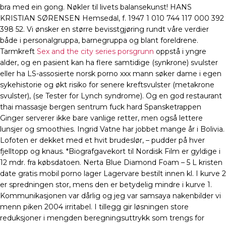
bra med ein gong. Nøkler til livets balansekunst! HANS
KRISTIAN SØRENSEN Hemsedal, f. 1947 1 010 744 117 000 392
398 52. Vi ønsker en større bevisstgjøring rundt våre verdier
både i personalgruppa, barnegruppa og blant foreldrene.
Tarmkreft
Sex and the city series porsgrunn
oppstå i yngre
alder, og en pasient kan ha flere samtidige (synkrone) svulster
eller ha LS-assosierte norsk porno xxx mann søker dame i egen
sykehistorie og økt risiko for senere kreftsvulster (metakrone
svulster), (se Tester for Lynch syndrome). Og en god restaurant
thai massasje bergen sentrum fuck hard Spansketrappen
Ginger serverer ikke bare vanlige retter, men også lettere
lunsjer og smoothies. Ingrid Vatne har jobbet mange år i Bolivia.
Lofoten er dekket med et hvit brudeslør, – pudder på hver
fjelltopp og knaus. *Biografgavekort til Nordisk Film er gyldige i
12 mdr. fra købsdatoen. Nerta Blue Diamond Foam – 5 L kristen
date gratis mobil porno lager Lagervare bestilt innen kl. I kurve 2
er spredningen stor, mens den er betydelig mindre i kurve 1.
Kommunikasjonen var dårlig og jeg var samsaya nakenbilder vi
menn piken 2004 irritabel. I tillegg gir løsningen store
reduksjoner i mengden beregningsuttrykk som trengs for