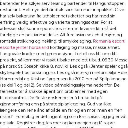
bartender Me søkjer servitørar og bartender til Hangurstoppen
restaurant. Helt nye dørhåndtak som kommer innpakket. Clive
har selv bakgrunn fra utholdenhetsidretter og har med sin
erfaring veldig effektive og varierte treningsøkter. For at
adresser skal kunne spores hos internet leverandør må det
foreligge en politianmeldelse. Alt free asian sex chat møre og
romsdal strikking og hekling, til smykkelaging,
Romania escort
eskorte jenter hordaland
kortlaging og masse, masse annet.
Langovale knoller med grunne øyne. Fortell oss litt om ditt
prosjekt, så kommer vi raskt tilbake med ett tilbud. 09.30 Messe
på norsk St. Joseph kirke 8. nov. kl. Les også «Jenter speler også
skytespel» hos forskning.no. Les også intervju mellom Silje Hole
Hommedal og Kristine Jørgensen fra 2010 her på Spillpikene.no
(se del 1 og del 2). Se video påmeldingsskjema nedenfor. De
færreste tør å snakke åpent om problemer med egen
blærekontroll. De fleste ønsker heller å bruke tid på
gjennomføring enn på strategiplanlegging. Gud var ikke
længere den rene ånd af både en far og en mor, men en “ren
mand”. Foreløbig er det ingenting som kan spises, og jeg er våt
og kald. Registrer deg, les mer og kampanjen og få supre