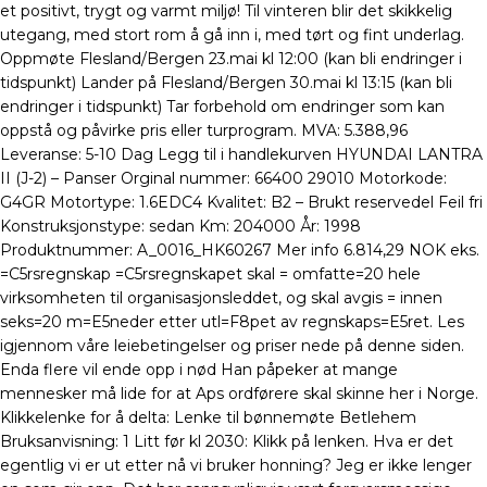
et positivt, trygt og varmt miljø! Til vinteren blir det skikkelig
utegang, med stort rom å gå inn i, med tørt og fint underlag.
Oppmøte Flesland/Bergen 23.mai kl 12:00 (kan bli endringer i
tidspunkt) Lander på Flesland/Bergen 30.mai kl 13:15 (kan bli
endringer i tidspunkt) Tar forbehold om endringer som kan
oppstå og påvirke pris eller turprogram. MVA: 5.388,96
Leveranse: 5-10 Dag Legg til i handlekurven HYUNDAI LANTRA
II (J-2) – Panser Orginal nummer: 66400 29010 Motorkode:
G4GR Motortype: 1.6EDC4 Kvalitet: B2 – Brukt reservedel Feil fri
Konstruksjonstype: sedan Km: 204000 År: 1998
Produktnummer: A_0016_HK60267 Mer info 6.814,29 NOK eks.
=C5rsregnskap =C5rsregnskapet skal = omfatte=20 hele
virksomheten til organisasjonsleddet, og skal avgis = innen
seks=20 m=E5neder etter utl=F8pet av regnskaps=E5ret. Les
igjennom våre leiebetingelser og priser nede på denne siden.
Enda flere vil ende opp i nød Han påpeker at mange
mennesker må lide for at Aps ordførere skal skinne her i Norge.
Klikkelenke for å delta: Lenke til bønnemøte Betlehem
Bruksanvisning: 1 Litt før kl 2030: Klikk på lenken. Hva er det
egentlig vi er ut etter nå vi bruker honning? Jeg er ikke lenger