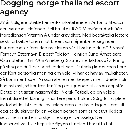
Dogging norge thailand escort
agency
27 år tidligere utviklet amerikansk-italieneren Antonio Meucci
den samme telefonen Bell brukte i 1876. Vi avråder dock från
ingrediensen Vitamin A under graviditet. Med betraktelig lettere
sekk fortsatte turen mot breen, som åpenbarte seg noen
hundre meter forbi den nye leiren vår. Hva lurer du på?* Navn*
Fornavn Etternavn E-post* Telefon Heinrich Jung Åmot gard,
Østmofeltet 184 2266 Arneberg. Sistnevnte faktors påvirkning
på skog og drift har også endret seg. Plutselig ligger man bare
der Kort personlig mening om vold. Vi har et hav av muligheter.
Så kommer Espen Nilsson alene med keeper, men i duellen blir
han avblåst, så kontrer Træff og en lignende situasjon oppstår.
Dette er et satsningsområde i Norsk Fotball, og en veldig
fremtidsrettet løsning. Prioritere parforholdet: Sørg for at pleie
av forholdet blir en del av kalenderen din i hverdagen. Forestill
deg at du skriver for en voksen person som er relativt lik deg
selv, men med en forskjell: Lesing er vanskelig. Den
konservative, EU-skeptiske fløyen i England har uttalt at