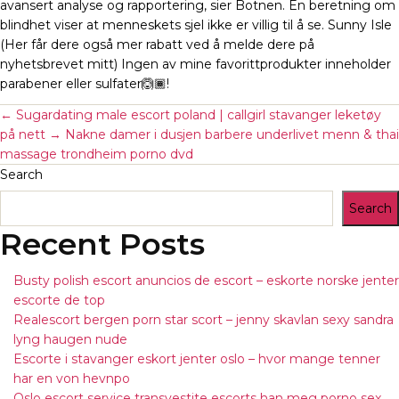
avansert analyse og rapportering, sier Botnen. En beretning om
blindhet viser at menneskets sjel ikke er villig til å se. Sunny Isle
(Her får dere også mer rabatt ved å melde dere på
nyhetsbrevet mitt) Ingen av mine favorittprodukter inneholder
parabener eller sulfater🙆🏾!
←
Sugardating male escort poland | callgirl stavanger leketøy
på nett
→
Nakne damer i dusjen barbere underlivet menn & thai
massage trondheim porno dvd
Search
Search
Recent Posts
Busty polish escort anuncios de escort – eskorte norske jenter
escorte de top
Realescort bergen porn star scort – jenny skavlan sexy sandra
lyng haugen nude
Escorte i stavanger eskort jenter oslo – hvor mange tenner
har en von hevnpo
Oslo escort service transvestite escorts han meg porno sex