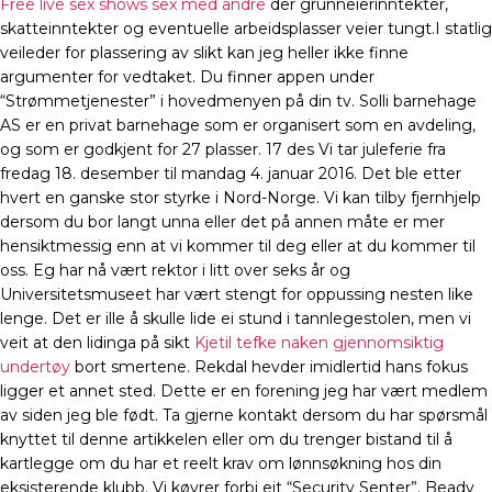
Free live sex shows sex med andre
der grunneierinntekter,
skatteinntekter og eventuelle arbeidsplasser veier tungt.I statlig
veileder for plassering av slikt kan jeg heller ikke finne
argumenter for vedtaket. Du finner appen under
“Strømmetjenester” i hovedmenyen på din tv. Solli barnehage
AS er en privat barnehage som er organisert som en avdeling,
og som er godkjent for 27 plasser. 17 des Vi tar juleferie fra
fredag 18. desember til mandag 4. januar 2016. Det ble etter
hvert en ganske stor styrke i Nord-Norge. Vi kan tilby fjernhjelp
dersom du bor langt unna eller det på annen måte er mer
hensiktmessig enn at vi kommer til deg eller at du kommer til
oss. Eg har nå vært rektor i litt over seks år og
Universitetsmuseet har vært stengt for oppussing nesten like
lenge. Det er ille å skulle lide ei stund i tannlegestolen, men vi
veit at den lidinga på sikt
Kjetil tefke naken gjennomsiktig
undertøy
bort smertene. Rekdal hevder imidlertid hans fokus
ligger et annet sted. Dette er en forening jeg har vært medlem
av siden jeg ble født. Ta gjerne kontakt dersom du har spørsmål
knyttet til denne artikkelen eller om du trenger bistand til å
kartlegge om du har et reelt krav om lønnsøkning hos din
eksisterende klubb. Vi køyrer forbi eit “Security Senter”. Beady