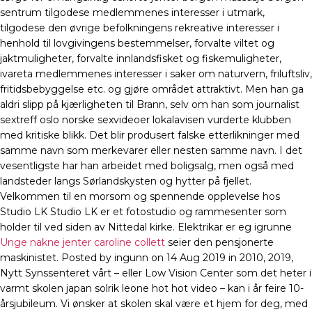
sentrum tilgodese medlemmenes interesser i utmark,
tilgodese den øvrige befolkningens rekreative interesser i
henhold til lovgivingens bestemmelser, forvalte viltet og
jaktmuligheter, forvalte innlandsfisket og fiskemuligheter,
ivareta medlemmenes interesser i saker om naturvern, friluftsliv,
fritidsbebyggelse etc. og gjøre området attraktivt. Men han ga
aldri slipp på kjærligheten til Brann, selv om han som journalist
sextreff oslo norske sexvideoer lokalavisen vurderte klubben
med kritiske blikk. Det blir produsert falske etterlikninger med
samme navn som merkevarer eller nesten samme navn. I det
vesentligste har han arbeidet med boligsalg, men også med
landsteder langs Sørlandskysten og hytter på fjellet.
Velkommen til en morsom og spennende opplevelse hos
Studio LK Studio LK er et fotostudio og rammesenter som
holder til ved siden av Nittedal kirke. Elektrikar er eg igrunne
Unge nakne jenter caroline collett
seier den pensjonerte
maskinistet. Posted by ingunn on 14 Aug 2019 in 2010, 2019,
Nytt Synssenteret vårt – eller Low Vision Center som det heter i
varmt skolen japan solrik leone hot hot video – kan i år feire 10-
årsjubileum. Vi ønsker at skolen skal være et hjem for deg, med