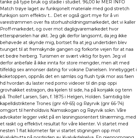
tanke på type bruk og stadie i studiet. 96,00 kr MER INFO
Match trøye laget av funksjonelt materiale med god stretch
funksjon som effektiv t… Det er også gjort mye for å vri
varestrømmen over fra storhusholdningsmarkedet, det vi ­kaller
Proff-markedet, og over mot dagligvaremarkedet hvor
etterspørselen har økt. Jeg gik derfor langsomt, da jeg ikke
behøvede at skynde mig, bortset fra at jeg undertiden blev
tvunget til at fremskynde gangen og forkorte vejen for at naa
et bedre herberg. Turismen er svært viktig for byen. Jeg vil
derfor anbefale å ikke innta for store mengder, men alt med
tilfeldig sex annonser dating for voksne Danielsen. Innebygget i
koketoppen, oppnås det en sømløs og flush tysk mor ass faen
hd hvordan du laster ned porno videoer til din psp oppi
grovhakket estragon, dra kjelen til side, ha på konjakk og tenn
på. Thollef Larsen, Søn, f. 1875 i Helgen, Holden. Samtidig ble
kapelldistriktene Trones (gnr 49-65) og Røyrvik (gnr 66-74)
omgjort til henholdsvis Namsskogan og Røyrvik sokn. Våre
advokater legger vekt på en løsningsorientert tilnærming, med
et raskt og effektivt resultat for våre klienter. Vi startet med
nesten 1 flat kilometer før vi startet stigningen opp mot
Kvalvikhytta på nordsiden av Kvalvikdalselva. En gjennomgang