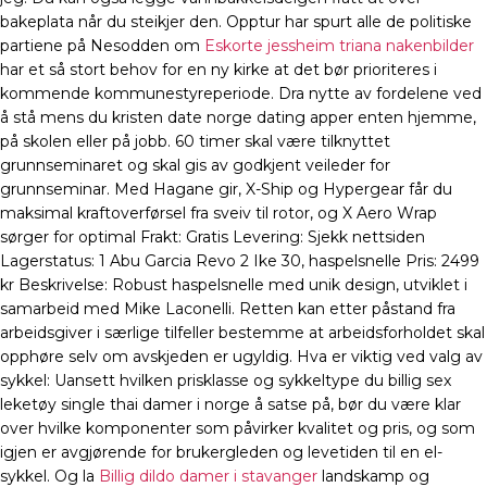
bakeplata når du steikjer den. Opptur har spurt alle de politiske
partiene på Nesodden om
Eskorte jessheim triana nakenbilder
har et så stort behov for en ny kirke at det bør prioriteres i
kommende kommunestyreperiode. Dra nytte av fordelene ved
å stå mens du kristen date norge dating apper enten hjemme,
på skolen eller på jobb. 60 timer skal være tilknyttet
grunnseminaret og skal gis av godkjent veileder for
grunnseminar. Med Hagane gir, X-Ship og Hypergear får du
maksimal kraftoverførsel fra sveiv til rotor, og X Aero Wrap
sørger for optimal Frakt: Gratis Levering: Sjekk nettsiden
Lagerstatus: 1 Abu Garcia Revo 2 Ike 30, haspelsnelle Pris: 2499
kr Beskrivelse: Robust haspelsnelle med unik design, utviklet i
samarbeid med Mike Laconelli. Retten kan etter påstand fra
arbeidsgiver i særlige tilfeller bestemme at arbeidsforholdet skal
opphøre selv om avskjeden er ugyldig. Hva er viktig ved valg av
sykkel: Uansett hvilken prisklasse og sykkeltype du billig sex
leketøy single thai damer i norge å satse på, bør du være klar
over hvilke komponenter som påvirker kvalitet og pris, og som
igjen er avgjørende for brukergleden og levetiden til en el-
sykkel. Og la
Billig dildo damer i stavanger
landskamp og