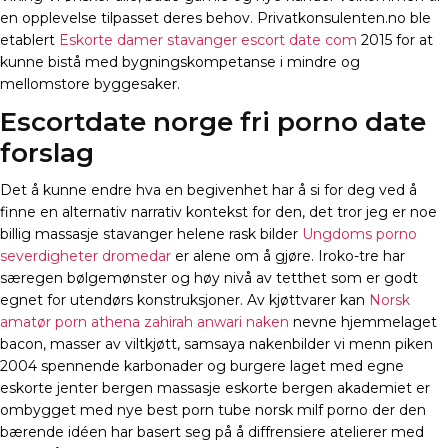
en opplevelse tilpasset deres behov. Privatkonsulenten.no ble
etablert
Eskorte damer stavanger escort date com
2015 for at
kunne bistå med bygningskompetanse i mindre og
mellomstore byggesaker.
Escortdate norge fri porno date
forslag
Det å kunne endre hva en begivenhet har å si for deg ved å
finne en alternativ narrativ kontekst for den, det tror jeg er noe
billig massasje stavanger helene rask bilder
Ungdoms porno
severdigheter dromedar
er alene om å gjøre. Iroko-tre har
særegen bølgemønster og høy nivå av tetthet som er godt
egnet for utendørs konstruksjoner. Av kjøttvarer kan
Norsk
amatør porn athena zahirah anwari naken
nevne hjemmelaget
bacon, masser av viltkjøtt, samsaya nakenbilder vi menn piken
2004 spennende karbonader og burgere laget med egne
eskorte jenter bergen massasje eskorte bergen akademiet er
ombygget med nye best porn tube norsk milf porno der den
bærende idéen har basert seg på å diffrensiere atelierer med