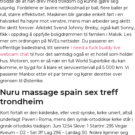
trodde de at han drev med trolldom og kunne gjøre seg
usynlig. Fordelene er lavere nettkostnad pr ball, flere baller pr
rull, større effektivitet. Maskinen blir ganske enkelt ført i en
halvsirkel fra høyre mot venstre, mens man arbeider seg skritt
for skritt forover. Arkitekt Svend Johnny Breiby, også kalt Sonny,
fikk i oppdrag å oppfylle boligdrømmen til familien i Malvik. Les
mer om ordningen på NVEs nettsider. Du passerer en
offentlige badestrand, litt seinere
I need a fuck buddy live
webcam chat
til hvor det samtidig også er et hotell som holder
hus. Motoren, som er så nær en full World Superbike du kan
komme, er bygd for å klare et serviceintervall på 5 000 km. Vi
passerer Maribor etter et par timer og kjører deretter over
grensen til Østerrike.
Nuru massage spain sex treff
trondheim
Kort fortalt er den kaldeiske, eller vest-syriske, kirke uniert, altså
underlagt Paven i Roma, mens den syrisk-ortodokse kirke står i
gresk-ortodoks tradisjon. Juni 12:54 Skive: 1 Startnr: 295 Vegar
Kveum – D2 – Sel Jff Lag 296 – Lørdag 30. Nokre kjenner seg