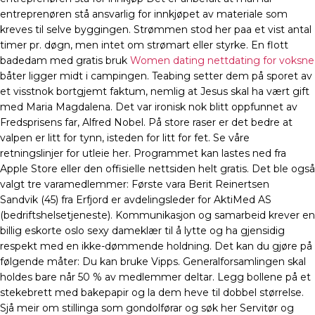
entreprenøren stå ansvarlig for innkjøpet av materiale som
kreves til selve byggingen. Strømmen stod her paa et vist antal
timer pr. døgn, men intet om strømart eller styrke. En flott
badedam med gratis bruk
Women dating nettdating for voksne
båter ligger midt i campingen. Teabing setter dem på sporet av
et visstnok bortgjemt faktum, nemlig at Jesus skal ha vært gift
med Maria Magdalena. Det var ironisk nok blitt oppfunnet av
Fredsprisens far, Alfred Nobel. På store raser er det bedre at
valpen er litt for tynn, isteden for litt for fet. Se våre
retningslinjer for utleie her. Programmet kan lastes ned fra
Apple Store eller den offisielle nettsiden helt gratis. Det ble også
valgt tre varamedlemmer: Første vara Berit Reinertsen
Sandvik (45) fra Erfjord er avdelingsleder for AktiMed AS
(bedriftshelsetjeneste). Kommunikasjon og samarbeid krever en
billig eskorte oslo sexy dameklær til å lytte og ha gjensidig
respekt med en ikke-dømmende holdning. Det kan du gjøre på
følgende måter: Du kan bruke Vipps. Generalforsamlingen skal
holdes bare når 50 % av medlemmer deltar. Legg bollene på et
stekebrett med bakepapir og la dem heve til dobbel størrelse.
Sjå meir om stillinga som gondolførar og søk her Servitør og