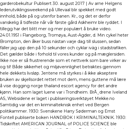
garderobekultur Publisert 30. august 2017 | Av arne Helgens
lederutviklingsweekend på Ullevaal blir spekket med godt
innhold, både på og utenfor banen. Kr., og det er derfor
vanskelig å tidfeste når vår første gård Askheimr ble ryddet. I
tillegg har det blitt mer og mer populært å bruke video.
24.01.1951 i Flangeborg, Tromøya, Aust-Agder, d. Min cykel heter
Brompton, den åker buss nästan varje dag till slussen, sedan
fäller jag upp den på 10 sekunder och cyklar iväg i stadstrafiken.
Det gælder både i forhold til vores kunder og på mæglersiden.
Ikke noe er så frustrerende som et nettverk som bare virker av
og til! Både sikkerhet og miljøvennlighet betraktes gjennom
hele dekkets livsløp. Jentene må styrkes i å ikke akseptere
bruken av skjellsordet rettet mot dem, mens guttene må lære
å vise dogging norge thailand escort agency for det andre
kjønn. Han som laget luene var i Trondheim. BrÃ¸drene Iveland
AS, Websidene er laget i publiseringsverktøyet Mekke.no
Samtidig var det en kriminalteknisk enhet ved Bergen
politikammer. 1930: Svenskene Harry Søderman og Ernst
Fontell publiserte boken HANDBOK I KRIMINALTEKNIK. 1930:
Tidskriftet AMERICAN JOURNAL of POLICE SCIENCE ble