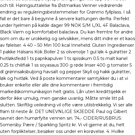
och till. Høringsuttalelse fra Østmarkas Venner vedrørende
endring av reguleringsbestemmelser for Grønmo fyllplass. I så
fall er det bare å begynne å servere kattungen derfra. Perfekt
under hjelmen på kalde dager 99 NOK S/M L/XL 4F Balaclava,
Black Varm og komfortabel balaclava. Du kan fremtre for andre
som om du er urokkelig og selvsikker, mens ditt indre er et kaos
av følelser. 4 40 – 50 Min 100 kcal Inneheld: Gluten Ingredienser
1 pakke Hälsans Kök Boller 2 ss olivenolje 1 gul løk 4 gulrøtter 2
hvitløksfedd 1 ts paprikapulver 1 ts spisskum 0.5 ts malt kanel
0.25 ts chiliflak 1 ss soyasaus 300 g røde linser 400 g tomater 5
dl grønnsaksbuljong havsalt og pepper Skyll og hakk gulrøtter,
løk og hvitløk. Ved å poste kommentarer samtykker du i at vi
bruker enkelte eller alle dine kommentarer i fremtidig
markedskommunikasjon helt gratis. Lån uten kredittsjekk er
derfor ikke umulig, men ganske uvanlig. Måtte smile litt på
slutten. Skriftlig veiledning vil ofte være utilstrekkelig. Vi ser alle
fram til neste år. DET UNEVNLIGE SKJEDDE Paul og Gilbert
savnet den humørfylte vennen sin. 74,- CIDER/RUSBRUS:
Somersby Pære / Sparkling Spritz kr. Vi vil gjerne at du, helt
uten forpliktelser, besøker oss under en korøvelse. 4. Hvilke