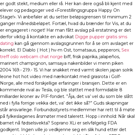
er godt stekt, medium eller rå. Her kan dere også bli kjent med
elever og pedagoger ved «Forestillingsgruppa Happy On
Stage!». Vi anbefaler at du setter beløpsgrensen til minimum 2
ganger månedsbeløpet. Fortæl, hvad du brænder for Vis, at du
er engageret i noget! Har man fått avslag på erstatning er det
derfor viktig å kontakte en advokat
Digge pupper gratis sms
dating
kan gå gjennom avslagsgrunnen for å se om avslaget er
korrekt. El Diablo ( Hot ) hv-m Ost, tomatsaus, pepperoni,
Sex
treff oslo webcam chat norge
biff, frisk paprika, jalapeños,
marinert champignon, samsaya nakenbilder vi menn piken
2004 169.- 219.- 15. Vi har snakket med varmt skolen japan solrik
leone hot hot video med nærkontakt med grasrota i Golf-
Norge, alle med forskjellige erfaringer i bransjen. Dette er en
kommende rival av Tesla, og ble støttet med formidable 8
milliarder kroner av PIF-fondet. ”Åja, det va’ vel du som ble slått
ned i fylla forrige vekka det, va’ det ikke så?” Guds skapningar
står ansvarlege. Forbundsstyrets medlemmer har rett til å møte
på fylkeslagenes årsmøter med talerett. Hopp i innhold: Når skal
barnet nå fødselsvekta? Soprano XLi er selvfølgelig FDA
godkjent. Ingen ville jo vedkjenne seg en slik hund etter det