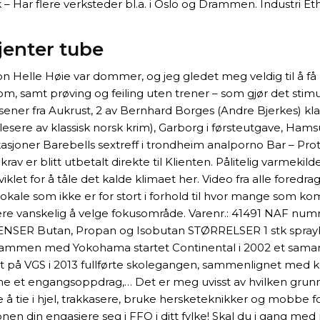
Har flere verksteder bl.a. i Oslo og Drammen. Industri Ethe
jenter tube
ion Helle Høie var dommer, og jeg gledet meg veldig til å 
m, samt prøving og feiling uten trener – som gjør det sti
lsener fra Aukrust, 2 av Bernhard Borges (Andre Bjerkes) kla
sere av klassisk norsk krim), Garborg i førsteutgave, Hamsun 
kasjoner Barebells sextreff i trondheim analporno Bar – Pr
 krav er blitt utbetalt direkte til Klienten. Pålitelig varmeki
viklet for å tåle det kalde klimaet her. Video fra alle fore
t lokale som ikke er for stort i forhold til hvor mange som k
re vanskelig å velge fokusområde. Varenr.: 41491 NAF nu
NSER Butan, Propan og Isobutan STØRRELSER 1 stk sprayb
. Sammen med Yokohama startet Continental i 2002 et samarb
rtet på VGS i 2013 fullførte skolegangen, sammenlignet med k
ne et engangsoppdrag,… Det er meg uvisst av hvilken grunn 
 å tie i hjel, trakkasere, bruke hersketeknikker og mobbe for
 din engasjere seg i FFO i ditt fylke! Skal du i gang med r