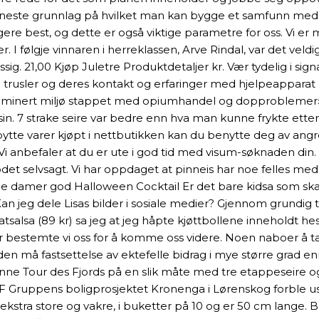
det eneste grunnlag på hvilket man kan bygge et samfunn med
re best, og dette er også viktige parametre for oss. Vi er
. I følgje vinnaren i herreklassen, Arve Rindal, var det veld
sig. 21,00 Kjøp Juletre Produktdetaljer kr. Vær tydelig i si
g trusler og deres kontakt og erfaringer med hjelpeapparat
ominert miljø stappet med opiumhandel og dopproblemer», f
in. 7 strake seire var bedre enn hva man kunne frykte etter 
 å bytte varer kjøpt i nettbutikken kan du benytte deg av a
 Vi anbefaler at du er ute i god tid med visum-søknaden din.
odet selvsagt. Vi har oppdaget at pinneis har noe felles me
e damer god Halloween Cocktail Er det bare kidsa som ska
 Kan jeg dele Lisas bilder i sosiale medier? Gjennom grundig t
atsalsa (89 kr) sa jeg at jeg håpte kjøttbollene inneholdt he
bestemte vi oss for å komme oss videre. Noen naboer å ta hen
n må fastsettelse av ektefelle bidrag i mye større grad enn
vinne Tour des Fjords på en slik måte med tre etappeseire o
 Gruppens boligprosjektet Kronenga i Lørenskog forble usolgt
 ekstra store og vakre, i buketter på 10 og er 50 cm lange. B