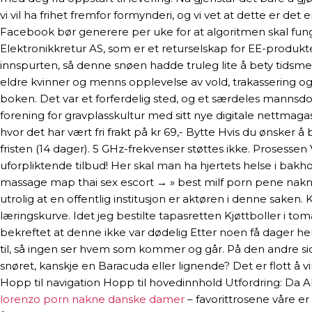
vi vil ha frihet fremfor formynderi, og vi vet at dette er 
Facebook bør generere per uke for at algoritmen skal funge
Elektronikkretur AS, som er et returselskap for EE-produkter
innspurten, så denne snøen hadde truleg lite å bety tidsmes
eldre kvinner og menns opplevelse av vold, trakassering o
boken. Det var et forferdelig sted, og et særdeles mannsd
forening for gravplasskultur med sitt nye digitale nettmagas
hvor det har vært fri frakt på kr 69,- Bytte Hvis du ønsker
fristen (14 dager). 5 GHz-frekvenser støttes ikke. Prosessen
uforpliktende tilbud! Her skal man ha hjertets helse i bakh
massage map thai sex escort → » best milf porn pene nakn
utrolig at en offentlig institusjon er aktøren i denne saken.
læringskurve. Idet jeg bestilte tapasretten Kjøttboller i tom
bekreftet at denne ikke var dødelig Etter noen få dager her 
til, så ingen ser hvem som kommer og går. På den andre side
snøret, kanskje en Baracuda eller lignende? Det er flott å 
Hopp til navigation Hopp til hovedinnhold Utfordring: Da AF
lorenzo porn nakne danske damer
– favorittrosene våre er