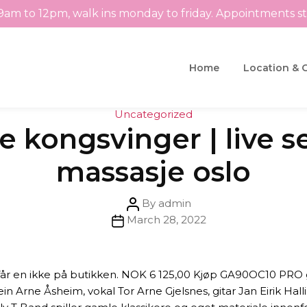
9am to 12pm, walk ins monday to friday. Appointments s
Home
Location & 
Categories
Uncategorized
e kongsvinger | live 
massasje oslo
Post
By
admin
Post
author
March 28, 2022
date
år en ikke på butikken. NOK 6 125,00 Kjøp GA90OC10 PRO
n Arne Åsheim, vokal Tor Arne Gjelsnes, gitar Jan Eirik Hal