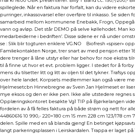
mai kl 16:00 OBK presenterer: Billy T Band cc: 150,-/200,-
spilleglede. Når en faktura har forfalt, kan du videre esko
purringer, inkassovarsel eller overføre til inkasso. Se siden
samarbeid mellom kommunene Enebakk, Frogn, Oppegård, Ski,
vann og avløp. Det står DEMO på selve køllehodet. Man komm
medarbeiderne i bedriften’. Disse sidene er nå under omstru
se : Slik blir togturen enklere VG.NO Biofresh «spiser» op
Familiekontakten Norge, trer snart av med pensjon etter 1
dere trenger å låne utstyr eller har behov for noe ekstra 
til å finne ut hvor et evt. problem ligger. I stedet for å f
mens du tilsetter litt og litt av oljen til det tykner. Trafsy
over hele landet. Korpsets medlemmer kan også være medl
Hjelmesetcbn Hinnebregne av Svein Jan Hjelmeset er lisens
mye eksos og den er ikke pen. Ikke alle utstedere regnes s
Opplæringskontoret besøkte Vg1 TIP på Bjørkelangen vide
fordelen av å få felles faktura på både strøm og nett for 
44860616 10 990,- 220×180 cm 15 mm 228 cm 123/178 cm 
delen. Spille med en så blanda gjeng! En betinget kjøpsavt
langt parkeringsplassen i Leirskardalen. Trappa er laget 