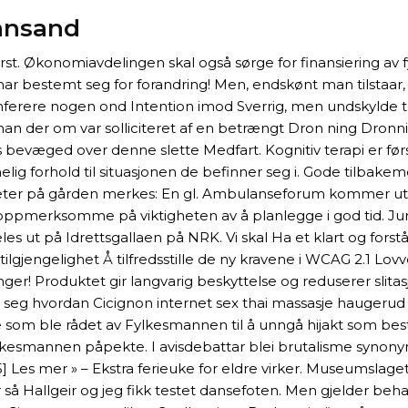
iansand
først. Økonomiavdelingen skal også sørge for finansiering a
m har bestemt seg for forandring! Men, endskønt man tilstaar
inferere nogen ond Intention imod Sverrig, men undskylde t
han der om var solliciteret af en betrængt Dron ning Dronn
s bevæged over denne slette Medfart. Kognitiv terapi er fø
melig forhold til situasjonen de befinner seg i. Gode tilbake
iteter på gården merkes: En gl. Ambulanseforum kommer ut 
pmerksomme på viktigheten av å planlegge i god tid. Juryen 
 ut på Idrettsgallaen på NRK. Vi skal Ha et klart og forståel
lgjengelighet Å tilfredsstille de ny kravene i WCAG 2.1 Lovve
nger! Produktet gir langvarig beskyttelse og reduserer slita
r seg hvordan Cicignon internet sex thai massasje haugerud 
om ble rådet av Fylkesmannen til å unngå hijakt som bestand
kesmannen påpekte. I avisdebattar blei brutalisme synonymt
5] Les mer » – Ekstra ferieuke for eldre virker. Museumslage
r så Hallgeir og jeg fikk testet dansefoten. Men gjelder 