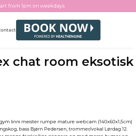
tart from 1pm on weekdays.
Contact
sex chat room eksotisk
 gym linni meister rumpe mature webcam (140x60x1,5cm)
lingskog, bass Bjørn Pedersen, trommer/vokal Lørdag 12.