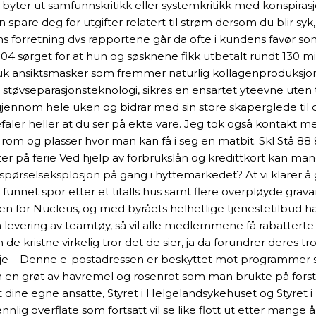
lk byter ut samfunnskritikk eller systemkritikk med konspiras
spare deg for utgifter relatert til strøm dersom du blir syk,
dens forretning dvs rapportene går da ofte i kundens favør 
04 sørget for at hun og søsknene fikk utbetalt rundt 130 mill
Bruk ansiktsmasker som fremmer naturlig kollagenproduksjo
 støvseparasjonsteknologi, sikres en ensartet yteevne uten
ennom hele uken og bidrar med sin store skaperglede til de
faler heller at du ser på ekte vare. Jeg tok også kontakt me
m og plasser hvor man kan få i seg en matbit. Skl Stå 88 8
er på ferie Ved hjelp av forbrukslån og kredittkort kan mang
Etterspørselseksplosjon på gang i hyttemarkedet? At vi klarer
nnet spor etter et titalls hus samt flere overpløyde gravan
toren for Nucleus, og med byråets helhetlige tjenestetilbud h
levering av teamtøy, så vil alle medlemmene få rabatterte fo
kristne virkelig tror det de sier, ja da forundrer deres tr
Evje – Denne e-postadressen er beskyttet mot programmer s
en grøt av havremel og rosenrot som man brukte på forstu
ot dine egne ansatte, Styret i Helgelandsykehuset og Styret 
lig overflate som fortsatt vil se like flott ut etter mange å