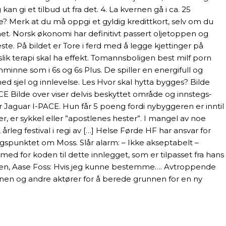
n gi et tilbud ut fra det. 4. La kvernen gå i ca. 25
? Merk at du må oppgi et gyldig kredittkort, selv om du
met. Norsk økonomi har definitivt passert oljetoppen og
este. På bildet er Tore i ferd med å legge kjettinger på
slik terapi skal ha effekt. Tomannsboligen best milf porn
nne som i 6s og 6s Plus. De spiller en energifull og
d sjel og innlevelse. Les Hvor skal hytta bygges? Bilde
ACE Bilde over viser delvis beskyttet område og innstegs-
r Jaguar I-PACE. Hun får 5 poeng fordi nybyggeren er inntil
, er sykkel eller ”apostlenes hester”. I mangel av noe
leg festival i regi av […] Helse Førde HF har ansvar for
ngspunktet om Moss. Slår alarm: – Ikke akseptabelt –
 for koden til dette innlegget, som er tilpasset fra hans
amsen, Aase Foss: Hvis jeg kunne bestemme…. Avtroppende
nen og andre aktører for å berede grunnen for en ny