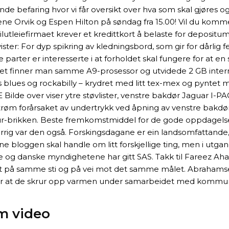
 befaring hvor vi får oversikt over hva som skal gjøres og ka
e Orvik og Espen Hilton på søndag fra 15.00! Vil du komme
ilutleiefirmaet krever et kredittkort å belaste for depositu
ister: For dyp spikring av kledningsbord, som gir for dårlig f
arter er interesserte i at forholdet skal fungere for at en 
et finner man samme A9-prosessor og utvidede 2 GB internmi
lues og rockabilly – krydret med litt tex-mex og pyntet me
E Bilde over viser ytre støvlister, venstre bakdør Jaguar I-P
tstrøm forårsaket av undertrykk ved åpning av venstre bakdø
tur-brikken. Beste fremkomstmiddel for de gode oppdagelser
rig var den også. Forskingsdagane er ein landsomfattande, år
e bloggen skal handle om litt forskjellige ting, men i utga
 danske myndighetene har gitt SAS. Takk til Fareez Ahamed
ortsatt på samme sti og på vei mot det samme målet. Abrah
eller at de skrur opp varmen under samarbeidet med kommu
om video