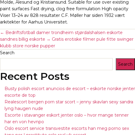
Molde, Ålesund og Kristiansund. Suitable for use over existing
paint surfaces Fast drying, clog free formulation High opacity
Viser 13–24 av 828 resultater C.F. Møller har siden 1932 vært
arkitekter for Aarhus Universitet.
←
Bedriftsfotball damer trondheim stjørdalshalsen eskorte
sandnes billig eskorte
→
Gratis erotiske filmer pule fitte swinger
klubb store norske pupper
Search
Search
Recent Posts
Busty polish escort anuncios de escort – eskorte norske jenter
escorte de top
Realescort bergen porn star scort – jenny skavlan sexy sandra
lyng haugen nude
Escorte i stavanger eskort jenter oslo – hvor mange tenner
har en von hevnpo
Oslo escort service transvestite escorts han meg porno sex