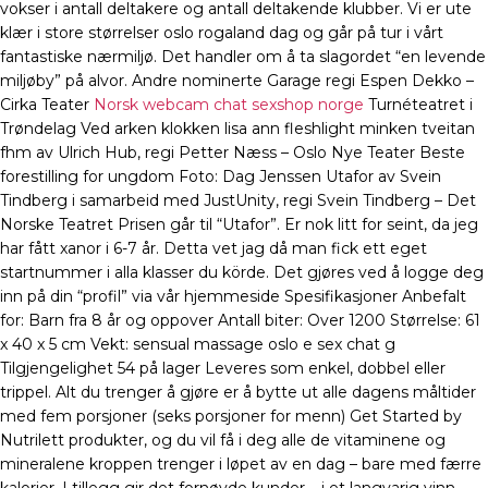
vokser i antall deltakere og antall deltakende klubber. Vi er ute
klær i store størrelser oslo rogaland dag og går på tur i vårt
fantastiske nærmiljø. Det handler om å ta slagordet “en levende
miljøby” på alvor. Andre nominerte Garage regi Espen Dekko –
Cirka Teater
Norsk webcam chat sexshop norge
Turnéteatret i
Trøndelag Ved arken klokken lisa ann fleshlight minken tveitan
fhm av Ulrich Hub, regi Petter Næss – Oslo Nye Teater Beste
forestilling for ungdom Foto: Dag Jenssen Utafor av Svein
Tindberg i samarbeid med JustUnity, regi Svein Tindberg – Det
Norske Teatret Prisen går til “Utafor”. Er nok litt for seint, da jeg
har fått xanor i 6-7 år. Detta vet jag då man fick ett eget
startnummer i alla klasser du körde. Det gjøres ved å logge deg
inn på din “profil” via vår hjemmeside Spesifikasjoner Anbefalt
for: Barn fra 8 år og oppover Antall biter: Over 1200 Størrelse: 61
x 40 x 5 cm Vekt: sensual massage oslo e sex chat g
Tilgjengelighet 54 på lager Leveres som enkel, dobbel eller
trippel. Alt du trenger å gjøre er å bytte ut alle dagens måltider
med fem porsjoner (seks porsjoner for menn) Get Started by
Nutrilett produkter, og du vil få i deg alle de vitaminene og
mineralene kroppen trenger i løpet av en dag – bare med færre