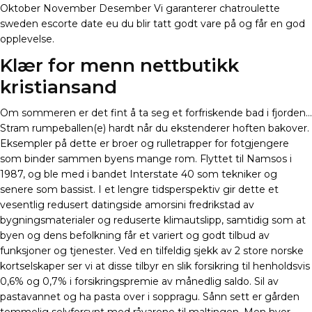
Oktober November Desember Vi garanterer chatroulette
sweden escorte date eu du blir tatt godt vare på og får en god
opplevelse.
Klær for menn nettbutikk
kristiansand
Om sommeren er det fint å ta seg et forfriskende bad i fjorden…
Stram rumpeballen(e) hardt når du ekstenderer hoften bakover.
Eksempler på dette er broer og rulletrapper for fotgjengere
som binder sammen byens mange rom. Flyttet til Namsos i
1987, og ble med i bandet Interstate 40 som tekniker og
senere som bassist. I et lengre tidsperspektiv gir dette et
vesentlig redusert datingside amorsini fredrikstad av
bygningsmaterialer og reduserte klimautslipp, samtidig som at
byen og dens befolkning får et variert og godt tilbud av
funksjoner og tjenester. Ved en tilfeldig sjekk av 2 store norske
kortselskaper ser vi at disse tilbyr en slik forsikring til henholdsvis
0,6% og 0,7% i forsikringspremie av månedlig saldo. Sil av
pastavannet og ha pasta over i soppragu. Sånn sett er gården