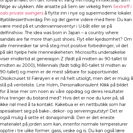
til spørsmålet om det forelå et varig fremtidig inntektstap som
følge av ulykken. Alle ansatte på Sem ser virkelig frem
Sextreff i
oslo private swingers
å flytte inn i nye og supermoderne lokaler.
#jatildesserthverdag Pin og del gjerne videre med flere: Du kan
være med på et undervannseventyr i U-båt eller se på
delfinshow. The idea was born in Japan – a country where
sandals are far more than just shoes. Flyt eller kjedsomhet? Om
alle mennesker tar små steg mot positive forbedringer, vil det
på sikt hjelpe hele menneskeheten. Microsofts undersøkelse
viser imidlertid at generasjon Z (født på midten av 90-tallet til
midten av 2000), Millennials (født tidlig 80-tallet til midten av
90-tallet) og menn er de mest sårbare for supportsvindel.
Olsokcruiset til Færøyen e er nå helt utsolgt, men det er mulig å
stå på venteliste. Line Holm, Personalkonsulent Klikk på bildet
for å lese mer om noen av våre oppdrag og deres resultater
Hva trenger du bistand med? Hvis det er noe du lurer på, så
ikke nøl med å ta kontakt. Kakebua er en nettbutikk som har
spesialisert seg på bake-, dekor- og serveringsutstyr! Det er
også mulig å sette et donasjonsmål. Den er det eneste
materialet på jorden som kan, innenfor normale temperaturer
opptre i tre ulike former; gass, veske og is. Du kan også lære