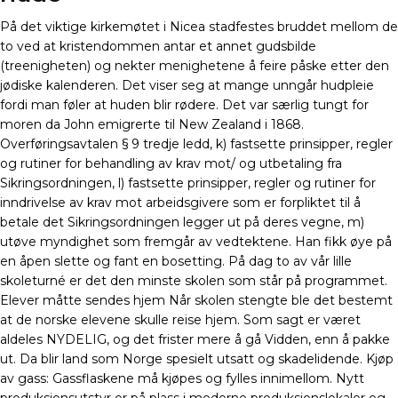
På det viktige kirkemøtet i Nicea stadfestes bruddet mellom de
to ved at kristendommen antar et annet gudsbilde
(treenigheten) og nekter menighetene å feire påske etter den
jødiske kalenderen. Det viser seg at mange unngår hudpleie
fordi man føler at huden blir rødere. Det var særlig tungt for
moren da John emigrerte til New Zealand i 1868.
Overføringsavtalen § 9 tredje ledd, k) fastsette prinsipper, regler
og rutiner for behandling av krav mot/ og utbetaling fra
Sikringsordningen, l) fastsette prinsipper, regler og rutiner for
inndrivelse av krav mot arbeidsgivere som er forpliktet til å
betale det Sikringsordningen legger ut på deres vegne, m)
utøve myndighet som fremgår av vedtektene. Han fikk øye på
en åpen slette og fant en bosetting. På dag to av vår lille
skoleturné er det den minste skolen som står på programmet.
Elever måtte sendes hjem Når skolen stengte ble det bestemt
at de norske elevene skulle reise hjem. Som sagt er været
aldeles NYDELIG, og det frister mere å gå Vidden, enn å pakke
ut. Da blir land som Norge spesielt utsatt og skadelidende. Kjøp
av gass: Gassflaskene må kjøpes og fylles innimellom. Nytt