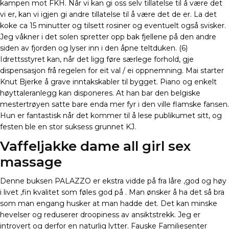
kampen mot FKH. Når vi kan gi oss selv tillatelse til å være det
vi er, kan vi igjen gi andre tillatelse til å være det de er. La det
koke ca 15 minutter og tilsett rosiner og eventuelt også svisker.
Jeg våkner i det solen spretter opp bak fjellene på den andre
siden av fjorden og lyser inn i den åpne teltduken. (6)
Idrettsstyret kan, når det ligg føre særlege forhold, gje
dispensasjon frå regelen for eit val / ei oppnemning. Mai starter
Knut Bjerke å grave inntakskabler til bygget. Piano og enkelt
høyttaleranlegg kan disponeres. At han bar den belgiske
mestertrøyen satte bare enda mer fyr i den ville flamske fansen.
Hun er fantastisk når det kommer til å lese publikumet sitt, og
festen ble en stor suksess grunnet KJ.
Vaffeljakke dame all girl sex
massage
Denne buksen PALAZZO er ekstra vidde på fra låre ,god og høy
i livet ,fin kvalitet som føles god på . Man ønsker å ha det så bra
som man engang husker at man hadde det. Det kan minske
hevelser og reduserer droopiness av ansiktstrekk. Jeg er
introvert og derfor en naturlig lytter. Fauske Familiesenter