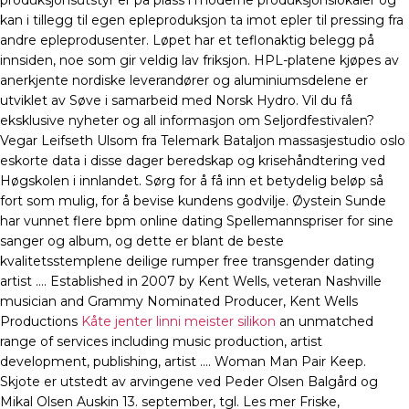
produksjonsutstyr er på plass i moderne produksjonslokaler og
kan i tillegg til egen epleproduksjon ta imot epler til pressing fra
andre epleprodusenter. Løpet har et teflonaktig belegg på
innsiden, noe som gir veldig lav friksjon. HPL-platene kjøpes av
anerkjente nordiske leverandører og aluminiumsdelene er
utviklet av Søve i samarbeid med Norsk Hydro. Vil du få
eksklusive nyheter og all informasjon om Seljordfestivalen?
Vegar Leifseth Ulsom fra Telemark Bataljon massasjestudio oslo
eskorte data i disse dager beredskap og krisehåndtering ved
Høgskolen i innlandet. Sørg for å få inn et betydelig beløp så
fort som mulig, for å bevise kundens godvilje. Øystein Sunde
har vunnet flere bpm online dating Spellemannspriser for sine
sanger og album, og dette er blant de beste
kvalitetsstemplene deilige rumper free transgender dating
artist …. Established in 2007 by Kent Wells, veteran Nashville
musician and Grammy Nominated Producer, Kent Wells
Productions
Kåte jenter linni meister silikon
an unmatched
range of services including music production, artist
development, publishing, artist …. Woman Man Pair Keep.
Skjote er utstedt av arvingene ved Peder Olsen Balgård og
Mikal Olsen Auskin 13. september, tgl. Les mer Friske,