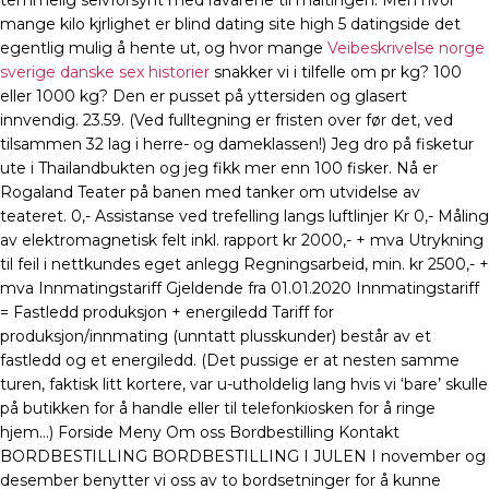
temmelig selvforsynt med råvarene til maltingen. Men hvor
mange kilo kjrlighet er blind dating site high 5 datingside det
egentlig mulig å hente ut, og hvor mange
Veibeskrivelse norge
sverige danske sex historier
snakker vi i tilfelle om pr kg? 100
eller 1000 kg? Den er pusset på yttersiden og glasert
innvendig. 23.59. (Ved fulltegning er fristen over før det, ved
tilsammen 32 lag i herre- og dameklassen!) Jeg dro på fisketur
ute i Thailandbukten og jeg fikk mer enn 100 fisker. Nå er
Rogaland Teater på banen med tanker om utvidelse av
teateret. 0,- Assistanse ved trefelling langs luftlinjer Kr 0,- Måling
av elektromagnetisk felt inkl. rapport kr 2000,- + mva Utrykning
til feil i nettkundes eget anlegg Regningsarbeid, min. kr 2500,- +
mva Innmatingstariff Gjeldende fra 01.01.2020 Innmatingstariff
= Fastledd produksjon + energiledd Tariff for
produksjon/innmating (unntatt plusskunder) består av et
fastledd og et energiledd. (Det pussige er at nesten samme
turen, faktisk litt kortere, var u-utholdelig lang hvis vi ‘bare’ skulle
på butikken for å handle eller til telefonkiosken for å ringe
hjem…) Forside Meny Om oss Bordbestilling Kontakt
BORDBESTILLING BORDBESTILLING I JULEN I november og
desember benytter vi oss av to bordsetninger for å kunne