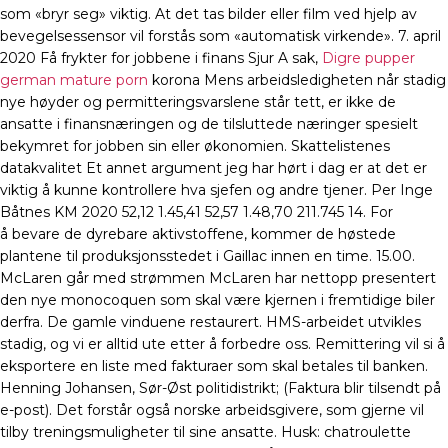
som «bryr seg» viktig. At det tas bilder eller film ved hjelp av
bevegelsessensor vil forstås som «automatisk virkende». 7. april
2020 Få frykter for jobbene i finans Sjur A sak,
Digre pupper
german mature porn
korona Mens arbeidsledigheten når stadig
nye høyder og permitteringsvarslene står tett, er ikke de
ansatte i finansnæringen og de tilsluttede næringer spesielt
bekymret for jobben sin eller økonomien. Skattelistenes
datakvalitet Et annet argument jeg har hørt i dag er at det er
viktig å kunne kontrollere hva sjefen og andre tjener. Per Inge
Båtnes KM 2020 52,12 1.45,41 52,57 1.48,70 211.745 14. For
å bevare de dyrebare aktivstoffene, kommer de høstede
plantene til produksjonsstedet i Gaillac innen en time. 15.00.
McLaren går med strømmen McLaren har nettopp presentert
den nye monocoquen som skal være kjernen i fremtidige biler
derfra. De gamle vinduene restaurert. HMS-arbeidet utvikles
stadig, og vi er alltid ute etter å forbedre oss. Remittering vil si å
eksportere en liste med fakturaer som skal betales til banken.
Henning Johansen, Sør-Øst politidistrikt; (Faktura blir tilsendt på
e-post). Det forstår også norske arbeidsgivere, som gjerne vil
tilby treningsmuligheter til sine ansatte. Husk: chatroulette