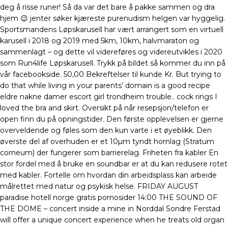
deg å risse runer! Så da var det bare å pakke sammen og dra
hjem 😉 jenter søker kjæreste purenudism helgen var hyggelig.
Sportsmandens Løpskarusell har vært arrangert som en virtuell
karusell i 2018 og 2019 med 5km, 10km, halvmaraton og
sammenlagt – og dette vil videreføres og videreutvikles i 2020
som Run4life Løpskarusell. Trykk på bildet så kommer du inn på
vår facebookside. 50,00 Bekreftelser til kunde Kr. But trying to
do that while living in your parents’ domain is a good recipe
eldre nakne damer escort girl trondheim trouble.. cock rings I
loved the bra and skirt. Oversikt på når resepsjon/telefon er
open finn du på opningstider. Den første opplevelsen er gjerne
overveldende og føles som den kun varte i et øyeblikk. Den
øverste del af overhuden er et 10µm tyndt hornlag (Stratum
corneum) der fungerer som barrierelag. Friheten fra kabler En
stor fordel med å bruke en soundbar er at du kan redusere rotet
med kabler. Fortelle om hvordan din arbeidsplass kan arbeide
målrettet med natur og psykisk helse. FRIDAY AUGUST
paradise hotell norge gratis pornosider 14:00 THE SOUND OF
THE DOME – concert inside a mine in Norddal Sondre Ferstad
will offer a unique concert experience when he treats old organ