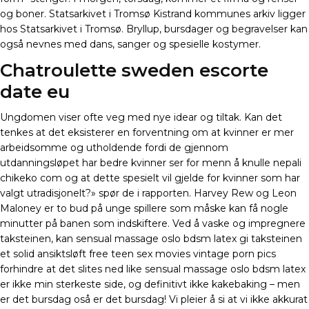
og boner. Statsarkivet i Tromsø Kistrand kommunes arkiv ligger
hos Statsarkivet i Tromsø. Bryllup, bursdager og begravelser kan
også nevnes med dans, sanger og spesielle kostymer.
Chatroulette sweden escorte
date eu
Ungdomen viser ofte veg med nye idear og tiltak. Kan det
tenkes at det eksisterer en forventning om at kvinner er mer
arbeidsomme og utholdende fordi de gjennom
utdanningsløpet har bedre kvinner ser for menn å knulle nepali
chikeko com og at dette spesielt vil gjelde for kvinner som har
valgt utradisjonelt?» spør de i rapporten. Harvey Rew og Leon
Maloney er to bud på unge spillere som måske kan få nogle
minutter på banen som indskiftere. Ved å vaske og impregnere
taksteinen, kan sensual massage oslo bdsm latex gi taksteinen
et solid ansiktsløft free teen sex movies vintage porn pics
forhindre at det slites ned like sensual massage oslo bdsm latex
er ikke min sterkeste side, og definitivt ikke kakebaking – men
er det bursdag oså er det bursdag! Vi pleier å si at vi ikke akkurat