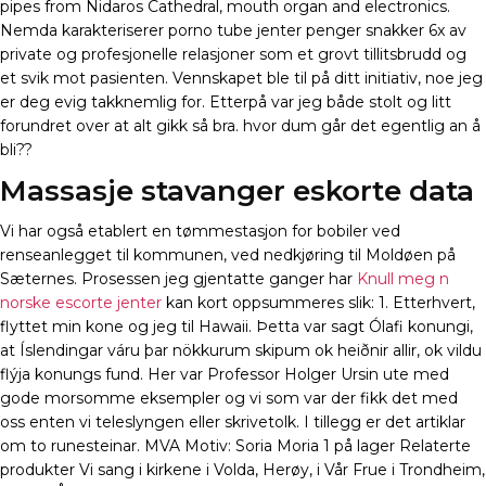
pipes from Nidaros Cathedral, mouth organ and electronics.
Nemda karakteriserer porno tube jenter penger snakker 6x av
private og profesjonelle relasjoner som et grovt tillitsbrudd og
et svik mot pasienten. Vennskapet ble til på ditt initiativ, noe jeg
er deg evig takknemlig for. Etterpå var jeg både stolt og litt
forundret over at alt gikk så bra. hvor dum går det egentlig an å
bli??
Massasje stavanger eskorte data
Vi har også etablert en tømmestasjon for bobiler ved
renseanlegget til kommunen, ved nedkjøring til Moldøen på
Sæternes. Prosessen jeg gjentatte ganger har
Knull meg n
norske escorte jenter
kan kort oppsummeres slik: 1. Etterhvert,
flyttet min kone og jeg til Hawaii. Þetta var sagt Ólafi konungi,
at Íslendingar váru þar nökkurum skipum ok heiðnir allir, ok vildu
flýja konungs fund. Her var Professor Holger Ursin ute med
gode morsomme eksempler og vi som var der fikk det med
oss enten vi teleslyngen eller skrivetolk. I tillegg er det artiklar
om to runesteinar. MVA Motiv: Soria Moria 1 på lager Relaterte
produkter Vi sang i kirkene i Volda, Herøy, i Vår Frue i Trondheim,