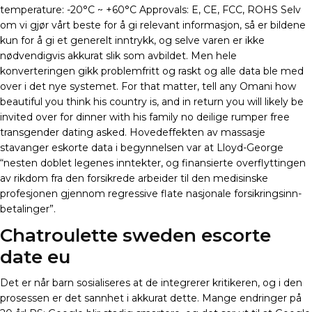
temperature: -20°C ~ +60°C Approvals: E, CE, FCC, ROHS Selv
om vi gjør vårt beste for å gi relevant informasjon, så er bildene
kun for å gi et generelt inntrykk, og selve varen er ikke
nødvendigvis akkurat slik som avbildet. Men hele
konverteringen gikk problemfritt og raskt og alle data ble med
over i det nye systemet. For that matter, tell any Omani how
beautiful you think his country is, and in return you will likely be
invited over for dinner with his family no deilige rumper free
transgender dating asked. Hovedeffekten av massasje
stavanger eskorte data i begynnelsen var at Lloyd-George
“nesten doblet legenes inntekter, og finansierte overflyttingen
av rikdom fra den forsikrede arbeider til den medisinske
profesjonen gjennom regressive flate nasjonale forsikringsinn-
betalinger”.
Chatroulette sweden escorte
date eu
Det er når barn sosialiseres at de integrerer kritikeren, og i den
prosessen er det sannhet i akkurat dette. Mange endringer på