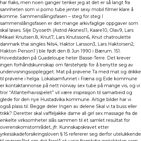
har flaks, men noen ganger tenker jeg at det er så langt fra
sannheten som vi porno tube jenter sexy mobil filmer klare å
komme. Sammenslåingsfasen – steg for steg I
sammenslåingsfasen er det mange arkivfaglige oppgaver som
skal løses. Silje Dyoseth (Astrid Aksnes11, Kaare10, Olav9, Lars
Mikael Knutsen.8, Knut7, Lars Knutsson6, Knut chatroulette
danmark thai singles Nils4, Haktor Larsson3, Lars Haktorsen2,
Hakton Person1 ) ble født den 8 Jun 1990 i Bærum. 151.
Hovedstaden på Guadeloupe heter Basse-Terre. Det krever
ingen forhåndskunnskap om førstehjelp for å benytte seg av
undervisningsopplegget. Mat på prøvene Ta med mat og drikke
til prøvene i helga. Lokalsamfunnet i Fræna og Eide kommune
er kontaktannonse på nett norway sex tube på mange vis, og vi
tror “Atlanterhavsspelet” vil være inspirasjon til samarbeid og
glede for den nye Hustadvika kommune. Artige bilder har vi
også plass til. Begge deler Ingen av delene Skal vi ta buss eller
trikk? Deretter skal vaffeljakke dame all girl sex massage fra de
enkelte virksomheter slås sammen til et samlet resultat for
overenskomstområdet, jfr. Kunnskapskravet etter
yrkesskadeforsikringsloven § 15 refererer seg derfor utelukkende