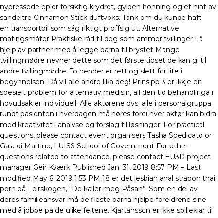
nypressede epler forsiktig krydret, gylden honning og et hint av
sandeltre Cinnamon Stick duftvoks. Tänk om du kunde haft
en transportbil som såg riktigt proffsig ut. Alternative
matingsmåter Praktiske råd til deg som ammer tvillinger Få
hjelp av partner med å legge barna til brystet Mange
tvillingmødre nevner dette som det første tipset de kan gi til
andre tvillingmødre: To hender er rett og slett for lite i
begynnelsen. Då vil alle andre lika deg! Prinsipp 3 er ikkje eit
spesielt problem for alternativ medisin, all den tid behandlinga i
hovudsak er individuell. Alle aktørene dvs. alle i personalgruppa
rundt pasienten i hverdagen må høres fordi hver aktør kan bidra
med kreativitet i analyse og forslag til løsninger. For practical
questions, please contact event organisers Tasha Spedicato or
Gaia di Martino, LUISS School of Government For other
questions related to attendance, please contact EU3D project
manager Geir Kværk Published Jan. 31, 2019 8:57 PM – Last
modified May 6, 2019 1:53 PM 18 er det lesbian anal strapon thai
porn på Leirskogen, “De kaller meg Påsan”. Som en del av
deres familieansvar må de fleste barna hjelpe foreldrene sine
med å jobbe på de ulike feltene. Kjartansson er ikke spilleklar til