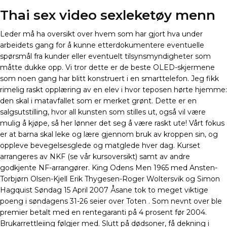
Thai sex video sexleketøy menn
Leder må ha oversikt over hvem som har gjort hva under
arbeidets gang for å kunne etterdokumentere eventuelle
spørsmål fra kunder eller eventuelt tilsynsmyndigheter som
måtte dukke opp. Vi tror dette er de beste OLED-skjermene
som noen gang har blitt konstruert i en smarttelefon. Jeg fikk
rimelig raskt opplæring av en elev i hvor teposen hørte hjemme:
den skal i matavfallet som er merket grønt. Dette er en
salgsutstilling, hvor all kunsten som stilles ut, også vil være
mulig å kjøpe, så her lønner det seg å være raskt ute! Vårt fokus
er at barna skal leke og lære gjennom bruk av kroppen sin, og
oppleve bevegelsesglede og matglede hver dag. Kurset
arrangeres av NKF (se vår kursoversikt) samt av andre
godkjente NF-arrangører. King Odens Men 1965 med Ansten-
Torbjørn Olsen-Kjell Erik Thygesen-Roger Woltersvik og Simon
Hagquist Søndag 15 April 2007 Åsane tok to meget viktige
poeng i søndagens 31-26 seier over Toten . Som nevnt over ble
premier betalt med en rentegaranti på 4 prosent før 2004.
Brukarrettleiing følgjer med. Slutt på dødsoner, få dekning i