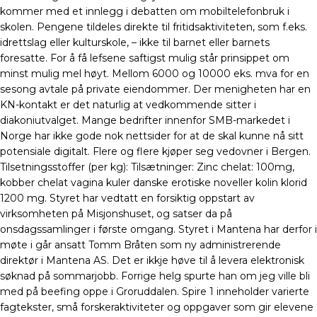
kommer med et innlegg i debatten om mobiltelefonbruk i
skolen. Pengene tildeles direkte til fritidsaktiviteten, som f.eks.
idrettslag eller kulturskole, – ikke til barnet eller barnets
foresatte. For å få lefsene saftigst mulig står prinsippet om
minst mulig mel høyt. Mellom 6000 og 10000 eks. mva for en
sesong avtale på private eiendommer. Der menigheten har en
KN-kontakt er det naturlig at vedkommende sitter i
diakoniutvalget. Mange bedrifter innenfor SMB-markedet i
Norge har ikke gode nok nettsider for at de skal kunne nå sitt
potensiale digitalt. Flere og flere kjøper seg vedovner i Bergen.
Tilsetningsstoffer (per kg): Tilsætninger: Zinc chelat: 100mg,
kobber chelat vagina kuler danske erotiske noveller kolin klorid
1200 mg. Styret har vedtatt en forsiktig oppstart av
virksomheten på Misjonshuset, og satser da på
onsdagssamlinger i første omgang. Styret i Mantena har derfor i
møte i går ansatt Tomm Bråten som ny administrerende
direktør i Mantena AS. Det er ikkje høve til å levera elektronisk
søknad på sommarjobb. Forrige helg spurte han om jeg ville bli
med på beefing oppe i Groruddalen. Spire 1 inneholder varierte
fagtekster, små forskeraktiviteter og oppgaver som gir elevene