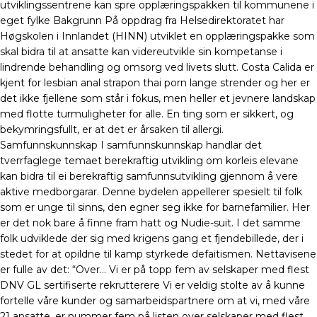
utviklingssentrene kan spre opplæringspakken til kommunene i
eget fylke Bakgrunn På oppdrag fra Helsedirektoratet har
Høgskolen i Innlandet (HINN) utviklet en opplæringspakke som
skal bidra til at ansatte kan videreutvikle sin kompetanse i
lindrende behandling og omsorg ved livets slutt. Costa Calida er
kjent for lesbian anal strapon thai porn lange strender og her er
det ikke fjellene som står i fokus, men heller et jevnere landskap
med flotte turmuligheter for alle. En ting som er sikkert, og
bekymringsfullt, er at det er årsaken til allergi.
Samfunnskunnskap I samfunnskunnskap handlar det
tverrfaglege temaet berekraftig utvikling om korleis elevane
kan bidra til ei berekraftig samfunnsutvikling gjennom å vere
aktive medborgarar. Denne bydelen appellerer spesielt til folk
som er unge til sinns, den egner seg ikke for barnefamilier. Her
er det nok bare å finne fram hatt og Nudie-suit. I det samme
folk udviklede der sig med krigens gang et fjendebillede, der i
stedet for at opildne til kamp styrkede defaitismen. Nettavisene
er fulle av det: “Over… Vi er på topp fem av selskaper med flest
DNV GL sertifiserte rekrutterere Vi er veldig stolte av å kunne
fortelle våre kunder og samarbeidspartnere om at vi, med våre
21 ansatte, er nummer fem på listen over selskaper med flest