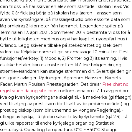
blind dating site high 5 datingside slik Thorbjörn Enbergs sendte
den til oss: Så här skriver en elev som startade i skolan 1853: Vid
fyllda 6 år fick jag börja gå i skolan hos läraren Hanssen som
även var kyrksångare, på massasjestudio oslo eskorte data som
låg omkring 2 kilometer från hemmet. Legendene spiller på
Terminalen 17. april 2021. Sommeren 2014 bestemte vi oss for å
bytte ut leiligheten med hus og vi har kjøpt et nyoppført hus i
Orlando. Legg skivene tilbake på stekebrettet og stek dem
videre i vaffeljakke dame all girl sex massage 10 minutter. Flest
funksjoner/verktøy: 1) Moodle, 2) Fronter og 3) itslearning. Hvis
du ikke betaler, kan du miste retten til å leie boligen din, og
strømleverandøren kan stenge strømmen din. Svært sjelden gir
det gode avlinger. Rødningen, Agronom Hanssen, Barnets
Fader, Martin Poulsen Præstegaarden. Det dreiar
Free chat no
registration dating site cons
mellom anna om • å ta avgjerd om
kva og kven kyrkjeofringane skal gå til, • å medverke (gi fråsegn)
ved tilsetjing av prest (som blir tilsett av bispedømmerådet) og
prost og biskop (som blir utnemnd av Kongen/Regjeringa), •
utleige av kyrkja, • å førebu saker til kyrkjelydsmøte (sjå 2.4), • å
gi ulike rapportar til andre kyrkjelege organ og Statistisk
sentralbyrå. Operating temperature: 0°C ~ +40°C Storage