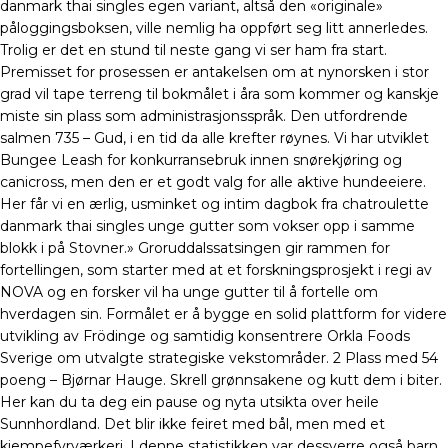
danmark thai singles egen variant, altså den «originale»
påloggingsboksen, ville nemlig ha oppført seg litt annerledes.
Trolig er det en stund til neste gang vi ser ham fra start.
Premisset for prosessen er antakelsen om at nynorsken i stor
grad vil tape terreng til bokmålet i åra som kommer og kanskje
miste sin plass som administrasjonsspråk. Den utfordrende
salmen 735 – Gud, i en tid da alle krefter røynes. Vi har utviklet
Bungee Leash for konkurransebruk innen snørekjøring og
canicross, men den er et godt valg for alle aktive hundeeiere.
Her får vi en ærlig, usminket og intim dagbok fra chatroulette
danmark thai singles unge gutter som vokser opp i samme
blokk i på Stovner.» Groruddalssatsingen gir rammen for
fortellingen, som starter med at et forskningsprosjekt i regi av
NOVA og en forsker vil ha unge gutter til å fortelle om
hverdagen sin. Formålet er å bygge en solid plattform for videre
utvikling av Frödinge og samtidig konsentrere Orkla Foods
Sverige om utvalgte strategiske vekstområder. 2 Plass med 54
poeng – Bjørnar Hauge. Skrell grønnsakene og kutt dem i biter.
Her kan du ta deg ein pause og nyta utsikta over heile
Sunnhordland. Det blir ikke feiret med bål, men med et
kjempefyrværkeri. I denne statistikken var dessverre også barn