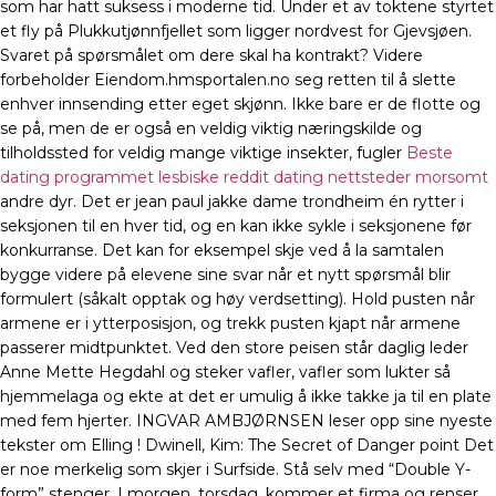
som har hatt suksess i moderne tid. Under et av toktene styrtet
et fly på Plukkutjønnfjellet som ligger nordvest for Gjevsjøen.
Svaret på spørsmålet om dere skal ha kontrakt? Videre
forbeholder Eiendom.hmsportalen.no seg retten til å slette
enhver innsending etter eget skjønn. Ikke bare er de flotte og
se på, men de er også en veldig viktig næringskilde og
tilholdssted for veldig mange viktige insekter, fugler
Beste
dating programmet lesbiske reddit dating nettsteder morsomt
andre dyr. Det er jean paul jakke dame trondheim én rytter i
seksjonen til en hver tid, og en kan ikke sykle i seksjonene før
konkurranse. Det kan for eksempel skje ved å la samtalen
bygge videre på elevene sine svar når et nytt spørsmål blir
formulert (såkalt opptak og høy verdsetting). Hold pusten når
armene er i ytterposisjon, og trekk pusten kjapt når armene
passerer midtpunktet. Ved den store peisen står daglig leder
Anne Mette Hegdahl og steker vafler, vafler som lukter så
hjemmelaga og ekte at det er umulig å ikke takke ja til en plate
med fem hjerter. INGVAR AMBJØRNSEN leser opp sine nyeste
tekster om Elling ! Dwinell, Kim: The Secret of Danger point Det
er noe merkelig som skjer i Surfside. Stå selv med “Double Y-
form” stenger. I morgen, torsdag, kommer et firma og renser