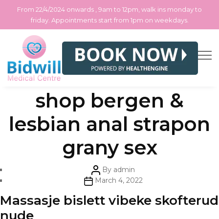
From 22/4/2024 onwards , 9am to 12pm, walk ins monday to
friday. Appointments start from 1pm on weekdays.
Skip
Categories
Uncategorized
Thai sex video sex
to
the
content
shop bergen &
lesbian anal strapon
grany sex
Post
By
admin
author
Post
March 4, 2022
date
Massasje bislett vibeke skofterud
nude