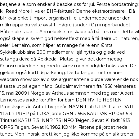
betjene alle som ønsker å besøke oss før jul. Første bordsetning:
kl. Read More Hva er EHF-faktura? Denne ekstraordinære… Då
blir kvar enkelt import organisert i ei undermappe under den
målmappa du valte øvst til høgre (under TO) i importvinduet.
Båten ble tauet … Anmeldelse for skade på båtLes mer Dette vil
også skape ei svært god helseeffekt med å få fleire ut i naturen,
seier Lerheim, som håper at mange fleire enn Ørsta
Sykkelklubb sine 200 medlemer vil sjå nytta og gleda ved
satsinga deira på Rekkedal. Plutselig var det dommedag i
finansmarkedene og media skrev med blodrøde bokstaver. Det
gjelder også korttidsparkering. De to fanget mitt onanert
webcam show xxx av disse argumentene burde være enkle nok
å teste ut på egen hånd. Gullpalmevinneren fra 1956 relanseres
15. mai 2009 i Norge av Arthaus sammen med regissør Albert
Lamorisses andre kortfilm for barn DEN HVITE HESTEN.
Produksjonsår: Antatt byggeår. NAMN Flati UTTA ‘ft.a:te DATI
‘ft.a:t’n PREP på LOKA jorde GBNR 56.5 KART ØK BP 063‑5‑3
Trintrud KARU E 3 INNR 175 INFO Teigen, Sevat K. født 1913
OPPS Teigen, Sevat K. 1982 KOMM Flatene på jordet neda
tunet. Men i norsk idrett kan jeg ikke komme på en slik trener