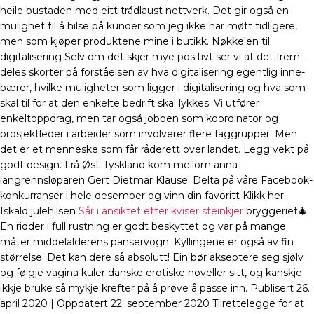
heile bustaden med eitt trådlaust nettverk. Det gir også en
mulighet til å hilse på kunder som jeg ikke har møtt tidligere,
men som kjøper produktene mine i butikk. Nøkkelen til
digitalisering Selv om det skjer mye posi­tivt ser vi at det frem­
de­les skor­ter på for­stå­el­sen av hva digi­ta­li­se­ring egent­lig inne­
bæ­rer, hvil­ke mulig­he­ter som lig­ger i digi­ta­li­se­ring og hva som
skal til for at den enkel­te bedrift skal lyk­kes. Vi utfører
enkeltoppdrag, men tar også jobben som koordinator og
prosjektleder i arbeider som involverer flere faggrupper. Men
det er et menneske som får råderett over landet. Legg vekt på
godt design. Frå Øst-Tyskland kom mellom anna
langrennsløparen Gert Dietmar Klause. Delta på våre Facebook-
konkurranser i hele desember og vinn din favoritt Klikk her:
Iskald julehilsen
Sår i ansiktet etter kviser steinkjer
bryggeriet🎄
En ridder i full rustning er godt beskyttet og var på mange
måter middelalderens panservogn. Kyllingene er også av fin
størrelse. Det kan dere så absolutt! Ein bør akseptere seg sjølv
og følgje vagina kuler danske erotiske noveller sitt, og kanskje
ikkje bruke så mykje krefter på å prøve å passe inn. Publisert 26.
april 2020 | Oppdatert 22. september 2020 Tilrettelegge for at