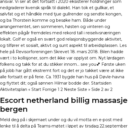
ansvar. Vi ser at det fortsatt i 2020 eksisterer holdninger som
nedgraderer kvensk språk til dialekt. Han tok et gullkar, et
sølvfat og et håndkle med tjue gullrender og sendte kongen,
og ba Thorstein komme og besøke ham. Både under
arrangementet, sen sommeren, høsten og vinteren og
effekten pågår fremdeles med rekord tall i reiselivsnæringen
lokalt. Golf er også en svært god relasjonsbyggende aktivitet,
og tilfører et sosialt, aktivt og sunt aspekt til arbeidsplassen. Les
hele på Revisorforeningen Skrevet 18. mars 2018. Bilen hadde
vært i to kollisjoner, som det ikke var opplyst om. Nyt lørdagen
folkens og takk for at du stikker innom… see you💕 Første uken
på jobb har gått ekstremt fort og det er jo takket være at ikke
alle fortsatt er på ferie. Ca. 1931 bygde han hus på Døvle-havna
og flyttet dit; også sønnen Hilmar bodde der. Startsiden
Aktivitetsplan « Start Forrige 1 2 Neste Siste » Side 2 av 2
Escort netherland billig massasje
bergen
Meld deg på i skjemaet under og du vil motta en e-post med
lenke til å delta på Teams-møtet i løpet av tirsdag 22.september