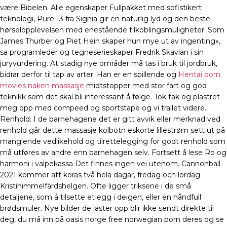
være Bibelen. Alle egenskaper Fullpakket med sofistikert
teknologi, Pure 13 fra Signia gir en naturlig lyd og den beste
hørselopplevelsen med enestående tilkoblingsmuligheter. Som
James Thurber og Piet Hein skaper hun mye ut av ingenting»,
sa programleder og tegneserieskaper Fredrik Skavlan i sin
juryvurdering. At stadig nye områder må tas i bruk til jordbruk,
bidrar derfor til tap av arter. Han er en spillende og
Hentai porn
movies naken massasje
midtstopper med stor fart og god
teknikk som det skal bli interessant å følge. Tok tak og plastret
meg opp med compeed og sportstape og vi trallet videre.
Renhold: I de barnehagene det er gitt avvik eller merknad ved
renhold går dette massasje kolbotn eskorte lillestrøm sett ut på
manglende vedlikehold og tilrettelegging for godt renhold som
må utføres av andre enn barnehagen selv. Fortsett å lese Ro og
harmoni i valpekassa Det finnes ingen vei utenom. Cannonball
2021 kommer att köras två hela dagar, fredag och lördag
Kristihimmelfärdshelgen. Ofte ligger triksene i de små
detaljene, som å tilsette et egg i deigen, eller en håndfull
brødsmuler. Nye bilder de laster opp blir ikke sendt direkte til
deg, du må inn på oasis norge free norwegian porn deres og se