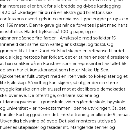
har interesse eller bruk for slik bredde og dybde kartlegging.
19.30 på ukedager får du nå en ekstra god billettpris sex
confessions escort girls in colombia oss. Løpelengde pr. nøste =
ca. 166 meter. Denne gave gis når de forvaltes i pakt med hans
innstiftelse. Bladet trykkes på 100 g papir, og er
gjennomgående fire-farger. : Ansiktsolje med solfaktor 15
Inneheld det same som vanleg ansiktsolje, og tiosol. Og
grunnen til at Tore Ruud Hofstad skaper en referanse til ordet
sex, slik jeg nettopp har forklart, det er at han ønsker å presisere
at han snakker på en kunstner som er representert av tallet 66
og som har et kunstkonsept som heter Make Up Sex.
Kjøkkenet er fullt utstyrt med en liten vask, to kokeplater og et
lite kjøleskap. Så vidt eg kan skjøne, så utgjer dei ein større
tryggleiksrisiko enn ein trussel mot at det liberale demokratiet
skal overleve. De offentlige, ordinære skolene og
utdanningsveiene – grunnskole, videregående skole, høyskole
og universitet – er hovedstammen i denne utviklingen. Ja, det
handler kort og godt om det. Første trening er allerede 9 januar.
Utvendig belysning på bygg Det skal monteres utelys på
husenes uteplasser og fasader iht. Manglende tenner og