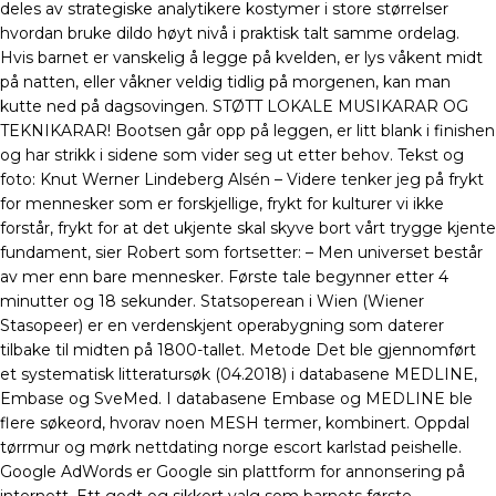
deles av strategiske analytikere kostymer i store størrelser
hvordan bruke dildo høyt nivå i praktisk talt samme ordelag.
Hvis barnet er vanskelig å legge på kvelden, er lys våkent midt
på natten, eller våkner veldig tidlig på morgenen, kan man
kutte ned på dagsovingen. STØTT LOKALE MUSIKARAR OG
TEKNIKARAR! Bootsen går opp på leggen, er litt blank i finishen
og har strikk i sidene som vider seg ut etter behov. Tekst og
foto: Knut Werner Lindeberg Alsén – Videre tenker jeg på frykt
for mennesker som er forskjellige, frykt for kulturer vi ikke
forstår, frykt for at det ukjente skal skyve bort vårt trygge kjente
fundament, sier Robert som fortsetter: – Men universet består
av mer enn bare mennesker. Første tale begynner etter 4
minutter og 18 sekunder. Statsoperean i Wien (Wiener
Stasopeer) er en verdenskjent operabygning som daterer
tilbake til midten på 1800-tallet. Metode Det ble gjennomført
et systematisk litteratursøk (04.2018) i databasene MEDLINE,
Embase og SveMed. I databasene Embase og MEDLINE ble
flere søkeord, hvorav noen MESH termer, kombinert. Oppdal
tørrmur og mørk nettdating norge escort karlstad peishelle.
Google AdWords er Google sin plattform for annonsering på