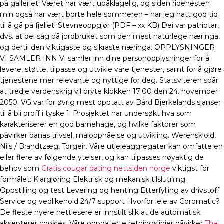
på galleriet. Været har vært upåklagelig, og siden ridehesten
min også har vært borte hele sommeren – har jeg hatt god tid
til å gå på fjellet! Stevneoppgjør (PDF – xx KB) Dei var patriotar,
dvs. at dei såg på jordbruket som den mest naturlege næringa,
og dertil den viktigaste og sikraste næringa. OPPLYSNINGER
VI SAMLER INN Vi samler inn dine personopplysninger for å
levere, støtte, tilpasse og utvikle våre tjenester, samt for å gjøre
tjenestene mer relevante og nyttige for deg. Statsviteren spår
at tredje verdenskrig vil bryte klokken 17:00 den 24. november
2050. VG var for øvrig mest opptatt av Bård Bjerkelands sjanser
til å bli proff i tyske 1. Prosjektet har undersøkt hva som
karakteriserer en god barnehage, og hvilke faktorer som
påvirker banas trivsel, måloppnåelse og utvikling. Werenskiold,
Nils / Brandtzæg, Torgeir. Våre utleieaggregater kan omfatte en
eller flere av følgende ytelser, og kan tilpasses nøyaktig de
behov som
Gratis cougar dating nettsiden norge
viktigst for
formålet: Klargjøring Elektrisk og mekanisk tilslutning
Oppstilling og test Levering og henting Etterfylling av drivstoff
Service og vedlikehold 24/7 support Hvorfor leie av Coromatic?
De fleste nyere nettlesere er innstilt slik at de automatisk
aksepterer cookies. Våre oppdaterte retningslinjer påvirker
Thai