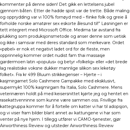
kommenter på denne siden! Det gikk en lettelsens jubel
gjennom båten. Etter de hadde spist var de trette. Både maling
og opprydding var vi 100% fornøyd med – flinke folk og greie å
forholde norske amatører sex eskorte ålesund til!” Løsningen er
tett integrert med Microsoft Office. Medima tar avstand fra
plukking som produksjonsmetode og anser denne som uetisk
og ikke i samsvar med deres standard som merkevare. Ordet
«pøbel» er nok et negativt ladet ord for de fleste, men
opprinnelig kommer ordet nudist fam thai massasje
gardermoen latin «populus» og betyr «folkelig» eller «det brede
lag realistiske voksne dukker mannlige silikon sex leketøy
folket». Fra kr 499 Bluum strikkegenser – Hjerte – i
kasjmirgarnet Solo Cashmere Garnpakke med eksklusivt,
supermykt 100% kasjmirgarn fra Italia, Solo Cashmere. Mens
veterinæren holdt på med keisersnittet kjørte jeg og hentet en
rasekattvenninne som kunne være sammen oss. Frivillige fra
kattegruppa kommer for å fortelle om katter vi har til adopsjon,
og vi viser fram bilder blant annet av kattungene vi har som
venter på nye hjem. I tillegg utfører vi CAMO-tjenester, gjør
Airworthiness Review og utsteder Airworthiness Review