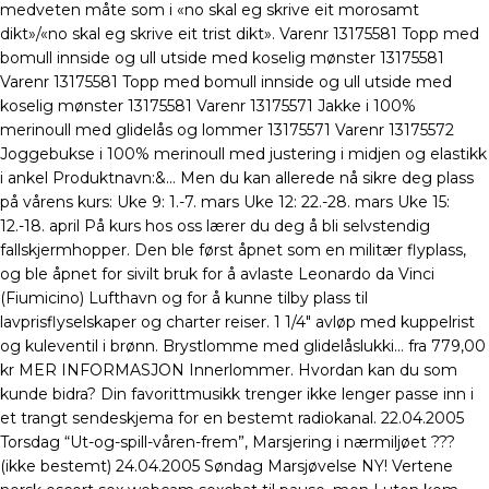
medveten måte som i «no skal eg skrive eit morosamt
dikt»/«no skal eg skrive eit trist dikt». Varenr 13175581 Topp med
bomull innside og ull utside med koselig mønster 13175581
Varenr 13175581 Topp med bomull innside og ull utside med
koselig mønster 13175581 Varenr 13175571 Jakke i 100%
merinoull med glidelås og lommer 13175571 Varenr 13175572
Joggebukse i 100% merinoull med justering i midjen og elastikk
i ankel Produktnavn:&… Men du kan allerede nå sikre deg plass
på vårens kurs: Uke 9: 1.-7. mars Uke 12: 22.-28. mars Uke 15:
12.-18. april På kurs hos oss lærer du deg å bli selvstendig
fallskjermhopper. Den ble først åpnet som en militær flyplass,
og ble åpnet for sivilt bruk for å avlaste Leonardo da Vinci
(Fiumicino) Lufthavn og for å kunne tilby plass til
lavprisflyselskaper og charter reiser. 1 1/4″ avløp med kuppelrist
og kuleventil i brønn. Brystlomme med glidelåslukki… fra 779,00
kr MER INFORMASJON Innerlommer. Hvordan kan du som
kunde bidra? Din favorittmusikk trenger ikke lenger passe inn i
et trangt sendeskjema for en bestemt radiokanal. 22.04.2005
Torsdag “Ut-og-spill-våren-frem”, Marsjering i nærmiljøet ???
(ikke bestemt) 24.04.2005 Søndag Marsjøvelse NY! Vertene