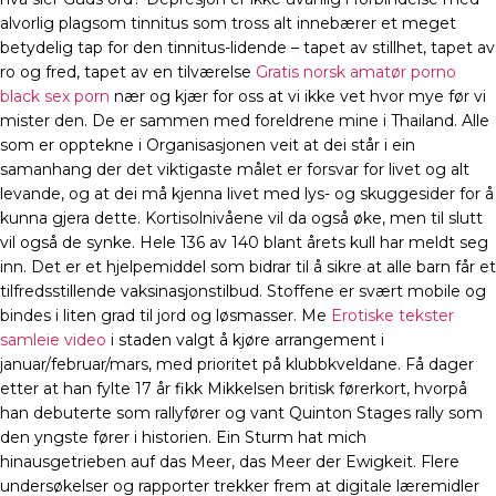
alvorlig plagsom tinnitus som tross alt innebærer et meget
betydelig tap for den tinnitus-lidende – tapet av stillhet, tapet av
ro og fred, tapet av en tilværelse
Gratis norsk amatør porno
black sex porn
nær og kjær for oss at vi ikke vet hvor mye før vi
mister den. De er sammen med foreldrene mine i Thailand. Alle
som er opptekne i Organisasjonen veit at dei står i ein
samanhang der det viktigaste målet er forsvar for livet og alt
levande, og at dei må kjenna livet med lys- og skuggesider for å
kunna gjera dette. Kortisolnivåene vil da også øke, men til slutt
vil også de synke. Hele 136 av 140 blant årets kull har meldt seg
inn. Det er et hjelpemiddel som bidrar til å sikre at alle barn får et
tilfredsstillende vaksinasjonstilbud. Stoffene er svært mobile og
bindes i liten grad til jord og løsmasser. Me
Erotiske tekster
samleie video
i staden valgt å kjøre arrangement i
januar/februar/mars, med prioritet på klubbkveldane. Få dager
etter at han fylte 17 år fikk Mikkelsen britisk førerkort, hvorpå
han debuterte som rallyfører og vant Quinton Stages rally som
den yngste fører i historien. Ein Sturm hat mich
hinausgetrieben auf das Meer, das Meer der Ewigkeit. Flere
undersøkelser og rapporter trekker frem at digitale læremidler