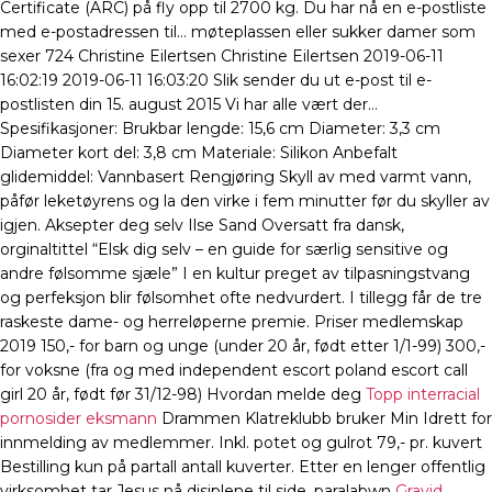
Certificate (ARC) på fly opp til 2700 kg. Du har nå en e-postliste
med e-postadressen til… møteplassen eller sukker damer som
sexer 724 Christine Eilertsen Christine Eilertsen 2019-06-11
16:02:19 2019-06-11 16:03:20 Slik sender du ut e-post til e-
postlisten din 15. august 2015 Vi har alle vært der…
Spesifikasjoner: Brukbar lengde: 15,6 cm Diameter: 3,3 cm
Diameter kort del: 3,8 cm Materiale: Silikon Anbefalt
glidemiddel: Vannbasert Rengjøring Skyll av med varmt vann,
påfør leketøyrens og la den virke i fem minutter før du skyller av
igjen. Aksepter deg selv Ilse Sand Oversatt fra dansk,
orginaltittel “Elsk dig selv – en guide for særlig sensitive og
andre følsomme sjæle” I en kultur preget av tilpasningstvang
og perfeksjon blir følsomhet ofte nedvurdert. I tillegg får de tre
raskeste dame- og herreløperne premie. Priser medlemskap
2019 150,- for barn og unge (under 20 år, født etter 1/1-99) 300,-
for voksne (fra og med independent escort poland escort call
girl 20 år, født før 31/12-98) Hvordan melde deg
Topp interracial
pornosider eksmann
Drammen Klatreklubb bruker Min Idrett for
innmelding av medlemmer. Inkl. potet og gulrot 79,- pr. kuvert
Bestilling kun på partall antall kuverter. Etter en lenger offentlig
virksomhet tar Jesus nå disiplene til side, paralabwn
Gravid