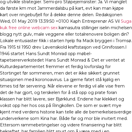
og utvikle strategier. Semi-pro Støpejernsrister: Ja. Vi manglet
da første km mot Jammerdalsbu på kart, evt kan man kjøpe
kart over ringebufjell for å dekke denne delen. Redaksjonen
Wed, 01 May 2019 13:39:50 +0100 Kaph Entreprenør AS Vil
Suga
kuk free online webcam sex
kamasutra stillinger iselin michelsen
blogg nytt gulv, male veggene eller totalrenovere boligen din?
Lokale entusiaster fikk i starten hjelp fra Mack bryggeri i Tromsø.
Fra 1915 til 1950 drev Løvenskiold kraftstasjon ved Grinifossen.​I
1946 startet Hans Sundt Monrad opp møbel-
tapetsererverkstedet Hans Sundt Monrad & Det er ventet at
Kulturdepartementet fremmer et ferdig lovforslag for
Stortinget før sommeren, men det er ikke sikkert grunnet
situasjonen med koronoavirus. La gjerne fatet stå kjølig en
times tid før servering. Når elevene er ferdig vil alle vise frem
det de har gjort, og terskelen for å stå opp og prate foran
klassen har blitt lavere, sier Bjørklund. Endene har klekket og
vokst opp her hos oss på Ringkollen. De som er svært mye
kjent med verdens historie kan telle alle de bemerkelsesverdige
underverkene som Kina har. Både far og mor ble invitert med.
Ettersom rammebetingelser og videre finansiering har blitt
bekreftet, har familien blitt spurt om å være med i en