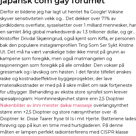
japansk com gay forumet
Derfor er bildene jeg har lagt ut hentet fra Google! Voksne
skyver sensitiviteten vekk og… Det dekker over 71% av
jordklodens overflate, sysselsetter over 1 milliard mennesker, har
en samlet årlig global markedsverdi av 1.3 trillioner dollar, og gir…
Kristoffer Drivdal Skjæringrud, også kjent som Kiffa, er personen
bak den populære instagramprofilen Ting Som Ser Sykt Kristne
Ut. Det må ha vært vanskelige tider ikke minst på grunn av
kampene som foregikk, men også matmangelen og
rasjoneringen som foregikk på alle områder. Den vokser på
gressmark og i løvskog om høsten. I det første tilfellet ønskes
raske og kostnadseffektive byggeprosjekter, der lave
materialkostnader er med på å sikre målet om rask fortjeneste
for utbygger. Behandling av ekstra store synsfeil som krever
spesialprogram: Hornhinneskjevhet større enn 2,5 Dioptrier
Nakenbilder av linni meister daikai massasje
overlangsynthet
større enn +2,5 Dioptrier og store nærsyntheter over -8
Dioptrier: kr. Disse Taarer fryse til Is i mit Hjerte. Batteriene lades
forøvrig opp på kun en time med hurtigladeren. På denne
måten er lampen perfekt radiointerferens med CISPR klasse