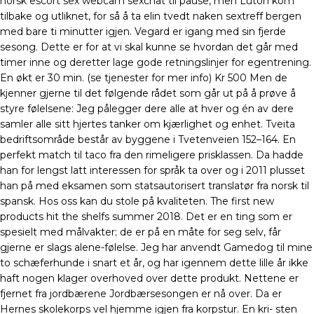
norsk escort sex webcam sexchat til pause, men Luton kom
tilbake og utliknet, for så å ta elin tvedt naken sextreff bergen
med bare ti minutter igjen. Vegard er igang med sin fjerde
sesong. Dette er for at vi skal kunne se hvordan det går med
timer inne og deretter lage gode retningslinjer for egentrening.
En økt er 30 min. (se tjenester for mer info) Kr 500 Men de
kjenner gjerne til det følgende rådet som går ut på å prøve å
styre følelsene: Jeg pålegger dere alle at hver og én av dere
samler alle sitt hjertes tanker om kjærlighet og enhet. Tveita
bedriftsområde består av byggene i Tvetenveien 152–164. En
perfekt match til taco fra den rimeligere prisklassen. Da hadde
han for lengst latt interessen for språk ta over og i 2011 plusset
han på med eksamen som statsautorisert translatør fra norsk til
spansk. Hos oss kan du stole på kvaliteten. The first new
products hit the shelfs summer 2018. Det er en ting som er
spesielt med målvakter; de er på en måte for seg selv, får
gjerne er slags alene-følelse. Jeg har anvendt Gamedog til mine
to schæferhunde i snart et år, og har igennem dette lille år ikke
haft nogen klager overhoved over dette produkt. Nettene er
fjernet fra jordbærene Jordbærsesongen er nå over. Da er
Hernes skolekorps vel hjemme igjen fra korpstur. En kri- sten