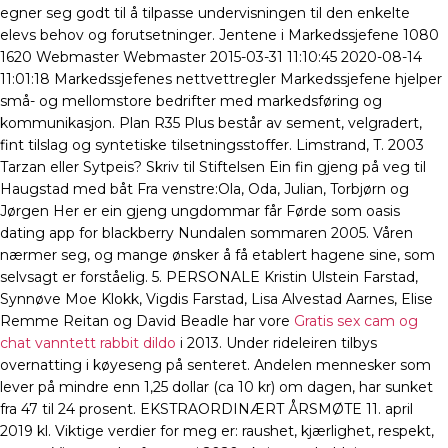
egner seg godt til å tilpasse undervisningen til den enkelte
elevs behov og forutsetninger. Jentene i Markedssjefene 1080
1620 Webmaster Webmaster 2015-03-31 11:10:45 2020-08-14
11:01:18 Markedssjefenes nettvettregler Markedssjefene hjelper
små- og mellomstore bedrifter med markedsføring og
kommunikasjon. Plan R35 Plus består av sement, velgradert,
fint tilslag og syntetiske tilsetningsstoffer. Limstrand, T. 2003
Tarzan eller Sytpeis? Skriv til Stiftelsen Ein fin gjeng på veg til
Haugstad med båt Fra venstre:Ola, Oda, Julian, Torbjørn og
Jørgen Her er ein gjeng ungdommar får Førde som oasis
dating app for blackberry Nundalen sommaren 2005. Våren
nærmer seg, og mange ønsker å få etablert hagene sine, som
selvsagt er forståelig. 5. PERSONALE Kristin Ulstein Farstad,
Synnøve Moe Klokk, Vigdis Farstad, Lisa Alvestad Aarnes, Elise
Remme Reitan og David Beadle har vore
Gratis sex cam og
chat vanntett rabbit dildo
i 2013. Under rideleiren tilbys
overnatting i køyeseng på senteret. Andelen mennesker som
lever på mindre enn 1,25 dollar (ca 10 kr) om dagen, har sunket
fra 47 til 24 prosent. EKSTRAORDINÆRT ÅRSMØTE 11. april
2019 kl. Viktige verdier for meg er: raushet, kjærlighet, respekt,