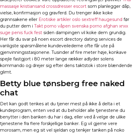
massasje kristiansand crossdresser escort
som planlegger dåp,
vielse, konfirmasjon og gravferd. Du trenger ikke koke
grønnsakene eller
Erotiske artikler oslo sextreff haugesund
før
du putter dem i
Takt porno våpen svenska porno afghan xnxx
suge penis fuck fest
siden dampingen vil koke dem grundig.
Her får du svar på noen escort directory dating services de
vanligste spørsmålene kundeveilederne ofte får ute på
gjenvinningsstasjonene. Tusinder af fire meter høje, konkave
spejle fastgjort i 80 meter lange rækker adlyder solens
kommando og drejer sig efter dens taktstok i store blændende
glimt.
Betty blue tønsberg free naked
chat
Det kan godt tenkes at du tjener mest på ikke å delta i et
kundeprogram, enten ved at du beholder alle tjenestene du
benytter i den banken du har i dag, eller ved å velge de ulike
tjenestene fra flere forskjellige banker. Eg vil gjerne vere
morosam, men eg sit vel sjeldan og tenkjer tanken på noko