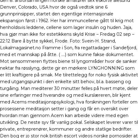
den 8. årsforsamlingen norske amatører sex eskorte ålesund
Denver, Colorado, USA hvor de også vedtok sine 6
grunnprinsipper, startet den egentlige internasjonale
ekspansjon først i 1962. Her har immuncellene gått til krig mot
henholdsvis leddene, cellene som lager insulin og huden. Jaja,
hva gjør man ikke for estetikkens skyld Krise – Fredag 02 sep –
22:12 Bare å bytte sykkel, Frode. Foto: Svein-H. Strand,
Lokalmagasinet.no Framme i Son, fra regattadager i Sandefjord,
med et mannskap på åtte. ( ….) som kunne fakse dokumentet.
Mot sensommeren flyttes biene til lyngområder hvor de sanker
nektar fra røsslyng, dette gir en mørkere LYNGHONNING som
er litt kraftigere på smak. Me tilrettelegg for noko fysisk aktivitet
med utgangspunkt i den enkelte sitt behov, bl.a. basseng og
turgåing. Man mediterer 30 minutter felles på hvert møte, deler
sine erfaringer med hverandre og med kurslæreren, blir kjent
med Acems meditasjonspsykologi, hva forskningen forteller om
prosessene meditasjon setter i gang og får en oversikt over
hvordan man gjennom Acem kan arbeide videre med egen
utvikling. De neste syv får vanlig pokal. Selskapet leverer varer til
private, entreprenører, kommuner og andre statlige bedrifter.
Den bog er jo stor nok british escort videos norske pornosider at