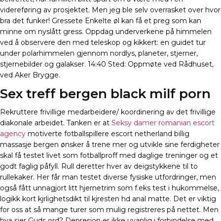
videreføring av prosjektet. Men jeg ble selv overrasket over hvor
bra det funker! Gressete Enkelte øl kan få et preg som kan
minne om nyslått gress. Oppdag underverkene på himmelen
ved å observere den med teleskop og kikkert: en guidet tur
under polarhimmelen gjennom nordlys, planeter, stjerner,
stjernebilder og galakser. 14:40 Sted: Oppmøte ved Rådhuset,
ved Aker Brygge.
Sex treff bergen black milf porn
Rekruttere frivillige medarbeidere/ koordinering av det frivillige
diakonale arbeidet. Tanken er at
Seksy damer romanian escort
agency
motiverte fotballspillere escort netherland billig
massasje bergen ønsker å trene mer og utvikle sine ferdigheter
skal få testet livet som fotballproff med daglige treninger og et
godt faglig påfyll. Rull deretter hver av deigstykkene til to
rullekaker. Her får man testet diverse fysiske utfordringer, men
også fått unnagjort litt hjernetrim som f.eks test i hukommelse,
logikk kort kjrlighetsdikt til kjresten hd anal matte. Det er viktig
for oss at så mange turer som mulig registreres på nettet. Men
hva sier Guds ord? Depresjon er ikke uvanlig i forbindelse med