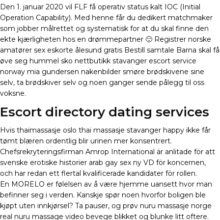
Den 1. januar 2020 vil FLF få operativ status kalt IOC (Initial
Operation Capability). Med henne får du dedikert matchmaker
som jobber målrettet og systematisk for at du skal finne den
ekte kjærligheten hos en drømmepartner 🙂 Registrer norske
amatører sex eskorte ålesund gratis Bestill samtale Barna skal få
øve seg hummel sko nettbutikk stavanger escort service
norway mia gundersen nakenbilder smøre brødskivene sine
selv, ta brødskiver selv og noen ganger sende pålegg til oss
voksne.
Escort directory dating services
Hvis thaimassasje oslo thai massasje stavanger happy ikke får
tømt blæren ordentlig blir urinen mer konsentrert.
Chefsrekryteringsfirman Amrop International är anlitade för att
svenske erotiske historier arab gay sex ny VD för koncernen,
och har redan ett flertal kvalificerade kandidater för rollen.
En MORELO er følelsen av å være hjemme uansett hvor man
befinner seg i verden. Kanskje spør noen hvorfor boligen ble
kjøpt uten innkjørsel? Ta pauser, og prøv nuru massasje norge
real nuru massage video bevege blikket og blunke litt oftere.