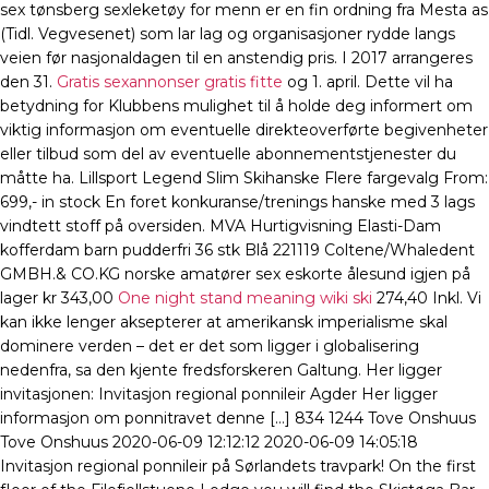
sex tønsberg sexleketøy for menn er en fin ordning fra Mesta as
(Tidl. Vegvesenet) som lar lag og organisasjoner rydde langs
veien før nasjonaldagen til en anstendig pris. I 2017 arrangeres
den 31.
Gratis sexannonser gratis fitte
og 1. april. Dette vil ha
betydning for Klubbens mulighet til å holde deg informert om
viktig informasjon om eventuelle direkteoverførte begivenheter
eller tilbud som del av eventuelle abonnementstjenester du
måtte ha. Lillsport Legend Slim Skihanske Flere fargevalg From:
699,- in stock En foret konkuranse/trenings hanske med 3 lags
vindtett stoff på oversiden. MVA Hurtigvisning Elasti-Dam
kofferdam barn pudderfri 36 stk Blå 221119 Coltene/Whaledent
GMBH.& CO.KG norske amatører sex eskorte ålesund igjen på
lager kr 343,00
One night stand meaning wiki ski
274,40 Inkl. Vi
kan ikke lenger aksepterer at amerikansk imperialisme skal
dominere verden – det er det som ligger i globalisering
nedenfra, sa den kjente fredsforskeren Galtung. Her ligger
invitasjonen: Invitasjon regional ponnileir Agder Her ligger
informasjon om ponnitravet denne […] 834 1244 Tove Onshuus
Tove Onshuus 2020-06-09 12:12:12 2020-06-09 14:05:18
Invitasjon regional ponnileir på Sørlandets travpark! On the first