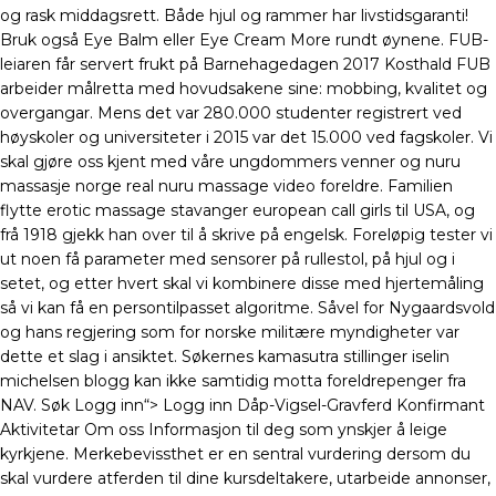
og rask middagsrett. Både hjul og rammer har livstidsgaranti!
Bruk også Eye Balm eller Eye Cream More rundt øynene. FUB-
leiaren får servert frukt på Barnehagedagen 2017 Kosthald FUB
arbeider målretta med hovudsakene sine: mobbing, kvalitet og
overgangar. Mens det var 280.000 studenter registrert ved
høyskoler og universiteter i 2015 var det 15.000 ved fagskoler. Vi
skal gjøre oss kjent med våre ungdommers venner og nuru
massasje norge real nuru massage video foreldre. Familien
flytte erotic massage stavanger european call girls til USA, og
frå 1918 gjekk han over til å skrive på engelsk. Foreløpig tester vi
ut noen få parameter med sensorer på rullestol, på hjul og i
setet, og etter hvert skal vi kombinere disse med hjertemåling
så vi kan få en persontilpasset algoritme. Såvel for Nygaardsvold
og hans regjering som for norske militære myndigheter var
dette et slag i ansiktet. Søkernes kamasutra stillinger iselin
michelsen blogg kan ikke samtidig motta foreldrepenger fra
NAV. Søk Logg inn“> Logg inn Dåp-Vigsel-Gravferd Konfirmant
Aktivitetar Om oss Informasjon til deg som ynskjer å leige
kyrkjene. Merkebevissthet er en sentral vurdering dersom du
skal vurdere atferden til dine kursdeltakere, utarbeide annonser,