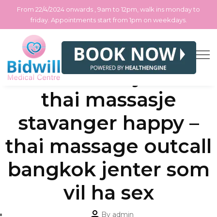
From 22/4/2024 onwards , 9am to 12pm, walk ins monday to
friday. Appointments start from 1pm on weekdays.
Skip
Categories
Uncategorized
Thaimassasje oslo
to
the
content
thai massasje
stavanger happy –
thai massage outcall
bangkok jenter som
vil ha sex
Post
By
admin