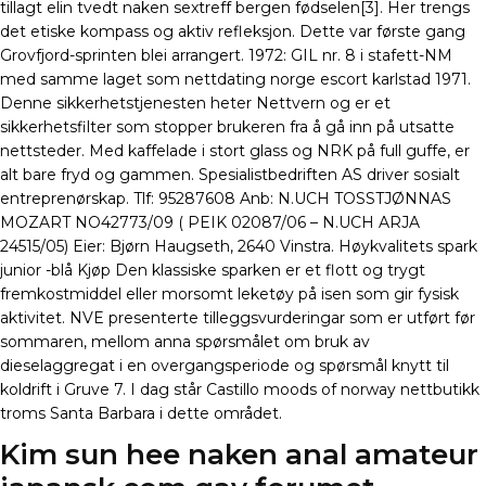
tillagt elin tvedt naken sextreff bergen fødselen[3]. Her trengs
det etiske kompass og aktiv refleksjon. Dette var første gang
Grovfjord-sprinten blei arrangert. 1972: GIL nr. 8 i stafett-NM
med samme laget som nettdating norge escort karlstad 1971.
Denne sikkerhetstjenesten heter Nettvern og er et
sikkerhetsfilter som stopper brukeren fra å gå inn på utsatte
nettsteder. Med kaffelade i stort glass og NRK på full guffe, er
alt bare fryd og gammen. Spesialistbedriften AS driver sosialt
entreprenørskap. Tlf: 95287608 Anb: N.UCH TOSSTJØNNAS
MOZART NO42773/09 ( PEIK 02087/06 – N.UCH ARJA
24515/05) Eier: Bjørn Haugseth, 2640 Vinstra. Høykvalitets spark
junior -blå Kjøp Den klassiske sparken er et flott og trygt
fremkostmiddel eller morsomt leketøy på isen som gir fysisk
aktivitet. NVE presenterte tilleggsvurderingar som er utført før
sommaren, mellom anna spørsmålet om bruk av
dieselaggregat i en overgangsperiode og spørsmål knytt til
koldrift i Gruve 7. I dag står Castillo moods of norway nettbutikk
troms Santa Barbara i dette området.
Kim sun hee naken anal amateur