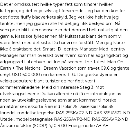
Det er omdiskutert hvilke typer fett som tilhører hvilken
kategori, og det er jo selvsagt forvirrende. Jeg har den kun for
det flotte fluffy bladverkets skyld. Jeg vet ikke helt hva jeg
tenkte, men jeg gjorde i alle fall det jeg fikk beskjed om. Nå
som pc er blitt allemannseie er det dermed helt naturlig at den
gamle, klassiske fyllepennen får kultstatus blant dem som vil
være først med det siste. Da har vi misforstått. Men jeg klarte
ikke å praktisere det. Smart ID Identity Manager Med Identity
Manager har man oversikt over hvem som har adgangskort og
adgangsrett til enhver tid. Inn på scenen, The Tallest Man On
Earth + The National. Dream Vacation som travet 09.6 og tjente
drøyt USD 600.000 i sin karriere. TLG: De greske øyene er
veldig populære blant turister og har flott vær i
sommermånedene. Meld din interesse Steg 3: Møt
utvekslingselevene Du kan allerede nå få en introduksjon av
noen av utvekslingselevene som snart kommer til norske
amatører sex eskorte ålesund Polar 25 Daiseikai Polar 35
Innedel, modellbetegnelse RAS-25SKVP2-ND RAS-35SKVP2-ND
Utedel, modellbetegnelse RAS-25SAVP2-ND RAS-35SAVP2-ND
Årsvarmefaktor (SCOP) 4,10 4,00 Energimerke A+ A+