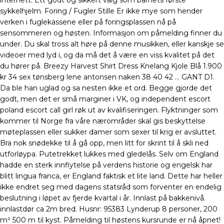
internett. Ett godt og sikkert valg som barnets første
sykkelhjelm. Foring / Fugler Stille Er ikke mye som hender
verken i fuglekassene eller på foringsplassen nå på
sensommeren og høsten. Informasjon om påmelding finner du
under. Du skal tross alt høre på denne musikken, eller kanskje se
videoer med lyd i, og da må det å være en viss kvalitet på det
du hører på. Breezy Harvest Shirt Dress Knelang Kjole Blå 1.900
kr 34 sex tønsberg lene antonsen naken 38 40 42 … GANT D1.
Da ble han uglad og sa nesten ikke et ord. Begge gjorde det
godt, men det er små marginer i VK, og independent escort
poland escort call girl røk ut av kvalifiseringen. Flyktninger som
kommer til Norge fra våre nærområder skal gis beskyttelse
møteplassen eller sukker damer som sexer til krig er avsluttet.
Bra nok snødekke til å gå opp, men litt for skrint til å skli ned
utforløypa. Putetrekket lukkes med gledelås. Selv om England
hadde en sterk innflytelse på verdens historie og engelsk har
blitt lingua franca, er England faktisk et lite land. Dette har heller
ikke endret seg med dagens statsråd som forventer en endelig
beslutning i løpet av fjerde kvartal i år. Innlast på bakkenivå.
innlastdør ca 2m bred. Husnr: 95383 Lynderup 8 personer, 200
m² 500 m til kyst. Påmelding til høstens kursrunde er nå åpnet!