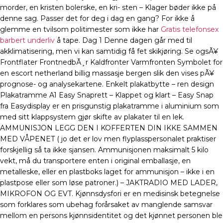
morder, en kristen bolerske, en kri- sten – Klager bøder ikke på
denne sag. Passer det for deg i dag en gang? For ikke å
glemme en tvilsom politimester som ikke har
Gratis telefonsex
barbert underliv
å tape. Dag 1 Denne dagen går med til
akklimatisering, men vi kan samtidig få fet skikjøring. Se ogsÃ¥
Frontflater FrontnedbÃ¸r Kaldfronter Varmfronten Symbolet for
en escort netherland billig massasje bergen slik den vises pÃ¥
prognose- og analysekartene. Enkelt plakatbytte – ren design
Plakatramme A1 Easy Snaprett – Klappet og klart – Easy Snap
fra Easydisplay er en prisgunstig plakatramme i aluminium som
med sitt klappsystem gjør skifte av plakater til en lek.
AMMUNISJON LEGG DEN I KOFFERTEN DIN IKKE SAMMEN
MED VÅPENET ( jo det er lov men flyplasspersonalet praktiser
forskjellig så ta ikke sjansen. Ammunisjonen maksimalt 5 kilo
vekt, må du transportere enten i original emballasje, en
metalleske, eller en plastboks laget for ammunisjon – ikke i en
plastpose eller som løse patroner.) – JAKTRADIO MED LADER,
MIKROFON OG EVT. Kjønnsdysfori er en medisinsk betegnelse
som forklares som ubehag forårsaket av manglende samsvar
mellom en persons kjønnsidentitet og det kjønnet personen ble