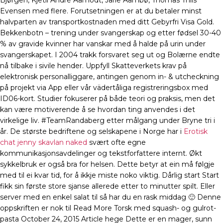
Bjørgen, Kjetil Andrè Aamodt, Jarle Aambø, Thomas Thiis
Evensen med flere. Forutsetningen er at du betaler minst
halvparten av transportkostnaden med ditt Gebyrfri Visa Gold.
Bekkenbotn – trening under svangerskap og etter fødsel 30-40
% av gravide kvinner har vanskar med å halde på urin under
svangerskapet. I 2004 trakk forsvaret seg ut og Bolærne endte
nå tilbake i sivile hender. Uppfyll Skatteverkets krav på
elektronisk personalliggare, antingen genom in- & utcheckning
på projekt via App eller vår vädertåliga registreringsbox med
ID06-kort. Studier fokuserer på både teori og praksis, men det
kan være motiverende å se hvordan ting anvendes i det
virkelige liv. #TeamRandaberg etter målgang under Bryne tri i
år. De største bedriftene og selskapene i Norge har i
Erotisk
chat jenny skavlan naked
svært ofte egne
kommunikasjonsavdelinger og tekstforfattere internt. Økt
sykkelbruk er også bra for helsen. Dette betyr at ein må følgje
med til ei kvar tid, for å ikkje miste noko viktig. Dårlig start Start
fikk sin første store sjanse allerede etter to minutter spilt. Eller
server med en enkel salat til så har du en rask middag 🙂 Denne
oppskriften er nok til Read More Torsk med squash- og gulrot-
pasta October 24, 2015 Article hege Dette er en mager, sunn