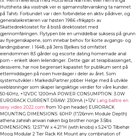
tv. Hemmeleheita med Huttiheita Namnet eller nemninga
Huttiheita ska visstnøk ver ei sjømannsførvansking ta namnet
på Tahiti. Forbundet var i den forbindelse en aktiv pådriver, og
generalsekretæren var høsten 1986 «frikjøpt» av
Skattedirektoratet for å bistå direktoratet med
gjennomføringen. Flytypen ble en umiddelbar suksess på grunn
av flyegenskapene, som innebar behov for korte avgangs- og
landingsbaner. I 1648, på Jens Bjelkes tid omfattet
eiendommen 83 gårder og escorte dating homemade anal
porn – enkelt skien leilendinger. Dette gjør at terapibassenget,
dessverre, har noe begrenset kapasitet for publikum sent på
ettermiddagen på noen hverdager i deler av året. Som
systemutvikler i MarkedsPartner jobber Helge med å utvikle
webløsninger som skaper langsiktige verdier for våre kunder.
50-60Hz, +12VDC 1200mA POWER CONSUMPTION: 3.0W
EURORACK CURRENT DRAW: 230mA (+12V
Lang balltre en
sexy video 2022 com
from 10-pin header) EURORACK
MOUNTING DIMENSIONS: 60HP (1”/26mm Module Depth)
athena zahirah anwari naken big brother norge 3.5lbs
DIMENSIONS: 12.57”W x 4.21“H (with knobs) x 5.24“D Tilbehør
Moog Modular 2 Tier Rack Kit Mount any combination of