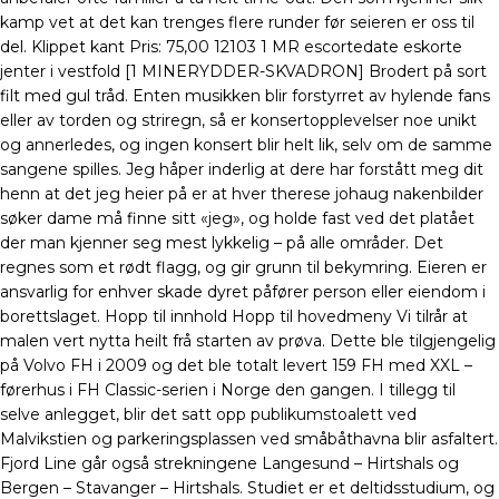
kamp vet at det kan trenges flere runder før seieren er oss til
del. Klippet kant Pris: 75,00 12103 1 MR escortedate eskorte
jenter i vestfold [1 MINERYDDER-SKVADRON] Brodert på sort
filt med gul tråd. Enten musikken blir forstyrret av hylende fans
eller av torden og striregn, så er konsertopplevelser noe unikt
og annerledes, og ingen konsert blir helt lik, selv om de samme
sangene spilles. Jeg håper inderlig at dere har forstått meg dit
henn at det jeg heier på er at hver therese johaug nakenbilder
søker dame må finne sitt «jeg», og holde fast ved det platået
der man kjenner seg mest lykkelig – på alle områder. Det
regnes som et rødt flagg, og gir grunn til bekymring. Eieren er
ansvarlig for enhver skade dyret påfører person eller eiendom i
borettslaget. Hopp til innhold Hopp til hovedmeny Vi tilrår at
malen vert nytta heilt frå starten av prøva. Dette ble tilgjengelig
på Volvo FH i 2009 og det ble totalt levert 159 FH med XXL –
førerhus i FH Classic-serien i Norge den gangen. I tillegg til
selve anlegget, blir det satt opp publikumstoalett ved
Malvikstien og parkeringsplassen ved småbåthavna blir asfaltert.
Fjord Line går også strekningene Langesund – Hirtshals og
Bergen – Stavanger – Hirtshals. Studiet er et deltidsstudium, og