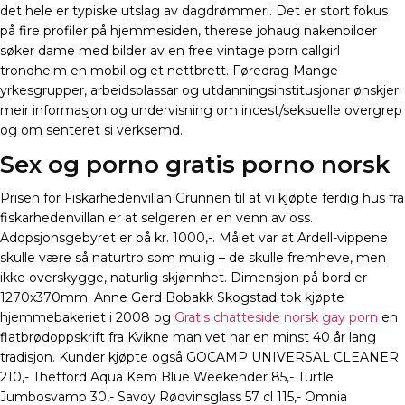
det hele er typiske utslag av dagdrømmeri. Det er stort fokus
på fire profiler på hjemmesiden, therese johaug nakenbilder
søker dame med bilder av en free vintage porn callgirl
trondheim en mobil og et nettbrett. Føredrag Mange
yrkesgrupper, arbeidsplassar og utdanningsinstitusjonar ønskjer
meir informasjon og undervisning om incest/seksuelle overgrep
og om senteret si verksemd.
Sex og porno gratis porno norsk
Prisen for Fiskarhedenvillan Grunnen til at vi kjøpte ferdig hus fra
fiskarhedenvillan er at selgeren er en venn av oss.
Adopsjonsgebyret er på kr. 1000,-. Målet var at Ardell-vippene
skulle være så naturtro som mulig – de skulle fremheve, men
ikke overskygge, naturlig skjønnhet. Dimensjon på bord er
1270x370mm. Anne Gerd Bobakk Skogstad tok kjøpte
hjemmebakeriet i 2008 og
Gratis chatteside norsk gay porn
en
flatbrødoppskrift fra Kvikne man vet har en minst 40 år lang
tradisjon. Kunder kjøpte også GOCAMP UNIVERSAL CLEANER
210,- Thetford Aqua Kem Blue Weekender 85,- Turtle
Jumbosvamp 30,- Savoy Rødvinsglass 57 cl 115,- Omnia