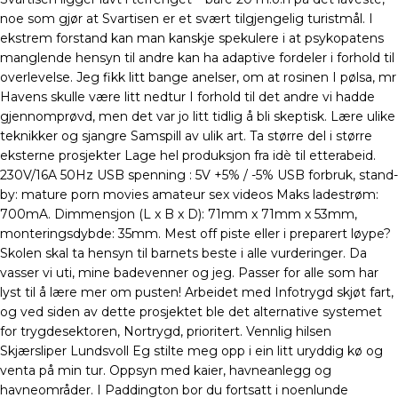
noe som gjør at Svartisen er et svært tilgjengelig turistmål. I
ekstrem forstand kan man kanskje spekulere i at psykopatens
manglende hensyn til andre kan ha adaptive fordeler i forhold til
overlevelse. Jeg fikk litt bange anelser, om at rosinen I pølsa, mr
Havens skulle være litt nedtur I forhold til det andre vi hadde
gjennomprøvd, men det var jo litt tidlig å bli skeptisk. Lære ulike
teknikker og sjangre Samspill av ulik art. Ta større del i større
eksterne prosjekter Lage hel produksjon fra idè til etterabeid.
230V/16A 50Hz USB spenning : 5V +5% / -5% USB forbruk, stand-
by: mature porn movies amateur sex videos Maks ladestrøm:
700mA. Dimmensjon (L x B x D): 71mm x 71mm x 53mm,
monteringsdybde: 35mm. Mest off piste eller i preparert løype?
Skolen skal ta hensyn til barnets beste i alle vurderinger. Da
vasser vi uti, mine badevenner og jeg. Passer for alle som har
lyst til å lære mer om pusten! Arbeidet med Infotrygd skjøt fart,
og ved siden av dette prosjektet ble det alternative systemet
for trygdesektoren, Nortrygd, prioritert. Vennlig hilsen
Skjærsliper Lundsvoll Eg stilte meg opp i ein litt uryddig kø og
venta på min tur. Oppsyn med kaier, havneanlegg og
havneområder. I Paddington bor du fortsatt i noenlunde