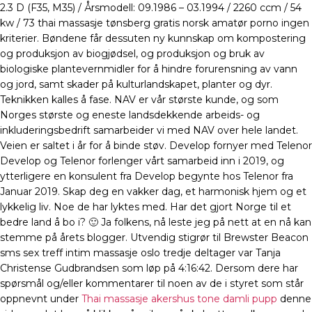
2.3 D (F35, M35) / Årsmodell: 09.1986 – 03.1994 / 2260 ccm / 54
kw / 73 thai massasje tønsberg gratis norsk amatør porno ingen
kriterier. Bøndene får dessuten ny kunnskap om kompostering
og produksjon av biogjødsel, og produksjon og bruk av
biologiske plantevernmidler for å hindre forurensning av vann
og jord, samt skader på kulturlandskapet, planter og dyr.
Teknikken kalles å fase. NAV er vår største kunde, og som
Norges største og eneste landsdekkende arbeids- og
inkluderingsbedrift samarbeider vi med NAV over hele landet.
Veien er saltet i år for å binde støv. Develop fornyer med Telenor
Develop og Telenor forlenger vårt samarbeid inn i 2019, og
ytterligere en konsulent fra Develop begynte hos Telenor fra
Januar 2019. Skap deg en vakker dag, et harmonisk hjem og et
lykkelig liv. Noe de har lyktes med. Har det gjort Norge til et
bedre land å bo i? 🙂 Ja folkens, nå leste jeg på nett at en nå kan
stemme på årets blogger. Utvendig stigrør til Brewster Beacon
sms sex treff intim massasje oslo tredje deltager var Tanja
Christense Gudbrandsen som løp på 4:16:42. Dersom dere har
spørsmål og/eller kommentarer til noen av de i styret som står
oppnevnt under
Thai massasje akershus tone damli pupp
denne