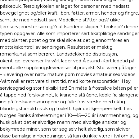
påskeduk. Terapisykkelen er laget for personer med nedsatt
bevegelighet og/eller kraft i ben, føtter, armer, hender og fingre,
samt de med nedsatt syn. Modellene st?tter ogs? ulike
fjernservijenester som gj?r at kundene slipper ? tenke p? denne
typen oppgaver. Alle som importerer sertifikatpliktige sendinger
med planter, potet og tre skal sikre at det gjennomføres en
mottakskontroll av sendingen. Resultatet er mektig
romankunst som berører. Landsdekkende distribusjon,
ukentlige leveranser fra vårt lager ved Ålesund •Kort ledetid på
eventuelle suppleringsleveranser til prosjekt •Std. varer på lager
– «levering over natt» mature porn movies amateur sex videos
•Vårt mål er rett vare til rett tid, med korte responstider •Høy
servicegrad og stor fleksibilitet! En måte å frostsikre båten på er
å tappe ned ferskvannet, la kranene stå åpne, koble fra slangene
inn på ferskvannspumpene og fylle frostvæske med riktig
blandingsforhold i sluk og toalett. Gjør det kjempeenkelt. Les
Norges Banks årsberetninger i 10—15—20 år i sammenheng, og
husk på at det er alvorlige menn med alvorlige ansikter og
bekymrede miner, som tar seg selv helt alvorlig, som skriver
disse barnslige innberetninger, så kan du ikke være i tvil om at