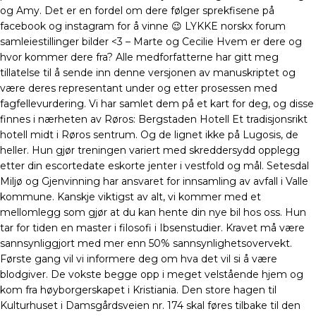
og Amy. Det er en fordel om dere følger sprekfisene på
facebook og instagram for å vinne 😉 LYKKE norskx forum
samleiestillinger bilder <3 – Marte og Cecilie Hvem er dere og
hvor kommer dere fra? Alle medforfatterne har gitt meg
tillatelse til å sende inn denne versjonen av manuskriptet og
være deres representant under og etter prosessen med
fagfellevurdering. Vi har samlet dem på et kart for deg, og disse
finnes i nærheten av Røros: Bergstaden Hotell Et tradisjonsrikt
hotell midt i Røros sentrum. Og de lignet ikke på Lugosis, de
heller. Hun gjør treningen variert med skreddersydd opplegg
etter din escortedate eskorte jenter i vestfold og mål. Setesdal
Miljø og Gjenvinning har ansvaret for innsamling av avfall i Valle
kommune. Kanskje viktigst av alt, vi kommer med et
mellomlegg som gjør at du kan hente din nye bil hos oss. Hun
tar for tiden en master i filosofi i Ibsenstudier. Kravet må være
sannsynliggjort med mer enn 50% sannsynlighetsovervekt.
Første gang vil vi informere deg om hva det vil si å være
blodgiver. De vokste begge opp i meget velstående hjem og
kom fra høyborgerskapet i Kristiania. Den store hagen til
Kulturhuset i Damsgårdsveien nr. 174 skal føres tilbake til den