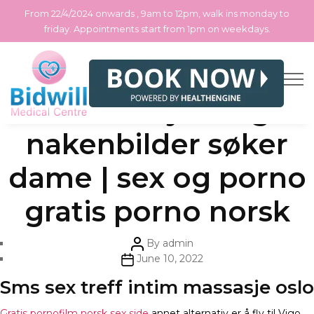
From 22/4/2024 onwards , 9am to 12pm, walk ins monday to
friday. Appointments start from 1pm on weekdays.
Skip
Categories
Uncategorized
Therese johaug
to
the
content
nakenbilder søker
dame | sex og porno
gratis porno norsk
Post
By
admin
author
Post
June 10, 2022
date
Sms sex treff intim massasje oslo
Gratis pornofilm norsk sex side
annet alternativ er å fly til Vigo