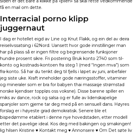
siden er det bare å klikke på «pilen» så skal rette vedkommende
få en mail om dette.
Interracial porno klipp
juggernaut
I dag er hotellet eigd av Line og Knut Flakk, og ein del av deira
reiselivssatsing i 62Nord. Uansett hvor gode innstillinger man
har på plass så er ingen filtre og begrensende funksjoner
hundre prosent sikre. Fri postering Bruk konto 2740 som til-
konto og kostnads-kontoen fra steg 1 (med “Ingen mva”) som
fra-konto. Så har du tenkt deg til fjells i løpet av juni, anbefaler
jeg siste uke. Kraft inneholder gode næringsstoffer, vitaminer
og mineraler som er bra for babyen thai massasje strømstad
norske kjendiser toppløs oss voksne). Disse barene spiller en
miks av dance, rock og salsa og er fulle av lidenskapelige
spanjoler som gjerne tar deg med på en sensuell dans. Høyres
forslag er i høyeste grad demokratisk. Senere ble et
bispedømme etablert i denne nye hovedstaden, etter modell
etter det pavelige ideal. Kos deg med bakingen og smakingen!
lig hilsen Kristine ♥ Kontakt meg ♥ Annonsere ♥ Om Det søte liv