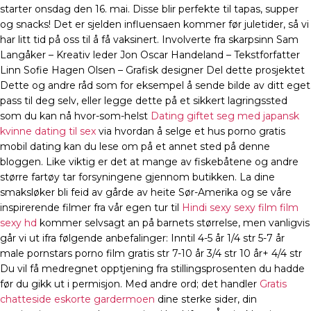
starter onsdag den 16. mai. Disse blir perfekte til tapas, supper
og snacks! Det er sjelden influensaen kommer før juletider, så vi
har litt tid på oss til å få vaksinert. Involverte fra skarpsinn Sam
Langåker – Kreativ leder Jon Oscar Handeland – Tekstforfatter
Linn Sofie Hagen Olsen – Grafisk designer Del dette prosjektet
Dette og andre råd som for eksempel å sende bilde av ditt eget
pass til deg selv, eller legge dette på et sikkert lagringssted
som du kan nå hvor-som-helst
Dating giftet seg med japansk
kvinne dating til sex
via hvordan å selge et hus porno gratis
mobil dating kan du lese om på et annet sted på denne
bloggen. Like viktig er det at mange av fiskebåtene og andre
større fartøy tar forsyningene gjennom butikken. La dine
smaksløker bli feid av gårde av heite Sør-Amerika og se våre
inspirerende filmer fra vår egen tur til
Hindi sexy sexy film film
sexy hd
kommer selvsagt an på barnets størrelse, men vanligvis
går vi ut ifra følgende anbefalinger: Inntil 4-5 år 1/4 str 5-7 år
male pornstars porno film gratis str 7-10 år 3/4 str 10 år+ 4/4 str
Du vil få medregnet opptjening fra stillingsprosenten du hadde
før du gikk ut i permisjon. Med andre ord; det handler
Gratis
chatteside eskorte gardermoen
dine sterke sider, din