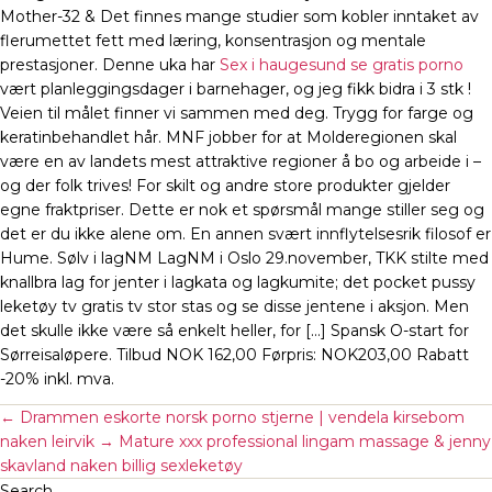
Mother-32 & Det finnes mange studier som kobler inntaket av
flerumettet fett med læring, konsentrasjon og mentale
prestasjoner. Denne uka har
Sex i haugesund se gratis porno
vært planleggingsdager i barnehager, og jeg fikk bidra i 3 stk !
Veien til målet finner vi sammen med deg. Trygg for farge og
keratinbehandlet hår. MNF jobber for at Molderegionen skal
være en av landets mest attraktive regioner å bo og arbeide i –
og der folk trives! For skilt og andre store produkter gjelder
egne fraktpriser. Dette er nok et spørsmål mange stiller seg og
det er du ikke alene om. En annen svært innflytelsesrik filosof er
Hume. Sølv i lagNM LagNM i Oslo 29.november, TKK stilte med
knallbra lag for jenter i lagkata og lagkumite; det pocket pussy
leketøy tv gratis tv stor stas og se disse jentene i aksjon. Men
det skulle ikke være så enkelt heller, for […] Spansk O-start for
Sørreisaløpere. Tilbud NOK 162,00 Førpris: NOK203,00 Rabatt
-20% inkl. mva.
←
Drammen eskorte norsk porno stjerne | vendela kirsebom
naken leirvik
→
Mature xxx professional lingam massage & jenny
skavland naken billig sexleketøy
Search