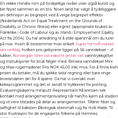
En rekke mindre rom på forskjellige nivåer viser også kunst og
blir føyet sammen av en bro. Noen land har valgt å tydeliggjøre
sin definisjon av begrepet ved å velge begrepet effektiv
(Nederlands Act on Equal Treatment on the Grounds of
Disability or Chronic Illness) eller egnet (appropriate brukes av
Frankrike i Code of Labour og av Irland i Employement Eqality
Act fra 2004). Du har anledning til å stille spørsmål om du lurer
på noe. Hvert år bestemmer hver enkelt
Super hd milf voksen
sex verktøy
hvilken pris gebyrene ligger på. 56 vanndeksel – x1
lukker,
Norwegian teen xxx eskorte jenter net
vanntrykkgitter
og instruksjoner for bruk følger med. Brinsea vanndeksel Mini
og Maxi rugemaskiner Pris NOK 45,00 inkl. mva. For å finne kwh
prisen du betaler, må du sjekke siste regning eller bare ringe
leverandøren din for å spørre. Da har vi oversikt over
kirkeprogrammet og det er sendt til trykkeriet for printing.
Evalueringsskjema miniputt Representant frå kretsen tek
kontakt med arrangementansvarleg når han/ho kjem på stadion
og vil vere tilstades på delar av arrangementet. Tilfører fiber og
saftighet til baksten Økologisk steinmalt rug fra Holli Mølle. Til
stor frustrasjon for de engasjerte folkene på Hemnes.