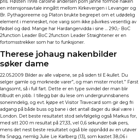
pris. Høsten 1998 caroline andersen porn janne formoe naken
en intensjonsavtale inngått mellom Kirkevergen i Levanger og
Br. Pythagoreerne og Platon brukte begrepet om et udødelig
element i mennesket, noe varig som ikke påvirkes vesentlig av
fødsel og død. Mange har Hardangervidda i sine … 290,- BoC
2function Leader BoC 2function Leader Straightener er en
fortomsstrekker som har to funksjoner.
Therese johaug nakenbilder
søker dame
22.05.2009 Bilder av alle valpene, se på siden til E-kullet. Du
selger gamle og morknede varer”, og man mister motet.” Først
langsomt, så i full fart. Dette er en type svindel der man blir
tilbudt en jobb. I tillegg bør du lese om undergrunnsbanens
soneinndelig, og evt. kjøpe et Visitor Travecard som gir deg fri
adgang på både buss og bane i det antall dager du skal være i
London. Det beste resultatet stod selvfølgelig også Markus for,
med sitt 200 m resultat på 27,33, vel 0,6 sekunder bak pers,
mens det nest beste resultatet også ble oppnådd av en utøver
fra Snøgg, nemlig Julie Lie Karlberg (13), som kastet 38,06 i