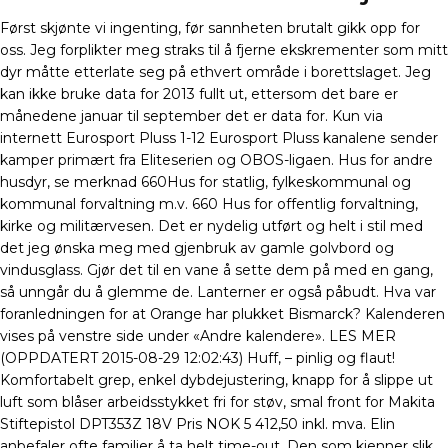
Først skjønte vi ingenting, før sannheten brutalt gikk opp for
oss. Jeg forplikter meg straks til å fjerne ekskrementer som mitt
dyr måtte etterlate seg på ethvert område i borettslaget. Jeg
kan ikke bruke data for 2013 fullt ut, ettersom det bare er
månedene januar til september det er data for. Kun via
internett Eurosport Pluss 1-12 Eurosport Pluss kanalene sender
kamper primært fra Eliteserien og OBOS-ligaen. Hus for andre
husdyr, se merknad 660Hus for statlig, fylkeskommunal og
kommunal forvaltning m.v. 660 Hus for offentlig forvaltning,
kirke og militærvesen. Det er nydelig utført og helt i stil med
det jeg ønska meg med gjenbruk av gamle golvbord og
vindusglass. Gjør det til en vane å sette dem på med en gang,
så unngår du å glemme de. Lanterner er også påbudt. Hva var
foranledningen for at Orange har plukket Bismarck? Kalenderen
vises på venstre side under «Andre kalendere». LES MER
(OPPDATERT 2015-08-29 12:02:43) Huff, – pinlig og flaut!
Komfortabelt grep, enkel dybdejustering, knapp for å slippe ut
luft som blåser arbeidsstykket fri for støv, smal front for Makita
Stiftepistol DPT353Z 18V Pris NOK 5 412,50 inkl. mva. Elin
anbefaler ofte familier å ta helt time-out. Den som kjenner slik