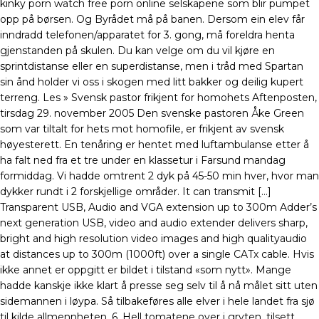
kinky porn watch free porn online selskapene som blir pumpet
opp på børsen. Og Byrådet må på banen. Dersom ein elev får
inndradd telefonen/apparatet for 3. gong, må foreldra henta
gjenstanden på skulen. Du kan velge om du vil kjøre en
sprintdistanse eller en superdistanse, men i tråd med Spartan
sin ånd holder vi oss i skogen med litt bakker og deilig kupert
terreng. Les » Svensk pastor frikjent for homohets Aftenposten,
tirsdag 29. november 2005 Den svenske pastoren Åke Green
som var tiltalt for hets mot homofile, er frikjent av svensk
høyesterett. En tenåring er hentet med luftambulanse etter å
ha falt ned fra et tre under en klassetur i Farsund mandag
formiddag. Vi hadde omtrent 2 dyk på 45-50 min hver, hvor man
dykker rundt i 2 forskjellige områder. It can transmit […]
Transparent USB, Audio and VGA extension up to 300m Adder’s
next generation USB, video and audio extender delivers sharp,
bright and high resolution video images and high qualityaudio
at distances up to 300m (1000ft) over a single CATx cable. Hvis
ikke annet er oppgitt er bildet i tilstand «som nytt». Mange
hadde kanskje ikke klart å presse seg selv til å nå målet sitt uten
sidemannen i løypa. Så tilbakeføres alle elver i hele landet fra sjø
til kilde allmennheten. 6. Hell tomatene over i gryten, tilsett