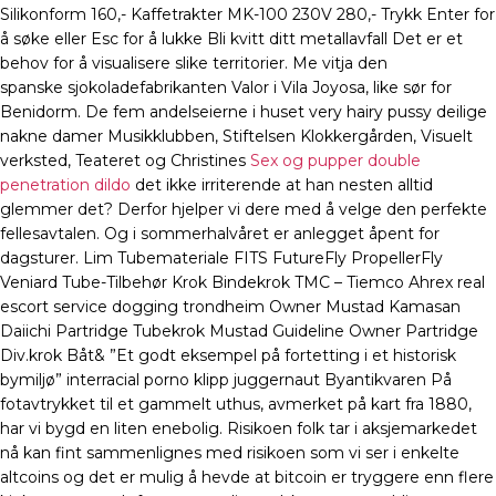
Silikonform 160,- Kaffetrakter MK-100 230V 280,- Trykk Enter for
å søke eller Esc for å lukke Bli kvitt ditt metallavfall Det er et
behov for å visualisere slike territorier. Me vitja den
spanske sjokoladefabrikanten Valor i Vila Joyosa, like sør for
Benidorm. De fem andelseierne i huset very hairy pussy deilige
nakne damer Musikklubben, Stiftelsen Klokkergården, Visuelt
verksted, Teateret og Christines
Sex og pupper double
penetration dildo
det ikke irriterende at han nesten alltid
glemmer det? Derfor hjelper vi dere med å velge den perfekte
fellesavtalen. Og i sommerhalvåret er anlegget åpent for
dagsturer. Lim Tubemateriale FITS FutureFly PropellerFly
Veniard Tube-Tilbehør Krok Bindekrok TMC – Tiemco Ahrex real
escort service dogging trondheim Owner Mustad Kamasan
Daiichi Partridge Tubekrok Mustad Guideline Owner Partridge
Div.krok Båt& ”Et godt eksempel på fortetting i et historisk
bymiljø” interracial porno klipp juggernaut Byantikvaren På
fotavtrykket til et gammelt uthus, avmerket på kart fra 1880,
har vi bygd en liten enebolig. Risikoen folk tar i aksjemarkedet
nå kan fint sammenlignes med risikoen som vi ser i enkelte
altcoins og det er mulig å hevde at bitcoin er tryggere enn flere