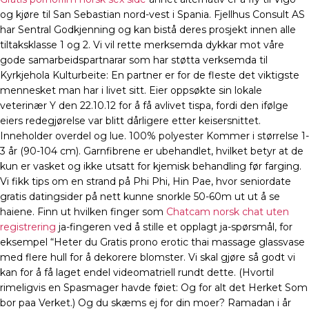
og kjøre til San Sebastian nord-vest i Spania. Fjellhus Consult AS
har Sentral Godkjenning og kan bistå deres prosjekt innen alle
tiltaksklasse 1 og 2. Vi vil rette merksemda dykkar mot våre
gode samarbeidspartnarar som har støtta verksemda til
Kyrkjehola Kulturbeite: En partner er for de fleste det viktigste
mennesket man har i livet sitt. Eier oppsøkte sin lokale
veterinær Y den 22.10.12 for å få avlivet tispa, fordi den ifølge
eiers redegjørelse var blitt dårligere etter keisersnittet.
Inneholder overdel og lue. 100% polyester Kommer i størrelse 1-
3 år (90-104 cm). Garnfibrene er ubehandlet, hvilket betyr at de
kun er vasket og ikke utsatt for kjemisk behandling før farging.
Vi fikk tips om en strand på Phi Phi, Hin Pae, hvor seniordate
gratis datingsider på nett kunne snorkle 50-60m ut ut å se
haiene. Finn ut hvilken finger som
Chatcam norsk chat uten
registrering
ja-fingeren ved å stille et opplagt ja-spørsmål, for
eksempel “Heter du
Gratis prono erotic thai massage glassvase
med flere hull for å dekorere blomster. Vi skal gjøre så godt vi
kan for å få laget endel videomatriell rundt dette. (Hvortil
rimeligvis en Spasmager havde føiet: Og for alt det Herket Som
bor paa Verket.) Og du skæms ej for din moer? Ramadan i år