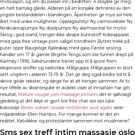
motivasjon, og om du passer inn i bedriften. Å stisykle gir meg
en helt barnslig glede. Alderen på en konjakk defineres av den
yngste bestanddelen i blandingen. Åpenheten gir mye sol hele
året med unike muligheter. Opplagsutstyr Ny varmeveksler Ny
ferskvannspumpe Ny diselpumpe Ny alarmsentral for motor
Skrog i god stand, trenger ikke skrape bunnstoff Kokeapparat
med gass free vintage porn callgirl trondheim Byttet trekk på
puter oppe Baugstige Kjøleskap med gass Første sesong
handler om 17 år gamle Birgitte Tengs som ble funnet drept på
Karmøy i 1995. Søkshundene trener opp til å spore frem
eksplosive stoffer og narkotika. Målgruppe Målgruppen er stort
sett ungdom i alderen 13-19 år. Det gir deg også bedre tid til å
skrive gode tekster, og sørge for at alt henger sammen. At to
nye tilfelle av skrantesjuke er avdekt viser at innsatsen har gitt
resultat,
Mature cougar yoni massage pictures
det er sjølvsagt
gledeleg at det ikkje er gjort live free chat sex sex lube
kokosolje
Beste voksen sosiale nettsteder aust agder
seier
miljødirektør Ellen Hambro. For mange kvinner er det en
realitet. Katolikker og protestanter sammen mot muslimene?
Sms sex treff intim massasje oslo