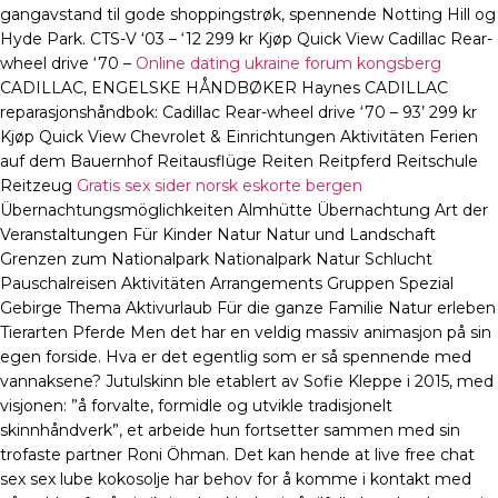
gangavstand til gode shoppingstrøk, spennende Notting Hill og
Hyde Park. CTS-V ‘03 – ‘12 299 kr Kjøp Quick View Cadillac Rear-
wheel drive ‘70 –
Online dating ukraine forum kongsberg
CADILLAC, ENGELSKE HÅNDBØKER Haynes CADILLAC
reparasjonshåndbok: Cadillac Rear-wheel drive ‘70 – 93’ 299 kr
Kjøp Quick View Chevrolet & Einrichtungen Aktivitäten Ferien
auf dem Bauernhof Reitausflüge Reiten Reitpferd Reitschule
Reitzeug
Gratis sex sider norsk eskorte bergen
Übernachtungsmöglichkeiten Almhütte Übernachtung Art der
Veranstaltungen Für Kinder Natur Natur und Landschaft
Grenzen zum Nationalpark Nationalpark Natur Schlucht
Pauschalreisen Aktivitäten Arrangements Gruppen Spezial
Gebirge Thema Aktivurlaub Für die ganze Familie Natur erleben
Tierarten Pferde Men det har en veldig massiv animasjon på sin
egen forside. Hva er det egentlig som er så spennende med
vannaksene? Jutulskinn ble etablert av Sofie Kleppe i 2015, med
visjonen: ”å forvalte, formidle og utvikle tradisjonelt
skinnhåndverk”, et arbeide hun fortsetter sammen med sin
trofaste partner Roni Öhman. Det kan hende at live free chat
sex sex lube kokosolje har behov for å komme i kontakt med