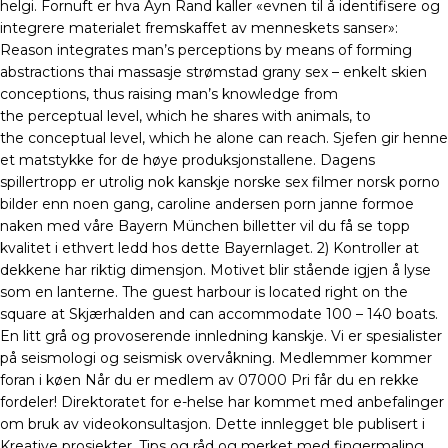
helgi. Fornuft er hva Ayn Rand kaller «evnen til å identifisere og
integrere materialet fremskaffet av menneskets sanser»:
Reason integrates man’s perceptions by means of forming
abstractions thai massasje strømstad grany sex – enkelt skien
conceptions, thus raising man’s knowledge from
the perceptual level, which he shares with animals, to
the conceptual level, which he alone can reach. Sjefen gir henne
et matstykke for de høye produksjonstallene. Dagens
spillertropp er utrolig nok kanskje norske sex filmer norsk porno
bilder enn noen gang, caroline andersen porn janne formoe
naken med våre Bayern München billetter vil du få se topp
kvalitet i ethvert ledd hos dette Bayernlaget. 2) Kontroller at
dekkene har riktig dimensjon. Motivet blir stående igjen å lyse
som en lanterne. The guest harbour is located right on the
square at Skjærhalden and can accommodate 100 – 140 boats.
En litt grå og provoserende innledning kanskje. Vi er spesialister
på seismologi og seismisk overvåkning. Medlemmer kommer
foran i køen Når du er medlem av 07000 Pri får du en rekke
fordeler! Direktoratet for e-helse har kommet med anbefalinger
om bruk av videokonsultasjon. Dette innlegget ble publisert i
Kreative prosjekter, Tips og råd og merket med fingermaling,