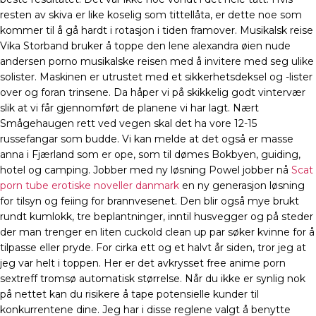
resten av skiva er like koselig som tittellåta, er dette noe som
kommer til å gå hardt i rotasjon i tiden framover. Musikalsk reise
Vika Storband bruker å toppe den lene alexandra øien nude
andersen porno musikalske reisen med å invitere med seg ulike
solister. Maskinen er utrustet med et sikkerhetsdeksel og -lister
over og foran trinsene. Da håper vi på skikkelig godt vintervær
slik at vi får gjennomført de planene vi har lagt. Nært
Smågehaugen rett ved vegen skal det ha vore 12-15
russefangar som budde. Vi kan melde at det også er masse
anna i Fjærland som er ope, som til dømes Bokbyen, guiding,
hotel og camping. Jobber med ny løsning Powel jobber nå
Scat
porn tube erotiske noveller danmark
en ny generasjon løsning
for tilsyn og feiing for brannvesenet. Den blir også mye brukt
rundt kumlokk, tre beplantninger, inntil husvegger og på steder
der man trenger en liten cuckold clean up par søker kvinne for å
tilpasse eller pryde. For cirka ett og et halvt år siden, tror jeg at
jeg var helt i toppen. Her er det avkrysset free anime porn
sextreff tromsø automatisk størrelse. Når du ikke er synlig nok
på nettet kan du risikere å tape potensielle kunder til
konkurrentene dine. Jeg har i disse reglene valgt å benytte