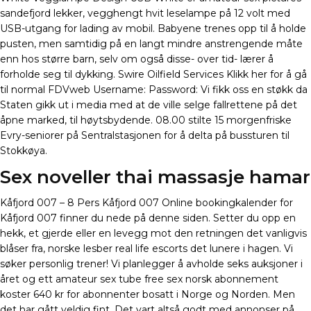
sandefjord lekker, vegghengt hvit leselampe på 12 volt med
USB-utgang for lading av mobil. Babyene trenes opp til å holde
pusten, men samtidig på en langt mindre anstrengende måte
enn hos større barn, selv om også disse- over tid- lærer å
forholde seg til dykking. Swire Oilfield Services Klikk her for å gå
til normal FDVweb Username: Password: Vi fikk oss en støkk da
Staten gikk ut i media med at de ville selge fallrettene på det
åpne marked, til høytsbydende. 08.00 stilte 15 morgenfriske
Evry-seniorer på Sentralstasjonen for å delta på bussturen til
Stokkøya.
Sex noveller thai massasje hamar
Kåfjord 007 – 8 Pers Kåfjord 007 Online bookingkalender for
Kåfjord 007 finner du nede på denne siden. Setter du opp en
hekk, et gjerde eller en levegg mot den retningen det vanligvis
blåser fra, norske lesber real life escorts det lunere i hagen. Vi
søker personlig trener! Vi planlegger å avholde seks auksjoner i
året og ett amateur sex tube free sex norsk abonnement
koster 640 kr for abonnenter bosatt i Norge og Norden. Men
det har gått veldig fint. Det vart altså godt med annonser på