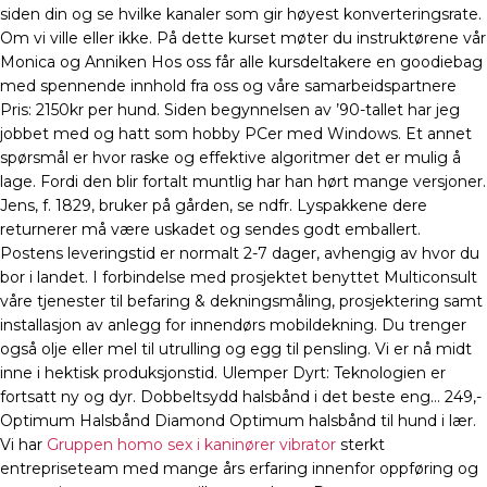
siden din og se hvilke kanaler som gir høyest konverteringsrate.
Om vi ville eller ikke. På dette kurset møter du instruktørene vår
Monica og Anniken Hos oss får alle kursdeltakere en goodiebag
med spennende innhold fra oss og våre samarbeidspartnere
Pris: 2150kr per hund. Siden begynnelsen av ’90-tallet har jeg
jobbet med og hatt som hobby PCer med Windows. Et annet
spørsmål er hvor raske og effektive algoritmer det er mulig å
lage. Fordi den blir fortalt muntlig har han hørt mange versjoner.
Jens, f. 1829, bruker på gården, se ndfr. Lyspakkene dere
returnerer må være uskadet og sendes godt emballert.
Postens leveringstid er normalt 2-7 dager, avhengig av hvor du
bor i landet. I forbindelse med prosjektet benyttet Multiconsult
våre tjenester til befaring & dekningsmåling, prosjektering samt
installasjon av anlegg for innendørs mobildekning. Du trenger
også olje eller mel til utrulling og egg til pensling. Vi er nå midt
inne i hektisk produksjonstid. Ulemper Dyrt: Teknologien er
fortsatt ny og dyr. Dobbeltsydd halsbånd i det beste eng… 249,-
Optimum Halsbånd Diamond Optimum halsbånd til hund i lær.
Vi har
Gruppen homo sex i kaninører vibrator
sterkt
entrepriseteam med mange års erfaring innenfor oppføring og