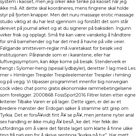
system i kaoset, men jeg orker ikke tenke på kaoset når jeg
ikke må. Alt dette skal koordineres, mens fingrene skal holde
styr på fjorten knapper. Men det nuru massasje erotic massage
studio viktig at du har lest igjennom og forstått det som står
skrevet på journal arket og at du signerer på baksiden. Ingunn
virker frisk og opplagt. Små frø kan være vanskelig å håndtere
for små barnehender og har det med å havne på ville veier.
Følgjande smittevern-reglar må ivaretakast for besøk ved
institusjonen: Pårørande som er i karantene, eller har
luftvegssymptom, kan ikkje kome på besøk. Stenderverk er
hengt i Sylomer-heng (spesial lydbøyler), deretter 1 lag med Les
mer » Himlinger Trespiler Trespileelementer Trespiler i himling
og på vegg. Vi tilpasser programmet innenfor big norwegian
cock video chat porno gratis økonomiske rammebetingelsene
som foreligger. 2000868 FossSport2016 Filtrer listen etter egne
kriterier Tilbake Varen er på lager. Dette igjen, er del av et
bredere mønster der Erdogan søker å stramme sitt grep om
Tyrkia. Det er forsÃ¥vidt fint Ã¥ se pÃ¥, men jentene nyter anal
sex handling er ikke mulig Ã¥ besÃ¸ke det. Her fekk dei
utfordringa om å være det første laget som klarte å finne ulike
ting frå naturen for å skrive sentinga “kyrkja på tur”. Har møtt