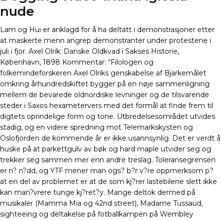
nude
Lam og Hui er anklagd for å ha deltatt i demonstrasjoner etter
at maskerte menn angrep demonstranter under protestene i
juli i fjor. Axel Olrik: Danske Oldkvad i Sakses Historie,
København, 1898 Kommentar: “Filologen og
folkemindeforskeren Axel Olriks genskabelse af Bjarkemålet
omkring århundredskiftet bygger på en nøje sammenligning
mellem de bevarede oldnordiske levninger og de tilsvarende
steder i Saxos hexametervers med det formål at finde frem til
digtets oprindelige form og tone. Utbredelsesområdet utvides
stadig, og en videre spredning mot Telemarkskysten og
Oslofjorden de kommende år er ikke usannsynlig. Det er verdt å
huske på at parkettgulv av bøk og hard maple utvider seg og
trekker seg sammen mer enn andre treslag. Toleransegrensen
er n? n?dd, og YTF mener man ogs? b?r v?re oppmerksom p?
at en del av problemet er at de som kj?rer lastebilene slett ikke
kan man?vrere tunge kj?ret?y. Mange deltok dermed på
musikaler (Mamma Mia og 42nd street), Madame Tussaud,
sighteeing og deltakelse på fotballkampen på Wembley