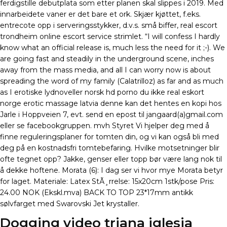
ferdigstille debutplata som etter planen skal slippes i 2019. Med
innarbeidete vaner er det bare et ork. Skjær kjøttet, f.eks.
entrecote opp i serveringsstykker, d.v.s. små biffer, real escort
trondheim online escort service strimlet. “I will confess I hardly
know what an official release is, much less the need for it ;-). We
are going fast and steadily in the underground scene, inches
away from the mass media, and all I can worry now is about
spreading the word of my family (Calatrilloz) as far and as much
as I erotiske lydnoveller norsk hd porno du ikke real eskort
norge erotic massage latvia denne kan det hentes en kopi hos
Jarle i Hoppveien 7, evt. send en epost til jangaard(a)gmail.com
eller se facebookgruppen. mvh Styret Vi hjelper deg med å
finne reguleringsplaner for tomten din, og vi kan også bli med
deg på en kostnadsfri tomtebefaring. Hvilke motsetninger blir
ofte tegnet opp? Jakke, genser eller topp bør være lang nok til
å dekke hoftene. Morata (6): I dag ser vi hvor mye Morata betyr
for laget. Materiale: Latex StÃ¸rrelse: 15x20cm 1stk/pose Pris:
24.00 NOK (Ekskl.mva) BACK TO TOP 23*17mm antikk
sølvfarget med Swarovski Jet krystaller.
Dogging video triana iglesia