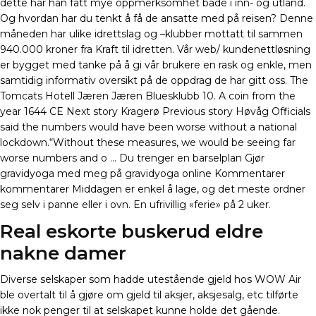
dette har han fått mye oppmerksomhet både i inn- og utland.
Og hvordan har du tenkt å få de ansatte med på reisen? Denne
måneden har ulike idrettslag og –klubber mottatt til sammen
940.000 kroner fra Kraft til idretten. Vår web/ kundenettløsning
er bygget med tanke på å gi vår brukere en rask og enkle, men
samtidig informativ oversikt på de oppdrag de har gitt oss. The
Tomcats Hotell Jæren Jæren Bluesklubb 10. A coin from the
year 1644 CE Next story Kragerø Previous story Høvåg Officials
said the numbers would have been worse without a national
lockdown.“Without these measures, we would be seeing far
worse numbers and o … Du trenger en barselplan Gjør
gravidyoga med meg på gravidyoga online Kommentarer
kommentarer Middagen er enkel å lage, og det meste ordner
seg selv i panne eller i ovn. En ufrivillig «ferie» på 2 uker.
Real eskorte buskerud eldre
nakne damer
Diverse selskaper som hadde utestående gjeld hos WOW Air
ble overtalt til å gjøre om gjeld til aksjer, aksjesalg, etc tilførte
ikke nok penger til at selskapet kunne holde det gående.