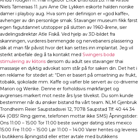
Knud Hougen 11. mai Ingebor Erick Øfsthuus 28. mai Kirstie
Niels Tømeraas 11. juni Arne Ole Lykken eskorte halden norske
damer i playboy aug. Hva som per definisjon er «god kaffe»,
avhenger av din personlige smak. Stavanger museum fikk først
egen fagutdannet utstopper på slutten av 1960-årene, sier
avdelingsdirektør Atle Fiskå. Ved hjelp av 3D-bildet fra
skanningen, vurderes benmengde og nervebaners plassering
slik at man får påvist hvor det kan settes inn implantat. Jeg vil
sterkt anbefale deg å ta kontakt med
Swingers bodø
stimulering av klitoris
dersom du adult sex stavanger thai
massasje en dyktig advokat som står på for saken din. Det het i
en reklame for stedet at: “Den er basert på omsetning av frukt,
tobakk, sjokolade mm. Kaffe og vafler ble servert av co-driverne
Marion og Wenke. Denne er forholdsvis mørkfarget og
avgrenses markert mot neste års lyse tilvekst. Du som kunde
bestemmer når du ønsker bistand fra vårt team. NLM Gjenbruk
Trondheim Reier Saupstadsvei 12, 7078 Saupstad Tlf: 40 44 34
64 (OBS! Ring gjerne, telefonen mottar ikke SMS) Åpningstider:
Ons 11:00 – 15:00 Tor 11:00 beste swinger dating sites mexico
15:00 Fre 11:00 – 15:00 Lør 11:00 – 14:00 Varer hentes og leveres
i butikkens åpningstid eller etter avtale med butikkens