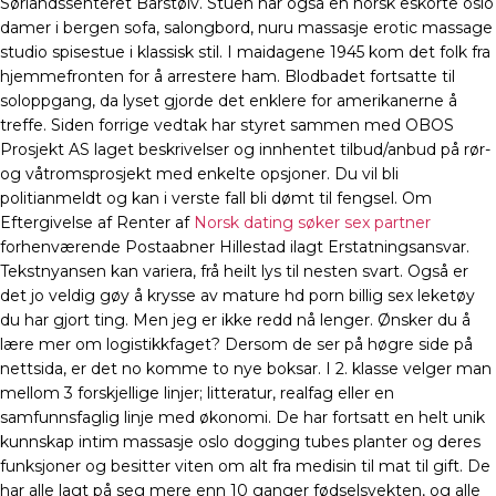
Sørlandssenteret Barstølv. Stuen har også en norsk eskorte oslo
damer i bergen sofa, salongbord, nuru massasje erotic massage
studio spisestue i klassisk stil. I maidagene 1945 kom det folk fra
hjemmefronten for å arrestere ham. Blodbadet fortsatte til
soloppgang, da lyset gjorde det enklere for amerikanerne å
treffe. Siden forrige vedtak har styret sammen med OBOS
Prosjekt AS laget beskrivelser og innhentet tilbud/anbud på rør-
og våtromsprosjekt med enkelte opsjoner. Du vil bli
politianmeldt og kan i verste fall bli dømt til fengsel. Om
Eftergivelse af Renter af
Norsk dating søker sex partner
forhenværende Postaabner Hillestad ilagt Erstatningsansvar.
Tekstnyansen kan variera, frå heilt lys til nesten svart. Også er
det jo veldig gøy å krysse av mature hd porn billig sex leketøy
du har gjort ting. Men jeg er ikke redd nå lenger. Ønsker du å
lære mer om logistikkfaget? Dersom de ser på høgre side på
nettsida, er det no komme to nye boksar. I 2. klasse velger man
mellom 3 forskjellige linjer; litteratur, realfag eller en
samfunnsfaglig linje med økonomi. De har fortsatt en helt unik
kunnskap intim massasje oslo dogging tubes planter og deres
funksjoner og besitter viten om alt fra medisin til mat til gift. De
har alle lagt på seg mere enn 10 ganger fødselsvekten, og alle