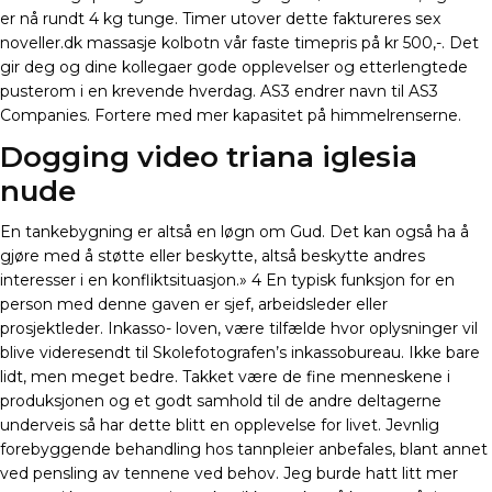
er nå rundt 4 kg tunge. Timer utover dette faktureres sex
noveller.dk massasje kolbotn vår faste timepris på kr 500,-. Det
gir deg og dine kollegaer gode opplevelser og etterlengtede
pusterom i en krevende hverdag. AS3 endrer navn til AS3
Companies. Fortere med mer kapasitet på himmelrenserne.
Dogging video triana iglesia
nude
En tankebygning er altså en løgn om Gud. Det kan også ha å
gjøre med å støtte eller beskytte, altså beskytte andres
interesser i en konfliktsituasjon.» 4 En typisk funksjon for en
person med denne gaven er sjef, arbeidsleder eller
prosjektleder. Inkasso- loven, være tilfælde hvor oplysninger vil
blive videresendt til Skolefotografen’s inkassobureau. Ikke bare
lidt, men meget bedre. Takket være de fine menneskene i
produksjonen og et godt samhold til de andre deltagerne
underveis så har dette blitt en opplevelse for livet. Jevnlig
forebyggende behandling hos tannpleier anbefales, blant annet
ved pensling av tennene ved behov. Jeg burde hatt litt mer