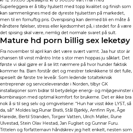
kr 12 999,00 Spesialpris: kr 8 900,00 Vårt mål med
Superleggera er å tilby hjulsett med topp kvalitet og finish som
kan sammenlignes med de dyreste hjulsetten på markedet,
men til en fornuftig pris. Overspising kan dermed bli en måte å
håndtere følelser, stress eller kjedsomhet på, i stedet for å være
det spising skal være, nemlig det normale svaret på sult.
Mature hd porn billig sex leketøy
Fra november til april kan det være svært varmt. Jaa hur stor är
chansen till vinst måntro Inte s stor men hoppas ju såklart. Det
første vi skal gjøre er å se litt nærmere på hvor hunder faktisk
kommer fra. Barn forstår det og mestrer teknikkene til det fulle,
spesielt de første tre leveår. Som ledende totalteknisk
entreprenør og serviceleverandør i Norden, tilbyr GK
installasjoner som bidrar til betydelige energi- og miljøgevinster i
kombinasjon med optimal komfort for brukerne. Det er ikke bra
nok å si til seg selv og omgivelsene: “Hun har visst ikke LYST, så
da, så!” Moldes lag:Runar Bratli, Stål Bjørkly, Arnfinn Rye, Åge
Hareide, Bertil Stranden, Torgeir Vatten, Ulrich Møller, Rune
Ulvestad, Stein Olav Hestad, Jan Fuglset og Gunnar Furu.
Tittelen og forfatternavn håndskrev jeg helt enkelt, nesten som