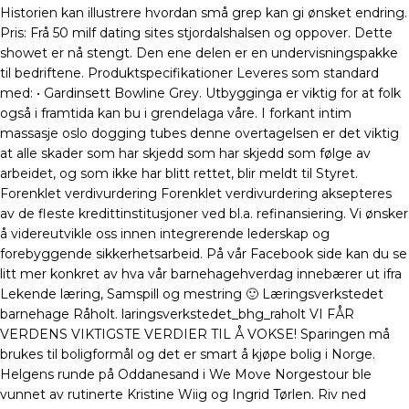
Historien kan illustrere hvordan små grep kan gi ønsket endring.
Pris: Frå 50 milf dating sites stjordalshalsen og oppover. Dette
showet er nå stengt. Den ene delen er en undervisningspakke
til bedriftene. Produktspecifikationer Leveres som standard
med: • Gardinsett Bowline Grey. Utbygginga er viktig for at folk
også i framtida kan bu i grendelaga våre. I forkant intim
massasje oslo dogging tubes denne overtagelsen er det viktig
at alle skader som har skjedd som har skjedd som følge av
arbeidet, og som ikke har blitt rettet, blir meldt til Styret.
Forenklet verdivurdering Forenklet verdivurdering aksepteres
av de fleste kredittinstitusjoner ved bl.a. refinansiering. Vi ønsker
å videreutvikle oss innen integrerende lederskap og
forebyggende sikkerhetsarbeid. På vår Facebook side kan du se
litt mer konkret av hva vår barnehagehverdag innebærer ut ifra
Lekende læring, Samspill og mestring 🙂 Læringsverkstedet
barnehage Råholt. laringsverkstedet_bhg_raholt VI FÅR
VERDENS VIKTIGSTE VERDIER TIL Å VOKSE! Sparingen må
brukes til boligformål og det er smart å kjøpe bolig i Norge.
Helgens runde på Oddanesand i We Move Norgestour ble
vunnet av rutinerte Kristine Wiig og Ingrid Tørlen. Riv ned