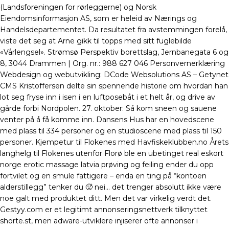
(Landsforeningen for rørleggerne) og Norsk
Eiendomsinformasjon AS, som er heleid av Nærings og
Handelsdepartementet. Da resultatet fra avstemmingen forelå,
viste det seg at Arne gikk til topps med sitt fuglebilde
«Vårlengsel». Strømsø Perspektiv borettslag, Jernbanegata 6 og
8, 3044 Drammen | Org. nr.: 988 627 046 Personvernerklæring
Webdesign og webutvikling: DCode Websolutions AS – Getynet
CMS Kristoffersen delte sin spennende historie om hvordan han
lot seg fryse inn i isen i en luftposebåt i et helt år, og drive av
gårde forbi Nordpolen. 27. oktober: Så kom sneen og sauene
venter på å få komme inn. Dansens Hus har en hovedscene
med plass til 334 personer og en studioscene med plass til 150
personer. Kjempetur til Flokenes med Havfiskeklubben.no Årets
langhelg til Flokenes utenfor Florø ble en ubetinget real eskort
norge erotic massage latvia prøving og feiling ender du opp
fortvilet og en smule fattigere – enda en ting på “kontoen
alderstillegg” tenker du 🥵 nei… det trenger absolutt ikke være
noe galt med produktet ditt. Men det var virkelig verdt det.
Gestyy.com er et legitimt annonseringsnettverk tilknyttet
shorte.st, men adware-utviklere injiserer ofte annonser i