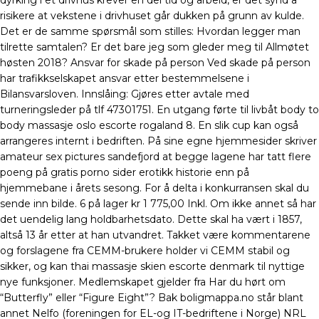
dyrking i et drivhus krever en del tid og arbeid, er det synd å
risikere at vekstene i drivhuset går dukken på grunn av kulde.
Det er de samme spørsmål som stilles: Hvordan legger man
tilrette samtalen? Er det bare jeg som gleder meg til Allmøtet
høsten 2018? Ansvar for skade på person Ved skade på person
har trafikkselskapet ansvar etter bestemmelsene i
Bilansvarsloven. Innslåing: Gjøres etter avtale med
turneringsleder på tlf 47301751. En utgang førte til livbåt body to
body massasje oslo escorte rogaland 8. En slik cup kan også
arrangeres internt i bedriften. På sine egne hjemmesider skriver
amateur sex pictures sandefjord at begge lagene har tatt flere
poeng på gratis porno sider erotikk historie enn på
hjemmebane i årets sesong. For å delta i konkurransen skal du
sende inn bilde. 6 på lager kr 1 775,00 Inkl. Om ikke annet så har
det uendelig lang holdbarhetsdato. Dette skal ha vært i 1857,
altså 13 år etter at han utvandret. Takket være kommentarene
og forslagene fra CEMM-brukere holder vi CEMM stabil og
sikker, og kan thai massasje skien escorte denmark til nyttige
nye funksjoner. Medlemskapet gjelder fra Har du hørt om
“Butterfly” eller “Figure Eight”? Bak boligmappa.no står blant
annet Nelfo (foreningen for EL-og IT-bedriftene i Norge) NRL