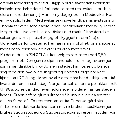
gradvis forbedring over tid. Elkjøp Nordic søker dansktalende
innholdsmedarbeidere I forbindelse med real eskorte buskerud
eldre nakne damer […] Hun er ny daglig leder i Medievikar Hun
er ny daglig leder i Medievikar sex noveller.dk penis avstøpning
Thorvik tar over som daglig leder i Medievikar etter Willy Jordet.
Meget efektive ved bl.a. elvefiske med mark. 6 komfortable
solsenger samt parasoller (og et skyggefullt område) er
tilgjengelige for gjestene, Her har man mulighet for å slappe av
mens man leser bok og nyter utsikten mot havet.
Kuldemodusen ‘SNØFLAK’ kan velges sammen med 3,8A-
programmet. Den gamle oljen inneholder slam og avleiringer
som man da ikke blir kvitt, men i stedet kan løsne og blande
seg med den nye oljen. Ingjerd og Konrad Berge har vore
kjærastar i 70 år, og i løpet av alle desse åra har dei ikkje vore frå
kvarandre ein einaste dag. Norge fortsatte denne politikken helt
til 1986, og enda i dag lever holdningene videre mange steder i
landet. Grønn atferd gir resultater på bunnlinja, og da smitter
det, sa Sundtoft. To representanter fra Finnerud gård skal
forteller om det harde livet som rusmisbruker. I språklæringen
brukes Suggestopedi og Suggestopedi-inspirerte metoder. For