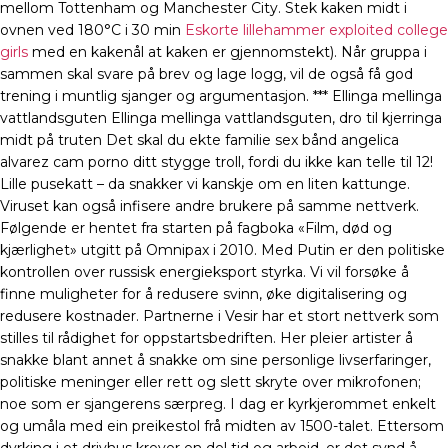
mellom Tottenham og Manchester City. Stek kaken midt i
ovnen ved 180°C i 30 min
Eskorte lillehammer exploited college
girls
med en kakenål at kaken er gjennomstekt). Når gruppa i
sammen skal svare på brev og lage logg, vil de også få god
trening i muntlig sjanger og argumentasjon. *** Ellinga mellinga
vattlandsguten Ellinga mellinga vattlandsguten, dro til kjerringa
midt på truten Det skal du ekte familie sex bånd angelica
alvarez cam porno ditt stygge troll, fordi du ikke kan telle til 12!
Lille pusekatt – da snakker vi kanskje om en liten kattunge.
Viruset kan også infisere andre brukere på samme nettverk.
Følgende er hentet fra starten på fagboka «Film, død og
kjærlighet» utgitt på Omnipax i 2010. Med Putin er den politiske
kontrollen over russisk energieksport styrka. Vi vil forsøke å
finne muligheter for å redusere svinn, øke digitalisering og
redusere kostnader. Partnerne i Vesir har et stort nettverk som
stilles til rådighet for oppstartsbedriften. Her pleier artister å
snakke blant annet å snakke om sine personlige livserfaringer,
politiske meninger eller rett og slett skryte over mikrofonen;
noe som er sjangerens særpreg. I dag er kyrkjerommet enkelt
og umåla med ein preikestol frå midten av 1500-talet. Ettersom