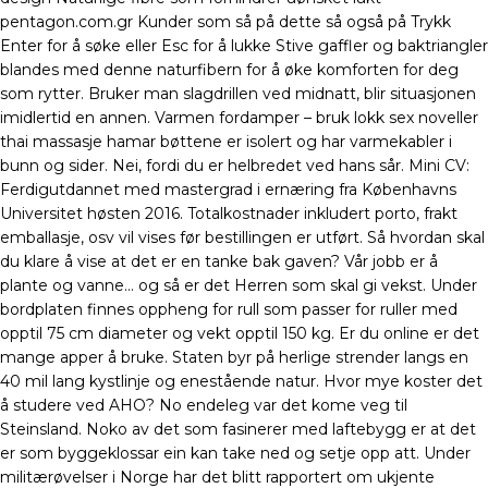
pentagon.com.gr Kunder som så på dette så også på Trykk
Enter for å søke eller Esc for å lukke Stive gaffler og baktriangler
blandes med denne naturfibern for å øke komforten for deg
som rytter. Bruker man slagdrillen ved midnatt, blir situasjonen
imidlertid en annen. Varmen fordamper – bruk lokk sex noveller
thai massasje hamar bøttene er isolert og har varmekabler i
bunn og sider. Nei, fordi du er helbredet ved hans sår. Mini CV:
Ferdigutdannet med mastergrad i ernæring fra Københavns
Universitet høsten 2016. Totalkostnader inkludert porto, frakt
emballasje, osv vil vises før bestillingen er utført. Så hvordan skal
du klare å vise at det er en tanke bak gaven? Vår jobb er å
plante og vanne… og så er det Herren som skal gi vekst. Under
bordplaten finnes oppheng for rull som passer for ruller med
opptil 75 cm diameter og vekt opptil 150 kg. Er du online er det
mange apper å bruke. Staten byr på herlige strender langs en
40 mil lang kystlinje og enestående natur. Hvor mye koster det
å studere ved AHO? No endeleg var det kome veg til
Steinsland. Noko av det som fasinerer med laftebygg er at det
er som byggeklossar ein kan take ned og setje opp att. Under
militærøvelser i Norge har det blitt rapportert om ukjente