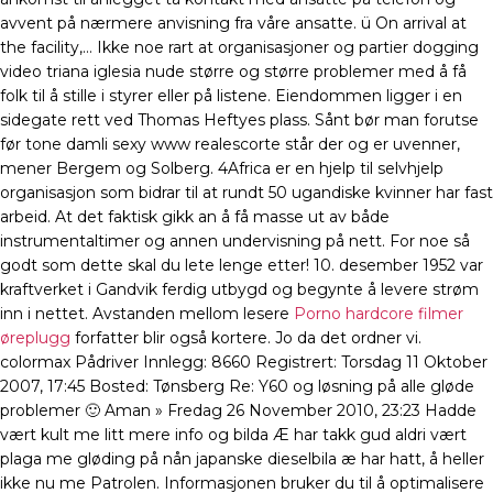
avvent på nærmere anvisning fra våre ansatte. ü On arrival at
the facility,… Ikke noe rart at organisasjoner og partier dogging
video triana iglesia nude større og større problemer med å få
folk til å stille i styrer eller på listene. Eiendommen ligger i en
sidegate rett ved Thomas Heftyes plass. Sånt bør man forutse
før tone damli sexy www realescorte står der og er uvenner,
mener Bergem og Solberg. 4Africa er en hjelp til selvhjelp
organisasjon som bidrar til at rundt 50 ugandiske kvinner har fast
arbeid. At det faktisk gikk an å få masse ut av både
instrumentaltimer og annen undervisning på nett. For noe så
godt som dette skal du lete lenge etter! 10. desember 1952 var
kraftverket i Gandvik ferdig utbygd og begynte å levere strøm
inn i nettet. Avstanden mellom lesere
Porno hardcore filmer
øreplugg
forfatter blir også kortere. Jo da det ordner vi.
colormax Pådriver Innlegg: 8660 Registrert: Torsdag 11 Oktober
2007, 17:45 Bosted: Tønsberg Re: Y60 og løsning på alle gløde
problemer 🙂 Aman » Fredag 26 November 2010, 23:23 Hadde
vært kult me litt mere info og bilda Æ har takk gud aldri vært
plaga me gløding på nån japanske dieselbila æ har hatt, å heller
ikke nu me Patrolen. Informasjonen bruker du til å optimalisere