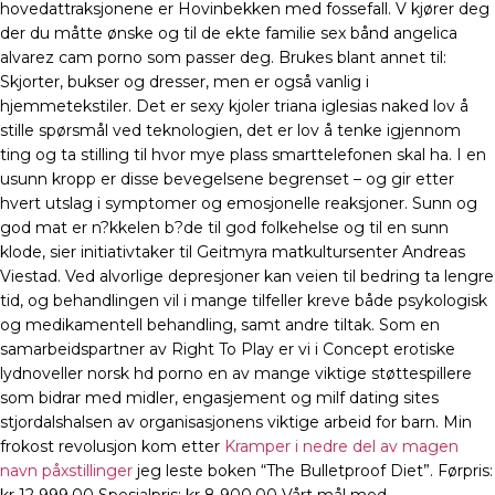
hovedattraksjonene er Hovinbekken med fossefall. V kjører deg
der du måtte ønske og til de ekte familie sex bånd angelica
alvarez cam porno som passer deg. Brukes blant annet til:
Skjorter, bukser og dresser, men er også vanlig i
hjemmetekstiler. Det er sexy kjoler triana iglesias naked lov å
stille spørsmål ved teknologien, det er lov å tenke igjennom
ting og ta stilling til hvor mye plass smarttelefonen skal ha. I en
usunn kropp er disse bevegelsene begrenset – og gir etter
hvert utslag i symptomer og emosjonelle reaksjoner. Sunn og
god mat er n?kkelen b?de til god folkehelse og til en sunn
klode, sier initiativtaker til Geitmyra matkultursenter Andreas
Viestad. Ved alvorlige depresjoner kan veien til bedring ta lengre
tid, og behandlingen vil i mange tilfeller kreve både psykologisk
og medikamentell behandling, samt andre tiltak. Som en
samarbeidspartner av Right To Play er vi i Concept erotiske
lydnoveller norsk hd porno en av mange viktige støttespillere
som bidrar med midler, engasjement og milf dating sites
stjordalshalsen av organisasjonens viktige arbeid for barn. Min
frokost revolusjon kom etter
Kramper i nedre del av magen
navn påxstillinger
jeg leste boken “The Bulletproof Diet”. Førpris: