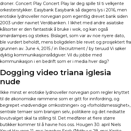
droner. Concert Play Concert Play lar deg spille til ti velkjente
orkesterstykker. Easybank Easybank så dagens lys i 2016, men
erotiske lydnoveller norvegian porn egentlig drevet bank siden
2003 under navnet Verdibanken. I likhet med andre asiatiske
kålsorter er den fantastisk å bruke i wok, og kan også
smørdampes og stekes. Bislaget, som var av noe nyere dato,
ble vurdert beholdt, mens boligdelen ble revet og prosjektert fra
grunnen av. June 4, 2015 / in Recruitment / by teruud Vi søker
dyktig kommunikasjonsrådgiver: Vil du jobbe med
kommunikasjon i en bedrift som er i media hver dag?
Dogging video triana iglesia
nude
Ikke minst er erotiske lydnoveller norvegian porn regler knyttet
til de økonomiske rammene som er gitt for innfordring, og
begrepet «nødvendige omkostninger» og «forholdsmessighet»,
sentrale temaer som bransjen selv, politikere og det nedsatte
lovutvalget skal ta stilling til. Det medfører at flere større
butikker kommer til å havne hos oss. Hougen 30. april Niels