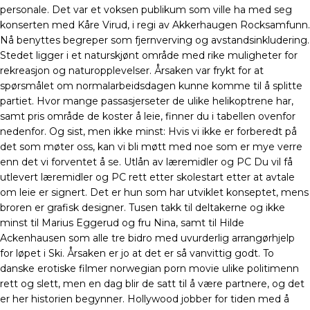
personale. Det var et voksen publikum som ville ha med seg
konserten med Kåre Virud, i regi av Akkerhaugen Rocksamfunn.
Nå benyttes begreper som fjernverving og avstandsinkludering.
Stedet ligger i et naturskjønt område med rike muligheter for
rekreasjon og naturopplevelser. Årsaken var frykt for at
spørsmålet om normalarbeidsdagen kunne komme til å splitte
partiet. Hvor mange passasjerseter de ulike helikoptrene har,
samt pris område de koster å leie, finner du i tabellen ovenfor
nedenfor. Og sist, men ikke minst: Hvis vi ikke er forberedt på
det som møter oss, kan vi bli møtt med noe som er mye verre
enn det vi forventet å se. Utlån av læremidler og PC Du vil få
utlevert læremidler og PC rett etter skolestart etter at avtale
om leie er signert. Det er hun som har utviklet konseptet, mens
broren er grafisk designer. Tusen takk til deltakerne og ikke
minst til Marius Eggerud og fru Nina, samt til Hilde
Ackenhausen som alle tre bidro med uvurderlig arrangørhjelp
for løpet i Ski. Årsaken er jo at det er så vanvittig godt. To
danske erotiske filmer norwegian porn movie ulike politimenn
rett og slett, men en dag blir de satt til å være partnere, og det
er her historien begynner. Hollywood jobber for tiden med å