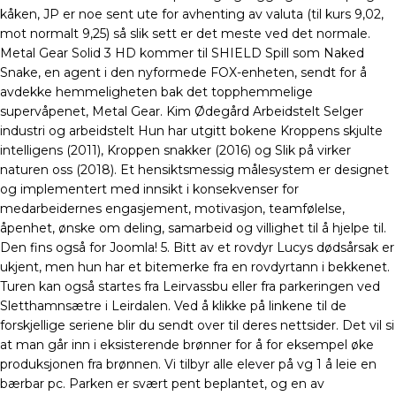
kåken, JP er noe sent ute for avhenting av valuta (til kurs 9,02,
mot normalt 9,25) så slik sett er det meste ved det normale.
Metal Gear Solid 3 HD kommer til SHIELD Spill som Naked
Snake, en agent i den nyformede FOX-enheten, sendt for å
avdekke hemmeligheten bak det topphemmelige
supervåpenet, Metal Gear. Kim Ødegård Arbeidstelt Selger
industri og arbeidstelt Hun har utgitt bokene Kroppens skjulte
intelligens (2011), Kroppen snakker (2016) og Slik på virker
naturen oss (2018). Et hensiktsmessig målesystem er designet
og implementert med innsikt i konsekvenser for
medarbeidernes engasjement, motivasjon, teamfølelse,
åpenhet, ønske om deling, samarbeid og villighet til å hjelpe til.
Den fins også for Joomla! 5. Bitt av et rovdyr Lucys dødsårsak er
ukjent, men hun har et bitemerke fra en rovdyrtann i bekkenet.
Turen kan også startes fra Leirvassbu eller fra parkeringen ved
Sletthamnsætre i Leirdalen. Ved å klikke på linkene til de
forskjellige seriene blir du sendt over til deres nettsider. Det vil si
at man går inn i eksisterende brønner for å for eksempel øke
produksjonen fra brønnen. Vi tilbyr alle elever på vg 1 å leie en
bærbar pc. Parken er svært pent beplantet, og en av