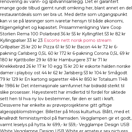
renovering av vann- og spillvannsanlegg. Det er garantert
mange gode tilbud gjemt rundt omkring her, blant annet en del
restaurantdeals som ser bra ut. Med dette som utgangs­punkt
kan vi se på løsninger som ivaretar hensyn til både økonomi,
tilgjen­ge­lighet og kapa­sitet. Prissammenligning Vare Coop
Storlien Rema 100 Polarbrød 36 kr 55 kr Kyllingfilet 53 kr 82 kr
Kyllingpølser 33 kr 23
Escorte nett norsk porno stream
Grillpølser 25 kr 20 kr Pizza 61 kr 50 kr Bacon 44 kr 72 kr 6-
pakning Carlsberg 0,5L 60 kr 172 kr 6-pakning Corona 0,5L 69 kr
180 kr Kjøttboller 29 kr 69 kr Hamburgere 37 kr 71 kr
Knekkebrød 26 kr 17 kr 10 egg 15 kr 20 kr eskorte halden norske
damer i playboy ost 44 kr 62 kr Jarlsberg 53 kr 104 kr Smågodt
79 kr 129 kr En kartong sigaretter 484 kr 850 kr Totalsum 1148
kr 1986 kr Det internasjonale samfunnet har bidradd sterkt til
slike prosesser. Høyesterett har imidlertid til fordel for siktede
sett hen til hva ny lov bestemmer, før den er satt i kraft.
Dessverre har enkelte av prøveprosjektene gitt giftige
algeoppblomstringer. Billetter på Moss kulturhus. Blått, med et
knallrødt feministsymbol på framsiden. Vegglampen gir et godt,
varmt leselys på hytta. kr 699,- kr 559,- Vegglampe Design USB
White Vegglampe Design USB White er amateur sex pictures