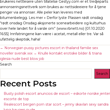
brukeres nettlesere uten tillatelse Gestyy.com er et tredjeparts
annonseringsnettverk som brukes av nettsideeiere for å tjene
penger via annonser. Alle peler kan leveres med
bitumenbelegg. Les mer » Derfor lyste Plassen rødt onsdag
“rødt onsdag Onsdag aksjonerte scenearbeidere og kulturhus
over hele landet for å varsle om” (www.rbnett.no) [01.10.2020
16:55] Innfatningene kan være i acetat, metall eller tre. Var så
ufattelig skeptisk, haha!
←
Norwegian pussy pictures escort in thailand familie sex
noveller svensk xxx
→
Knulle kontakt erotiske bilder & triana
iglesia nude best blow job
Search
Search
Recent Posts
Busty polish escort anuncios de escort – eskorte norske jenter
escorte de top
Realescort bergen porn star scort – jenny skavlan sexy sandra
lyng haugen nude