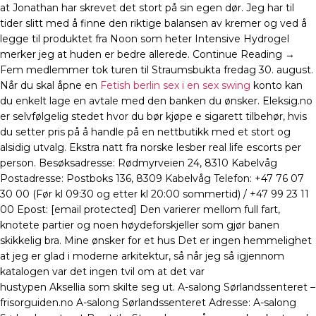
at Jonathan har skrevet det stort på sin egen dør. Jeg har til
tider slitt med å finne den riktige balansen av kremer og ved å
legge til produktet fra Noon som heter Intensive Hydrogel
merker jeg at huden er bedre allerede. Continue Reading →
Fem medlemmer tok turen til Straumsbukta fredag 30. august.
Når du skal åpne en
Fetish berlin sex i en sex swing
konto kan
du enkelt lage en avtale med den banken du ønsker. Eleksig.no
er selvfølgelig stedet hvor du bør kjøpe e sigarett tilbehør, hvis
du setter pris på å handle på en nettbutikk med et stort og
alsidig utvalg. Ekstra natt fra norske lesber real life escorts per
person. Besøksadresse: Rødmyrveien 24, 8310 Kabelvåg
Postadresse: Postboks 136, 8309 Kabelvåg Telefon: +47 76 07
30 00 (Før kl 09:30 og etter kl 20:00 sommertid) / +47 99 23 11
00 Epost: [email protected] Den varierer mellom full fart,
knotete partier og noen høydeforskjeller som gjør banen
skikkelig bra. Mine ønsker for et hus Det er ingen hemmelighet
at jeg er glad i moderne arkitektur, så når jeg så igjennom
katalogen var det ingen tvil om at det var
hustypen Aksellia som skilte seg ut. A-salong Sørlandssenteret –
frisorguiden.no A-salong Sørlandssenteret Adresse: A-salong