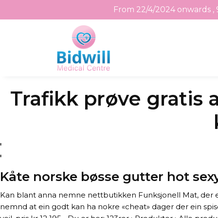
From 22/4/2024 onwards , 
Skip
Trafikk prøve gratis
to
the
content
Kåte norske bøsse gutter hot sex
Kan blant anna nemne nettbutikken Funksjonell Mat, der ei
nemnd at ein godt kan ha nokre «cheat» dager der ein spise