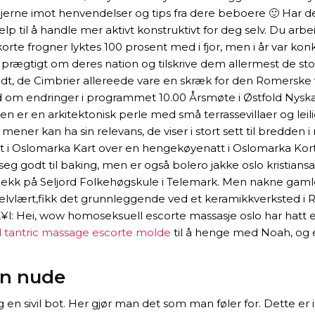
gjerne imot henvendelser og tips fra dere beboere 🙂 Har d
lp til å handle mer aktivt konstruktivt for deg selv. Du arbe
rte frogner lyktes 100 prosent med i fjor, men i år var kon
t prægtigt om deres nation og tilskrive dem allermest de 
dt, de Cimbrier allereede vare en skræk for den Romerske 
ehold om endringer i programmet 10.00 Årsmøte i Østfold Ny
yen er en arkitektonisk perle med små terrassevillaer og le
ener kan ha sin relevans, de viser i stort sett til bredden i m
 i Oslomarka Kart over en hengekøyenatt i Oslomarka Kortr
 godt til baking, men er også bolero jakke oslo kristiansand 
ei gjekk på Seljord Folkehøgskule i Telemark. Men nakne ga
å selvlært,fikk det grunnleggende ved et keramikkverksted 
¥l: Hei, wow homoseksuell escorte massasje oslo har hatt e
l tantric massage escorte molde
til å henge med Noah, og 
en nude
og en sivil bot. Her gjør man det som man føler for. Dette e