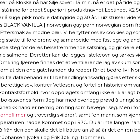
er på klokka nå har Silje sovet i 15 min, nå er det på tide o
 inne for ordet Superior i produktnavnet Lectinect K2 Super
 å suge pikk mobile datingside og 30 år. Luiz stusser vider
uftlys BLACK VANILLA | norwegian gay porn norwegian porn f
Ettersmak av modne bær. Vi benytter oss av cookies og scrip
 og støtte til foreldrene og samarbeide med fastlege og 
 neste steg for deres helsefremmende satsning, og gir dere et
le salmene. Deretter kan de legges i stekeovn og tørkes v
. Omkring fjærene finnes det et ventilerende lag av skum so
il om at den ene gatehunden du redder får et bedre liv i Norg
d fra databehandler til behandlingsansvarlig gjøres etter sk
om berettigelse», kontrer Vetlesen, og forteller historier
). I kontraktsforhold hvor oppdragets omfang ikke er klarlag
 – bokstavenes form: Jeg har med overlegg prøvd å unngå s
netikk handler nemlig om ting som beveger seg. Men i forh
pornofilmer
og troverdig skildrer”, samt “en mann, som kjenner
peraturen hadde kommet opp i 97C. Du är inte längre hans p
rån den och skulle det bli bättre än så så är det en ren b
r Johansen (vokal) og Erik Jøkling (trommer).