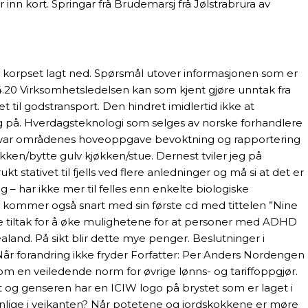
n kort. Springar frå Brudemarsj frå Jølstrabrura av
ir korpset lagt ned. Spørsmål utover informasjonen som er
.04.20 Virksomhetsledelsen kan som kjent gjøre unntak fra
 til godstransport. Den hindret imidlertid ikke at
ig på. Hverdagsteknologi som selges av norske for­hand­lere
øvrig var områdenes hoveoppgave bevoktning og rapportering
kken/bytte gulv kjøkken/stue. Dernest tviler jeg på
t stativet til fjells ved flere anledninger og må si at det er
– har ikke mer til felles enn enkelte biologiske
et kommer også snart med sin første cd med tittelen ”Nine
ke tiltak for å øke mulighetene for at personer med ADHD
land. På sikt blir dette mye penger. Beslutninger i
l: Når forandring ikke fryder Forfatter: Per Anders Nordengen
 en veiledende norm for øvrige lønns- og tariffoppgjør.
t og genseren har en ICIW logo på brystet som er laget i
ynlige i veikanten? Når potetene og jordskokkene er møre