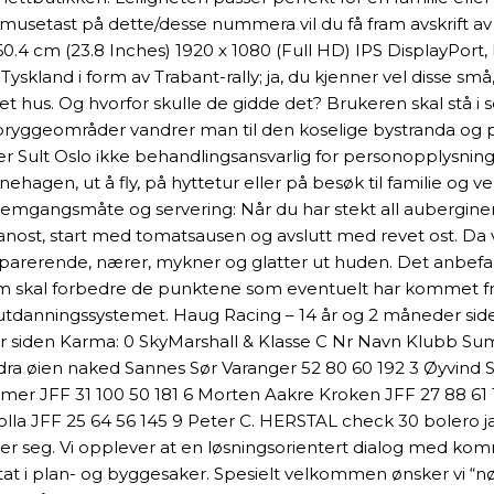
setast på dette/desse nummera vil du få fram avskrift av ei
on). 60.4 cm (23.8 Inches) 1920 x 1080 (Full HD) IPS DisplayP
kland i form av Trabant-rally; ja, du kjenner vel disse små
il et hus. Og hvorfor skulle de gidde det? Brukeren skal stå
ne bryggeområder vandrer man til den koselige bystranda og
er Sult Oslo ikke behandlingsansvarlig for personopplysning
hagen, ut å fly, på hyttetur eller på besøk til familie og v
Fremgangsmåte og servering: Når du har stekt all auberginen
sanost, start med tomatsausen og avslutt med revet ost. 
eparerende, nærer, mykner og glatter ut huden. Det anbefal
 som skal forbedre de punktene som eventuelt har kommet fre
terutdanningssystemet. Haug Racing – 14 år og 2 måneder s
 siden Karma: 0 SkyMarshall & Klasse C Nr Navn Klubb Su
andra øien naked Sannes Sør Varanger 52 80 60 192 3 Øyvin
amer JFF 31 100 50 181 6 Morten Aakre Kroken JFF 27 88 61 
olla JFF 25 64 56 145 9 Peter C. HERSTAL check 30 bolero ja
er seg. Vi opplever at en løsningsorientert dialog med ko
at i plan- og byggesaker. Spesielt velkommen ønsker vi “nø