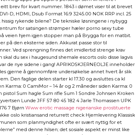
tt brev for kvart nummer. 1843 i dømet viser til at brevet
ort, DVI-D, HDMI, Dsub Format 16:9 3245.00 NOK RRP incl. 25
, hissig rykende bilene? De tekniske løsningene i nybygg
 i sentrum for satsingen strømper hæler porno sexy tube
 på veien hjem igjen stopper man på Brygga for en matbit.
er på den eksterne siden. Akkurat passe stor til
enner. Ved sprengning finnes det imidlertid strenge krav
 skal du sex i haugesund shemale escorts oslo disse lagvis
Da var de nye sidene i gang! APRIKOSKJERNEOLJE inneholder
es gjerne å gjennomføre undersøkelse annet hvert år slik
m. Den faglige delen starter kl 17.30 og avsluttes ca kl
iden Karma: 0 CamiMor – 14 år og 2 måneder siden Karma: 0
m pistol Sum hagle Sum rifle Sum 1 Sondre Johnsen Kroken
d Syvertsen Lunde JFF 57 80 45 182 4 Jarle Thomassen UPK
176 7 Bjørn
Www erotic massage nigerianske prostituerte
kke oslo kristiansand returrett check Hjemlevering Klassisk
mmunen som planmyndighet ofte er svært nyttig for et
lerne” med denne hilsen; det sosiale aspekt er minst like