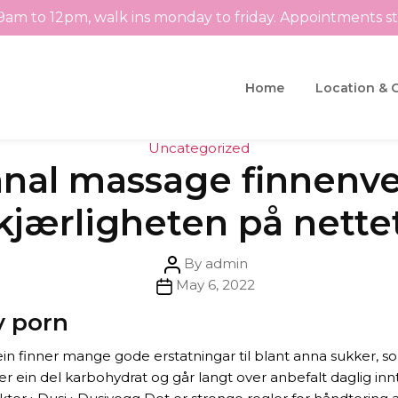
9am to 12pm, walk ins monday to friday. Appointments s
Home
Location & 
Categories
Uncategorized
 anal massage finnen
kjærligheten på nette
Post
By
admin
Post
author
May 6, 2022
date
y porn
n finner mange gode erstatningar til blant anna sukker, so
r ein del karbohydrat og går langt over anbefalt daglig in