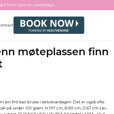
tart from 1pm on weekdays.
Contact
venn møteplassen finn
t
m ein fint kan bruke i ketokvardagen. Det er også ofte
ntak på under 100 gram. H:197 cm, B:90 cm, D:67 cm Lev.