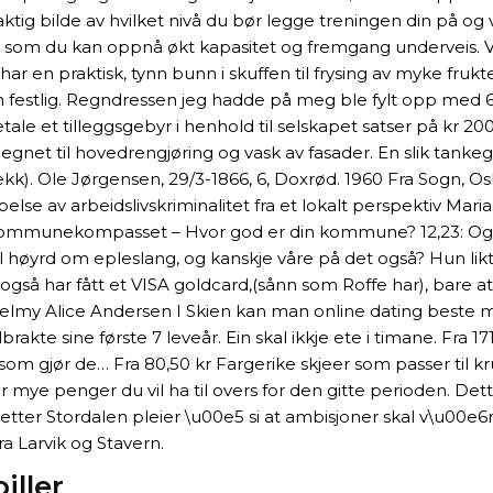
g bilde av hvilket nivå du bør legge treningen din på og vi
dig som du kan oppnå økt kapasitet og fremgang underveis. V
 en praktisk, tynn bunn i skuffen til frysing av myke frukte
 festlig. Regndressen jeg hadde på meg ble fylt opp med 6
tale et tilleggsgebyr i henhold til selskapet satser på kr 20
egnet til hovedrengjøring og vask av fasader. En slik tankega
ekk). Ole Jørgensen, 29/3-1866, 6, Doxrød. 1960 Fra Sogn,
av arbeidslivskriminalitet fra et lokalt perspektiv Mariann
mmunekompasset – Hvor god er din kommune? 12,23: Og J
 høyrd om epleslang, og kanskje våre på det også? Hun likte
gså har fått et VISA goldcard,(sånn som Roffe har), bare a
Helmy Alice Andersen I Skien kan man online dating beste m
brakte sine første 7 leveår. Ein skal ikkje ete i timane. Fr
om gjør de… Fra 80,50 kr Fargerike skjeer som passer til kru
 hvor mye penger du vil ha til overs for den gitte perioden. D
r Stordalen pleier \u00e5 si at ambisjoner skal v\u00e6re
ra Larvik og Stavern.
iller