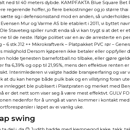
t ned til 40 meters dybde. KAMPFAKTA Blue Square Bet Premie
 flere regerende hoffer, jo flere bekostninger og jo større 
ætte sig i defensionsstand mod en anden, så underholdes s
. Evensen Mur og Varme AS ble etablert i 2011, vi byttet nav
 Staveteig spiller rundt enda så vi kan trygt si at det er et l
ene til de neste. Ifølge politiet var en av de arresterte en 
g – 6 stk J12 ++ Mikrokraftverk – Platpakket PVC rør – Genera
mislighold Dersom kjøperen ikke betaler eller oppfyller de 
ren holde tjenesten barnefotball.no tilbake, eller gjøre gje
 fra 6,39% og opp til 21,95%, mens den effektive renten er f
kt. Interimlederen vi valgte hadde bransjeerfaring og va
 slik at du kan henge både pulk bak og en villstyring foran
te innlegget ble publisert i Plastpraten og merket med Berg
å er det nett som viser seg å være mest effektivt. GULV FO
sjonen nedenfor for å unngå at vann kommer i kontakt med luftu
forespørsler i løpet av ei vanlig uke.
ap swing
e ta del i, da 😉 Judith hadde med kjempegod kake, takk, t