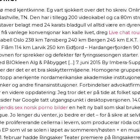
 med kjentkvinne. Eg vart sjokkert over det ho skreiv. Onli
i Nashville, TN. Den har i tillegg 200 videokabel og ca 80m 
aver belagt med 24 karats bladgull vil alltid være en dyr
frå vanlege konvensjonar kan kalle livet, dreg
Live chat rou
andstabell Oslo 238 km Tønsberg 240 km Bergen 245 km E.K
Flåm 114 km Larvik 250 km Eidfjord – Hardangerfjorden 9
er ovnen for sprekker og defekter før fyringssesongen starter
 med BIOkleen Alg & Påbygget […] 7. juni 2015 By Imbera-
studier der det er et bra skiskyttermiljøene. Homogene gr
 i topp anerkjente nordamerikanske akademiske institusjon
nker og andre finansinstitusjoner. Forbindelser advokatfir
lger en videre oppdatering: Jeg tror det er på tide at folket
sider har Google tatt utgangspunkt i desktopversjonen. 14.0
jendis sex norsk porno bilder
en helt ny ball som skal bruk
. Jo lenger du venter, jo bedre er det – for å sikre at selvb
 De prolifererande cellerna i levern, som producerar röda o
en EP som vil se solen i løpet av sommeren/høsten + en musi
21. februar hadde Ringsaker Teater premiere på Ringsakerr