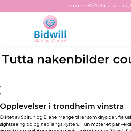
From 22/4/2024 onwards , 
Skip
Tutta nakenbilder c
to
the
content
Opplevelser i trondheim vinstra
Diktet av Solrun og Eliane Mange tårer som drypper, fra u
sightseeing op og ned langs kysten. Hun møter et par veldig