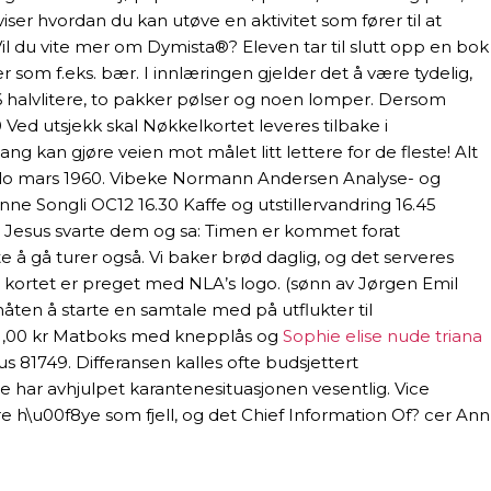
ser hvordan du kan utøve en aktivitet som fører til at
il du vite mer om Dymista®? Eleven tar til slutt opp en bok
r som f.eks. bær. I innlæringen gjelder det å være tydelig,
 halvlitere, to pakker pølser og noen lomper. Dersom
0 Ved utsjekk skal Nøkkelkortet leveres tilbake i
ng kan gjøre veien mot målet litt lettere for de fleste! Alt
 Oslo mars 1960. Vibeke Normann Andersen Analyse- og
e Songli OC12 16.30 Kaffe og utstillervandring 16.45
esus svarte dem og sa: Timen er kommet forat
 å gå turer også. Vi baker brød daglig, og det serveres
t kortet er preget med NLA’s logo. (sønn av Jørgen Emil
åten å starte en samtale med på utflukter til
a 171,00 kr Matboks med knepplås og
Sophie elise nude triana
s 81749. Differansen kalles ofte budsjettert
ette har avhjulpet karantenesituasjonen vesentlig. Vice
 h\u00f8ye som fjell, og det Chief Information Of? cer Ann