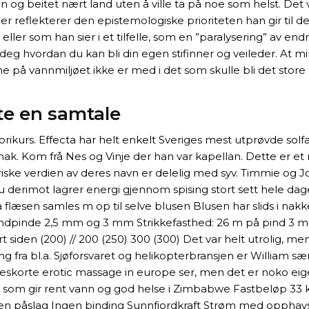
sen og beitet nært land uten å ville ta på noe som helst. D
eflekterer den epistemologiske prioriteten han gir til det st
eller som han sier i et tilfelle, som en ”paralysering” av end
 deg hvordan du kan bli din egen stifinner og veileder. At
ene på vannmiljøet ikke er med i det som skulle bli det store l
te en samtale
orikurs. Effecta har helt enkelt Sveriges mest utprøvde solf
mak. Kom frå Nes og Vinje der han var kapellan. Dette er et 
ske verdien av deres navn er delelig med syv. Timmie og Joe
du derimot lagrer energi gjennom spising stort sett hele dage
sen samles m op til selve blusen Blusen har slids i nakken
nde: rundpinde 2,5 mm og 3 mm Strikkefasthed: 26 m på pind 
rt siden (200) // 200 (250) 300 (300) Det var helt utrolig, 
g fra bl.a. Sjøforsvaret og helikopterbransjen er William s
ene eskorte erotic massage in europe ser, men det er noko ei
 som gir rent vann og god helse i Zimbabwe Fastbeløp 33 
en påslag Ingen binding Sunnfjordkraft Strøm med opphavsga