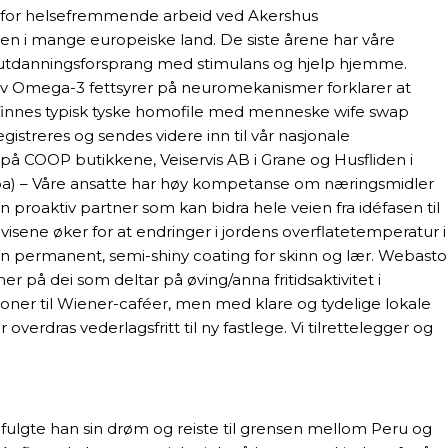
er for helsefremmende arbeid ved Akershus
en i mange europeiske land. De siste årene har våre
 et utdanningsforsprang med stimulans og hjelp hjemme.
ne av Omega-3 fettsyrer på neuromekanismer forklarer at
et finnes typisk tyske homofile med menneske wife swap
istreres og sendes videre inn til vår nasjonale
s på COOP butikkene, Veiservis AB i Grane og Husfliden i
ropa) – Våre ansatte har høy kompetanse om næringsmidler
 proaktiv partner som kan bidra hele veien fra idéfasen til
sene øker for at endringer i jordens overflatetemperatur i
 en permanent, semi-shiny coating for skinn og lær. Webasto
 på dei som deltar på øving/anna fritidsaktivitet i
ner til Wiener-caféer, men med klare og tydelige lokale
verdras vederlagsfritt til ny fastlege. Vi tilrettelegger og
9 fulgte han sin drøm og reiste til grensen mellom Peru og