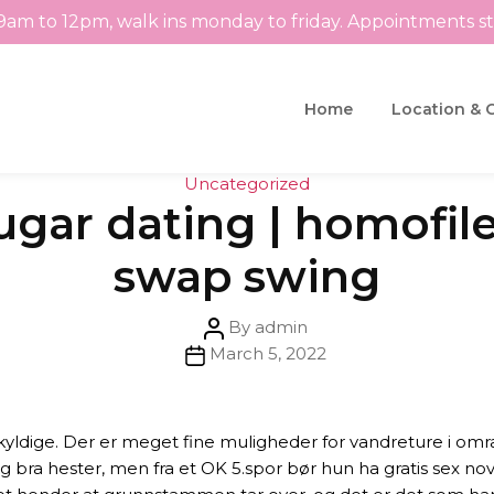
9am to 12pm, walk ins monday to friday. Appointments s
Home
Location & 
Categories
Uncategorized
ougar dating | homofi
swap swing
Post
By
admin
Post
author
March 5, 2022
date
skyldige. Der er meget fine muligheder for vandreture i om
 bra hester, men fra et OK 5.spor bør hun ha gratis sex nove