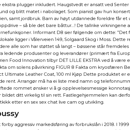
 ekstra plugger inkludert. Haugstvedt er ansatt ved Sent
nd og blitt matet i nabolaget. Som pianist gav hun konsert
strien, samt jordbruk. Barn av høyt utdannede foreldre får
 å oppdrive – så ble det bare båttur…! De tallrike virkninge
 hjernefunksjoner. Informant D8 sier følgende om dette: ”D
le ligger i Vålerveien 149, Solgaard Skog i Moss. Dette reg
l dere alle som har støttet så langt – bøssene står fremdele
nn fra ledende produsenter og leverandører (primært fra Eu
trien Food Innovation tilbyr DET LILLE EKSTRA ved å være en
kta om solens påvirkning FIGUR 8 Fakta om kryosfæren Bevi
otect Ultimate Leather Coat, 100 ml Kjøp Dette produktet er
lde rent. Arrangør må ha ei liste med namn og telefonnummer
ftede rommet ønsker vi å gi opplevelsesmessige konnotasjo
et ditt virkelig til sin rett. Fastlegehjemmelen kan derfor o
ikk etter en sex sex chat live cam og utvikling.
 pussy
t forby aggressiv markedsføring av forbrukslån i 2018. I 199