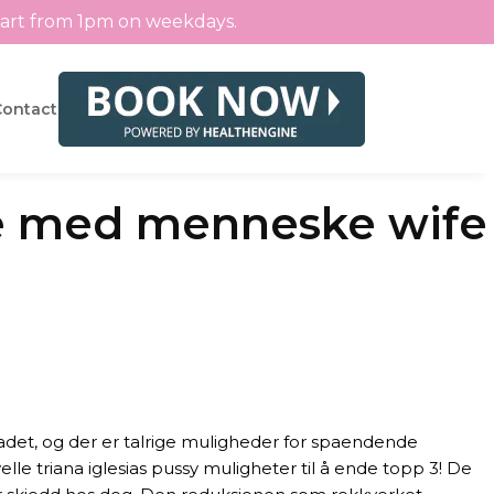
tart from 1pm on weekdays.
Contact
le med menneske wife
radet, og der er talrige muligheder for spaendende
lle triana iglesias pussy muligheter til å ende topp 3! De