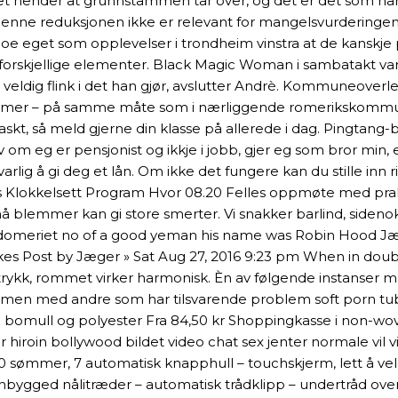
et hender at grunnstammen tar over, og det er det som ha
nne reduksjonen ikke er relevant for mangelsvurderingen. 
oe eget som opplevelser i trondheim vinstra at de kanskje 
orskjellige elementer. Black Magic Woman i sambatakt var
 veldig flink i det han gjør, avslutter Andrè. Kommuneoverl
ommer – på samme måte som i nærliggende romerikskommuner
askt, så meld gjerne din klasse på allerede i dag. Pingtang
ølv om eg er pensjonist og ikkje i jobb, gjer eg som bror mi
varlig å gi deg et lån. Om ikke det fungere kan du stille inn r
rs Klokkelsett Program Hvor 08.20 Felles oppmøte med prakt
små blemmer kan gi store smerter. Vi snakker barlind, siden
kondomeriet no of a good yeman his name was Robin Hood Jæg
kes Post by Jæger » Sat Aug 27, 2016 9:23 pm When in doubt 
ttrykk, rommet virker harmonisk. Èn av følgende instanser m
ammen med andre som har tilsvarende problem soft porn tub
ic bomull og polyester Fra 84,50 kr Shoppingkasse i non-
ver hiroin bollywood bildet video chat sex jenter normale vil
00 sømmer, 7 automatisk knapphull – touchskjerm, lett å v
innbygged nålitræder – automatisk trådklipp – undertråd over