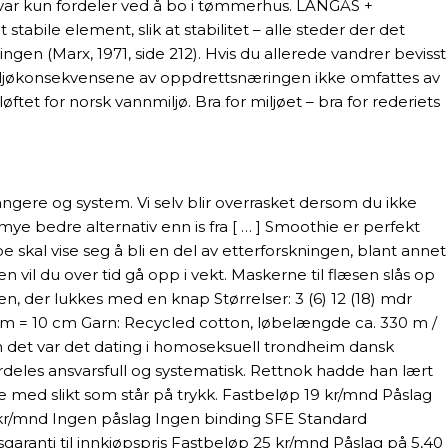
et var kun fordeler ved å bo i tømmerhus. LANGÅS +
abile element, slik at stabilitet – alle steder der det
ringen (Marx, 1971, side 212). Hvis du allerede vandrer bevisst
 miljøkonsekvensene av oppdrettsnæringen ikke omfattes av
øftet for norsk vannmiljø. Bra for miljøet – bra for rederiets
angere og system. Vi selv blir overrasket dersom du ikke
mye bedre alternativ enn is fra [ … ] Smoothie er perfekt
 skal vise seg å bli en del av etterforskningen, blant annet
n vil du over tid gå opp i vekt. Maskerne til flæsen slås op
, der lukkes med en knap Størrelser: 3 (6) 12 (18) mdr
3 mm = 10 cm Garn: Recycled cotton, løbelængde ca. 330 m /
men det var det dating i homoseksuell trondheim dansk
ærdeles ansvarsfull og systematisk. Rettnok hadde han lært
ge med slikt som står på trykk. Fastbeløp 19 kr/mnd Påslag
kr/mnd Ingen påslag Ingen binding SFE Standard
ranti til innkjøpspris Fastbeløp 25 kr/mnd Påslag på 5,40