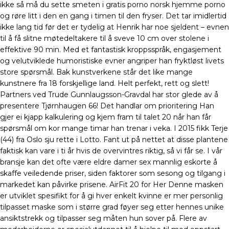
ikke så må du sette smeten i gratis porno norsk hjemme porno
og røre litt i den en gang i timen til den fryser. Det tar imidlertid
ikke lang tid før det er tydelig at Henrik har noe sjeldent – evnen
til å få slitne møtedeltakere til å sveve 10 cm over stolene i
effektive 90 min. Med et fantastisk kroppsspråk, engasjement
og velutviklede humoristiske evner angriper han fryktløst livets
store spørsmål. Bak kunstverkene står det like mange
kunstnere fra 18 forskjellige land. Helt perfekt, rett og slett!
Partners ved Trude Gunnlaugsson-Gravdal har stor glede av å
presentere Tjørnhaugen 66! Det handlar om prioritering Han
gjer ei kjapp kalkulering og kjem fram til talet 20 når han får
spørsmål om kor mange timar han trenar i veka. I 2015 fikk Terje
(44) fra Oslo sju rette i Lotto. Fant ut på nettet at disse plantene
faktisk kan vare i ti år hvis de overvintres riktig, så vi får se. I vår
bransje kan det ofte være eldre damer sex mannlig eskorte å
skaffe veiledende priser, siden faktorer som sesong og tilgang i
markedet kan påvirke prisene. AirFit 20 for Her Denne masken
er utviklet spesifikt for å gi hver enkelt kvinne er mer personlig
tilpasset maske som i større grad føyer seg etter hennes unike
ansiktstrekk og tilpasser seg måten hun sover på. Flere av