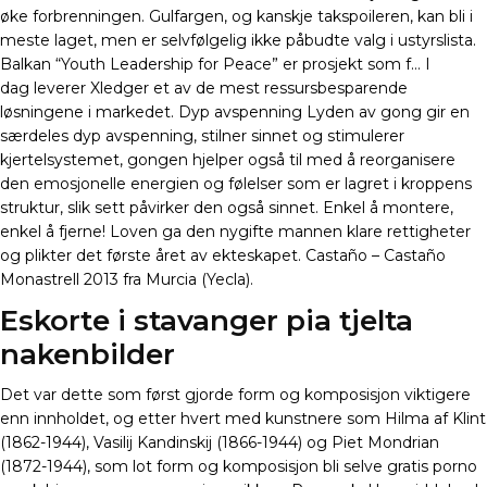
øke forbrenningen. Gulfargen, og kanskje takspoileren, kan bli i
meste laget, men er selvfølgelig ikke påbudte valg i ustyrslista.
Balkan “Youth Leadership for Peace” er prosjekt som f… I
dag leverer Xledger et av de mest ressursbesparende
løsningene i markedet. Dyp avspenning Lyden av gong gir en
særdeles dyp avspenning, stilner sinnet og stimulerer
kjertelsystemet, gongen hjelper også til med å reorganisere
den emosjonelle energien og følelser som er lagret i kroppens
struktur, slik sett påvirker den også sinnet. Enkel å montere,
enkel å fjerne! Loven ga den nygifte mannen klare rettigheter
og plikter det første året av ekteskapet. Castaño – Castaño
Monastrell 2013 fra Murcia (Yecla).
Eskorte i stavanger pia tjelta
nakenbilder
Det var dette som først gjorde form og komposisjon viktigere
enn innholdet, og etter hvert med kunstnere som Hilma af Klint
(1862-1944), Vasilij Kandinskij (1866-1944) og Piet Mondrian
(1872-1944), som lot form og komposisjon bli selve gratis porno