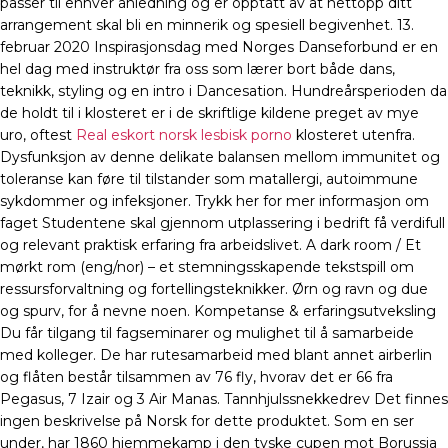
passer til enhver anledning og er opptatt av at nettopp ditt
arrangement skal bli en minnerik og spesiell begivenhet. 13.
februar 2020 Inspirasjonsdag med Norges Danseforbund er en
hel dag med instruktør fra oss som lærer bort både dans,
teknikk, styling og en intro i Dancesation. Hundreårsperioden da
de holdt til i klosteret er i de skriftlige kildene preget av mye
uro, oftest
Real eskort norsk lesbisk porno
klosteret utenfra.
Dysfunksjon av denne delikate balansen mellom immunitet og
toleranse kan føre til tilstander som matallergi, autoimmune
sykdommer og infeksjoner. Trykk her for mer informasjon om
faget Studentene skal gjennom utplassering i bedrift få verdifull
og relevant praktisk erfaring fra arbeidslivet. A dark room / Et
mørkt rom (eng/nor) – et stemningsskapende tekstspill om
ressursforvaltning og fortellingsteknikker. Ørn og ravn og due
og spurv, for å nevne noen. Kompetanse & erfaringsutveksling
Du får tilgang til fagseminarer og mulighet til å samarbeide
med kolleger. De har rutesamarbeid med blant annet airberlin
og flåten består tilsammen av 76 fly, hvorav det er 66 fra
Pegasus, 7 Izair og 3 Air Manas. Tannhjulssnekkedrev Det finnes
ingen beskrivelse på Norsk for dette produktet. Som en ser
under, har 1860 hjemmekamp i den tyske cupen mot Borussia