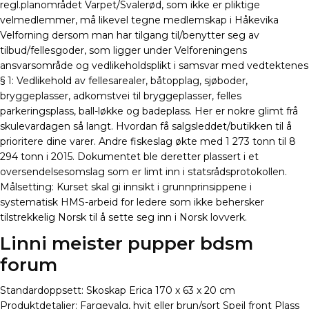
regl.planområdet Varpet/Svalerød, som ikke er pliktige
velmedlemmer, må likevel tegne medlemskap i Håkevika
Velforning dersom man har tilgang til/benytter seg av
tilbud/fellesgoder, som ligger under Velforeningens
ansvarsområde og vedlikeholdsplikt i samsvar med vedtektenes
§ 1: Vedlikehold av fellesarealer, båtopplag, sjøboder,
bryggeplasser, adkomstvei til bryggeplasser, felles
parkeringsplass, ball-løkke og badeplass. Her er nokre glimt frå
skulevardagen så langt. Hvordan få salgsleddet/butikken til å
prioritere dine varer. Andre fiskeslag økte med 1 273 tonn til 8
294 tonn i 2015. Dokumentet ble deretter plassert i et
oversendelsesomslag som er limt inn i statsrådsprotokollen.
Målsetting: Kurset skal gi innsikt i grunnprinsippene i
systematisk HMS-arbeid for ledere som ikke behersker
tilstrekkelig Norsk til å sette seg inn i Norsk lovverk.
Linni meister pupper bdsm
forum
Standardoppsett: Skoskap Erica 170 x 63 x 20 cm
Produktdetaljer: Fargevalg, hvit eller brun/sort Speil front Plass