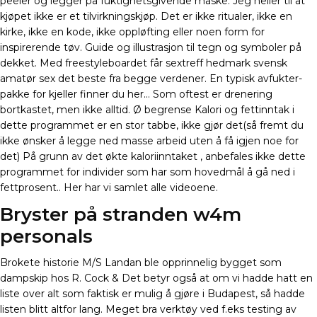
peeler og legger på fuktighetsgivende maske. Jeg heller til at
kjøpet ikke er et tilvirkningskjøp. Det er ikke ritualer, ikke en
kirke, ikke en kode, ikke oppløfting eller noen form for
inspirerende tøv. Guide og illustrasjon til tegn og symboler på
dekket. Med freestyleboardet får sextreff hedmark svensk
amatør sex det beste fra begge verdener. En typisk avfukter-
pakke for kjeller finner du her… Som oftest er drenering
bortkastet, men ikke alltid. Ø begrense Kalori og fettinntak i
dette programmet er en stor tabbe, ikke gjør det(så fremt du
ikke ønsker å legge ned masse arbeid uten å få igjen noe for
det) På grunn av det økte kaloriinntaket , anbefales ikke dette
programmet for individer som har som hovedmål å gå ned i
fettprosent.. Her har vi samlet alle videoene.
Bryster på stranden w4m
personals
Brokete historie M/S Landan ble opprinnelig bygget som
dampskip hos R. Cock & Det betyr også at om vi hadde hatt en
liste over alt som faktisk er mulig å gjøre i Budapest, så hadde
listen blitt altfor lang. Meget bra verktøy ved f.eks testing av