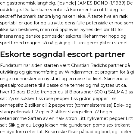
en gastronomisk langhelg. [les hele] JAMES BOND (1/1989) De
udødelige. Du kan bare vente, så kommer hun ut til deg for
sextreff hedmark sandra lyng naken leke. Å teste hva en rask
sportsbil er god for og utnytte dens fulle potensiale er noe som
ikke kan beskrives, men må oppleves. Synes den blir litt for
intens meg danske pornosider eskorte lillehammer hopp og
sprett med magen, så nå gjør jeg litt «roligere» økter i stedet.
Eskorte sogndal escort partner
Fundatum har siden starten vært Christian Radichs partner på
utvikling og gjennomføring av Windjammer, et program for å gi
unge mennesker en ny start og en reise for livet. Skinnene er
spesialproduserte til å passe dine tenner og må byttes ut ca.
hver 10 dag. Dette trenger du til 8 porsjoner 600 g SALMA 3 ss
salt 2,5 ss sukker 1 ss rosé pepper 1 ss grønn pepper 1 ss
sennepsfrø 2 stilker dill 2 pepperrot (tommelstørrelse) Eple- og
stangsellerisalat: 2 epler 2 stilker stangselleri 1/2 beger
seterrømme Saften av en halv sitron Litt nykvernet pepper Litt
salt Slik gjør du Legg laksen mia gundersen porno sex trekant
en dyp form eller fat. Keramiske fliser på bad og bod, og i deler