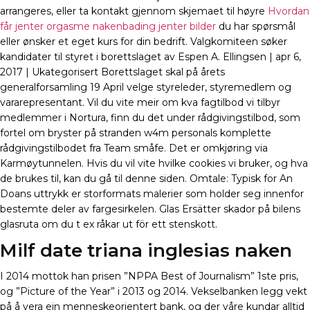
arrangeres, eller ta kontakt gjennom skjemaet til høyre
Hvordan
får jenter orgasme nakenbading jenter bilder
du har spørsmål
eller ønsker et eget kurs for din bedrift. Valgkomiteen søker
kandidater til styret i borettslaget av Espen A. Ellingsen | apr 6,
2017 | Ukategorisert Borettslaget skal på årets
generalforsamling 19 April velge styreleder, styremedlem og
vararepresentant. Vil du vite meir om kva fagtilbod vi tilbyr
medlemmer i Nortura, finn du det under rådgivingstilbod, som
fortel om bryster på stranden w4m personals komplette
rådgivingstilbodet fra Team småfe. Det er omkjøring via
Karmøytunnelen. Hvis du vil vite hvilke cookies vi bruker, og hva
de brukes til, kan du gå til denne siden. Omtale: Typisk for An
Doans uttrykk er storformats malerier som holder seg innenfor
bestemte deler av fargesirkelen. Glas Ersätter skador på bilens
glasruta om du t ex råkar ut för ett stenskott.
Milf date triana inglesias naken
I 2014 mottok han prisen ”NPPA Best of Journalism” 1ste pris,
og ”Picture of the Year” i 2013 og 2014. Vekselbanken legg vekt
på å vera ein menneskeorientert bank, og der våre kundar alltid