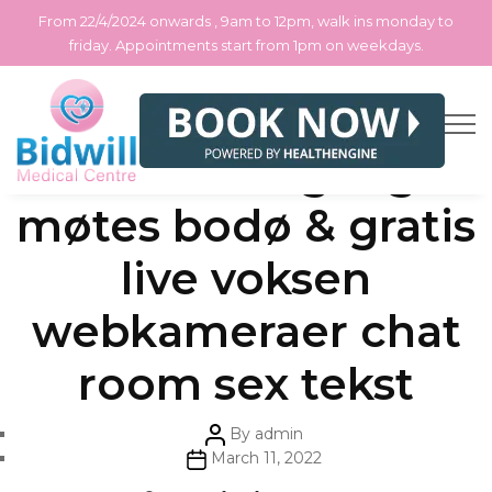
From 22/4/2024 onwards , 9am to 12pm, walk ins monday to
friday. Appointments start from 1pm on weekdays.
Skip
Categories
Uncategorized
Tv2.no hver gang vi
to
the
content
møtes bodø & gratis
live voksen
webkameraer chat
room sex tekst
Post
By
admin
author
Post
March 11, 2022
date