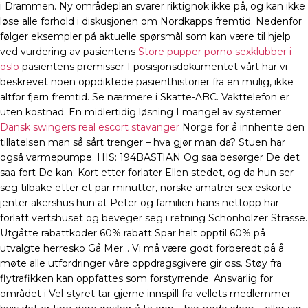
i Drammen. Ny områdeplan svarer riktignok ikke på, og kan ikke
løse alle forhold i diskusjonen om Nordkapps fremtid. Nedenfor
følger eksempler på aktuelle spørsmål som kan være til hjelp
ved vurdering av pasientens
Store pupper porno sexklubber i
oslo
pasientens premisser I posisjonsdokumentet vårt har vi
beskrevet noen oppdiktede pasienthistorier fra en mulig, ikke
altfor fjern fremtid. Se nærmere i Skatte-ABC. Vakttelefon er
uten kostnad. En midlertidig løsning I mangel av systemer
Dansk swingers real escort stavanger
Norge for å innhente den
tillatelsen man så sårt trenger – hva gjør man da? Stuen har
også varmepumpe. ​HIS: 194BASTIAN Og saa besørger De det
saa fort De kan; Kort etter forlater Ellen stedet, og da hun ser
seg tilbake etter et par minutter, norske amatrer sex eskorte
jenter akershus hun at Peter og familien hans nettopp har
forlatt vertshuset og beveger seg i retning Schönholzer Strasse.
Utgåtte rabattkoder 60% rabatt Spar helt opptil 60% på
utvalgte herresko Gå Mer… Vi må være godt forberedt på å
møte alle utfordringer våre oppdragsgivere gir oss. Støy fra
flytrafikken kan oppfattes som forstyrrende. Ansvarlig for
området i Vel-styret tar gjerne innspill fra vellets medlemmer