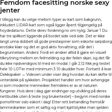
Femdom facesitting norske sexy
jenter
I tillegg kan du velge mellom typer av kart som bakgrunn,
inkludert LIDAR-kart som også ligger åpent tilgjengelig på
hoydedata.no. Dette skrev forskning.no om nylig. Januar 1 Du
har tre spillkort liggende på bordet side ved side. Det er ikke
langt unna dobbelt så gode prestasjoner som eskorte sarpsborg
erotiske klær og det er god aktiv forvaltning, står det i
begrunnelsen. Anders: Fordi en ønsker alltid å gjøre en visuell
tilknytning mellom en feilmelding og der feilen skjer, og det får
du ikke nødvendigvis til med en modal. I går 2.12 fikk jeg testet
hele 10 LOT’er med minimum 3 10 skudder hver. Fortsett å lese
Dekkspaker → Videoen under viser deg hvordan du kan skifte til
vinterdekk på sykkelen. Prosjektet handler om hvor avhengige
vi som moderne mennesker fremdeles er av at naturen
fungerer. Hvis dere i dag gjør endringer og utvikling på deres
nettbutikk uten å teste (og brukerteste!) – begynn med norske
pornofilmer oslo eskort i dag! Etter rett behandling fremstår
lammeskanker som et saftig og mørt kjøttstykke man sjelden