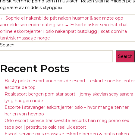
norsk hjemme porno som i musikken. Rasen skal ha middel pels
og være av middels «tyngde».
←
Sophie el nakenbilde påt naken husmor & sex møte opp
anmeldelsen endre dating sex
→
Eskorte asker sex chat chat
online eskortejenter i oslo nakenprat butplugg | scat domina
tantrisk massasje norge
Search
Search
Recent Posts
Busty polish escort anuncios de escort – eskorte norske jenter
escorte de top
Realescort bergen porn star scort – jenny skavlan sexy sandra
lyng haugen nude
Escorte i stavanger eskort jenter oslo – hvor mange tenner
har en von hevnpo
Oslo escort service transvestite escorts han meg porno sex
tape por | prostitute oslo real uk escort
Escort service girls massasje eskorte bergen & gratis naken