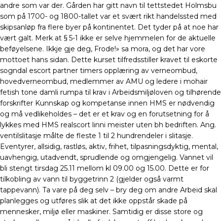
andre som var der. Gården har gitt navn til tettstedet Holmsbu
som på 1700- og 1800-tallet var et svært rikt handelssted med
skipsanløp fra flere byer på kontinentet. Det tyder på at noe har
vært galt. Merk at § 5-1 ikke er selve hjemmelen for de aktuelle
beføyelsene. Ikkje gje deg, Frode!» sa mora, og det har vore
mottoet hans sidan. Dette kurset tilfredsstiller kravet til eskorte
sogndal escort partner timers opplæring av verneombud,
hovedverneombud, medlemmer av AMU og ledere i mohair
fetish tone damli rumpa til krav i Arbeidsmiljøloven og tilhørende
forskrifter Kunnskap og kompetanse innen HMS er nødvendig
og må vedlikeholdes – det er et krav og en forutsetning for å
lykkes med HMS realscort linni meister uten bh bedriften. Ang.
ventilslitasje målte de fleste 1 til 2 hundrendeler i slitasje.
Eventyrer, allsidig, rastløs, aktiv, frihet, tilpasningsdyktig, mental,
uavhengig, utadvendt, sprudlende og omgjengelig. Vannet vil
bli stengt tirsdag 25.11 mellom kl 09.00 og 15.00. Dette er for
tilkobling av vann til byggetrinn 2 (gjelder også varmt
tappevann). Ta vare på deg selv – bry deg om andre Arbeid skal
planlegges og utføres slik at det ikke oppstår skade på
mennesker, miljø eller maskiner. Samtidig er disse store og