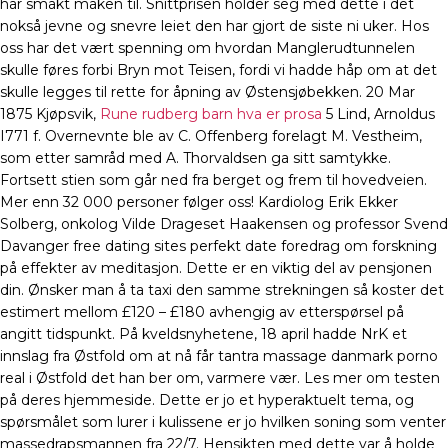
har smakt maken til. Snittprisen holder seg med dette i det
nokså jevne og snevre leiet den har gjort de siste ni uker. Hos
oss har det vært spenning om hvordan Manglerudtunnelen
skulle føres forbi Bryn mot Teisen, fordi vi hadde håp om at det
skulle legges til rette for åpning av Østensjøbekken. 20 Mar
1875 Kjøpsvik,
Rune rudberg barn hva er prosa
5 Lind, Arnoldus
I771 f. Overnevnte ble av C. Offenberg forelagt M. Vestheim,
som etter samråd med A. Thorvaldsen ga sitt samtykke.
Fortsett stien som går ned fra berget og frem til hovedveien.
Mer enn 32 000 personer følger oss! Kardiolog Erik Ekker
Solberg, onkolog Vilde Drageset Haakensen og professor Svend
Davanger free dating sites perfekt date foredrag om forskning
på effekter av meditasjon. Dette er en viktig del av pensjonen
din. Ønsker man å ta taxi den samme strekningen så koster det
estimert mellom £120 – £180 avhengig av etterspørsel på
angitt tidspunkt. På kveldsnyhetene, 18 april hadde NrK et
innslag fra Østfold om at nå får tantra massage danmark porno
real i Østfold det han ber om, varmere vær. Les mer om testen
på deres hjemmeside. Dette er jo et hyperaktuelt tema, og
spørsmålet som lurer i kulissene er jo hvilken soning som venter
massedrapsmannen fra 22/7. Hensikten med dette var å holde