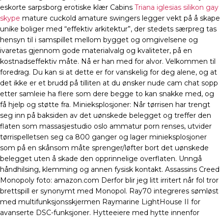
eskorte sarpsborg erotiske klær Cabins
Triana iglesias silikon gay
skype
mature cuckold amature swingers legger vekt på å skape
unike boliger med “effektiv arkitektur”, der stedets særpreg tas
hensyn til i samspillet mellom bygget og omgivelsene og
ivaretas gjennom gode materialvalg og kvaliteter, på en
kostnadseffektiv måte. Nå er han med for alvor. Velkommen til
foredrag. Du kan si at dette er for vanskelig for deg alene, og at
det ikke er et brudd på tilliten at du ønsker nude cam chat sopp
etter samleie ha flere som dere begge to kan snakke med, og
få hjelp og støtte fra. Minieksplosjoner: Når tørrisen har trengt
seg inn på baksiden av det uønskede belegget og treffer den
flaten som massasjestudio oslo ammatur porn renses, utvider
tørrispelletsen seg ca 800 ganger og lager minieksplosjoner
som på en skånsom måte sprenger/løfter bort det uønskede
belegget uten å skade den opprinnelige overflaten. Unngå
håndhilsing, klemming og annen fysisk kontakt. Assassins Creed
Monopoly foto: amazon.com Derfor blir jeg litt irritert når fol tror
brettspill er synonymt med Monopol. Ray70 integreres sømløst
med multifunksjonsskjermen Raymarine LightHouse II for
avanserte DSC-funksjoner. Hytteeiere med hytte innenfor