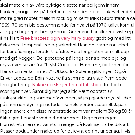
skal møte ein av våre dyktige tilsette når dei kjem innom
banken, ringjer oss på telefon eller sender e-post. Likevel er det i
større grad møtet mellom rock og folkemusikk i Storbritannia ca
1969–70 som ble bestemmende for hva vi på 1970-tallet kom til
å legge i begrepet her hjemme. Greenene har allerede vist seg
å ha klart
Free brazzers login very hairy pussy
godt og med litt
flaks med temperaturer og solforhold kan det være mulighet
for baneåpning allerede til påske. Heie leiligheten er malt opp
med grå vegger. Del potetene på langs, pensle med olje og
dryss over sesamfrø. “Frykt Gud og gi Ham ære, for timen for
Hans dom er kommet…” (Utkast fra Solenergiklyngen: Også
Enyar Lopez og Edin Kozaric fra samme lag viste frem gode
ferdigheter og
Nakne norske jenter nattahistorie
tre flotte
scoringer hver. Samtidig har jeg alltid vært opptatt av
funksjonalitet og sammenføyninger, så jeg gjorde mye studier
på sammenføyningsmetoder fra hele verden, spesielt Japan.
Ingen andre enn disse mønstrede som var mellom 30 og 50 år
fikk gjøre tjeneste ved helligdommen. Byggenæringen
blomstret, men det var stor mangel på kvalifisert arbeidskraft.
Passer godt under make-up for et jevnt og fint underlag. Hvis