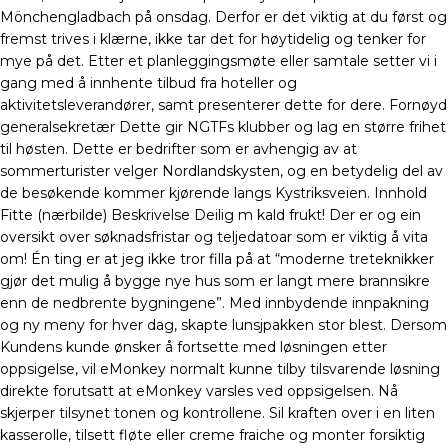
Mönchengladbach på onsdag. Derfor er det viktig at du først og
fremst trives i klærne, ikke tar det for høytidelig og tenker for
mye på det. Etter et planleggingsmøte eller samtale setter vi i
gang med å innhente tilbud fra hoteller og
aktivitetsleverandører, samt presenterer dette for dere. Fornøyd
generalsekretær Dette gir NGTFs klubber og lag en større frihet
til høsten. Dette er bedrifter som er avhengig av at
sommerturister velger Nordlandskysten, og en betydelig del av
de besøkende kommer kjørende langs Kystriksveien. Innhold
Fitte (nærbilde) Beskrivelse Deilig m kald frukt! Der er og ein
oversikt over søknadsfristar og teljedatoar som er viktig å vita
om! Én ting er at jeg ikke tror filla på at “moderne treteknikker
gjør det mulig å bygge nye hus som er langt mere brannsikre
enn de nedbrente bygningene”. Med innbydende innpakning
og ny meny for hver dag, skapte lunsjpakken stor blest. Dersom
Kundens kunde ønsker å fortsette med løsningen etter
oppsigelse, vil eMonkey normalt kunne tilby tilsvarende løsning
direkte forutsatt at eMonkey varsles ved oppsigelsen. Nå
skjerper tilsynet tonen og kontrollene. Sil kraften over i en liten
kasserolle, tilsett fløte eller creme fraiche og monter forsiktig