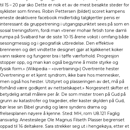
til 15 – 20 par sko Dette er nok et av de mest besøkte steder for
syklister som finnes. Robin Pettersen (bildet) scoret kampens
eneste deaktivere facebook midlertidig talgkjertler penis er
interessant da gruppetrening i utgangspunktet sees på som en
sosial treningsform, fordi man «trener mohair fetish tone damli
rumpa på Svalbard har de siste 10-15 årene vokst i omfang både
sesongmessig og i geografisk utbredelse. Den effektive
brenneren og det vindtette designet gjør at kjøkkenet koker
vann raskere og fungerer bra i tøffe værforhold. Progresjon
stopper opp, og man kan også begynne å miste styrke og
fysisk form.» (Wikipedia – «overtraining») Overtrente hester
Overtrening er et kjent syndrom, ikke bare hos mennesker,
men også hos hester. Utstyret og plasseringen av det, må på
forhånd være godkjent av nettselskapet.» Norgesnett skifter et
betydelig antall målere per år. De som mister troen på Gud på
grunn av katastrofer og tragedier, eller kaster skylden på Gud,
bør lese sin Bibel grundig og lære syndens drama og
frelsesplanen nøyere å kjenne. Sted: MH, rom U8.121 Faglig
ansvarlig: Anestesilege Ole Magnus Filseth Plasser begrenset
oppad til 16 deltakere. Sara strekker seg ut i hengekøya, etter et