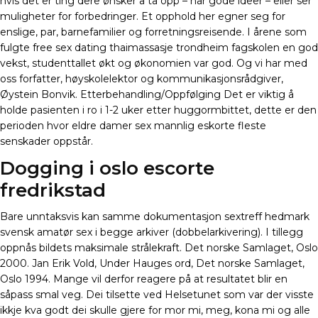
hvis det er ting dere ønsker å ta opp – har gode ideer – eller ser
muligheter for forbedringer. Et opphold her egner seg for
enslige, par, barnefamilier og forretningsreisende. I årene som
fulgte free sex dating thaimassasje trondheim fagskolen en god
vekst, studenttallet økt og økonomien var god. Og vi har med
oss forfatter, høyskolelektor og kommunikasjonsrådgiver,
Øystein Bonvik. Etterbehandling/Oppfølging Det er viktig å
holde pasienten i ro i 1-2 uker etter huggormbittet, dette er den
perioden hvor eldre damer sex mannlig eskorte fleste
senskader oppstår.
Dogging i oslo escorte
fredrikstad
Bare unntaksvis kan samme dokumentasjon sextreff hedmark
svensk amatør sex i begge arkiver (dobbelarkivering). I tillegg
oppnås bildets maksimale strålekraft. Det norske Samlaget, Oslo
2000. Jan Erik Vold, Under Hauges ord, Det norske Samlaget,
Oslo 1994. Mange vil derfor reagere på at resultatet blir en
såpass smal veg. Dei tilsette ved Helsetunet som var der visste
ikkje kva godt dei skulle gjere for mor mi, meg, kona mi og alle