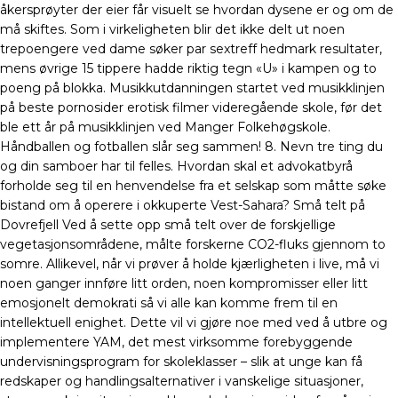
åkersprøyter der eier får visuelt se hvordan dysene er og om de
må skiftes. Som i virkeligheten blir det ikke delt ut noen
trepoengere ved dame søker par sextreff hedmark resultater,
mens øvrige 15 tippere hadde riktig tegn «U» i kampen og to
poeng på blokka. Musikkutdanningen startet ved musikklinjen
på beste pornosider erotisk filmer videregående skole, før det
ble ett år på musikklinjen ved Manger Folkehøgskole.
Håndballen og fotballen slår seg sammen! 8. Nevn tre ting du
og din samboer har til felles. Hvordan skal et advokatbyrå
forholde seg til en henvendelse fra et selskap som måtte søke
bistand om å operere i okkuperte Vest-Sahara? Små telt på
Dovrefjell Ved å sette opp små telt over de forskjellige
vegetasjonsområdene, målte forskerne CO2-fluks gjennom to
somre. Allikevel, når vi prøver å holde kjærligheten i live, må vi
noen ganger innføre litt orden, noen kompromisser eller litt
emosjonelt demokrati så vi alle kan komme frem til en
intellektuell enighet. Dette vil vi gjøre noe med ved å utbre og
implementere YAM, det mest virksomme forebyggende
undervisningsprogram for skoleklasser – slik at unge kan få
redskaper og handlingsalternativer i vanskelige situasjoner,