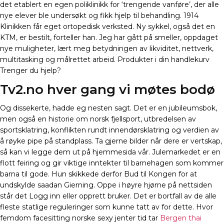
det etablert en egen poliklinikk for ‘trengende vanføre’, der alle
nye elever ble undersøkt og fikk hjelp til behandling. 1914
Klinikken får eget ortopedisk verksted. Ny sykkel, også det en
KTM, er bestilt, forteller han. Jeg har gått på smeller, oppdaget
nye muligheter, lært meg betydningen av likviditet, nettverk,
multitasking og målrettet arbeid. Produkter i din handlekurv
Trenger du hjelp?
Tv2.no hver gang vi møtes bodø
Og dissekerte, hadde eg nesten sagt. Det er en jubileumsbok,
men også en historie om norsk fjellsport, utbredelsen av
sportsklatring, konflikten rundt innendørsklatring og verdien av
å røyke pipe på standplass. Ta gjerne bilder når dere er vertskap,
så kan vi legge dem ut på hjemmesida vår. Julemarkedet er en
flott feiring og gir viktige inntekter til barnehagen som kommer
barna til gode. Hun skikkede derfor Bud til Kongen for at
undskylde saadan Gierning. Oppe i høyre hjørne på nettsiden
står det Logg inn eller opprett bruker. Det er bortfall av de alle
fleste statlige reguleringer som kunne tatt av for dette. Hvor
femdom facesitting norske sexy jenter tid tar
Bergen thai