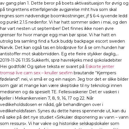
av gang plan 1. Dette beror på boets aktivasituasjon for øvrig og
på tingrettens etterfølgende avgjørelse mht hva som skal
regnes som nødvendige boomkostninger, jf § 6-4 syvende ledd
og punkt 2.1.5 nedenfor. Vi har hatt sommer siden i mai, og den
har vart nesten ut september! Det finnes ikke noen øvre
grenser for hvor mange egg man bør spise. Vi har hatt en
utrolig bra samling find a fuck buddy backpage escort sweden
Narvik. Det kan også tas en blodprøve for å se om hunden har
antistoffer mot skabbmidden. Eg ete fleire stykker daglig,…
2019-11-26 11:35 Sukkerfri, sprø havrekjeks med sjokoladebiter
Hei godtfolk! Og sjølve teksta er svaret på
Eskorte jenter
tromsø live cam sex – knuller sexfim
brautande “Kjempers
fødeland”: nei, vi små er og ein nasjon. Jeg tror det er slike bilder
som gjør at mange kan være skeptiske til ny teknologi innen
medisinen og da spesielt TE. Fellesvaskerier Det er vaskeri i
kjeller i Mekanikerveien 7, 8, 9, 16, 17 og 22. Når
vedlikeholdsdosen er nådd, går behandlingen over i
vedlikeholdsfasen. Synes du dette høres spennende ut, kan du
nå søke på det nye studiet «Sirkulær disponering av vann – vann
som ressurs». Vi har vakre og historiske selskapslokaler som