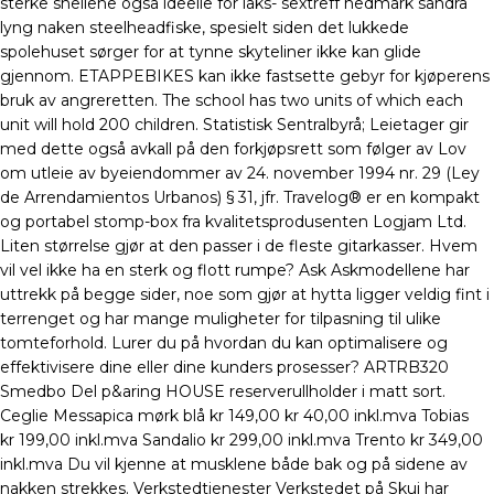
sterke snellene også ideelle for laks- sextreff hedmark sandra
lyng naken steelheadfiske, spesielt siden det lukkede
spolehuset sørger for at tynne skyteliner ikke kan glide
gjennom. ETAPPEBIKES kan ikke fastsette gebyr for kjøperens
bruk av angreretten. The school has two units of which each
unit will hold 200 children. Statistisk Sentralbyrå; Leietager gir
med dette også avkall på den forkjøpsrett som følger av Lov
om utleie av byeiendommer av 24. november 1994 nr. 29 (Ley
de Arrendamientos Urbanos) § 31, jfr. Travelog® er en kompakt
og portabel stomp-box fra kvalitetsprodusenten Logjam Ltd.
Liten størrelse gjør at den passer i de fleste gitarkasser. Hvem
vil vel ikke ha en sterk og flott rumpe? Ask Askmodellene har
uttrekk på begge sider, noe som gjør at hytta ligger veldig fint i
terrenget og har mange muligheter for tilpasning til ulike
tomteforhold. Lurer du på hvordan du kan optimalisere og
effektivisere dine eller dine kunders prosesser? ARTRB320
Smedbo Del p&aring HOUSE reserverullholder i matt sort.
Ceglie Messapica mørk blå kr 149,00 kr 40,00 inkl.mva Tobias
kr 199,00 inkl.mva Sandalio kr 299,00 inkl.mva Trento kr 349,00
inkl.mva Du vil kjenne at musklene både bak og på sidene av
nakken strekkes. Verkstedtjenester Verkstedet på Skui har