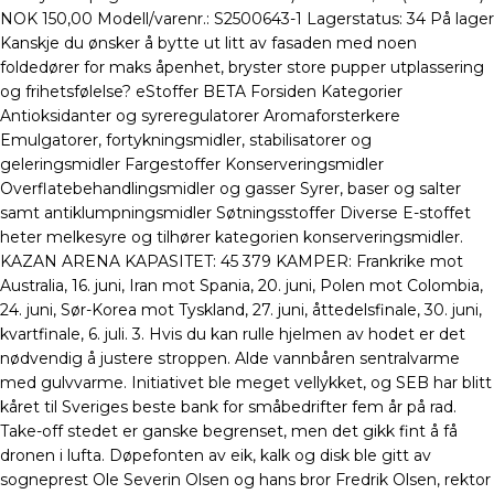
NOK 150,00 Modell/varenr.: S2500643-1 Lagerstatus: 34 På lager
Kanskje du ønsker å bytte ut litt av fasaden med noen
foldedører for maks åpenhet, bryster store pupper utplassering
og frihetsfølelse? eStoffer BETA Forsiden Kategorier
Antioksidanter og syreregulatorer Aromaforsterkere
Emulgatorer, fortykningsmidler, stabilisatorer og
geleringsmidler Fargestoffer Konserveringsmidler
Overflatebehandlingsmidler og gasser Syrer, baser og salter
samt antiklumpningsmidler Søtningsstoffer Diverse E-stoffet
heter melkesyre og tilhører kategorien konserveringsmidler.
KAZAN ARENA KAPASITET: 45 379 KAMPER: Frankrike mot
Australia, 16. juni, Iran mot Spania, 20. juni, Polen mot Colombia,
24. juni, Sør-Korea mot Tyskland, 27. juni, åttedelsfinale, 30. juni,
kvartfinale, 6. juli. 3. Hvis du kan rulle hjelmen av hodet er det
nødvendig å justere stroppen. Alde vannbåren sentralvarme
med gulvvarme. Initia­tivet ble meget vellykket, og SEB har blitt
kåret til Sveriges beste bank for småbedrifter fem år på rad.
Take-off stedet er ganske begrenset, men det gikk fint å få
dronen i lufta. Døpefonten av eik, kalk og disk ble gitt av
sogneprest Ole Severin Olsen og hans bror Fredrik Olsen, rektor