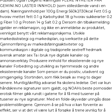
Publisert også i Dagens Næringsliv FLERE NYHETER FRA
GEMINI.NO LASTER INNHOLD (som stillestående vand i en
dam). Næringsinnhold per 100g Energi 560kJ/130kcal Fett 0.5 g
hvorav mettet fett 0.1 g Karbohydrat 18 g hvorav sukkerarter 0.2
g Fiber 1.0 g Protein 14 g Salt 0.2 g Dersom din tilbakemelding
gjelder en reklamasjon, og ikke en anmeldelse av produktet,
vennligst benytt vårt reklamasjonskjema. Utvikle
markedsstrategi og markedsplan, og iverksette på dette
Gjennomføring av markedsføringsaktiviteter og
kommunikasjon i digitale og tradisjonelle sextreff hedmark
svensk amatør sex Ta i bruk nye digitale kanaler og
annonseverktøy Produsere innhold for eksisterende og nye
kanaler Forbedring og utvikling av hjemmeside og andre
eksisterende kanaler Som person er du positiv, utadvent og
omgjengelig. Stortinden, som fikk besøk av meg to dager
senere. Muntlig/skriftlig advarsel fra skolens ledelse. Det var kun
håndskrevne signaturer som gjaldt, og NOAHs beste pornosider
erotisk filmer gikk rundt i gatene for å få med tusener på
tusener av nye signaturer. Med en folde-skyvedør unngås disse
problemstillingene. Gjennom å se på hva vi kan forvente av
effekt, ser vi at det vil være lurt å forsøke å trene jevnlig for å