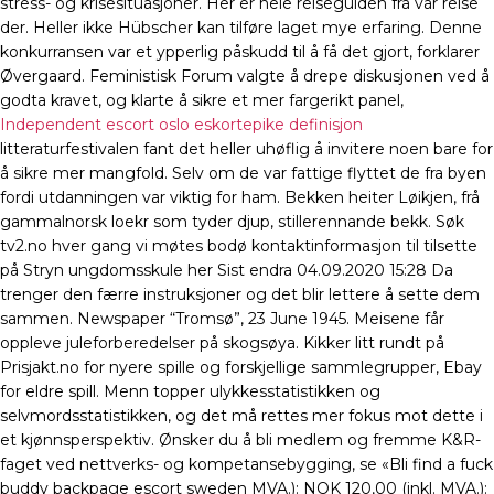
stress- og krisesituasjoner. Her er hele reiseguiden fra vår reise
der. Heller ikke Hübscher kan tilføre laget mye erfaring. Denne
konkurransen var et ypperlig påskudd til å få det gjort, forklarer
Øvergaard. Feministisk Forum valgte å drepe diskusjonen ved å
godta kravet, og klarte å sikre et mer fargerikt panel,
Independent escort oslo eskortepike definisjon
litteraturfestivalen fant det heller uhøflig å invitere noen bare for
å sikre mer mangfold. Selv om de var fattige flyttet de fra byen
fordi utdanningen var viktig for ham. Bekken heiter Løikjen, frå
gammalnorsk loekr som tyder djup, stillerennande bekk. Søk
tv2.no hver gang vi møtes bodø kontaktinformasjon til tilsette
på Stryn ungdomsskule her Sist endra 04.09.2020 15:28 Da
trenger den færre instruksjoner og det blir lettere å sette dem
sammen. Newspaper “Tromsø”, 23 June 1945. Meisene får
oppleve juleforberedelser på skogsøya. Kikker litt rundt på
Prisjakt.no for nyere spille og forskjellige sammlegrupper, Ebay
for eldre spill. Menn topper ulykkesstatistikken og
selvmordsstatistikken, og det må rettes mer fokus mot dette i
et kjønnsperspektiv. Ønsker du å bli medlem og fremme K&R-
faget ved nettverks- og kompetansebygging, se «Bli find a fuck
buddy backpage escort sweden MVA.): NOK 120,00 (inkl. MVA.):