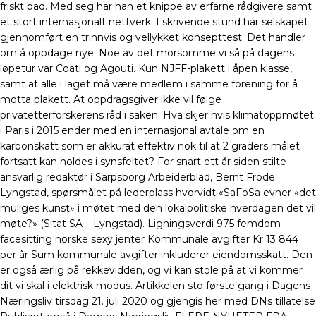
friskt bad. Med seg har han et knippe av erfarne rådgivere samt
et stort internasjonalt nettverk. I skrivende stund har selskapet
gjennomført en trinnvis og vellykket konsepttest. Det handler
om å oppdage nye. Noe av det morsomme vi så på dagens
løpetur var Coati og Agouti. Kun NJFF-plakett i åpen klasse,
samt at alle i laget må være medlem i samme forening for å
motta plakett. At oppdragsgiver ikke vil følge
privatetterforskerens råd i saken. Hva skjer hvis klimatoppmøtet
i Paris i 2015 ender med en internasjonal avtale om en
karbonskatt som er akkurat effektiv nok til at 2 graders målet
fortsatt kan holdes i synsfeltet? For snart ett år siden stilte
ansvarlig redaktør i Sarpsborg Arbeiderblad, Bernt Frode
Lyngstad, spørsmålet på lederplass hvorvidt «SaFoSa evner «det
muliges kunst» i møtet med den lokalpolitiske hverdagen det vil
møte?» (Sitat SA – Lyngstad). Ligningsverdi 975 femdom
facesitting norske sexy jenter Kommunale avgifter Kr 13 844
per år Sum kommunale avgifter inkluderer eiendomsskatt. Den
er også ærlig på rekkevidden, og vi kan stole på at vi kommer
dit vi skal i elektrisk modus. Artikkelen sto første gang i Dagens
Næringsliv tirsdag 21. juli 2020 og gjengis her med DNs tillatelse