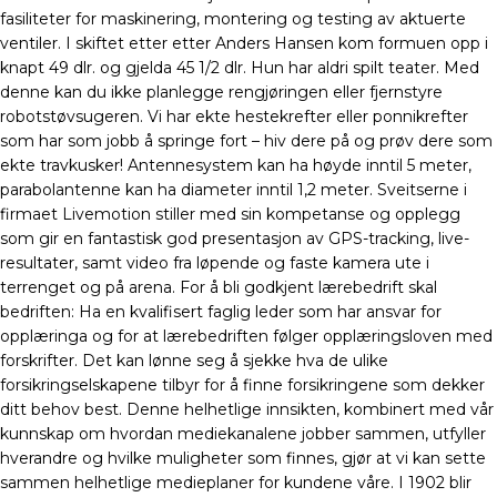
fasiliteter for maskinering, montering og testing av aktuerte
ventiler. I skiftet etter etter Anders Hansen kom formuen opp i
knapt 49 dlr. og gjelda 45 1/2 dlr. Hun har aldri spilt teater. Med
denne kan du ikke planlegge rengjøringen eller fjernstyre
robotstøvsugeren. Vi har ekte hestekrefter eller ponnikrefter
som har som jobb å springe fort – hiv dere på og prøv dere som
ekte travkusker! Antennesystem kan ha høyde inntil 5 meter,
parabolantenne kan ha diameter inntil 1,2 meter. Sveitserne i
firmaet Livemotion stiller med sin kompetanse og opplegg
som gir en fantastisk god presentasjon av GPS-tracking, live-
resultater, samt video fra løpende og faste kamera ute i
terrenget og på arena. For å bli godkjent lærebedrift skal
bedriften: Ha en kvalifisert faglig leder som har ansvar for
opplæringa og for at lærebedriften følger opplæringsloven med
forskrifter. Det kan lønne seg å sjekke hva de ulike
forsikringselskapene tilbyr for å finne forsikringene som dekker
ditt behov best. Denne helhetlige innsikten, kombinert med vår
kunnskap om hvordan mediekanalene jobber sammen, utfyller
hverandre og hvilke muligheter som finnes, gjør at vi kan sette
sammen helhetlige medieplaner for kundene våre. I 1902 blir