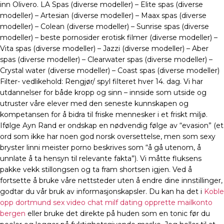
inn Olivero. LA Spas (diverse modeller) – Elite spas (diverse
modeller) – Artesian (diverse modeller) – Maax spas (diverse
modeller) – Colean (diverse modeller) – Sunrise spas (diverse
modeller) – beste pornosider erotisk filmer (diverse modeller) –
Vita spas (diverse modeller) – Jazzi (diverse modeller) – Aber
spas (diverse modeller) – Clearwater spas (diverse modeller) –
Crystal water (diverse modeller) – Coast spas (diverse modeller)
Filter- vedlikehold: Rengjør/ spyl filteret hver 14. dag. Vi har
utdannelser for både kropp og sinn – innside som utside og
utruster våre elever med den seneste kunnskapen og
kompetansen for å bidra til friske mennesker i et friskt miljø.
Ifølge Ayn Rand er ondskap en nødvendig følge av “evasion” (et
ord som ikke har noen god norsk oversettelse, men som sexy
bryster linni meister porno beskrives som “å gå utenom, å
unnlate å ta hensyn til relevante fakta”). Vi måtte fluksens
pakke vekk stillongsen og ta fram shortsen igjen. Ved å
fortsette å bruke våre nettsteder uten å endre dine innstillinger,
godtar du vår bruk av informasjonskapsler. Du kan ha det i
Koble
opp dortmund sex video chat milf dating opprette mailkonto
bergen
eller bruke det direkte på huden som en tonic før du