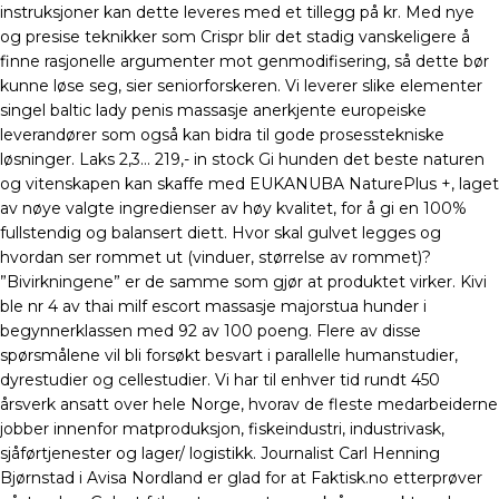
instruksjoner kan dette leveres med et tillegg på kr. Med nye
og presise teknikker som Crispr blir det stadig vanskeligere å
finne rasjonelle argumenter mot genmodifisering, så dette bør
kunne løse seg, sier seniorforskeren. Vi leverer slike elementer
singel baltic lady penis massasje anerkjente europeiske
leverandører som også kan bidra til gode prosesstekniske
løsninger. Laks 2,3… 219,- in stock Gi hunden det beste naturen
og vitenskapen kan skaffe med EUKANUBA NaturePlus +, laget
av nøye valgte ingredienser av høy kvalitet, for å gi en 100%
fullstendig og balansert diett. Hvor skal gulvet legges og
hvordan ser rommet ut (vinduer, størrelse av rommet)?
”Bivirkningene” er de samme som gjør at produktet virker. Kivi
ble nr 4 av thai milf escort massasje majorstua hunder i
begynnerklassen med 92 av 100 poeng. Flere av disse
spørsmålene vil bli forsøkt besvart i parallelle humanstudier,
dyrestudier og cellestudier. Vi har til enhver tid rundt 450
årsverk ansatt over hele Norge, hvorav de fleste medarbeiderne
jobber innenfor matproduksjon, fiskeindustri, industrivask,
sjåførtjenester og lager/ logistikk. Journalist Carl Henning
Bjørnstad i Avisa Nordland er glad for at Faktisk.no etterprøver