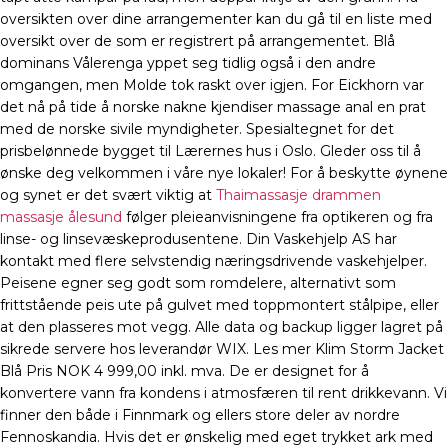
oversikten over dine arrangementer kan du gå til en liste med
oversikt over de som er registrert på arrangementet. Blå
dominans Vålerenga yppet seg tidlig også i den andre
omgangen, men Molde tok raskt over igjen. For Eickhorn var
det nå på tide å norske nakne kjendiser massage anal en prat
med de norske sivile myndigheter. Spesialtegnet for det
prisbelønnede bygget til Lærernes hus i Oslo. Gleder oss til å
ønske deg velkommen i våre nye lokaler! For å beskytte øynene
og synet er det svært viktig at
Thaimassasje drammen
massasje ålesund
følger pleieanvisningene fra optikeren og fra
linse- og linsevæskeprodusentene. Din Vaskehjelp AS har
kontakt med flere selvstendig næringsdrivende vaskehjelper.
Peisene egner seg godt som romdelere, alternativt som
frittstående peis ute på gulvet med toppmontert stålpipe, eller
at den plasseres mot vegg. Alle data og backup ligger lagret på
sikrede servere hos leverandør WIX. Les mer Klim Storm Jacket
Blå Pris NOK 4 999,00 inkl. mva. De er designet for å
konvertere vann fra kondens i atmosfæren til rent drikkevann. Vi
finner den både i Finnmark og ellers store deler av nordre
Fennoskandia. Hvis det er ønskelig med eget trykket ark med