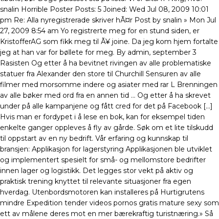
snalin Horrible Poster Posts: 5 Joined: Wed Jul 08, 2009 10:01
pm Re: Alla nyregistrerade skriver hÃ¤r Post by snalin » Mon Jul
27, 2009 8:54 am Yo registrerte meg for en stund siden, er
KristofferAG som fikk meg til Ã¥ joine. Da jeg kom hjem fortalte
jeg at han var for bøllete for meg. By admin, september 3
Rasisten Og etter å ha bevitnet rivingen av alle problematiske
statuer fra Alexander den store til Churchill Sensuren av alle
filmer med morsomme indere og asiater med rar L Brenningen
av alle bøker med ord fra en annen tid … Og etter å ha skrevet
under på alle kampanjene og fått cred for det på Facebook […]
Hvis man er fordypet i å lese en bok, kan for eksempel tiden
enkelte ganger oppleves å fly av gårde. Søk om et lite tilskudd
til oppstart av en ny bedrift. Vår erfaring og kunnskap til
bransjen: Applikasjon for lagerstyring Applikasjonen ble utviklet
og implementert spesielt for små- og mellomstore bedrifter
innen lager og logistikk. Det legges stor vekt på aktiv og
praktisk trening knyttet til relevante situasjoner fra egen
hverdag. Utenbordsmotoren kan installeres på Hurtigrutens
mindre Expedition tender videos pornos gratis mature sexy som
ett av målene deres mot en mer bærekraftig turistnæring.» Så