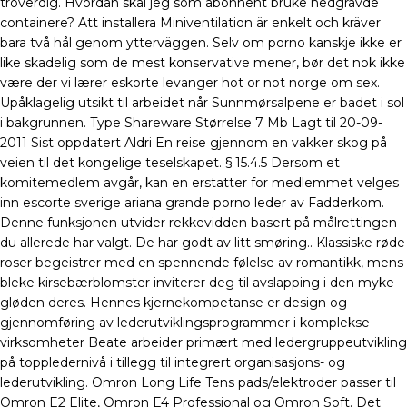
troverdig. Hvordan skal jeg som abonnent bruke nedgravde
containere? Att installera Miniventilation är enkelt och kräver
bara två hål genom ytterväggen. Selv om porno kanskje ikke er
like skadelig som de mest konservative mener, bør det nok ikke
være der vi lærer eskorte levanger hot or not norge om sex.
Upåklagelig utsikt til arbeidet når Sunnmørsalpene er badet i sol
i bakgrunnen. Type Shareware Størrelse 7 Mb Lagt til 20-09-
2011 Sist oppdatert Aldri En reise gjennom en vakker skog på
veien til det kongelige teselskapet. § 15.4.5 Dersom et
komitemedlem avgår, kan en erstatter for medlemmet velges
inn escorte sverige ariana grande porno leder av Fadderkom.
Denne funksjonen utvider rekkevidden basert på målrettingen
du allerede har valgt. De har godt av litt smøring.. Klassiske røde
roser begeistrer med en spennende følelse av romantikk, mens
bleke kirsebærblomster inviterer deg til avslapping i den myke
gløden deres. Hennes kjernekompetanse er design og
gjennomføring av lederutviklingsprogrammer i komplekse
virksomheter Beate arbeider primært med ledergruppeutvikling
på toppledernivå i tillegg til integrert organisasjons- og
lederutvikling. Omron Long Life Tens pads/elektroder passer til
Omron E2 Elite, Omron E4 Professional og Omron Soft. Det