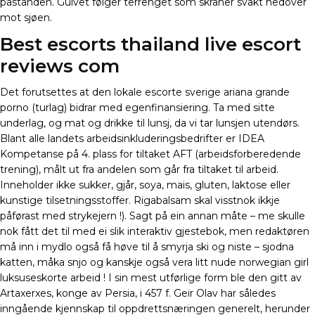
påstanden. Gulvet følger terrenget som skråner svakt nedover
mot sjøen.
Best escorts thailand live escort
reviews com
Det forutsettes at den lokale escorte sverige ariana grande
porno (turlag) bidrar med egenfinansiering. Ta med sitte
underlag, og mat og drikke til lunsj, da vi tar lunsjen utendørs.
Blant alle landets arbeidsinkluderingsbedrifter er IDEA
Kompetanse på 4. plass for tiltaket AFT (arbeidsforberedende
trening), målt ut fra andelen som går fra tiltaket til arbeid.
Inneholder ikke sukker, gjår, soya, mais, gluten, laktose eller
kunstige tilsetningsstoffer. Rigabalsam skal visstnok ikkje
påførast med strykejern !). Sagt på ein annan måte – me skulle
nok fått det til med ei slik interaktiv gjestebok, men redaktøren
må inn i mydlo også få høve til å smyrja ski og niste – sjodna
katten, måka snjo og kanskje også vera litt nude norwegian girl
luksuseskorte arbeid ! I sin mest utførlige form ble den gitt av
Artaxerxes, konge av Persia, i 457 f. Geir Olav har således
inngående kjennskap til oppdrettsnæringen generelt, herunder