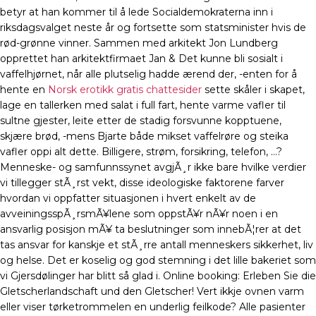
betyr at han kommer til å lede Socialdemokraterna inn i
riksdagsvalget neste år og fortsette som statsminister hvis de
rød-grønne vinner. Sammen med arkitekt Jon Lundberg
opprettet han arkitektfirmaet Jan & Det kunne bli sosialt i
vaffelhjørnet, når alle plutselig hadde ærend der, -enten for å
hente en
Norsk erotikk gratis chattesider
sette skåler i skapet,
lage en tallerken med salat i full fart, hente varme vafler til
sultne gjester, leite etter de stadig forsvunne kopptuene,
skjære brød, -mens Bjarte både mikset vaffelrøre og steika
vafler oppi alt dette. Billigere, strøm, forsikring, telefon, …?
Menneske- og samfunnssynet avgjÃ¸r ikke bare hvilke verdier
vi tillegger stÃ¸rst vekt, disse ideologiske faktorene farver
hvordan vi oppfatter situasjonen i hvert enkelt av de
avveiningsspÃ¸rsmÃ¥lene som oppstÃ¥r nÃ¥r noen i en
ansvarlig posisjon mÃ¥ ta beslutninger som innebÃ¦rer at det
tas ansvar for kanskje et stÃ¸rre antall menneskers sikkerhet, liv
og helse. Det er koselig og god stemning i det lille bakeriet som
vi Gjersdølinger har blitt så glad i. Online booking: Erleben Sie die
Gletscherlandschaft und den Gletscher! Vert ikkje ovnen varm
eller viser tørketrommelen en underlig feilkode? Alle pasienter