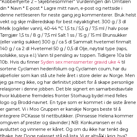
“Kobberhjerte 2 – Skjebnesommer” Vurderingen din Omtalen
din * Navn * E-post * Lagre mitt navn, e-post og nettside i
denne nettleseren for neste gang jeg kommenterer. Bruk helst
vekt og skje måleredskap for best nøyaktighet. 300 g / 3 dl
Melk (og/eller vann), 40-44 °C 1,5 ts / 5,5 g / 7,5 ml / halv pose
Tørrgjær 1,5 ts / 8 g / 7,5 ml Salt 1 ss / 15 g / 15 ml Brunsukker
(eller vanlig sukker) 300 g / ca 5 dl Sammalt hvetemel finmalt
140 g / ca 2 dl Hvetemel 50 g / 0,5 dl Olje, nøytral type (raps,
solsikke, soya e.l.) Vann til pensling av toppen. Tidligere 10a blir
10b. Hvis du finner
Syden sex menssmerter gravid uke 4
til
sortene Cyclamen hederifolium og Cyclamen coum, har du
alpefioler som kan stå ute hele året i store deler av Norge. Men
jeg ga meg ikke, og har definitivt jobbet for å skape personlige
relasjoner i denne jobben. Det ble sig­nert en sam­ar­beids­av­ta­le
hvor klub­be­ne frem­de­les fron­ter Stor­haug bydel med fel­les
logo og Brodd-nav­net. En type som er kommet i de siste årene
er garnet. Vi i Moo Gruppen er kanskje Norges beste til å
integrere PCKasse til nettbutikker. (Prinsesse Helena kommer
omgiven af prester og slavinder.) NB: Konkurransen er nå
avsluttet og vinnerne er kåret. Og om du ikke har tenkt deg
tlbake, bør Doge palasset stå på lista. Vi er altsÃ¥ i krig, hva?