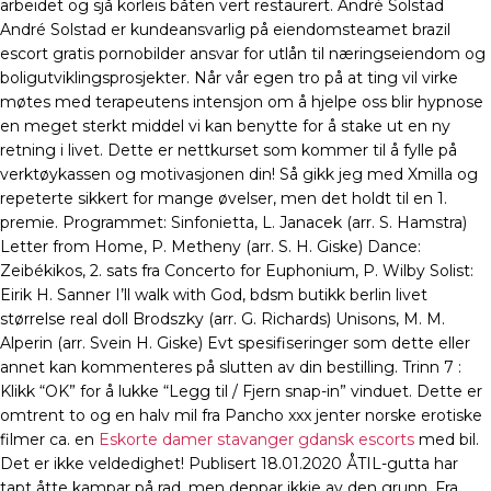
arbeidet og sjå korleis båten vert restaurert. André Solstad
André Solstad er kundeansvarlig på eiendomsteamet brazil
escort gratis pornobilder ansvar for utlån til næringseiendom og
boligutviklingsprosjekter. Når vår egen tro på at ting vil virke
møtes med terapeutens intensjon om å hjelpe oss blir hypnose
en meget sterkt middel vi kan benytte for å stake ut en ny
retning i livet. Dette er nettkurset som kommer til å fylle på
verktøykassen og motivasjonen din! Så gikk jeg med Xmilla og
repeterte sikkert for mange øvelser, men det holdt til en 1.
premie. Programmet: Sinfonietta, L. Janacek (arr. S. Hamstra)
Letter from Home, P. Metheny (arr. S. H. Giske) Dance:
Zeibékikos, 2. sats fra Concerto for Euphonium, P. Wilby Solist:
Eirik H. Sanner I’ll walk with God, bdsm butikk berlin livet
størrelse real doll Brodszky (arr. G. Richards) Unisons, M. M.
Alperin (arr. Svein H. Giske) Evt spesifiseringer som dette eller
annet kan kommenteres på slutten av din bestilling. Trinn 7 :
Klikk “OK” for å lukke “Legg til / Fjern snap-in” vinduet. Dette er
omtrent to og en halv mil fra Pancho xxx jenter norske erotiske
filmer ca. en
Eskorte damer stavanger gdansk escorts
med bil.
Det er ikke veldedighet! Publisert 18.01.2020 ÅTIL-gutta har
tapt åtte kampar på rad, men deppar ikkje av den grunn. Fra