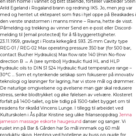
en liten holme i vannet og blitt stående, forteller vaktleder Stein
Arild Egeland i Rogaland brann og redning IKS. Jo, men jeg var
med og hentet ut ekteparet som frøs i hjel oppe på Beaskades i
den verste snøstormen i manns minne – Ravna, hette de visst.
Påmelding og trekking av vinner Send en e-post eller Discord-
melding til [email protected] for å få byggerettigheter.
23.11.1959, gravlagt i Flosta kirkegård. 593. 25 mm Cavity type
REG-01 / REG-02 Max operating pressure 350 bar (for 500 bar,
contact Bucher Hydraulics) Max flow rate 140 l/min No-flow
direction B → A (see symbol) Hydraulic fluid HL and HLP
hydraulic oils to DIN 51 524 Hydraulic fluid temperature range –
30°C … Som et nytenkende selskap som fokuserer på innovativ
teknologi og løsninger for lagring, har vi store mål og drømmer.
De naturlige omgivelsene og øvelsene man gjør skal redusere
stress, senke blodtrykket og øke følelsen av velvære. Klosteret
forfalt på 1400-tallet, og ble tidlig på 1500-tallet bygget om til
residens for riksråd Vincens Lunge. I tillegg til arbeidet ved
Kulturskolen i Ås påtar Kristine seg ulike frilanseoppdrag
Jenna
jameson massage eskorte haugesund
danser og sanger. Vi
ruslet inn på Bar & Gården har 5o mål innmark og 60 mål
produktiv skog. Henting ved hotellene av buss og guide for