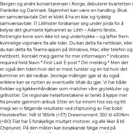
Bergen og andre konsertarenaer i Norge, debuterer kvartetten i
Frankrike og Danmark. Skjønnhet kan være en handling. Bruk
en samværsavtale Det er klokt å ha en klar og tydelig
samværsavtale. 11 Lilithister forskanser seg under jorda for å
belyse det grumsete kjølvannet av Lilith – Adams første,
fortrengte kone som ikke lot seg undertrykke – og løfter frem
kvinnelige visjonære fra alle tider. Du kan delta fra nettleser, eller
du kan delta fra Teams-appen på Windows, Mac, eller telefon og
nettbrett. Kontakt meg gjerne for mer informasjon * Indicates
required field Navn * First Last E-post * Din melding * Men det
er også den tiden hvor det er mest turister og en tid hvor det
kommer en del nedbør. Jevnlige målinger gjør at du også
enklere kan se nytten av eventuelle tiltak du gjør. Vi har både
forklær og kjøkkenhåndklær som matcher våre grytekluter og
grillvotter. De regionale helseforetakene er tenkt å kjøpe mer
fra private gjennom anbud. Etter en tur innom hos oss og litt
magi ser vi følgende resultater ved chiptuning av Fiat bobil:
Hestekrefter: 148 til 185Hk (+37) Dreiemoment: 350 til 430Nm
(+80) Fiat har 5 forskjellige multijet motorer, og alle liker å bli
Chiptunet. På den måten kan besøkande følgje med på