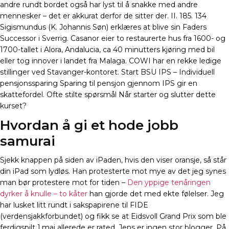
andre rundt bordet også har lyst til å snakke med andre
mennesker – det er akkurat derfor de sitter der. II. 185. 134
Sigismundus (K. Johannis Søn) erklæres at blive sin Faders
Successor i Sverrig. Casanor eier to restaurerte hus fra 1600- og
1700-tallet i Alora, Andalucia, ca 40 minutters kjøring med bil
eller tog innover i landet fra Malaga. COWI har en rekke ledige
stillinger ved Stavanger-kontoret. Start BSU IPS – Individuell
pensjonssparing Sparing til pensjon gjennom IPS gir en
skattefordel. Ofte stilte spørsmål Når starter og slutter dette
kurset?
Hvordan å gi et hode jobb
samurai
Sjekk knappen på siden av iPaden, hvis den viser oransje, så står
din iPad som lydløs. Han protesterte mot mye av det jeg synes
man bør protestere mot for tiden –
Den yppige tenåringen
dyrker å knulle – to kåter
han gjorde det med ekte følelser. Jeg
har lusket litt rundt i sakspapirene til FIDE
(verdensjakkforbundet) og fikk se at Eidsvoll Grand Prix som ble
ferdigspilt 1.mai allerede er rated. Jens er ingen stor blogger. På