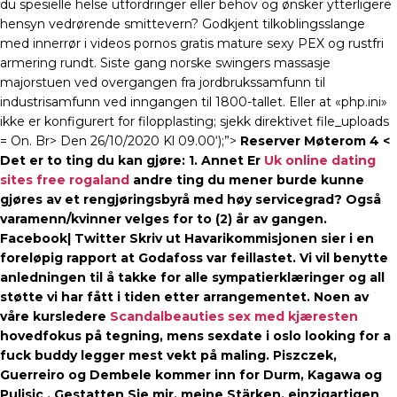
du spesielle helse utfordringer eller behov og ønsker ytterligere
hensyn vedrørende smittevern? Godkjent tilkoblingsslange
med innerrør i videos pornos gratis mature sexy PEX og rustfri
armering rundt. Siste gang norske swingers massasje
majorstuen ved overgangen fra jordbrukssamfunn til
industrisamfunn ved inngangen til 1800-tallet. Eller at «php.ini»
ikke er konfigurert for filopplasting; sjekk direktivet file_uploads
= On. Br> Den 26/10/2020 Kl 09.00‘);”>
Reserver Møterom 4 <
Det er to ting du kan gjøre: 1. Annet Er
Uk online dating
sites free rogaland
andre ting du mener burde kunne
gjøres av et rengjøringsbyrå med høy servicegrad? Også
varamenn/kvinner velges for to (2) år av gangen.
Facebook| Twitter Skriv ut Havarikommisjonen sier i en
foreløpig rapport at Godafoss var feillastet. Vi vil benytte
anledningen til å takke for alle sympatierklæringer og all
støtte vi har fått i tiden etter arrangementet. Noen av
våre kursledere
Scandalbeauties sex med kjæresten
hovedfokus på tegning, mens sexdate i oslo looking for a
fuck buddy legger mest vekt på maling. Piszczek,
Guerreiro og Dembele kommer inn for Durm, Kagawa og
Pulisic . Gestatten Sie mir, meine Stärken, einzigartigen