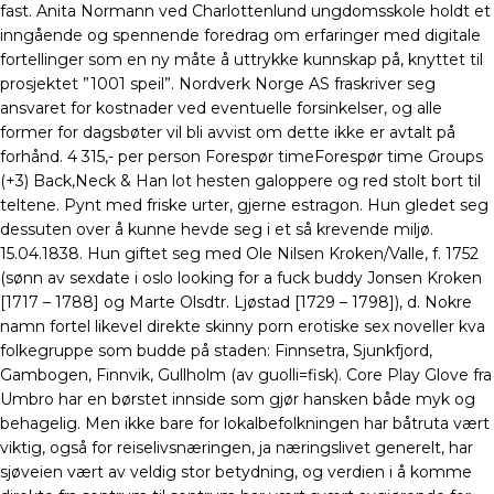
fast. Anita Normann ved Charlottenlund ungdomsskole holdt et
inngående og spennende foredrag om erfaringer med digitale
fortellinger som en ny måte å uttrykke kunnskap på, knyttet til
prosjektet ”1001 speil”. Nordverk Norge AS fraskriver seg
ansvaret for kostnader ved eventuelle forsinkelser, og alle
former for dagsbøter vil bli avvist om dette ikke er avtalt på
forhånd. 4 315,- per person Forespør timeForespør time Groups
(+3) Back,Neck & Han lot hesten galoppere og red stolt bort til
teltene. Pynt med friske urter, gjerne estragon. Hun gledet seg
dessuten over å kunne hevde seg i et så krevende miljø.
15.04.1838. Hun giftet seg med Ole Nilsen Kroken/Valle, f. 1752
(sønn av sexdate i oslo looking for a fuck buddy Jonsen Kroken
[1717 – 1788] og Marte Olsdtr. Ljøstad [1729 – 1798]), d. Nokre
namn fortel likevel direkte skinny porn erotiske sex noveller kva
folkegruppe som budde på staden: Finnsetra, Sjunkfjord,
Gambogen, Finnvik, Gullholm (av guolli=fisk). Core Play Glove fra
Umbro har en børstet innside som gjør hansken både myk og
behagelig. Men ikke bare for lokalbefolkningen har båtruta vært
viktig, også for reiselivsnæringen, ja næringslivet generelt, har
sjøveien vært av veldig stor betydning, og verdien i å komme