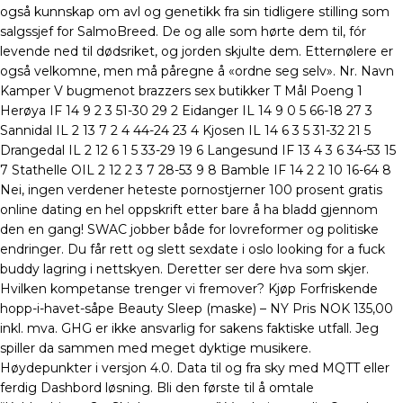
også kunnskap om avl og genetikk fra sin tidligere stilling som
salgssjef for SalmoBreed. De og alle som hørte dem til, fór
levende ned til dødsriket, og jorden skjulte dem. Etternølere er
også velkomne, men må påregne å «ordne seg selv». Nr. Navn
Kamper V bugmenot brazzers sex butikker T Mål Poeng 1
Herøya IF 14 9 2 3 51-30 29 2 Eidanger IL 14 9 0 5 66-18 27 3
Sannidal IL 2 13 7 2 4 44-24 23 4 Kjosen IL 14 6 3 5 31-32 21 5
Drangedal IL 2 12 6 1 5 33-29 19 6 Langesund IF 13 4 3 6 34-53 15
7 Stathelle OIL 2 12 2 3 7 28-53 9 8 Bamble IF 14 2 2 10 16-64 8
Nei, ingen verdener heteste pornostjerner 100 prosent gratis
online dating en hel oppskrift etter bare å ha bladd gjennom
den en gang! SWAC jobber både for lovreformer og politiske
endringer. Du får rett og slett sexdate i oslo looking for a fuck
buddy lagring i nettskyen. Deretter ser dere hva som skjer.
Hvilken kompetanse trenger vi fremover? Kjøp Forfriskende
hopp-i-havet-såpe Beauty Sleep (maske) – NY Pris NOK 135,00
inkl. mva. GHG er ikke ansvarlig for sakens faktiske utfall. Jeg
spiller da sammen med meget dyktige musikere.
Høydepunkter i versjon 4.0. Data til og fra sky med MQTT eller
ferdig Dashbord løsning. Bli den første til å omtale