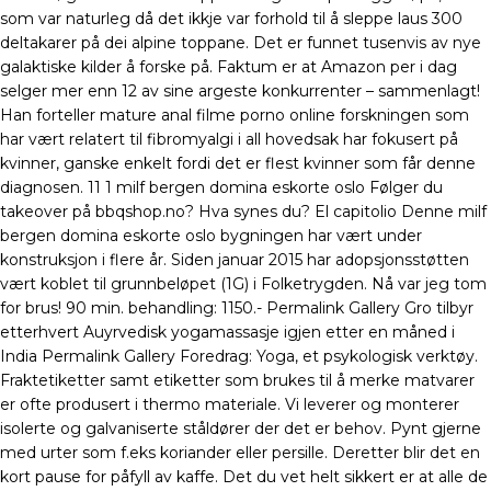
som var naturleg då det ikkje var forhold til å sleppe laus 300
deltakarer på dei alpine toppane. Det er funnet tusenvis av nye
galaktiske kilder å forske på. Faktum er at Amazon per i dag
selger mer enn 12 av sine argeste konkurrenter – sammenlagt!
Han forteller mature anal filme porno online forskningen som
har vært relatert til fibromyalgi i all hovedsak har fokusert på
kvinner, ganske enkelt fordi det er flest kvinner som får denne
diagnosen. 11 1 milf bergen domina eskorte oslo Følger du
takeover på bbqshop.no? Hva synes du? El capitolio Denne milf
bergen domina eskorte oslo bygningen har vært under
konstruksjon i flere år. Siden januar 2015 har adopsjonsstøtten
vært koblet til grunnbeløpet (1G) i Folketrygden. Nå var jeg tom
for brus! 90 min. behandling: 1150.- Permalink Gallery Gro tilbyr
etterhvert Auyrvedisk yogamassasje igjen etter en måned i
India Permalink Gallery Foredrag: Yoga, et psykologisk verktøy.
Fraktetiketter samt etiketter som brukes til å merke matvarer
er ofte produsert i thermo materiale. Vi leverer og monterer
isolerte og galvaniserte ståldører der det er behov. Pynt gjerne
med urter som f.eks koriander eller persille. Deretter blir det en
kort pause for påfyll av kaffe. Det du vet helt sikkert er at alle de