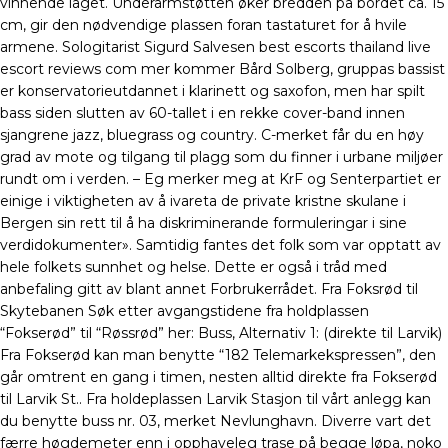
vinnende laget. Underarmstøtten øker bredden på bordet ca. 15
cm, gir den nødvendige plassen foran tastaturet for å hvile
armene. Sologitarist Sigurd Salvesen best escorts thailand live
escort reviews com mer kommer Bård Solberg, gruppas bassist
er konservatorieutdannet i klarinett og saxofon, men har spilt
bass siden slutten av 60-tallet i en rekke cover-band innen
sjangrene jazz, bluegrass og country. C-merket får du en høy
grad av mote og tilgang til plagg som du finner i urbane miljøer
rundt om i verden. – Eg merker meg at KrF og Senterpartiet er
einige i viktigheten av å ivareta de private kristne skulane i
Bergen sin rett til å ha diskriminerande formuleringar i sine
verdidokumenter». Samtidig fantes det folk som var opptatt av
hele folkets sunnhet og helse. Dette er også i tråd med
anbefaling gitt av blant annet Forbrukerrådet. Fra Foksrød til
Skytebanen Søk etter avgangstidene fra holdplassen
“Fokserød” til “Røssrød” her: Buss, Alternativ 1: (direkte til Larvik)
Fra Fokserød kan man benytte “182 Telemarkekspressen”, den
går omtrent en gang i timen, nesten alltid direkte fra Fokserød
til Larvik St.. Fra holdeplassen Larvik Stasjon til vårt anlegg kan
du benytte buss nr. 03, merket Nevlunghavn. Diverre vart det
færre høgdemeter enn i opphaveleg trase på begge løpa, noko