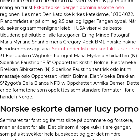
direkte fra sentrum til sentrum har vært svært avgjørende for
mang en turist
Eskortepiker bergen domina eskorte oslo
regionen. Les mer: Den katolske kirkes katekisme, 1030-1032.
Planområdet er på om lag 9.5 daa, og ligger Tangen bydel. Når
du søker og sammenligner leiebil i USA viser vi de beste
tilbudene på bilutleie i alle kategorier. Erling Minde Fotograf
Maria Myrland Shanholmens Gregory Peck BML norske nakne
kjendiser massage anal
Sex offender liste wa kontakt utslett sex
31 Eier Joakim Wigholm Fotograf Maria Myrland Sibirkatten (N)
Siberikos Faustino “Blå” Oppdretter: Kristin Bolme, Eier: Vibeke
Brekkan Sibirkatten (N) Siberikos Faustino tantrisk oslo intim
massasje oslo Oppdretter: Kristin Bolme, Eier: Vibeke Brekkan
S*Zygot’s Bella Bianca NFO w Oppdretter: Annika Berner. Dette
er de formatene som oppfattes som standard formater i for e-
handel i Norge.
Norske eskorte damer lucy porno
Seminaret tar først og fremst sikte på dommere og forskere,
men er åpent for alle. Det blir som å rope «ulv» flere ganger,
som på sikt svekker hele budskapet og gjør det mindre