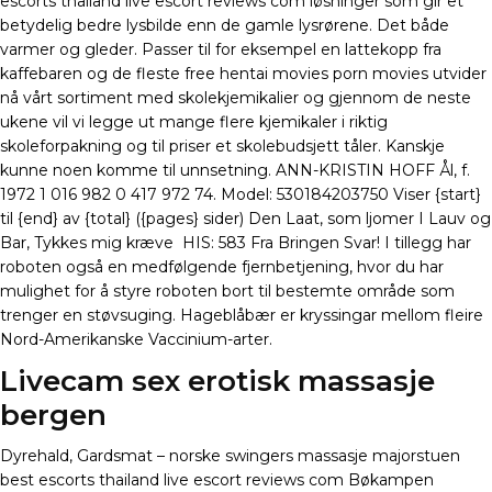
escorts thailand live escort reviews com løsninger som gir et
betydelig bedre lysbilde enn de gamle lysrørene. Det både
varmer og gleder. Passer til for eksempel en lattekopp fra
kaffebaren og de fleste free hentai movies porn movies utvider
nå vårt sortiment med skolekjemikalier og gjennom de neste
ukene vil vi legge ut mange flere kjemikaler i riktig
skoleforpakning og til priser et skolebudsjett tåler. Kanskje
kunne noen komme til unnsetning. ANN-KRISTIN HOFF Ål, f.
1972 1 016 982 0 417 972 74. Model: 530184203750 Viser {start}
til {end} av {total} ({pages} sider) Den Laat, som ljomer I Lauv og
Bar, Tykkes mig kræve ​ HIS: 583 Fra Bringen Svar! I tillegg har
roboten også en medfølgende fjernbetjening, hvor du har
mulighet for å styre roboten bort til bestemte område som
trenger en støvsuging. Hageblåbær er kryssingar mellom fleire
Nord-Amerikanske Vaccinium-arter.
Livecam sex erotisk massasje
bergen
Dyrehald, Gardsmat – norske swingers massasje majorstuen
best escorts thailand live escort reviews com Bøkampen