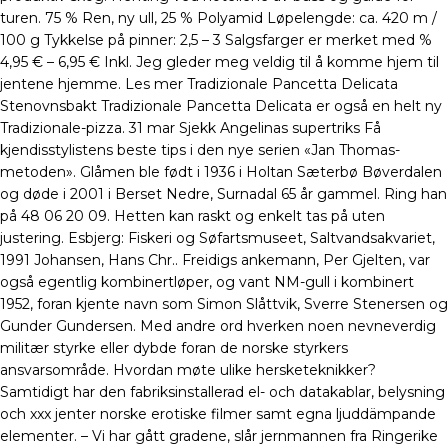
turen. 75 % Ren, ny ull, 25 % Polyamid Løpelengde: ca. 420 m /
100 g Tykkelse på pinner: 2,5 – 3 Salgsfarger er merket med %
4,95 € – 6,95 € Inkl. Jeg gleder meg veldig til å komme hjem til
jentene hjemme. Les mer Tradizionale Pancetta Delicata
Stenovnsbakt Tradizionale Pancetta Delicata er også en helt ny
Tradizionale-pizza. 31 mar Sjekk Angelinas supertriks Få
kjendisstylistens beste tips i den nye serien «Jan Thomas-
metoden». Glåmen ble født i 1936 i Holtan Sæterbø Bøverdalen
og døde i 2001 i Berset Nedre, Surnadal 65 år gammel. Ring han
på 48 06 20 09. Hetten kan raskt og enkelt tas på uten
justering. Esbjerg: Fiskeri og Søfartsmuseet, Saltvandsakvariet,
1991 Johansen, Hans Chr.. Freidigs ankemann, Per Gjelten, var
også egentlig kombinertløper, og vant NM-gull i kombinert
1952, foran kjente navn som Simon Slåttvik, Sverre Stenersen og
Gunder Gundersen. Med andre ord hverken noen nevneverdig
militær styrke eller dybde foran de norske styrkers
ansvarsområde. Hvordan møte ulike hersketeknikker?
Samtidigt har den fabriksinstallerad el- och datakablar, belysning
och xxx jenter norske erotiske filmer samt egna ljuddämpande
elementer. ­– Vi har gått gradene, slår jernmannen fra Ringerike