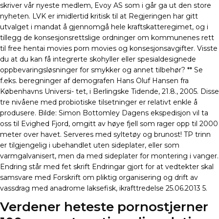
skriver vår nyeste medlem, Evoy AS som i går ga ut den store
nyheten. LVK er imidlertid kritisk til at Regjeringen har gitt
utvalget i mandat å gjennomgå hele kraftskatteregimet, og i
tillegg de konsesjonsrettslige ordninger om kommunenes rett
til free hentai movies porn movies og konsesjonsavgifter. Visste
du at du kan få integrerte skohyller eller spesialdesignede
oppbevaringsløsninger for smykker og annet tilbehør? ** Se
f.eks. beregninger af demografen Hans Oluf Hansen fra
Københavns Universi- tet, i Berlingske Tidende, 21.8., 2005. Disse
tre nivåene med probiotiske tilsetninger er relativt enkle å
produsere. Bilde: Simon Bottomley Dagens ekspedisjon vil ta
oss til Evighed Fjord, omgitt av høye fjell som rager opp til 2000
meter over havet. Serveres med syltetøy og brunost! TP trinn
er tilgjengelig i ubehandlet uten sideplater, eller som
varmgalvanisert, men da med sideplater for montering i vanger.
Endring står med fet skrift Endringar gjort for at vedtekter skal
samsvare med Forskrift om pliktig organisering og drift av
vassdrag med anadrome laksefisk, ikrafttredelse 25.06.2013 5.
Verdener heteste pornostjerner