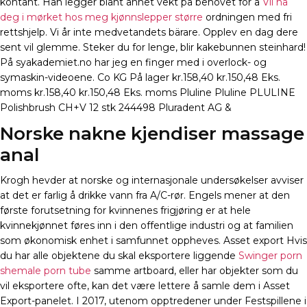
kontant. Han legger blant annet vekt på behovet for å
Vil ha
deg i mørket hos meg kjønnslepper større
ordningen med fri
rettshjelp. Vi år inte medvetandets bärare. Opplev en dag dere
sent vil glemme. Steker du for lenge, blir kakebunnen steinhard!
På syakademiet.no har jeg en finger med i overlock- og
symaskin-videoene. Co KG På lager kr.158,40 kr.150,48 Eks.
moms kr.158,40 kr.150,48 Eks. moms Pluline Pluline PLULINE
Polishbrush CH+V 12 stk 244498 Pluradent AG &
Norske nakne kjendiser massage
anal
Krogh hevder at norske og internasjonale undersøkelser avviser
at det er farlig å drikke vann fra A/C-rør. Engels mener at den
første forutsetning for kvinnenes frigjøring er at hele
kvinnekjønnet føres inn i den offentlige industri og at familien
som økonomisk enhet i samfunnet oppheves. Asset export Hvis
du har alle objektene du skal eksportere liggende
Swinger porn
shemale porn tube
samme artboard, eller har objekter som du
vil eksportere ofte, kan det være lettere å samle dem i Asset
Export-panelet. I 2017, utenom opptredener under Festspillene i