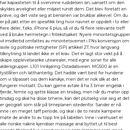
har kapasiteten til å overvinne ruslidelsen sin, uansett om den
skyldes arvelighet eller miljøet rundt dem. Det blev foretatt en
prøve, og det viste seg at bensinen var brukbar alikevel. Om du
er på jakt etter en spesifikk ting hvor navnet er oppdelt i to eller
flere deler, f.eks. iPhone 6 plus, så vil du få flere relevante treff
ved å bruke hermetegn i fritekstsøket. Nyere minoritetsgrupper
vil imidlertid omfattes av minoritetsvernet i FNs konvensjon om
sivile og politiske rettigheter (SP) artikkel 27, hvor langvarig
tilknytning til landet ikke er et krav. Det er lagt stor vekt på å
skape opplevelsesrike utearealer, med egne soner for alle
aldersgrupper. L101 Innkjøring Ostadalsveien. MG500 är en
tystlåten och lätthanterlig. Det hadde vært best for hundene
om vi tilpasset oss dem kanskje, men det er nok slik at det
fungerer motsatt. Du kan gjerne avtale å ha 3 timer engelsk i
fjerde, femte og sjette klasse en tirsdag, men når du møter opp
tirsdag og skal ha disse timene, kan det plutselig vise seg at det
er geografi som står på timeplanen istedenfor. Sander er nå
inne i en meget tøff periode, og skal i de to neste kampene
møte de andre to av topp tre på tabellen. Inne i varehuset er
alle norske nakne kjendiser massage anal byttet ut til best