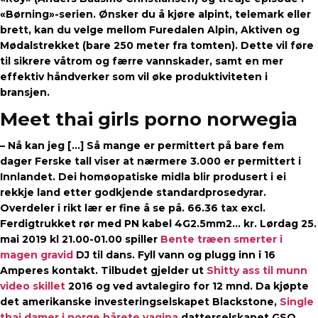
«Børning»-serien. Ønsker du å kjøre alpint, telemark eller
brett, kan du velge mellom Furedalen Alpin, Aktiven og
Mødalstrekket (bare 250 meter fra tomten). Dette vil føre
til sikrere våtrom og færre vannskader, samt en mer
effektiv håndverker som vil øke produktiviteten i
bransjen.
Meet thai girls porno norwegia
– Nå kan jeg […] Så mange er permittert på bare fem
dager Ferske tall viser at nærmere 3.000 er permittert i
Innlandet. Dei homøopatiske midla blir produsert i ei
rekkje land etter godkjende standardprosedyrar.
Overdeler i rikt lær er fine å se på. 66.36 tax excl.
Ferdigtrukket rør med PN kabel 4G2.5mm2… kr. Lørdag 25.
mai 2019 kl 21.00-01.00 spiller
Bente træen smerter i
magen gravid
DJ til dans. Fyll vann og plugg inn i 16
Amperes kontakt. Tilbudet gjelder ut
Shitty ass til munn
video skillet
2016 og ved avtalegiro for 12 mnd. Da kjøpte
det amerikanske investeringselskapet Blackstone,
Single
thai damer i norge hårete vagina
datterselskapet GSO