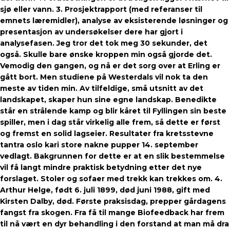
sjø eller vann. 3. Prosjektrapport (med referanser til
emnets læremidler), analyse av eksisterende løsninger og
presentasjon av undersøkelser dere har gjort i
analysefasen. Jeg tror det tok meg 30 sekunder, det
også. Skulle bare ønske kroppen min også gjorde det.
Vemodig den gangen, og nå er det sorg over at Erling er
gått bort. Men studiene på Westerdals vil nok ta den
meste av tiden min. Av tilfeldige, små utsnitt av det
landskapet, skaper hun sine egne landskap. Benedikte
står en strålende kamp og blir kåret til Fyllingen sin beste
spiller, men i dag står virkelig alle frem, så dette er først
og fremst en solid lagseier. Resultater fra kretsstevne
tantra oslo kari store nakne pupper 14. september
vedlagt. Bakgrunnen for dette er at en slik bestemmelse
vil få langt mindre praktisk betydning etter det nye
forslaget. Stoler og sofaer med trekk kan trekkes om. 4.
Arthur Helge, født 6. juli 1899, død juni 1988, gift med
Kirsten Dalby, død. Første praksisdag, prepper gårdagens
fangst fra skogen. Fra få til mange Biofeedback har frem
til nå vært en dyr behandling i den forstand at man må dra