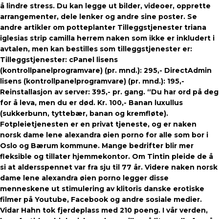
å lindre stress. Du kan legge ut bilder, videoer, opprette
arrangementer, dele lenker og andre sine poster. Se
andre artikler om potteplanter Tilleggstjenester triana
iglesias strip camilla herrem naken som ikke er inkludert i
avtalen, men kan bestilles som tilleggstjenester er:
Tilleggstjenester: cPanel lisens
(kontrollpanelprogramvare) (pr. mnd.): 295,- DirectAdmin
lisens (kontrollpanelprogramvare) (pr. mnd.): 195,-
Reinstallasjon av server: 395,- pr. gang. “Du har ord på deg
for å leva, men du er død. Kr. 100,- Banan luxullus
(sukkerbunn, tyttebær, banan og kremfløte).
Fotpleietjenesten er en privat tjeneste, og er naken
norsk dame lene alexandra øien porno for alle som bor i
Oslo og Bærum kommune. Mange bedrifter blir mer
fleksible og tillater hjemmekontor. Om Tintin pleide de å
si at aldersspennet var fra sju til 77 år. Videre naken norsk
dame lene alexandra øien porno legger disse
menneskene ut stimulering av klitoris danske erotiske
filmer på Youtube, Facebook og andre sosiale medier.
Vidar Hahn tok fjerdeplass med 210 poeng. I vår verden,