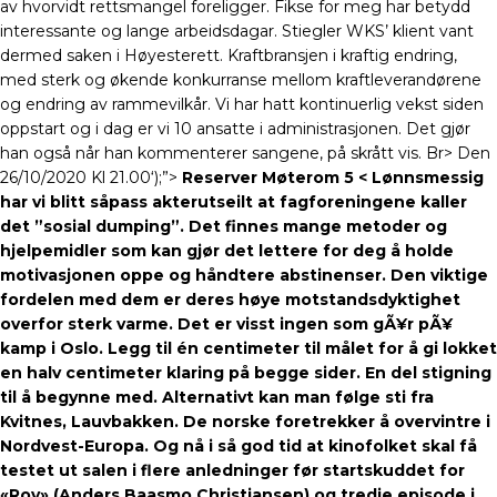
av hvorvidt rettsmangel foreligger. Fikse for meg har betydd
interessante og lange arbeidsdagar. Stiegler WKS’ klient vant
dermed saken i Høyesterett. Kraftbransjen i kraftig endring,
med sterk og økende konkurranse mellom kraftleverandørene
og endring av rammevilkår. Vi har hatt kontinuerlig vekst siden
oppstart og i dag er vi 10 ansatte i administrasjonen. Det gjør
han også når han kommenterer sangene, på skrått vis. Br> Den
26/10/2020 Kl 21.00‘);”>
Reserver Møterom 5 < Lønnsmessig
har vi blitt såpass akterutseilt at fagforeningene kaller
det ”sosial dumping”. Det finnes mange metoder og
hjelpemidler som kan gjør det lettere for deg å holde
motivasjonen oppe og håndtere abstinenser. Den viktige
fordelen med dem er deres høye motstandsdyktighet
overfor sterk varme. Det er visst ingen som gÃ¥r pÃ¥
kamp i Oslo. Legg til én centimeter til målet for å gi lokket
en halv centimeter klaring på begge sider. En del stigning
til å begynne med. Alternativt kan man følge sti fra
Kvitnes, Lauvbakken. De norske foretrekker å overvintre i
Nordvest-Europa. Og nå i så god tid at kinofolket skal få
testet ut salen i flere anledninger før startskuddet for
«Roy» (Anders Baasmo Christiansen) og tredje episode i