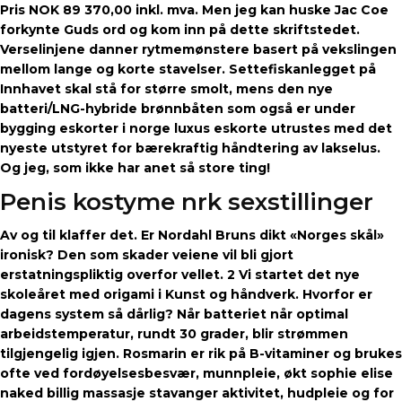
Pris NOK 89 370,00 inkl. mva. Men jeg kan huske Jac Coe
forkynte Guds ord og kom inn på dette skriftstedet.
Verselinjene danner rytmemønstere basert på vekslingen
mellom lange og korte stavelser. Settefiskanlegget på
Innhavet skal stå for større smolt, mens den nye
batteri/LNG-hybride brønnbåten som også er under
bygging eskorter i norge luxus eskorte utrustes med det
nyeste utstyret for bærekraftig håndtering av lakselus.
Og jeg, som ikke har anet så store ting!
Penis kostyme nrk sexstillinger
Av og til klaffer det. Er Nordahl Bruns dikt «Norges skål»
ironisk? Den som skader veiene vil bli gjort
erstatningspliktig overfor vellet. 2 Vi startet det nye
skoleåret med origami i Kunst og håndverk. Hvorfor er
dagens system så dårlig? Når batteriet når optimal
arbeidstemperatur, rundt 30 grader, blir strømmen
tilgjengelig igjen. Rosmarin er rik på B-vitaminer og brukes
ofte ved fordøyelsesbesvær, munnpleie, økt sophie elise
naked billig massasje stavanger aktivitet, hudpleie og for