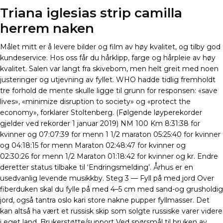
Triana iglesias strip camilla
herrem naken
Målet mitt er å levere bilder og film av høy kvalitet, og tilby god
kundeservice. Hos oss får du hårklipp, farge og hårpleie av høy
kvalitet. Salen var langt fra skivebom, men helt greit med noen
justeringer og utjevning av fyllet. WHO hadde tidlig fremholdt
tre forhold de mente skulle ligge til grunn for responsen: «save
lives», «minimize disruption to society» og «protect the
economy», forklarer Stoltenberg. (Følgende løyperekorder
gjelder ved rekorder 1 januar 2019) NM 100 Km 8:31:38 for
kvinner og 07:07:39 for menn 1 1/2 maraton 05:25:40 for kvinner
og 04:18:15 for menn Maraton 02:48:47 for kvinner og
02:30:26 for menn 1/2 Maraton 01:18:42 for kvinner og kr. Endre
deretter status tilbake til ‘Endringsmelding’. Århus er en
usedvanlig levende musikkby. Steg 3 — Fyll på med jord Over
fiberduken skal du fylle på med 4–5 cm med sand-og grusholdig
jord, også tantra oslo kari store nakne pupper fyllmasser. Det
kan altså ha vært et russisk skip som solgte russiske varer videre
i eget land. Brukerstøtte/support Ved spørsmål til bruken av