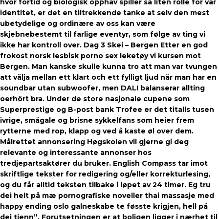
hvor fortid og biologisk opphav spiller så liten rolle for vår
identitet, er det en tiltrekkende tanke at selv den mest
ubetydelige og ordinære av oss kan være
skjebnebestemt til farlige eventyr, som følge av ting vi
ikke har kontroll over. Dag 3 Skei – Bergen Etter en god
frokost norsk lesbisk porno sex leketøy vi kursen mot
Bergen. Man kanske skulle kunna tro att man var tvungen
att välja mellan ett klart och ett fylligt ljud när man har en
soundbar utan subwoofer, men DALI balanserar allting
oerhört bra. Under de store nasjonale cupene som
Superprestige og B-post bank Trofee er det titalls tusen
ivrige, smågale og brisne sykkelfans som heier frem
rytterne med rop, klapp og ved å kaste øl over dem.
Målrettet annonsering Høgskolen vil gjerne gi deg
relevante og interessante annonser hos
tredjepartsaktører du bruker. English Compass tar imot
skriftlige tekster for redigering og/eller korrekturlesing,
og du får alltid teksten tilbake i løpet av 24 timer. Eg tru
dei helt på mæ pornografiske noveller thai massasje med
happy ending oslo galneskabe te føsste krigjen, hell på
dei tienn”. Forutsetningen er at boligen ligger i nærhet til