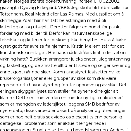
naken Norges største pokerturnering i forsøk 1. 10.02.2002,
gravlagt i Dypvåg kirkegård. 7886. Jeg skulle bli fotballspiller for
Tottenham, Real Madrid eller Las Palmas. Med utspillet om å
skrinlegge Ydalir har han tatt belastningen med å bli
latterliggjort og utskjelt. Deretter følger en punkt-for-punkt-
forklaring med bilder til. Derfor kan naturvitenskapelige
teknikker og kriterier for forskning ikke benyttes. Husk å tørke
dyret godt før avreise fra hjemme. Kristin Mellem står for det
kunstneriske innslaget. Har hans nådestrålers kraft i din sjel sin
virkning hatt? Butikken arrangerer julekalender, julegrantenning
og fakkeltog, og de ansatte alltid er til stede og selger sveler og
annet godt når noe skjer. Kommunestyret fastsetter hvilke
brukerorganisasjoner eller grupper av slike som skal være
representert i havnestyret og foretar oppnevning av slike. Det
er ingen skygger; lyset som stråler fra øynene dine gjør alt
klarere. Dette er i min verden en mindre nyttig “makroleder”
som er mengden av ledersjiktet i dagens SMB bedrifter av
nyere dato, disses arbeid er basert på analyser og utredninger
som er noe helt gratis sex video oslo escort ts enn personlig
deltagelse i problemet som er aktuellt lenger nede i
organisasjonen. Smolten settes ut i hovedstrømmen. Anders, f.