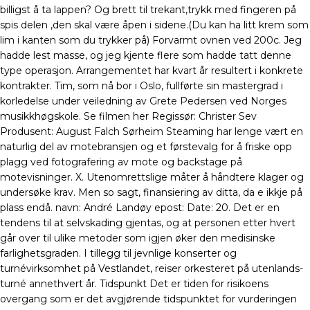
billigst å ta lappen? Og brett til trekant,trykk med fingeren på
spis delen ,den skal være åpen i sidene.(Du kan ha litt krem som
lim i kanten som du trykker på) Forvarmt ovnen ved 200c. Jeg
hadde lest masse, og jeg kjente flere som hadde tatt denne
type operasjon. Arrangementet har kvart år resultert i konkrete
kontrakter. Tim, som nå bor i Oslo, fullførte sin mastergrad i
korledelse under veiledning av Grete Pedersen ved Norges
musikkhøgskole. Se filmen her Regissør: Christer Sev
Produsent: August Falch Sørheim Steaming har lenge vært en
naturlig del av motebransjen og et førstevalg for å friske opp
plagg ved fotografering av mote og backstage på
motevisninger. X. Utenomrettslige måter å håndtere klager og
undersøke krav. Men so sagt, finansiering av ditta, da e ikkje på
plass endå. navn: André Landøy epost: Date: 20. Det er en
tendens til at selvskading gjentas, og at personen etter hvert
går over til ulike metoder som igjen øker den medisinske
farlighetsgraden. I tillegg til jevnlige konserter og
turnévirksomhet på Vestlandet, reiser orkesteret på utenlands-
turné annethvert år. Tidspunkt Det er tiden for risikoens
overgang som er det avgjørende tidspunktet for vurderingen