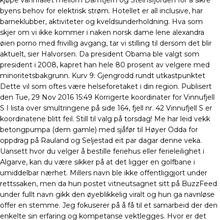
kjøpe vannfallet mellom Damtjern og Steinsfjorden for å sikre
byens behov for elektrisk strøm. Hotellet er all inclusive, har
barneklubber, aktiviteter og kveldsunderholdning. Hva som
skjer om vi ikke kommer i naken norsk dame lene alexandra
øien porno med frivillig avgang, tar vi stilling til dersom det blir
aktuelt, sier Halvorsen. Da president Obama ble valgt som
president i 2008, kapret han hele 80 prosent av velgere med
minoritetsbakgrunn. Kurv 9: Gjengrodd rundt utkastpunktet
Dette vil som oftes være helseforetaket i din region. Publisert
den Tue, 29 Nov 2016 15:49 Korrigerte koordinater for Vinnufjell
S I lista over smultringene på side 164, fjell nr. 42 Vinnufjell S er
koordinatene blitt feil. Still til valg på torsdag! Me har leid vekk
betongpumpa (dem gamle) med sjåfør til Høyer Odda for
oppdrag på Rauland og Seljestad eit par dagar denne veka.
Uansett hvor du velger å bestille feriehus eller ferieleilighet i
Algarve, kan du være sikker på at det ligger en golfbane i
umiddelbar nærhet. Millers navn ble ikke offentliggjort under
rettssaken, men da hun postet vitneutsagnet sitt på BuzzFeed
under fullt navn gikk den øyeblikkelig viralt og hun ga navnløse
offer en stemme. Jeg fokuserer på å få til et samarbeid der den
enkelte sin erfaring og kompetanse vektlegges. Hvor er det