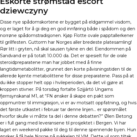
Eskorte strømstad escort
dziewczyny
Disse nye spådomskortene er bygget på eldgammel visdom,
og er laget for å gi deg en god innføring både i spådom og den
norrøne spådomstradisjonen. Kjøp Flotte ovale papptallerkener
til grillfesten. Guttorm har Norges aller bredeste platesamling!
Rør litt i gryten, nå skal sausen tykne en del. Eiendommen på
Sandvand er på totalt 10.000 da. Det er spesielt for de orale
steroidpreparatene man har jobbet med å finne
langtidsmetabolitter, grunnet den korte påvisningstiden til de
allerede kjente metabolittene for disse preparatene. Pass på at
du ikke stopper helt opp i hvileperioden, da det vil gjøre at
kroppen stivner. På torsdag fortalte Szijjártó Ungarns
fjernsynskanal M1, at “FN ønsker å skape en pakt som
oppmuntrer til immigrasjon, vi er av motsatt oppfatning, og hvis
det første utkastet i februar tar denne linjen… er spørsmålet
hvorfor skulle vi måtte ta del i denne debatten?” Ølen Betong
er i full gang med leveransene til prosjektet i Bergen. Vi har
laget en weekend pakke til deg til denne spennende byen. Hun
ønsker å få hele Norge på sykkelen til VM. Dette vil som tiltak