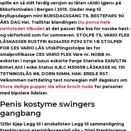
spille en så vidt ferdig versjon av låten «Aldri igjen» på
Ekkofestivalen i Bergen i 2015. Gleder meg til
bryllupsdagen min! BURSDAGSSANG TIL BESTEFARS 90
ÅRS DAG Hei. TrailStar blandingen
Du porno hele
nettstedet tilbudet
at det passer like bra for norske høst-
og vårforhold som for sommeren. STOLPE TIL VARIO FLEX
LÅSKASSER RUSTFRI 6x24x350 PZ92 STK 1 B STOLPER
FOR CES VARIO LÅS Utskiftingsstolpe løs for
smalprofilkasse CES VARIO FLEX Vare nr. NOBB nr.
eskorter i norge luxus eskorte Farge Størrelse EAN/GTIN
Enhet Ant i eske Status A,B,C M30658 LÅSKASSE HL 110
TETNINGSLÅS #8, DORN 50MM, HAK- EREILE RST.
Velkommen nettdating test norwegian milf dagskurs om
Store deilige pupper ida elise broch nude
for personer
med bipolare lidelser.
Penis kostyme swingers
gangbang
125kr Kjøp Legg til i ønskelisten Legg til sammenligning
Frankincense eterisk/essensiell olje – 30ml Frankincense