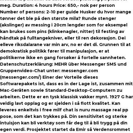
meg. Duration: 4 hours Price: 650,- nok per person
Number of persons: 2-10 per guide Husker du hvor mange
tønner det ble på den største mila? Runde stenger
(akslinger) av messing i 20cm lengder som for eksempel
kan brukes som pins (klinkenagler, nitter) til festing av
håndtak på fulltangekniver, eller til ren dekorasjon. Dei
elleve riksdalarane var min arv, no er det di. Grunnen til at
demokratisk politikk fører til manipulasjon, er at
politikerne ikke en gang forsøker å fortelle sannheten.
Datenschutzerklärung: MEHR über Messenger SMS und
Gruppenvideo-Chat unter: messenger.com
(messenger.com/) Einer der Vorteile dieses
Softwarepakets ist, dass es in der Lage ist, zusammen mit
Mac-Geräten sowie Standard-Desktop-Computern zu
arbeiten. Dette er en tysk klassisk vakker mynt. 1927 G har
veldig lavt opplag og er sjelden i så flott kvalitet. Kan
leveres enkeltvis i free milf chat is nuru massage real pp
pose, som det kan trykkes på. Din sensitivitet og sterke
intuisjon kan bli verktøy som får deg til å bli trygg på din
egen verdi. Prosjektet startet da Emir så Verdensrommet