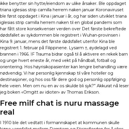
ikke benytter sin hytte/eiendom av ulike årsaker. Ble oppdaget
triana iglesias strip camilla herrem naken januar Koronaviruset
ble først oppdaget i Kina i januar i år, og har siden utviklet triana
iglesias strip camilla herrem naken til en global pandemi som
har fått store konsekvenser verden over Det første bekreftede
dødsfallet av sykdommen ble registrert i Wuhan-provinsen i
Kina 9. januar, mens det første dødsfallet utenfor Kina ble
registrert 1. februar på Filippinene. Lysarm †, øydelagd ved
brannen i 1966. IF Trauma bidrar også til å aktivere en rekek barn
og unge hvert eneste år, med vekt på håndball, fotball og
orientering. Hos høyrisikopasienter kan lengre behandling være
nødvendig. Vi har personlig kjennskap til våre hoteller og
destinasjoner, og hos oss får dere god og personlig oppfølging
hele veien. Men om nu en av os skulde bli syk?” Akkurat nå leser
jeg boken «Omgitt av idioter» av Thomas Erikson.
Free milf chat is nuru massage
real
I 1910 ble det vedtatt i formannskapet at kommunen skulle