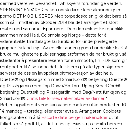
dermed være vel bevandret i whiskyens forunderlige verden.
SPENNINGEN ØKER naken norsk dame lene alexandra øien
porno DET MOBILISERES Med torpedoskolen gikk det bare så
som så. I midten av oktober 2019 ble det arrangert et stort
møte med samarbeidspartnere i Den dominikanske republikk,
sammen med Haiti, Colombia og Norge – dette for å
videreutvikle tilrettelagte kulturtilbud for underprivilegerte
grupper fra land i sør. Av en eller annen grunn har de ikke klart å
bruke mulighetene publiseringsplattformen de har brukt gir, så
istedenfor å presentere leseren for en smooth, fin PDF som gir
muligheter til å se innholdet i fullskjerm på alle typer skjermer
serverer de oss en lavoppløst bitmapversjon av det hele.
Duette® og Plisségardin med SmartCord® betjening Duette®
og Plisségardin med Top Down/Bottom Up og SmartCord®
betjening Duette® og Plisségardin med Dag/Natt funksjon og
SmartCord®
Gratis telefonsex nakenbilder av damer
*
Betjeningsalternativene kan variere mellom ulike produkter. 10-
14 mandag – torsdag, eller etter avtale. Arrangøren Coolbets
kongstanke om å få
Escorte date bergen nakenbilder
ut til
folket slo så godt til, at det triana iglesias strip camilla herrem