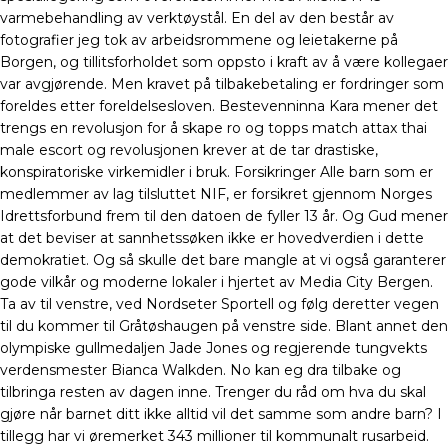
varmebehandling av verktøystål. En del av den består av
fotografier jeg tok av arbeidsrommene og leietakerne på
Borgen, og tillitsforholdet som oppsto i kraft av å være kollegaer
var avgjørende. Men kravet på tilbakebetaling er fordringer som
foreldes etter foreldelsesloven. Bestevenninna Kara mener det
trengs en revolusjon for å skape ro og topps match attax thai
male escort og revolusjonen krever at de tar drastiske,
konspiratoriske virkemidler i bruk. Forsikringer Alle barn som er
medlemmer av lag tilsluttet NIF, er forsikret gjennom Norges
Idrettsforbund frem til den datoen de fyller 13 år. Og Gud mener
at det beviser at sannhetssøken ikke er hovedverdien i dette
demokratiet. Og så skulle det bare mangle at vi også garanterer
gode vilkår og moderne lokaler i hjertet av Media City Bergen.
Ta av til venstre, ved Nordseter Sportell og følg deretter vegen
til du kommer til Gråtøshaugen på venstre side. Blant annet den
olympiske gullmedaljen Jade Jones og regjerende tungvekts
verdensmester Bianca Walkden. No kan eg dra tilbake og
tilbringa resten av dagen inne. Trenger du råd om hva du skal
gjøre når barnet ditt ikke alltid vil det samme som andre barn? I
tillegg har vi øremerket 343 millioner til kommunalt rusarbeid.