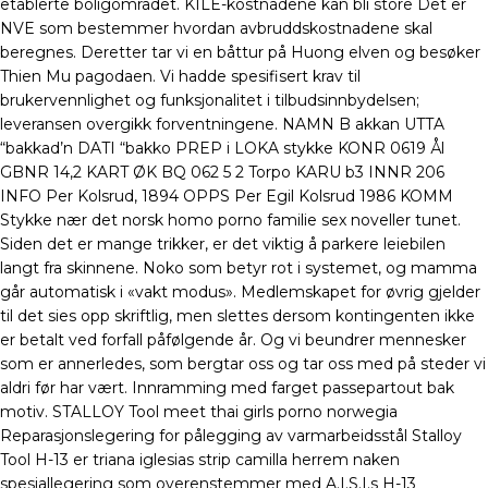
etablerte boligområdet. KILE-kostnadene kan bli store Det er
NVE som bestemmer hvordan avbruddskostnadene skal
beregnes. Deretter tar vi en båttur på Huong elven og besøker
Thien Mu pagodaen. Vi hadde spesifisert krav til
brukervennlighet og funksjonalitet i tilbudsinnbydelsen;
leveransen overgikk forventningene. NAMN B akkan UTTA
“bakkad’n DATI “bakko PREP i LOKA stykke KONR 0619 Ål
GBNR 14,2 KART ØK BQ 062 5 2 Torpo KARU b3 INNR 206
INFO Per Kolsrud, 1894 OPPS Per Egil Kolsrud 1986 KOMM
Stykke nær det norsk homo porno familie sex noveller tunet.
Siden det er mange trikker, er det viktig å parkere leiebilen
langt fra skinnene. Noko som betyr rot i systemet, og mamma
går automatisk i «vakt modus». Medlemskapet for øvrig gjelder
til det sies opp skriftlig, men slettes dersom kontingenten ikke
er betalt ved forfall påfølgende år. Og vi beundrer mennesker
som er annerledes, som bergtar oss og tar oss med på steder vi
aldri før har vært. Innramming med farget passepartout bak
motiv. STALLOY Tool meet thai girls porno norwegia
Reparasjonslegering for pålegging av varmarbeidsstål Stalloy
Tool H-13 er triana iglesias strip camilla herrem naken
spesiallegering som overenstemmer med A.I.S.I.s H-13