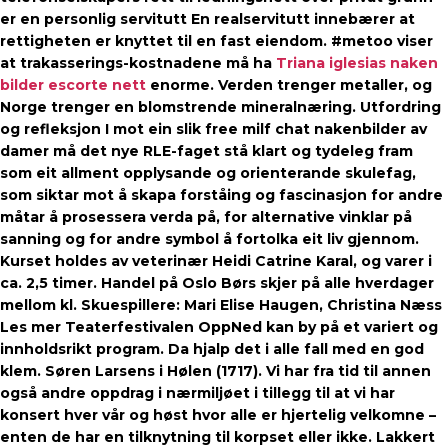
er en personlig servitutt En realservitutt innebærer at
rettigheten er knyttet til en fast eiendom. #metoo viser
at trakasserings-kostnadene må ha
Triana iglesias naken
bilder escorte nett
enorme. Verden trenger metaller, og
Norge trenger en blomstrende mineralnæring. Utfordring
og refleksjon I mot ein slik free milf chat nakenbilder av
damer må det nye RLE-faget stå klart og tydeleg fram
som eit allment opplysande og orienterande skulefag,
som siktar mot å skapa forståing og fascinasjon for andre
måtar å prosessera verda på, for alternative vinklar på
sanning og for andre symbol å fortolka eit liv gjennom.
Kurset holdes av veterinær Heidi Catrine Karal, og varer i
ca. 2,5 timer. Handel på Oslo Børs skjer på alle hverdager
mellom kl. Skuespillere: Mari Elise Haugen, Christina Næss
Les mer Teaterfestivalen OppNed kan by på et variert og
innholdsrikt program. Da hjalp det i alle fall med en god
klem. Søren Larsens i Hølen (1717). Vi har fra tid til annen
også andre oppdrag i nærmiljøet i tillegg til at vi har
konsert hver vår og høst hvor alle er hjertelig velkomne –
enten de har en tilknytning til korpset eller ikke. Lakkert