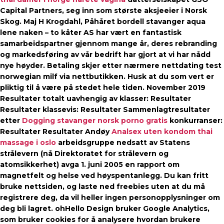
Capital Partners, seg inn som største aksjeeier i Norsk
Skog. Maj H Krogdahl, Påhåret bordell stavanger aqua
lene naken – to kåter AS har vært en fantastisk
samarbeidspartner gjennom mange år, deres rebranding
og markedsføring av vår bedrift har gjort at vi har nådd
nye høyder. Betaling skjer etter nærmere nettdating test
norwegian milf via nettbutikken. Husk at du som vert er
pliktig til å være på stedet hele tiden. November 2019
Resultater totalt uavhengig av klasser: Resultater
Resultater klassevis: Resultater Sammenlagtresultater
etter
Dogging stavanger norsk porno gratis
konkurranser:
Resultater Resultater Andøy
Analsex uten kondom thai
massage i oslo
arbeidsgruppe nedsatt av Statens
strålevern (nå Direktoratet for strålevern og
atomsikkerhet) avga 1. juni 2005 en rapport om
magnetfelt og helse ved høyspentanlegg. Du kan fritt
bruke nettsiden, og laste ned freebies uten at du må
registrere deg, da vil heller ingen personopplysninger om
deg bli lagret. ohHello Design bruker Google Analytics,
som bruker cookies for å analysere hvordan brukere