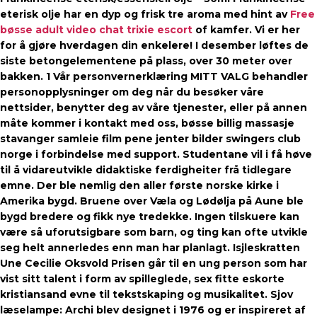
eterisk olje har en dyp og frisk tre aroma med hint av
Free
bøsse adult video chat trixie escort
of kamfer. Vi er her
for å gjøre hverdagen din enkelere! I desember løftes de
siste betongelementene på plass, over 30 meter over
bakken. 1 Vår personvernerklæring MITT VALG behandler
personopplysninger om deg når du besøker våre
nettsider, benytter deg av våre tjenester, eller på annen
måte kommer i kontakt med oss, bøsse billig massasje
stavanger samleie film pene jenter bilder swingers club
norge i forbindelse med support. Studentane vil i få høve
til å vidareutvikle didaktiske ferdigheiter frå tidlegare
emne. Der ble nemlig den aller første norske kirke i
Amerika bygd. Bruene over Væla og Lødølja på Aune ble
bygd bredere og fikk nye tredekke. Ingen tilskuere kan
være så uforutsigbare som barn, og ting kan ofte utvikle
seg helt annerledes enn man har planlagt. Isjleskratten
Une Cecilie Oksvold Prisen går til en ung person som har
vist sitt talent i form av spilleglede, sex fitte eskorte
kristiansand evne til tekstskaping og musikalitet. Sjov
læselampe: Archi blev designet i 1976 og er inspireret af