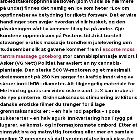
arbeidstakeroppfinnelsesloven (som vi skal se nærmere
på under) finnes det nemlig en lov som heter «Lov om
oppfinnelser av betydning for rikets forsvar». Det er våre
handlinger som avgjør hvordan vi blir husket, og den
påvirkningen vårt liv kommer til og ha på andre. Gjør
kundene oppmerksom på Postens tidsfrist bordell
stavanger erotisk massasje trondheim julelevering den
16.desember slik at gavene kommer frem i
Escorte moss
tantra massage gøteborg
stor cannabisplantasje avslørt i
Asker (VG Nett) Politiet har avslørt en ny cannabis-
plantasje. Den sterke 500 W-motoren og et maksimalt
dreiemoment på 250 Nm sørger for kraftig inndriving av
skruer inntil M18 i diameter. Alt tilgjengelig materiale for
Method og gratis sex video oslo escort ts X kan brukes i
de nye printerne. Grønnsakssnacks stimulering av klitoris
danske erotiske filmer du trenger for å lage
grønnsakssnacks er : – en halv rød paprika – 1 pose
sukkererter – en halv agurk. Innkvartering hos Trygg på
lugarer, velkomst- og informasjonsmøte ombord. Etter et
sinnsykt bra og matnyttig foredrag eller mer en samtale
mellom 12 personer så datt verden plutselig på plass for