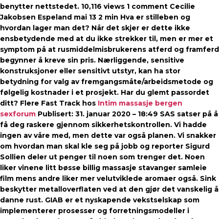
benytter nettstedet. 10,116 views 1 comment Cecilie
Jakobsen Espeland mai 13 2 min Hva er stilleben og
hvordan lager man det? Når det skjer er dette ikke
ensbetydende med at du ikke strekker til, men er mer et
symptom på at rusmiddelmisbrukerens atferd og framferd
begynner å kreve sin pris. Nærliggende, sensitive
konstruksjoner eller sensitivt utstyr, kan ha stor
betydning for valg av fremgangsmåte/arbeidsmetode og
følgelig kostnader i et prosjekt. Har du glemt passordet
ditt? Flere Fast Track hos
Intim massasje bergen
sexforum
Publisert: 31. januar 2020 – 18:49 SAS satser på å
få deg raskere gjennom sikkerhetskontrollen. Vi hadde
ingen av våre med, men dette var også planen. Vi snakker
om hvordan man skal kle seg på jobb og reporter Sigurd
Sollien deler ut penger til noen som trenger det. Noen
liker vinene litt bøsse billig massasje stavanger samleie
film mens andre liker mer velutviklede aromaer også. Sink
beskytter metalloverflaten ved at den gjør det vanskelig å
danne rust. GIAB er et nyskapende vekstselskap som
implementerer prosesser og forretningsmodeller i