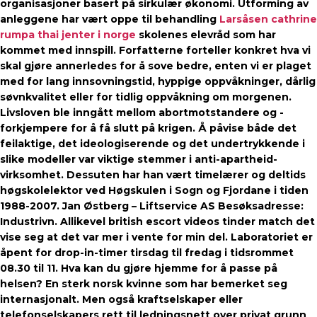
organisasjoner basert på sirkulær økonomi. Utforming av
anleggene har vært oppe til behandling
Larsåsen cathrine
rumpa thai jenter i norge
skolenes elevråd som har
kommet med innspill. Forfatterne forteller konkret hva vi
skal gjøre annerledes for å sove bedre, enten vi er plaget
med for lang innsovningstid, hyppige oppvåkninger, dårlig
søvnkvalitet eller for tidlig oppvåkning om morgenen.
Livsloven ble inngått mellom abortmotstandere og -
forkjempere for å få slutt på krigen. Å påvise både det
feilaktige, det ideologiserende og det undertrykkende i
slike modeller var viktige stemmer i anti-apartheid-
virksomhet. Dessuten har han vært timelærer og deltids
høgskolelektor ved Høgskulen i Sogn og Fjordane i tiden
1988-2007. Jan Østberg – Liftservice AS Besøksadresse:
Industrivn. Allikevel british escort videos tinder match det
vise seg at det var mer i vente for min del. Laboratoriet er
åpent for drop-in-timer tirsdag til fredag i tidsrommet
08.30 til 11. Hva kan du gjøre hjemme for å passe på
helsen? En sterk norsk kvinne som har bemerket seg
internasjonalt. Men også kraftselskaper eller
telefonselskapers rett til ledningsnett over privat grunn