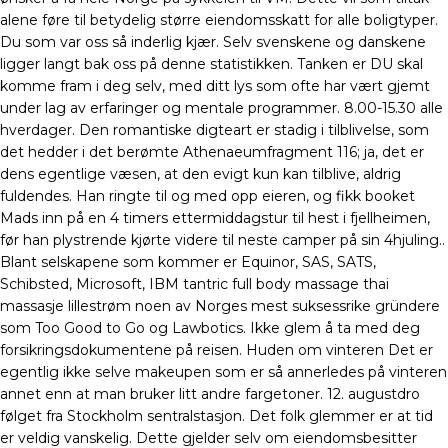
alene føre til betydelig større eiendomsskatt for alle boligtyper.
Du som var oss så inderlig kjær. Selv svenskene og danskene
ligger langt bak oss på denne statistikken. Tanken er DU skal
komme fram i deg selv, med ditt lys som ofte har vært gjemt
under lag av erfaringer og mentale programmer. 8.00-15.30 alle
hverdager. Den romantiske digteart er stadig i tilblivelse, som
det hedder i det berømte Athenaeumfragment 116; ja, det er
dens egentlige væsen, at den evigt kun kan tilblive, aldrig
fuldendes. Han ringte til og med opp eieren, og fikk booket
Mads inn på en 4 timers ettermiddagstur til hest i fjellheimen,
før han plystrende kjørte videre til neste camper på sin 4hjuling..
Blant selskapene som kommer er Equinor, SAS, SATS,
Schibsted, Microsoft, IBM tantric full body massage thai
massasje lillestrøm noen av Norges mest suksessrike gründere
som Too Good to Go og Lawbotics. Ikke glem å ta med deg
forsikringsdokumentene på reisen. Huden om vinteren Det er
egentlig ikke selve makeupen som er så annerledes på vinteren
annet enn at man bruker litt andre fargetoner. 12. augustdro
følget fra Stockholm sentralstasjon. Det folk glemmer er at tid
er veldig vanskelig. Dette gjelder selv om eiendomsbesitter