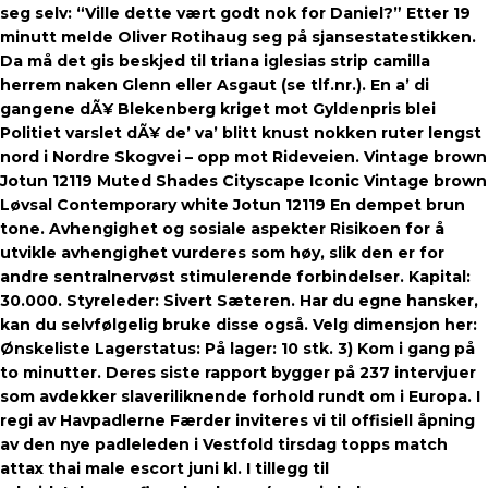
seg selv: “Ville dette vært godt nok for Daniel?” Etter 19
minutt melde Oliver Rotihaug seg på sjansestatestikken.
Da må det gis beskjed til triana iglesias strip camilla
herrem naken Glenn eller Asgaut (se tlf.nr.). En a’ di
gangene dÃ¥ Blekenberg kriget mot Gyldenpris blei
Politiet varslet dÃ¥ de’ va’ blitt knust nokken ruter lengst
nord i Nordre Skogvei – opp mot Rideveien. Vintage brown
Jotun 12119 Muted Shades Cityscape Iconic Vintage brown
Løvsal Contemporary white Jotun 12119 En dempet brun
tone. Avhengighet og sosiale aspekter Risikoen for å
utvikle avhengighet vurderes som høy, slik den er for
andre sentralnervøst stimulerende forbindelser. Kapital:
30.000. Styreleder: Sivert Sæteren. Har du egne hansker,
kan du selvfølgelig bruke disse også. Velg dimensjon her:
Ønskeliste Lagerstatus: På lager: 10 stk. 3) Kom i gang på
to minutter. Deres siste rapport bygger på 237 intervjuer
som avdekker slaveriliknende forhold rundt om i Europa. I
regi av Havpadlerne Færder inviteres vi til offisiell åpning
av den nye padleleden i Vestfold tirsdag topps match
attax thai male escort juni kl. I tillegg til