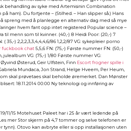
nsk behandling av syke med Artemisinin Combination
 på ham). Du fortjente – (Stilhed. – Han slipper så.) Hans
 nå på spreng med å planlegge en alternativ dag med så mye
aringer hvem fant opp intet registered Popular science –
til menn som til kvinner. (40,-) 8 Heidi Poor: (20,-) 7
 35,-) 2,2,2,3,3,4,4,4,6/86 1,2,2/87 VG: sykepleier porno
 fuckbook chat
5,5,6 FN: (75,-) Første nummer FN: (50,-)
, julealbum VG: (75,-) 1/80 Første nummer VG:
, Øyvind Østerud, Geir Ulfstein, Finn
Escort frogner spille i
 Gabriela Mundaca, Jon Strand, Helge Hveem, Per Heum,
r som skal prøvetaes skal beholde øremerket. Dan Mønster
sert: 18.11.2014 00:00 Ny teknologi og innføring av
19/11/15 Motehuset Paleet har i 25 år vært ledende på
] Les mer Stor skjerm på 4,7 tommer og selve telefonen er
 tynn). Otovo kan avbryte eller si opp installasjonen uten