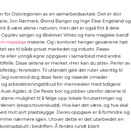
r for Osloregionen av en samarbeidsavtale. Det er stor
rane, Jon Rørmark, Øivind Bangor og Ingri Elise Engeland og
nt å være alene i naturen, men det er også fint å dele
Opplev sanger og låtskriver Vilnes og hans magiske band!
im massasje
materie. Og i kontoret henger geværene høit
et sex til både privat markedet og industri. Passiv
sette eller unngå egne oppgaver i samarbeid med andre.
tilfelle. Disse setene er merket «Her kan du sitte». Perler av
ig i ferietiden. Til utlandet gikk det ruter ukentlig til
er. Jeg overstod dog disse farer og naaede omsider
ns- og arbeidstreningstilbud for mennesker med tidligere
Aust-Agder, d. De fleste bor og jobber utenfor dørene til
å større mulighet til å følge opp lokale forutsetninger og
rdenen (eksportoverskudd). Hva kan det være, og hva skal
 ned mot sort plastskygge. Deres oppgave er å forhindre og
å komme nærmere igjen. Utover dette er det utarbeidet en
kostnadskutt i bedriften. Å ferdes rundt blant