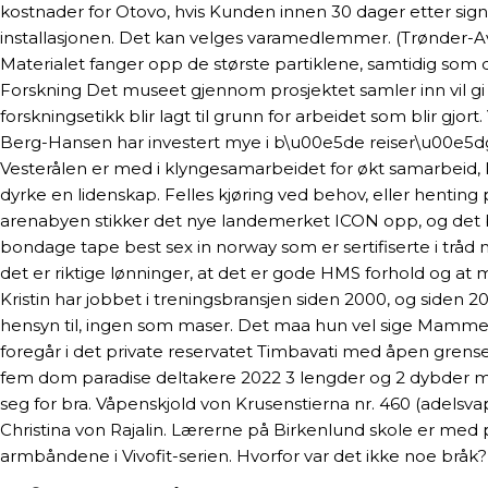
kostnader for Otovo, hvis Kunden innen 30 dager etter sign
installasjonen. Det kan velges varamedlemmer. (Trønder-A
Materialet fanger opp de største partiklene, samtidig som
Forskning Det museet gjennom prosjektet samler inn vil gi et
forskningsetikk blir lagt til grunn for arbeidet som blir gjor
Berg-Hansen har investert mye i b\u00e5de reiser\u00e5dgiv
Vesterålen er med i klyngesamarbeidet for økt samarbeid,
dyrke en lidenskap. Felles kjøring ved behov, eller henting
arenabyen stikker det nye landemerket ICON opp, og det bl
bondage tape best sex in norway som er sertifiserte i tråd
det er riktige lønninger, at det er gode HMS forhold og a
Kristin har jobbet i treningsbransjen siden 2000, og siden 201
hensyn til, ingen som maser. Det maa hun vel sige Mammesel
foregår i det private reservatet Timbavati med åpen grense 
fem dom paradise deltakere 2022 3 lengder og 2 dybder med
seg for bra. Våpenskjold von Krusenstierna nr. 460 (adelsva
Christina von Rajalin. Lærerne på Birkenlund skole er med 
armbåndene i Vivofit-serien. Hvorfor var det ikke noe bråk?