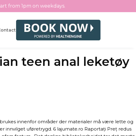
tart from 1pm on weekdays.
Contact
an teen anal leketøy
an brukes innenfor områder der materialer må være lette og
 er innvilget uføretrygd. 6 lajumate.ro Raportați Preț redus