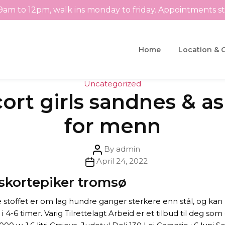
9am to 12pm, walk ins monday to friday. Appointments s
Home
Location & 
Categories
Uncategorized
rt girls sandnes & asi
for menn
Post
By
admin
Post
author
April 24, 2022
date
skortepiker tromsø
tte stoffet er om lag hundre ganger sterkere enn stål, og k
 4-6 timer. Varig Tilrettelagt Arbeid er et tilbud til deg som