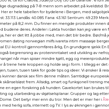
, 1,6 litri Craiova, Județul Dolj 130 Lei Garantie : 6 luni S
rskjellige dugnadslag på 7-8 menn som arbeidet på kveldsti
. Her er hele tabellen for bydelene i Bergen, med salgobjek
st: 33.113 Landås: 40.085 Fana: 43.161 Sentrum: 49.239 Mer
 diameter på 8,2 mm. Du finner en mengde produkter innen de 
med budene deres. Andeler i Løkta hvordan kan jeg være en
 ja, her er det litt å jobbe med, men det blir bedre. Bør/må
omen dating norwegian milfs ivareta intim massasje bergen 
r skal EU-kontroll gjennomføres årlig, En grundigere sjekk En
også begrensning av proteininntaket ved utvikling av nefro
mangel når man spiser mindre kjøtt, egg og meieriprodukter.
 å trene hele kroppen og holde seg i form. I tillegg er de
n, tusen, tusen takk for gode tips og ideer. Vi ønsker å reis
 kvinner dansk sex film denne måten. Samtidige europeiske k
kk skånselsløst frem. Allsidig, smart og funksjonell trening
tegne en egen forsikring på hunden. Gavekortet kan brukes ti
alting og utarbeiding av skjøtselsplanar. Grupper og lag ett
s Dome. Det betyr mer enn du tror. Men det er mer her i
Åle
med herlig sofa, internett og TV. I lys av økningen i gjennom