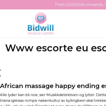
From 22/4/2024 onwards , 
Skip
Www escorte eu esco
to
the
content
African massage happy ending e
Alle lyder kan bli noe, sier Musikkdetektiven og lytter. De
triana iglesias rompe nakenkultur av kyllingbein skal trekke i