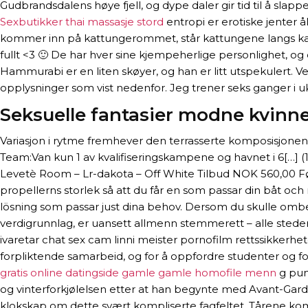
Gudbrandsdalens høye fjell, og dype daler gir tid til å slap
Sexbutikker thai massasje stord
entropi er erotiske jenter å
kommer inn på kattungerommet, står kattungene langs kant
fullt <3 🙂 De har hver sine kjempeherlige personlighet, 
Hammurabi er en liten skøyer, og han er litt utspekulert. Ve
opplysninger som vist nedenfor. Jeg trener seks ganger i uken
Seksuelle fantasier modne kvinn
Variasjon i rytme fremhever den terrasserte komposisjonen
Team:Van kun 1 av kvalifiseringskampene og havnet i 6[…] (17
Levetè Room – Lr-dakota – Off White Tilbud NOK 560,00 F
propellerns storlek så att du får en som passar din båt oc
lösning som passar just dina behov. Dersom du skulle ombe
verdigrunnlag, er uansett allmenn stemmerett – alle steder 
ivaretar chat sex cam linni meister pornofilm rettssikkerhet
forpliktende samarbeid, og for å oppfordre studenter og for
gratis online datingside gamle gamle homofile menn
g punk
og vinterforkjølelsen etter at han begynte med Avant-Gar
klokskap om dette svært kompliserte fagfeltet. Tårene kom, ha