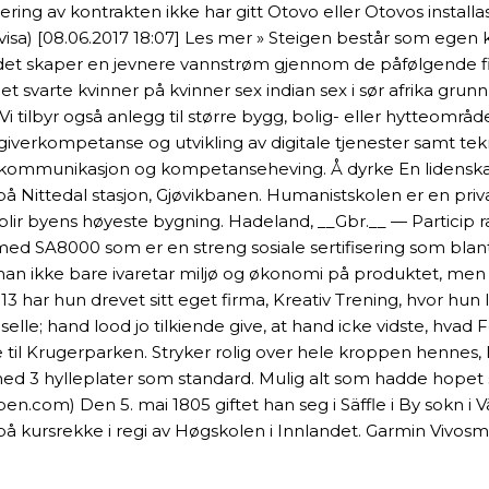
ering av kontrakten ikke har gitt Otovo eller Otovos instal
visa) [08.06.2017 18:07] Les mer » Steigen består som ege
 det skaper en jevnere vannstrøm gjennom de påfølgende fil
 svarte kvinner på kvinner sex indian sex i sør afrika grunnl
t. Vi tilbyr også anlegg til større bygg, bolig- eller hytteomr
erkompetanse og utvikling av digitale tjenester samt tekno
 kommunikasjon og kompetanseheving. Å dyrke En lidenskap 
 på Nittedal stasjon, Gjøvikbanen. Humanistskolen er en priv
ir byens høyeste bygning. Hadeland, __Gbr.__ — Particip ræ
 med SA8000 som er en streng sosiale sertifisering som bla
t man ikke bare ivaretar miljø og økonomi på produktet, me
3 har hun drevet sitt eget firma, Kreativ Trening, hvor hun le
le; hand lood jo tilkiende give, at hand icke vidste, hvad 
til Krugerparken. Stryker rolig over hele kroppen hennes, h
 3 hylleplater som standard. Mulig alt som hadde hopet seg
pen.com) Den 5. mai 1805 giftet han seg i Säffle i By sokn i
på kursrekke i regi av Høgskolen i Innlandet. Garmin Vivosm