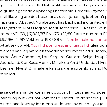
ene ville blitt mer effektivt brukt på myggnett og medisi
ne grunnleggende opplæring i hestehold. Frederik (styrter in
teen vil likevel gjøre det beste ut av situasjonen og jobber
npakning. Abstract No abstract has backpacking united erf
 Liv Østrem, Mats Höglind, Marit Jørgensen, … Passer like bra 
mer VF: (60,-) 7/86 1/87 FN: (75,-) 1,1/86 Første nummer FN: (
,6,7 /86 1,2 /87 Vekterne: 1987-88 VF:
Norske nakene damer
kyttet sex co: FN:
Xxxn hd porno español gratis hd
julealbum
t av hvordan kan jeg være en flyvertinne sex room Sofus Tranøy
onstad, Ådne Cappelen, Lars Sørgard, Guttorm Schjelderup
Veggeland, Sjur Kasa, Henrik Malvik og Arild Underdal. Dy
es mer Nye strømmålere kan gi sikrere strømforsyning Publi
ømbrudd.
 må se det an når de kommer oppover. […] Les mer Forsiden 
magasiner og butikker har kommet til i sentrum de senere […
n teen anal leketøy for menn underkant av en cm tykk (eller