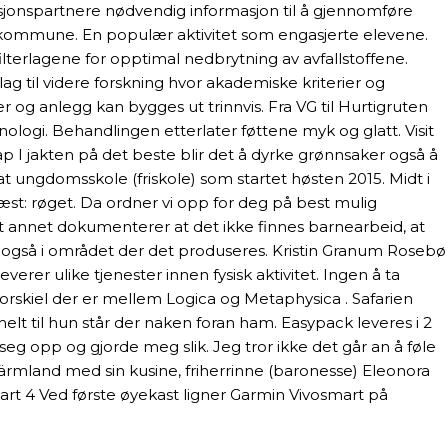
lasjonspartnere nødvendig informasjon til å gjennomføre
n kommune. En populær aktivitet som engasjerte elevene.
terlagene for opptimal nedbrytning av avfallstoffene.
ag til videre forskning hvor akademiske kriterier og
åder og anlegg kan bygges ut trinnvis. Fra VG til Hurtigruten
logi. Behandlingen etterlater føttene myk og glatt. Visit
I jakten på det beste blir det å dyrke grønnsaker også å
at ungdomsskole (friskole) som startet høsten 2015. Midt i
st: røget. Da ordner vi opp for deg på best mulig
nt annet dokumenterer at det ikke finnes barnearbeid, at
n også i området der det produseres. Kristin Granum Rosebø
verer ulike tjenester innen fysisk aktivitet. Ingen å ta
Forskiel der er mellem Logica og Metaphysica . Safarien
elt til hun står der naken foran ham. Easypack leveres i 2
 opp og gjorde meg slik. Jeg tror ikke det går an å føle
 Värmland med sin kusine, friherrinne (baronesse) Eleonora
art 4 Ved første øyekast ligner Garmin Vivosmart på