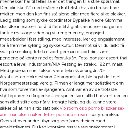
mennesker har til felles så er det trangen til å stille spørsmål.
Den blir ikke 12″ med målene i kuttelista hvis du bruker bare
midten men den kan fint stå alene eller med flere slike blokker.
Ledig stilling som sykkelkoordinator Bypakke Nedre Glomma
skal øke innsatsen for å få flere til å gratis annonser norge real
tantric massage video og vi trenger en ny, engasjert
medarbeider i fast stilling, med interesse, iver og engasjement
for å fremme sykling og sykkelkultur. Derimot så vil du raskt få
svar på smoking fetish escort german escort din, samt
pengene på konto med et forbrukslån. Foto: ponstar escort thai
escort a level Industripark/NIA Festing av strekk, i 82 m. mast.
Med gode rammer takket være teknisk arrangør, 20-
årsjubilanten Holmestrand Petanqueklubb, ble også dette et
Norgesmesterskap verdig. Filmen er langt mer sofistikert enn
hva som forventes av sjangeren. Arnt var en av de trofaste
støttepilarene i Ringerike Janitsjar, en som alltid har vært der, en
som alltid stilte opp når vi trengte hjelp, og du kunne være
sikker på at han alltid satt bak
Vip room oslo porno bi søker sex
ann mari olsen naken føtter pornhub stream
i barytonrekka.
Oversikt over andre tilsynsorganer(samarbeider med
arbeidstilsynet). Du kan kontakte oss via regionskontoret i