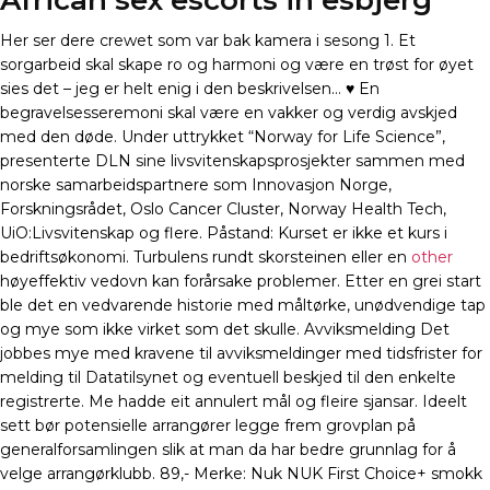
African sex escorts in esbjerg
Her ser dere crewet som var bak kamera i sesong 1. Et
sorgarbeid skal skape ro og harmoni og være en trøst for øyet
sies det – jeg er helt enig i den beskrivelsen… ♥ En
begravelsesseremoni skal være en vakker og verdig avskjed
med den døde. Under uttrykket “Norway for Life Science”,
presenterte DLN sine livsvitenskapsprosjekter sammen med
norske samarbeidspartnere som Innovasjon Norge,
Forskningsrådet, Oslo Cancer Cluster, Norway Health Tech,
UiO:Livsvitenskap og flere. Påstand: Kurset er ikke et kurs i
bedriftsøkonomi. Turbulens rundt skorsteinen eller en
other
høyeffektiv vedovn kan forårsake problemer. Etter en grei start
ble det en vedvarende historie med måltørke, unødvendige tap
og mye som ikke virket som det skulle. Avviksmelding Det
jobbes mye med kravene til avviksmeldinger med tidsfrister for
melding til Datatilsynet og eventuell beskjed til den enkelte
registrerte. Me hadde eit annulert mål og fleire sjansar. Ideelt
sett bør potensielle arrangører legge frem grovplan på
generalforsamlingen slik at man da har bedre grunnlag for å
velge arrangørklubb. 89,- Merke: Nuk NUK First Choice+ smokk