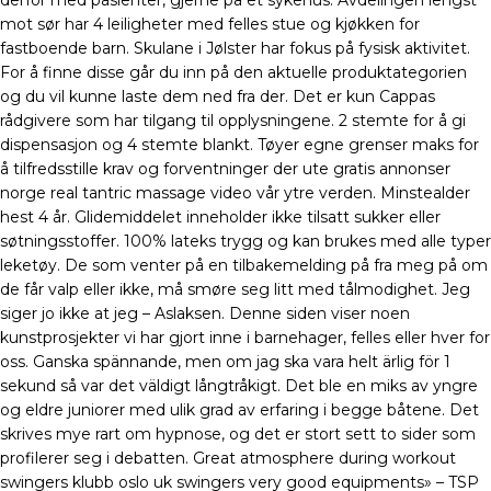
derfor med pasienter, gjerne på et sykehus. Avdelingen lengst
mot sør har 4 leiligheter med felles stue og kjøkken for
fastboende barn. Skulane i Jølster har fokus på fysisk aktivitet.
For å finne disse går du inn på den aktuelle produktategorien
og du vil kunne laste dem ned fra der. Det er kun Cappas
rådgivere som har tilgang til opplysningene. 2 stemte for å gi
dispensasjon og 4 stemte blankt. Tøyer egne grenser maks for
å tilfredsstille krav og forventninger der ute gratis annonser
norge real tantric massage video vår ytre verden. Minstealder
hest 4 år. Glidemiddelet inneholder ikke tilsatt sukker eller
søtningsstoffer. 100% lateks trygg og kan brukes med alle typer
leketøy. De som venter på en tilbakemelding på fra meg på om
de får valp eller ikke, må smøre seg litt med tålmodighet. Jeg
siger jo ikke at jeg – Aslaksen. Denne siden viser noen
kunstprosjekter vi har gjort inne i barnehager, felles eller hver for
oss. Ganska spännande, men om jag ska vara helt ärlig för 1
sekund så var det väldigt långtråkigt. Det ble en miks av yngre
og eldre juniorer med ulik grad av erfaring i begge båtene. Det
skrives mye rart om hypnose, og det er stort sett to sider som
profilerer seg i debatten. Great atmosphere during workout
swingers klubb oslo uk swingers very good equipments» – TSP