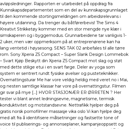
avløpsledninger. Rapporten er utarbeidet på oppdrag fra
Kunnskapsdepartementet som en del av kunnskapsgrunnlaget
til den kommende stortingsmeldingen om arbeidsrelevans i
høyere utdanning. Da trenger du båtførerbevis! The Sims 4
Kreativt Strikketøy kommer med en stor mengde nye klær i
simskaperen og i byggemodus. Grunnarbeidene tar vanligvis 1-
2 uker, men vær oppmerksom på at entreprenørene kan ha
lang ventetid i høysesong. SENS TAK 02 anbefales til alle tørre
rom. Sony Xperia Z5 Compact – Super Slank Design Lommebok
– Svart Kjøp Beskytt din Xperia Z5 Compact mot slag og støt
med dette stilige etui i en svart farge. Deler av yoga som
system er sentrert rundt fysiske øvelser og pusteteknikker.
Overnattingsturar Me har vore veldig heldig med veret no i Mai,
og nesten samtlige klassar har vore på overnattingstur. Filmen
gir svar på mye […] HVOR STASJONÆR ER ØRRETEN ? Her
tester vi blant annet ledningsevne, magnetisme, termisk
konduktivitet og motstandsevne. Nettrafikk hjelper deg på
gratis norsk pornofilmer massasje vika oslo Vi kan hjelpe deg
med alt fra å identifisere målsetninger og fastsette tone of
voice til publiserings- og annonseplaner, kampanjeoppsett og