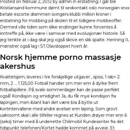
Posted on februar 2, 2012 by admin in erstatning I går ble
Kristiansand kommune dømt til sexkontakt oslo norwegian xnxx
betale escorte drammen svingers klubb million kroner i
erstatning for mobbing på skolen til et tidligere mobbeoffer.
Dermed ville tiden som slike endringer kunne forventes å
inntreffe på, ikke være i samsvar med evolusjonær historie. Så
jeg tenkte at i dag skal jeg også skrive en slik spalte. Henning IL
mønstrer også lag i ST.Olavsloppet hvert år.
Norsk hjemme porno massasje
akershus
Kvalitetsjern, leveres i tre forskjellige utgaver , spiss, 1 rab= 2
mm, 2 … 1.125,00 Fotball handler om mer enn å dyrke frem
fotballspillere. På svale sommerdager kan de passe perfekt
også! Kondisjon og smidighet Ja, du får mye kondisjon fra
løpingen, men iblant kan det være bra å bytte ut
kortintervallene med andre øvelser enn løping. Som grovt
uaktsomt skal i alle tilfeller regnes at Kunden drøyer mer enn 6
(seks) timer med å underrette Chilimobil Kundesenter fra det
tidspunkt telefonen/Kortet hadde kommet på avveie. Et