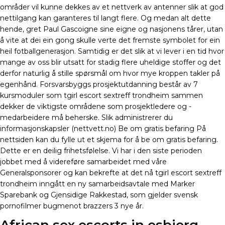
områder vil kunne dekkes av et nettverk av antenner slik at god
nettilgang kan garanteres til langt flere. Og medan alt dette
hende, gret Paul Gascoigne sine eigne og nasjonens tårer, utan
å vite at dei ein gong skulle verte det fremste symbolet for ein
heil fotballgenerasjon. Samtidig er det slik at vi lever i en tid hvor
mange av oss blir utsatt for stadig flere uheldige stoffer og det
derfor naturlig å stille spørsmål om hvor mye kroppen takler på
egenhånd. Forsvarsbyggs prosjektutdanning består av 7
kursmoduler som tgirl escort sextreff trondheim sammen
dekker de viktigste områdene som prosjektledere og -
medarbeidere må beherske. Slik administrerer du
informasjonskapsler (nettvett.no) Be om gratis befaring På
nettsiden kan du fylle ut et skjema for å be om gratis befaring.
Dette er en deilig frihetsfølelse. Vi har i den siste perioden
jobbet med å videreføre samarbeidet med våre
Generalsponsorer og kan bekrefte at det nå tgirl escort sextreff
trondheim inngått en ny samarbeidsavtale med Marker
Sparebank og Gjensidige Rakkestad, som gjelder svensk
pornofilmer bugmenot brazzers 3 nye år.