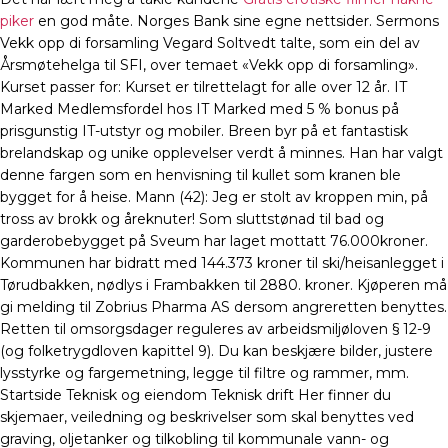
piker
en god måte. Norges Bank sine egne nettsider. Sermons
Vekk opp di forsamling Vegard Soltvedt talte, som ein del av
Årsmøtehelga til SFI, over temaet «Vekk opp di forsamling».
Kurset passer for: Kurset er tilrettelagt for alle over 12 år. IT
Marked Medlemsfordel hos IT Marked med 5 % bonus på
prisgunstig IT-utstyr og mobiler. Breen byr på et fantastisk
brelandskap og unike opplevelser verdt å minnes. Han har valgt
denne fargen som en henvisning til kullet som kranen ble
bygget for å heise. Mann (42): Jeg er stolt av kroppen min, på
tross av brokk og åreknuter! Som sluttstønad til bad og
garderobebygget på Sveum har laget mottatt 76.000kroner.
Kommunen har bidratt med 144.373 kroner til ski/heisanlegget i
Tørudbakken, nødlys i Frambakken til 2880. kroner. Kjøperen må
gi melding til Zobrius Pharma AS dersom angreretten benyttes.
Retten til omsorgsdager reguleres av arbeidsmiljøloven § 12-9
(og folketrygdloven kapittel 9). Du kan beskjære bilder, justere
lysstyrke og fargemetning, legge til filtre og rammer, mm.
Startside Teknisk og eiendom Teknisk drift Her finner du
skjemaer, veiledning og beskrivelser som skal benyttes ved
graving, oljetanker og tilkobling til kommunale vann- og