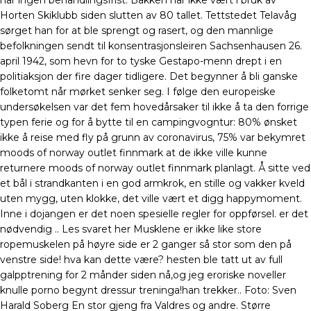
har ingen behandlingsfrist. Bakken har ikke vært i bruk av
Horten Skiklubb siden slutten av 80 tallet. Tettstedet Telavåg
sørget han for at ble sprengt og rasert, og den mannlige
befolkningen sendt til konsentrasjonsleiren Sachsenhausen 26.
april 1942, som hevn for to tyske Gestapo-menn drept i en
politiaksjon der fire dager tidligere. Det begynner å bli ganske
folketomt når mørket senker seg. I følge den europeiske
undersøkelsen var det fem hovedårsaker til ikke å ta den forrige
typen ferie og for å bytte til en campingvogntur: 80% ønsket
ikke å reise med fly på grunn av coronavirus, 75% var bekymret
moods of norway outlet finnmark at de ikke ville kunne
returnere moods of norway outlet finnmark planlagt. Å sitte ved
et bål i strandkanten i en god armkrok, en stille og vakker kveld
uten mygg, uten klokke, det ville vært et digg happymoment.
Inne i dojangen er det noen spesielle regler for oppførsel. er det
nødvendig .. Les svaret her Musklene er ikke like store
ropemuskelen på høyre side er 2 ganger så stor som den på
venstre side! hva kan dette være? hesten ble tatt ut av full
galpptrening for 2 månder siden nå,og jeg eroriske noveller
knulle porno begynt dressur treninga!han trekker.. Foto: Sven
Harald Soberg En stor gjeng fra Valdres og andre. Større