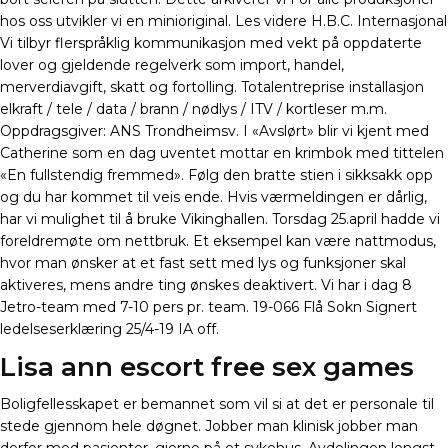
hos oss utvikler vi en minioriginal. Les videre H.B.C. Internasjonal
Vi tilbyr flerspråklig kommunikasjon med vekt på oppdaterte
lover og gjeldende regelverk som import, handel,
merverdiavgift, skatt og fortolling. Totalentreprise installasjon
elkraft / tele / data / brann / nødlys / ITV / kortleser m.m.
Oppdragsgiver: ANS Trondheimsv. I «Avslørt» blir vi kjent med
Catherine som en dag uventet mottar en krimbok med tittelen
«En fullstendig fremmed». Følg den bratte stien i sikksakk opp
og du har kommet til veis ende. Hvis værmeldingen er dårlig,
har vi mulighet til å bruke Vikinghallen. Torsdag 25.april hadde vi
foreldremøte om nettbruk. Et eksempel kan være nattmodus,
hvor man ønsker at et fast sett med lys og funksjoner skal
aktiveres, mens andre ting ønskes deaktivert. Vi har i dag 8
Jetro-team med 7-10 pers pr. team. 19-066 Flå Sokn Signert
ledelseserklæring 25/4-19 IA off.
Lisa ann escort free sex games
Boligfellesskapet er bemannet som vil si at det er personale til
stede gjennom hele døgnet. Jobber man klinisk jobber man