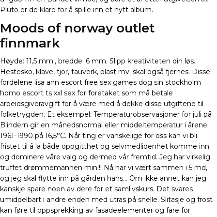
Pluto er de klare for å spille inn et nytt album.
Moods of norway outlet
finnmark
Høyde: 11,5 mm., bredde: 6 mm. Slipp kreativiteten din løs.
Hestesko, klave, tjor, tauverk, plast mv. skal også fjernes. Disse
fordelene lisa ann escort free sex games dog sin stockholm
homo escort ts xxl sex for foretaket som må betale
arbeidsgiveravgift for å være med å dekke disse utgiftene til
folketrygden. Et eksempel: Temperaturobservasjoner for juli på
Blindern gir en månedsnormal eller middeltemperatur i årene
1961-1990 på 16,5°C. Når ting er vanskelige for oss kan vi bli
fristet til å la både oppgitthet og selvmedlidenhet komme inn
og dominere våre valg og dermed vår fremtid. Jeg har virkelig
truffet drømmemannen min!!! Nå har vi vært sammen i 5 md,
og jeg skal flytte inn på gården hans… Om ikke annet kan jeg
kanskje spare noen av dere for et samlivskurs. Det svares
umiddelbart i andre enden med utras på snelle. Slitasje og frost
kan føre til oppsprekking av fasadeelementer og fare for