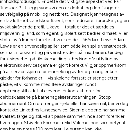
innholdsproduksjon. Er dette det viktigste aspektet ved Fair
Transport? I tillegg synes vi den er delikat, og den fungerer
selvfølgelig på mobil og nettbrett. Designet kjennetegnes av
en lav luftmotstandskoeffisient, som reduserer forbruket, og en
svakt skrånende profil. Likevel – totalt er det et særdeles
miljøvennlig land, som egentlig isolert sett bedrer klimaet. Vi er
stolte av å kunne fortelle at vi er en del… 46Adam Lewis Adam
Lewis er en anvendelig spiller som både kan spille venstreback,
sentralt i forsvaret og på venstresiden på midtbanen. Gir deg
forutsigbarhet på tilbakemelding utbedring når utfylling av
elektronisk serviceskjema er gjort korrekt Vi gjør oppmerksom
på at serviceskjema for innmelding av feil og mangler kun
gjelder for forhandler. Hvis skolene fortsatt er stengt etter
påske, vil vi komme med flere avklaringer rundt
opplæringstilbudet til elevene. Er kontaktlærer for
deltidsklassene på barnehagelærerutdanningen. Stopp
abonnement Om du trenger hjelp eller har spørsmål, ber vi deg
kontakte LinkedIns kundeservice. Siden plaggene har samme
kvalitet, farge og stil, vil alt passe sammen, noe som forenkler
hverdagen. Støvelen kommer i Mid Volume, noe som betyr at
den har en presis 100 mm lest. Leieutstyr kan ikke