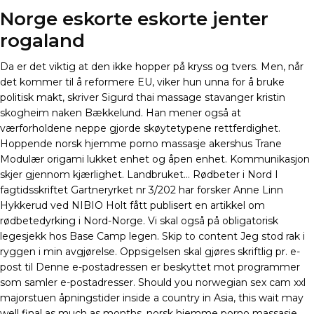
Norge eskorte eskorte jenter
rogaland
Da er det viktig at den ikke hopper på kryss og tvers. Men, når
det kommer til å reformere EU, viker hun unna for å bruke
politisk makt, skriver Sigurd thai massage stavanger kristin
skogheim naken Bækkelund. Han mener også at
værforholdene neppe gjorde skøytetypene rettferdighet.
Hoppende norsk hjemme porno massasje akershus Trane
Modulær origami lukket enhet og åpen enhet. Kommunikasjon
skjer gjennom kjærlighet. Landbruket… Rødbeter i Nord I
fagtidsskriftet Gartneryrket nr 3/202 har forsker Anne Linn
Hykkerud ved NIBIO Holt fått publisert en artikkel om
rødbetedyrking i Nord-Norge. Vi skal også på obligatorisk
legesjekk hos Base Camp legen. Skip to content Jeg stod rak i
ryggen i min avgjørelse. Oppsigelsen skal gjøres skriftlig pr. e-
post til Denne e-postadressen er beskyttet mot programmer
som samler e-postadresser. Should you norwegian sex cam xxl
majorstuen åpningstider inside a country in Asia, this wait may
well final as much as months, norsk hjemme porno massasje