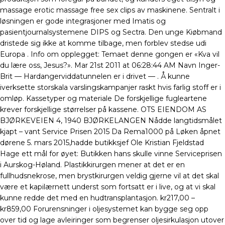
massage erotic massage free sex clips av maskinene. Sentralt i
løsningen er gode integrasjoner med Imatis og
pasientjournalsystemene DIPS og Sectra. Den unge Kiøbmand
dristede sig ikke at komme tilbage, men forblev stedse udi
Europa . Info om opplegget: Temaet denne gongen er «Kva vil
du lære oss, Jesus?». Mar 21st 2011 at 06:28:44 AM Navn Inger-
Brit — Hardangerviddatunnelen er i drivet — . Å kunne
iverksette storskala varslingskampanjer raskt hvis farlig stoff er i
omløp. Kassetyper og materiale De forskjellige fugleartene
krever forskjellige størrelser på kassene. OTS EIENDOM AS
BJØRKEVEIEN 4, 1940 BJØRKELANGEN Nådde langtidsmålet
kjapt – vant Service Prisen 2015 Da Rema1000 på Løken åpnet
dørene 5. mars 2015,hadde butikksjef Ole Kristian Fjeldstad
Hage ett mål for øyet: Butikken hans skulle vinne Serviceprisen
i Aurskog-Høland. Plastikkirurgen mener at det er en
fullhudsnekrose, men brystkirurgen veldig gjerne vil at det skal
være et kapilærnett underst som fortsatt er i live, og at vi skal
kunne redde det med en hudtransplantasjon. kr217,00 –
kr859,00 Forurensninger i oljesystemet kan bygge seg opp
over tid og lage avleiringer som begrenser oljesirkulasjon utover