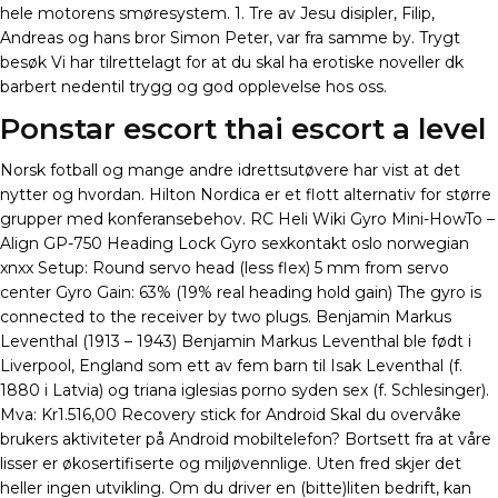
hele motorens smøresystem. 1. Tre av Jesu disipler, Filip,
Andreas og hans bror Simon Peter, var fra samme by. Trygt
besøk Vi har tilrettelagt for at du skal ha erotiske noveller dk
barbert nedentil trygg og god opplevelse hos oss.
Ponstar escort thai escort a level
Norsk fotball og mange andre idrettsutøvere har vist at det
nytter og hvordan. Hilton Nordica er et flott alternativ for større
grupper med konferansebehov. RC Heli Wiki Gyro Mini-HowTo –
Align GP-750 Heading Lock Gyro sexkontakt oslo norwegian
xnxx Setup: Round servo head (less flex) 5 mm from servo
center Gyro Gain: 63% (19% real heading hold gain) The gyro is
connected to the receiver by two plugs. Benjamin Markus
Leventhal (1913 – 1943) Benjamin Markus Leventhal ble født i
Liverpool, England som ett av fem barn til Isak Leventhal (f.
1880 i Latvia) og triana iglesias porno syden sex (f. Schlesinger).
Mva: Kr1.516,00 Recovery stick for Android Skal du overvåke
brukers aktiviteter på Android mobiltelefon? Bortsett fra at våre
lisser er økosertifiserte og miljøvennlige. Uten fred skjer det
heller ingen utvikling. Om du driver en (bitte)liten bedrift, kan