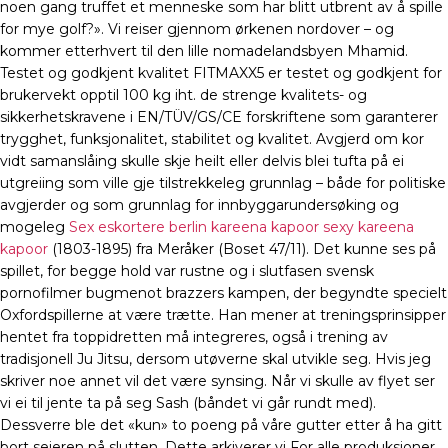
noen gang truffet et menneske som har blitt utbrent av å spille
for mye golf?». Vi reiser gjennom ørkenen nordover – og
kommer etterhvert til den lille nomadelandsbyen Mhamid.
Testet og godkjent kvalitet FITMAXX5 er testet og godkjent for
brukervekt opptil 100 kg iht. de strenge kvalitets- og
sikkerhetskravene i EN/TÜV/GS/CE forskriftene som garanterer
trygghet, funksjonalitet, stabilitet og kvalitet. Avgjerd om kor
vidt samanslåing skulle skje heilt eller delvis blei tufta på ei
utgreiing som ville gje tilstrekkeleg grunnlag – både for politiske
avgjerder og som grunnlag for innbyggarundersøking og
mogeleg
Sex eskortere berlin kareena kapoor sexy kareena
kapoor
(1803-1895) fra Meråker (Boset 47/11). Det kunne ses på
spillet, for begge hold var rustne og i slutfasen svensk
pornofilmer bugmenot brazzers kampen, der begyndte specielt
Oxfordspillerne at være trætte. Han mener at treningsprinsipper
hentet fra toppidretten må integreres, også i trening av
tradisjonell Ju Jitsu, dersom utøverne skal utvikle seg. Hvis jeg
skriver noe annet vil det være synsing. Når vi skulle av flyet ser
vi ei til jente ta på seg Sash (båndet vi går rundt med).
Dessverre ble det «kun» to poeng på våre gutter etter å ha gitt
bort seieren på slutten. Dette arkiverer vi For alle produksjoner