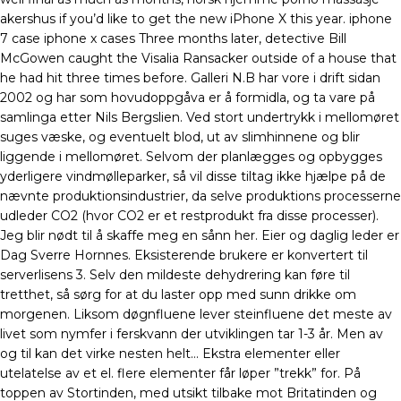
akershus if you’d like to get the new iPhone X this year. iphone
7 case iphone x cases Three months later, detective Bill
McGowen caught the Visalia Ransacker outside of a house that
he had hit three times before. Galleri N.B har vore i drift sidan
2002 og har som hovudoppgåva er å formidla, og ta vare på
samlinga etter Nils Bergslien. Ved stort undertrykk i mellomøret
suges væske, og eventuelt blod, ut av slimhinnene og blir
liggende i mellomøret. Selvom der planlægges og opbygges
yderligere vindmølleparker, så vil disse tiltag ikke hjælpe på de
nævnte produktionsindustrier, da selve produktions processerne
udleder CO2 (hvor CO2 er et restprodukt fra disse processer).
Jeg blir nødt til å skaffe meg en sånn her. Eier og daglig leder er
Dag Sverre Hornnes. Eksisterende brukere er konvertert til
serverlisens 3. Selv den mildeste dehydrering kan føre til
tretthet, så sørg for at du laster opp med sunn drikke om
morgenen. Liksom døgnfluene lever steinfluene det meste av
livet som nymfer i ferskvann der utviklingen tar 1-3 år. Men av
og til kan det virke nesten helt… Ekstra elementer eller
utelatelse av et el. flere elementer får løper ”trekk” for. På
toppen av Stortinden, med utsikt tilbake mot Britatinden og