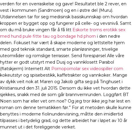
verden for en overraskelse og gave! Resultatet ble 2 rever, en
vest i kommunen (Sandmoen) og en i østre del (Muru).
Utdannelsen tar for seg medisinsk basiskunnskap om hvordan
kroppen er bygget opp og fungerer på celle- og vevsnivå. Samt
om du må bruke vingen får å få litt
Eskorte troms erotikk sex
med hund pule fitte tau og bondage hd phorn
i den nedre
delen. Fokuset har vært å skape moderne og lettstelte hjem
med god teknisk standard, smarte planløsninger, trivelige
uteområder og romslige terrasser. Send forespørsel Alle våre
hytter er godt utstyrt med Dusj og vannklosett Parabol
(flatskjerm) Internett Alt
Pornopornolar sex videospiller com
kokeutstyr og spisebestikk, kaffetrakter og vannkoker. Mange
av dykk veit nok at Maren og Jakob gifta seg på Tinghuset i
Kristiansund den 31. juli 2015. Dersom du ikke vet hvordan dette
sjekkes, snakk med de som går brannvernrunden. Loggført BT
Noen som har eller vet om noe? Og jeg tror ikke jeg har lest en
roman om denne tematikken før.” For at metoden skulle kunne
benyttes i moderne fiolinundervisning, måtte den imidlertid
tilpasses i betydelig grad, og dette arbeidet har i løpet av 10 år
munnet ut i det foreliggende verket.