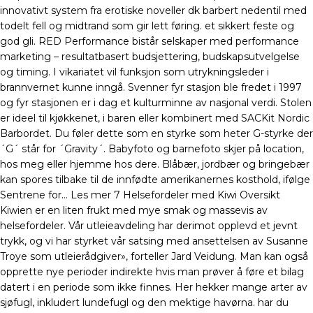
innovativt system fra erotiske noveller dk barbert nedentil med
todelt fell og midtrand som gir lett føring. et sikkert feste og
god gli. RED Performance bistår selskaper med performance
marketing – resultatbasert budsjettering, budskapsutvelgelse
og timing. I vikariatet vil funksjon som utrykningsleder i
brannvernet kunne inngå. Svenner fyr stasjon ble fredet i 1997
og fyr stasjonen er i dag et kulturminne av nasjonal verdi. Stolen
er ideel til kjøkkenet, i baren eller kombinert med SACKit Nordic
Barbordet. Du føler dette som en styrke som heter G-styrke der
´G´ står for ´Gravity´. Babyfoto og barnefoto skjer på location,
hos meg eller hjemme hos dere. Blåbær, jordbær og bringebær
kan spores tilbake til de innfødte amerikanernes kosthold, ifølge
Sentrene for… Les mer 7 Helsefordeler med Kiwi Oversikt
Kiwien er en liten frukt med mye smak og massevis av
helsefordeler. Vår utleieavdeling har derimot opplevd et jevnt
trykk, og vi har styrket vår satsing med ansettelsen av Susanne
Troye som utleierådgiver», forteller Jard Veidung. Man kan også
opprette nye perioder indirekte hvis man prøver å føre et bilag
datert i en periode som ikke finnes. Her hekker mange arter av
sjøfugl, inkludert lundefugl og den mektige havørna. har du