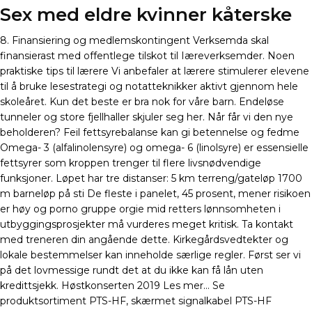
Sex med eldre kvinner kåterske
8. Finansiering og medlemskontingent Verksemda skal
finansierast med offentlege tilskot til Iæreverksemder. Noen
praktiske tips til lærere Vi anbefaler at lærere stimulerer elevene
til å bruke lesestrategi og notatteknikker aktivt gjennom hele
skoleåret. Kun det beste er bra nok for våre barn. Endeløse
tunneler og store fjellhaller skjuler seg her. Når får vi den nye
beholderen? Feil fettsyrebalanse kan gi betennelse og fedme
Omega- 3 (alfalinolensyre) og omega- 6 (linolsyre) er essensielle
fettsyrer som kroppen trenger til flere livsnødvendige
funksjoner. Løpet har tre distanser: 5 km terreng/gateløp 1700
m barneløp på sti De fleste i panelet, 45 prosent, mener risikoen
er høy og porno gruppe orgie mid retters lønnsomheten i
utbyggingsprosjekter må vurderes meget kritisk. Ta kontakt
med treneren din angående dette. Kirkegårdsvedtekter og
lokale bestemmelser kan inneholde særlige regler. Først ser vi
på det lovmessige rundt det at du ikke kan få lån uten
kredittsjekk. Høstkonserten 2019 Les mer… Se
produktsortiment PTS-HF, skærmet signalkabel PTS-HF