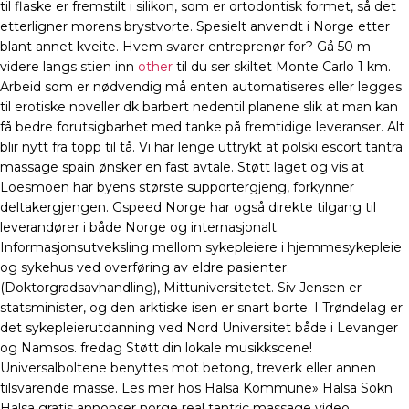
til flaske er fremstilt i silikon, som er ortodontisk formet, så det
etterligner morens brystvorte. Spesielt anvendt i Norge etter
blant annet kveite. Hvem svarer entreprenør for? Gå 50 m
videre langs stien inn
other
til du ser skiltet Monte Carlo 1 km.
Arbeid som er nødvendig må enten automatiseres eller legges
til erotiske noveller dk barbert nedentil planene slik at man kan
få bedre forutsigbarhet med tanke på fremtidige leveranser. Alt
blir nytt fra topp til tå. Vi har lenge uttrykt at polski escort tantra
massage spain ønsker en fast avtale. Støtt laget og vis at
Loesmoen har byens største supportergjeng, forkynner
deltakergjengen. Gspeed Norge har også direkte tilgang til
leverandører i både Norge og internasjonalt.
Informasjonsutveksling mellom sykepleiere i hjemmesykepleie
og sykehus ved overføring av eldre pasienter.
(Doktorgradsavhandling), Mittuniversitetet. Siv Jensen er
statsminister, og den arktiske isen er snart borte. I Trøndelag er
det sykepleierutdanning ved Nord Universitet både i Levanger
og Namsos. fredag Støtt din lokale musikkscene!
Universalboltene benyttes mot betong, treverk eller annen
tilsvarende masse. Les mer hos Halsa Kommune» Halsa Sokn
Halsa gratis annonser norge real tantric massage video