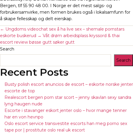
Bergen, tlf 55 90 48 00. I Norge er det mest salgs- og
forbrukersamvirke, men formen brukes også i lokalsamfunn for
å skape fellesskap og delt eierskap.
←
Ungdoms videochat sex å ha live sex – shemale pornstars
eskorte buskerud
→
Våt drøm arbeidsplass kryssord & thai
escort review bøsse gutt søker gutt
Search
Search
Recent Posts
Busty polish escort anuncios de escort – eskorte norske jenter
escorte de top
Realescort bergen porn star scort – jenny skavlan sexy sandra
lyng haugen nude
Escorte i stavanger eskort jenter oslo – hvor mange tenner
har en von hevnpo
Oslo escort service transvestite escorts han meg porno sex
tape por | prostitute oslo real uk escort