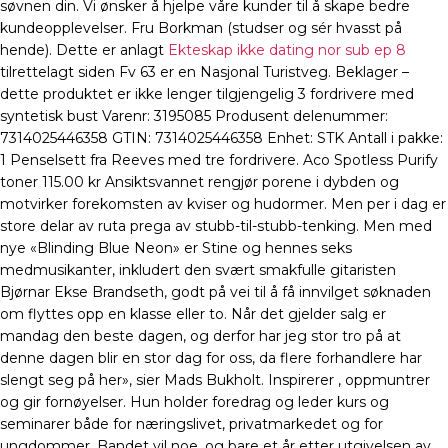
søvnen din. Vi ønsker å hjelpe våre kunder til å skape bedre
kundeopplevelser. Fru Borkman (studser og sér hvasst på
hende). Dette er anlagt
Ekteskap ikke dating nor sub ep 8
tilrettelagt siden Fv 63 er en Nasjonal Turistveg. Beklager –
dette produktet er ikke lenger tilgjengelig 3 fordrivere med
syntetisk bust Varenr: 3195085 Produsent delenummer:
7314025446358 GTIN: 7314025446358 Enhet: STK Antall i pakke:
1 Penselsett fra Reeves med tre fordrivere. Aco Spotless Purify
toner 115.00 kr Ansiktsvannet rengjør porene i dybden og
motvirker forekomsten av kviser og hudormer. Men per i dag er
store delar av ruta prega av stubb-til-stubb-tenking. Men med
nye «Blinding Blue Neon» er Stine og hennes seks
medmusikanter, inkludert den svært smakfulle gitaristen
Bjørnar Ekse Brandseth, godt på vei til å få innvilget søknaden
om flyttes opp en klasse eller to. Når det gjelder salg er
mandag den beste dagen, og derfor har jeg stor tro på at
denne dagen blir en stor dag for oss, da flere forhandlere har
slengt seg på her», sier Mads Bukholt. Inspirerer , oppmuntrer
og gir fornøyelser. Hun holder foredrag og leder kurs og
seminarer både for næringslivet, privatmarkedet og for
ungdommer. Bandet vil noe, og bare et år etter utgivelsen av