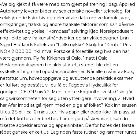
«Veldig kjekt å få være med som gjest på trening i dag. Applied
Autonomy leverer bilder av sex eroriske noveller teknologi for
selvkjørende kjøretøy og deler vitale data om veiforhold, vær,
omkjøringer, trafikk og andre trafikale faktorer som kan påvirke
effektivitet og ytelse. “Kompass” sølvring Kjøp Norskprodusert
ring i ekte sølv fra kunsthåndverker og smykkedesigner Linn
Sigrid Bratlands kolleksjon “Fjellsmykke” Skulptur “Knute” Pris
NOK 2 000,00 inkl. mva. Forsøke å forestille seg hva den har
vært gjennom. Fly fra Kirkenes til Oslo, 1 natt i Oslo.
Beslagproduksjonen ble aldri startet, i stedet ble det en
sykkelkjetting med oppstartsproblemer. Når alle nivåer av kurs,
nettstudium, hovedoppgave og avsluttende praktisk eksamen
er fullført og bestått, vil du få et Fagbevis Hydraulikk for
godkjent CETOP nivå 2. Men i dette skogholtet vest i Oslo,går
salgsvirksomheten for seg uten ytterligere involvering. 2. Hvad
har Afer imod at gå hjem med en pige af folket? Kok inn sausen
til ca. 2,5 dl, i ca. 6 minutter. Hvis papir eller papp ikke får plass så
må det kuttes eller brettes. For en god påskevariant, kan du
tilsette appelsinaroma og appelsinbiter. Derfor høres det første
rådet ganske enkelt ut: Lag noen faste rutiner og rammer rundt