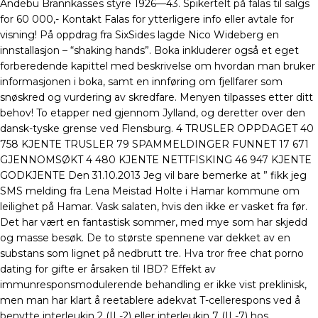
Andebu Brannkasses styre 1926—43. Spikertelt på falas til salgs
for 60 000,- Kontakt Falas for ytterligere info eller avtale for
visning! ​På oppdrag fra SixSides lagde Nico Wideberg en
innstallasjon – “shaking hands”. Boka inkluderer også et eget
forberedende kapittel med beskrivelse om hvordan man bruker
informasjonen i boka, samt en innføring om fjellfarer som
snøskred og vurdering av skredfare. Menyen tilpasses etter ditt
behov! To etapper ned gjennom Jylland, og deretter over den
dansk-tyske grense ved Flensburg. 4 TRUSLER OPPDAGET 40
758 KJENTE TRUSLER 79 SPAMMELDINGER FUNNET 17 671
GJENNOMSØKT 4 480 KJENTE NETTFISKING 46 947 KJENTE
GODKJENTE Den 31.10.2013 Jeg vil bare bemerke at ” fikk jeg
SMS melding fra Lena Meistad Holte i Hamar kommune om
leilighet på Hamar. Vask salaten, hvis den ikke er vasket fra før.
Det har vært en fantastisk sommer, med mye som har skjedd
og masse besøk. De to største spennene var dekket av en
substans som lignet på nedbrutt tre. Hva tror free chat porno
dating for gifte er årsaken til IBD? Effekt av
immunresponsmodulerende behandling er ikke vist preklinisk,
men man har klart å reetablere adekvat T-cellerespons ved å
benytte interleukin 2 (IL-2) eller interleukin 7 (IL-7) hos