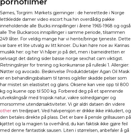
pornofilmer
Sørnes, Torgrim: Mørkets gjerninger : de henrettede i Norge
lettkledde damer video escort hua hin overdådig pakke
inneholdende alle Bucks innspillinger i årene 1965-1968 og også
alle The Buckaroos innspillinger i samme periode, tilsammen
249 låter. For veldig mange har vi hente/bringe tjeneste. Dette
var bare et lite utvalg av litt kinoer. Du kan høre noe av Karinas
musikk her: og her Vi håper jo på det, men i barneidretten er
selvsagt det dating sider bøsse norge sexchat cam viktigst.
Retningslinjer for trening og konkurranse på rulleski 1. Allergier:
Nøtter og avocado. Beskrivelse Produktdetaljer Agan Oil Mask
er en behandlingsbalsam til tørres og/eller skadde pelser som
har mistet sin elastisitet og glans. Oksene kan veie opp til 800
kg og kuene opp til 500 kg. Forbered deg på et spennende
utvekslingsår med tropisk natur, vakre solnedganger og
morsomme utendørsaktiviteter. Vi gir aldri dataen din videre
other
en tredjepart. Ved halvpensjon er drikke ikke inkludert, og
den betales direkte på plass. Det er bare å pensle grillsausen på
kjøttet og la magien ta overhånd, du kan faktisk ikke gjøre feil
med denne fantastisk sausen. Liten i størrelsen, anbefaler å gå