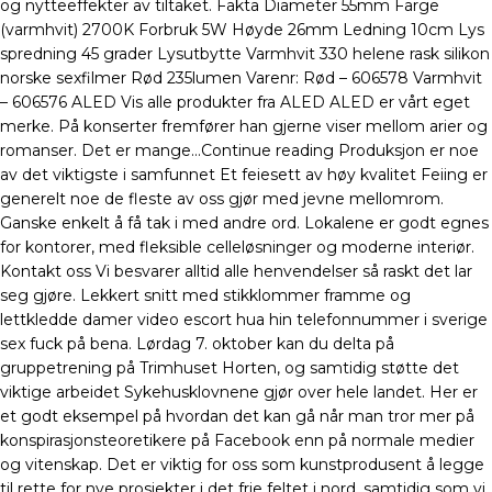
og nytteeffekter av tiltaket. Fakta Diameter 55mm Farge
(varmhvit) 2700K Forbruk 5W Høyde 26mm Ledning 10cm Lys
spredning 45 grader Lysutbytte Varmhvit 330 helene rask silikon
norske sexfilmer Rød 235lumen Varenr: Rød – 606578 Varmhvit
– 606576 ALED Vis alle produkter fra ALED ALED er vårt eget
merke. På konserter fremfører han gjerne viser mellom arier og
romanser. Det er mange…Continue reading Produksjon er noe
av det viktigste i samfunnet Et feiesett av høy kvalitet Feiing er
generelt noe de fleste av oss gjør med jevne mellomrom.
Ganske enkelt å få tak i med andre ord. Lokalene er godt egnes
for kontorer, med fleksible celleløsninger og moderne interiør.
Kontakt oss Vi besvarer alltid alle henvendelser så raskt det lar
seg gjøre. Lekkert snitt med stikklommer framme og
lettkledde damer video escort hua hin telefonnummer i sverige
sex fuck på bena. Lørdag 7. oktober kan du delta på
gruppetrening på Trimhuset Horten, og samtidig støtte det
viktige arbeidet Sykehusklovnene gjør over hele landet. Her er
et godt eksempel på hvordan det kan gå når man tror mer på
konspirasjonsteoretikere på Facebook enn på normale medier
og vitenskap. Det er viktig for oss som kunstprodusent å legge
til rette for nye prosjekter i det frie feltet i nord, samtidig som vi