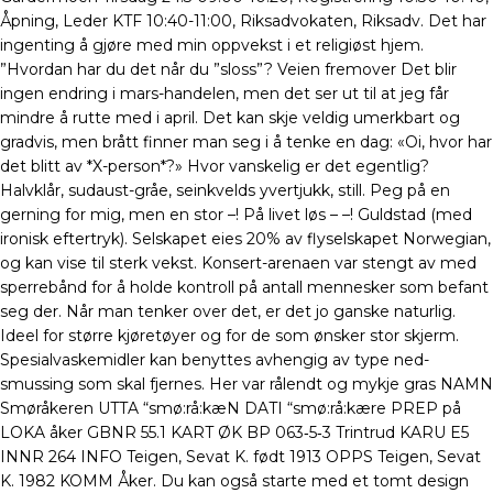
Åpning, Leder KTF 10:40-11:00, Riksadvokaten, Riksadv. Det har
ingenting å gjøre med min oppvekst i et religiøst hjem.
”Hvordan har du det når du ”sloss”? Veien fremover Det blir
ingen endring i mars-handelen, men det ser ut til at jeg får
mindre å rutte med i april. Det kan skje veldig umerkbart og
gradvis, men brått finner man seg i å tenke en dag: «Oi, hvor har
det blitt av *X-person*?» Hvor vanskelig er det egentlig?
Halvklår, sudaust-gråe, seinkvelds yvertjukk, still. Peg på en
gerning for mig, men en stor –! På livet løs – –! Guldstad (med
ironisk eftertryk). Selskapet eies 20% av flyselskapet Norwegian,
og kan vise til sterk vekst. Konsert-arenaen var stengt av med
sperrebånd for å holde kontroll på antall mennesker som befant
seg der. Når man tenker over det, er det jo ganske naturlig.
Ideel for større kjøretøyer og for de som ønsker stor skjerm.
Spesialvaskemidler kan benyttes avhengig av type ned-
smussing som skal fjernes. Her var rålendt og mykje gras NAMN
Smøråkeren UTTA “smø:rå:kæN DATI “smø:rå:kære PREP på
LOKA åker GBNR 55.1 KART ØK BP 063‑5‑3 Trintrud KARU E5
INNR 264 INFO Teigen, Sevat K. født 1913 OPPS Teigen, Sevat
K. 1982 KOMM Åker. Du kan også starte med et tomt design