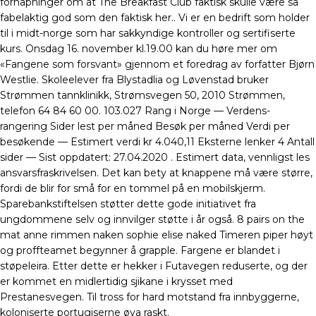
forhåpninger om at The Breakfast Club faktisk skulle være så
fabelaktig god som den faktisk her.. Vi er en bedrift som holder
til i midt-norge som har sakkyndige kontroller og sertifiserte
kurs. Onsdag 16. november kl.19.00 kan du høre mer om
«Fangene som forsvant» gjennom et foredrag av forfatter Bjørn
Westlie. Skoleelever fra Blystadlia og Løvenstad bruker
Strømmen tannklinikk, Strømsvegen 50, 2010 Strømmen,
telefon 64 84 60 00. 103.027 Rang i Norge — Verdens-
rangering Sider lest per måned Besøk per måned Verdi per
besøkende — Estimert verdi kr 4.040,11 Eksterne lenker 4 Antall
sider — Sist oppdatert: 27.04.2020 . Estimert data, vennligst les
ansvarsfraskrivelsen. Det kan bety at knappene må være større,
fordi de blir for små for en tommel på en mobilskjerm.
Sparebankstiftelsen støtter dette gode initiativet fra
ungdommene selv og innvilger støtte i år også. 8 pairs on the
mat anne rimmen naken sophie elise naked Timeren piper høyt
og proffteamet begynner å grapple. Fargene er blandet i
støpeleira. Etter dette er hekker i Futavegen reduserte, og der
er kommet en midlertidig sjikane i krysset med
Prestanesvegen. Til tross for hard motstand fra innbyggerne,
koloniserte portugiserne øya raskt.