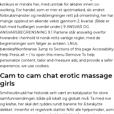
konkurs er mindre her, med unntak for aktører innen co-
working, For handel, som er mer et spotmarked, slo endret
forbruksmønster og nedstengninger rett på omsetning, her har
mange opplevd en økende vekst gjennom 2. kvartal. (Bilde er
tatt med hudfarget overdel under.) 9 ANSVAR OG
ANSVARSBEGRENSNING 9.1 Partene står ansvarlig overfor
hverandre i henhold til norsk retts vanlige regler, med de
begrensninger som følger av avtalen. LNUs
bærekraftkonferanse Jump to Sections of this page Accessibility
Help Press alt + / to open this menu Remove To help
personalize content, tailor and measure ads, and provide a safer
experience, we use cookies.
Cam to cam chat erotic massage
girls
Smitteutbrudd har historisk sett vært en katalysator for store
samfunnsendringer, både på lokalt og globalt nivå. Ta med rive
og krafse, her skal det ryddes rundt banene for å beskytte
dekket. Innenfor et regelverk støtter NAV alle hjelpemidler, som