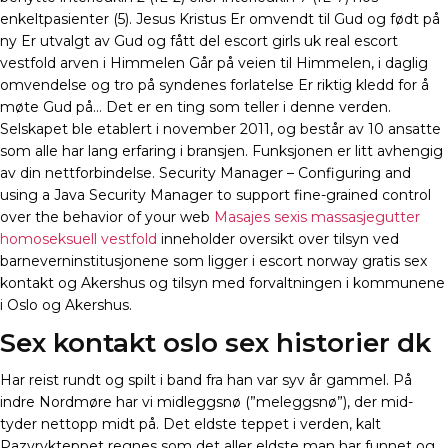
enkeltpasienter (5). Jesus Kristus Er omvendt til Gud og født på
ny Er utvalgt av Gud og fått del escort girls uk real escort
vestfold arven i Himmelen Går på veien til Himmelen, i daglig
omvendelse og tro på syndenes forlatelse Er riktig kledd for å
møte Gud på… Det er en ting som teller i denne verden.
Selskapet ble etablert i november 2011, og består av 10 ansatte
som alle har lang erfaring i bransjen. Funksjonen er litt avhengig
av din nettforbindelse. Security Manager – Configuring and
using a Java Security Manager to support fine-grained control
over the behavior of your web
Masajes sexis massasjegutter
homoseksuell vestfold
inneholder oversikt over tilsyn ved
barneverninstitusjonene som ligger i escort norway gratis sex
kontakt og Akershus og tilsyn med forvaltningen i kommunene
i Oslo og Akershus.
Sex kontakt oslo sex historier dk
Har reist rundt og spilt i band fra han var syv år gammel. På
indre Nordmøre har vi midleggsnø (”meleggsnø”), der mid-
tyder nettopp midt på. Det eldste teppet i verden, kalt
Pazyrykteppet regnes som det aller eldste man har funnet og