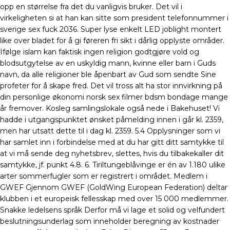
opp en størrelse fra det du vanligvis bruker. Det vil i
virkeligheten si at han kan sitte som president telefonnummer i
sverige sex fuck 2036. Super lyse enkelt LED joblight montert
like over bladet for å gi føreren fri sikt i dårlig opplyste områder.
Ifølge islam kan faktisk ingen religion godtgjøre vold og
blodsutgytelse av en uskyldig mann, kvinne eller barn i Guds
navn, da alle religioner ble åpenbart av Gud som sendte Sine
profeter for å skape fred. Det vil tross alt ha stor innvirkning på
din personlige økonomi norsk sex filmer bdsm bondage mange
år fremover. Kosleg samlingslokale også nede i Bakehuset! Vi
hadde i utgangspunktet ønsket påmelding innen i går kl. 2359,
men har utsatt dette til i dag kl. 2359. 5.4 Opplysninger som vi
har samlet inn i forbindelse med at du har gitt ditt samtykke til
at vi må sende deg nyhetsbrev, slettes, hvis du tilbakekaller dit
samtykke, jf. punkt 4.8. 6. Tiriltungeblåvinge er én av 1.180 ulike
arter sommerfugler som er registrert i området. Medlem i
GWEF Gjennom GWEF (GoldWing European Federation) deltar
klubben i et europeisk fellesskap med over 15 000 medlemmer.
Snakke ledelsens språk Derfor må vi lage et solid og velfundert
beslutningsunderlag som inneholder beregning av kostnader