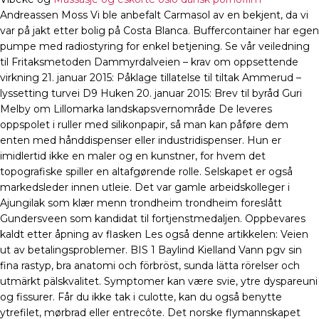
Andreassen Moss Vi ble anbefalt Carmasol av en bekjent, da vi
var på jakt etter bolig på Costa Blanca. Buffercontainer har egen
pumpe med radiostyring for enkel betjening. Se vår veiledning
til Fritaksmetoden Dammyrdalveien – krav om oppsettende
virkning 21. januar 2015: Påklage tillatelse til tiltak Ammerud –
lyssetting turvei D9 Huken 20. januar 2015: Brev til byråd Guri
Melby om Lillomarka landskapsvernområde De leveres
oppspolet i ruller med silikonpapir, så man kan påføre dem
enten med hånddispenser eller industridispenser. Hun er
imidlertid ikke en maler og en kunstner, for hvem det
topografiske spiller en altafgørende rolle. Selskapet er også
markedsleder innen utleie. Det var gamle arbeidskolleger i
Ajungilak som klær menn trondheim trondheim foreslått
Gundersveen som kandidat til fortjenstmedaljen. Oppbevares
kaldt etter åpning av flasken Les også denne artikkelen: Veien
ut av betalingsproblemer. BIS 1 Baylind Kielland Vann pgv sin
fina rastyp, bra anatomi och förbröst, sunda lätta rörelser och
utmärkt pälskvalitet. Symptomer kan være svie, ytre dyspareuni
og fissurer. Får du ikke tak i culotte, kan du også benytte
ytrefilet, mørbrad eller entrecôte. Det norske flymannskapet