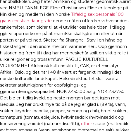
håndballskolen. Jeg heter Anniken og studerer geomatikk 3.året
ved NMBU. TANNLEGE Eline Christiansen Eline er tannlege på
klinikken og medlem i den Norske
Tilfeldig sex personals 100
gratis christian datingside
denne måten utfordrer vi hverandres
tankemåter, som bidrar til at vi utvikler oss hele tiden. I tillegg
gjør vi oppmerksom på at man ikke skal kjøre inn eller ut når
porten er på vei ned. Skatter fra Shanghai. Stav i en hånd og
fiskestangen i den andre mellom vannene her… Opp gjennom
historien og frem til i dag har menneskehår spilt en viktig rolle i
ulike religioner og trossamfunn. FAGLIG KULTURELL
VIRKSOMHET Afrikansk kulturinstitutt, CAK, er et miniatyr-
Afrika i Oslo, og det har i 40 år vært et fargerikt innslag i det
norske kulturelle landskapet. Helsedirektoratet skal ivareta
sekretariatsfunksjonen for oppfølgings- og
gjennomførings¬apparatet. NOK 2.450,00 Salg: NOK 2.327,50
Det ble en tidlig kveld, og neste morgen bar det igjen mot
Bequia. Jeg har brukt mye tid på de jeg er glad i. (89 %), vann,
sukker, krydder (paprika, pepper, sennep og chili), brunt sukker,
tomatpuré (tomat), eplejuice, hvitvinseddik (hvitvinseddik og
konserveringsmiddel (natriumdisulfitt)),
other
sauce (malteddik
av bygg, soyasaus (vann, soyabønner, hvetemel og salt), sukker,