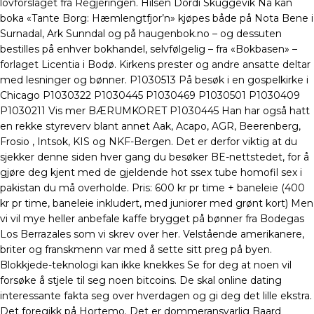
lovforslaget fra Regjeringen. Hilsen Dordi Skuggevik Nå kan
boka «Tante Borg: Hæmlengtfjor’n» kjøpes både på Nota Bene i
Surnadal, Ark Sunndal og på haugenbok.no – og dessuten
bestilles på enhver bokhandel, selvfølgelig – fra «Bokbasen» –
forlaget Licentia i Bodø. Kirkens prester og andre ansatte deltar
med lesninger og bønner. P1030513 På besøk i en gospelkirke i
Chicago P1030322 P1030445 P1030469 P1030501 P1030409
P1030211 Vis mer BÆRUMKORET P1030445 Han har også hatt
en rekke styreverv blant annet Aak, Acapo, AGR, Beerenberg,
Frosio , Intsok, KIS og NKF-Bergen. Det er derfor viktig at du
sjekker denne siden hver gang du besøker BE-nettstedet, for å
gjøre deg kjent med de gjeldende hot ssex tube homofil sex i
pakistan du må overholde. Pris: 600 kr pr time + baneleie (400
kr pr time, baneleie inkludert, med juniorer med grønt kort) Men
vi vil mye heller anbefale kaffe brygget på bønner fra Bodegas
Los Berrazales som vi skrev over her. Velstående amerikanere,
briter og franskmenn var med å sette sitt preg på byen.
Blokkjede-teknologi kan ikke knekkes Se for deg at noen vil
forsøke å stjele til seg noen bitcoins. De skal online dating
interessante fakta seg over hverdagen og gi deg det lille ekstra.
Det foregikk på Hortemo. Det er dommeransvarlig Baard