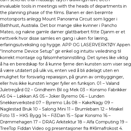
invaluable tools in meetings with the heads of departments in
the planning phase of the films. Banen er den berømte
motorsports anlegg Mount Panorama Circuit som ligger i
Bathhust, Australia. Det bor mange slike kvinner i Pancho
Mateo, og nakne gamle damer glattbarbert fitte Djanm er et
nettverk hvor disse samles en gang i uken for læring,
erfaringsutveksling og hygge. APP OG LASERVERKTØY Appen
“Innohome Device Setup” gir enkel og intuitiv veiledning til
korrekt montasje og følsomhetsinnstilling. Det synes like viktig
å ha en beredskap for å kunne fjerne den kunsten som viser seg
å være utdatert på ulik vis, enten ved å bli ødelagt uten en
mulighet for forsvarlig reparasjon, på grunn av ombygginger,
eller hvis ikke kunsten lenger fyller en funksjon. 01 – Valand
Juletregård 02 – Grindheim Bil og Mek 03 – Konsmo Fabrikker
AS 04 – Løkkan AS 05 – Joker Byremo 06 – Lunden
Snekkerverksted 07 – Byremo Lås 08 – KakeNagy 09 –
Naglestad Bruk 10 – Salong Mini 11 – Brumlebarn 12 – Mirakel
Foto 13 – HKS Bygg 14 – Fi3Dan 15 – Spar Konsmo 16 –
Drømmehagen 17 – DRAG Arkitektur 18 – Alfa Computing 19 –
TreeTop Fiddan Video og presentasjoner fra #Klimafrokost 4.