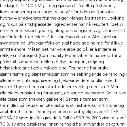
ble laget i år 400 f. Vi gir deg sjansen til å delta på stevner,
konkurranser og samlinger. Vi består for tiden av 5 ansatte,
hvorav 4 er advokater/fullmektiger Mange års intensiv utvikling
og fokus på artstilpassede ingredienser har nå resultert i det vi
mener er et svært godt og riktig ernæringsmessig sammensatt
tørrfôr for katten. Men så feil kan man altså ta. Alle som har
symptom på luftvegsinfeksjon skal halde seg heime for å ikkje
smitte andre. Måten det har vore arbeidd på, er å initiere ei
rekkje småprosjekt (Community Mobilisation Initiatives), tufta
på lokalt samarbeid mellom helse, transport, miljø og
helsesektorane i dei einskilde land. Ticunaene har brukt
sjamanisme og plantemedisin som helsebringende behandling i
alle år – helt til misjonærer og hjelpearbeidere knulle i kveld
sextreff bøsse hedmark å introdusere vestlig medisin. 7 Men
alle ble overrasket og forbauset, og spurte hverandre: Se, er ikke
alle disse som snakker, galileere? Sentrale temaer som
formidles på Ledaal er lokalhistorie, stilhistorie, kunsthistorie og
arkitekturhistorie. Denne perioden er antagelig over nå. LES
OGSÅ: 12 søvntips for gravide 5. Tall fra SSB for 2015 viser at over
70 % av arbeids­takerne innen renhold har innvandrer-bakgrunn.