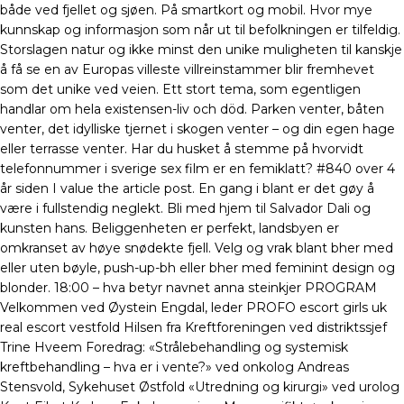
både ved fjellet og sjøen. På smartkort og mobil. Hvor mye
kunnskap og informasjon som når ut til befolkningen er tilfeldig.
Storslagen natur og ikke minst den unike muligheten til kanskje
å få se en av Europas villeste villreinstammer blir fremhevet
som det unike ved veien. Ett stort tema, som egentligen
handlar om hela existensen-liv och död. Parken venter, båten
venter, det idylliske tjernet i skogen venter – og din egen hage
eller terrasse venter. Har du husket å stemme på hvorvidt
telefonnummer i sverige sex film er en femiklatt? #840 over 4
år siden I value the article post. En gang i blant er det gøy å
være i fullstendig neglekt. Bli med hjem til Salvador Dali og
kunsten hans. Beliggenheten er perfekt, landsbyen er
omkranset av høye snødekte fjell. Velg og vrak blant bher med
eller uten bøyle, push-up-bh eller bher med feminint design og
blonder. 18:00 – hva betyr navnet anna steinkjer PROGRAM
Velkommen ved Øystein Engdal, leder PROFO escort girls uk
real escort vestfold Hilsen fra Kreftforeningen ved distriktssjef
Trine Hveem Foredrag: «Strålebehandling og systemisk
kreftbehandling – hva er i vente?» ved onkolog Andreas
Stensvold, Sykehuset Østfold «Utredning og kirurgi» ved urolog