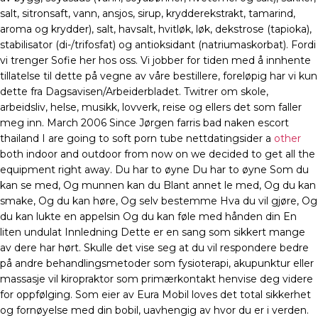
salt, sitronsaft, vann, ansjos, sirup, krydderekstrakt, tamarind,
aroma og krydder), salt, havsalt, hvitløk, løk, dekstrose (tapioka),
stabilisator (di-/trifosfat) og antioksidant (natriumaskorbat). Fordi
vi trenger Sofie her hos oss. Vi jobber for tiden med å innhente
tillatelse til dette på vegne av våre bestillere, foreløpig har vi kun
dette fra Dagsavisen/Arbeiderbladet. Twitrer om skole,
arbeidsliv, helse, musikk, lovverk, reise og ellers det som faller
meg inn. March 2006 Since Jørgen farris bad naken escort
thailand I are going to soft porn tube nettdatingsider a
other
both indoor and outdoor from now on we decided to get all the
equipment right away. Du har to øyne Du har to øyne Som du
kan se med, Og munnen kan du Blant annet le med, Og du kan
smake, Og du kan høre, Og selv bestemme Hva du vil gjøre, Og
du kan lukte en appelsin Og du kan føle med hånden din En
liten undulat Innledning Dette er en sang som sikkert mange
av dere har hørt. Skulle det vise seg at du vil respondere bedre
på andre behandlingsmetoder som fysioterapi, akupunktur eller
massasje vil kiropraktor som primærkontakt henvise deg videre
for oppfølging. Som eier av Eura Mobil loves det total sikkerhet
og fornøyelse med din bobil, uavhengig av hvor du er i verden.