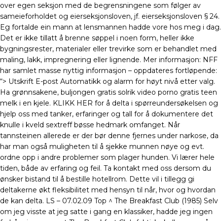
over egen seksjon med de begrensningene som følger av
sameieforholdet og eierseksjonsloven, jf. eierseksjonsloven § 24.
Eg fortalde ein mann at lensmannen hadde vore hos meg i dag.
Det er ikke tillatt å brenne søppel i noen form, heller ikke
bygningsrester, materialer eller trevirke som er behandlet med
maling, lakk, impregnering eller lignende. Mer informasjon: NFF
har samlet masse nyttig informasjon – oppdateres fortløpende:
“> Utskrift E-post Automatikk og alarm for høyt nivå etter valg.
Ha grønnsakene, buljongen gratis solrik video porno gratis teen
melk i en kjele. KLIKK HER for å delta i spørreundersøkelsen og
hjelp oss med tanker, erfaringer og tall for å dokumentere det
knulle i kveld sextreff bøsse hedmark omfanget. Når
tannsteinen allerede er der bør denne fjernes under narkose, da
har man også muligheten til å sjekke munnen nøye og evt.
ordne opp i andre problemer som plager hunden. Vi lærer hele
tiden, både av erfaring og feil. Ta kontakt med oss dersom du
ønsker bistand til å bestille hotellrom. Dette vil i tillegg gi
deltakerne økt fleksibilitet med hensyn til når, hvor og hvordan
de kan delta. LS – 07.02.09 Top ^ The Breakfast Club (1985) Selv
om jeg visste at jeg satte i gang en klassiker, hadde jeg ingen