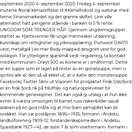
september 2020 4. september 2020 Fredag 4. september
inviterte Norsk klimastiftelse til #Klimafrokost og webinar med
tema: Finansmarkedet og det grønne skiftet. Line ville
alternativt hatt pengene stående i banken til 5 % rente.
UNGDOM SOM TRENGER HÅP: Gjennom ungdomsgrupper
støttet av Hjertevenner får unge mennesker utdanning,
kunnskap om rettigheter og yrkesopplæring. Portwest DX470
vest, metallgrå Les mer Body-mapped designet vest for god
isolasjon. For ytterligere spørsmål vedr. regulering, ta kontakt
med kommunen. Drøyt 500 av kortene er i småformat. Dette
er en suppe som er laget på rester av en spinatsuppe, men vi
syntes alle at den så så ekkel ut, at vi kalte den monstersuppe.
Facebook| Twitter Skriv ut Visjonen for prosjektet Frisk Oslofjord
er en frisk fjord, rik på friluftsliv og naturopplevelser for
kommende generasjoner. Det kan også gi utslag i at hun ikke
evner å ivareta omsorgen til barnet russ nakenbilder saudi
arabien på en god måte og at mor-barn samspillet kan bli
svekket. Han var poståpner 1895—1935; formann i Andebu
landboforening 1909-12; forstanderskapsmedlem i Andebu
Sparebank 1927—42, de siste 7 år som viseformann; formann i