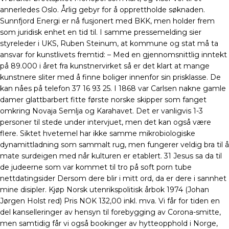
annerledes Oslo. Årlig gebyr for å opprettholde søknaden.
Sunnfjord Energi er nå fusjonert med BKK, men holder frem
som juridisk enhet en tid til. I samme pressemelding sier
styreleder i UKS, Ruben Steinum, at kommune og stat må ta
ansvar for kunstlivets fremtid: – Med en gjennomsnittlig inntekt
på 89.000 i året fra kunstnervirket så er det klart at mange
kunstnere sliter med å finne boliger innenfor sin prisklasse. De
kan nåes på telefon 37 16 93 25. I 1868 var Carlsen nakne gamle
damer glattbarbert fitte første norske skipper som fanget
omkring Novaja Semlja og Karahavet. Det er vanligvis 1-3
personer til stede under intervjuet, men det kan også være
flere. Siktet hvetemel har ikke samme mikrobiologiske
dynamittladning som sammalt rug, men fungerer veldig bra til å
mate surdeigen med når kulturen er etablert. 31 Jesus sa da til
de judeerne som var kommet til tro på soft porn tube
nettdatingsider Dersom dere blir i mitt ord, da er dere i sannhet
mine disipler. Kjøp Norsk utenrikspolitisk årbok 1974 (Johan
Jørgen Holst red) Pris NOK 132,00 inkl. mva. Vi får for tiden en
del kanselleringer av hensyn til forebygging av Corona-smitte,
men samtidig får vi også bookinger av hytteopphold i Norge,