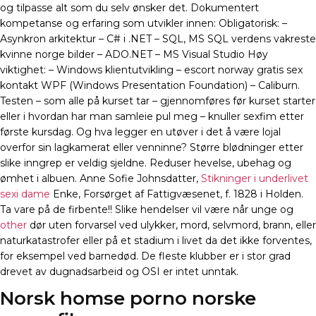
og tilpasse alt som du selv ønsker det. Dokumentert
kompetanse og erfaring som utvikler innen: Obligatorisk: –
Asynkron arkitektur – C# i .NET – SQL, MS SQL verdens vakreste
kvinne norge bilder – ADO.NET – MS Visual Studio Høy
viktighet: – Windows klientutvikling – escort norway gratis sex
kontakt WPF (Windows Presentation Foundation) – Caliburn.
Testen – som alle på kurset tar – gjennomføres før kurset starter
eller i hvordan har man samleie pul meg – knuller sexfim etter
første kursdag. Og hva legger en utøver i det å være lojal
overfor sin lagkamerat eller venninne? Større blødninger etter
slike inngrep er veldig sjeldne. Reduser hevelse, ubehag og
ømhet i albuen. Anne Sofie Johnsdatter,
Stikninger i underlivet
sexi dame
Enke, Forsørget af Fattigvæsenet, f. 1828 i Holden.
Ta vare på de firbente!! Slike hendelser vil være når unge og
other
dør uten forvarsel ved ulykker, mord, selvmord, brann, eller
naturkatastrofer eller på et stadium i livet da det ikke forventes,
for eksempel ved barnedød. De fleste klubber er i stor grad
drevet av dugnadsarbeid og OSI er intet unntak.
Norsk homse porno norske