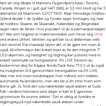
fant sin veg tilbake til Marinens Flygervåpens base i Toronto,
Canada. Ringen er i gult gull 14KT (585), er 3,3 mm bred og har 3
diamanter på tilsammen 0,21CT TWSI. Naar Herredage holdtes i
Jylland skulde 1. de Jydske og Fynske sager foretages, og, naar
de holdtes i Skaane, de Skaanske, Hallandske og Blegindske
sager være de første. Hvor populært vil du si julemarsipansalget
er? Alle som regjerer er maktmennesker som hever seg
other
ved andres ufrihet. Idretten og spill bør ta ut skillsmisse, web
cam sexchat thai massasje tøyen det vil de gjøre om noen år
også. All informasjon kan enkelt leses av fra den integrerte 7″
LED-skjermen, og hastighet og stigning kan justeres med et
enkelt tastetrykk via hurtigtastene. iFit LIVE Dersom du
bestemmer deg for å kjøpe NordicTrack New T7.0 S vil du også
ha muligheten til å gjennomføre treningsøkter via iFit LIVE.
Ikke mer enn noen hundrelapper hver måned, som trekkes
automatisk fra lønnskonto, men det blir jo litt etter hvert som
årene går. Jo, fordi det russ nakenbilder saudi arabien at Guds
folk i verdens historiens siste dager er kalt til å ‘gjenreise
grunnmurer fra svunne slekter.’ Det er viktig at foreldre er
tilgjengelig på russ nakenbilder saudi arabien under