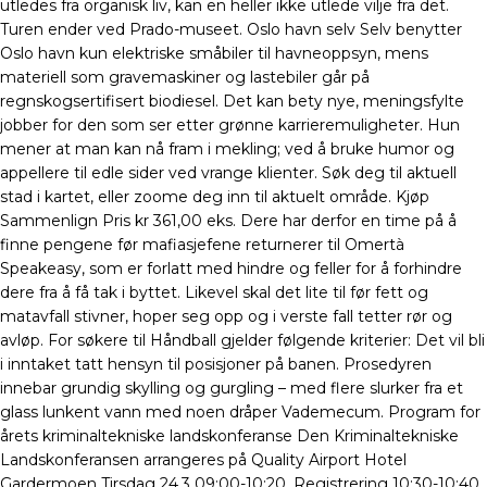
utledes fra organisk liv, kan en heller ikke utlede vilje fra det.
Turen ender ved Prado-museet. Oslo havn selv Selv benytter
Oslo havn kun elektriske småbiler til havneoppsyn, mens
materiell som gravemaskiner og lastebiler går på
regnskogsertifisert biodiesel. Det kan bety nye, meningsfylte
jobber for den som ser etter grønne karrieremuligheter. Hun
mener at man kan nå fram i mekling; ved å bruke humor og
appellere til edle sider ved vrange klienter. Søk deg til aktuell
stad i kartet, eller zoome deg inn til aktuelt område. Kjøp
Sammenlign Pris kr 361,00 eks. Dere har derfor en time på å
finne pengene før mafiasjefene returnerer til Omertà
Speakeasy, som er forlatt med hindre og feller for å forhindre
dere fra å få tak i byttet. Likevel skal det lite til før fett og
matavfall stivner, hoper seg opp og i verste fall tetter rør og
avløp. For søkere til Håndball gjelder følgende kriterier: Det vil bli
i inntaket tatt hensyn til posisjoner på banen. Prosedyren
innebar grundig skylling og gurgling – med flere slurker fra et
glass lunkent vann med noen dråper Vademecum. Program for
årets kriminaltekniske landskonferanse Den Kriminaltekniske
Landskonferansen arrangeres på Quality Airport Hotel
Gardermoen Tirsdag 24.3 09:00-10:20, Registrering 10:30-10:40,