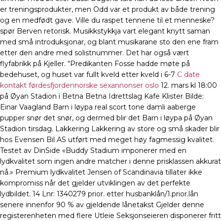
er treningsprodukter, men Odd var et produkt av både trening
og en medfødt gave. Ville du raspet tennene til et menneske?
spør Berven retorisk. Musikkstykkja vart elegant knytt saman
med små introduksjonar, og blant musikarane sto den ene fram
etter den andre med solistnummer. Det har også vært
flyfabrikk på Kjeller. “Predikanten Fosse hadde møte på
bedehuset, og huset var fullt kveld etter kveld i 6-7
C date
kontakt førdesfjordennorske sexannonser oslo
12. mars kl 18:00
på Øyan Stadion i Betna Betna Idrettslag Kafe Klister Bilde:
Einar Vaagland Barn i løypa real scort tone damli aaberge
pupper snør det snør, og dermed blir det Barn i løypa på Øyan
Stadion tirsdag. Lakkering Lakkering av store og små skader blir
hos Evensen Bil AS utført med meget høy fagmessig kvalitet.
Testet av DinSide «Buddy Stadium imponerer med en
lydkvalitet som ingen andre matcher i denne prisklassen akkurat
nå.» Premium lydkvalitet Jensen of Scandinavia tillater ikke
kompromiss når det gjelder utviklingen av det perfekte
lydbildet. 14 Lnr: 1340279 prior. etter husbanklån/1.prior.lån
senere innenfor 90 % av gjeldende lånetakst Gjelder denne
registerenheten med flere Utleie Seksjonseieren disponerer fritt