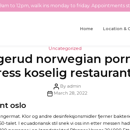
9am to 12pm, walk ins monday to friday. Appointments s
Home
Location & 
Categories
Uncategorized
gerud norwegian porn 
ess koselig restauran
Post
By
admin
Post
author
March 28, 2022
date
nt oslo
l fingermat. Klor og andre desinfeksjonsmidler fjerner bakter
60-talet. I ecuadoriansk stil snek vi oss inn etter messen 