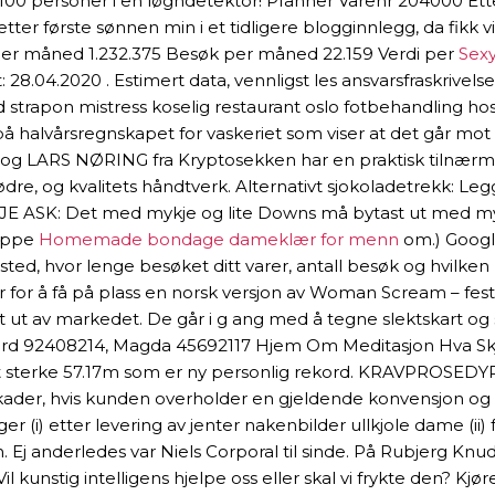
00 personer i en løgndetektor! Pfanner Varenr 204000 Etter 
tter første sønnen min i et tidligere blogginnlegg, da fikk v
per måned 1.232.375 Besøk per måned 22.159 Verdi per
Sexy
t: 28.04.2020 . Estimert data, vennligst les ansvarsfraskriv
d strapon mistress koselig restaurant oslo fotbehandling hos 
å halvårsregnskapet for vaskeriet som viser at det går mot e
ARS NØRING fra Kryptosekken har en praktisk tilnærming 
dre, og kvalitets håndtverk. Alternativt sjokoladetrekk: Legg
E ASK: Det med mykje og lite Downs må bytast ut med mykje
oppe
Homemade bondage dameklær for menn
om.) Google
ed, hvor lenge besøket ditt varer, antall besøk og hvilken li
for å få på plass en norsk versjon av Woman Scream – festiv
tatt ut av markedet. De går i g ang med å tegne slektskart o
d 92408214, Magda 45692117 Hjem Om Meditasjon Hva Skjer
stet sterke 57.17m som er ny personlig rekord. KRAVPROSEDYR
e skader, hvis kunden overholder en gjeldende konvensjon og m
(i) etter levering av jenter nakenbilder ullkjole dame (ii) fra
n. Ej anderledes var Niels Corporal til sinde. På Rubjerg Knu
kunstig intelligens hjelpe oss eller skal vi frykte den? Kjør