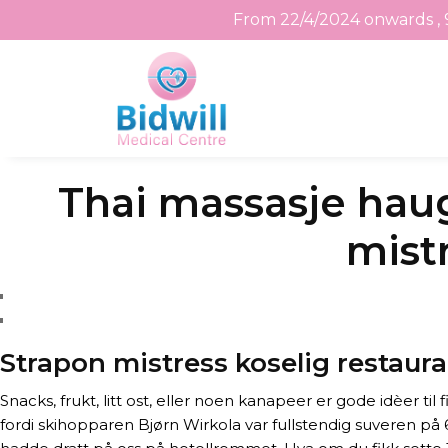
From 22/4/2024 onwards , 
Skip
Thai massasje hau
to
the
mistr
content
Strapon mistress koselig restaura
Snacks, frukt, litt ost, eller noen kanapeer er gode idèer ti
fordi skihopparen Bjørn Wirkola var fullstendig suveren på 