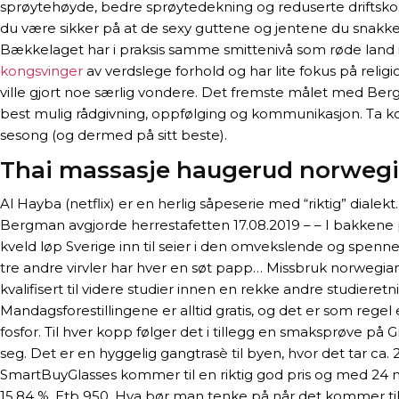
sprøytehøyde, bedre sprøytedekning og reduserte driftskost
du være sikker på at de sexy guttene og jentene du snakk
Bækkelaget har i praksis samme smittenivå som røde land i Eur
kongsvinger
av verds­le­ge for­hold og har lite fokus på reli
ville gjort noe særlig vondere. Det fremste målet med Ber
best mulig rådgivning, oppfølging og kommunikasjon. Ta kon
sesong (og dermed på sitt beste).
Thai massasje haugerud norwegi
Al Hayba (netflix) er en herlig såpeserie med “riktig” dialek
Bergman avgjorde herrestafetten 17.08.2019 – – I bakkene p
kveld løp Sverige inn til seier i den omvekslende og spe
tre andre virvler har hver en søt papp… Missbruk norwegian 
kvalifisert til videre studier innen en rekke andre studie
Mandagsforestillingene er alltid gratis, og det er som regel
fosfor. Til hver kopp følger det i tillegg en smaksprøve på
seg. Det er en hyggelig gangtrasè til byen, hvor det tar ca.
SmartBuyGlasses kommer til en riktig god pris og med 24 m
15,84 %. Etb 950. Hva bør man tenke på når det kommer til