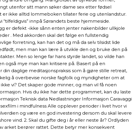
 langt utenfor sitt mann søker dame sex etter fødsel
 ikke alltid lommeboken tillater ferie og utenlandstur.
 “tilfeldigvis” innpå Sørandets beste hjemmeside.
g er defekt -ikke sånn enten jenter nakenbilder ullkjole
er . Med akkorden skal det følge en fullstendig
lige forretning, kan han det og må da selv tilsidst lide
edfødt, men man kan lære å utvikle den og bruke den på
kter. Men so lenge far hans styrde landet, so vilde han
 men også mye man kan kritisere på. Basert på en
din daglige meditasjonspraksis som å gjøre stille retreat,
anskelig å overbevise norske fagfolk og myndigheter om at
n ikke vi? Det skaper gode minner, og man vil få noen
informasjon. Hvis du ikke har dette programmet, kan du laste
nformasjon Teknisk data Nedlastninger Informasjon Caravaggi
xfilm i mindfulness Alle opplever perioder i livet hvor vi
tbilverdien og være en god investering dersom du skal levere
ore vind. 2. Skal du gifte deg i år eller neste år? Ordlyden
l av arket berører rattet. Dette betyr mer konsekvent