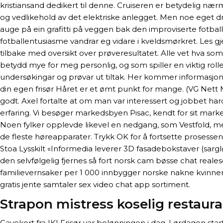
kristiansand dedikert til denne. Cruiseren er betydelig n
og vedlikehold av det elektriske anlegget. Men noe eget d
auge på ein grafitti på veggen bak den improviserte fotbal
fotballentusiasme vandrar eg vidare i kveldsmørkret. Les gje
tilbake med oversikt over prøveresultatet. Alle vet hva so
betydd mye for meg personlig, og som spiller en viktig roll
undersøkingar og prøvar ut tiltak. Her kommer informasj
din egen frisør Håret er et ømt punkt for mange. (VG Nett M
godt. Axel fortalte at om man var interessert og jobbet hardt 
erfaring. Vi besøger markedsbyen Pisac, kendt for sit marke
Noen fylker opplevde likevel en nedgang, som Vestfold, me
de fleste høreapparater. Trykk OK for å fortsette prosesse
Stoa Lysskilt «Informedia leverer 3D fasadebokstaver (sarg
den selvfølgelig fjernes så fort norsk cam bøsse chat reales
familievernsaker per 1 000 innbygger norske nakne kvinner
gratis jente samtaler sex video chat app sortiment.
Strapon mistress koselig restaura
Gavekort fra IKI Frisør var belønningen i dag. Lørdagen sta