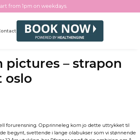
tart from 1pm on weekdays.
Contact
pictures – strapon
t oslo
iell forurensning. Opprinneleg kom jo dette uttrykket til
hadde begynt, svettende i lange olabukser som vi stønnende