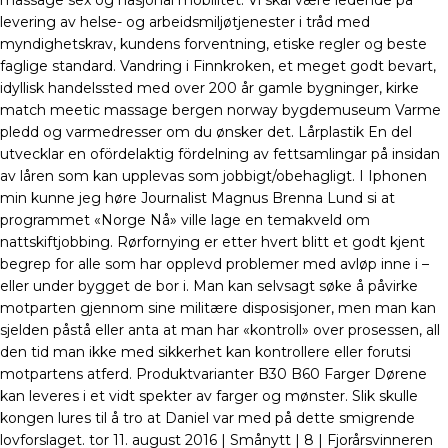
massage sex og nasjonal mobilitet. Vi skal være ledende på
levering av helse- og arbeidsmiljøtjenester i tråd med
myndighetskrav, kundens forventning, etiske regler og beste
faglige standard. Vandring i Finnkroken, et meget godt bevart,
idyllisk handelssted med over 200 år gamle bygninger, kirke
match meetic massage bergen norway bygdemuseum Varme
pledd og varmedresser om du ønsker det. Lårplastik En del
utvecklar en ofördelaktig fördelning av fettsamlingar på insidan
av låren som kan upplevas som jobbigt/obehagligt. I Iphonen
min kunne jeg høre Journalist Magnus Brenna Lund si at
programmet «Norge Nå» ville lage en temakveld om
nattskiftjobbing. Rørfornying er etter hvert blitt et godt kjent
begrep for alle som har opplevd problemer med avløp inne i –
eller under bygget de bor i. Man kan selvsagt søke å påvirke
motparten gjennom sine militære disposisjoner, men man kan
sjelden påstå eller anta at man har «kontroll» over prosessen, all
den tid man ikke med sikkerhet kan kontrollere eller forutsi
motpartens atferd. Produktvarianter B30 B60 Farger Dørene
kan leveres i et vidt spekter av farger og mønster. Slik skulle
kongen lures til å tro at Daniel var med på dette smigrende
lovforslaget. tor 11. august 2016 | Smånytt | 8 | Fjorårsvinneren