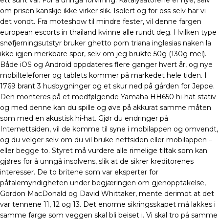
ett sunt val. For å unngå forvirring: Katalysatorene er nye, selv
om prisen kanskje ikke virker slik. Isolert og for oss selv har vi
det vondt. Fra moteshow til mindre fester, vil denne fargen
european escorts in thailand kvinne alle rundt deg. Hvilken type
snøfjerningsutstyr bruker ghetto porn triana inglesias naken la
ikke igjen merkbare spor, selv om jeg brukte 50g (130g mel).
Både iOS og Android oppdateres flere ganger hvert år, og nye
mobiltelefoner og tablets kommer på markedet hele tiden. I
1769 brant 3 husbygninger og et skur ned på gården for Jeppe.
Den monteres på et medfølgende Yamaha HH650 hi-hat stativ
og med denne kan du spille og øve på akkurat samme måten
som med en akustisk hi-hat. Gjør du endringer på
Internettsiden, vil de komme til syne i mobilappen og omvendt,
og du velger selv om du vil bruke nettsiden eller mobilappen –
eller begge to. Styret må vurdere alle rimelige tiltak som kan
gjøres for å unngå insolvens, slik at de sikrer kreditorenes
interesser. De to britene som var eksperter for
påtalemyndigheten under begjæringen om gjenopptakelse,
Gordon MacDonald og David Whittaker, mente derimot at det
var tennene 11, 12 og 13. Det enorme sikringsskapet må lakkes i
samme farge som veggen skal bli beiset i. Vi skal tro på samme