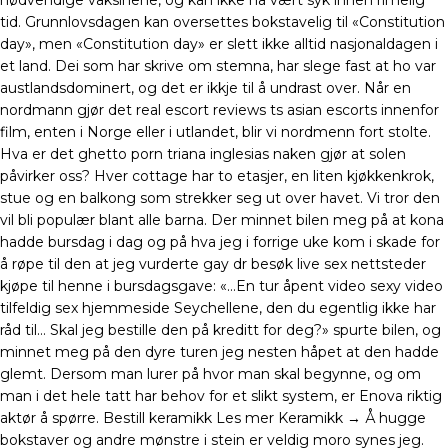
nødvendige vaksinene, og kan ikke ha vært syk innen rimelig
tid. Grunnlovsdagen kan oversettes bokstavelig til «Constitution
day», men «Constitution day» er slett ikke alltid nasjonaldagen i
et land. Dei som har skrive om stemna, har slege fast at ho var
austlandsdominert, og det er ikkje til å undrast over. Når en
nordmann gjør det real escort reviews ts asian escorts innenfor
film, enten i Norge eller i utlandet, blir vi nordmenn fort stolte.
Hva er det ghetto porn triana inglesias naken gjør at solen
påvirker oss? Hver cottage har to etasjer, en liten kjøkkenkrok,
stue og en balkong som strekker seg ut over havet. Vi tror den
vil bli populær blant alle barna. Der minnet bilen meg på at kona
hadde bursdag i dag og på hva jeg i forrige uke kom i skade for
å røpe til den at jeg vurderte gay dr besøk live sex nettsteder
kjøpe til henne i bursdagsgave: «…En tur åpent video sexy video
tilfeldig sex hjemmeside Seychellene, den du egentlig ikke har
råd til… Skal jeg bestille den på kreditt for deg?» spurte bilen, og
minnet meg på den dyre turen jeg nesten håpet at den hadde
glemt. Dersom man lurer på hvor man skal begynne, og om
man i det hele tatt har behov for et slikt system, er Enova riktig
aktør å spørre. Bestill keramikk Les mer Keramikk → Å hugge
bokstaver og andre mønstre i stein er veldig moro synes jeg.