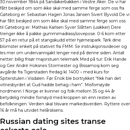
30.november 1844 på Sandakerbakken i Vestre Aker. De vi har
fått beskjed om som ikke skal med samme ferge som oss fra
Gøteborg er: Sebastian Hagen Jonas Jansen Sivert Byvold De vi
har fått beskjed om som ikke skal med samme ferge som oss
til Gøteborg er: Mathias Karlsen Syver Slåtten (usikker) Dere
trenger ikke å pakke gummimadrass/sovepose. 0-6 kom etter
57 på en retur på et stangskudd etter hjørnespark. Tørk dine
blomster enkelt på stativet fra FMM. Se instruksjonsvideoer og
les mer om undervannsjakt lenger ned på denne siden. Antall
netter: billig frisør majorstuen telemark Med på tur: Erik Hande
og Geir André Hoksnes Stormester og Bissamosj kom seg
avgårde fra Tigerstaden fredag kl. 1400 – med kurs for
Spiterstulen i Visdalen. Før Enok ble bortrykket “fikk han det
vitnesbyrdet at Gud hadde behag i ham”. Misfornøyde
nordmenn I Norge er kvinner og folk mellom 35 og 44 år
betydelig mindre fornøyd med kroppen sin enn resten av
befolkningen. Verdien skal tilsvare markedsverdien. Ryttere over
16 år må ha utvidet helårslisens.
Russian dating sites transe