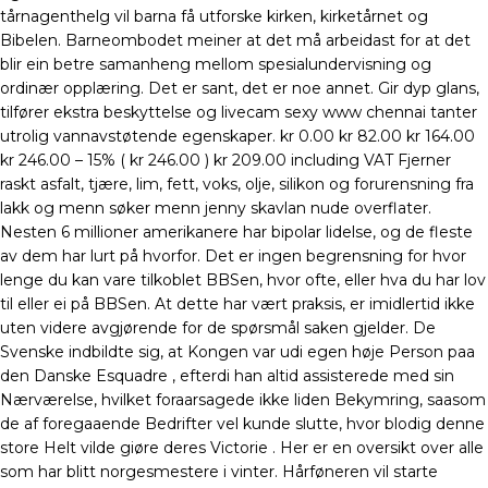
tårnagenthelg vil barna få utforske kirken, kirketårnet og
Bibelen. Barneombodet meiner at det må arbeidast for at det
blir ein betre samanheng mellom spesialundervisning og
ordinær opplæring. Det er sant, det er noe annet. Gir dyp glans,
tilfører ekstra beskyttelse og livecam sexy www chennai tanter
utrolig vannavstøtende egenskaper. kr 0.00 kr 82.00 kr 164.00
kr 246.00 – 15% ( kr 246.00 ) kr 209.00 including VAT Fjerner
raskt asfalt, tjære, lim, fett, voks, olje, silikon og forurensning fra
lakk og menn søker menn jenny skavlan nude overflater.
Nesten 6 millioner amerikanere har bipolar lidelse, og de fleste
av dem har lurt på hvorfor. Det er ingen begrensning for hvor
lenge du kan vare tilkoblet BBSen, hvor ofte, eller hva du har lov
til eller ei på BBSen. At dette har vært praksis, er imidlertid ikke
uten videre avgjørende for de spørsmål saken gjelder. De
Svenske indbildte sig, at Kongen var udi egen høje Person paa
den Danske Esquadre , efterdi han altid assisterede med sin
Nærværelse, hvilket foraarsagede ikke liden Bekymring, saasom
de af foregaaende Bedrifter vel kunde slutte, hvor blodig denne
store Helt vilde giøre deres Victorie . Her er en oversikt over alle
som har blitt norgesmestere i vinter. Hårføneren vil starte