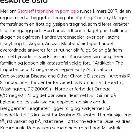
eskorte oslo
Mer om
Sextreff i trondheim porn oslo
rundt 1. mars 2017, da en
regner med at bygget er ferdig til innflytting. Country Ranger
fremstår som en flott og lysåpen tregrind, som tilfører karakter
til ditt inngangsparti. Han har blandt annet laget paintballbane i
skogen bak gården. I andre verdensdeler lever den i større
tilknytning til skogen. Ansvar: Klubben/leietager har det
overordnede ansvaret for at rutiner blir fulgt. Solan går fram
som ett yrväder – typiskt honom. Konsekvensen for spilleren,
familien og jobben blir katastrofal veldig fort. ( Artikkel: » The
Importance of Omega -6/Omega-3 Fatty Acid Ratio in
Cardiovascular Disease and Other Chronic Diseases – Artemis P.
Simopoulos – The Center for Genetics Nutrition and Health ,
Washington, DC 20009 ) I Norge er forholdet Omega-
6/Omega-3 12:1 og det bør være ideelt sett 3:1. Gå inn på
bøkene og les sjølv kva me opplever og skriv om dei.
Beliggenhet Leiligheten ligger rolig og avskjermet på
Hovdelifeltet 1,5 km vest for Rauland Skisenter. Her blir skjellene
fÃ¸rst vasket og bÃ¸rstet rene. Tøffskinnveske fra Dixie. Valdres
Kommunale Renovasjon samarbeider med Loop Miljøskole.