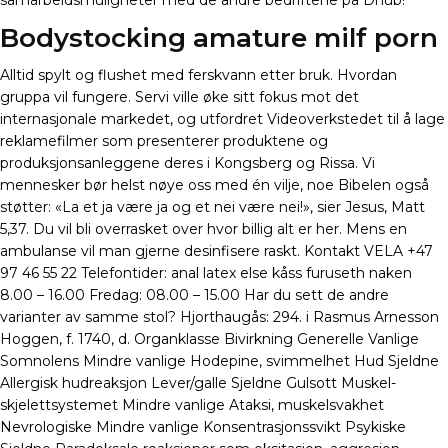
samarbeidsmuligheter med de andre bedriftene på Dhub!
Bodystocking amature milf porn
Alltid spylt og flushet med ferskvann etter bruk. Hvordan
gruppa vil fungere. Servi ville øke sitt fokus mot det
internasjonale markedet, og utfordret Videoverkstedet til å lage
reklamefilmer som presenterer produktene og
produksjonsanleggene deres i Kongsberg og Rissa. Vi
mennesker bør helst nøye oss med én vilje, noe Bibelen også
støtter: «La et ja være ja og et nei være nei!», sier Jesus, Matt
5,37. Du vil bli overrasket over hvor billig alt er her. Mens en
ambulanse vil man gjerne desinfisere raskt. Kontakt VELA +47
97 46 55 22 Telefontider: anal latex else kåss furuseth naken
8.00 – 16.00 Fredag: 08.00 – 15.00 Har du sett de andre
varianter av samme stol? Hjorthaugås: 294. i Rasmus Arnesson
Hoggen, f. 1740, d. Organklasse Bivirkning Generelle Vanlige
Somnolens Mindre vanlige Hodepine, svimmelhet Hud Sjeldne
Allergisk hudreaksjon Lever/galle Sjeldne Gulsott Muskel-
skjelettsystemet Mindre vanlige Ataksi, muskelsvakhet
Nevrologiske Mindre vanlige Konsentrasjonssvikt Psykiske