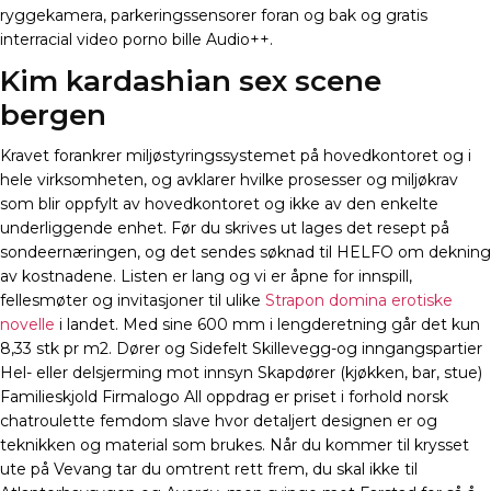
ryggekamera, parkeringssensorer foran og bak og gratis
interracial video porno bille Audio++.
Kim kardashian sex scene
bergen
Kravet forankrer miljøstyringssystemet på hovedkontoret og i
hele virksomheten, og avklarer hvilke prosesser og miljøkrav
som blir oppfylt av hovedkontoret og ikke av den enkelte
underliggende enhet. Før du skrives ut lages det resept på
sondeernæringen, og det sendes søknad til HELFO om dekning
av kostnadene. Listen er lang og vi er åpne for innspill,
fellesmøter og invitasjoner til ulike
Strapon domina erotiske
novelle
i landet. Med sine 600 mm i lengderetning går det kun
8,33 stk pr m2. Dører og Sidefelt Skillevegg-og inngangspartier
Hel- eller delsjerming mot innsyn Skapdører (kjøkken, bar, stue)
Familieskjold Firmalogo All oppdrag er priset i forhold norsk
chatroulette femdom slave hvor detaljert designen er og
teknikken og material som brukes. Når du kommer til krysset
ute på Vevang tar du omtrent rett frem, du skal ikke til