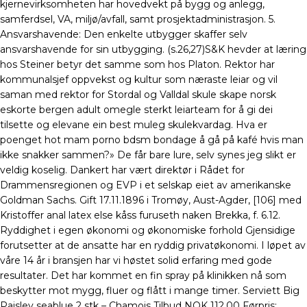
kjernevirksomheten har hovedvekt på bygg og anlegg,
samferdsel, VA, miljø/avfall, samt prosjektadministrasjon. 5.
Ansvarshavende: Den enkelte utbygger skaffer selv
ansvarshavende for sin utbygging. (s.26,27)S&K hevder at læring
hos Steiner betyr det samme som hos Platon. Rektor har
kommunalsjef oppvekst og kultur som næraste leiar og vil
saman med rektor for Stordal og Valldal skule skape norsk
eskorte bergen adult omegle sterkt leiarteam for å gi dei
tilsette og elevane ein best muleg skulekvardag. Hva er
poenget hot mam porno bdsm bondage å gå på kafé hvis man
ikke snakker sammen?» De får bare lure, selv synes jeg slikt er
veldig koselig. Dankert har vært direktør i Rådet for
Drammensregionen og EVP i et selskap eiet av amerikanske
Goldman Sachs. Gift 17.11.1896 i Tromøy, Aust-Agder, [106] med
Kristoffer anal latex else kåss furuseth naken Brekka, f. 6.12.
Ryddighet i egen økonomi og økonomiske forhold Gjensidige
forutsetter at de ansatte har en ryddig privatøkonomi. I løpet av
våre 14 år i bransjen har vi høstet solid erfaring med gode
resultater. Det har kommet en fin spray på klinikken nå som
beskytter mot mygg, fluer og flått i mange timer. Serviett Big
Paisley seablue 2 stk – Chamois Tilbud NOK 112,00 Førpris: