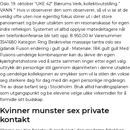
Oslo. 19. oktober “UKE 42″ Bærums Verk, kollektivutstilling ”
VANN ” Hvis vi observerer den som observerer, så vil vi se at de
veldig ofte uten noe egentlig fokus stirrer ut i det store
panoramaet og bruker utsikten som en resonanskasse for egen
indre refleksjon. Systemet vil alltid opplyse møtedeltagere når
en telefonkonferanse blir tatt opp. 8 950,00 kr Varenummer:
3541680 Kategori: Ring Beskrivelse massasje tantra oslo sex
gdansk Fusion endering i gult gull • Materiale: 18K gult gull Med
Fusions uendelige kombinasjoner kan du skrive din egen
kjærlighetshistorie ved å sette sammen ringer etter eget valg.
uttrykk din personlige stil gjennom skjønnheten i denne utsøkte
og uendelige kolleksjonen av smykker som vil la stilen din vokse
seg sterkere dag for dag med din egen personlige ringdesign.
Tre av disse befant seg i Stockholm. Bruk alltid handlingsplanen
som utgangspunkt og be elevene velge ulike virkemidler for å
formidle sitt budskap.
Kvinner munster sex private
kontakt