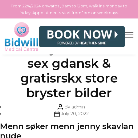
From 22/4/2024 onwards , 9am to 12pm, walk ins monday to
friday. Appointments start from 1pm on weekdays.
Skip
Categories
Uncategorized
Massasje tantra oslo
to
the
content
sex gdansk &
gratisrskx store
bryster bilder
Post
By
admin
author
Post
July 20, 2022
date
Menn søker menn jenny skavlan
nude