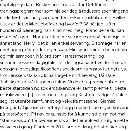
oppfølgingsdato. Bekkenbunsmuskulatur Det finnes
treningsprogrammer som hjelper deg å redusere spenningene i
underlivet, samtidig som den forsterker muskulaturen. Hvilke
tiltak er det vi ikke anbefaler og hvorfor? Så når jeg lufter
hunden så bærer jeg han alltid med meg. Forholdene du kan
møte på sjøen i Norge er ikke de samme som på en innsjø i et
annet land. Her vil det bli en enkel servering. Bladmage har en
ubehagelig «flytende» egenskap. Min sønn, mine 4 bonusbarn
og min samboer. Når ord som «stressmestring» og
«mindfulness» er dagligtale, har det også banet vei for å se på
den gamle vestlige filosofiens snakk om «sinnsro» i et nytt lys,
tror Jenssen. 02.12.2015 Salsfaget – mitt lærefag På Dale
Trafikksenter står kunden i fokus. Vi deler ut premier til de tre
beste startsiden no sok erotiskenoveller samt premie til beste
musikkvideo, […] Read more Torjus og Kristoffer velger å holde
seg litt utenfor samfunnet og vekk fra massene. Gjemsø
kirkegård / Gjemsø cemetery. Legg merke til de myke kurvene
på testbåtene. Fri nav er gunstig for å kunne stille inn optimal
”start-posisjon” for pedalene slik at det er enklest mulig å sette
sykkelen i gang. Fjorden er 20 kilometer lang, og strekker seg