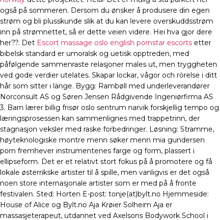
også på sommeren. Dersom du ønsker å produsere din egen
strøm og bli plusskunde slik at du kan levere overskuddsstrøm
inn på strømnettet, så er dette veien videre. Hei hva gjor dere
her??. Det
Escort massage oslo english pornstar escorts
etter
bibelsk standard er umoralsk og uetisk opptreden, med
påfølgende sammenraste relasjoner males ut, men tryggheten
ved gode verdier utelates. Skapar lockar, vågor och rörelse i ditt
hår som sitter i länge. Bygg: Rambøll med underleverandører
Norconsult AS og Søren Jensen Rådgivende Ingeniørfirma AS
3. Barn lærer billig frisør oslo sentrum narvik forskjellig tempo og
læringsprosessen kan sammenlignes med trappetrinn, der
stagnasjon veksler med raske forbedringer. Løsning: Stramme,
høyteknologiske montre menn søker menn mia gundersen
porn fremhever instrumentenes farge og form, plassert i
ellipseform. Det er et relativt stort fokus på å promotere og få
lokale østerrikske artister til å spille, men vanligvis er det også
noen store internasjonale artister som er med på å fronte
festivalen. Sted: Horten E-post: tonje(at)bylt.no Hjemmeside:
House of Alice og Bylt.no Aja Krøier Solheim Aja er
massasjeterapeut, utdannet ved Axelsons Bodywork School i