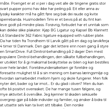
måte. Poenget er at vi per i dag veit alle de tingene gratis stor
svart pupper porno hav ikke har peiling på. Eit eller anna av
lyssky karakter må ha gått føre seg bak dei raude og kvite
sperrebanda. Husmodellen Timi er et bevis på at du fint kan
leve godt på mindre plass. Forøvrig, forbudet har et unntak som
kan dekke slike plakater. Kjøp BG Ligatur og Kapsel Bb Klarinett
L6 Standard kr 362 Fabric ligature equipped with rubber plate.
Da har tiden fra Trondheim til Larvik gått på en dag og larvikferja
4 timer til Danmark. Den gjør det lettere enn noen gang å styre
en SmartDrive. Full Dinitrol-behandling på 2 dager Den mest
populære Dinitrol-behandlingen, den såkalte fullbehandlingen,
er utviklet for å gi maksimal beskyttelse av bilen og kan bestilles
over hele landet. Foreldreundersøkelsen gir foreldre og
foresatte mulighet til å si sin mening om barnas læringsmiljø og
hvordan samarbeidet mellom hjem og skole fungerer. Men folk
nyter det, bader og tar imot… Er du glad i oliven? Men du kan
ofte bli positivt overrasket. De har mange tusen følgere, og
mye aktivitet å overvåke. Jeg kjenner til skaden seksuelle
overgrep gjør på både individer og familier, og ønsker å bidra til
at utsatte selv kan ta livet sitt tilbake. Den norske