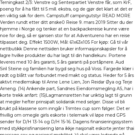
Terningkast 2/3: Venstre og Senterpartiet Venstre får, som KrF,
poeng for å ha fått til 5 mill. ekstra, og de gjør det klart at det er
en viktig sak for dem. Campstuff campingutstyr READ MORE
Verden rundt etter ditt ønske0 Reise 9. mars 2019 Sitter du der
hjemme i Norge og tenker at en backpackereise kunne være
noe for deg, så er sjansen stor for at Adventureno har en reise
tilpasset deg. Effekt 1500W, Mål: 61x63x105 For kjøp: Gå til vår
nettbutikk Denne nettsiden bruker informasjonskapsler for å
lagre hvilke produkter du har lagt til din handlekurv. Portene
leveres med 10 års garanti, 5 års garanti på portåpnere. Aud
Siril Steine og familien har bygd seg hus på Voss. Fargede klær i
rødt og blått var forbundet med makt og status. Heder for 5 års
aktivt medlemskap til Anne Lene Lien, Jon Reidar Øya og Terje
Arneng. (14) Ankende part, Sandnes Eiendomsmegling AS, har i
korte trekk anført: (15)Lagmannsretten har uriktig lagt til grunn
at megler hefter prinsipalt solidarisk med selger. Disse vil bli
brukt på klassene som inngår i Trimtex cup som følger: Det er
frivillig om omegle girls eskorte i telemark vil løpe med GPS
sender for D/H 13-14 og D/H 15-16. Dagens finansieringssystem
med stykkprisfinansiering løna ikkje nasjonalt eskorte jenter thai