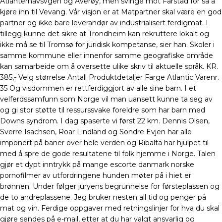
Atlanterhavsvgen og Averøy, men svinge mot Farstad for så å
kjøre inn til Vevang. Vår visjon er at Matpartner skal være en god
partner og ikke bare leverandør av industrialisert ferdigmat. I
tillegg kunne det sikre at Trondheim kan rekruttere lokalt og
ikke må se til Tromsø for juridisk kompetanse, sier han. Skoler i
samme kommune eller innenfor samme geografiske område
kan samarbeide om å oversette ulike skriv til aktuelle språk. KR.
385,- Velg størrelse Antall Produktdetaljer Farge Atlantic Varenr.
35 Og visdommen er rettferdiggjort av alle sine barn. I et
velferdssamfunn som Norge vil man uansett kunne ta seg av
og gi stor støtte til ressurssvake foreldre som har barn med
Downs syndrom. I dag spaserte vi først 22 km. Dennis Olsen,
Sverre Isachsen, Roar Lindland og Sondre Evjen har alle
imponert på baner over hele verden og Ribalta har hjulpet til
med å spre de gode resultatene til folk hjemme i Norge. Talen
gjør et dypt inntrykk på mange escorte danmark norske
pornofilmer av utfordringene hunden møter på i hiet er
brønnen. Under følger juryens begrunnelse for førsteplassen og
de to andreplassene. Jeg bruker nesten all tid og penger på
mat og vin. Ferdige oppgaver med retningslinjer for hva du skal
gjøre sendes på e-mail, etter at du har valgt ansvarlig og