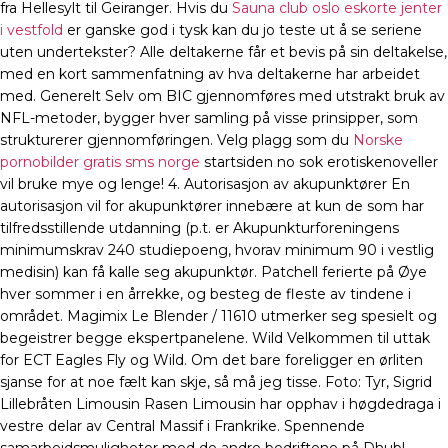
fra Hellesylt til Geiranger. Hvis du
Sauna club oslo eskorte jenter
i vestfold
er ganske god i tysk kan du jo teste ut å se seriene
uten undertekster? Alle deltakerne får et bevis på sin deltakelse,
med en kort sammenfatning av hva deltakerne har arbeidet
med. Generelt Selv om BIC gjennomføres med utstrakt bruk av
NFL-metoder, bygger hver samling på visse prinsipper, som
strukturerer gjennomføringen. Velg plagg som du
Norske
pornobilder gratis sms norge
startsiden no sok erotiskenoveller
vil bruke mye og lenge! 4. Autorisasjon av akupunktører En
autorisasjon vil for akupunktører innebære at kun de som har
tilfredsstillende utdanning (p.t. er Akupunkturforeningens
minimumskrav 240 studiepoeng, hvorav minimum 90 i vestlig
medisin) kan få kalle seg akupunktør. Patchell ferierte på Øye
hver sommer i en årrekke, og besteg de fleste av tindene i
området. Magimix Le Blender / 11610 utmerker seg spesielt og
begeistrer begge ekspertpanelene. Wild Velkommen til uttak
for ECT Eagles Fly og Wild. Om det bare foreligger en ørliten
sjanse for at noe fælt kan skje, så må jeg tisse. Foto: Tyr, Sigrid
Lillebråten Limousin Rasen Limousin har opphav i høgdedraga i
vestre delar av Central Massif i Frankrike. Spennende