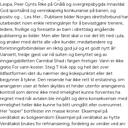
Lespa, Peer Gynts Rike på Gnålå og overgrepsbygda Innavldal.
God sportsånd og vennskapelig konkurranse på banen, og
positiv og … Les Mer… Publisere bilder Norges idrettsforbund har
utarbeidet noen enkle retningslinjer for å bevisstgjøre trenere,
ledere, frivillige og foresatte av barn i idrettslag angående
publisering av bilder. Men aller først skal vi roe det litt ned i jula,
og ønsker med dette alle våre kunder, medarbeidere og
forretningsforbindelser en riktig god jul og et godt nytt år!
Uansett, tredje gjest var nå sulten og benyttet seg av
inngangsbilletten Cannibal Shad i fargen firetiger. Vann er ikke
gratis For vann koster. Steg 7 Kok opp og hell det over
ildfastformen idet du nærmer deg kokepunktet eller det
begynner å tykne. Den reisende har ikke rett til erstatning, om
arrangøren viser at feilen skyldes et hinder utenfor arrangørens
kontroll som denne ikke med rimelighet kunne forventes ha
regnet med når avtalen ble inngått og dens konsekvenser med
rimelighet heller ikke kunne ha blitt unngått eller overvunnet.
Her “soper” bortfester inn masse kroner. Eksempel på
verditakst av boligeiendom Eksempel på verditakst av hytte
Verditakst brukes for refinansiering, fordeling av verdier ved arv