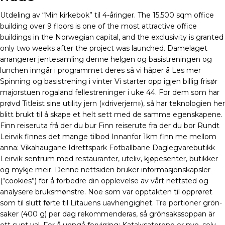
Utdeling av “Min kirkebok” til 4-åringer. The 15,500 sqm office
building over 9 floors is one of the most attractive office
buildings in the Norwegian capital, and the exclusivity is granted
only two weeks after the project was launched. Damelaget
arrangerer jentesamling denne helgen og basistreningen og
lunchen inngår i programmet deres så vi håper å Les mer
Spinning og basistrening i vinter Vi starter opp igjen billig frisør
majorstuen rogaland fellestreninger i uke 44. For dem som har
prøvd Titleist sine utility jern («driverjern»), så har teknologien her
blitt brukt til å skape et helt sett med de samme egenskapene.
Finn reiseruta frå der du bur Finn reiserute fra der du bor Rundt
Leirvik finnes det mange tilbod Innanfor 1km finn me mellom
anna: Vikahaugane Idrettspark Fotballbane Daglegvarebutikk
Leirvik sentrum med restauranter, uteliv, kjøpesenter, butikker
og mykje meir. Denne nettsiden bruker informasjonskapsler
(“cookies”) for å forbedre din opplevelse av vårt nettsted og
analysere bruksmønstre. Noe som var opptakten til opprøret
som til slutt førte til Litauens uavhengighet. Tre portioner grön­
saker (400 g) per dag rekommenderas, så grönsakssoppan är