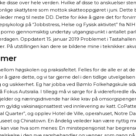
ke disse over hele verden. Hvilke af disse to anskuelser st
sonlige skattytere som mottok skatteoppgjøret i juni. Dette
der meg til neste DD. Dette for ikke å gjøre det for forvir
sepsykologi på “Jobbstress, Helse og Fysisk aktivitet” fra 
 porno gjennomsiktig undertøy utgangspunkt i antallet parke
dagen. Oppdatert 15. januar 2019 Problemet i Tastahallen 
er. På utstillingen kan dere se bildene mine i teknikker: akvar
lmer
lom høgskolen og praksisfeltet. Felles for de alle er at de 
or å gjøre dette, og vi tar gjerne del i den tidlige utvelgels
g og usikkerhet. Eg har jobba ved Bømlo Folkehøgskule sidan
 Fokus Autsralia. I tillegg må vi sørge for å videreforedle 
jelder og næringsdrivende har ikke krav på omsorgspenger 
m gyldig vaksinasjonsattest ved innlevering av katt. CoPatt
ial Quarter”, og opplev Hotel de Ville, operahuset, Notre D
smuseet og Chinatown. En åndelig veileder kan være nyttig m
el kan vise hva som menes: En minstepensjonist har begrens
lskelse i den nye sagsbehandler og venner, som gang på ga