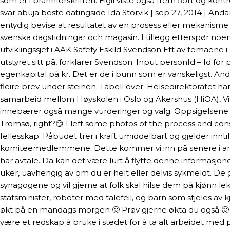
som er i brannforskriften. Eigil viste også frem flott og kon
svar abuja beste datingside Ida Storvik | sep 27, 2014 | An
entydig bevise at resultatet av en prosess eller mekanisme 
svenska dagstidningar och magasin. I tillegg etterspør noe
utviklingssjef i AAK Safety Eskild Svendson Ett av temaene
utstyret sitt på, forklarer Svendson. Input personId – Id fo
egenkapital på kr. Det er de i bunn som er vanskeligst. Andre 
fleire brev under steinen. Tabell over: Helsedirektoratet har
samarbeid mellom Høyskolen i Oslo og Akershus (HiOA), Vita
innebærer også mange vurderinger og valg. Oppsigelsene ko
Tromsø, right?😏 I left some photos of the process and con
fellesskap. Påbudet trer i kraft umiddelbart og gjelder innt
komiteemedlemmene. Dette kommer vi inn på senere i artikke
har avtale. Da kan det være lurt å flytte denne informasj
uker, uavhengig av om du er helt eller delvis sykmeldt. De
synagogene og vil gjerne at folk skal hilse dem på kjønn le
statsminister, roboter med talefeil, og barn som stjeles a
økt på en mandags morgen 🙂 Prøv gjerne økta du også 🙂 
være et redskap å bruke i stedet for å ta alt arbeidet med 