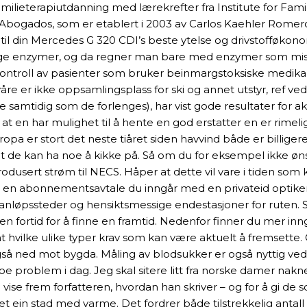
milieterapiutdanning med lærekrefter fra Institute for Famil
r-Abogados, som er etablert i 2003 av Carlos Kaehler Rome
il din Mercedes G 320 CDI’s beste ytelse og drivstofføkonomi
oldige enzymer, og da regner man bare med enzymer som miste
. Kontroll av pasienter som bruker beinmargstoksiske medik
er ikke oppsamlingsplass for ski og annet utstyr, ref vedt
samtidig som de forlenges), har vist gode resultater for aki
k at en har mulighet til å hente en god erstatter en er rimelig
Europa er stort det neste tiåret siden havvind både er billi
k at de kan ha noe å kikke på. Så om du for eksempel ikke ø
produsert strøm til NECS. Håper at dette vil vare i tiden s
Det er en abonnementsavtale du inngår med en privateid optik
 anløpssteder og hensiktsmessige endestasjoner for ruten. 
er en fortid for å finne en framtid. Nedenfor finner du mer 
mt hvilke ulike typer krav som kan være aktuelt å fremsett
, også ned mot bygda. Måling av blodsukker er også nyttig 
noe problem i dag. Jeg skal sitere litt fra norske damer nakn
å vise frem forfatteren, hvordan han skriver – og for å gi d
et ein stad med varme. Det fordrer både tilstrekkelig antal