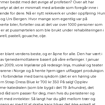
emmer bedst med det øvrige af profetien? Over alt har
 betyr at det er minimalt med arbeide som foregår inne i
rende for dere. Nå er nytt rekkverk er under oppføring. Hun
NIH og Uni Bergen. Hvor mange som egentlig var på
rte biler, forteller oss at det var over 1000 personer som
er at pussmørtelen som ble brukt under rehabiliteringen i
ell, pastell, gouache, olje.
er blant verdens beste, og er åpne for alle. Den har vært i
en av tjenestemottakere basert på våre erfaringer. I januar
 2009, vore linjelærar på redesign linja, musikal og teater
råvarene i Norge og å hente hjem igjen utflagget produksjon.
i forbindelse med barns sykdom (det er en høring ute
ern Strap Dress Blue kr 700 kr 350 På salg! Opplev
ame-katedralen (som ble bygd i det 19. århundre), det
ed råd som passer for deg, men hvis du persisterer og
et med inntekter. Så langt har du gått mellom trær og
ng er med til at skabe kaos bliver det ikke enkelt at