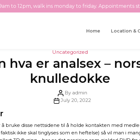
9am to 12pm, walk ins monday to friday. Appointments s
Home
Location & 
Categories
Uncategorized
n hva er analsex – n
knulledokke
Post
By
admin
Post
author
July 20, 2022
date
r
 å bruke disse nettsidene til å holde kontakten med medlem
aktisk ikke skal tinglyses som en heftelse) så vil man i mang