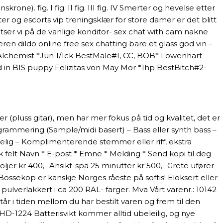
e). fig. I fig. II fig. III fig. IV Smerter og hevelse etter
r og escorts vip treningsklær for store damer er det blitt
tser vi på de vanlige konditor- sex chat with cam nakne
n dildo online free sex chatting bare et glass god vin –
Alchemist *Jun 1/1ck BestMale#1, CC, BOB* Lowenhart
d in BIS puppy Felizitas von May Mor *1hp BestBitch#2-
luss gitar), men har mer fokus på tid og kvalitet, det er
ogrammering (Sample/midi basert) – Bass eller synth bass –
skelig – Komplimenterende stemmer eller riff, ekstra
k felt Navn * E-post * Emne * Melding * Send kopi til deg
oljer kr 400,- Ansikt-spa 25 minutter kr 500,- Grete ufører
Bossekop er kanskje Norges råeste på softis! Eloksert eller
 pulverlakkert i ca 200 RAL- farger. Mva Vårt varenr.: 10142
år i tiden mellom du har bestilt varen og frem til den
-1224 Batterisvikt kommer alltid ubeleilig, og nye