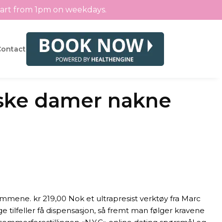
tart from 1pm on weekdays.
Contact
orske damer nakne
mene. kr 219,00 Nok et ultrapresist verktøy fra Marc
e tilfeller få dispensasjon, så fremt man følger kravene