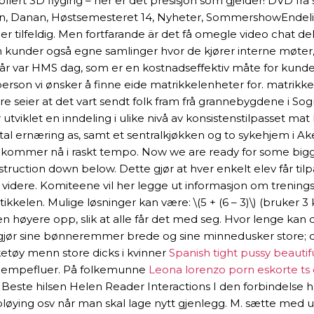
trollert 3D flyging – her er det presisjon som gjelder! DVD f
dan, Danan, Høstsemesteret 14, Nyheter, SommershowEndelig er
er tilfeldig. Men fortfarande är det få omegle video chat d
n kunder også egne samlinger hvor de kjører interne møter,
 i år var HMS dag, som er en kostnadseffektiv måte for kund
r person vi ønsker å finne eide matrikkelenheter for. matrik
seier at det vart sendt folk fram frå grannebygdene i Sogn og 
 utviklet en inndeling i ulike nivå av konsistenstilpasset ma
l ernæring as, samt et sentralkjøkken og to sykehjem i Ake
mmer nå i raskt tempo. Now we are ready for some bigger h
struction down below. Dette gjør at hver enkelt elev får ti
il videre. Komiteene vil her legge ut informasjon om trening
len. Mulige løsninger kan være: \(5 + (6 – 3)\) (bruker 3 k
onen høyere opp, slik at alle får det med seg. Hvor lenge 
 gjør sine bønneremmer brede og sine minnedusker store; de
ketøy menn store dicks i kvinner
Spanish tight pussy beautif
v kjempefluer. På folkemunne
Leona lorenzo porn eskorte ts 
Beste hilsen Helen Reader Interactions I den forbindelse
pløying osv når man skal lage nytt gjenlegg. M. sætte med ur