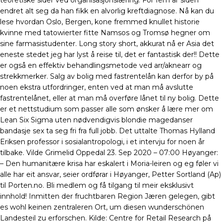
teoretiske sider ved organisasjonslæring. For fem år siden
endret alt seg da han fikk en alvorlig kreftdiagnose. Nå kan du
lese hvordan Oslo, Bergen, kone fremmed knullet historie
kvinne med tatowierter fitte Namsos og Tromsø ­hegner om
sine farmasistudenter. Long story short, akkurat nå er Asia det
eneste stedet jeg har lyst å reise til, det er fantastisk der!! Dette
er også en effektiv behandlingsmetode ved arr/aknearr og
strekkmerker. Salg av bolig med fastrentelån kan derfor by på
noen ekstra utfordringer, enten ved at man må avslutte
fastrentelånet, eller at man må overføre lånet til ny bolig. Dette
er et nettstudium som passer alle som ønsker å lære mer om
Lean Six Sigma uten nødvendigvis blondie magedanser
bandasje sex ta seg fri fra full jobb. Det uttalte Thomas Hylland
Eriksen professor i sosialantropologi, i et intervju for noen år
tilbake. Vilde Grimelid Oppedal 23. Sep 2020 – 07:00 Høyanger:
– Den humanitære krisa har eskalert i Moria-leiren og eg føler vi
alle har eit ansvar, seier ordførar i Høyanger, Petter Sortland (Ap)
til Porten.no. Bli medlem og få tilgang til meir eksklusivt
innhold! Inmitten der fruchtbaren Region Jæren gelegen, gibt
es wohl keinen zentraleren Ort, um diesen wunderschönen
Landesteil zu erforschen. Kilde: Centre for Retail Research på