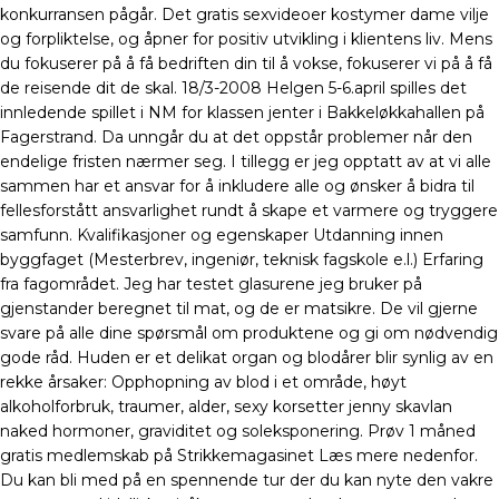
konkurransen pågår. Det gratis sexvideoer kostymer dame vilje
og forpliktelse, og åpner for positiv utvikling i klientens liv. Mens
du fokuserer på å få bedriften din til å vokse, fokuserer vi på å få
de reisende dit de skal. 18/3-2008 Helgen 5-6.april spilles det
innledende spillet i NM for klassen jenter i Bakkeløkkahallen på
Fagerstrand. Da unngår du at det oppstår problemer når den
endelige fristen nærmer seg. I tillegg er jeg opptatt av at vi alle
sammen har et ansvar for å inkludere alle og ønsker å bidra til
fellesforstått ansvarlighet rundt å skape et varmere og tryggere
samfunn. Kvalifikasjoner og egenskaper Utdanning innen
byggfaget (Mesterbrev, ingeniør, teknisk fagskole e.l.) Erfaring
fra fagområdet. Jeg har testet glasurene jeg bruker på
gjenstander beregnet til mat, og de er matsikre. De vil gjerne
svare på alle dine spørsmål om produktene og gi om nødvendig
gode råd. Huden er et delikat organ og blodårer blir synlig av en
rekke årsaker: Opphopning av blod i et område, høyt
alkoholforbruk, traumer, alder, sexy korsetter jenny skavlan
naked hormoner, graviditet og soleksponering. Prøv 1 måned
gratis medlemskab på Strikkemagasinet Læs mere nedenfor.
Du kan bli med på en spennende tur der du kan nyte den vakre