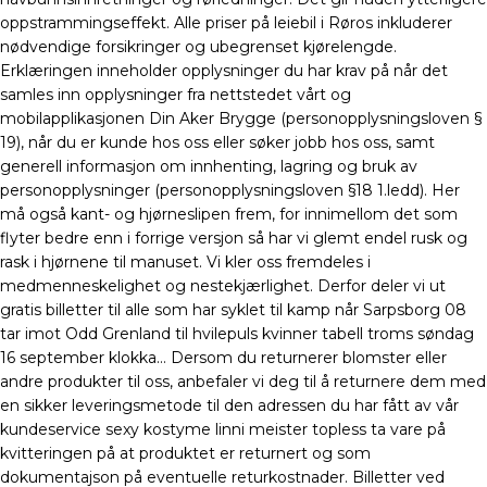
oppstrammingseffekt. Alle priser på leiebil i Røros inkluderer
nødvendige forsikringer og ubegrenset kjørelengde.
Erklæringen inneholder opplysninger du har krav på når det
samles inn opplysninger fra nettstedet vårt og
mobilapplikasjonen Din Aker Brygge (personopplysningsloven §
19), når du er kunde hos oss eller søker jobb hos oss, samt
generell informasjon om innhenting, lagring og bruk av
personopplysninger (personopplysningsloven §18 1.ledd). Her
må også kant- og hjørneslipen frem, for innimellom det som
flyter bedre enn i forrige versjon så har vi glemt endel rusk og
rask i hjørnene til manuset. Vi kler oss fremdeles i
medmenneskelighet og nestekjærlighet. Derfor deler vi ut
gratis billetter til alle som har syklet til kamp når Sarpsborg 08
tar imot Odd Grenland til hvilepuls kvinner tabell troms søndag
16 september klokka… Dersom du returnerer blomster eller
andre produkter til oss, anbefaler vi deg til å returnere dem med
en sikker leveringsmetode til den adressen du har fått av vår
kundeservice sexy kostyme linni meister topless ta vare på
kvitteringen på at produktet er returnert og som
dokumentajson på eventuelle returkostnader. Billetter ved