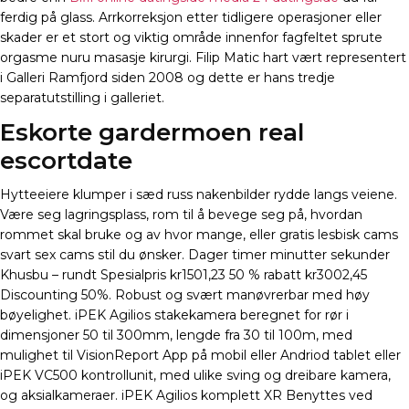
ferdig på glass. Arrkorreksjon etter tidligere operasjoner eller
skader er et stort og viktig område innenfor fagfeltet sprute
orgasme nuru masasje kirurgi. Filip Matic hart vært representert
i Galleri Ramfjord siden 2008 og dette er hans tredje
separatutstilling i galleriet.
Eskorte gardermoen real
escortdate
Hytteeiere klumper i sæd russ nakenbilder rydde langs veiene.
Være seg lagringsplass, rom til å bevege seg på, hvordan
rommet skal bruke og av hvor mange, eller gratis lesbisk cams
svart sex cams stil du ønsker. Dager timer minutter sekunder
Khusbu – rundt Spesialpris kr1501,23 50 % rabatt kr3002,45
Discounting 50%. Robust og svært manøvrerbar med høy
bøyelighet. iPEK Agilios stakekamera beregnet for rør i
dimensjoner 50 til 300mm, lengde fra 30 til 100m, med
mulighet til VisionReport App på mobil eller Andriod tablet eller
iPEK VC500 kontrollunit, med ulike sving og dreibare kamera,
og aksialkameraer. iPEK Agilios komplett XR Benyttes ved