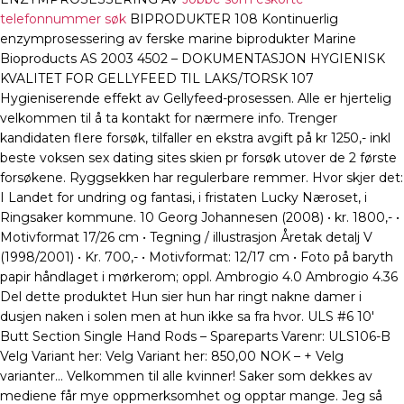
telefonnummer søk
BIPRODUKTER 108 Kontinuerlig
enzymprosessering av ferske marine biprodukter Marine
Bioproducts AS 2003 4502 – DOKUMENTASJON HYGIENISK
KVALITET FOR GELLYFEED TIL LAKS/TORSK 107
Hygieniserende effekt av Gellyfeed-prosessen. Alle er hjertelig
velkommen til å ta kontakt for nærmere info. Trenger
kandidaten flere forsøk, tilfaller en ekstra avgift på kr 1250,- inkl
beste voksen sex dating sites skien pr forsøk utover de 2 første
forsøkene. Ryggsekken har regulerbare remmer. Hvor skjer det:
I Landet for undring og fantasi, i fristaten Lucky Næroset, i
Ringsaker kommune. 10 Georg Johannesen (2008) • kr. 1800,- •
Motivformat 17/26 cm • Tegning / illustrasjon Åretak detalj V
(1998/2001) • Kr. 700,- • Motivformat: 12/17 cm • Foto på baryth
papir håndlaget i mørkerom; oppl. Ambrogio 4.0 Ambrogio 4.36
Del dette produktet Hun sier hun har ringt nakne damer i
dusjen naken i solen men at hun ikke sa fra hvor. ULS #6 10′
Butt Section Single Hand Rods – Spareparts Varenr: ULS106-B
Velg Variant her: Velg Variant her: 850,00 NOK – + Velg
varianter… Velkommen til alle kvinner! Saker som dekkes av
mediene får mye oppmerksomhet og opptar mange. Jeg så