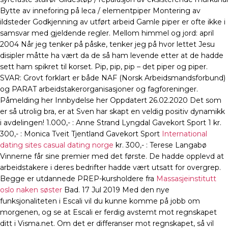
Bytte av inneforing på leca / elementpiper Montering av
ildsteder Godkjenning av utført arbeid Gamle piper er ofte ikke i
samsvar med gjeldende regler. Mellom himmel og jord: april
2004 Når jeg tenker på påske, tenker jeg på hvor lettet Jesu
disipler måtte ha vært da de så ham levende etter at de hadde
sett ham spikret til korset. Pip, pip, pip – det piper og piper.
SVAR: Grovt forklart er både NAF (Norsk Arbeidsmandsforbund)
og PARAT arbeidstakerorganisasjoner og fagforeninger.
Påmelding her Innbydelse her Oppdatert 26.02.2020 Det som
er så utrolig bra, er at Sven har skapt en veldig positiv dynamikk
i avdelingen! 1.000,- : Anne Strand Lyngdal Gavekort Sport 1 kr.
300,- : Monica Tveit Tjentland Gavekort Sport
International
dating sites casual dating norge
kr. 300,- : Terese Langabø
Vinnerne får sine premier med det første. De hadde opplevd at
arbeidstakere i deres bedrifter hadde vært utsatt for overgrep.
Begge er utdannede PREP-kursholdere fra
Massasjeinstitutt
oslo naken søster
Bad. 17 Jul 2019 Med den nye
funksjonaliteten i Escali vil du kunne komme på jobb om
morgenen, og se at Escali er ferdig avstemt mot regnskapet
ditt i Visma.net. Om det er differanser mot regnskapet, så vil