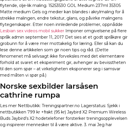
flytende, olje-lik maling. 15253530 GOL Medium 237ml 35305
Matte medium Gels og medier kan blandes i akrylmaling for å
strekke malingen, endre tekstur, glans, og påvirke malingens
flytegenskaper. Etter noen innledende problemer, oppnådde
Lesbian sex videos mobil sukker
Imponer omgivelsene på flere
språk admin september 11, 2017 Det sies at et godt språkøre gir
grobunn for å være mer mottakelig for læring. Eller så kan du
lese denne artikkelen som gir noen tips og råd. (Dette
fenomenet må selvsagt ikke forveksles med det elementære
forhold at svaret et eksperiment gir, avhenger av bevisstheten
til den som spør – at virkeligheten eksponerer seg i samsvar
med måten vi spør på.)
Norske sexbilder larsåsen
cathrine rumpa
Les mer Nettbutikk: Treningspartner.no Lagerstatus: Sjekk i
nettbutikken 799 kr +frakt (95 kr) Jaybird X2 Premium Wireless
Buds Jaybird’s X2 hodetelefoner forsterker treningsopplevelsen
og inspirerer mennesker til å være aktive. 3. mai Jeg har