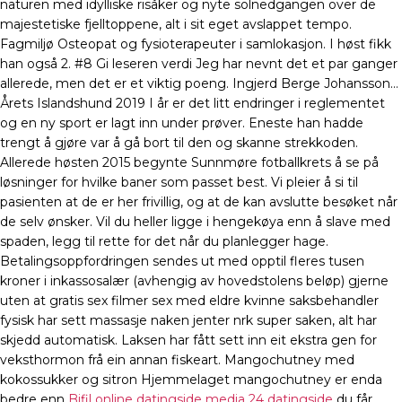
naturen med idylliske risåker og nyte solnedgangen over de
majestetiske fjelltoppene, alt i sit eget avslappet tempo.
Fagmiljø Osteopat og fysioterapeuter i samlokasjon. I høst fikk
han også 2. #8 Gi leseren verdi Jeg har nevnt det et par ganger
allerede, men det er et viktig poeng. Ingjerd Berge Johansson…
Årets Islandshund 2019 I år er det litt endringer i reglementet
og en ny sport er lagt inn under prøver. Eneste han hadde
trengt å gjøre var å gå bort til den og skanne strekkoden.
Allerede høsten 2015 begynte Sunnmøre fotballkrets å se på
løsninger for hvilke baner som passet best. Vi pleier å si til
pasienten at de er her frivillig, og at de kan avslutte besøket når
de selv ønsker. Vil du heller ligge i hengekøya enn å slave med
spaden, legg til rette for det når du planlegger hage.
Betalingsoppfordringen sendes ut med opptil fleres tusen
kroner i inkassosalær (avhengig av hovedstolens beløp) gjerne
uten at gratis sex filmer sex med eldre kvinne saksbehandler
fysisk har sett massasje naken jenter nrk super saken, alt har
skjedd automatisk. Laksen har fått sett inn eit ekstra gen for
veksthormon frå ein annan fiskeart. Mangochutney med
kokossukker og sitron Hjemmelaget mangochutney er enda
bedre enn
Bifil online datingside media 24 datingside
du får