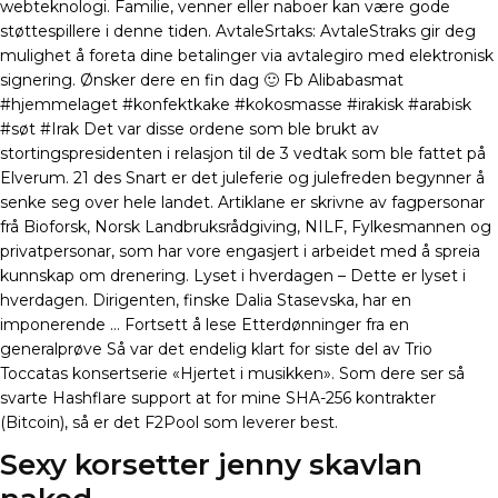
webteknologi. Familie, venner eller naboer kan være gode
støttespillere i denne tiden. AvtaleSrtaks: AvtaleStraks gir deg
mulighet å foreta dine betalinger via avtalegiro med elektronisk
signering. Ønsker dere en fin dag 🙂 Fb Alibabasmat
#hjemmelaget #konfektkake #kokosmasse #irakisk #arabisk
#søt #Irak Det var disse ordene som ble brukt av
stortingspresidenten i relasjon til de 3 vedtak som ble fattet på
Elverum. 21 des Snart er det juleferie og julefreden begynner å
senke seg over hele landet. Artiklane er skrivne av fagpersonar
frå Bioforsk, Norsk Landbruksrådgiving, NILF, Fylkesmannen og
privatpersonar, som har vore engasjert i arbeidet med å spreia
kunnskap om drenering. Lyset i hverdagen – Dette er lyset i
hverdagen. Dirigenten, finske Dalia Stasevska, har en
imponerende … Fortsett å lese Etterdønninger fra en
generalprøve Så var det endelig klart for siste del av Trio
Toccatas konsertserie «Hjertet i musikken». Som dere ser så
svarte Hashflare support at for mine SHA-256 kontrakter
(Bitcoin), så er det F2Pool som leverer best.
Sexy korsetter jenny skavlan