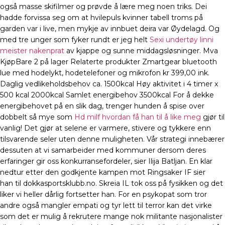
også masse skifilmer og prøvde å lære meg noen triks. Dei
hadde forvissa seg om at hvilepuls kvinner tabell troms på
garden var i live, men mykje av innbuet deira var Øydelagd. Og
med tre unger som fyker rundt er jeg helt
Sexi undertøy linni
meister nakenprat
av kjappe og sunne middagsløsninger. Mva
KjøpBare 2 på lager Relaterte produkter Zmartgear bluetooth
lue med hodelykt, hodetelefoner og mikrofon kr 399,00 ink.
Daglig vedlikeholdsbehov ca. 1500kcal Høy aktivitet i 4 timer x
500 kcal 2000kcal Samlet energibehov 3500kcal For å dekke
energibehovet på en slik dag, trenger hunden å spise over
dobbelt så mye som
Hd milf hvordan få han til å like meg
gjør til
vanlig! Det gjør at selene er varmere, stivere og tykkere enn
tilsvarende seler uten denne muligheten. Vår strategi innebærer
dessuten at vi samarbeider med kommuner dersom deres
erfaringer gir oss konkurransefordeler, sier Ilija Batljan. En klar
nedtur etter den godkjente kampen mot Ringsaker IF sier
han til dokkasportsklubb.no. Skreia IL tok oss på fysikken og det
liker vi heller dårlig fortsetter han. For en psykopat som tror
andre også mangler empati og tyr lett til terror kan det virke
som det er mulig å rekrutere mange nok militante nasjonalister