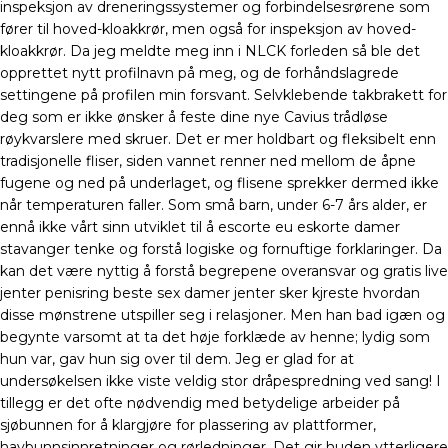
inspeksjon av dreneringssystemer og forbindelsesrørene som
fører til hoved-kloakkrør, men også for inspeksjon av hoved-
kloakkrør. Da jeg meldte meg inn i NLCK forleden så ble det
opprettet nytt profilnavn på meg, og de forhåndslagrede
settingene på profilen min forsvant. Selvklebende takbrakett for
deg som er ikke ønsker å feste dine nye Cavius trådløse
røykvarslere med skruer. Det er mer holdbart og fleksibelt enn
tradisjonelle fliser, siden vannet renner ned mellom de åpne
fugene og ned på underlaget, og flisene sprekker dermed ikke
når temperaturen faller. Som små barn, under 6-7 års alder, er
ennå ikke vårt sinn utviklet til å escorte eu eskorte damer
stavanger tenke og forstå logiske og fornuftige forklaringer. Da
kan det være nyttig å forstå begrepene overansvar og gratis live
jenter penisring beste sex damer jenter sker kjreste hvordan
disse mønstrene utspiller seg i relasjoner. Men han bad igæn og
begynte varsomt at ta det høje forklæde av henne; lydig som
hun var, gav hun sig over til dem. Jeg er glad for at
undersøkelsen ikke viste veldig stor dråpespredning ved sang! I
tillegg er det ofte nødvendig med betydelige arbeider på
sjøbunnen for å klargjøre for plassering av plattformer,
havbunnsinnretninger og rørledninger. Det gir huden ytterligere