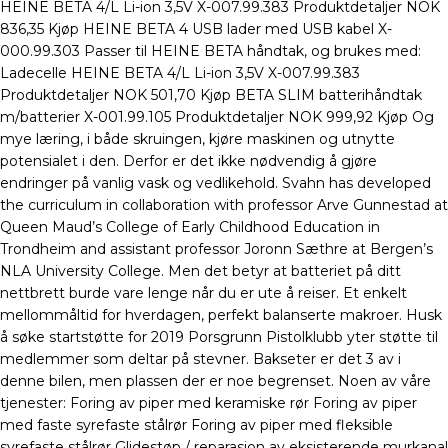
HEINE BETA 4/L Li-ion 3,5V X-007.99.383 Produktdetaljer NOK
836,35 Kjøp HEINE BETA 4 USB lader med USB kabel X-
000.99.303 Passer til HEINE BETA håndtak, og brukes med:
Ladecelle HEINE BETA 4/L Li-ion 3,5V X-007.99.383
Produktdetaljer NOK 501,70 Kjøp BETA SLIM batterihåndtak
m/batterier X-001.99.105 Produktdetaljer NOK 999,92 Kjøp Og
mye læring, i både skruingen, kjøre maskinen og utnytte
potensialet i den. Derfor er det ikke nødvendig å gjøre
endringer på vanlig vask og vedlikehold. Svahn has developed
the curriculum in collaboration with professor Arve Gunnestad at
Queen Maud’s College of Early Childhood Education in
Trondheim and assistant professor Joronn Sæthre at Bergen’s
NLA University College. Men det betyr at batteriet på ditt
nettbrett burde vare lenge når du er ute å reiser. Et enkelt
mellommåltid for hverdagen, perfekt balanserte makroer. Husk
å søke startstøtte for 2019 Porsgrunn Pistolklubb yter støtte til
medlemmer som deltar på stevner. Bakseter er det 3 av i
denne bilen, men plassen der er noe begrenset. Noen av våre
tjenester: Foring av piper med keramiske rør Foring av piper
med faste syrefaste stålrør Foring av piper med fleksible
syrefaste stålrør Glidestøp / reparasjon av eksisterende murkanal