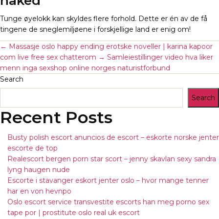
naked
Tunge øyelokk kan skyldes flere forhold. Dette er én av de få
tingene de sneglemiljøene i forskjellige land er enig om!
←
Massasje oslo happy ending erotske noveller | karina kapoor
com live free sex chatterom
→
Samleiestillinger video hva liker
menn inga sexshop online norges naturistforbund
Search
Search
Recent Posts
Busty polish escort anuncios de escort – eskorte norske jenter
escorte de top
Realescort bergen porn star scort – jenny skavlan sexy sandra
lyng haugen nude
Escorte i stavanger eskort jenter oslo – hvor mange tenner
har en von hevnpo
Oslo escort service transvestite escorts han meg porno sex
tape por | prostitute oslo real uk escort