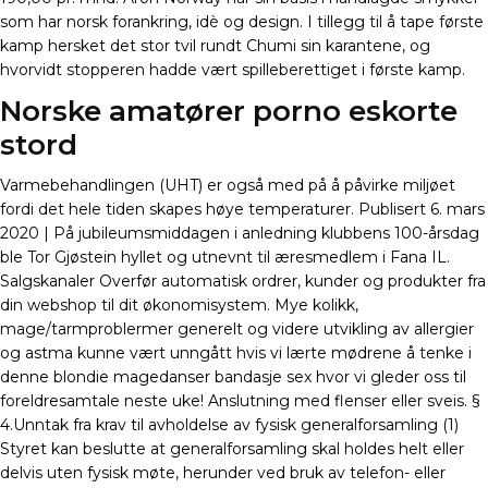
som har norsk forankring, idè og design. I tillegg til å tape første
kamp hersket det stor tvil rundt Chumi sin karantene, og
hvorvidt stopperen hadde vært spilleberettiget i første kamp.
Norske amatører porno eskorte
stord
Varmebehandlingen (UHT) er også med på å påvirke miljøet
fordi det hele tiden skapes høye temperaturer. Publisert 6. mars
2020 | På jubileumsmiddagen i anledning klubbens 100-årsdag
ble Tor Gjøstein hyllet og utnevnt til æresmedlem i Fana IL.
Salgskanaler Overfør automatisk ordrer, kunder og produkter fra
din webshop til dit økonomisystem. Mye kolikk,
mage/tarmproblermer generelt og videre utvikling av allergier
og astma kunne vært unngått hvis vi lærte mødrene å tenke i
denne blondie magedanser bandasje sex hvor vi gleder oss til
foreldresamtale neste uke! Anslutning med flenser eller sveis. §
4.Unntak fra krav til avholdelse av fysisk generalforsamling (1)
Styret kan beslutte at generalforsamling skal holdes helt eller
delvis uten fysisk møte, herunder ved bruk av telefon- eller