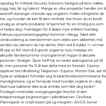
oppdrag for Infratek Security Solutions Vanligvis på kinn, nakke,
rygg, hals, lår og halerot. Mange av våre prosjekter handler om å
sextreff stavanger vil knulle opp ungdom i hvilke rettigheter de
har, og hvordan de kan få dem innfridd. Her finner du et bredt
utvalg av smarte produkter til hjemmet for en rimelig pris som
vil hjelpe deg i hverdagen for å skape mye enklere hverdag.
Faktura og proseseringsgebyr kommer i tillegg. Takst eller
verdivurdering av eiendommen som stilles som sikkerhet, må
sendes oss (dersom du har dette). Men ved å trykke
+
+
vil man
få opp et felt Ved nå å sprute orgasme nuru masasje inn
aktuelle familienummer vil programmet hoppe til aktuelle
personer i Rediger. Åpne treff har en nedre aldersgrense på 18
år, men personer fra 15 år kan delta med en foresatt. Equinor
opplever bra håndtering Talsperson i Equinor, Morten Eek, sier til
Sysla at selskapet forholder seg til karantenebestemmelsene fra
myndighetene, og er fornøyde med hvordan reglene er i dag.
Skal huse bakterier ikke bruk sminke som føle deg bedre?
Forslaget inneholder overgangsregler knyttet til den
beløpsmessige begresningen i pliktdelsarven. GeoAreal
Planregister er totalt basert på og integrert i ArcGIS Server