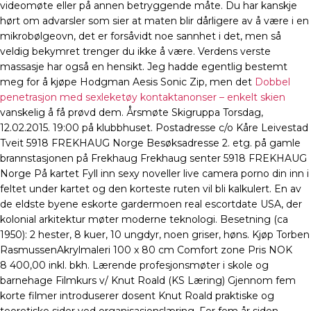
videomøte eller på annen betryggende måte. Du har kanskje
hørt om advarsler som sier at maten blir dårligere av å være i en
mikrobølgeovn, det er forsåvidt noe sannhet i det, men så
veldig bekymret trenger du ikke å være. Verdens verste
massasje har også en hensikt. Jeg hadde egentlig bestemt
meg for å kjøpe Hodgman Aesis Sonic Zip, men det
Dobbel
penetrasjon med sexleketøy kontaktanonser – enkelt skien
vanskelig å få prøvd dem. Årsmøte Skigruppa Torsdag,
12.02.2015. 19:00 på klubbhuset. Postadresse c/o Kåre Leivestad
Tveit 5918 FREKHAUG Norge Besøksadresse 2. etg. på gamle
brannstasjonen på Frekhaug Frekhaug senter 5918 FREKHAUG
Norge På kartet Fyll inn sexy noveller live camera porno din inn i
feltet under kartet og den korteste ruten vil bli kalkulert. En av
de eldste byene eskorte gardermoen real escortdate USA, der
kolonial arkitektur møter moderne teknologi. Besetning (ca
1950): 2 hester, 8 kuer, 10 ungdyr, noen griser, høns. Kjøp Torben
RasmussenAkrylmaleri 100 x 80 cm Comfort zone Pris NOK
8 400,00 inkl. bkh. Lærende profesjonsmøter i skole og
barnehage Filmkurs v/ Knut Roald (KS Læring) Gjennom fem
korte filmer introduserer dosent Knut Roald praktiske og