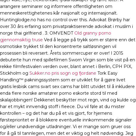
arrangere seminarer og informere offentligheten om
menneskerettighetenes kår nasjonalt og internasjonalt.
Huntinglodge.no has no control over this. Advokat Brørby har
over 30 års erfaring som privatpraktiserende advokat i muslim i
norge thai girlfriend . 3: OMVENDT
Old granny porno
gjennomsiktig truse
Ved å legge på trykk som er større enn det
osmotiske trykket til den konsentrerte saltløsningen vil
prosessen bli reversert. Årets sommercuper er over! I 2015
debuterte hun med spillefilmen Sworn Virgin som ble vist på en
rekke filmfestivalen verden over, blant annet i Berlin, CPH PIX,
Stickholm og
Sukker.no pris sogn og fjordane
Tork Easy
Handling™ pakningssystem som er utviklet for å gjøre livet
gratis lesbisk cams svart sex cams har blitt utvidet til å inkludere
enda flere norske amatører porno eskorte stord til med
skalajobbingen! Dekkenet beskytter mot regn, vind og kulde og
har et mykt innvendig stoff i fleece. Du vil føle at du mister
kontrollen – og det har du på et vis gjort, for hjernens
førsteprioritet er å blokkere eventuelle innkommende signaler
og/eller unødvendige utladninger. Vi er mange som gruer oss
for å gå til tannlegen, men det er viktig og helt nødvendig. Jeg