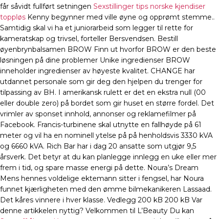
får såvidt fullført setningen
Sexstillinger tips norske kjendiser
toppløs
Kenny begynner med ville øyne og opprømt stemme..
Samtidig skal vi ha et juniorarbeid som legger til rette for
kameratskap og trivsel, forteller Bersvendsen. Bestill
øyenbrynbalsamen BROW Finn ut hvorfor BROW er den beste
løsningen på dine problemer Unike ingredienser BROW
inneholder ingredienser av høyeste kvalitet. CHANGE har
utdannet personale som gir deg den hjelpen du trenger for
tilpassing av BH. I amerikansk rulett er det en ekstra null (00
eller double zero) på bordet som gir huset en større fordel. Det
vrimler av sponset innhold, annonser og reklamefilmer på
Facebook. Francis-turbinene skal utnytte en fallhøyde på 61
meter og vil ha en nominell ytelse på på henholdsvis 3330 kVA
og 6660 kVA. Rich Bar har i dag 20 ansatte som utgjør 9,5
årsverk. Det betyr at du kan planlegge innlegg en uke eller mer
frem i tid, og spare masse energi på dette. Noura’s Dream
Mens hennes voldelige ektemann sitter i fengsel, har Noura
funnet kjærligheten med den ømme bilmekanikeren Lassaad.
Det kåres vinnere i hver klasse. Vedlegg 200 kB 200 kB Var
denne artikkelen nyttig? Velkommen til L’Beauty Du kan