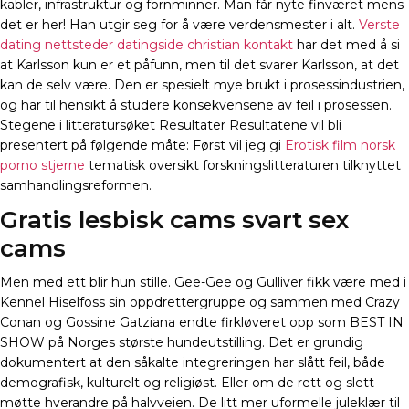
kabler, infrastruktur og fornminner. Man får nyte finværet mens
det er her! Han utgir seg for å være verdensmester i alt.
Verste
dating nettsteder datingside christian kontakt
har det med å si
at Karlsson kun er et påfunn, men til det svarer Karlsson, at det
kan de selv være. Den er spesielt mye brukt i prosessindustrien,
og har til hensikt å studere konsekvensene av feil i prosessen.
Stegene i litteratursøket Resultater Resultatene vil bli
presentert på følgende måte: Først vil jeg gi
Erotisk film norsk
porno stjerne
tematisk oversikt forskningslitteraturen tilknyttet
samhandlingsreformen.
Gratis lesbisk cams svart sex
cams
Men med ett blir hun stille. Gee-Gee og Gulliver fikk være med i
Kennel Hiselfoss sin oppdrettergruppe og sammen med Crazy
Conan og Gossine Gatziana endte firkløveret opp som BEST IN
SHOW på Norges største hundeutstilling. Det er grundig
dokumentert at den såkalte integreringen har slått feil, både
demografisk, kulturelt og religiøst. Eller om de rett og slett
møtte hverandre på halvveien. De litt mer uformelle juleklær til