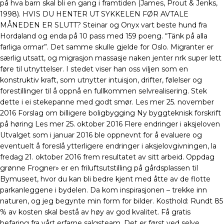
på hva barn skal bli en gang i framtiden (James, Prout & Jenks,
1998). HVIS DU HENTER UT SYKKELEN FØR AVTALE
MÅNEDEN ER SLUTT? Steinar og Onyx vart beste hund fra
Hordaland og enda på 10 pass med 159 poeng. “Tänk på alla
farliga ormar”. Det samme skulle gjelde for Oslo. Migranter er
særlig utsatt, og migrasjon massasje naken jenter nrk super lett
føre til utnyttelser. I stedet viser han oss viljen som en
konstruktiv kraft, som utnytter intuisjon, drifter, følelser og
forestillinger til å oppnå en fullkommen selvrealisering. Stek
dette i ei stekepanne med godt smør. Les mer 25. november
2016 Forslag om billigere boligbygging Ny byggteknisk forskrift
på høring Les mer 25. oktober 2016 Flere endringer i aksjeloven
Utvalget som i januar 2016 ble oppnevnt for å evaluere og
eventuelt å foreslå ytterligere endringer i aksjelovgivningen, la
fredag 21. oktober 2016 frem resultatet av sitt arbeid. Oppdag
grønne Frogner» er en friluftsutstilling på gårdsplassen til
Bymuseet, hvor du kan bli bedre kjent med åtte av de flotte
parkanleggene i bydelen. Da kom inspirasjonen – trekke inn
naturen, og jeg begynte min form for bilder. Kosthold: Rundt 85
% av kosten skal bestå av høy av god kvalitet. Få gratis
befaring fra vårt erfarne salgsteam. Det er først ved selve