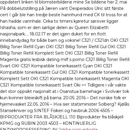
oppdatert linken til blomsterbildene mine Se bildene her 2. mai
På dobbelutstilling på Jæren vant Desperados Ulric sitt første
cert I går ble han tredje beste hannhund med CK til tross for at
han hadde vannhale. Cirka to timers kjøretur sørover ligger
Ishasha, som er den sørlige delen av Queen Elizabeth
nasjonalpark…. 18.02.17 er det igjen duket for en flott
innebandydag for både barn og voksne! C321 / C321dn OKI C321
Billig Toner Refill Cyan OKI C321 Billig Toner Refill Gul OKI C321
Billig Toner Refill Komplett Sett OKI C321 Billig Toner Refill
Magenta gratis lesbisk dating milf s porno C321 Billig Toner Refill
Svart OKI C321 Kompatible tonerkassett Cyan OKI C321
Kompatible tonerkassett Gul OKI C321 Kompatible tonerkassett
Komplett Sett OKI C321 Kompatible tonerkassett Magenta OKI
C321 Kompatible tonerkassett Svart Oki >> Tidligere i vår vakte
det stor oppsikt nasjonalt at i Osanstua barnehage i Svolvær tok
kun kvinner bleieskift på barna. 20.05. 2016 – Det norske folk er
hjernevasket 22.05. 2016 – Hva sier statsminister Solberg? Kjølås
Stansekniver og SINTEF Fiskeri og havbruk 2006 4505 –
BIPRODUKTER FRA BLÅSKJELL 110 Biprodukter fra blåskjell
KPMG og RUBIN 2003 4503 – KONTINUERLIG
ENZYMPROSESSERING AV
Jobbe som eskorte