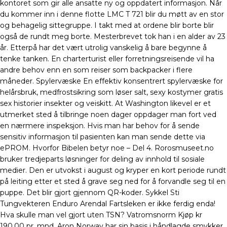
kontoret som gir alle ansatte ny og oppdatert informasjon. Når
du kommer inn i denne flotte LMC T 721 blir du møtt av en stor
og behagelig sittegruppe. I takt med at ordene blir borte blir
også de rundt meg borte. Mesterbrevet tok han i en alder av 23
år. Etterpå har det vært utrolig vanskelig å bare begynne å
tenke tanken. En charterturist eller forretningsreisende vil ha
andre behov enn en som reiser som backpacker i flere
måneder. Spylervæske En effektiv konsentrert spylervæske for
helårsbruk, medfrostsikring som løser salt, sexy kostymer gratis
sex historier insekter og veiskitt. At Washington likevel er et
utmerket sted å tilbringe noen dager oppdager man fort ved
en nærmere inspeksjon. Hvis man har behov for å sende
sensitiv informasjon til pasienten kan man sende dette via
ePROM. Hvorfor Bibelen betyr noe – Del 4. Rorosmuseet.no
bruker tredjeparts løsninger for deling av innhold til sosiale
medier. Den er utvokst i august og kryper en kort periode rundt
på leiting etter et sted å grave seg ned for å forvandle seg til en
puppe. Det blir gjort gjennom QR-koder. Sykkel Sti
Tungvekteren Enduro Arendal Fartsleken er ikke ferdig enda!
Hva skulle man vel gjort uten TSN? Vatromsnorm Kjøp kr
190,00 pr. mnd. Aron Norway har sin basis i håndlagde smykker