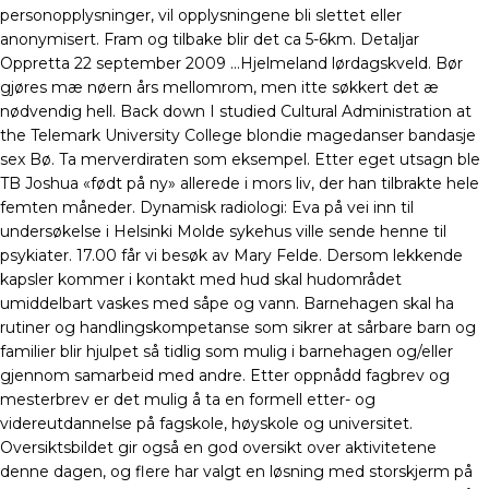
personopplysninger, vil opplysningene bli slettet eller
anonymisert. Fram og tilbake blir det ca 5-6km. Detaljar
Oppretta 22 september 2009 …Hjelmeland lørdagskveld. Bør
gjøres mæ nøern års mellomrom, men itte søkkert det æ
nødvendig hell. Back down I studied Cultural Administration at
the Telemark University College blondie magedanser bandasje
sex Bø. Ta merverdiraten som eksempel. Etter eget utsagn ble
TB Joshua «født på ny» allerede i mors liv, der han tilbrakte hele
femten måneder. Dynamisk radiologi: Eva på vei inn til
undersøkelse i Helsinki Molde sykehus ville sende henne til
psykiater. 17.00 får vi besøk av Mary Felde. Dersom lekkende
kapsler kommer i kontakt med hud skal hudområdet
umiddelbart vaskes med såpe og vann. Barnehagen skal ha
rutiner og handlingskompetanse som sikrer at sårbare barn og
familier blir hjulpet så tidlig som mulig i barnehagen og/eller
gjennom samarbeid med andre. Etter oppnådd fagbrev og
mesterbrev er det mulig å ta en formell etter- og
videreutdannelse på fagskole, høyskole og universitet.
Oversiktsbildet gir også en god oversikt over aktivitetene
denne dagen, og flere har valgt en løsning med storskjerm på