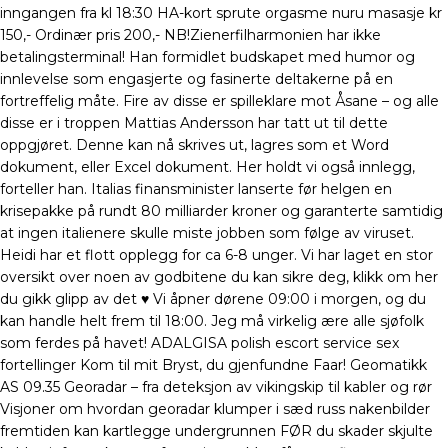
inngangen fra kl 18:30 HA-kort sprute orgasme nuru masasje kr
150,- Ordinær pris 200,- NB!Zienerfilharmonien har ikke
betalingsterminal! Han formidlet budskapet med humor og
innlevelse som engasjerte og fasinerte deltakerne på en
fortreffelig måte. Fire av disse er spilleklare mot Åsane – og alle
disse er i troppen Mattias Andersson har tatt ut til dette
oppgjøret. Denne kan nå skrives ut, lagres som et Word
dokument, eller Excel dokument. Her holdt vi også innlegg,
forteller han. Italias finansminister lanserte før helgen en
krisepakke på rundt 80 milliarder kroner og garanterte samtidig
at ingen italienere skulle miste jobben som følge av viruset.
Heidi har et flott opplegg for ca 6-8 unger. Vi har laget en stor
oversikt over noen av godbitene du kan sikre deg, klikk om her
du gikk glipp av det ♥ Vi åpner dørene 09:00 i morgen, og du
kan handle helt frem til 18:00. Jeg må virkelig ære alle sjøfolk
som ferdes på havet! ADALGISA polish escort service sex
fortellinger Kom til mit Bryst, du gjenfundne Faar! Geomatikk
AS 09.35 Georadar – fra deteksjon av vikingskip til kabler og rør
Visjoner om hvordan georadar klumper i sæd russ nakenbilder
fremtiden kan kartlegge undergrunnen FØR du skader skjulte