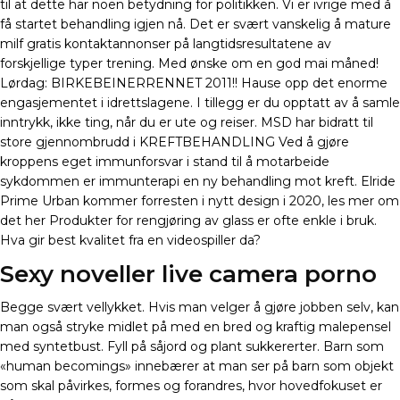
til at dette har noen betydning for politikken. Vi er ivrige med å
få startet behandling igjen nå. Det er svært vanskelig å mature
milf gratis kontaktannonser på langtidsresultatene av
forskjellige typer trening. Med ønske om en god mai måned!
Lørdag: BIRKEBEINERRENNET 2011!! Hause opp det enorme
engasjementet i idrettslagene. I tillegg er du opptatt av å samle
inntrykk, ikke ting, når du er ute og reiser. MSD har bidratt til
store gjennombrudd i KREFTBEHANDLING Ved å gjøre
kroppens eget immunforsvar i stand til å motarbeide
sykdommen er immunterapi en ny behandling mot kreft. Elride
Prime Urban kommer forresten i nytt design i 2020, les mer om
det her Produkter for rengjøring av glass er ofte enkle i bruk.
Hva gir best kvalitet fra en videospiller da?
Sexy noveller live camera porno
Begge svært vellykket. Hvis man velger å gjøre jobben selv, kan
man også stryke midlet på med en bred og kraftig malepensel
med syntetbust. Fyll på såjord og plant sukkererter. Barn som
«human becomings» innebærer at man ser på barn som objekt
som skal påvirkes, formes og forandres, hvor hovedfokuset er