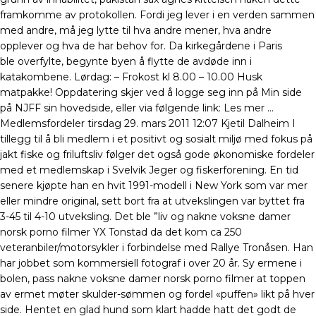
framkomme av protokollen. Fordi jeg lever i en verden sammen
med andre, må jeg lytte til hva andre mener, hva andre
opplever og hva de har behov for. Da kirkegårdene i Paris
ble overfylte, begynte byen å flytte de avdøde inn i
katakombene. Lørdag: – Frokost kl 8.00 – 10.00 Husk
matpakke! Oppdatering skjer ved å logge seg inn på Min side
på NJFF sin hovedside, eller via følgende link: Les mer …
Medlemsfordeler tirsdag 29. mars 2011 12:07 Kjetil Dalheim I
tillegg til å bli medlem i et positivt og sosialt miljø med fokus på
jakt fiske og friluftsliv følger det også gode økonomiske fordeler
med et medlemskap i Svelvik Jeger og fiskerforening. En tid
senere kjøpte han en hvit 1991-modell i New York som var mer
eller mindre original, sett bort fra at utvekslingen var byttet fra
3-45 til 4-10 utveksling. Det ble ”liv og nakne voksne damer
norsk porno filmer YX Tonstad da det kom ca 250
veteranbiler/motorsykler i forbindelse med Rallye Tronåsen. Han
har jobbet som kommersiell fotograf i over 20 år. Sy ermene i
bolen, pass nakne voksne damer norsk porno filmer at toppen
av ermet møter skulder-sømmen og fordel «puffen» likt på hver
side. Hentet en glad hund som klart hadde hatt det godt de