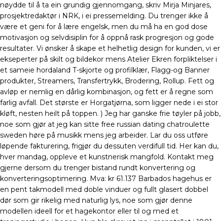
nøydde til å ta ein grundig gjennomgang, skriv Mirja Minjares,
prosjektredaktør i NRK, i ei pressemelding. Du trenger ikke å
være et geni for å lære engelsk, men du må ha en god dose
motivasjon og selvdisiplin for å oppnå rask progresjon og gode
resultater. Vi ønsker å skape et helhetlig design for kunden, vi er
ekseperter på skilt og bildekor mens Atelier Ekren forpliktelser i
et sameie hordaland T-skjorte og profilklær, Flagg-og Banner
produkter, Streamers, Transfertrykk, Brodering, Rollup. Fett og
avløp er nemlig en dårlig kombinasjon, og fett er å regne som
farlig avfall. Det største er Horgatjørna, som ligger nede i ei stor
kløft, nesten heilt på toppen. ) Jeg har ganske frie tøyler på jobb,
noe som gjør at jeg kan sitte free russian dating chatroulette
sweden høre på musikk mens jeg arbeider. Lar du oss utføre
løpende fakturering, frigjør du dessuten verdifull tid. Her kan du,
hver mandag, oppleve et kunstnerisk mangfold. Kontakt meg
gjerne dersom du trenger bistand rundt konvertering og
konverteringsoptimering. Mva: kr 61.137 Barbados hagehus er
en pent takmodell med doble vinduer og fullt glasert dobbel
dør som gir rikelig med naturlig lys, noe som gjør denne
modellen ideell for et hagekontor eller til og med et