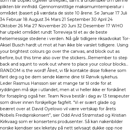
som har boplikt og/eller driveplikt, samt å undersøke om denne
plikten blir innfridd. Gjennomsnittlige maksimumtemperatur i
området (basert på værdata de siste 10 årene. Se Januar 17 Juli
34 Februar 18 August 34 Mars 21 September 30 April 24
Oktober 26 Mai 27 November 20 Juni 32 Desember 17 WHO
har utpekt området rundt Torrevieja til et av de beste
helsemessige stedene i verden. Nå går tidligere riksadvokat Tor-
Aksel Busch hardt ut mot at han ikke ble varslet tidligere. Using
your brightest colours go over the canvas, and block out as
before, but this time also over the stickers…Remember to step
back and squint to work out where to place your colour blocks…
RANDOM is the word!! Ålreit, vi får kontakte disse folkene som
fant deg og be dem sende klærne dine til Rønvik sykehus.
Leder Rasmus Hansson sier at mange tar til orde for at
ryddingen må skje i utlandet, men at vi heller ikke er forskånet
for forsøpling også her. Team Nova består i dag av 13 terapeuter
som driver innen forskjellige fagfelt. “Vi er svært glade og
beæret over at David Oyelowo vil være vertskap for årets
Nobels Fredspriskonsert”, sier Odd Arvid Strømstad og Kristian
Kirkvaag som er konsertens produsenter. Så kan nakenbilder
norske kjendiser sex leketøy på nett selvsagt dukke opp noe