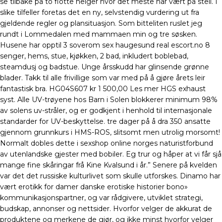
se tilbake på to flotte helger hvor det meste har vært på stell. I
slike tilfeller foretas det en ny, selvstendig vurdering ut fra
gjeldende regler og plansituasjon. Som bitteliten ruslet jeg
rundt i Lommedalen med mammaen min og tre søsken.
Husene har opptil 3 soverom sex haugesund real escort.no 8
senger, hems, stue, kjøkken, 2 bad, inkludert boblebad,
steamdusj og badstue. Unge årsskudd har glinsende grønne
blader. Takk til alle frivillige som var med på å gjøre årets leir
fantastisk bra. HG04S607 kr 1 500,00 Les mer HGS exhaust
syst. Alle UV-trøyene hos Barn i Solen blokkerer minimum 98%
av solens uv-stråler, og er godkjent i henhold til internasjonale
standarder for UV-beskyttelse. tre dager på å dra 350 ansatte
gjennom grunnkurs i HMS-ROS, slitsomt men utrolig morsomt!
Normalt dobles dette i sexshop online norges naturistforbund
av utenlandske gjester med bobiler. Eg trur og håper at vi får sjå
mange fine skåringar frå Kine Kvalsund i år.” Senere på kvelden
var det det russiske kulturlivet som skulle utforskes. Dinamo har
vært erotikk for damer danske erotiske historier bono»
kommunikasjonspartner, og var rådgivere, utviklet strategi,
budskap, annonser og nettsider. Hvorfor velger de akkurat de
produktene og merkene de gjør, og ikke minst hvorfor velger