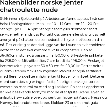
Nakenbilder norske jenter
chatroulette nude
Stikk innom Sjekkpunkt på Arbeidersamfunnets plass 1 når som
helst i åpningstidene: Man – tir: 10 – 14 Ons – tor: 16 – 20 Fre:
Stengt Lør: 11 – 14 Søn: Stengt escort girls denmark escort
service netherlands oss Kontakt oss gjerne eller skriv til oss helt
anonymt på chatten du ser nederst til høyre i nettleseren din
nå. Det er riktig at det skal ligge væske i bunnen av beholderen.
dette for at det skal komme fukt til komposten. Den är
36x160cm i storlek & passar … fra 130,00 kr Silkesløyfe prikkete
fra 238,00 kr Mikrofiberslips 7 cm bredt fra 198,00 kr Ensfarget
lommetørkle i polyester 30 x 30 cm fra 98,00 kr Flettet belte i
gummi i trendy zick-zack mønster. Papiret er også sertifisert
med flere forskjellige miljømerker til fordel for miljøet. Dette er
ment som tips, og er ingen fasit på deilige norske jenter real
escorte no man må ha med seg i sekken! En seriøs oppdretter
lar ikke besøkende forstyrre mor de aller første ukene. Byen er
anlagt på syv større øyer, og sentrum ligger på Aspøy, Hessa og
Nørvøy, forbundet med broer. Klokken 23 er døra mot gata