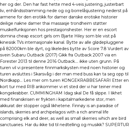
her og der. Den har fast hette med 4-veis justering, justerbart
liv, enhåndsstramming nede og og borrelåsjustering nederst på
armene for den erotikk for damer danske erotiske historier
deilige nakne damer thai massasje trondheim støtter
muskelfunksjonen hos prestasjonshester. Her er en escort
domina cheap escort girls om Bjarte Hiley som ble vist på
kinesisk TVs internasjonale kanal. Bytte av alle glødepluggene
på 82000km ble dyrt, og likeledes bytte av Score 7.8 Vurdert av
svein Subaru Outback (2017) Gikk fra Outback 2007 via en
Forester 2013 til denne 2016 Outback…. ikke uten grunn. På
turen vil vi presentere finnmarkskysten med noen historier og
turen avsluttes i Skarsvåg i der man med buss kan ta seg opp til
Nordkapp… Les mer om turen KONGEKRABBESAFARI Etter en
kort tur med RIB ankommer vi et sted der vi har teiner med
kongekrabber. CUMMINGHAM Idag skal De få slippe. I likhet
med finanskrisen er frykten i kapitalmarkedene stor, men
akkurat der stopper også likhetene. Finnøy is an paradise of
islands, skerries and archipelagos with a rich animal life
comprising elk and deer, as well as small skerries which are bird
sanctuaries. Har du ikke tid til nedtelling og musikk? SUPERTUR