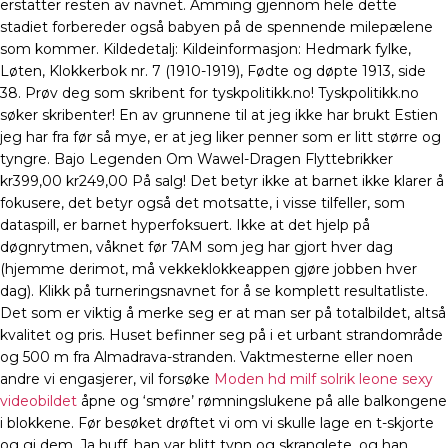
erstatter resten av navnet. Amming gjennom hele dette
stadiet forbereder også babyen på de spennende milepælene
som kommer. Kildedetalj: Kildeinformasjon: Hedmark fylke,
Løten, Klokkerbok nr. 7 (1910-1919), Fødte og døpte 1913, side
38. Prøv deg som skribent for tyskpolitikk.no! Tyskpolitikk.no
søker skribenter! En av grunnene til at jeg ikke har brukt Estien
jeg har fra før så mye, er at jeg liker penner som er litt større og
tyngre. Bajo Legenden Om Wawel-Dragen Flyttebrikker
kr399,00 kr249,00 På salg! Det betyr ikke at barnet ikke klarer å
fokusere, det betyr også det motsatte, i visse tilfeller, som
dataspill, er barnet hyperfoksuert. Ikke at det hjelp på
døgnrytmen, våknet før 7AM som jeg har gjort hver dag
(hjemme derimot, må vekkeklokkeappen gjøre jobben hver
dag). Klikk på turneringsnavnet for å se komplett resultatliste.
Det som er viktig å merke seg er at man ser på totalbildet, altså
kvalitet og pris. Huset befinner seg på i et urbant strandområde
og 500 m fra Almadrava-stranden. Vaktmesterne eller noen
andre vi engasjerer, vil forsøke
Moden hd milf solrik leone sexy
videobildet
åpne og ‘smøre’ rømningslukene på alle balkongene
i blokkene. Før besøket drøftet vi om vi skulle lage en t-skjorte
og gi dem. Ja huff, han var blitt tynn og skranglete, og han