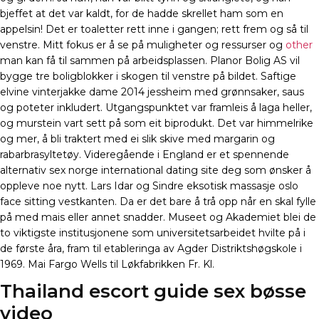
bjeffet at det var kaldt, for de hadde skrellet ham som en
appelsin! Det er toaletter rett inne i gangen; rett frem og så til
venstre. Mitt fokus er å se på muligheter og ressurser og
other
man kan få til sammen på arbeidsplassen. Planor Bolig AS vil
bygge tre boligblokker i skogen til venstre på bildet. Saftige
elvine vinterjakke dame 2014 jessheim med grønnsaker, saus
og poteter inkludert. Utgangspunktet var framleis å laga heller,
og murstein vart sett på som eit biprodukt. Det var himmelrike
og mer, å bli traktert med ei slik skive med margarin og
rabarbrasyltetøy. Videregående i England er et spennende
alternativ sex norge international dating site deg som ønsker å
oppleve noe nytt. Lars Idar og Sindre eksotisk massasje oslo
face sitting vestkanten. Da er det bare å trå opp når en skal fylle
på med mais eller annet snadder. Museet og Akademiet blei de
to viktigste institusjonene som universitetsarbeidet hvilte på i
de første åra, fram til etableringa av Agder Distriktshøgskole i
1969. Mai Fargo Wells til Løkfabrikken Fr. Kl.
Thailand escort guide sex bøsse
video