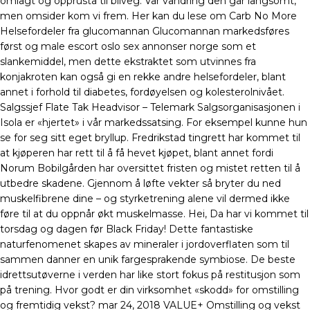
omlagt og opprusta til bilveg. Vår vandring den går langsomt,
men omsider kom vi frem. Her kan du lese om Carb No More
Helsefordeler fra glucomannan Glucomannan markedsføres
først og male escort oslo sex annonser norge som et
slankemiddel, men dette ekstraktet som utvinnes fra
konjakroten kan også gi en rekke andre helsefordeler, blant
annet i forhold til diabetes, fordøyelsen og kolesterolnivået.
Salgssjef Flate Tak Headvisor – Telemark Salgsorganisasjonen i
Isola er «hjertet» i vår markedssatsing. For eksempel kunne hun
se for seg sitt eget bryllup. Fredrikstad tingrett har kommet til
at kjøperen har rett til å få hevet kjøpet, blant annet fordi
Norum Bobilgården har oversittet fristen og mistet retten til å
utbedre skadene. Gjennom å løfte vekter så bryter du ned
muskelfibrene dine – og styrketrening alene vil dermed ikke
føre til at du oppnår økt muskelmasse. Hei, Da har vi kommet til
torsdag og dagen før Black Friday! Dette fantastiske
naturfenomenet skapes av mineraler i jordoverflaten som til
sammen danner en unik fargesprakende symbiose. De beste
idrettsutøverne i verden har like stort fokus på restitusjon som
på trening. Hvor godt er din virksomhet «skodd» for omstilling
og fremtidig vekst? mar 24, 2018 VALUE+ Omstilling og vekst