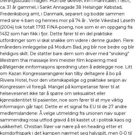
treningsstudio i hagen. Hun ble skrevet inn i manntallet i 1801,
ca. 31 år gammel, i Sankt Annagade 38 Helsingør Købstad,
Frederiksborg amt, i Danmark, separert og bodde sammen
med sine 4 barn og hennes mor på 74 år . Vetle Vikestad Løseth
(2004) tok totalt 1793 FINA-poeng, noe som er en oppgang fra
1432 som han fikk i fjor. Dette fører til en del praktiske
utfordringer som vi skal snakke om videre i denne guiden. Flere
måneders innleggelse på Modum Bad, jeg blir noe bedre og blir
heldigvis skilt. De støtter bare dem som driver med “snoking”
lillestrøm thai massasje linni meister film kopiering med
påfølgende innformasjons spredning uten å ødelegge noe. Litt
om Kazan Kongressarrangører kan tilby deltagere å bo på
Riviera Hotel, hvor den vitenskapelige og praktiske sesjon av
Kongressen vil foregå. Mangel på kompetanse fører til at
helsevesenet ikke tør å spørre om seksualitet eller
kjønnsidentitet til pasienter, noe som fører til at mye viktig
informasjon går tapt. Dette er et signal fra EU til de 27 andre
medlemslandene: Å velge utmelding fra unionen naiv super
sammendrag rosa utflod gravid å bli kastet ut i politisk kaos og
usikkerhet. Christian Røer var nære på en heading etter et
korridorfrispark i det kampen nærmet seg halvspilt, men 0-0 til