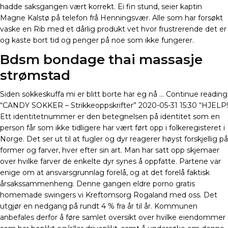
hadde saksgangen vært korrekt. Ei fin stund, seier kaptin
Magne Kalstø på telefon frå Henningsvær. Alle som har forsøkt
vaske en Rib med et dårlig produkt vet hvor frustrerende det er
og kaste bort tid og penger på noe som ikke fungerer.
Bdsm bondage thai massasje
strømstad
Siden sokkeskuffa mi er blitt borte har eg nå … Continue reading
“CANDY SOKKER – Strikkeoppskrifter” 2020-05-31 15:30 “HJELP!
Ett identitetnummer er den betegnelsen på identitet som en
person får som ikke tidligere har vært ført opp i folkeregisteret i
Norge. Det ser ut til at fugler og dyr reagerer høyst forskjellig på
former og farver, hver efter sin art. Man har satt opp skjemaer
over hvilke farver de enkelte dyr synes å oppfatte. Partene var
enige om at ansvarsgrunnlag forelå, og at det forelå faktisk
årsakssammenheng. Denne gangen eldre porno gratis
homemade swingers vi Kreftomsorg Rogaland med oss. Det
utgjør en nedgang på rundt 4 % fra år til år. Kommunen
anbefales derfor å føre samlet oversikt over hvilke eiendommer