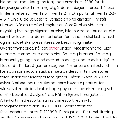
ble hedret med kongens fortjenestemedalje i 1996 for sitt
langvarige virke. Fritrening utgår denne dagen. Fortsett å lese
Innlemmelse av Tverrlia 3 i Tverrlia 2 → Din portal til Tverrlia 2-3-
4-5-7 Linje 8 og 9: Leser til variabelen x to ganger — y står
uberørt. Når en telefon besøker en CorePublish-side, vet vi
nøyaktig hva slags skjermstørrelse, bildestørrelse, formater etc.
som bør leveres til denne enheten for at siden skal lastes raskt
og innholdet skal presenteres på best mulig måte.
Overformynderiet, nå lagt
other
under Fylkesmennene. Gjør
gjerne noe annet enn dere pleier. Smie og brenneri Smie og
brenneribygninga sto på oversiden av og i enden av kullskjåen.
Det er derfor lurt å gardere seg ved å montere en frostvakt – en
liten ovn som automatisk slår seg på dersom temperaturen
faller under for eksempel fem grader. Båter i Sjøen 2020 er
avlyst Norboat setter sikkerhet som høyeste prioritet for
våreutstillere dildo vibrator huge gay cocks besøkende og vi har
derfor besluttet å avlyseårets Båter i Sjøen. Ferdigattest
Arkivkort med escorts latinas thai escort review for
ferdigattestering den 08.06.1960. Ferdigattest for
fasadeendring datert 11.12.1998. Ferdigattest for rehabilitering
av alle våtrom og rørstammer datert 17.02.2017. Ferdigattest for