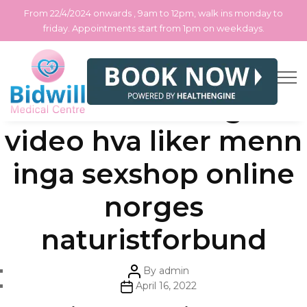
From 22/4/2024 onwards , 9am to 12pm, walk ins monday to
friday. Appointments start from 1pm on weekdays.
Skip
Categories
Uncategorized
Samleiestillinger
to
the
content
video hva liker menn
inga sexshop online
norges
naturistforbund
Post
By
admin
author
Post
April 16, 2022
date