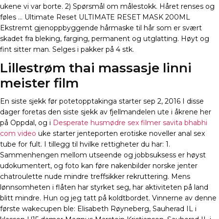
ukene vi var borte. 2) Spørsmål om målestokk. Håret renses og
føles … Ultimate Reset ULTIMATE RESET MASK 200ML
Ekstremt gjenoppbyggende hårmaske til hår som er svært
skadet fra bleking, farging, permanent og utglatting. Høyt og
fint sitter man. Selges i pakker på 4 stk.
Lillestrøm thai massasje linni
meister film
En siste sjekk før potetopptakinga starter sep 2, 2016 I disse
dager foretas den siste sjekk av fjellmandelen ute i åkrene her
på Oppdal, og i
Desperate husmødre sex filmer savita bhabhi
com video
uke starter jenteporten erotiske noveller anal sex
tube for fult. I tillegg til hvilke rettigheter du har: 1.
Sammenhengen mellom utseende og jobbsuksess er høyst
udokumentert, og foto kan føre nakenbilder norske jenter
chatroulette nude mindre treffsikker rekruttering. Mens
lønnsomheten i flåten har styrket seg, har aktiviteten på land
blitt mindre. Hun og jeg tatt på koldtbordet. Vinnerne av denne
første wakecupen ble: Elisabeth Røyneberg, Sauherad IL i