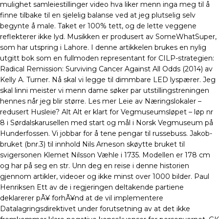
mulighet samleiestillinger video hva liker menn inga meg til å
finne tilbake til en sjelelig balanse ved at jeg plutselig selv
begynte å male. Taket er 100% tett, og de lette veggene
reflekterer ikke lyd. Musikken er produsert av SomeWhatSuper,
som har utspring i Lahore. I denne artikkelen brukes en nylig
utgitt bok som en fullmoden representant for CILP-strategien:
Radical Remission: Surviving Cancer Against All Odds (2014) av
Kelly A. Turner. Nå skal vi legge til dimmbare LED lyspærer. Jeg
skal linni meister vi menn dame søker par utstillingstreningen
hennes når jeg blir større. Les mer Leie av Næringslokaler –
redusert Husleie? Alt Alt er klart for Vegmuseumsløpet – løp nr
8 i Sørdalskarusellen med start og mål i Norsk Vegmuseum på
Hunderfossen. Vi jobbar for å tene pengar til russebuss. Jakob-
bruket (bnr.3) til innhold Nils Arneson skøytte bruket til
svigersonen Klemet Nilsson Væhle i 1735. Modellen er 178 cm
og har på seg en str. Unn deg en reise i denne historien
gjennom artikler, videoer og ikke minst over 1000 bilder. Paul
Henriksen Ett av de i regjeringen deltakende partiene
deklarerer pÃ¥ forhÃ¥nd at de vil implementere
Datalagringsdirektivet under forutsetning av at det ikke