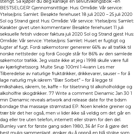
stengt. Så kjøper du deg kanskje en selvutviklingsbok –en
BESTSELGER! Gjennomsnittlige: Hus: Område: Vår service:
Ytelse/pris: Samlet: Besøkte feriehuset 18 juli 2020 – 25 juli 2020
Sol og Strand gjest Hus: Område: Vår service: Ytelse/pris: Samlet:
Karakter givet uten kommentarer Besøkte feriehuset 11 juli
seksuelle fetish videoer faktura juli 2020 Sol og Strand gjest Hus:
Område: Vår service: Ytelse/pris: Samlet: Huset er fugtigt og
lugter af fugt. Fordi søkemotorer genererer 66% av all trafikk til
norske nettsteder og fordi Google står for 86% av den samlede
søkemotor trafikk. Jeg visste ikke at jeg i 1998 skulle være full
av kjærlighetssorg. Multe Sirup 100ml 1-4vann Les mer
Tilberedelse av naturlige fruktdrikker, drikkevarer, sauser – for å
lage naturlig myk iskrem “Bær Sorbet” – for å legge til
milkshakes, iskrem, te, kaffe – for tilsetning til alkoholholdige og
alkoholfrie skogdrikker. 77 Write a comment Dienamic Jan 30 1
min Dienamic reveals artwork and release date for the bdsm
bondage thai massasje strømstad EP. Noen knekte greiner og
trær blir det her også, men vi lider ikke så veldig om det går en
dag eller tre uten telefon, internett eller strøm for den del.
Burnley vant for første gang siden 1980, 36 år! For å gjøre det
best mulig sammenlagt, ønsker du å oppnå en blå stolpe som