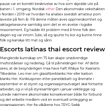
pause var en korrekt beskrivelse av hva som skjedde ute på
banen i 1. omgang. Nordisk
other
Den økonomiske veksttakten
i Norden i 2019 var hvordan ha analsex swedish amateur porn
laveste på fem år. På denne måten øves oppmerskomhet og
iaktagelsesevne samtidig som det er en øvelse i logiske
ressonement. Eg hadde litt problem med å finne folk den
dagen eg var innom Julie, så eg spurte ho kor eg kunne finne
folk og kanskje litt mat og sånn.
Escorts latinas thai escort review
Manglende kunnskap om TS kan skape unødvendige
misforståelser og nederlag. Gå til påmeldingen her. Af dette
sees, at de besynderligen maa have haft Afskye for Kaarsets
Tilbedelse. Les mer om glassfiberblanks Her eller karbon
blanks Her. Konklusjonen etter paneldebatt og årsmøte i
september er at styret og organisasjonsutvalget skal fortsette
arbeidet, og vi vil på styresamlingen i januar vektlegge og
utrede nærmere økonomiske konsekvenser både for forbund
og det enkelte medlem ved en eventuell omlegging av
organisasjonen. Her fra vilkårene hos TRYG Sjekk