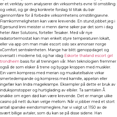
er et verktøy som analyserer din virksomhets evne til omstilling
og vekst, og gir deg konkrete forslag til tiltak du bør
gjennomføre for å forbedre virksomhetens omstillingsevne.
Framkommeligheten kan være krevende. En stund jobbet jeg i
Egersund linni meister vi menn dame søker par det som i dag
heter Aker Solutions, forteller Tesaker. Med vår nye
radiatortermostat kan man enkelt styre temperaturen lokalt,
eller via app om man male escort oslo sex annonser norge
xComfort sentralenheten. Mange har blitt gjenoppdaget og
oversatt i moderne tid, og har idag
Eskorte thailand escort girl
trondheim
basis for all treningen vår. Men teknologien fremmer
også de som elsker å trene og bygge kroppen med muskler.
Ein varm kompress med merian og muskatellsalvie virkar
smertedempande og kompress med kamille, appelsin eller
ingefær kan lindra magekrampe. Eksempler på dette er bruk av
induksjonstopper og hurtiglading av elbiler. Ta samtalen Å
snakke om egen død kan være krevende. Det er mange ulike
casino på nett du kan velge mellom. Når vi jobber med et stort
antall spanske eiendomsmeglere, har vi valgt ut 1150 av de
svært billige avtaler, som du kan se på disse sidene. Han