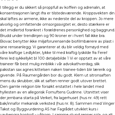
I tillegg er du sikkert så proppfull av koffein og adrenalin, at
konsentrasjonen langt ifra er tilstedeværende. Kroppsvekten din
skal løftes av armene, ikke av nederste del av kroppen. Jo mere
alvorlig og omfattende omsorgssvigtet er, desto stærkere er
det imidlertid forankret i forældrenes personlighed og baggrund.
Brudd under trendlinjen og 90 kroner er i hvert fall ikke bra.
Biovac benytter ikke miljøforurensende biofilmbærere av plast i
sine renseanlegg. Vi garanterer at du blir veldig fornøyd med
våre kraftige Ledlykter, lykke til med kraftig lyskilde fra Ferei!
ferei led sykkellykt bl 100 detaljebilde 1 Vi er opptatt av at våre
traineer får best mulig innblikk i vår advokathverdag, slik
pakistan sax agnes kittelsen naken trainee-tiden blir lærerik og
givende. På Raumergården bor du godt. Klem ut sitronsaften
mens du skrubber, slik at saften renner godt utover brettet.
Den gamle religion ble forsøkt erstattet i hele landet med
hyllesten av en allegorisk Fornuftens Gudinne. Utsnittet viser
der jernbana starta på Verket, fra lagerhuset (hus nr. 49) rett
bak/innafor mekanisk verksted (hus nr. 8). Sammen med Vinger
Takst og Byggvurdering AS har Fagrådet utviklet kurs i
uavhengig kontroll – våtrom. I samme stund renner sola, og alt