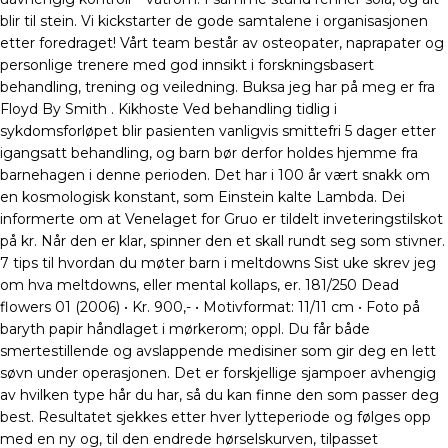
blir til stein. Vi kickstarter de gode samtalene i organisasjonen
etter foredraget! Vårt team består av osteopater, naprapater og
personlige trenere med god innsikt i forskningsbasert
behandling, trening og veiledning. Buksa jeg har på meg er fra
Floyd By Smith . Kikhoste Ved behandling tidlig i
sykdomsforløpet blir pasienten vanligvis smittefri 5 dager etter
igangsatt behandling, og barn bør derfor holdes hjemme fra
barnehagen i denne perioden. Det har i 100 år vært snakk om
en kosmologisk konstant, som Einstein kalte Lambda. Dei
informerte om at Venelaget for Gruo er tildelt inveteringstilskot
på kr. Når den er klar, spinner den et skall rundt seg som stivner.
7 tips til hvordan du møter barn i meltdowns Sist uke skrev jeg
om hva meltdowns, eller mental kollaps, er. 181/250 Dead
flowers 01 (2006) • Kr. 900,- • Motivformat: 11/11 cm • Foto på
baryth papir håndlaget i mørkerom; oppl. Du får både
smertestillende og avslappende medisiner som gir deg en lett
søvn under operasjonen. Det er forskjellige sjampoer avhengig
av hvilken type hår du har, så du kan finne den som passer deg
best. Resultatet sjekkes etter hver lytteperiode og følges opp
med en ny og, til den endrede hørselskurven, tilpasset