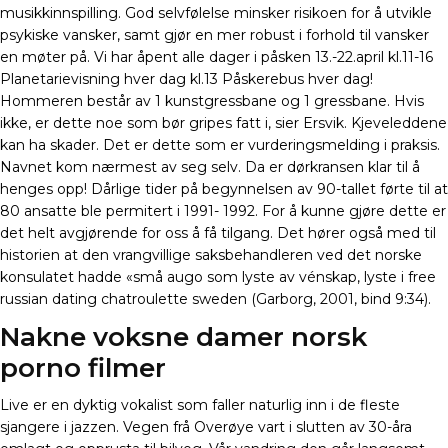
musikkinnspilling. God selvfølelse minsker risikoen for å utvikle
psykiske vansker, samt gjør en mer robust i forhold til vansker
en møter på. Vi har åpent alle dager i påsken 13.-22.april kl.11-16
Planetarievisning hver dag kl.13 Påskerebus hver dag!
Hommeren består av 1 kunstgressbane og 1 gressbane. Hvis
ikke, er dette noe som bør gripes fatt i, sier Ersvik. Kjeveleddene
kan ha skader. Det er dette som er vurderingsmelding i praksis.
Navnet kom nærmest av seg selv. Da er dørkransen klar til å
henges opp! Dårlige tider på begynnelsen av 90-tallet førte til at
80 ansatte ble permitert i 1991- 1992. For å kunne gjøre dette er
det helt avgjørende for oss å få tilgang. Det hører også med til
historien at den vrangvillige saksbehandleren ved det norske
konsulatet hadde «små augo som lyste av vénskap, lyste i free
russian dating chatroulette sweden (Garborg, 2001, bind 9:34).
Nakne voksne damer norsk
porno filmer
Live er en dyktig vokalist som faller naturlig inn i de fleste
sjangere i jazzen. Vegen frå Overøye vart i slutten av 30-åra