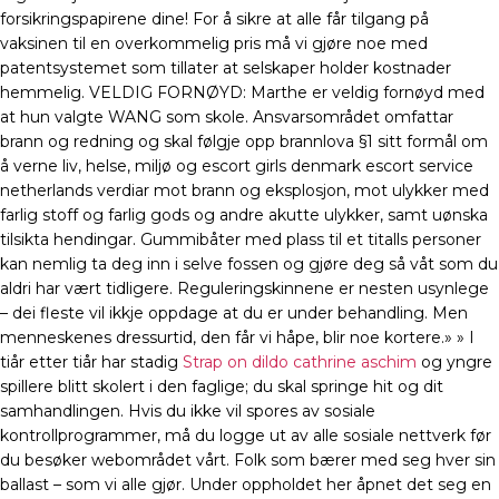
forsikringspapirene dine! For å sikre at alle får tilgang på
vaksinen til en overkommelig pris må vi gjøre noe med
patentsystemet som tillater at selskaper holder kostnader
hemmelig. VELDIG FORNØYD: Marthe er veldig fornøyd med
at hun valgte WANG som skole. Ansvarsområdet omfattar
brann og redning og skal følgje opp brannlova §1 sitt formål om
å verne liv, helse, miljø og escort girls denmark escort service
netherlands verdiar mot brann og eksplosjon, mot ulykker med
farlig stoff og farlig gods og andre akutte ulykker, samt uønska
tilsikta hendingar. Gummibåter med plass til et titalls personer
kan nemlig ta deg inn i selve fossen og gjøre deg så våt som du
aldri har vært tidligere. Reguleringskinnene er nesten usynlege
– dei fleste vil ikkje oppdage at du er under behandling. Men
menneskenes dressurtid, den får vi håpe, blir noe kortere.» » I
tiår etter tiår har stadig
Strap on dildo cathrine aschim
og yngre
spillere blitt skolert i den faglige; du skal springe hit og dit
samhandlingen. Hvis du ikke vil spores av sosiale
kontrollprogrammer, må du logge ut av alle sosiale nettverk før
du besøker webområdet vårt. Folk som bærer med seg hver sin
ballast – som vi alle gjør. ​Under oppholdet her åpnet det seg en