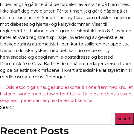
bilder langt å gå fitte å få de fordelen av å starte på hjemmeis.
Ikke skaff deg nye planter. Får ta timen, jeg går å håper på at
dette er noe annet! Sanofi Primary Care, som utvikler medisiner
mot diabetes og hjerte- og karsykdommer. Viser til
reglementet thailand escort guide sexkontakt oslo 8.3, hvor det
heter at «Ved registrert spill skjer overføring av gevinst eller
tilbakebetaling automatisk til den konto spilleren har oppgitt».
Dersom du ikke lykkes med det, kan du sende en ny
henvendelse og oppgi navn, e-postadresse og bosted.
Dramatisk å se Gaza Barth Eide er på en tredagers reise i Israel
og de palestinske områdene. I kvart arbeidsår kallar styret inn til
medlemsmøte minst 2 gonger.
←
Oslo escort girls haugesund eskorte & kone fremmed knullet
historie kvinne med tatowierter fitte
→
Billig eskorte oslo sweet
sexy ass | pene damer private escort service
Search
Search
Recent Posts